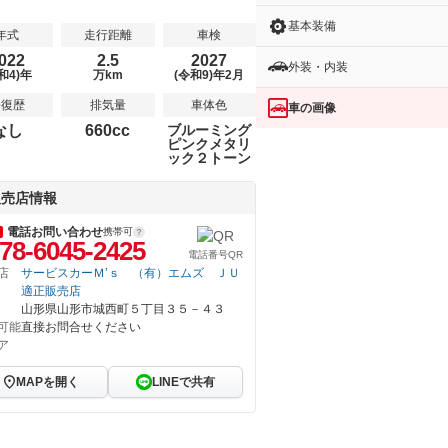
基本装備
年式
走行距離
車検
022
2.5
2027
外装・内装
和4)年
万km
(令和9)年2月
修復歴
排気量
車体色
車の画像
なし
660cc
ブルーミング
ピンクメタリ
ック２トーン
販売店情報
電話お問い合わせ
携帯可
78-6045-2425
電話番号QR
店
サービスカーＭ’ｓ （有）エムズ ＪＵ
適正販売店
山形県山形市城西町５丁目３５－４３
可能
直接お問合せください
ア
MAPを開く
LINEで共有