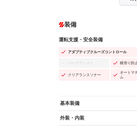
装備
運転支援・安全装備
アダプティブクルーズコントロール
パークアシスト
横滑り防
－
オートマ
クリアランスソナー
ム
基本装備
外装・内装
エアバッグ：運転席/助手席/サイド
ABS
エアコン
カーナビ：メモリーナビ他