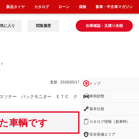
新品タイヤ
カタログ
ローン
保険
新車・中古車マガジン
気に入り
閲覧履歴
在庫確認・見積り依頼
ＥＴ
更新 : 2026/05/17
トップ
車両状態
スソナー バックモニター ＥＴＣ ク
基本仕様
いた車輌です
カタログ情報（新車時）
安全装備エリア