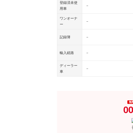
登録済未使
－
用車
ワンオーナ
－
ー
記録簿
－
輸入経路
－
ディーラー
－
車
無
00