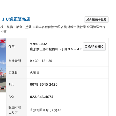
パワーステアリング
パワーウィンドウ
／ミュージック
ビジュアル：-／DVD再
アルミホイール
－
生
ングストップ
ドライブレコーダー
USB入力端子
－
ハーフレザーシート
キーレス
－
 ＪＵ適正販売店
紹介動画を見る
クリーンディーゼル
センターデフロック
－
－
車検・整備・板金・塗装 自動車各種保険代理店 海外輸出代行業 全国陸送代行
セノンライト)
ポータブルナビ
バックカメラ
－
乗車
電動格納ミラー
・排雪
－
スマートキー
ローダウン
－
〒990-0832
装備略号／用語解説
MAPを開く
住所
ート
3列シート
ベンチシート
－
山形県山形市城西町５丁目３５－４３
ップシート
オットマン
電動格納サードシート
－
－
営業時間
9：30～18：30
スルー
後席モニター
電動リアゲート
－
－
定休日
火曜日
アコン
全周囲カメラ
サイドカメラ
－
－
0078-6045-2425
ペンション
TEL
023-646-4674
FAX
装備略号／用語解説
販売可能
直接お問合せください
エリア