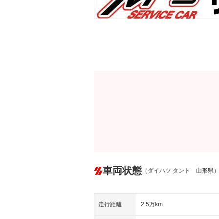
車両状態
（ダイハツ タント 山形県
走行距離
2.5万km