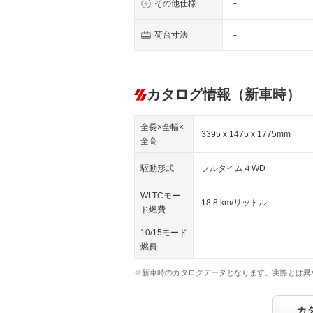
その他仕様
－
荷台寸法
－
カタログ情報（新車時）
全長×全幅×
3395 x 1475 x 1775mm
全高
駆動形式
フルタイム４WD
WLTCモー
18.8 km/リットル
ド燃費
10/15モード
－
燃費
※新車時のカタログデータとなります。実際とは異
カ