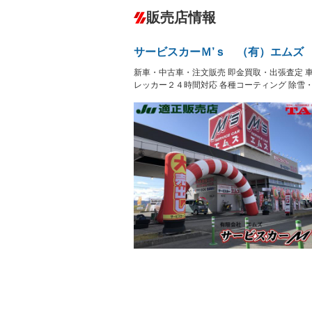
ダウンヒルアシストコントロール
－
販売店情報
オーディオ：CDまたはCDチェンジャー
プレイヤー接続可
盗難防止システム
アイドリ
ヘッドライトウォッシャ
革シート
－
－
サービスカーＭ’ｓ （有）エムズ
ー
Bluetooth接続
100V電源
－
新車・中古車・注文販売 即金買取・出張査定 
LEDヘッドランプ
HID(キ
－
レンタカーアップ
展示・試
レッカー２４時間対応 各種コーティング 除雪
－
－
ETC
エアロ
－
ランフラットタイヤ
パワーシ
－
－
フルフラットシート
チップア
－
シートヒーター
ウォーク
－
フロントカメラ
シートエ
－
－
ルーフレール
エアサス
－
－