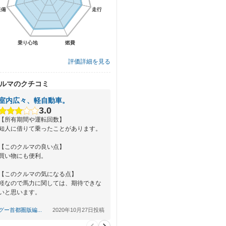
装備
装備
走行
走行
乗り心地
乗り心地
燃費
燃費
評価詳細を見る
ルマのクチコミ
室内広々、軽自動車。
3.0
【所有期間や運転回数】
知人に借りて乗ったことがあります。
【このクルマの良い点】
買い物にも便利。
【このクルマの気になる点】
軽なので馬力に関しては、期待できな
いと思います。
【総合評価】
グー首都圏版編...
2020年10月27日投稿
買い物などの普段使…