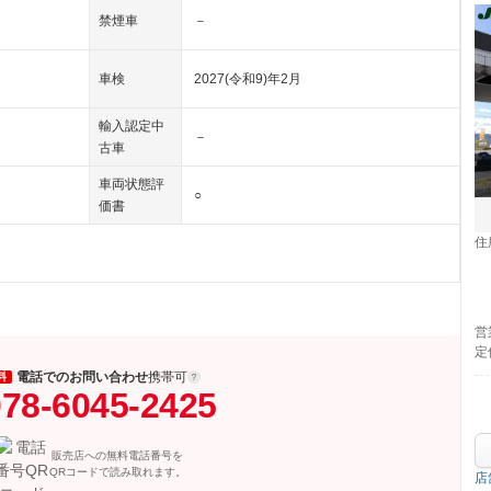
禁煙車
－
車検
2027(令和9)年2月
輸入認定中
－
古車
車両状態評
○
価書
住
営
定
電話でのお問い合わせ
携帯可
料
78-6045-2425
販売店への無料電話番号を
QRコードで読み取れます。
店