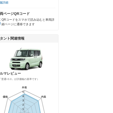
舗詳細
両ページQRコード
QRコードをスマホで読み込むと車両詳
細ページに遷移できます
タント関連情報
ルマレビュー
「普通=3.0」が評価軸の基準です）
外装
外装
5
5
4
4
価格
価格
内装
内装
3
3
2
2
1
1