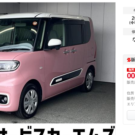
2
(令
無料
00
販売
住所
販売
エリ