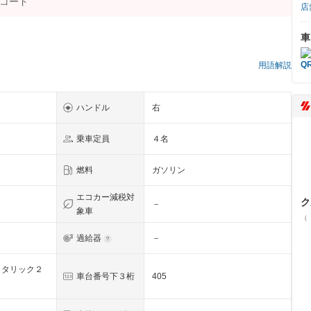
店
車
）
用語解説
ハンドル
右
乗車定員
４名
燃料
ガソリン
エコカー減税対
ク
－
象車
（
過給器
－
メタリック２
車台番号下３桁
405