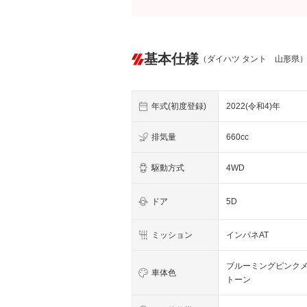
基本仕様
（ダイハツ タント 山形県
年式(初度登録)
2022(令和4)年
排気量
660cc
駆動方式
4WD
ドア
5D
ミッション
インパネAT
ブルーミングピンク
車体色
トーン