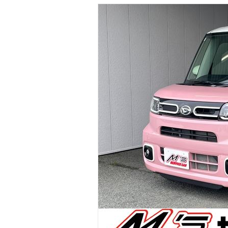
マガジン
車カタログ
自動車ローン
保険
レビュー
価格相場
教習所
用語集