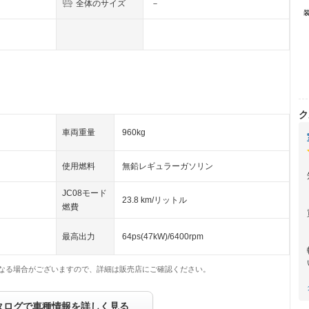
全体のサイズ
－
ク
車両重量
960kg
使用燃料
無鉛レギュラーガソリン
JC08モード
23.8 km/リットル
燃費
最高出力
64ps(47kW)/6400rpm
なる場合がございますので、詳細は販売店にご確認ください。
タログで車種情報を詳しく見る