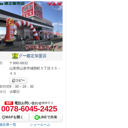
グー鑑定加盟店
所
〒990-0832
山形県山形市城西町５丁目３５－
４３
コピー
業時間
9：30～18：30
休日
火曜日
電話お問い合わせ
無料
携帯可
0078-6045-2425
MAPを開く
LINEで共有
舗在庫一覧
ショールーム