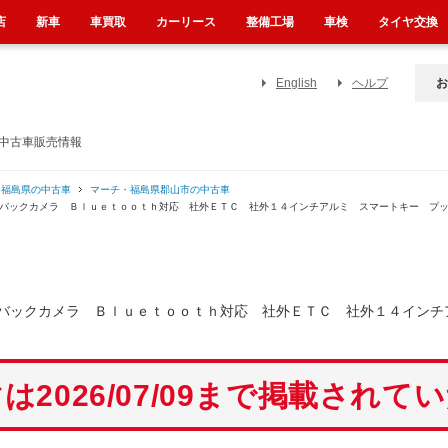
店
新車
車買取
カーリース
整備工場
車検
タイヤ交換
English
ヘルプ
お
の中古車販売情報
・福島県の中古車
マーチ・福島県郡山市の中古車
 バックカメラ Ｂｌｕｅｔｏｏｔｈ対応 社外ＥＴＣ 社外１４インチアルミ スマートキー プ
バックカメラ Ｂｌｕｅｔｏｏｔｈ対応 社外ＥＴＣ 社外１４インチ
は2026/07/09まで掲載されて