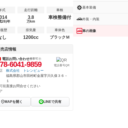
基本装備
年式
走行距離
車検
014
3.8
車検整備付
外装・内装
成26)年
万km
修復歴
排気量
車体色
車の画像
なし
1200cc
ブラックＭ
販売店情報
電話お問い合わせ
携帯可
78-6041-9859
電話番号QR
店
株式会社 トレンビュー
福島県郡山市田村町金屋字川久保３６－
１
可能
直接お問合せください
ア
MAPを開く
LINEで共有