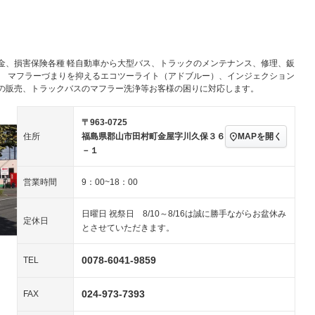
アルミホイール：14イ
－ビジュアル
－
ンチ
ングストップ
ドライブレコーダー
USB入力端子
－
－
ハーフレザーシート
キーレス
－
クリーンディーゼル
センターデフロック
－
－
金、損害保険各種 軽自動車から大型バス、トラックのメンテナンス、修理、鈑
セノンライト)
ポータブルナビ
バックカメラ
－
－
乗車
電動格納ミラー
。 マフラーづまりを抑えるエコツーライト（アドブルー）、インジェクション
の販売、トラックバスのマフラー洗浄等お客様の困りに対応します。
スマートキー
ローダウン
－
装備略号／用語解説
ート
3列シート
ベンチシート
－
－
〒963-0725
MAPを開く
住所
福島県郡山市田村町金屋字川久保３６
ップシート
オットマン
電動格納サードシート
－
－
－１
スルー
後席モニター
電動リアゲート
－
－
営業時間
9：00~18：00
アコン
全周囲カメラ
サイドカメラ
－
－
日曜日 祝祭日 8/10～8/16は誠に勝手ながらお盆休み
ペンション
定休日
とさせていただきます。
装備略号／用語解説
0078-6041-9859
TEL
024-973-7393
FAX