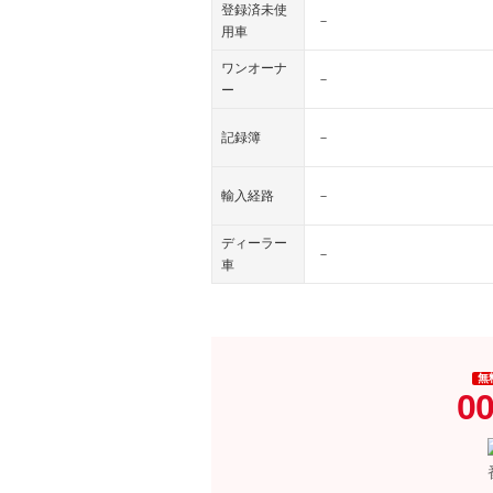
登録済未使
－
用車
ワンオーナ
－
ー
記録簿
－
輸入経路
－
ディーラー
－
車
無
00