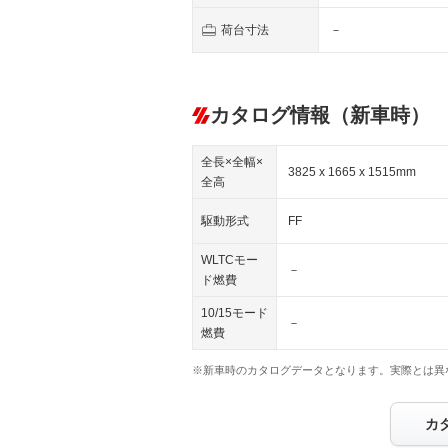
荷台寸法
－
カタログ情報（新車時）
全長×全幅×
3825 x 1665 x 1515mm
全高
駆動形式
FF
WLTCモー
－
ド燃費
10/15モード
－
燃費
※新車時のカタログデータとなります。実際とは異
カ