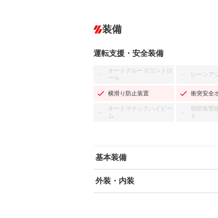
装備
運転支援・安全装備
オートクルーズコントロ
レーンア
－
－
ール
横滑り防止装置
衝突安全
オートマチックハイビー
頸部衝撃
－
－
ム
ト
基本装備
外装・内装
エアバッグ：運転席/助手席
ABS
エアコン
カーナビ：メモリーナビ他
ダウンヒルアシストコントロール