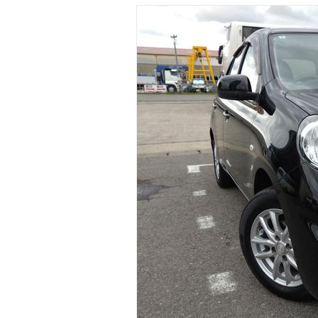
マガジン
車カタログ
自動車ローン
保険
レビュー
価格相場
教習所
用語集