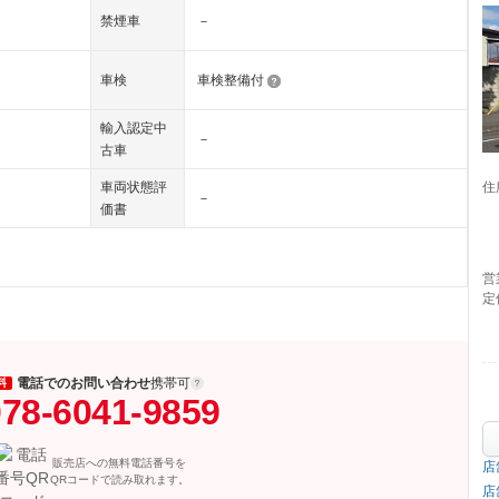
禁煙車
－
車検
車検整備付
輸入認定中
－
古車
住
車両状態評
－
価書
営
定
電話でのお問い合わせ
携帯可
料
78-6041-9859
販売店への無料電話番号を
店
QRコードで読み取れます。
店