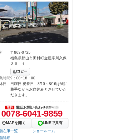
所
〒963-0725
福島県郡山市田村町金屋字川久保
３６－１
コピー
業時間
9：00~18：00
休日
日曜日 祝祭日 8/10～8/16は誠に
勝手ながらお盆休みとさせていた
だきます。
電話お問い合わせ
無料
携帯可
0078-6041-9859
MAPを開く
LINEで共有
舗在庫一覧
ショールーム
舗詳細