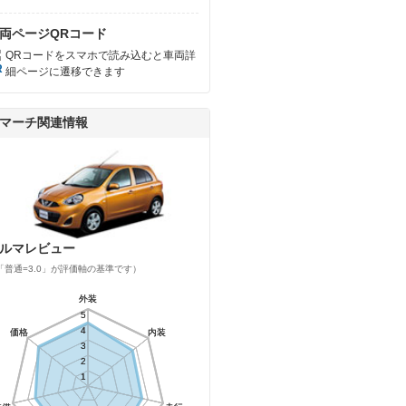
両ページQRコード
QRコードをスマホで読み込むと車両詳
細ページに遷移できます
マーチ関連情報
ルマレビュー
「普通=3.0」が評価軸の基準です）
外装
外装
5
5
4
4
価格
価格
内装
内装
3
3
2
2
1
1