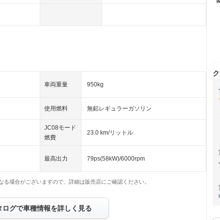
ク
車両重量
950kg
使用燃料
無鉛レギュラーガソリン
JC08モード
23.0 km/リットル
燃費
最高出力
79ps(58kW)/6000rpm
なる場合がございますので、詳細は販売店にご確認ください。
タログで車種情報を詳しく見る