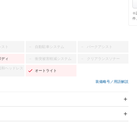
※
件
シスト
自動駐車システム
パークアシスト
－
－
ボディ
衝突被害軽減システム
クリアランスソナー
－
－
緩和ヘッドレス
オートライト
装備略号／用語解説
スライドドア
サンルーフ
－
－
Wエアコン
リフトアップ
－
－
TV：フルセグ
パワーステアリング
パワーウィンドウ