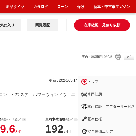
新品タイヤ
カタログ
ローン
保険
新車・中古車マガジン
気に入り
閲覧履歴
在庫確認・見積り依頼
車両・店舗情報を印刷
A4
ステ
更新 : 2026/05/14
トップ
車両状態
コン パワステ パワーウィンドウ エ
車両保証・アフターサービス
基本仕様
額
車両本体価格
(税込・リ済込)
(税込)
9.6
192
安全装備エリア
万円
万円