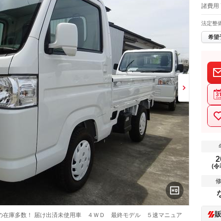
諸費用 
法定整
希望
2
(令
の在庫多数！ 届け出済未使用車 ４ＷＤ 最終モデル ５速マニュア