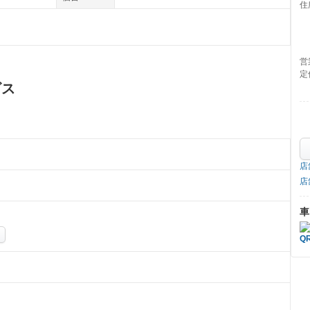
住
営
定
ビス
店
店
車