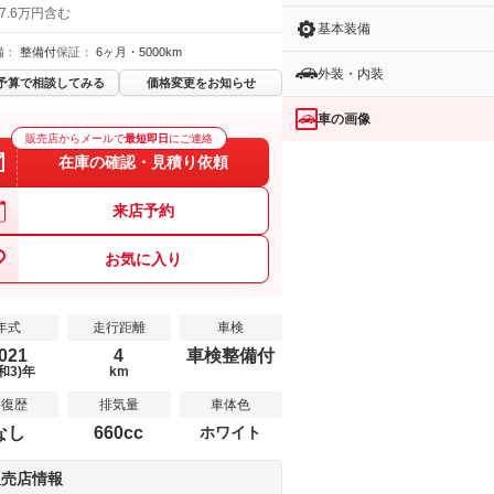
7.6万円含む
基本装備
備：
整備付
保証：
6ヶ月・5000km
外装・内装
予算で相談してみる
価格変更をお知らせ
車の画像
販売店からメールで
最短即日
にご連絡
在庫の確認・見積り依頼
来店予約
お気に入り
年式
走行距離
車検
021
4
車検整備付
和3)年
km
修復歴
排気量
車体色
なし
660cc
ホワイト
販売店情報