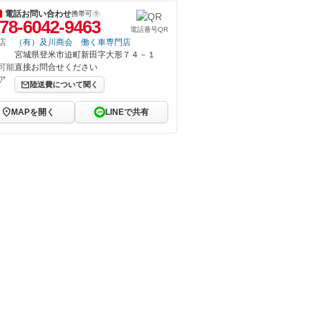
電話お問い合わせ
携帯可
78-6042-9463
電話番号QR
店
（有）及川商会 働く車専門店
宮城県登米市迫町新田字大形７４－１
可能
直接お問合せください
ア
陸送費について聞く
MAPを開く
LINEで共有