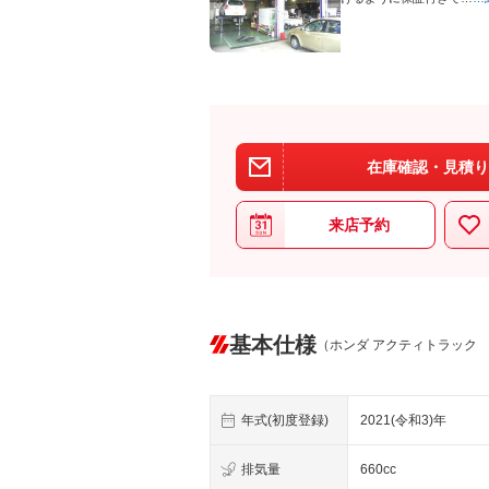
在庫確認・見積り
来店予約
基本仕様
（ホンダ アクティトラック
年式(初度登録)
2021(令和3)年
排気量
660cc