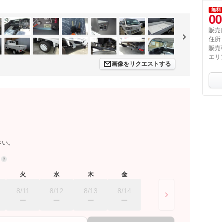
無料
00
販売
住所
販売
エリ
画像をリクエストする
さい。
約
火
水
木
金
8/11
8/12
8/13
8/14