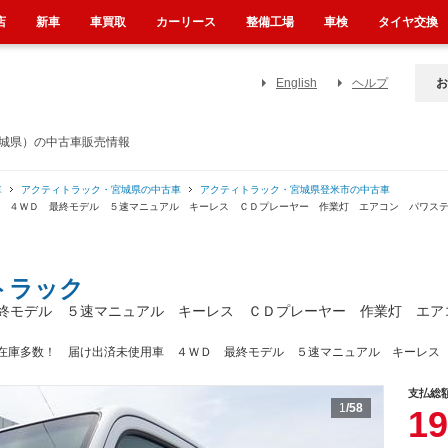
店
新車
車買取
カーリース
整備工場
車検
タイヤ交換
English
ヘルプ
お
宮城県）の中古車販売情報
車
アクティトラック・宮城県の中古車
アクティトラック・宮城県登米市の中古車
用車 ４ＷＤ 最終モデル ５速マニュアル キーレス ＣＤプレーヤー 作業灯 エアコン パワ
トラック
終モデル ５速マニュアル キーレス ＣＤプレーヤー 作業灯 エア
在庫多数！ 届け出済未使用車 ４ＷＤ 最終モデル ５速マニュアル キーレス
支払総
1
/58
19