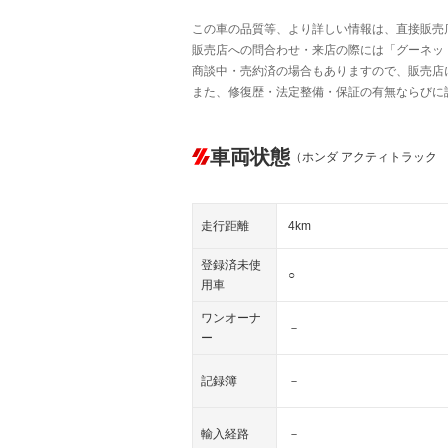
この車の品質等、より詳しい情報は、直接販売
販売店への問合わせ・来店の際には「グーネット中
商談中・売約済の場合もありますので、販売店
また、修復歴・法定整備・保証の有無ならびに
車両状態
（ホンダ アクティトラック
走行距離
4km
登録済未使
○
用車
ワンオーナ
－
ー
記録簿
－
輸入経路
－