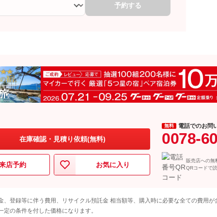
予約する
電話でのお問
無料
0078-6
在庫確認・見積り依頼(無料)
販売店への無
来店予約
お気に入り
QRコードで
金、登録等に伴う費用、リサイクル預託金 相当額等、購入時に必要な全ての費用が
一定の条件を付した価格になります。