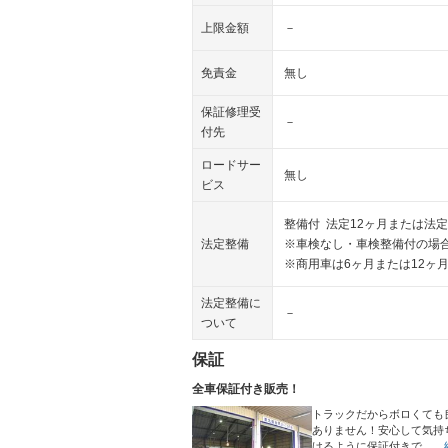
上限金額
－
免責金
無し
保証修理受
－
付先
ロードサー
無し
ビス
整備付 法定12ヶ月または法定
法定整備
※車検なし・車検整備付の場合
※商用車は6ヶ月または12ヶ
法定整備に
－
ついて
保証
全車保証付き販売！
トラックだからボロくても
ありません！安心して気持
けるように保証付きで…
…