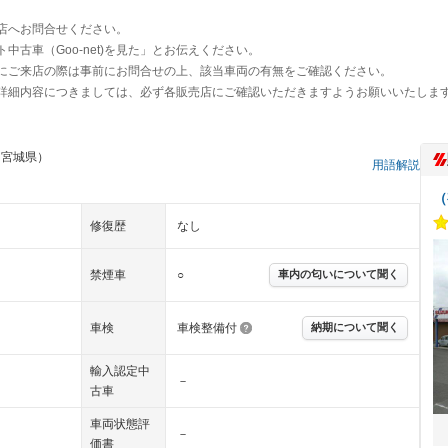
店へお問合せください。
古車（Goo-net)を見た」とお伝えください。
にご来店の際は事前にお問合せの上、該当車両の有無をご確認ください。
詳細内容につきましては、必ず各販売店にご確認いただきますようお願いいたしま
 宮城県）
用語解説
（
修復歴
なし
禁煙車
○
車内の匂いについて聞く
車検
車検整備付
納期について聞く
輸入認定中
－
古車
車両状態評
－
価書