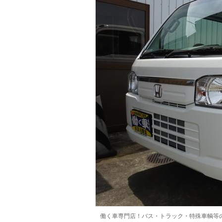
マガジン
車カタログ
自動車ローン
保険
レビュー
価格相場
教習所
用語集
働く車専門店！バス・トラック・特殊車輌等