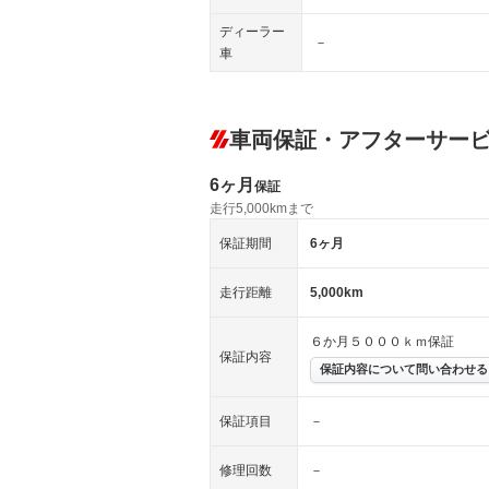
ディーラー
－
車
車両保証・アフターサー
6ヶ月
保証
走行5,000kmまで
保証期間
6ヶ月
走行距離
5,000km
６か月５０００ｋｍ保証
保証内容
保証内容について問い合わせる
保証項目
－
修理回数
－