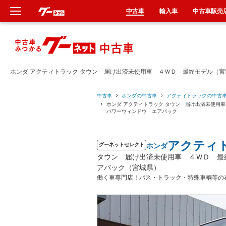
中古車
輸入車
中古車販売
新車
中古車
ホンダ アクティトラック タウン 届け出済未使用車 ４ＷＤ 最終モデル（
輸入車
中古車
ホンダの中古車
アクティトラックの中古
ホンダ アクティトラック タウン 届け出済未使
パワーウィンドウ エアバック
クルマ買取
アクティ
ホンダ
カーリース
グーネットセレクト
タウン 届け出済未使用車 ４ＷＤ 最
アバック（宮城県）
タイヤ交換
働く車専門店！バス・トラック・特殊車輌等の
整備工場
車検