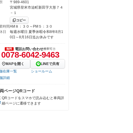
所
〒989-4601
宮城県登米市迫町新田字大形７４
－１
コピー
業時間
AM８：３０～PM５：３０
休日
毎週水曜日 夏季休暇令和8年8月1
0日～8月16日迄お休みです
電話お問い合わせ
無料
携帯可
0078-6042-9463
MAPを開く
LINEで共有
舗在庫一覧
ショールーム
舗詳細
両ページQRコード
QRコードをスマホで読み込むと車両詳
細ページに遷移できます