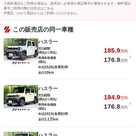
※無料電話をご利用の場合は、販売店へお客様の電話番号が通知されます。無料電話
番号ご利用の際の注意点は
こちら
IP電話、ひかり電話からはご利用いただけません。
この販売店の同一車種
ハスラー
支払総額
185.9
万円
(税込)(リ済込)
車両本体価格
176.9
万円
(税込)
2026(令和8)年
年式
10km
走行
ハスラー
支払総額
184.9
万円
(税込)(リ済込)
車両本体価格
176.8
万円
(税込)
2024(令和6)年
年式
2.1万km
走行
ハスラー