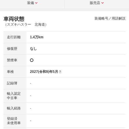
装備
販売店
車両状態
装備略号／用語解説
（スズキハスラー 北海道）
走行距離
1.4万km
修復歴
なし
禁煙車
車検
2027(令和9)年5月
?
記録簿
-
輸入認定
-
中古車
輸入経路
-
登録済
-
未使用車