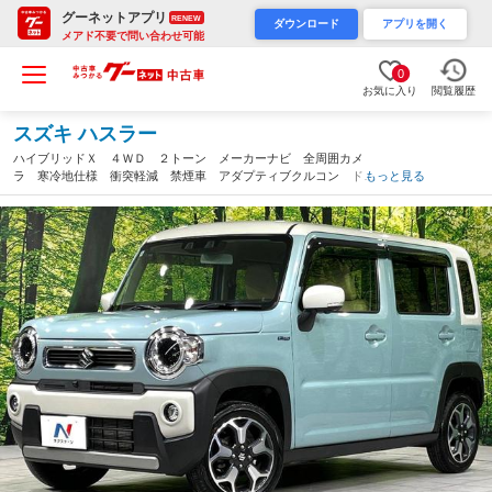
グーネットアプリ
RENEW
ダウンロード
アプリを開く
メアド不要で問い合わせ可能
0
お気に入り
閲覧履歴
スズキ ハスラー
ハイブリッドＸ ４ＷＤ ２トーン メーカーナビ 全周囲カメ
ラ 寒冷地仕様 衝突軽減 禁煙車 アダプティブクルコン ドラ
もっと見る
レコ コーナーセンサー スマートキー ＬＥＤヘッド・フォグ
純正１５インチＡＷ オートハイビーム（北海道）