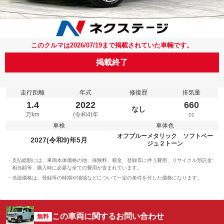
このクルマは2026/07/19まで掲載されていた車輛です。
掲載終了
走行距離
年式
修復歴
排気量
1.4
2022
660
なし
万km
(令和4)年
cc
車検
車体色
オフブルーメタリック ソフトベー
2027(令和9)年5月
ジュ２トーン
支払総額には、車両本体価格の他、保険料、税金、登録等に伴う費用、リサイクル預託金
相当額等、購入時に必要な全ての費用が含まれています。
当該価格は、登録等の時期や地域などについて一定の条件を付した価格になります。
この車両に関するお問い合わせ
無料