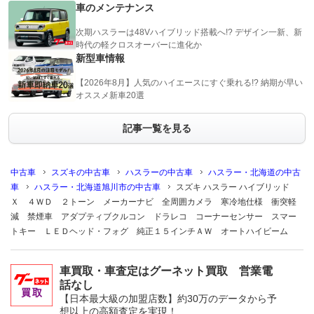
車のメンテナンス
次期ハスラーは48Vハイブリッド搭載へ!? デザイン一新、新
時代の軽クロスオーバーに進化か
新型車情報
【2026年8月】人気のハイエースにすぐ乗れる!? 納期が早い
オススメ新車20選
記事一覧を見る
中古車
スズキの中古車
ハスラーの中古車
ハスラー・北海道の中古
車
ハスラー・北海道旭川市の中古車
スズキ ハスラー ハイブリッド
Ｘ ４ＷＤ ２トーン メーカーナビ 全周囲カメラ 寒冷地仕様 衝突軽
減 禁煙車 アダプティブクルコン ドラレコ コーナーセンサー スマー
トキー ＬＥＤヘッド・フォグ 純正１５インチＡＷ オートハイビーム
車買取・車査定はグーネット買取 営業電
話なし
【日本最大級の加盟店数】約30万のデータから予
想以上の高額査定を実現！