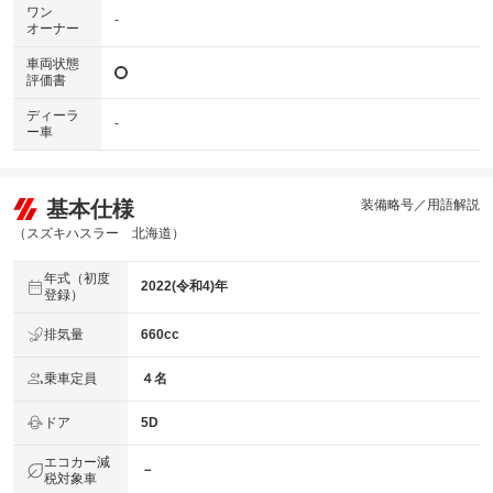
ワン
-
オーナー
車両状態
評価書
ディーラ
-
ー車
基本仕様
装備略号／用語解説
（スズキハスラー 北海道）
年式（初度
2022(令和4)年
登録）
排気量
660cc
乗車定員
４名
ドア
5D
エコカー減
－
税対象車