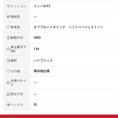
ミッション
インパネAT
過給器
―
車体色
オフブルーメタリック ソフトベージュ２トーン
駆動方式
4WD
車台番号下
138
3桁
燃料
ハイブリッド
その他
寒冷地仕様
全体のサイ
―
ズ
荷台寸法
―
ハンドル
右