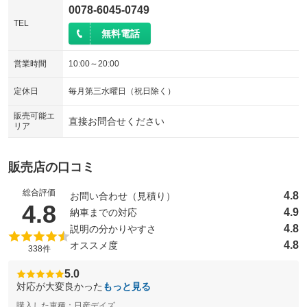
0078-6045-0749
TEL
無料電話
営業時間
10:00～20:00
定休日
毎月第三水曜日（祝日除く）
販売可能エ
直接お問合せください
リア
販売店の口コミ
総合評価
4.8
お問い合わせ（見積り）
（5点満点中）
4.8
4.9
納車までの対応
4.8
説明の分かりやすさ
4.8
オススメ度
338件
5.0
対応が大変良かった
もっと見る
購入した車種：日産デイズ