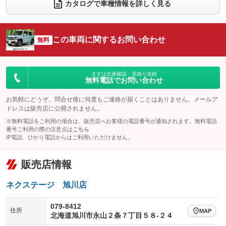
カタログで車種情報を詳しく見る
電動リアゲート
フロントカメラ
：装備なし
：装備あり
シートエアコン
全周囲カメラ
：装備なし
：装備あり
この車両に関するお問い合わせ
サイドカメラ
無料
ルーフレール
：装備あり
：装備なし
エアサスペンション
ヘッドライトウォッシャー
：装備なし
：装備なし
装備略号／用語解説
まずは在庫確認・見積り依頼
無料電話でお問い合わせ
お気軽にどうぞ。問合せ後に何度もご連絡が届くことはありません。メールア
ドレスは販売店に公開されません。
※無料電話をご利用の場合は、販売店へお客様の電話番号が通知されます。無料電話
番号ご利用の際の注意点は
こちら
IP電話、ひかり電話からはご利用いただけません。
販売店情報
ネクステージ 旭川店
079-8412
住所
MAP
北海道旭川市永山２条７丁目５８‐２４