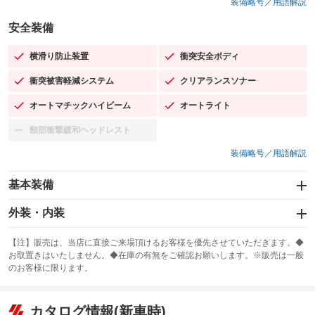
装備略号／用語解説
安全装備
横滑り防止装置
衝突安全ボディ
：装備あり
：装備あり
衝突被害軽減システム
クリアランスソナー
：装備あり
：装備あり
オートマチックハイビーム
オートライト
：装備あり
：装備あり
頸部衝撃緩和ヘッドレスト
：装備なし
装備略号／用語解説
基本装備
エアバッグ：運転席/助手席/サイド
外装・内装
：装備あり
スライドドア
カーナビ：メモリーナビ他
：装備なし
：装備あり
【注】販売は、当店に直接ご来場頂けるお客様を優先させていただきます。◆
お取置きはいたしません。◆在庫の有無をご確認お願いします。※販売は一般
サンルーフ
ABS
TV：フルセグ
：装備なし
：装備あり
：装備あり
のお客様に限ります。
エアコン
Wエアコン
オーディオ：CDまたはCDチェンジャー／ミュージックプレイヤー接続
：装備あり
：装備なし
：装備あり
可／ミュージックサーバー
リフトアップ
パワーステアリング
カタログ情報(新車時)
：装備なし
：装備あり