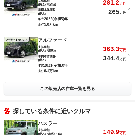
支払総額
281.2
万円
(税込)(リ済込)
車両本体価格
265
万円
(税込)
2023(令和5)年
年式
5.6万km
走行
アルファード
グーネットセレクト
支払総額
363.3
万円
(税込)(リ済込)
車両本体価格
344.4
万円
(税込)
2021(令和3)年
年式
8.1万km
走行
この販売店の在庫一覧を見る
探している条件に近いクルマ
ハスラー
支払総額
149.9
万円
(税込)(リ済込・追)