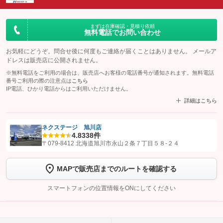
まずは在庫確認・見積り依頼
無料電話でお問い合わせ
お気軽にどうぞ。問合せ後に何度もご連絡が届くことはありません。 メールア
ドレスは販売店に公開されません。
※無料電話をご利用の場合は、販売店へお客様の電話番号が通知されます。無料電話
番号ご利用の際の注意点は
こちら
IP電話、ひかり電話からはご利用いただけません。
詳細はこちら
ネクステージ 旭川店
4.8
338件
【STEP1】
認証画面でグーネットを友だち追加してから「許可する」ボタンを押
〒079-8412 北海道旭川市永山２条７丁目５８‐２４
します
MAPで販売店までのルートを確認する
【STEP2】
トーク画面で
ボタンをタップして問い合わせを
完了してください。
スマートフォンの位置情報をONにしてください
こちら