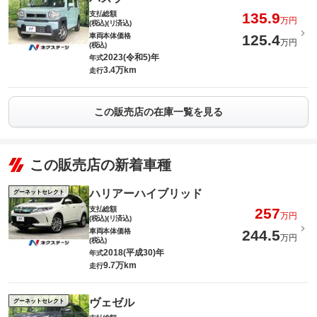
支払総額
135.9
万円
(税込)(リ済込)
車両本体価格
125.4
万円
(税込)
2023(令和5)年
年式
3.4万km
走行
この販売店の在庫一覧を見る
この販売店の新着車種
ハリアーハイブリッド
グーネットセレクト
支払総額
257
万円
(税込)(リ済込)
車両本体価格
244.5
万円
(税込)
2018(平成30)年
年式
9.7万km
走行
ヴェゼル
グーネットセレクト