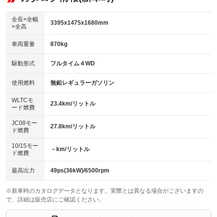
ビジュアル：-／DVD再生
：装備あり
ダウンヒルアシストコントロール
：装備あり
アルミホイール：15インチ
全長×全幅
：装備あり
3395x1475x1680mm
×全高
パワーウィンドウ
盗難防止システム
：装備あり
：装備あり
革シート
ハーフレザーシート
：装備なし
：装備なし
車両重量
870kg
アイドリングストップ
ドライブレコーダー
：装備あり
：装備あり
キーレス
LEDヘッドランプ
：装備あり
：装備あり
USB入力端子
Bluetooth接続
駆動形式
フルタイム４WD
：装備あり
：装備あり
HID(キセノンライト)
ポータブルナビ
：装備なし
：装備なし
100V電源
クリーンディーゼル
使用燃料
無鉛レギュラーガソリン
：装備なし
：装備なし
バックカメラ
ETC
：装備あり
：装備なし
センターデフロック
：装備なし
WLTCモ
エアロ
スマートキー
23.4km/リットル
：装備なし
：装備あり
ード燃費
レンタカーアップ
展示・試乗車
：装備なし
：装備なし
ローダウン
ランフラットタイヤ
：装備なし
：装備なし
JC08モー
27.8km/リットル
ド燃費
電動格納ミラー
：装備あり
パワーシート
3列シート
：装備なし
：装備なし
10/15モー
装備略号／用語解説
－km/リットル
ド燃費
ベンチシート
フルフラットシート
：装備なし
：装備なし
チップアップシート
オットマン
最高出力
49ps(36kW)/6500rpm
：装備なし
：装備なし
電動格納サードシート
シートヒーター
：装備なし
：装備あり
※新車時のカタログデータとなります。実際とは異なる場合がございますの
で、詳細は販売店にご確認ください。
ウォークスルー
後席モニター
：装備なし
：装備なし