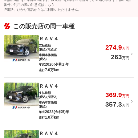
番号ご利用の際の注意点は
こちら
IP電話、ひかり電話からはご利用いただけません。
この販売店の同一車種
ＲＡＶ４
支払総額
274.9
万円
(税込)(リ済込)
車両本体価格
263
万円
(税込)
2020(令和2)年
年式
7.0万km
走行
ＲＡＶ４
支払総額
369.9
万円
(税込)(リ済込)
車両本体価格
357.3
万円
(税込)
2023(令和5)年
年式
1.0万km
走行
ＲＡＶ４