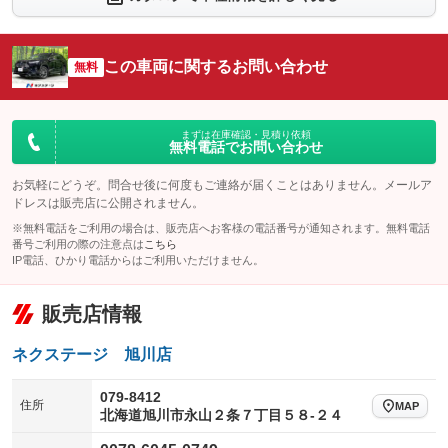
シートエアコン
全周囲カメラ
：装備なし
：装備あり
サイドカメラ
ルーフレール
この車両に関するお問い合わせ
：装備あり
無料
：装備あり
エアサスペンション
ヘッドライトウォッシャー
：装備なし
：装備なし
装備略号／用語解説
まずは在庫確認・見積り依頼
無料電話でお問い合わせ
お気軽にどうぞ。問合せ後に何度もご連絡が届くことはありません。メールア
ドレスは販売店に公開されません。
※無料電話をご利用の場合は、販売店へお客様の電話番号が通知されます。無料電話
番号ご利用の際の注意点は
こちら
IP電話、ひかり電話からはご利用いただけません。
販売店情報
ネクステージ 旭川店
079-8412
住所
MAP
北海道旭川市永山２条７丁目５８‐２４