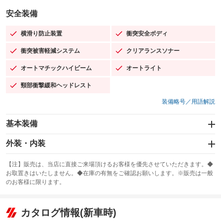
安全装備
横滑り防止装置
衝突安全ボディ
：装備あり
：装備あり
衝突被害軽減システム
クリアランスソナー
：装備あり
：装備あり
オートマチックハイビーム
オートライト
：装備あり
：装備あり
頸部衝撃緩和ヘッドレスト
：装備あり
装備略号／用語解説
基本装備
エアバッグ：運転席/助手席/サイド
外装・内装
：装備あり
スライドドア
カーナビ
：装備なし
：装備なし
【注】販売は、当店に直接ご来場頂けるお客様を優先させていただきます。◆
お取置きはいたしません。◆在庫の有無をご確認お願いします。※販売は一般
サンルーフ
ABS
TV：フルセグ
：装備なし
：装備あり
：装備あり
のお客様に限ります。
エアコン
Wエアコン
オーディオ
：装備あり
：装備なし
：装備なし
リフトアップ
パワーステアリング
カタログ情報(新車時)
ビジュアル
：装備なし
：装備あり
：装備なし