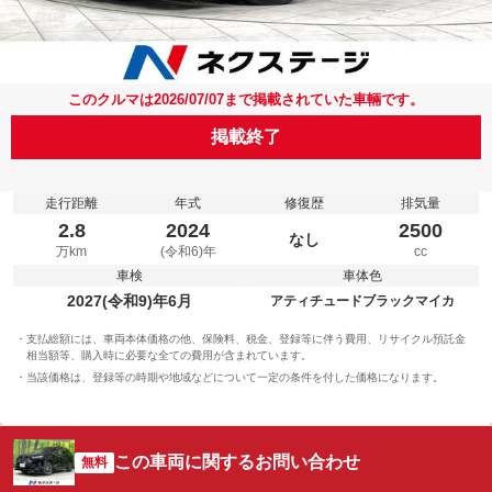
このクルマは2026/07/07まで掲載されていた車輛です。
掲載終了
走行距離
年式
修復歴
排気量
2.8
2024
2500
なし
万km
(令和6)年
cc
車検
車体色
2027(令和9)年6月
アティチュードブラックマイカ
支払総額には、車両本体価格の他、保険料、税金、登録等に伴う費用、リサイクル預託金
相当額等、購入時に必要な全ての費用が含まれています。
当該価格は、登録等の時期や地域などについて一定の条件を付した価格になります。
この車両に関するお問い合わせ
無料