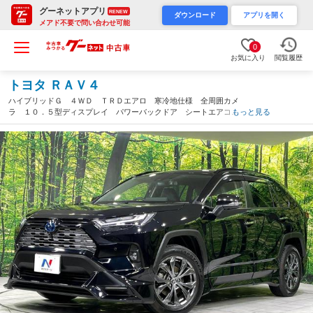
グーネットアプリ
RENEW
ダウンロード
アプリを開く
メアド不要で問い合わせ可能
0
お気に入り
閲覧履歴
トヨタ ＲＡＶ４
ハイブリッドＧ ４ＷＤ ＴＲＤエアロ 寒冷地仕様 全周囲カメ
ラ １０．５型ディスプレイ パワーバックドア シートエアコ
もっと見る
ン 衝突軽減 レーダークルーズ パワーシート ドラレコ ＥＴ
Ｃ ＬＥＤライト 純正１８インチＡＷ（北海道）