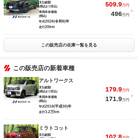
支払総額
509.9
万円
(税込)(リ済込)
車両本体価格
496
万円
(税込)
2026(令和8)年
年式
20km
走行
この販売店の在庫一覧を見る
この販売店の新着車種
アルトワークス
支払総額
179.9
万円
(税込)(リ済込)
車両本体価格
171.9
万円
(税込)
2018(平成30)年
年式
3.2万km
走行
ミラトコット
支払総額
102.8
万円