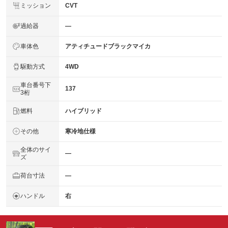
ミッション
CVT
過給器
―
車体色
アティチュードブラックマイカ
駆動方式
4WD
車台番号下
137
3桁
燃料
ハイブリッド
その他
寒冷地仕様
全体のサイ
―
ズ
荷台寸法
―
ハンドル
右