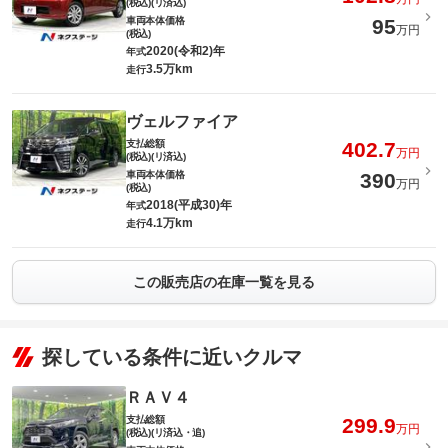
(税込)(リ済込)
車両本体価格
95
万円
(税込)
2020(令和2)年
年式
3.5万km
走行
ヴェルファイア
支払総額
402.7
万円
(税込)(リ済込)
車両本体価格
390
万円
(税込)
2018(平成30)年
年式
4.1万km
走行
この販売店の在庫一覧を見る
探している条件に近いクルマ
ＲＡＶ４
支払総額
299.9
万円
(税込)(リ済込・追)