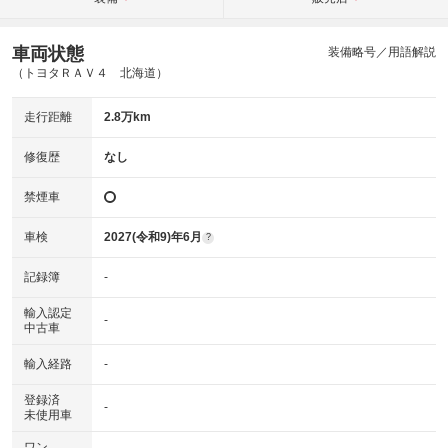
車両状態
装備略号／用語解説
（トヨタＲＡＶ４ 北海道）
走行距離
2.8万km
修復歴
なし
禁煙車
車検
2027(令和9)年6月
?
記録簿
-
輸入認定
-
中古車
輸入経路
-
登録済
-
未使用車
ワン