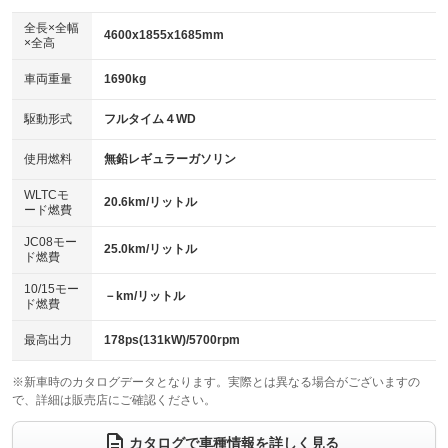
ダウンヒルアシストコントロール
アルミホイール：18インチ
：装備あり
：装備あり
全長×全幅
4600x1855x1685mm
×全高
パワーウィンドウ
盗難防止システム
革シート
ハーフレザーシート
：装備あり
：装備あり
：装備なし
：装備なし
車両重量
1690kg
アイドリングストップ
ドライブレコーダー
キーレス
LEDヘッドランプ
：装備あり
：装備あり
：装備あり
：装備あり
USB入力端子
Bluetooth接続
駆動形式
フルタイム４WD
HID(キセノンライト)
ポータブルナビ
：装備あり
：装備あり
：装備なし
：装備なし
100V電源
クリーンディーゼル
バックカメラ
ETC2.0
使用燃料
無鉛レギュラーガソリン
：装備なし
：装備なし
：装備あり
：装備あり
センターデフロック
エアロ
スマートキー
：装備なし
WLTCモ
：装備あり
：装備あり
20.6km/リットル
ード燃費
レンタカーアップ
展示・試乗車
ローダウン
ランフラットタイヤ
：装備なし
：装備なし
：装備なし
：装備なし
JC08モー
25.0km/リットル
ド燃費
電動格納ミラー
パワーシート
3列シート
：装備あり
：装備あり
：装備なし
10/15モー
装備略号／用語解説
－km/リットル
ベンチシート
フルフラットシート
ド燃費
：装備なし
：装備なし
チップアップシート
オットマン
：装備なし
：装備なし
最高出力
178ps(131kW)/5700rpm
電動格納サードシート
シートヒーター
：装備なし
：装備あり
※新車時のカタログデータとなります。実際とは異なる場合がございますの
で、詳細は販売店にご確認ください。
ウォークスルー
後席モニター
：装備なし
：装備なし
電動リアゲート
フロントカメラ
カタログで車種情報を詳しく見る
：装備あり
：装備あり