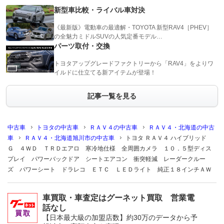
新型車比較・ライバル車対決
《最新版》電動車の最適解・TOYOTA 新型RAV4［PHEV］
の全魅力ミドルSUVの人気定番モデル…
パーツ取付・交換
トヨタアップグレードファクトリーから「RAV4」をよりワ
イルドに仕立てる新アイテムが登場！
記事一覧を見る
中古車
トヨタの中古車
ＲＡＶ４の中古車
ＲＡＶ４・北海道の中古
車
ＲＡＶ４・北海道旭川市の中古車
トヨタ ＲＡＶ４ ハイブリッド
Ｇ ４ＷＤ ＴＲＤエアロ 寒冷地仕様 全周囲カメラ １０．５型ディス
プレイ パワーバックドア シートエアコン 衝突軽減 レーダークルー
ズ パワーシート ドラレコ ＥＴＣ ＬＥＤライト 純正１８インチＡＷ
車買取・車査定はグーネット買取 営業電
話なし
【日本最大級の加盟店数】約30万のデータから予