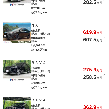
車両本体価格
282.5
万円
(税込)
2019年
年式
6.0万km
走行
ＮＸ
支払総額
619.9
万円
(税込)(リ済込・追)
車両本体価格
607.5
万円
(税込)
2024年
年式
3.4万km
走行
ＲＡＶ４
支払総額
275.9
万円
(税込)(リ済込・追)
車両本体価格
258.5
万円
(税込)
2019年
年式
7.4万km
走行
ＲＡＶ４
支払総額
362.9
万円
(税込)(リ済込・追)