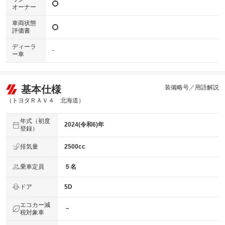
オーナー
車両状態
評価書
ディーラ
-
ー車
基本仕様
装備略号／用語解説
（トヨタＲＡＶ４ 北海道）
年式（初度
2024(令和6)年
登録）
排気量
2500cc
乗車定員
５名
ドア
5D
エコカー減
－
税対象車