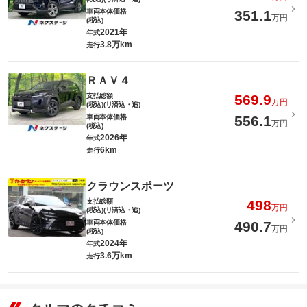
車両本体価格
351.1
万円
(税込)
2021年
年式
3.8万km
走行
ＲＡＶ４
支払総額
569.9
万円
(税込)(リ済込・追)
車両本体価格
556.1
万円
(税込)
2026年
年式
6km
走行
クラウンスポーツ
支払総額
498
万円
(税込)(リ済込・追)
車両本体価格
490.7
万円
(税込)
2024年
年式
3.6万km
走行