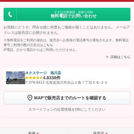
まずは在庫確認・見積り依頼
無料電話でお問い合わせ
お気軽にどうぞ。問合せ後に何度もご連絡が届くことはありません。 メールア
ドレスは販売店に公開されません。
※無料電話をご利用の場合は、販売店へお客様の電話番号が通知されます。無料電話
番号ご利用の際の注意点は
こちら
IP電話、ひかり電話からはご利用いただけません。
詳細はこちら
ネクステージ 旭川店
4.8
338件
【STEP1】
認証画面でグーネットを友だち追加してから「許可する」ボタンを押
〒079-8412 北海道旭川市永山２条７丁目５８‐２４
します
MAPで販売店までのルートを確認する
【STEP2】
トーク画面で
ボタンをタップして問い合わせを
完了してください。
スマートフォンの位置情報をONにしてください
こちら
装備
販売店