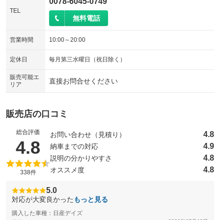
0078-6045-0749
TEL
無料電話
営業時間
10:00～20:00
定休日
毎月第三水曜日（祝日除く）
販売可能エ
直接お問合せください
リア
販売店の口コミ
総合評価
4.8
お問い合わせ（見積り）
（5点満点中）
4.8
4.9
納車までの対応
4.8
説明の分かりやすさ
4.8
オススメ度
338件
5.0
対応が大変良かった
もっと見る
購入した車種：日産デイズ