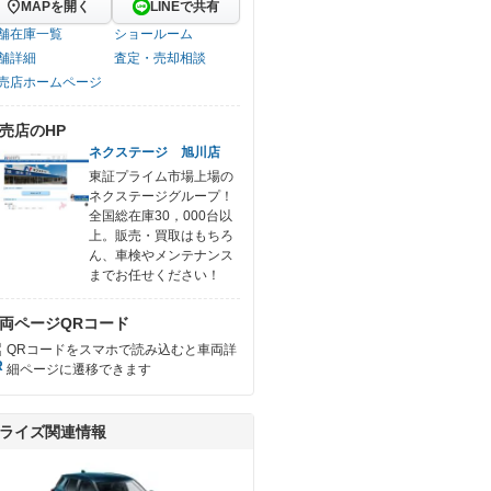
MAPを開く
LINEで共有
舗在庫一覧
ショールーム
舗詳細
査定・売却相談
売店ホームページ
売店のHP
ネクステージ 旭川店
東証プライム市場上場の
ネクステージグループ！
全国総在庫30，000台以
上。販売・買取はもちろ
ん、車検やメンテナンス
までお任せください！
両ページQRコード
QRコードをスマホで読み込むと車両詳
細ページに遷移できます
ライズ関連情報