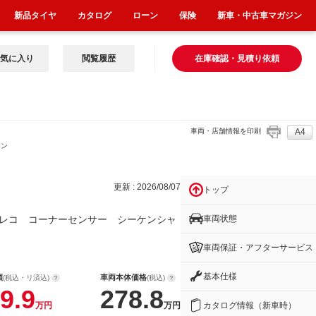
新品タイヤ
カタログ
ローン
保険
新車・中古車マガジン
気に入り
閲覧履歴
在庫確認・見積り依頼
車両・店舗情報を印刷
A4
ケン
更新 : 2026/08/07
トップ
車両状態
レコ コーナーセンサー シーケンシャ
車両保証・アフターサービス
基本仕様
額
車両本体価格
(税込・リ済込)
(税込)
9.9
278.8
カタログ情報（新車時）
万円
万円