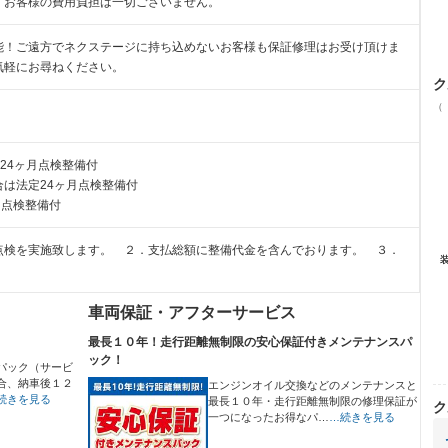
、お客様の費用負担は一切ございません。
能！ご遠方でネクステージに持ち込めないお客様も保証修理はお受け頂けま
気軽にお尋ねください。
ク
（
24ヶ月点検整備付
は法定24ヶ月点検整備付
月点検整備付
点検を実施致します。 ２．支払総額に整備代金を含んでおります。 ３．
車両保証・アフターサービス
最長１０年！走行距離無制限の安心保証付きメンテナンスパ
ック！
パック（サービ
合、納車後１２
エンジンオイル交換などのメンテナンスと
続きを見る
最長１０年・走行距離無制限の修理保証が
ク
一つになったお得なパ…
…続きを見る