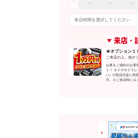
★オプション１
ご来店の上、他オ
お車をご成約のお客
ト！ タイヤやドラ
い♪ ※部品代金に
可。※ご来店時にＧ