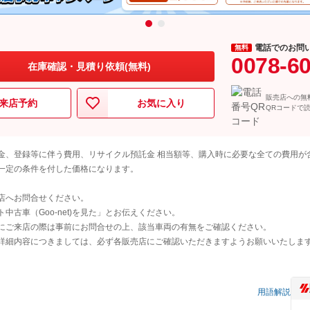
電話でのお問
無料
0078-6
在庫確認・見積り依頼(無料)
販売店への無
来店予約
お気に入り
QRコードで
金、登録等に伴う費用、リサイクル預託金 相当額等、購入時に必要な全ての費用が
一定の条件を付した価格になります。
店へお問合せください。
古車（Goo-net)を見た」とお伝えください。
にご来店の際は事前にお問合せの上、該当車両の有無をご確認ください。
詳細内容につきましては、必ず各販売店にご確認いただきますようお願いいたしま
用語解説