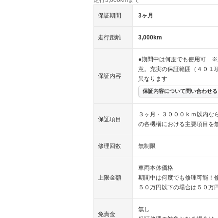
保証期間
3ヶ月
走行距離
3,000km
●期間中は何度でも使用可 ※
意。充実の保証範囲（４０１
保証内容
異なります
保証内容について問い合わせる
３ヶ月・３０００ｋｍ以内な
保証項目
の各機構における主要項目を
修理回数
無制限
車両本体価格
上限金額
期間中は何度でも修理可能！
５０万円以下の場合は５０万
無し
免責金