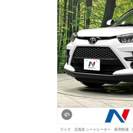
マガジン
車カタログ
自動車ローン
保険
レビュー
価格相場
教習所
用語集
ライズ 北海道 シートヒーター 衝突軽減