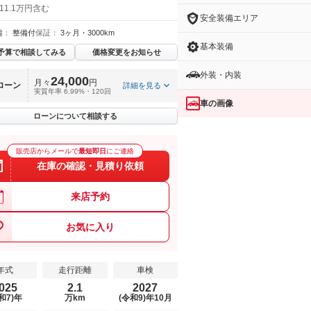
11.1万円含む
安全装備エリア
備：
整備付
保証：
3ヶ月・3000km
基本装備
予算で相談してみる
価格変更をお知らせ
外装・内装
24,000
月々
円
ローン
詳細を見る
実質年率 6.99%・120回
車の画像
ローンについて相談する
販売店からメールで
最短即日
にご連絡
在庫の確認・見積り依頼
来店予約
お気に入り
年式
走行距離
車検
025
2.1
2027
和7)年
万km
(令和9)年10月