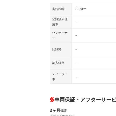
走行距離
2.1万km
登録済未使
－
用車
ワンオーナ
－
ー
記録簿
－
輸入経路
－
ディーラー
－
車
車両保証・アフターサー
3ヶ月
保証
走行3,000kmまで