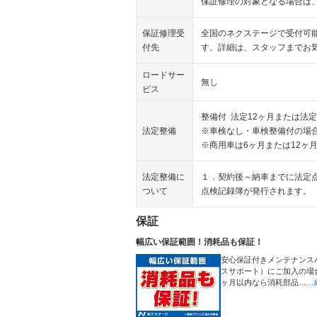
保証修理の対象となる場合は
保証修理受
全国のネクステージで受付可
付先
す。詳細は、スタッフまでお
ロードサー
無し
ビス
整備付 法定12ヶ月または法定
法定整備
※車検なし・車検整備付の場合
※商用車は6ヶ月または12ヶ
法定整備に
１．契約後～納車までに法定
ついて
点検記録簿が発行されます。
保証
幅広い保証範囲！消耗品も保証！
安心保証付きメンテナンス
スサポート）にご加入の場
ヶ月以内なら消耗部品…
…