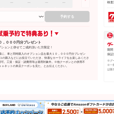
検査
予約する
０，０００円分プレゼント
プションと併せてご成約頂いた方限定！
期間
様に、車と同時購入のオプション品を最大１０，０００円分プレゼン
保証費
レコの購入などにお役立ていただき、快適なカーライフをお楽しみくださ
※グ
利用可。工賃・保証・諸費用等は適用対象外。※他クーポンとの併用不
※一
ｏｏネットの来店クーポンを見た、とお伝えください。
は販