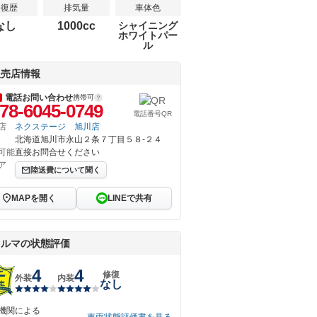
修復歴
排気量
車体色
なし
1000cc
シャイニング
ホワイトパー
ル
販売店情報
電話お問い合わせ
携帯可
78-6045-0749
電話番号QR
店
ネクステージ 旭川店
北海道旭川市永山２条７丁目５８‐２４
可能
直接お問合せください
ア
陸送費について聞く
MAPを開く
LINEで共有
クルマの状態評価
4
4
修復
外装
内装
なし
機関による