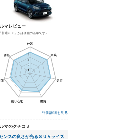
ルマレビュー
「普通=3.0」が評価軸の基準です）
外装
外装
5
5
4
4
価格
価格
内装
内装
3
3
2
2
1
1
装備
装備
走行
走行
乗り心地
乗り心地
燃費
燃費
評価詳細を見る
ルマのクチコミ
センスの良さが光るＳＵＶライズ