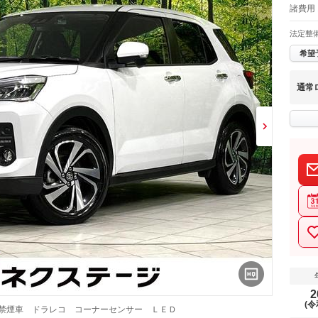
諸費用 
法定整
希望
通常
2
(令
 禁煙車 ドラレコ コーナーセンサー ＬＥＤ