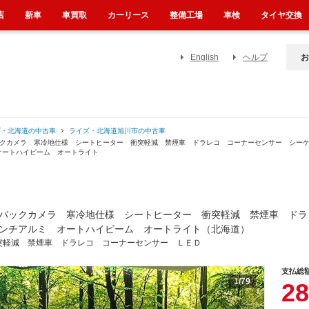
店
新車
車買取
カーリース
整備工場
車検
タイヤ交換
English
ヘルプ
お
ズ・北海道の中古車
ライズ・北海道旭川市の中古車
ックカメラ 寒冷地仕様 シートヒーター 衝突軽減 禁煙車 ドラレコ コーナーセンサー シー
オートハイビーム オートライト
バックカメラ 寒冷地仕様 シートヒーター 衝突軽減 禁煙車 ドラ
ンチアルミ オートハイビーム オートライト（北海道）
突軽減 禁煙車 ドラレコ コーナーセンサー ＬＥＤ
支払総
1
/79
28