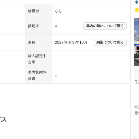
ネ
修復歴
なし
禁煙車
○
車内の匂いについて聞く
車検
2027(令和9)年10月
納期について聞く
輸入認定中
－
古車
車両状態評
○
価書
住
営
定
ビス