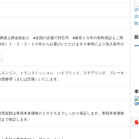
店
店
販
販
累積上限金額あり ●全国の店舗で対応可 ●最長１０年の有料保証もご用
項目）１・２・３・１０年からお選びいただけます※車両により加入条件が
らエンジン、トランスミッション、ハイブリッド、ステアリング、ブレーキ
無償修理（または交換）いたします。
車
修理金額は車両本体価格の１００％までしっかり保証します。車両本体価格
円まで保証します。