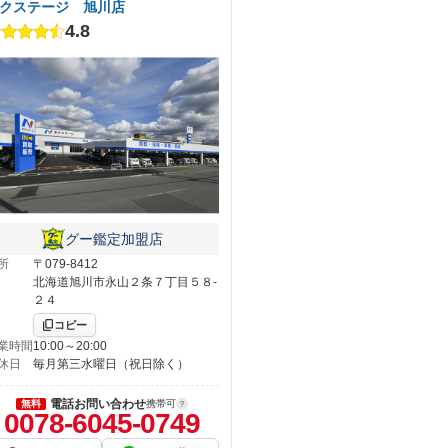
クステージ 旭川店
4.8
グー鑑定加盟店
所
〒079-8412
北海道旭川市永山２条７丁目５８‐
２４
コピー
業時間
10:00～20:00
休日
毎月第三水曜日（祝日除く）
電話お問い合わせ
無料
携帯可
0078-6045-0749