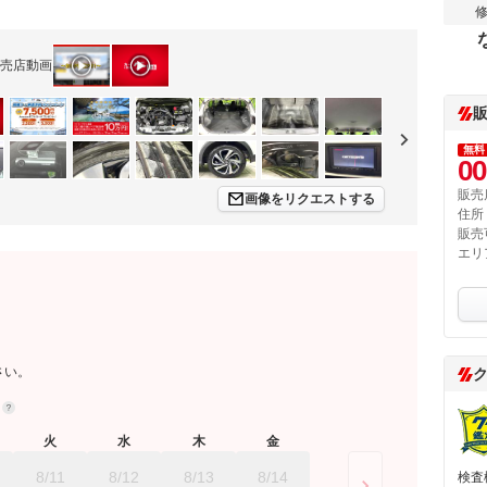
売店動画
無料
00
販売
画像をリクエストする
住所
販売
エリ
さい。
約
火
水
木
金
8/11
8/12
8/13
8/14
検査