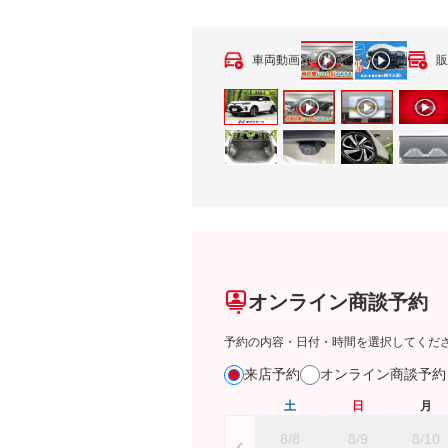
車両動画
販
オンライン商談予約
予約の内容・日付・時間を選択してくだ
来店予約
オンライン商談予
土
日
月
8/8
8/9
8/10