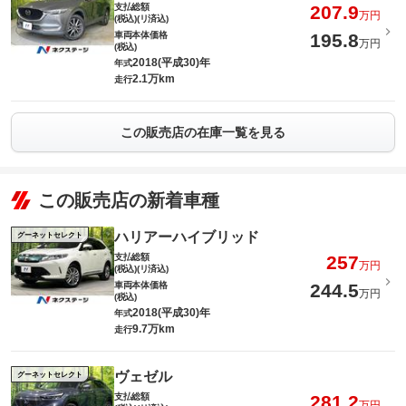
支払総額
207.9
万円
(税込)(リ済込)
車両本体価格
195.8
万円
(税込)
2018(平成30)年
年式
2.1万km
走行
この販売店の在庫一覧を見る
この販売店の新着車種
ハリアーハイブリッド
グーネットセレクト
支払総額
257
万円
(税込)(リ済込)
車両本体価格
244.5
万円
(税込)
2018(平成30)年
年式
9.7万km
走行
ヴェゼル
グーネットセレクト
支払総額
281.2
万円