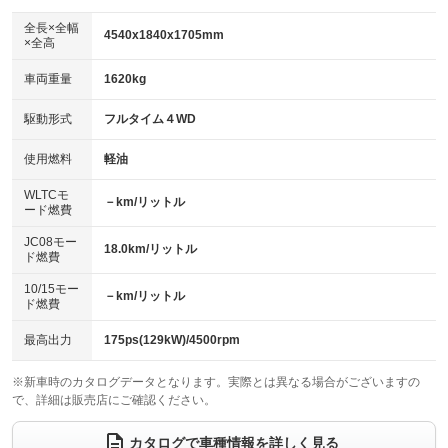
ダウンヒルアシストコントロール
アルミホイール：17インチ
：装備なし
：装備あり
全長×全幅
4540x1840x1705mm
×全高
パワーウィンドウ
盗難防止システム
革シート
ハーフレザーシート
：装備あり
：装備あり
：装備なし
：装備なし
車両重量
1620kg
アイドリングストップ
ドライブレコーダー
キーレス
LEDヘッドランプ
：装備あり
：装備なし
：装備あり
：装備なし
USB入力端子
Bluetooth接続
駆動形式
フルタイム４WD
HID(キセノンライト)
ポータブルナビ
：装備あり
：装備あり
：装備あり
：装備なし
100V電源
クリーンディーゼル
バックカメラ
ETC
使用燃料
軽油
：装備なし
：装備なし
：装備あり
：装備あり
センターデフロック
エアロ
スマートキー
：装備なし
WLTCモ
：装備なし
：装備あり
－km/リットル
ード燃費
レンタカーアップ
展示・試乗車
ローダウン
ランフラットタイヤ
：装備なし
：装備なし
：装備なし
：装備なし
JC08モー
18.0km/リットル
ド燃費
電動格納ミラー
パワーシート
3列シート
：装備あり
：装備なし
：装備なし
10/15モー
装備略号／用語解説
－km/リットル
ベンチシート
フルフラットシート
ド燃費
：装備なし
：装備なし
チップアップシート
オットマン
：装備なし
：装備なし
最高出力
175ps(129kW)/4500rpm
電動格納サードシート
シートヒーター
：装備なし
：装備なし
※新車時のカタログデータとなります。実際とは異なる場合がございますの
で、詳細は販売店にご確認ください。
ウォークスルー
後席モニター
：装備なし
：装備なし
電動リアゲート
フロントカメラ
カタログで車種情報を詳しく見る
：装備なし
：装備なし