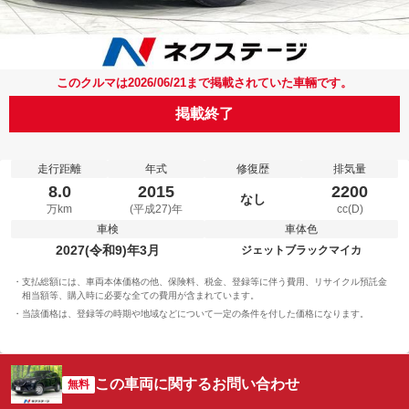
このクルマは2026/06/21まで掲載されていた車輛です。
掲載終了
走行距離
年式
修復歴
排気量
8.0
2015
2200
なし
万km
(平成27)年
cc(D)
車検
車体色
2027(令和9)年3月
ジェットブラックマイカ
支払総額には、車両本体価格の他、保険料、税金、登録等に伴う費用、リサイクル預託金
相当額等、購入時に必要な全ての費用が含まれています。
当該価格は、登録等の時期や地域などについて一定の条件を付した価格になります。
この車両に関するお問い合わせ
無料