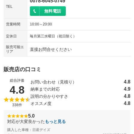
0078-6045-0749
TEL
無料電話
営業時間
10:00～20:00
定休日
毎月第三水曜日（祝日除く）
販売可能エ
直接お問合せください
リア
販売店の口コミ
総合評価
4.8
お問い合わせ（見積り）
（5点満点中）
4.8
4.9
納車までの対応
4.8
説明の分かりやすさ
4.8
オススメ度
338件
5.0
対応が大変良かった
もっと見る
購入した車種：日産デイズ