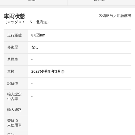
車両状態
装備略号／用語解説
（マツダＣＸ－５ 北海道）
走行距離
8.0万km
修復歴
なし
禁煙車
-
車検
2027(令和9)年3月
?
記録簿
-
輸入認定
-
中古車
輸入経路
-
登録済
-
未使用車
ワン