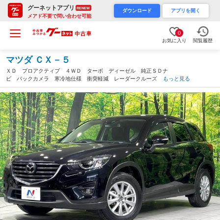
グーネットアプリ
RENEW
ダウンロード
アプリを開く
メアド不要で問い合わせ可能
0
お気に入り
閲覧履歴
マツダ ＣＸ－５
ＸＤ プロアクティブ ４ＷＤ ターボ ディーゼル 純正ＳＤナ
ビ バックカメラ 寒冷地仕様 衝突軽減 レーダークルーズ コ
もっと見る
ーナーセンサー スマートキー ＬＥＤオートライト ＢＳＭ Ｅ
ＴＣ（北海道）