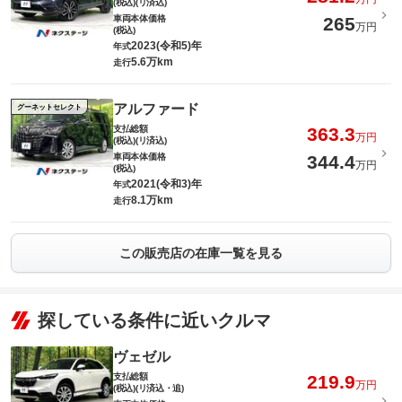
(税込)(リ済込)
車両本体価格
265
万円
(税込)
2023(令和5)年
年式
5.6万km
走行
アルファード
グーネットセレクト
支払総額
363.3
万円
(税込)(リ済込)
車両本体価格
344.4
万円
(税込)
2021(令和3)年
年式
8.1万km
走行
この販売店の在庫一覧を見る
探している条件に近いクルマ
ヴェゼル
支払総額
219.9
万円
(税込)(リ済込・追)