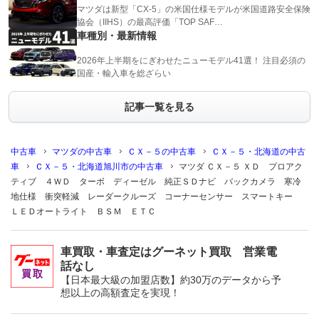
マツダは新型「CX-5」の米国仕様モデルが米国道路安全保険
協会（IIHS）の最高評価「TOP SAF…
車種別・最新情報
2026年上半期をにぎわせたニューモデル41選！ 注目必須の
国産・輸入車を総ざらい
記事一覧を見る
中古車
マツダの中古車
ＣＸ－５の中古車
ＣＸ－５・北海道の中古
車
ＣＸ－５・北海道旭川市の中古車
マツダ ＣＸ－５ ＸＤ プロアク
ティブ ４ＷＤ ターボ ディーゼル 純正ＳＤナビ バックカメラ 寒冷
地仕様 衝突軽減 レーダークルーズ コーナーセンサー スマートキー
ＬＥＤオートライト ＢＳＭ ＥＴＣ
車買取・車査定はグーネット買取 営業電
話なし
【日本最大級の加盟店数】約30万のデータから予
想以上の高額査定を実現！