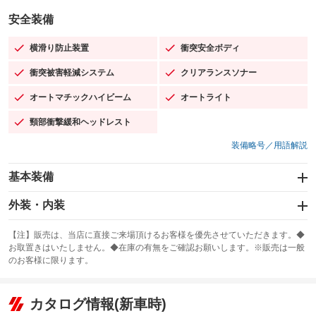
安全装備
横滑り防止装置
衝突安全ボディ
：装備あり
：装備あり
衝突被害軽減システム
クリアランスソナー
：装備あり
：装備あり
オートマチックハイビーム
オートライト
：装備あり
：装備あり
頸部衝撃緩和ヘッドレスト
：装備あり
装備略号／用語解説
基本装備
エアバッグ：運転席/助手席/サイド
外装・内装
：装備あり
スライドドア
カーナビ：SDナビ
：装備なし
：装備あり
【注】販売は、当店に直接ご来場頂けるお客様を優先させていただきます。◆
お取置きはいたしません。◆在庫の有無をご確認お願いします。※販売は一般
サンルーフ
ABS
TV：ワンセグ
：装備なし
：装備あり
：装備あり
のお客様に限ります。
エアコン
Wエアコン
オーディオ：CDまたはCDチェンジャー／ミュージックサーバー
：装備あり
：装備なし
：装備あり
リフトアップ
パワーステアリング
カタログ情報(新車時)
ビジュアル：-／DVD再生
：装備なし
：装備あり
：装備あり