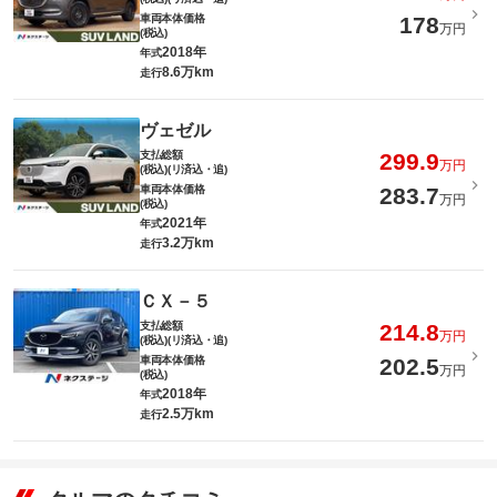
車両本体価格
178
万円
(税込)
2018年
年式
8.6万km
走行
ヴェゼル
支払総額
299.9
万円
(税込)(リ済込・追)
車両本体価格
283.7
万円
(税込)
2021年
年式
3.2万km
走行
ＣＸ－５
支払総額
214.8
万円
(税込)(リ済込・追)
車両本体価格
202.5
万円
(税込)
2018年
年式
2.5万km
走行