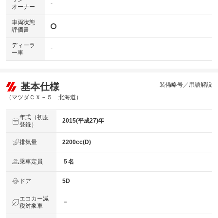
-
オーナー
車両状態
評価書
ディーラ
-
ー車
基本仕様
装備略号／用語解説
（マツダＣＸ－５ 北海道）
年式（初度
2015(平成27)年
登録）
排気量
2200cc(D)
乗車定員
５名
ドア
5D
エコカー減
－
税対象車