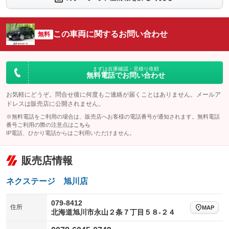
シートエアコン
全周囲カメラ
：装備なし
：装備なし
サイドカメラ
ルーフレール
この車両に関するお問い合わせ
：装備なし
無料
：装備なし
エアサスペンション
ヘッドライトウォッシャー
：装備なし
：装備なし
装備略号／用語解説
まずは在庫確認・見積り依頼
無料電話でお問い合わせ
お気軽にどうぞ。問合せ後に何度もご連絡が届くことはありません。メールア
ドレスは販売店に公開されません。
※無料電話をご利用の場合は、販売店へお客様の電話番号が通知されます。無料電話
番号ご利用の際の注意点は
こちら
IP電話、ひかり電話からはご利用いただけません。
販売店情報
ネクステージ 旭川店
079-8412
住所
MAP
北海道旭川市永山２条７丁目５８‐２４