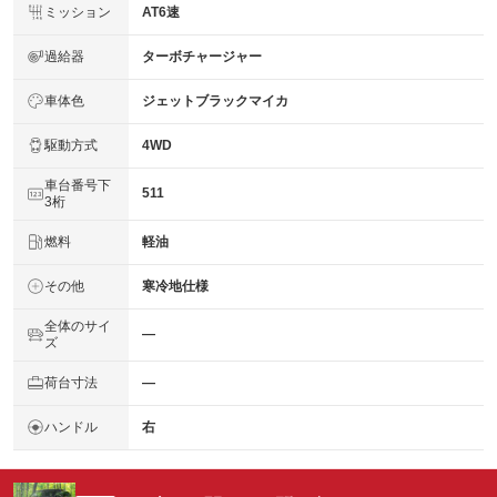
ミッション
AT6速
過給器
ターボチャージャー
車体色
ジェットブラックマイカ
駆動方式
4WD
車台番号下
511
3桁
燃料
軽油
その他
寒冷地仕様
全体のサイ
―
ズ
荷台寸法
―
ハンドル
右