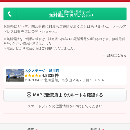
まずは在庫確認・見積り依頼
無料電話でお問い合わせ
お気軽にどうぞ。問合せ後に何度もご連絡が届くことはありません。 メールア
ドレスは販売店に公開されません。
※無料電話をご利用の場合は、販売店へお客様の電話番号が通知されます。無料電話
番号ご利用の際の注意点は
こちら
IP電話、ひかり電話からはご利用いただけません。
詳細はこちら
ネクステージ 旭川店
4.8
338件
【STEP1】
認証画面でグーネットを友だち追加してから「許可する」ボタンを押
〒079-8412 北海道旭川市永山２条７丁目５８‐２４
します
MAPで販売店までのルートを確認する
【STEP2】
トーク画面で
ボタンをタップして問い合わせを
完了してください。
スマートフォンの位置情報をONにしてください
こちら
装備
販売店