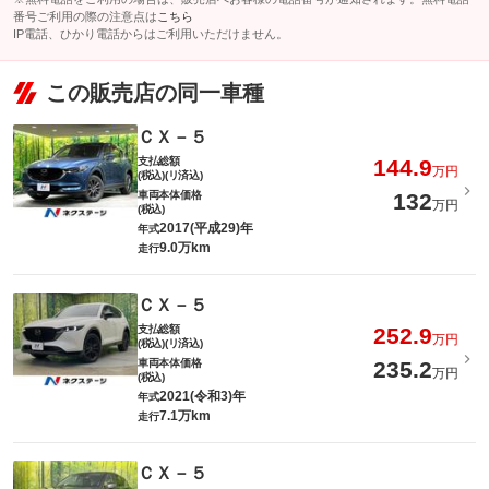
番号ご利用の際の注意点は
こちら
IP電話、ひかり電話からはご利用いただけません。
この販売店の同一車種
ＣＸ－５
支払総額
144.9
万円
(税込)(リ済込)
車両本体価格
132
万円
(税込)
2017(平成29)年
年式
9.0万km
走行
ＣＸ－５
支払総額
252.9
万円
(税込)(リ済込)
車両本体価格
235.2
万円
(税込)
2021(令和3)年
年式
7.1万km
走行
ＣＸ－５