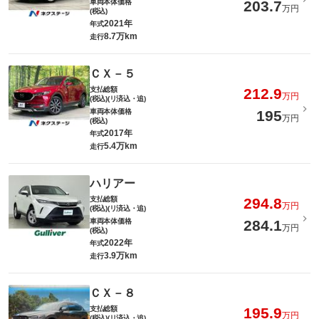
車両本体価格
203.7
万円
(税込)
2021年
年式
8.7万km
走行
ＣＸ－５
支払総額
212.9
万円
(税込)(リ済込・追)
車両本体価格
195
万円
(税込)
2017年
年式
5.4万km
走行
ハリアー
支払総額
294.8
万円
(税込)(リ済込・追)
車両本体価格
284.1
万円
(税込)
2022年
年式
3.9万km
走行
ＣＸ－８
支払総額
195.9
万円
(税込)(リ済込・追)