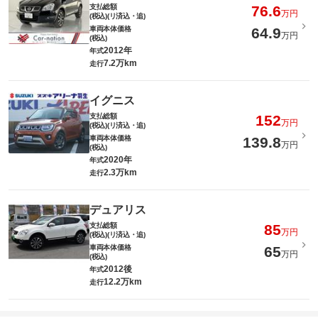
支払総額
76.6
万円
(税込)(リ済込・追)
車両本体価格
64.9
万円
(税込)
2012年
年式
7.2万km
走行
イグニス
支払総額
152
万円
(税込)(リ済込・追)
車両本体価格
139.8
万円
(税込)
2020年
年式
2.3万km
走行
デュアリス
支払総額
85
万円
(税込)(リ済込・追)
車両本体価格
65
万円
(税込)
2012後
年式
12.2万km
走行