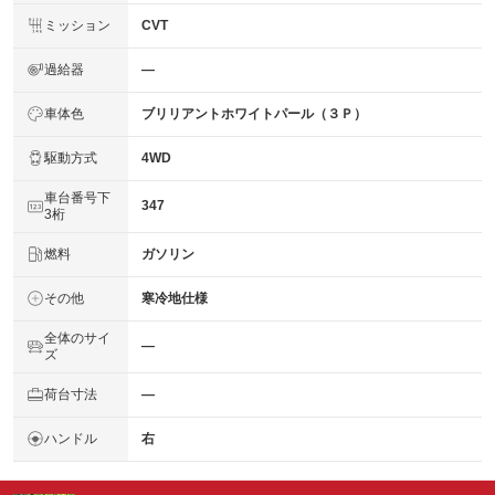
ミッション
CVT
過給器
―
車体色
ブリリアントホワイトパール（３Ｐ）
駆動方式
4WD
車台番号下
347
3桁
燃料
ガソリン
その他
寒冷地仕様
全体のサイ
―
ズ
荷台寸法
―
ハンドル
右