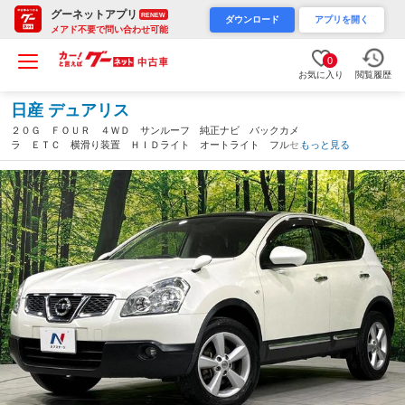
グーネットアプリ
RENEW
ダウンロード
アプリを開く
メアド不要で問い合わせ可能
0
お気に入り
閲覧履歴
日産 デュアリス
２０Ｇ ＦＯＵＲ ４ＷＤ サンルーフ 純正ナビ バックカメ
ラ ＥＴＣ 横滑り装置 ＨＩＤライト オートライト フルセ
もっと見る
グ Ｂｌｕｅｔｏｏｔｈ オートエアコン スマートキー 純正１
７インチＡＷ スペアタイヤ（北海道）