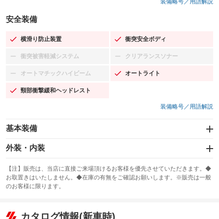
装備略号／用語解説
安全装備
横滑り防止装置
衝突安全ボディ
：装備あり
：装備あり
衝突被害軽減システム
クリアランスソナー
：装備なし
：装備なし
オートマチックハイビーム
オートライト
：装備なし
：装備あり
頸部衝撃緩和ヘッドレスト
：装備あり
装備略号／用語解説
基本装備
エアバッグ：運転席/助手席/サイド
外装・内装
：装備あり
スライドドア
カーナビ：SDナビ
：装備なし
：装備あり
【注】販売は、当店に直接ご来場頂けるお客様を優先させていただきます。◆
お取置きはいたしません。◆在庫の有無をご確認お願いします。※販売は一般
サンルーフ
ABS
TV：フルセグ
：装備あり
：装備あり
：装備あり
のお客様に限ります。
エアコン
Wエアコン
オーディオ：CDまたはCDチェンジャー
：装備あり
：装備なし
：装備あり
リフトアップ
パワーステアリング
カタログ情報(新車時)
ビジュアル
：装備なし
：装備あり