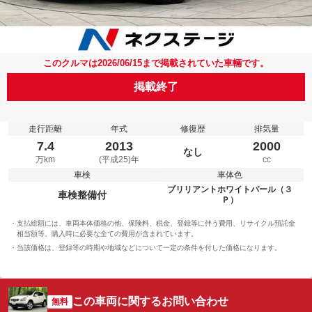
このクルマは2026/06/15まで掲載されていた車輛です。
掲載終了
走行距離
年式
修復歴
排気量
7.4
2013
2000
なし
万km
(平成25)年
cc
車検
車体色
ブリリアントホワイトパール（３
車検整備付
Ｐ）
支払総額には、車両本体価格の他、保険料、税金、登録等に伴う費用、リサイクル預託金
相当額等、購入時に必要な全ての費用が含まれています。
当該価格は、登録等の時期や地域などについて一定の条件を付した価格になります。
この車両に関するお問い合わせ
無料