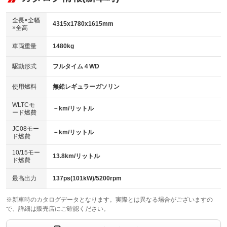
：装備なし
ダウンヒルアシストコントロール
アルミホイール：17インチ
：装備なし
：装備あり
全長×全幅
4315x1780x1615mm
×全高
パワーウィンドウ
盗難防止システム
革シート
ハーフレザーシート
：装備あり
：装備あり
：装備なし
：装備なし
車両重量
1480kg
アイドリングストップ
ドライブレコーダー
キーレス
LEDヘッドランプ
：装備なし
：装備なし
：装備あり
：装備なし
USB入力端子
Bluetooth接続
駆動形式
フルタイム４WD
HID(キセノンライト)
ポータブルナビ
：装備なし
：装備あり
：装備あり
：装備なし
100V電源
クリーンディーゼル
バックカメラ
ETC
使用燃料
無鉛レギュラーガソリン
：装備なし
：装備なし
：装備あり
：装備なし
センターデフロック
エアロ
スマートキー
：装備なし
WLTCモ
：装備なし
：装備あり
－km/リットル
ード燃費
レンタカーアップ
展示・試乗車
ローダウン
ランフラットタイヤ
：装備なし
：装備なし
：装備なし
：装備なし
JC08モー
－km/リットル
ド燃費
電動格納ミラー
パワーシート
3列シート
：装備なし
：装備なし
：装備なし
10/15モー
装備略号／用語解説
13.8km/リットル
ベンチシート
フルフラットシート
ド燃費
：装備なし
：装備なし
チップアップシート
オットマン
：装備なし
：装備なし
最高出力
137ps(101kW)/5200rpm
電動格納サードシート
シートヒーター
：装備なし
：装備なし
※新車時のカタログデータとなります。実際とは異なる場合がございますの
で、詳細は販売店にご確認ください。
ウォークスルー
後席モニター
：装備なし
：装備なし