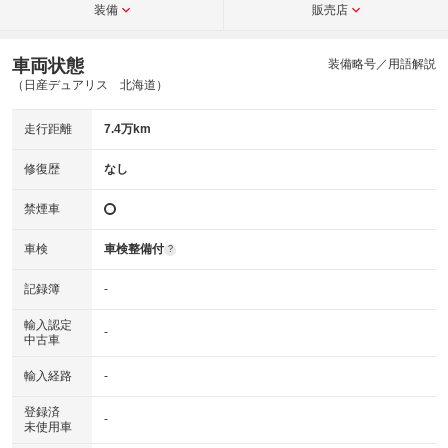
装備
販売店
車両状態
装備略号／用語解説
（日産デュアリス 北海道）
走行距離
7.4万km
修復歴
なし
禁煙車
車検
車検整備付
?
記録簿
-
輸入認定
-
中古車
輸入経路
-
登録済
-
未使用車