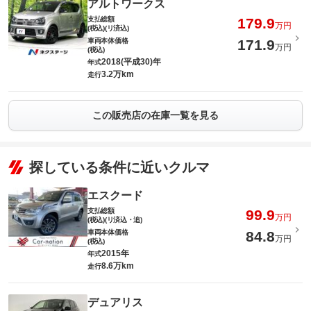
アルトワークス
支払総額
179.9
万円
(税込)(リ済込)
車両本体価格
171.9
万円
(税込)
2018(平成30)年
年式
3.2万km
走行
この販売店の在庫一覧を見る
探している条件に近いクルマ
エスクード
支払総額
99.9
万円
(税込)(リ済込・追)
車両本体価格
84.8
万円
(税込)
2015年
年式
8.6万km
走行
デュアリス