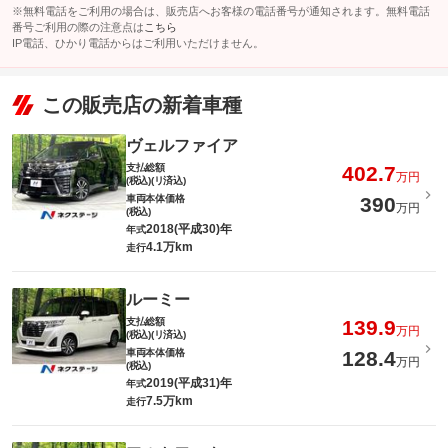
※無料電話をご利用の場合は、販売店へお客様の電話番号が通知されます。無料電話
番号ご利用の際の注意点は
こちら
IP電話、ひかり電話からはご利用いただけません。
この販売店の新着車種
ヴェルファイア
支払総額
402.7
万円
(税込)(リ済込)
車両本体価格
390
万円
(税込)
2018(平成30)年
年式
4.1万km
走行
ルーミー
支払総額
139.9
万円
(税込)(リ済込)
車両本体価格
128.4
万円
(税込)
2019(平成31)年
年式
7.5万km
走行