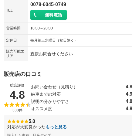
0078-6045-0749
TEL
無料電話
営業時間
10:00～20:00
定休日
毎月第三水曜日（祝日除く）
販売可能エ
直接お問合せください
リア
販売店の口コミ
総合評価
4.8
お問い合わせ（見積り）
（5点満点中）
4.8
4.9
納車までの対応
4.8
説明の分かりやすさ
4.8
オススメ度
338件
5.0
対応が大変良かった
もっと見る
購入した車種：日産デイズ