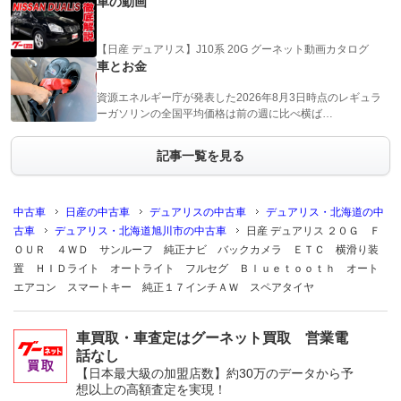
車の動画
【日産 デュアリス】J10系 20G グーネット動画カタログ
車とお金
資源エネルギー庁が発表した2026年8月3日時点のレギュラ
ーガソリンの全国平均価格は前の週に比べ横ば…
記事一覧を見る
中古車
日産の中古車
デュアリスの中古車
デュアリス・北海道の中
古車
デュアリス・北海道旭川市の中古車
日産 デュアリス ２０Ｇ Ｆ
ＯＵＲ ４ＷＤ サンルーフ 純正ナビ バックカメラ ＥＴＣ 横滑り装
置 ＨＩＤライト オートライト フルセグ Ｂｌｕｅｔｏｏｔｈ オート
エアコン スマートキー 純正１７インチＡＷ スペアタイヤ
車買取・車査定はグーネット買取 営業電
話なし
【日本最大級の加盟店数】約30万のデータから予
想以上の高額査定を実現！