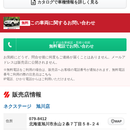
電動リアゲート
フロントカメラ
カタログで車種情報を詳しく見る
：装備なし
：装備なし
シートエアコン
全周囲カメラ
：装備なし
：装備なし
サイドカメラ
ルーフレール
この車両に関するお問い合わせ
：装備なし
無料
：装備なし
エアサスペンション
ヘッドライトウォッシャー
：装備なし
：装備なし
装備略号／用語解説
まずは在庫確認・見積り依頼
無料電話でお問い合わせ
お気軽にどうぞ。問合せ後に何度もご連絡が届くことはありません。メールア
ドレスは販売店に公開されません。
※無料電話をご利用の場合は、販売店へお客様の電話番号が通知されます。無料電話
番号ご利用の際の注意点は
こちら
IP電話、ひかり電話からはご利用いただけません。
販売店情報
ネクステージ 旭川店
079-8412
住所
MAP
北海道旭川市永山２条７丁目５８‐２４