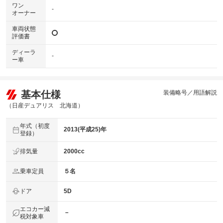
ワン
-
オーナー
車両状態
評価書
ディーラ
-
ー車
基本仕様
装備略号／用語解説
（日産デュアリス 北海道）
年式（初度
2013(平成25)年
登録）
排気量
2000cc
乗車定員
５名
ドア
5D
エコカー減
－
税対象車