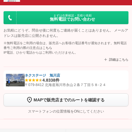
まずは在庫確認・見積り依頼
無料電話でお問い合わせ
お気軽にどうぞ。問合せ後に何度もご連絡が届くことはありません。 メールア
ドレスは販売店に公開されません。
※無料電話をご利用の場合は、販売店へお客様の電話番号が通知されます。無料電話
番号ご利用の際の注意点は
こちら
IP電話、ひかり電話からはご利用いただけません。
詳細はこちら
ネクステージ 旭川店
4.8
338件
【STEP1】
認証画面でグーネットを友だち追加してから「許可する」ボタンを押
〒079-8412 北海道旭川市永山２条７丁目５８‐２４
します
MAPで販売店までのルートを確認する
【STEP2】
トーク画面で
ボタンをタップして問い合わせを
完了してください。
スマートフォンの位置情報をONにしてください
こちら