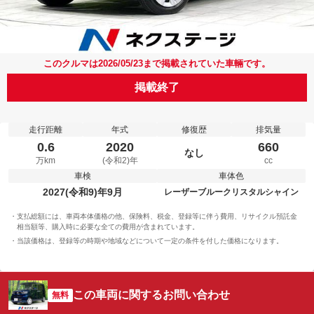
このクルマは2026/05/23まで掲載されていた車輛です。
掲載終了
走行距離
年式
修復歴
排気量
0.6
2020
660
なし
万km
(令和2)年
cc
車検
車体色
2027(令和9)年9月
レーザーブルークリスタルシャイン
支払総額には、車両本体価格の他、保険料、税金、登録等に伴う費用、リサイクル預託金
相当額等、購入時に必要な全ての費用が含まれています。
当該価格は、登録等の時期や地域などについて一定の条件を付した価格になります。
この車両に関するお問い合わせ
無料