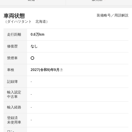
車両状態
装備略号／用語解説
（ダイハツタント 北海道）
走行距離
0.6万km
修復歴
なし
禁煙車
車検
2027(令和9)年9月
?
記録簿
-
輸入認定
-
中古車
輸入経路
-
登録済
-
未使用車
ワン