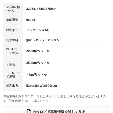
ダウンヒルアシストコントロール
：装備なし
アルミホイール
全長×全幅
：装備なし
3395x1475x1775mm
×全高
パワーウィンドウ
盗難防止システム
：装備あり
：装備あり
革シート
ハーフレザーシート
：装備なし
：装備なし
車両重量
950kg
アイドリングストップ
ドライブレコーダー
：装備あり
：装備あり
キーレス
LEDヘッドランプ
：装備あり
：装備あり
USB入力端子
Bluetooth接続
駆動形式
フルタイム４WD
：装備あり
：装備あり
HID(キセノンライト)
ポータブルナビ
：装備なし
：装備なし
100V電源
クリーンディーゼル
使用燃料
無鉛レギュラーガソリン
：装備なし
：装備なし
バックカメラ
ETC
：装備あり
：装備あり
センターデフロック
：装備なし
WLTCモ
エアロ
スマートキー
20.2km/リットル
：装備なし
：装備あり
ード燃費
レンタカーアップ
展示・試乗車
：装備なし
：装備なし
ローダウン
ランフラットタイヤ
：装備なし
：装備なし
JC08モー
25.4km/リットル
ド燃費
電動格納ミラー
：装備あり
パワーシート
3列シート
：装備なし
：装備なし
10/15モー
装備略号／用語解説
－km/リットル
ド燃費
ベンチシート
フルフラットシート
：装備あり
：装備なし
チップアップシート
オットマン
最高出力
52ps(38kW)/6900rpm
：装備なし
：装備なし
電動格納サードシート
シートヒーター
：装備なし
：装備あり
※新車時のカタログデータとなります。実際とは異なる場合がございますの
で、詳細は販売店にご確認ください。
ウォークスルー
後席モニター
：装備なし
：装備なし
カタログで車種情報を詳しく見る
電動リアゲート
フロントカメラ