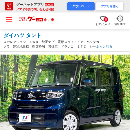
グーネットアプリ
RENEW
ダウンロード
アプリを開く
メアド不要で問い合わせ可能
0
お気に入り
閲覧履歴
ダイハツ タント
Ｘセレクション ４ＷＤ 純正ナビ 電動スライドドア バックカ
メラ 寒冷地仕様 衝突軽減 禁煙車 ドラレコ ＥＴＣ シート
もっと見る
ヒーター コーナーセンサー スマートキー ＬＥＤヘッド オー
トハイビーム アイドリングストップ（北海道）