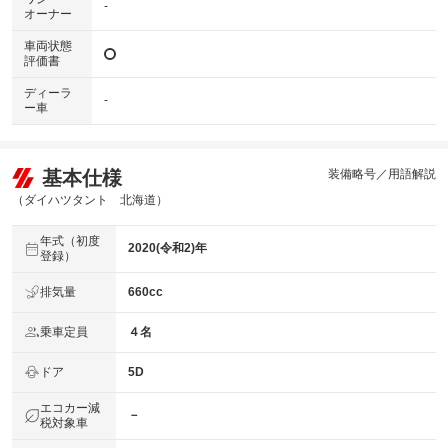
-
オーナー
車両状態
評価書
ディーラ
-
ー車
基本仕様
装備略号／用語解説
（ダイハツタント 北海道）
年式（初度
2020(令和2)年
登録）
排気量
660cc
乗車定員
４名
ドア
5D
エコカー減
－
税対象車