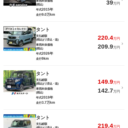
車両本体価格
39
万円
(税込)
2015年
年式
9.0万km
走行
タント
グーネットセレクト
支払総額
220.4
万円
(税込)(リ済込・追)
車両本体価格
209.9
万円
(税込)
2026年
年式
9km
走行
タント
支払総額
149.9
万円
(税込)(リ済込・追)
車両本体価格
142.7
万円
(税込)
2019年
年式
3.7万km
走行
タント
支払総額
219.4
万円
(税込)(リ済込・追)