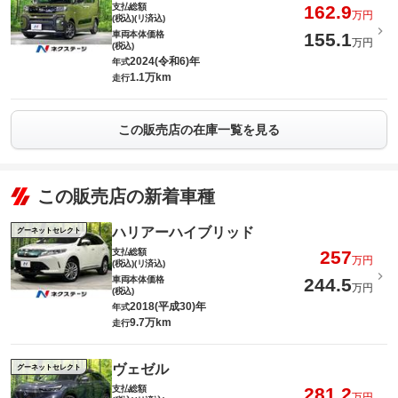
支払総額
162.9
万円
(税込)(リ済込)
車両本体価格
155.1
万円
(税込)
2024(令和6)年
年式
1.1万km
走行
この販売店の在庫一覧を見る
この販売店の新着車種
ハリアーハイブリッド
グーネットセレクト
支払総額
257
万円
(税込)(リ済込)
車両本体価格
244.5
万円
(税込)
2018(平成30)年
年式
9.7万km
走行
ヴェゼル
グーネットセレクト
支払総額
281.2
万円