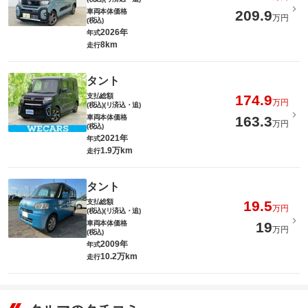
車両本体価格
209.9
万円
(税込)
2026年
年式
8km
走行
タント
支払総額
174.9
万円
(税込)(リ済込・追)
車両本体価格
163.3
万円
(税込)
2021年
年式
1.9万km
走行
タント
支払総額
19.5
万円
(税込)(リ済込・追)
車両本体価格
19
万円
(税込)
2009年
年式
10.2万km
走行