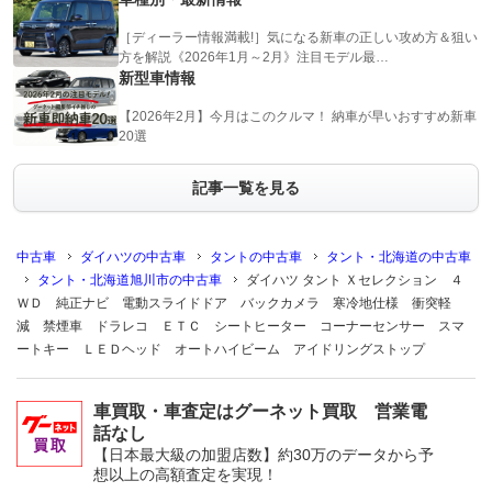
［ディーラー情報満載!］気になる新車の正しい攻め方＆狙い
方を解説《2026年1月～2月》注目モデル最…
新型車情報
【2026年2月】今月はこのクルマ！ 納車が早いおすすめ新車
20選
記事一覧を見る
中古車
ダイハツの中古車
タントの中古車
タント・北海道の中古車
タント・北海道旭川市の中古車
ダイハツ タント Ｘセレクション ４
ＷＤ 純正ナビ 電動スライドドア バックカメラ 寒冷地仕様 衝突軽
減 禁煙車 ドラレコ ＥＴＣ シートヒーター コーナーセンサー スマ
ートキー ＬＥＤヘッド オートハイビーム アイドリングストップ
車買取・車査定はグーネット買取 営業電
話なし
【日本最大級の加盟店数】約30万のデータから予
想以上の高額査定を実現！