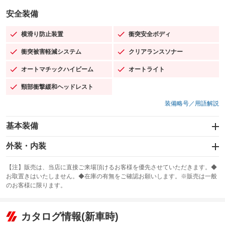
安全装備
横滑り防止装置
衝突安全ボディ
：装備あり
：装備あり
衝突被害軽減システム
クリアランスソナー
：装備あり
：装備あり
オートマチックハイビーム
オートライト
：装備あり
：装備あり
頸部衝撃緩和ヘッドレスト
：装備あり
装備略号／用語解説
基本装備
エアバッグ：運転席/助手席/サイド
外装・内装
：装備あり
スライドドア：両側スライド・片側電動
カーナビ：SDナビ
：装備あり
：装備あり
【注】販売は、当店に直接ご来場頂けるお客様を優先させていただきます。◆
お取置きはいたしません。◆在庫の有無をご確認お願いします。※販売は一般
サンルーフ
ABS
TV：フルセグ
：装備なし
：装備あり
：装備あり
のお客様に限ります。
エアコン
Wエアコン
オーディオ：CDまたはCDチェンジャー／ミュージックプレイヤー接続
：装備あり
：装備なし
：装備あり
可／ミュージックサーバー
リフトアップ
パワーステアリング
カタログ情報(新車時)
：装備なし
：装備あり
ビジュアル：-／DVD再生
：装備あり