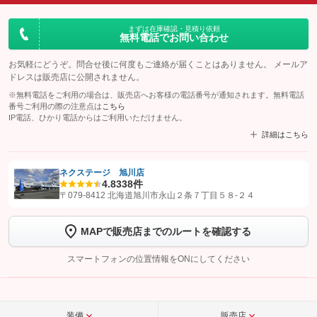
まずは在庫確認・見積り依頼
無料電話でお問い合わせ
お気軽にどうぞ。問合せ後に何度もご連絡が届くことはありません。 メールア
ドレスは販売店に公開されません。
※無料電話をご利用の場合は、販売店へお客様の電話番号が通知されます。無料電話
番号ご利用の際の注意点は
こちら
IP電話、ひかり電話からはご利用いただけません。
詳細はこちら
ネクステージ 旭川店
4.8
338件
【STEP1】
認証画面でグーネットを友だち追加してから「許可する」ボタンを押
〒079-8412 北海道旭川市永山２条７丁目５８‐２４
します
MAPで販売店までのルートを確認する
【STEP2】
トーク画面で
ボタンをタップして問い合わせを
完了してください。
スマートフォンの位置情報をONにしてください
こちら
装備
販売店