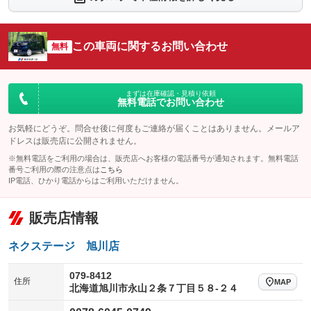
：装備なし
：装備なし
シートエアコン
全周囲カメラ
：装備なし
：装備なし
この車両に関するお問い合わせ
サイドカメラ
無料
ルーフレール
：装備なし
：装備なし
エアサスペンション
ヘッドライトウォッシャー
：装備なし
：装備なし
装備略号／用語解説
まずは在庫確認・見積り依頼
無料電話でお問い合わせ
お気軽にどうぞ。問合せ後に何度もご連絡が届くことはありません。メールア
ドレスは販売店に公開されません。
※無料電話をご利用の場合は、販売店へお客様の電話番号が通知されます。無料電話
番号ご利用の際の注意点は
こちら
IP電話、ひかり電話からはご利用いただけません。
販売店情報
ネクステージ 旭川店
079-8412
住所
MAP
北海道旭川市永山２条７丁目５８‐２４