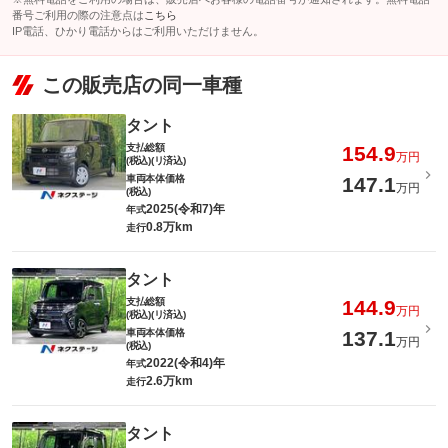
番号ご利用の際の注意点は
こちら
IP電話、ひかり電話からはご利用いただけません。
この販売店の同一車種
タント
支払総額
154.9
万円
(税込)(リ済込)
車両本体価格
147.1
万円
(税込)
2025(令和7)年
年式
0.8万km
走行
タント
支払総額
144.9
万円
(税込)(リ済込)
車両本体価格
137.1
万円
(税込)
2022(令和4)年
年式
2.6万km
走行
タント