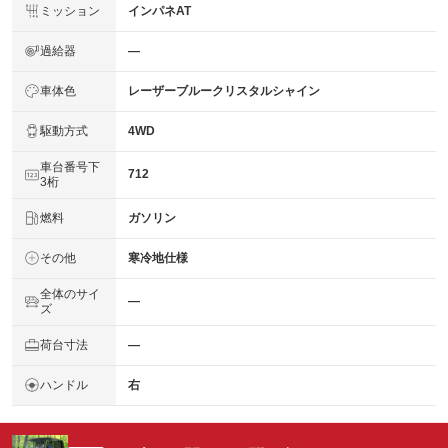
ミッション
インパネAT
過給器
―
車体色
レーザーブルークリスタルシャイン
駆動方式
4WD
車台番号下
712
3桁
燃料
ガソリン
その他
寒冷地仕様
全体のサイ
―
ズ
荷台寸法
―
ハンドル
右