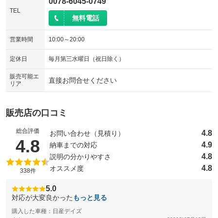
0078-6045-0749
TEL
無料電話
営業時間
10:00～20:00
定休日
毎月第三水曜日（祝日除く）
販売可能エ
直接お問合せください
リア
販売店の口コミ
総合評価
4.8
お問い合わせ（見積り）
（5点満点中）
4.8
4.9
納車までの対応
4.8
説明の分かりやすさ
4.8
オススメ度
338件
5.0
対応が大変良かった
もっと見る
購入した車種：日産デイズ