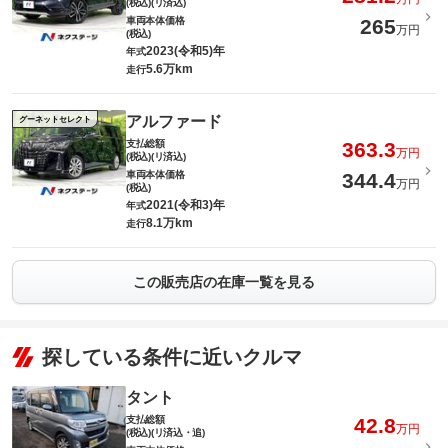
(税込)(リ済込)
車両本体価格
265
万円
(税込)
2023(令和5)年
年式
5.6万km
走行
アルファード
グーネットセレクト
支払総額
363.3
万円
(税込)(リ済込)
車両本体価格
344.4
万円
(税込)
2021(令和3)年
年式
8.1万km
走行
この販売店の在庫一覧を見る
探している条件に近いクルマ
タント
支払総額
42.8
万円
(税込)(リ済込・追)