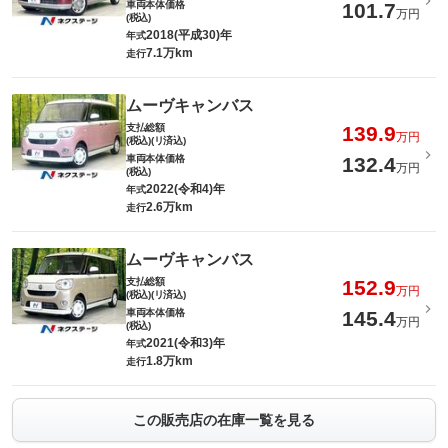
車両本体価格
101.7
万円
(税込)
2018(平成30)年
年式
7.1万km
走行
ムーヴキャンバス
支払総額
139.9
万円
(税込)(リ済込)
車両本体価格
132.4
万円
(税込)
2022(令和4)年
年式
2.6万km
走行
ムーヴキャンバス
支払総額
152.9
万円
(税込)(リ済込)
車両本体価格
145.4
万円
(税込)
2021(令和3)年
年式
1.8万km
走行
この販売店の在庫一覧を見る