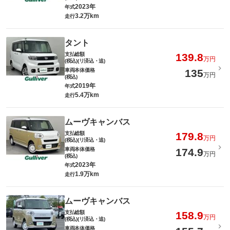
2023年
年式
3.2万km
走行
タント
支払総額
139.8
万円
(税込)(リ済込・追)
車両本体価格
135
万円
(税込)
2019年
年式
5.4万km
走行
ムーヴキャンバス
支払総額
179.8
万円
(税込)(リ済込・追)
車両本体価格
174.9
万円
(税込)
2023年
年式
1.9万km
走行
ムーヴキャンバス
支払総額
158.9
万円
(税込)(リ済込・追)
車両本体価格