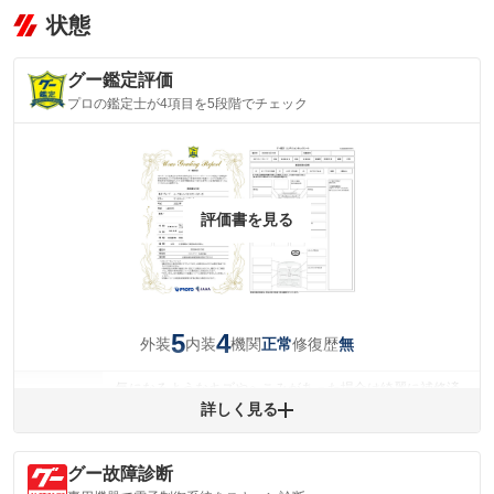
状態
グー鑑定評価
プロの鑑定士が4項目を5段階でチェック
評価書を見る
5
4
外装
内装
機関
修復歴
正常
無
気になるようなキズやへこみがあった場合は綺麗に補修済
みですが、 小さなキズやヘコミが残っている場合もありま
詳しく見る
外装
す。
(車両外装)
キズ・へこみについて問い合わせる
グー故障診断
内装
気になる汚れ等が、部分的にあります。