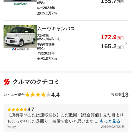
155.7
万円
(税込)
2023年
年式
5.1万km
走行
ムーヴキャンバス
支払総額
172.9
万円
(税込)(リ済込・追)
車両本体価格
165.2
万円
(税込)
2023年
年式
1.8万km
走行
クルマのクチコミ
4.4
13
レビュー総合
投稿数
4.7
【所有期間または運転回数】まだ数回 【総合評価】見た目より
もしっかりした足回り、装備で良いと思います ...
もっと見る
Yoccy
2019年02月21日