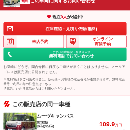
この車両に関するお問い合わせ
無料
現在
0
人
が検討中
在庫確認・見積り依頼(無料)
オンライン
来店予約
商談予約
まずは在庫確認・見積り依頼
無料電話でお問い合わせ
お気軽にどうぞ。問合せ後に何度もご連絡が届くことはありません。メールア
ドレスは販売店に公開されません。
※無料電話をご利用の場合は、販売店へお客様の電話番号が通知されます。無料電話
番号ご利用の際の注意点は
こちら
IP電話、ひかり電話からはご利用いただけません。
この販売店の同一車種
ムーヴキャンバス
支払総額
109.9
万円
(税込)(リ済込)