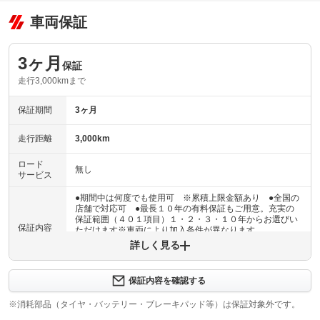
車両保証
3ヶ月
保証
走行3,000kmまで
保証期間
3ヶ月
走行距離
3,000km
ロード
無し
サービス
●期間中は何度でも使用可 ※累積上限金額あり ●全国の
店舗で対応可 ●最長１０年の有料保証もご用意。充実の
保証範囲（４０１項目）１・２・３・１０年からお選びい
保証内容
ただけます※車両により加入条件が異なります
詳しく見る
保証内容について問い合わせる
３ヶ月・３０００ｋｍ以内ならエンジン、トランスミッシ
保証内容を確認する
保証項目
ョン、ハイブリッド、ステアリング、ブレーキの各機構に
おける主要項目を無償修理（または交換）いたします。
※消耗部品（タイヤ・バッテリー・ブレーキパッド等）は保証対象外です。