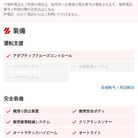
※無料電話をご利用の場合は、販売店へお客様の電話番号が通知されます。無料電話
番号ご利用の際の注意点は
こちら
IP電話、ひかり電話からはご利用いただけません。
装備
運転支援
アダプティブクルーズコントロール
：装備あり
レーンアシスト
自動駐車システム
：装備なし
：装備なし
パークアシスト
：装備なし
装備略号／用語解説
安全装備
横滑り防止装置
衝突安全ボディ
：装備あり
：装備あり
衝突被害軽減システム
クリアランスソナー
：装備あり
：装備あり
オートマチックハイビーム
オートライト
：装備あり
：装備あり