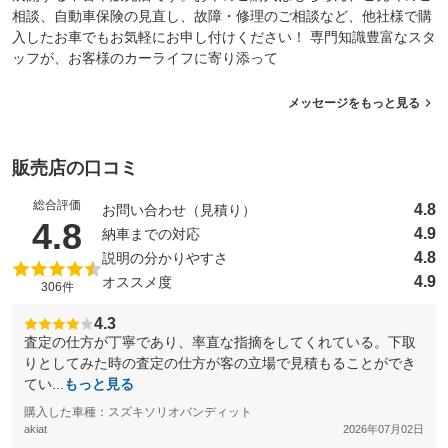
相談、自動車保険の見直し、故障・修理のご相談など、他社様で購
入したお車でもお気軽にお申し付けください！ 専門知識豊富なスタ
ッフが、お客様のカーライフに寄り添って
メッセージをもっと見る
販売店の口コミ
総合評価
4.8
お問い合わせ（見積り）
（5点満点中）
4.8
4.9
納車までの対応
4.8
説明の分かりやすさ
4.9
オススメ度
306件
4.3
査定の仕方が丁寧であり、率直な指摘をしてくれている。下取
りとしてみた時の査定の仕方が客の立場で見積もることができ
てい...
もっと見る
購入した車種：スズキソリオバンディット
akiat
2026年07月02日