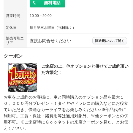
無料電話
営業時間
10:00～20:00
定休日
毎月第三水曜日（祝日除く）
販売可能エ
直接お問合せください
陸送費について聞く
リア
クーポン
ご来店の上、他オプションと併せてご成約頂い
た方限定！
お車をご成約のお客様に、車と同時購入のオプション品を最大１
０，０００円分プレゼント！タイヤやドラレコの購入などにお役立
ていただき、快適なカーライフをお楽しみください♪※部品代金に
利用可。工賃・保証・諸費用等は適用対象外。※他クーポンとの併
用不可。※ご来店時にＧｏｏネットの来店クーポンを見た、とお伝
えください。