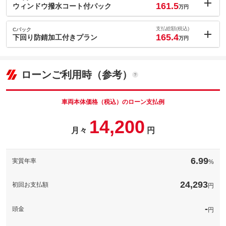
161.5
(税込)
ウィンドウ撥水コート付パック
万円
車両本体価
151.8
万円
内：オプシ
格
1.6
ョン価格
支払総額(税込)
Cパック
万円
165.4
(税込)
下回り防錆加工付きプラン
万円
車両本体価
151.8
万円
内：オプシ
格
パック内容
5.5
ョン価格
万円
(税込)
ローンご利用時（参考）
車両本体価
151.8
万円
格
パック内容
備考
－
車両本体価格（税込）のローン支払例
パック内容
14,200
このパックの見積もり依頼（無料）
備考
－
月々
円
このパックの見積もり依頼（無料）
備考
－
6.99
実質年率
%
このパックの見積もり依頼（無料）
24,293
初回お支払額
円
-
頭金
円