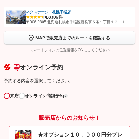
ネクステージ 札幌手稲店
4.8
306件
【STEP1】
認証画面でグーネットを友だち追加してから「許可する」ボタンを押
〒006-0805 北海道札幌市手稲区新発寒５条１丁目１２－１
します
MAPで販売店までのルートを確認する
【STEP2】
トーク画面で
ボタンをタップして問い合わせを
完了してください。
スマートフォンの位置情報をONにしてください
こちら
オンライン予約
予約する内容を選択してください。
来店
オンライン商談予約
?
販売店からのお知らせ！
★オプション１０，０００円分プレ