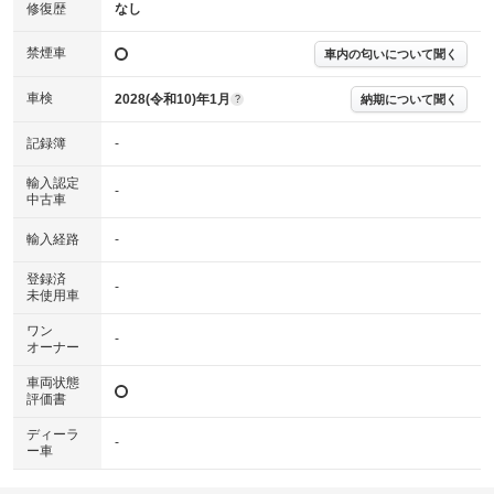
※実際にお渡しする故障診断書につきましては、形式および表示項目が異
修復歴
なし
なる場合がございます。
※グー故障診断書はあくまでも実施時点での診断結果となります。将来に
禁煙車
車内の匂いについて聞く
わたり車両状態を担保するものではありませんので、車両情報等の詳細は
各販売店へお問い合わせ下さい。
車検
2028(令和10)年1月
納期について聞く
?
記録簿
-
輸入認定
-
中古車
輸入経路
-
登録済
-
未使用車
ワン
-
オーナー
車両状態
評価書
ディーラ
-
ー車