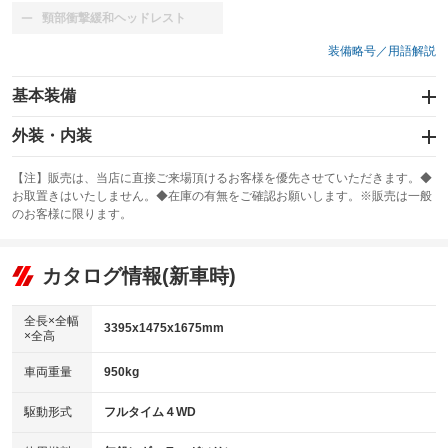
頸部衝撃緩和ヘッドレスト
：装備なし
装備略号／用語解説
基本装備
エアバッグ：運転席/助手席/サイド
外装・内装
：装備あり
スライドドア：両面電動
カーナビ
：装備あり
：装備なし
【注】販売は、当店に直接ご来場頂けるお客様を優先させていただきます。◆
お取置きはいたしません。◆在庫の有無をご確認お願いします。※販売は一般
サンルーフ
ABS
TV：ワンセグ
：装備なし
：装備あり
：装備あり
のお客様に限ります。
エアコン
Wエアコン
オーディオ
：装備あり
：装備なし
：装備なし
リフトアップ
パワーステアリング
カタログ情報(新車時)
ビジュアル
：装備なし
：装備あり
：装備なし
ダウンヒルアシストコントロール
アルミホイール
：装備なし
：装備なし
全長×全幅
3395x1475x1675mm
×全高
パワーウィンドウ
盗難防止システム
革シート
ハーフレザーシート
：装備あり
：装備あり
：装備なし
：装備なし
車両重量
950kg
アイドリングストップ
ドライブレコーダー
キーレス
LEDヘッドランプ
：装備あり
：装備あり
：装備あり
：装備あり
USB入力端子
Bluetooth接続
駆動形式
フルタイム４WD
HID(キセノンライト)
ポータブルナビ
：装備あり
：装備あり
：装備なし
：装備なし
100V電源
クリーンディーゼル