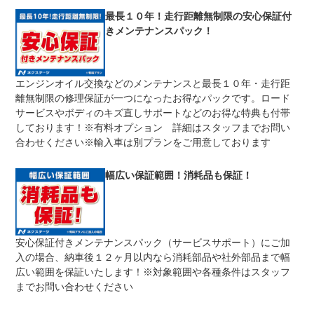
修理回数
無制限
最長１０年！走行距離無制限の安心保証付
きメンテナンスパック！
限度額無制限
期間中は何度でも修理可能！修理金額は車両本体価格の１
上限金額
００％までしっかり保証します。車両本体価格５０万円以
下の場合は５０万円まで保証します。
エンジンオイル交換などのメンテナンスと最長１０年・走行距
無し
離無制限の修理保証が一つになったお得なパックです。ロード
免責金
保証修理の対象となる場合は、お客様の費用負担は一切ご
ざいません。
サービスやボディのキズ直しサポートなどのお得な特典も付帯
しております！※有料オプション 詳細はスタッフまでお問い
全国のネクステージで受付可能！ご遠方でネクステージに
保証修理
持ち込めないお客様も保証修理はお受け頂けます。詳細
合わせください※輸入車は別プランをご用意しております
受付先
は、スタッフまでお気軽にお尋ねください。
整備付 法定12ヶ月または法定24ヶ月点検整備付
幅広い保証範囲！消耗品も保証！
法定整備
※車検なし・車検整備付の場合は法定24ヶ月点検整備付
※商用車は6ヶ月または12ヶ月点検整備付
１．契約後～納車までに法定点検を実施致します。 ２．
法定整備
支払総額に整備代金を含んでおります。 ３．点検記録簿
について
が発行されます。
安心保証付きメンテナンスパック（サービスサポート）にご加
入の場合、納車後１２ヶ月以内なら消耗部品や社外部品まで幅
広い範囲を保証いたします！※対象範囲や各種条件はスタッフ
までお問い合わせください