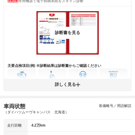
専用機器で電子制御系統をスキャン診断
(内装状態)
主要機関に不具合はありません。
機関
詳細は鑑定書をご確認ください。
修復歴
診断書を見る
※グー鑑定は保証サービスではございません。購入時は必ず現車をご確認
下さい。
※実際にお渡しするコンディションチェックシートにつきましては、形式
および表示項目が異なる場合がございます。
※グー鑑定の評価はあくまでも記載している鑑定日の鑑定結果となりま
す。車両情報等の詳細は各販売店へお問い合わせ下さい。
主要点検項目(例) ※診断結果は診断書からご確認ください
エンジン
トランス
パワー
HV/PHV/EV
詳しく見る
ミッション
ステアリング
車両状態
ABS
エアーバッグ
先進安全装備
その他
装備略号／用語解説
（ダイハツムーヴキャンバス 北海道）
※異常がある場合は主要点検項目が赤色になり、異常と表記されます。
※車に装備されていない項目は「-」と表記されます
走行距離
4.2万km
※グー故障診断は保証サービスではございません。購入時は必ず現車をご
確認下さい。