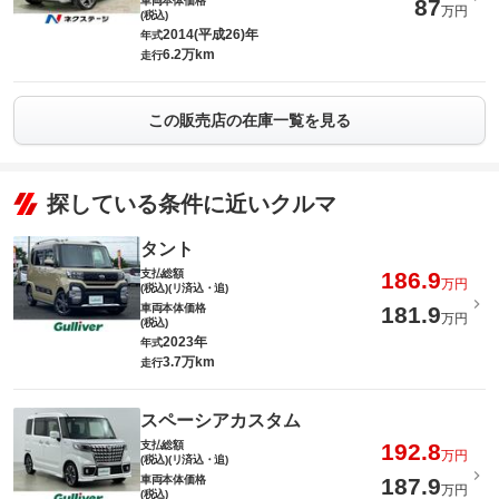
車両本体価格
87
万円
(税込)
2014(平成26)年
年式
6.2万km
走行
この販売店の在庫一覧を見る
探している条件に近いクルマ
タント
支払総額
186.9
万円
(税込)(リ済込・追)
車両本体価格
181.9
万円
(税込)
2023年
年式
3.7万km
走行
スペーシアカスタム
支払総額
192.8
万円
(税込)(リ済込・追)
車両本体価格
187.9
万円
(税込)