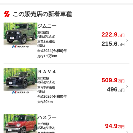
この販売店の新着車種
ジムニー
支払総額
222.9
万円
(税込)(リ済込)
車両本体価格
215.6
万円
(税込)
2024(令和6)年
年式
1.5万km
走行
ＲＡＶ４
支払総額
509.9
万円
(税込)(リ済込)
車両本体価格
496
万円
(税込)
2026(令和8)年
年式
20km
走行
ハスラー
支払総額
94.9
万円
(税込)(リ済込)