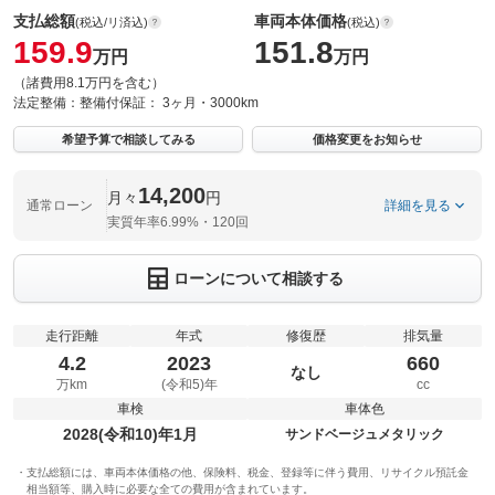
支払総額
車両本体価格
(税込/リ済込)
(税込)
159.9
151.8
万円
万円
（諸費用8.1万円を含む）
法定整備：
整備付
保証：
3ヶ月・3000km
希望予算で相談してみる
価格変更をお知らせ
14,200
月々
円
通常ローン
詳細を見る
実質年率6.99%・120回
ローンについて相談する
走行距離
年式
修復歴
排気量
4.2
2023
660
なし
万km
(令和5)年
cc
車検
車体色
2028(令和10)年1月
サンドベージュメタリック
支払総額には、車両本体価格の他、保険料、税金、登録等に伴う費用、リサイクル預託金
相当額等、購入時に必要な全ての費用が含まれています。