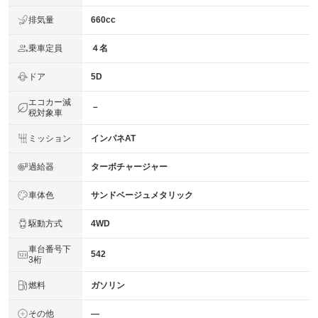
排気量
660cc
乗車定員
４名
ドア
5D
エコカー減
－
税対象車
ミッション
インパネAT
過給器
ターボチャージャー
車体色
サンドベージュメタリック
駆動方式
4WD
車台番号下
542
3桁
燃料
ガソリン
その他
―