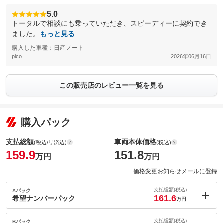
5.0
トータルで相談にも乗っていただき、スピーディーに契約でき
ました。
もっと見る
購入した車種：日産ノート
pico
2026年06月16日
この販売店のレビュー一覧を見る
購入パック
支払総額
車両本体価格
(税込/リ済込)
(税込)
159.9
151.8
万円
万円
価格変更お知らせメールに登録
支払総額(税込)
Aパック
161.6
希望ナンバーパック
万円
内：オプシ
1.7
ョン価格
支払総額(税込)
Bパック
万円