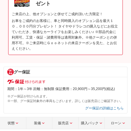
ゼント
ご来店の上、他オプションと併せてご成約頂いた方限定！
お車をご成約のお客様に、車と同時購入のオプション品を最大１
０，０００円分プレゼント！ タイヤやドラレコの購入などにお役立
ていただき、快適なカーライフをお楽しみください♪ ※部品代金に
利用可。工賃・保証・諸費用等は適用対象外。※他クーポンとの併
用不可。※ご来店時にＧｏｏネットの来店クーポンを見た、とお伝
えください。
グー保証
期間：1年～3年 距離：無制限 保証費用：20,900円～35,200円(税込)
※グー保証が付けられます。
※一部、グー保証対象外の車両もございます。詳しくは販売店にご確認下さい。
グー保証の詳細はこちら
状態
装備
販売店
購入パック
ローン