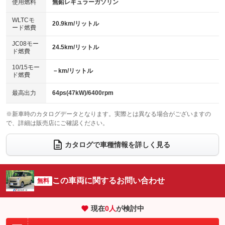
バックカメラ
ETC
使用燃料
無鉛レギュラーガソリン
：装備なし
：装備なし
：装備あり
：装備あり
センターデフロック
エアロ
スマートキー
：装備なし
WLTCモ
：装備なし
：装備あり
20.9km/リットル
ード燃費
レンタカーアップ
展示・試乗車
ローダウン
ランフラットタイヤ
：装備なし
：装備なし
：装備なし
：装備なし
JC08モー
24.5km/リットル
ド燃費
電動格納ミラー
パワーシート
3列シート
：装備あり
：装備なし
：装備なし
10/15モー
装備略号／用語解説
－km/リットル
ベンチシート
フルフラットシート
ド燃費
：装備あり
：装備なし
チップアップシート
オットマン
：装備なし
：装備なし
最高出力
64ps(47kW)/6400rpm
電動格納サードシート
シートヒーター
：装備なし
：装備あり
※新車時のカタログデータとなります。実際とは異なる場合がございますの
で、詳細は販売店にご確認ください。
ウォークスルー
後席モニター
：装備なし
：装備なし
電動リアゲート
フロントカメラ
カタログで車種情報を詳しく見る
：装備なし
：装備なし
シートエアコン
全周囲カメラ
：装備なし
：装備なし
サイドカメラ
ルーフレール
この車両に関するお問い合わせ
：装備なし
無料
：装備なし
エアサスペンション
ヘッドライトウォッシャー
：装備なし
：装備なし
現在
0
人
が検討中
装備略号／用語解説