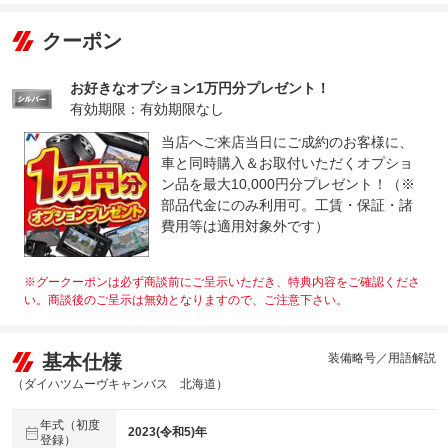
クーポン
お好きなオプション1万円分プレゼント！
有効期限：有効期限なし
当店へご来店当日にご成約のお客様に、
車と同時購入＆お取付いただくオプショ
ン品を最大10,000円分プレゼント！（※
部品代金にのみ利用可。工賃・保証・諸
費用等は適用対象外です）
※グークーポンは必ず商談前にご呈示いただき、特典内容をご確認くださ
い。商談後のご呈示は無効となりますので、ご注意下さい。
基本仕様
装備略号／用語解説
（ダイハツムーヴキャンバス 北海道）
年式（初度
2023(令和5)年
登録）