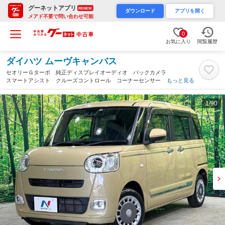
グーネットアプリ
RENEW
ダウンロード
アプリを開く
メアド不要で問い合わせ可能
0
お気に入り
閲覧履歴
ダイハツ ムーヴキャンバス
セオリーＧターボ 純正ディスプレイオーディオ バックカメラ
スマートアシスト クルーズコントロール コーナーセンサー シ
もっと見る
ートヒーター 両側電動スライドドア アイドリングストップ ス
マートキー オートエアコン（北海道）
1
/90