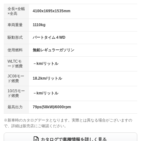
ダウンヒルアシストコントロール
アルミホイール
：装備なし
：装備なし
全長×全幅
4100x1695x1535mm
×全高
パワーウィンドウ
盗難防止システム
革シート
ハーフレザーシート
：装備あり
：装備あり
：装備なし
：装備なし
車両重量
1110kg
アイドリングストップ
ドライブレコーダー
キーレス
LEDヘッドランプ
：装備なし
：装備あり
：装備あり
：装備なし
USB入力端子
Bluetooth接続
駆動形式
パートタイム４WD
HID(キセノンライト)
ポータブルナビ
：装備なし
：装備あり
：装備あり
：装備なし
100V電源
クリーンディーゼル
バックカメラ
ETC
使用燃料
無鉛レギュラーガソリン
：装備なし
：装備なし
：装備あり
：装備なし
センターデフロック
エアロ
スマートキー
：装備なし
WLTCモ
：装備なし
：装備あり
－km/リットル
ード燃費
レンタカーアップ
展示・試乗車
ローダウン
ランフラットタイヤ
：装備なし
：装備なし
：装備なし
：装備なし
JC08モー
18.2km/リットル
ド燃費
電動格納ミラー
パワーシート
3列シート
：装備あり
：装備なし
：装備なし
10/15モー
装備略号／用語解説
－km/リットル
ベンチシート
フルフラットシート
ド燃費
：装備なし
：装備なし
チップアップシート
オットマン
：装備なし
：装備なし
最高出力
79ps(58kW)/6000rpm
電動格納サードシート
シートヒーター
：装備なし
：装備なし
※新車時のカタログデータとなります。実際とは異なる場合がございますの
で、詳細は販売店にご確認ください。
ウォークスルー
後席モニター
：装備なし
：装備なし
電動リアゲート
フロントカメラ
カタログで車種情報を詳しく見る
：装備なし
：装備なし