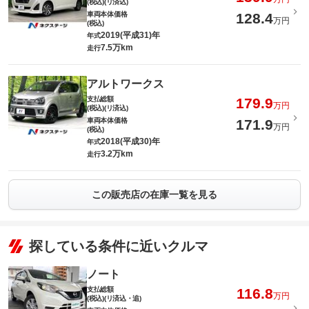
(税込)(リ済込)
車両本体価格
128.4
万円
(税込)
2019(平成31)年
年式
7.5万km
走行
アルトワークス
支払総額
179.9
万円
(税込)(リ済込)
車両本体価格
171.9
万円
(税込)
2018(平成30)年
年式
3.2万km
走行
この販売店の在庫一覧を見る
探している条件に近いクルマ
ノート
支払総額
116.8
万円
(税込)(リ済込・追)