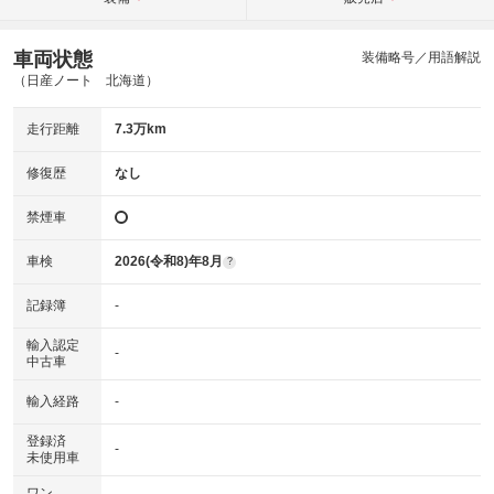
車両状態
装備略号／用語解説
（日産ノート 北海道）
走行距離
7.3万km
修復歴
なし
禁煙車
車検
2026(令和8)年8月
?
記録簿
-
輸入認定
-
中古車
輸入経路
-
登録済
-
未使用車
ワン