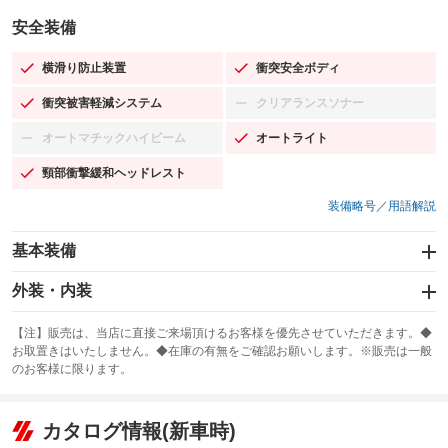
安全装備
横滑り防止装置
衝突安全ボディ
：装備あり
：装備あり
衝突被害軽減システム
クリアランスソナー
：装備あり
：装備なし
オートマチックハイビーム
オートライト
：装備なし
：装備あり
頸部衝撃緩和ヘッドレスト
：装備あり
装備略号／用語解説
基本装備
エアバッグ：運転席/助手席
外装・内装
：装備あり
スライドドア
カーナビ：SDナビ
：装備なし
：装備あり
【注】販売は、当店に直接ご来場頂けるお客様を優先させていただきます。◆
お取置きはいたしません。◆在庫の有無をご確認お願いします。※販売は一般
サンルーフ
ABS
TV
：装備なし
：装備あり
：装備なし
のお客様に限ります。
エアコン
Wエアコン
オーディオ：CDまたはCDチェンジャー
：装備あり
：装備なし
：装備あり
リフトアップ
パワーステアリング
カタログ情報(新車時)
ビジュアル：-／DVD再生
：装備なし
：装備あり
：装備あり