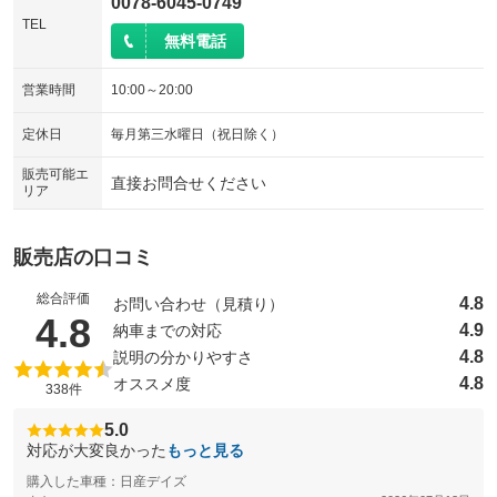
0078-6045-0749
TEL
無料電話
営業時間
10:00～20:00
定休日
毎月第三水曜日（祝日除く）
販売可能エ
直接お問合せください
リア
販売店の口コミ
総合評価
4.8
お問い合わせ（見積り）
（5点満点中）
4.8
4.9
納車までの対応
4.8
説明の分かりやすさ
4.8
オススメ度
338件
5.0
対応が大変良かった
もっと見る
購入した車種：日産デイズ