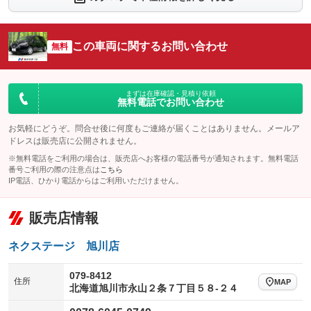
シートエアコン
全周囲カメラ
：装備なし
：装備なし
サイドカメラ
ルーフレール
この車両に関するお問い合わせ
：装備なし
無料
：装備なし
エアサスペンション
ヘッドライトウォッシャー
：装備なし
：装備なし
装備略号／用語解説
まずは在庫確認・見積り依頼
無料電話でお問い合わせ
お気軽にどうぞ。問合せ後に何度もご連絡が届くことはありません。メールア
ドレスは販売店に公開されません。
※無料電話をご利用の場合は、販売店へお客様の電話番号が通知されます。無料電話
番号ご利用の際の注意点は
こちら
IP電話、ひかり電話からはご利用いただけません。
販売店情報
ネクステージ 旭川店
079-8412
住所
MAP
北海道旭川市永山２条７丁目５８‐２４