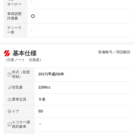
-
オーナー
車両状態
評価書
ディーラ
-
ー車
基本仕様
装備略号／用語解説
（日産ノート 北海道）
年式（初度
2017(平成29)年
登録）
排気量
1200cc
乗車定員
５名
ドア
5D
エコカー減
－
税対象車