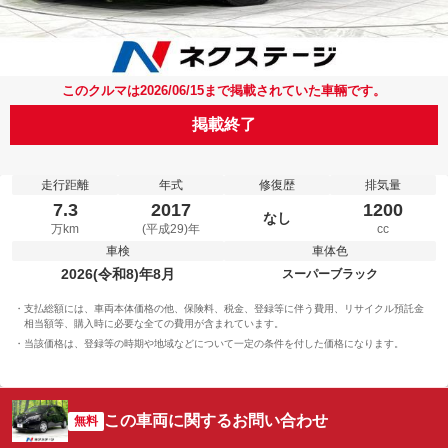
このクルマは2026/06/15まで掲載されていた車輛です。
掲載終了
走行距離
年式
修復歴
排気量
7.3
2017
1200
なし
万km
(平成29)年
cc
車検
車体色
2026(令和8)年8月
スーパーブラック
支払総額には、車両本体価格の他、保険料、税金、登録等に伴う費用、リサイクル預託金
相当額等、購入時に必要な全ての費用が含まれています。
当該価格は、登録等の時期や地域などについて一定の条件を付した価格になります。
この車両に関するお問い合わせ
無料