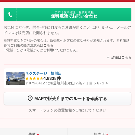
まずは在庫確認・見積り依頼
無料電話でお問い合わせ
お気軽にどうぞ。問合せ後に何度もご連絡が届くことはありません。 メールア
ドレスは販売店に公開されません。
※無料電話をご利用の場合は、販売店へお客様の電話番号が通知されます。無料電話
番号ご利用の際の注意点は
こちら
IP電話、ひかり電話からはご利用いただけません。
詳細はこちら
ネクステージ 旭川店
4.8
338件
【STEP1】
認証画面でグーネットを友だち追加してから「許可する」ボタンを押
〒079-8412 北海道旭川市永山２条７丁目５８‐２４
します
MAPで販売店までのルートを確認する
【STEP2】
トーク画面で
ボタンをタップして問い合わせを
完了してください。
スマートフォンの位置情報をONにしてください
こちら
装備
販売店