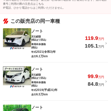
番号ご利用の際の注意点は
こちら
IP電話、ひかり電話からはご利用いただけません。
この販売店の同一車種
ノート
支払総額
119.9
万円
(税込)(リ済込)
車両本体価格
105.1
万円
(税込)
2021(令和3)年
年式
6.1万km
走行
ノート
グーネットセレクト
支払総額
99.9
万円
(税込)(リ済込)
車両本体価格
84.8
万円
(税込)
2019(平成31)年
年式
6.5万km
走行
ノート