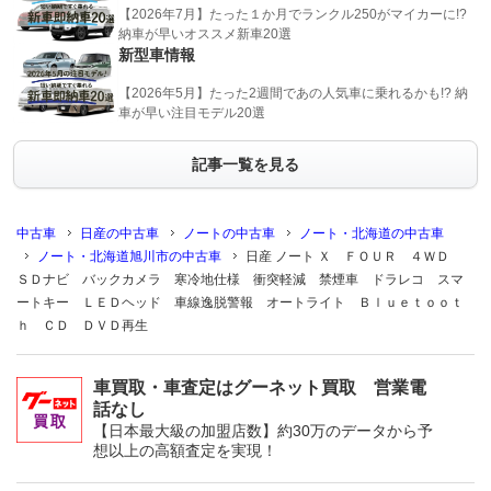
【2026年7月】たった１か月でランクル250がマイカーに!?
納車が早いオススメ新車20選
新型車情報
【2026年5月】たった2週間であの人気車に乗れるかも!? 納
車が早い注目モデル20選
記事一覧を見る
中古車
日産の中古車
ノートの中古車
ノート・北海道の中古車
ノート・北海道旭川市の中古車
日産 ノート Ｘ ＦＯＵＲ ４ＷＤ
ＳＤナビ バックカメラ 寒冷地仕様 衝突軽減 禁煙車 ドラレコ スマ
ートキー ＬＥＤヘッド 車線逸脱警報 オートライト Ｂｌｕｅｔｏｏｔ
ｈ ＣＤ ＤＶＤ再生
車買取・車査定はグーネット買取 営業電
話なし
【日本最大級の加盟店数】約30万のデータから予
想以上の高額査定を実現！