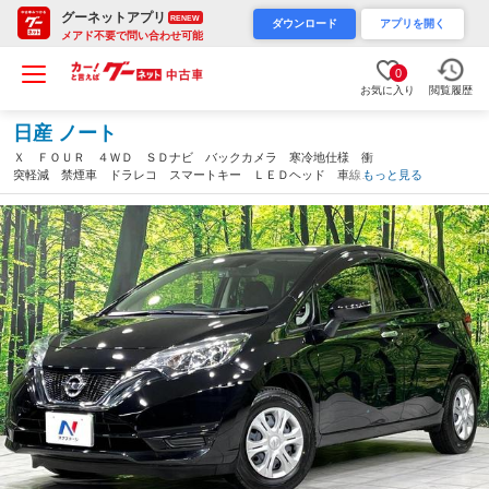
グーネットアプリ
RENEW
ダウンロード
アプリを開く
メアド不要で問い合わせ可能
0
お気に入り
閲覧履歴
日産 ノート
Ｘ ＦＯＵＲ ４ＷＤ ＳＤナビ バックカメラ 寒冷地仕様 衝
突軽減 禁煙車 ドラレコ スマートキー ＬＥＤヘッド 車線逸
もっと見る
脱警報 オートライト Ｂｌｕｅｔｏｏｔｈ ＣＤ ＤＶＤ再生
（北海道）