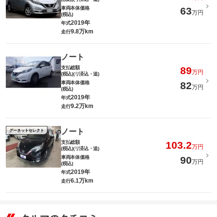
車両本体価格
63
万円
(税込)
2019年
年式
9.8万km
走行
ノート
支払総額
89
万円
(税込)(リ済込・追)
車両本体価格
82
万円
(税込)
2019年
年式
9.2万km
走行
ノート
グーネットセレクト
支払総額
103.2
万円
(税込)(リ済込・追)
車両本体価格
90
万円
(税込)
2019年
年式
6.1万km
走行