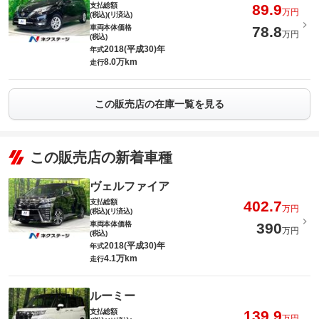
支払総額
89.9
万円
(税込)(リ済込)
車両本体価格
78.8
万円
(税込)
2018(平成30)年
年式
8.0万km
走行
この販売店の在庫一覧を見る
この販売店の新着車種
ヴェルファイア
支払総額
402.7
万円
(税込)(リ済込)
車両本体価格
390
万円
(税込)
2018(平成30)年
年式
4.1万km
走行
ルーミー
支払総額
139.9
万円