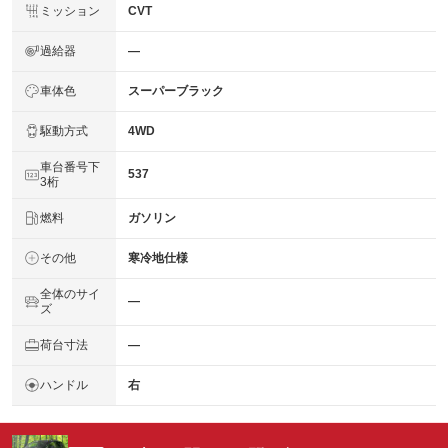
ミッション
CVT
過給器
―
車体色
スーパーブラック
駆動方式
4WD
車台番号下
537
3桁
燃料
ガソリン
その他
寒冷地仕様
全体のサイ
―
ズ
荷台寸法
―
ハンドル
右