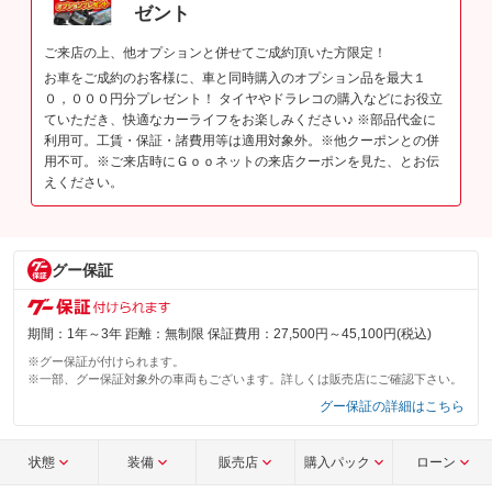
ゼント
ご来店の上、他オプションと併せてご成約頂いた方限定！
お車をご成約のお客様に、車と同時購入のオプション品を最大１
０，０００円分プレゼント！ タイヤやドラレコの購入などにお役立
ていただき、快適なカーライフをお楽しみください♪ ※部品代金に
利用可。工賃・保証・諸費用等は適用対象外。※他クーポンとの併
用不可。※ご来店時にＧｏｏネットの来店クーポンを見た、とお伝
えください。
グー保証
期間：1年～3年 距離：無制限 保証費用：27,500円～45,100円(税込)
※グー保証が付けられます。
※一部、グー保証対象外の車両もございます。詳しくは販売店にご確認下さい。
グー保証の詳細はこちら
状態
装備
販売店
購入パック
ローン