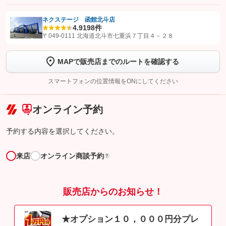
ネクステージ 函館北斗店
4.9
198件
【STEP1】
認証画面でグーネットを友だち追加してから「許可する」ボタンを押
〒049-0111 北海道北斗市七重浜７丁目４－２８
します
MAPで販売店までのルートを確認する
【STEP2】
トーク画面で
ボタンをタップして問い合わせを
完了してください。
スマートフォンの位置情報をONにしてください
こちら
オンライン予約
予約する内容を選択してください。
来店
オンライン商談予約
?
販売店からのお知らせ！
★オプション１０，０００円分プレ