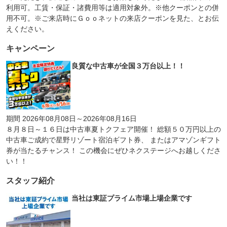
利用可。工賃・保証・諸費用等は適用対象外。※他クーポンとの併
用不可。※ご来店時にＧｏｏネットの来店クーポンを見た、とお伝
えください。
キャンペーン
良質な中古車が全国３万台以上！！
期間 2026年08月08日～2026年08月16日
８月８日～１６日は中古車夏トクフェア開催！ 総額５０万円以上の
中古車ご成約で星野リゾート宿泊ギフト券、 またはアマゾンギフト
券が当たるチャンス！ この機会にぜひネクステージへお越しくださ
い！！
スタッフ紹介
当社は東証プライム市場上場企業です