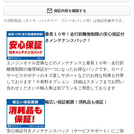
保証内容について問い合わせる
３ヶ月・３０００ｋｍ以内ならエンジン、トランスミッシ
保証内容を確認する
保証項目
ョン、ハイブリッド、ステアリング、ブレーキの各機構に
おける主要項目を無償修理（または交換）いたします。
※消耗部品（タイヤ・バッテリー・ブレーキパッド等）は保証対象外です。
修理回数
無制限
最長１０年！走行距離無制限の安心保証付
きメンテナンスパック！
車両本体価格
期間中は何度でも修理可能！修理金額は車両本体価格の１
上限金額
００％までしっかり保証します。車両本体価格５０万円以
下の場合は５０万円まで保証します。
エンジンオイル交換などのメンテナンスと最長１０年・走行距
無し
離無制限の修理保証が一つになったお得なパックです。ロード
免責金
保証修理の対象となる場合は、お客様の費用負担は一切ご
ざいません。
サービスやボディのキズ直しサポートなどのお得な特典も付帯
しております！※有料オプション 詳細はスタッフまでお問い
全国のネクステージで受付可能！ご遠方でネクステージに
保証修理
持ち込めないお客様も保証修理はお受け頂けます。詳細
合わせください※輸入車は別プランをご用意しております
受付先
は、スタッフまでお気軽にお尋ねください。
整備付 法定12ヶ月または法定24ヶ月点検整備付
幅広い保証範囲！消耗品も保証！
法定整備
※車検なし・車検整備付の場合は法定24ヶ月点検整備付
※商用車は6ヶ月または12ヶ月点検整備付
１．契約後～納車までに法定点検を実施致します。 ２．
法定整備
支払総額に整備代金を含んでおります。 ３．点検記録簿
について
が発行されます。
安心保証付きメンテナンスパック（サービスサポート）にご加