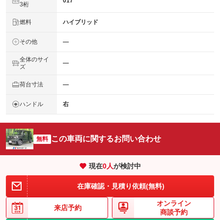
017
3桁
燃料
ハイブリッド
その他
―
全体のサイ
―
ズ
荷台寸法
―
ハンドル
右
この車両に関するお問い合わせ
無料
現在
0
人
が検討中
在庫確認・見積り依頼(無料)
オンライン
来店予約
商談予約