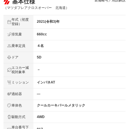
基本仕様
装備略号／用語解説
（マツダフレアクロスオーバー 北海道）
年式（初度
2021(令和3)年
登録）
排気量
660cc
乗車定員
４名
ドア
5D
エコカー減
－
税対象車
ミッション
インパネAT
過給器
―
車体色
クールカーキパールメタリック
駆動方式
4WD
車台番号下