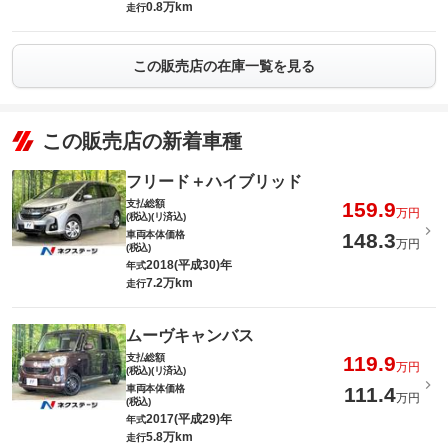
0.8万km
走行
この販売店の在庫一覧を見る
この販売店の新着車種
フリード＋ハイブリッド
支払総額
159.9
万円
(税込)(リ済込)
車両本体価格
148.3
万円
(税込)
2018(平成30)年
年式
7.2万km
走行
ムーヴキャンバス
支払総額
119.9
万円
(税込)(リ済込)
車両本体価格
111.4
万円
(税込)
2017(平成29)年
年式
5.8万km
走行