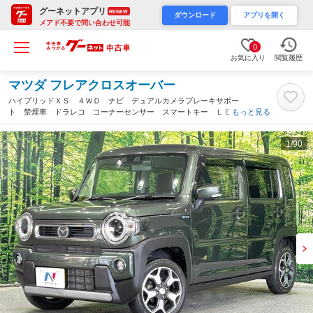
グーネットアプリ
RENEW
ダウンロード
アプリを開く
メアド不要で問い合わせ可能
0
お気に入り
閲覧履歴
マツダ フレアクロスオーバー
ハイブリッドＸＳ ４ＷＤ ナビ デュアルカメラブレーキサポー
ト 禁煙車 ドラレコ コーナーセンサー スマートキー ＬＥＤ
もっと見る
ヘッド 純正１５インチアルミ オートハイビーム 車線逸脱警
報 オートライト オートエアコン（北海道）
1
/90