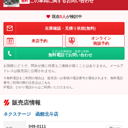
この車両に関するお問い合わせ
サイドカメラ
無料
ルーフレール
：装備なし
：装備なし
エアサスペンション
ヘッドライトウォッシャー
：装備なし
：装備なし
現在
0
人
が検討中
装備略号／用語解説
在庫確認・見積り依頼(無料)
オンライン
来店予約
商談予約
まずは在庫確認・見積り依頼
無料電話でお問い合わせ
お気軽にどうぞ。問合せ後に何度もご連絡が届くことはありません。メールア
ドレスは販売店に公開されません。
※無料電話をご利用の場合は、販売店へお客様の電話番号が通知されます。無料電話
番号ご利用の際の注意点は
こちら
IP電話、ひかり電話からはご利用いただけません。
販売店情報
ネクステージ 函館北斗店
049-0111