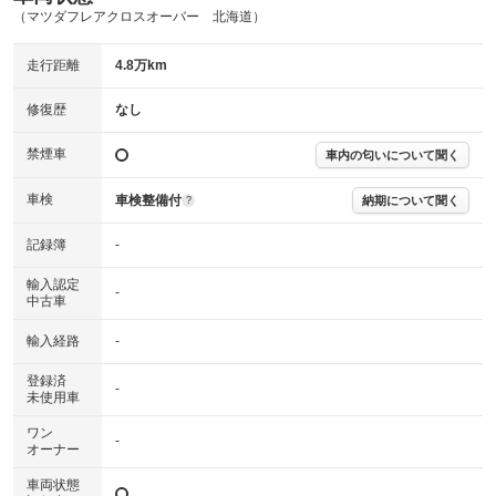
（マツダフレアクロスオーバー 北海道）
主要機関に不具合はありません。
機関
走行距離
4.8万km
詳細は鑑定書をご確認ください。
修復歴
修復歴
なし
※グー鑑定は保証サービスではございません。購入時は必ず現車をご確認
下さい。
禁煙車
車内の匂いについて聞く
※実際にお渡しするコンディションチェックシートにつきましては、形式
および表示項目が異なる場合がございます。
※グー鑑定の評価はあくまでも記載している鑑定日の鑑定結果となりま
車検
車検整備付
納期について聞く
?
す。車両情報等の詳細は各販売店へお問い合わせ下さい。
記録簿
-
輸入認定
-
中古車
輸入経路
-
登録済
-
未使用車
ワン
-
オーナー
車両状態