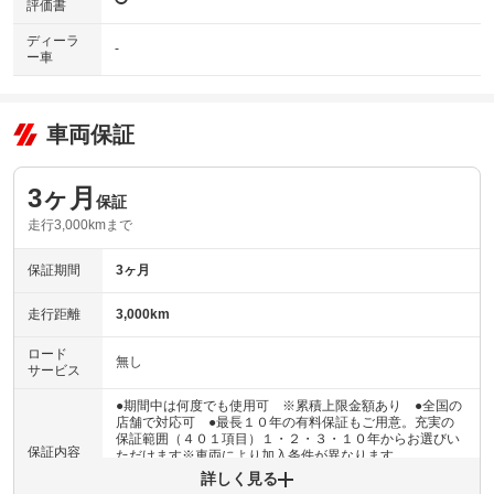
評価書
ディーラ
-
ー車
車両保証
3ヶ月
保証
走行3,000kmまで
保証期間
3ヶ月
走行距離
3,000km
ロード
無し
サービス
●期間中は何度でも使用可 ※累積上限金額あり ●全国の
店舗で対応可 ●最長１０年の有料保証もご用意。充実の
保証範囲（４０１項目）１・２・３・１０年からお選びい
保証内容
ただけます※車両により加入条件が異なります
詳しく見る