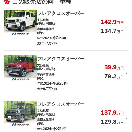
この販売店の同一車種
フレアクロスオーバー
支払総額
142.9
万円
(税込)(リ済込)
車両本体価格
134.7
万円
(税込)
2023(令和5)年
年式
1.2万km
走行
フレアクロスオーバー
支払総額
89.9
万円
(税込)(リ済込)
車両本体価格
79.2
万円
(税込)
2014(平成26)年
年式
6.7万km
走行
フレアクロスオーバー
支払総額
137.9
万円
(税込)(リ済込)
車両本体価格
129.8
万円
(税込)
2024(令和6)年
年式