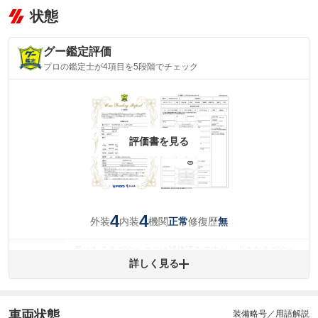
状態
グー鑑定評価
プロの鑑定士が4項目を5段階でチェック
評価書を見る
4
4
外装
内装
機関
修復歴
正常
無
気になるキズやヘコミは補修済みですが、小さなキズやヘ
外装
コミが残っています。
詳しく見る
(車両外装)
キズ・へこみについて問い合わせる
内装
気になる汚れ等が、部分的にあります。
(内装状態)
車両状態
装備略号／用語解説