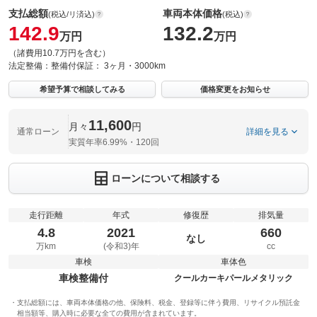
支払総額
車両本体価格
(税込/リ済込)
(税込)
142.9
132.2
万円
万円
（諸費用10.7万円を含む）
法定整備：
整備付
保証：
3ヶ月・3000km
希望予算で相談してみる
価格変更をお知らせ
11,600
月々
円
通常ローン
詳細を見る
実質年率6.99%・120回
ローンについて相談する
走行距離
年式
修復歴
排気量
4.8
2021
660
なし
万km
(令和3)年
cc
車検
車体色
車検整備付
クールカーキパールメタリック
支払総額には、車両本体価格の他、保険料、税金、登録等に伴う費用、リサイクル預託金
相当額等、購入時に必要な全ての費用が含まれています。