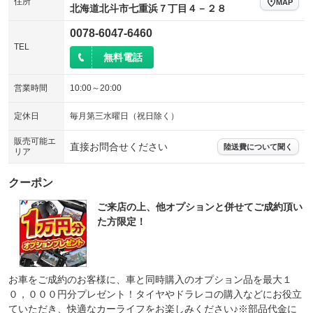
住所
MAP
北海道北斗市七重浜７丁目４－２８
0078-6047-6460
TEL
無料電話
営業時間
10:00～20:00
定休日
毎月第三水曜日（祝日除く）
販売可能エ
直接お問合せください
陸送費について聞く
リア
クーポン
ご来店の上、他オプションと併せてご成約頂い
た方限定！
お車をご成約のお客様に、車と同時購入のオプション品を最大１
０，０００円分プレゼント！タイヤやドラレコの購入などにお役立
ていただき、快適なカーライフをお楽しみください♪※部品代金に