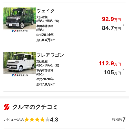
ウェイク
支払総額
92.9
万円
(税込)(リ済込・追)
車両本体価格
84.7
万円
(税込)
2014年
年式
8.4万km
走行
フレアワゴン
支払総額
112.9
万円
(税込)(リ済込・追)
車両本体価格
105
万円
(税込)
2020年
年式
7.8万km
走行
クルマのクチコミ
4.3
7
レビュー総合
投稿数