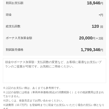
このパックの見積もり依頼（無料）
18,946
初回お支払額
円
-
頭金
円
120
総支払回数
回
20,000
ボーナス月加算金額
円 × 2回
1,799,346
割賦販売価格
円
頭金やボーナス加算額・支払回数の変更など、お客様に最適なお支払いプ
ランのご提案が可能です。お気軽にご用命ください。
※上記のお支払い例は、あくまでも参考例です。
※上記の金額には税金（車両本体価格(税込)の消費税除く）とその他諸費用は含まれ
ておりません。
※詳しくは、各販売店までお問い合わせください。
※諸費用（10.7万円）を登録時までに現金でお支払いいただく場合の支払い例となり
ます。