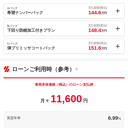
支払総額(税込)
Aパック
144.6
希望ナンバーパック
万円
内：オプシ
1.7
ョン価格
支払総額(税込)
Bパック
万円
148.4
(税込)
下回り防錆加工付きプラン
万円
車両本体価
132.2
万円
内：オプシ
格
5.5
ョン価格
支払総額(税込)
Cパック
万円
151.6
(税込)
弾プリミッサコートパック
万円
車両本体価
132.2
万円
内：オプシ
格
パック内容
8.7
ョン価格
万円
(税込)
ローンご利用時（参考）
車両本体価
132.2
万円
格
パック内容
備考
－
車両本体価格（税込）のローン支払例
パック内容
11,600
このパックの見積もり依頼（無料）
備考
－
月々
円
このパックの見積もり依頼（無料）
備考
－
6.99
実質年率
%