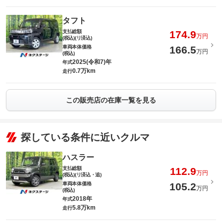
タフト
支払総額
174.9
万円
(税込)(リ済込)
車両本体価格
166.5
万円
(税込)
2025(令和7)年
年式
0.7万km
走行
この販売店の在庫一覧を見る
探している条件に近いクルマ
ハスラー
支払総額
112.9
万円
(税込)(リ済込・追)
車両本体価格
105.2
万円
(税込)
2018年
年式
5.8万km
走行