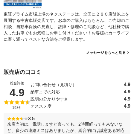
東証プライム市場上場のネクステージは、全国に２８０店舗以上を
展開する中古車販売店です。お車のご購入はもちろん、ご売却のご
相談、自動車保険の見直し、故障・修理のご商談など、他社様で購
入したお車でもお気軽にお申し付けください！お客様のカーライフ
に寄り添ってベストな方法をご提案します。
メッセージをもっと見る
販売店の口コミ
総合評価
4.9
お問い合わせ（見積り）
（5点満点中）
4.9
4.9
納車までの対応
4.9
説明の分かりやすさ
4.9
オススメ度
198件
3.5
来店当初は、電話しますと言っても、2時間経っても来ないな
ど、多少の連絡ミスはありましたが、総合的には誠意ある対応