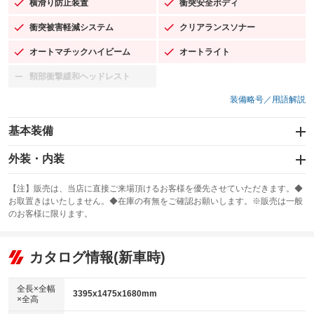
横滑り防止装置
衝突安全ボディ
：装備あり
：装備あり
衝突被害軽減システム
クリアランスソナー
：装備あり
：装備あり
オートマチックハイビーム
オートライト
：装備あり
：装備あり
頸部衝撃緩和ヘッドレスト
：装備なし
装備略号／用語解説
基本装備
エアバッグ：運転席/助手席/サイド
外装・内装
：装備あり
スライドドア
カーナビ：SDナビ
：装備なし
：装備あり
【注】販売は、当店に直接ご来場頂けるお客様を優先させていただきます。◆
お取置きはいたしません。◆在庫の有無をご確認お願いします。※販売は一般
サンルーフ
ABS
TV：フルセグ
：装備なし
：装備あり
：装備あり
のお客様に限ります。
エアコン
Wエアコン
オーディオ：CDまたはCDチェンジャー／ミュージックプレイヤー接続
：装備あり
：装備なし
：装備あり
可／ミュージックサーバー
リフトアップ
パワーステアリング
カタログ情報(新車時)
：装備なし
：装備あり
ビジュアル：-／DVD再生
：装備あり
ダウンヒルアシストコントロール
：装備あり
アルミホイール：15インチ
全長×全幅
：装備あり
3395x1475x1680mm
×全高
パワーウィンドウ
盗難防止システム
：装備あり
：装備あり
革シート
ハーフレザーシート