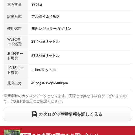
：装備なし
：装備なし
車両重量
870kg
アイドリングストップ
ドライブレコーダー
：装備あり
：装備あり
キーレス
LEDヘッドランプ
：装備あり
：装備あり
USB入力端子
Bluetooth接続
駆動形式
フルタイム４WD
：装備あり
：装備あり
HID(キセノンライト)
ポータブルナビ
：装備なし
：装備なし
100V電源
クリーンディーゼル
使用燃料
無鉛レギュラーガソリン
：装備なし
：装備なし
バックカメラ
ETC
：装備なし
：装備なし
センターデフロック
：装備なし
WLTCモ
エアロ
スマートキー
23.4km/リットル
：装備なし
：装備あり
ード燃費
レンタカーアップ
展示・試乗車
：装備なし
：装備なし
ローダウン
ランフラットタイヤ
：装備なし
：装備なし
JC08モー
27.8km/リットル
ド燃費
電動格納ミラー
：装備あり
パワーシート
3列シート
：装備なし
：装備なし
10/15モー
装備略号／用語解説
－km/リットル
ド燃費
ベンチシート
フルフラットシート
：装備なし
：装備なし
チップアップシート
オットマン
最高出力
49ps(36kW)/6500rpm
：装備なし
：装備なし
電動格納サードシート
シートヒーター
：装備なし
：装備あり
※新車時のカタログデータとなります。実際とは異なる場合がございますの
で、詳細は販売店にご確認ください。
ウォークスルー
後席モニター
：装備なし
：装備なし
カタログで車種情報を詳しく見る
電動リアゲート
フロントカメラ
：装備なし
：装備なし
シートエアコン
全周囲カメラ
：装備なし
：装備なし