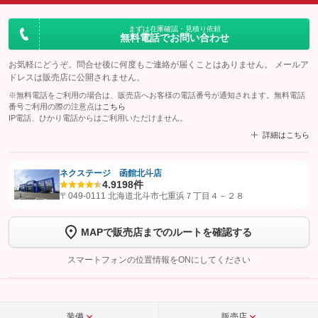
まずは在庫確認・見積り依頼
無料電話でお問い合わせ
お気軽にどうぞ。問合せ後に何度もご連絡が届くことはありません。 メールア
ドレスは販売店に公開されません。
※無料電話をご利用の場合は、販売店へお客様の電話番号が通知されます。無料電話
番号ご利用の際の注意点は
こちら
IP電話、ひかり電話からはご利用いただけません。
詳細はこちら
ネクステージ 函館北斗店
4.9
198件
【STEP1】
認証画面でグーネットを友だち追加してから「許可する」ボタンを押
〒049-0111 北海道北斗市七重浜７丁目４－２８
します
MAPで販売店までのルートを確認する
【STEP2】
トーク画面で
ボタンをタップして問い合わせを
完了してください。
スマートフォンの位置情報をONにしてください
こちら
装備
販売店