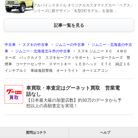
アルパインスタイル オリジナルカスタマイズカー「ベアス」
シリーズに新デザイン「丸型2灯モデル」を追加…
記事一覧を見る
中古車
スズキの中古車
ジムニーの中古車
ジムニー・北海道の中古
車
ジムニー・北海道北斗市の中古車
スズキ ジムニー ＸＣ ４ＷＤ
ターボ バックカメラ スズキセーフティサポート レーダークルーズ 禁
煙車 コーナーセンサー スマートキー ＬＥＤヘッド ＥＴＣ 純正１６
インチアルミ 車線逸脱警報 オートライト オートエアコン
車買取・車査定はグーネット買取 営業電
話なし
【日本最大級の加盟店数】約30万のデータから予
想以上の高額査定を実現！
質問はコチラ
ヘルプ