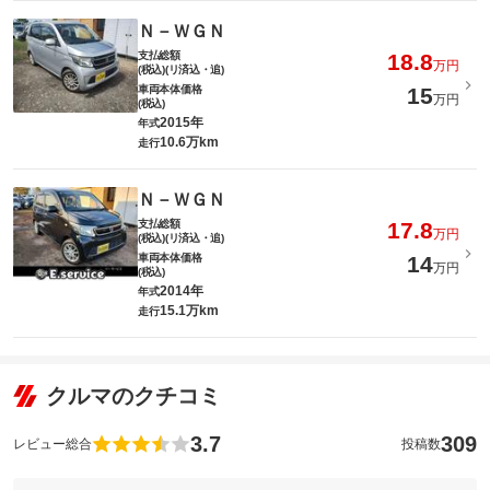
Ｎ－ＷＧＮ
支払総額
18.8
万円
(税込)(リ済込・追)
車両本体価格
15
万円
(税込)
2015年
年式
10.6万km
走行
Ｎ－ＷＧＮ
支払総額
17.8
万円
(税込)(リ済込・追)
車両本体価格
14
万円
(税込)
2014年
年式
15.1万km
走行
クルマのクチコミ
3.7
309
レビュー総合
投稿数