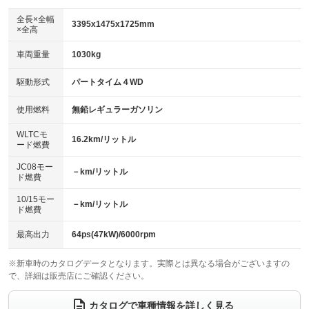
ダウンヒルアシストコントロール
アルミホイール：16インチ
：装備あり
：装備あり
全長×全幅
3395x1475x1725mm
×全高
パワーウィンドウ
盗難防止システム
革シート
ハーフレザーシート
：装備あり
：装備あり
：装備なし
：装備なし
車両重量
1030kg
アイドリングストップ
ドライブレコーダー
キーレス
LEDヘッドランプ
：装備あり
：装備なし
：装備あり
：装備あり
USB入力端子
Bluetooth接続
駆動形式
パートタイム４WD
HID(キセノンライト)
ポータブルナビ
：装備なし
：装備あり
：装備なし
：装備なし
100V電源
クリーンディーゼル
バックカメラ
ETC
使用燃料
無鉛レギュラーガソリン
：装備なし
：装備なし
：装備あり
：装備あり
センターデフロック
エアロ
スマートキー
：装備なし
WLTCモ
：装備なし
：装備あり
16.2km/リットル
ード燃費
レンタカーアップ
展示・試乗車
ローダウン
ランフラットタイヤ
：装備なし
：装備なし
：装備なし
：装備なし
JC08モー
－km/リットル
ド燃費
電動格納ミラー
パワーシート
3列シート
：装備あり
：装備なし
：装備なし
10/15モー
装備略号／用語解説
－km/リットル
ベンチシート
フルフラットシート
ド燃費
：装備なし
：装備なし
チップアップシート
オットマン
：装備なし
：装備なし
最高出力
64ps(47kW)/6000rpm
電動格納サードシート
シートヒーター
：装備なし
：装備あり
※新車時のカタログデータとなります。実際とは異なる場合がございますの
で、詳細は販売店にご確認ください。
ウォークスルー
後席モニター
：装備なし
：装備なし
電動リアゲート
フロントカメラ
カタログで車種情報を詳しく見る
：装備なし
：装備なし