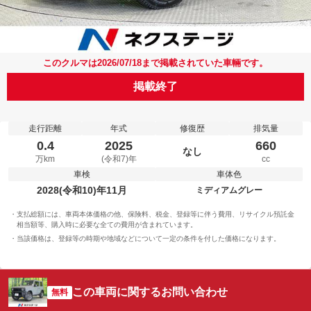
このクルマは2026/07/18まで掲載されていた車輛です。
掲載終了
走行距離
年式
修復歴
排気量
0.4
2025
660
なし
万km
(令和7)年
cc
車検
車体色
2028(令和10)年11月
ミディアムグレー
支払総額には、車両本体価格の他、保険料、税金、登録等に伴う費用、リサイクル預託金
相当額等、購入時に必要な全ての費用が含まれています。
当該価格は、登録等の時期や地域などについて一定の条件を付した価格になります。
この車両に関するお問い合わせ
無料