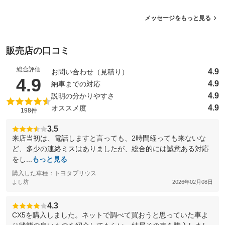
メッセージをもっと見る
販売店の口コミ
総合評価
4.9
お問い合わせ（見積り）
（5点満点中）
4.9
4.9
納車までの対応
4.9
説明の分かりやすさ
4.9
オススメ度
198件
3.5
来店当初は、電話しますと言っても、2時間経っても来ないな
ど、多少の連絡ミスはありましたが、総合的には誠意ある対応
をし...
もっと見る
購入した車種：トヨタプリウス
よし坊
2026年02月08日
4.3
CX5を購入しました。ネットで調べて買おうと思っていた車よ