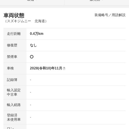
車両状態
装備略号／用語解説
（スズキジムニー 北海道）
走行距離
0.4万km
修復歴
なし
禁煙車
車検
2028(令和10)年11月
?
記録簿
-
輸入認定
-
中古車
輸入経路
-
登録済
-
未使用車
ワン