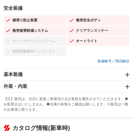
安全装備
横滑り防止装置
衝突安全ボディ
：装備あり
：装備あり
衝突被害軽減システム
クリアランスソナー
：装備あり
：装備あり
オートマチックハイビーム
オートライト
：装備なし
：装備あり
頸部衝撃緩和ヘッドレスト
：装備なし
装備略号／用語解説
基本装備
エアバッグ：運転席/助手席/サイド
外装・内装
：装備あり
スライドドア
カーナビ：メモリーナビ他
：装備なし
：装備あり
【注】販売は、当店に直接ご来場頂けるお客様を優先させていただきます。◆
お取置きはいたしません。◆在庫の有無をご確認お願いします。※販売は一般
サンルーフ
ABS
TV：フルセグ
：装備なし
：装備あり
：装備あり
のお客様に限ります。
エアコン
Wエアコン
オーディオ：ミュージックプレイヤー接続可
：装備あり
：装備なし
：装備あり
リフトアップ
パワーステアリング
カタログ情報(新車時)
ビジュアル
：装備なし
：装備あり
：装備なし