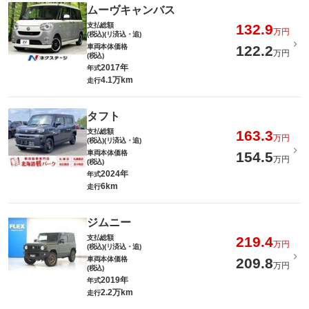
ムーヴキャンバス
支払総額
132.9
万円
(税込)(リ済込・追)
車両本体価格
122.2
万円
(税込)
2017年
年式
4.1万km
走行
タフト
支払総額
163.3
万円
(税込)(リ済込・追)
車両本体価格
154.5
万円
(税込)
2024年
年式
6km
走行
ジムニー
支払総額
219.4
万円
(税込)(リ済込・追)
車両本体価格
209.8
万円
(税込)
2019年
年式
2.2万km
走行