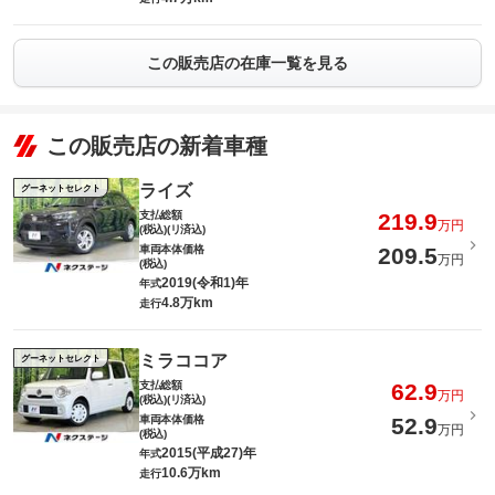
この販売店の在庫一覧を見る
この販売店の新着車種
ライズ
グーネットセレクト
支払総額
219.9
万円
(税込)(リ済込)
車両本体価格
209.5
万円
(税込)
2019(令和1)年
年式
4.8万km
走行
ミラココア
グーネットセレクト
支払総額
62.9
万円
(税込)(リ済込)
車両本体価格
52.9
万円
(税込)
2015(平成27)年
年式
10.6万km
走行