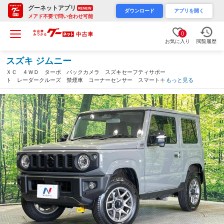
グーネットアプリ
RENEW
ダウンロード
アプリを開く
メアド不要で問い合わせ可能
0
お気に入り
閲覧履歴
スズキ ジムニー
ＸＣ ４ＷＤ ターボ バックカメラ スズキセーフティサポー
ト レーダークルーズ 禁煙車 コーナーセンサー スマートキ
もっと見る
ー ＬＥＤヘッド ＥＴＣ 純正１６インチアルミ 車線逸脱警
報 オートライト オートエアコン（北海道）