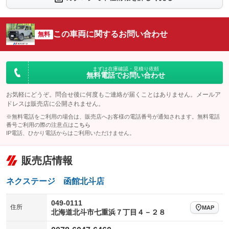
シートエアコン
全周囲カメラ
：装備なし
：装備なし
サイドカメラ
ルーフレール
この車両に関するお問い合わせ
：装備なし
無料
：装備なし
エアサスペンション
ヘッドライトウォッシャー
：装備なし
：装備あり
装備略号／用語解説
まずは在庫確認・見積り依頼
無料電話でお問い合わせ
お気軽にどうぞ。問合せ後に何度もご連絡が届くことはありません。メールア
ドレスは販売店に公開されません。
※無料電話をご利用の場合は、販売店へお客様の電話番号が通知されます。無料電話
番号ご利用の際の注意点は
こちら
IP電話、ひかり電話からはご利用いただけません。
販売店情報
ネクステージ 函館北斗店
049-0111
住所
MAP
北海道北斗市七重浜７丁目４－２８