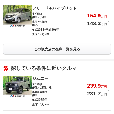
フリード＋ハイブリッド
支払総額
154.9
万円
(税込)(リ済込)
車両本体価格
143.3
万円
(税込)
2018(平成30)年
年式
7.2万km
走行
この販売店の在庫一覧を見る
探している条件に近いクルマ
ジムニー
支払総額
239.9
万円
(税込)(リ済込・追)
車両本体価格
231.7
万円
(税込)
2025年
年式
1.0万km
走行