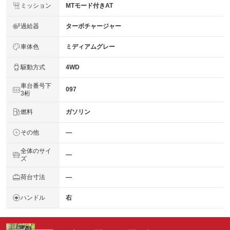
ミッション
MTモード付きAT
過給器
ターボチャージャー
車体色
ミディアムグレー
駆動方式
4WD
車台番号下
097
3桁
燃料
ガソリン
その他
―
全体のサイ
―
ズ
荷台寸法
―
ハンドル
右