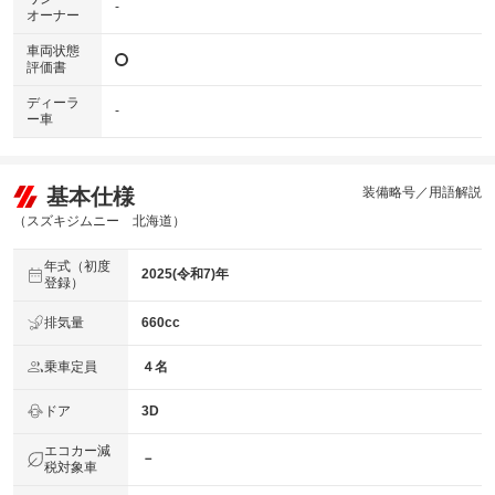
-
オーナー
車両状態
評価書
ディーラ
-
ー車
基本仕様
装備略号／用語解説
（スズキジムニー 北海道）
年式（初度
2025(令和7)年
登録）
排気量
660cc
乗車定員
４名
ドア
3D
エコカー減
－
税対象車