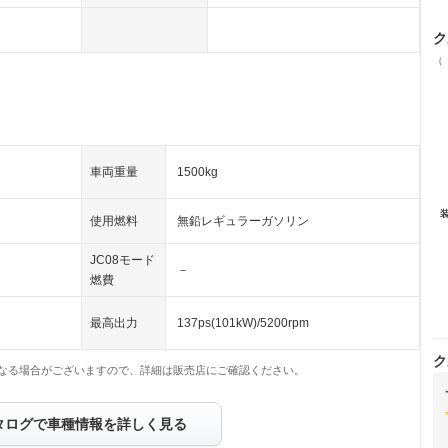
ク
（
車両重量
1500kg
使用燃料
無鉛レギュラーガソリン
JC08モード
－
燃費
最高出力
137ps(101kW)/5200rpm
ク
なる場合がございますので、詳細は販売店にご確認ください。
タログで車種情報を詳しく見る