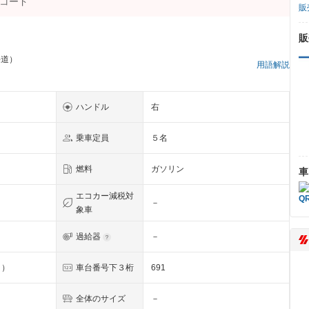
販
販
海道）
用語解説
ハンドル
右
乗車定員
５名
燃料
ガソリン
車
エコカー減税対
－
象車
過給器
－
Ｐ）
車台番号下３桁
691
全体のサイズ
－