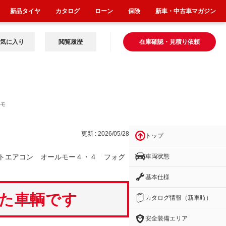
新品タイヤ
カタログ
ローン
保険
新車・中古車マガジン
気に入り
閲覧履歴
在庫確認・見積り依頼
ルモ
更新 : 2026/05/28
トップ
車両状態
トエアコン オールモー４・４ フォグ
基本仕様
いた車輌です
カタログ情報（新車時）
安全装備エリア