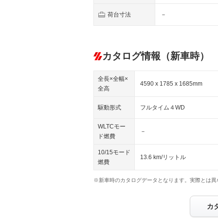
荷台寸法
－
カタログ情報（新車時）
全長×全幅×
4590 x 1785 x 1685mm
全高
駆動形式
フルタイム４WD
WLTCモー
－
ド燃費
10/15モード
13.6 km/リットル
燃費
※新車時のカタログデータとなります。実際とは異
カ