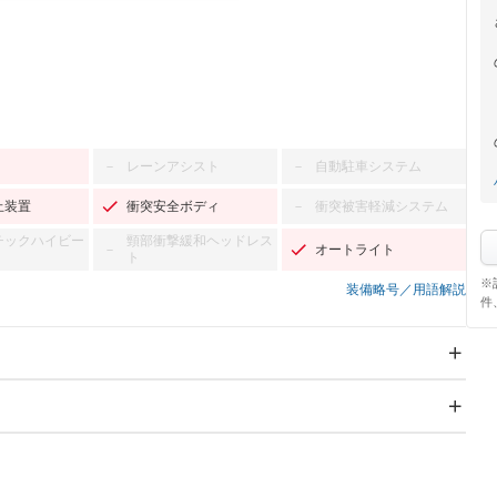
レーンアシスト
自動駐車システム
－
－
止装置
衝突安全ボディ
衝突被害軽減システム
－
チックハイビー
頸部衝撃緩和ヘッドレス
オートライト
－
ト
※
装備略号／用語解説
件
スライドドア
サンルーフ
－
－
Wエアコン
リフトアップ
－
－
TV：ワンセグ
パワーステアリング
パワーウィンドウ