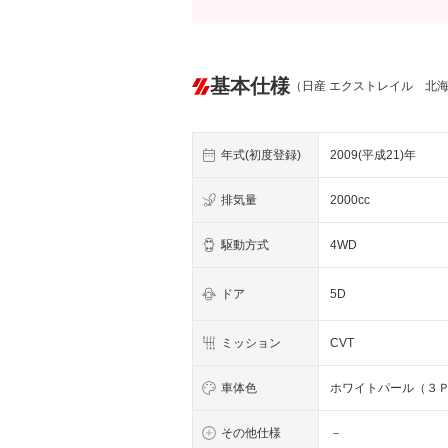
基本仕様
（日産 エクストレイル 北
年式(初度登録)
2009(平成21)年
排気量
2000cc
駆動方式
4WD
ドア
5D
ミッション
CVT
車体色
ホワイトパール（３
その他仕様
－