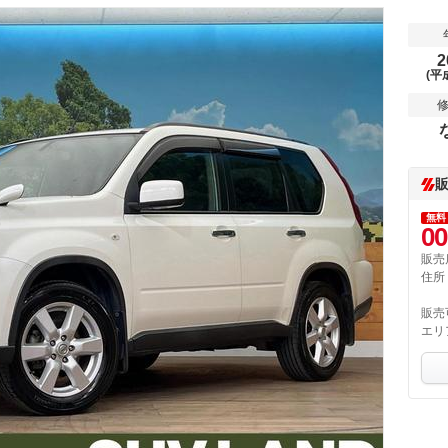
2
(平
無料
00
販売
住所
販売
エリ