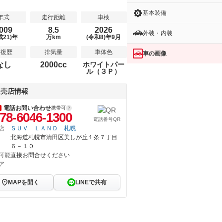
基本装備
年式
走行距離
車検
009
8.5
2026
外装・内装
成21)年
万km
(令和8)年9月
修復歴
排気量
車体色
車の画像
なし
2000cc
ホワイトパー
ル（３Ｐ）
販売店情報
電話お問い合わせ
携帯可
78-6046-1300
電話番号QR
店
ＳＵＶ ＬＡＮＤ 札幌
北海道札幌市清田区美しが丘１条７丁目
６－１０
可能
直接お問合せください
ア
MAPを開く
LINEで共有