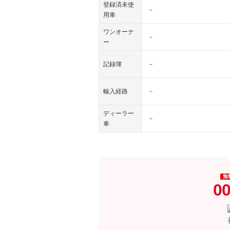
登録済未使
－
用車
ワンオーナ
－
ー
記録簿
－
輸入経路
－
ディーラー
－
車
無
00