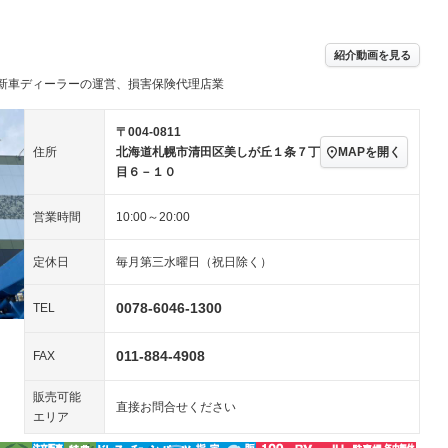
／ミュージック
ビジュアル：-／DVD再
アルミホイール：17イ
ー
生
ンチ
ングストップ
ドライブレコーダー
USB入力端子
－
－
ハーフレザーシート
キーレス
－
紹介動画を見る
クリーンディーゼル
センターデフロック
－
－
新車ディーラーの運営、損害保険代理店業
セノンライト)
ポータブルナビ
バックカメラ
－
－
乗車
電動格納ミラー
スマートキー
ローダウン
－
－
〒004-0811
装備略号／用語解説
MAPを開く
住所
北海道札幌市清田区美しが丘１条７丁
ート
3列シート
ベンチシート
－
－
目６－１０
ップシート
オットマン
電動格納サードシート
－
－
営業時間
10:00～20:00
スルー
後席モニター
電動リアゲート
－
－
定休日
毎月第三水曜日（祝日除く）
アコン
全周囲カメラ
サイドカメラ
－
－
ペンション
0078-6046-1300
TEL
011-884-4908
装備略号／用語解説
FAX
販売可能
直接お問合せください
エリア