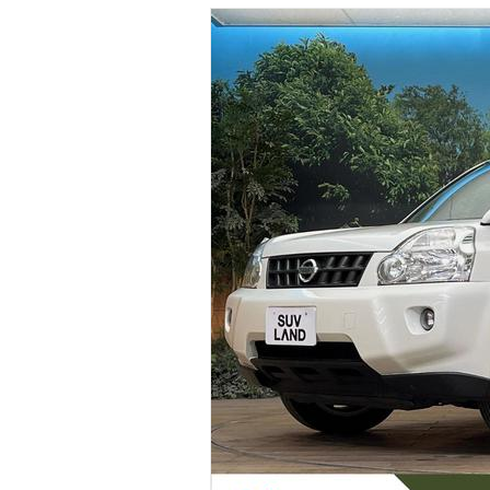
マガジン
車カタログ
自動車ローン
保険
レビュー
価格相場
教習所
用語集