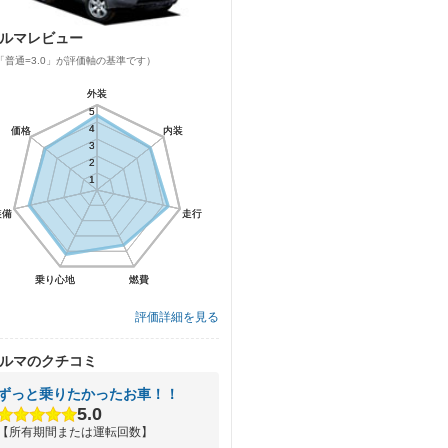
ルマレビュー
「普通=3.0」が評価軸の基準です）
外装
外装
5
5
4
4
価格
価格
内装
内装
3
3
2
2
1
1
装備
装備
走行
走行
乗り心地
乗り心地
燃費
燃費
評価詳細を見る
ルマのクチコミ
ずっと乗りたかったお車！！
5.0
【所有期間または運転回数】