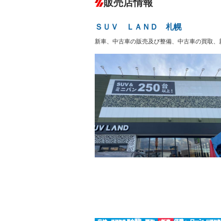
販売店情報
オーディオ：CDまたはCDチェンジャー
プレイヤー接続可／ミュージックサーバ
盗難防止システム
アイドリ
－
ヘッドライトウォッシャ
革シート
－
－
ＳＵＶ ＬＡＮＤ 札幌
ー
Bluetooth接続
100V電源
－
－
新車、中古車の販売及び整備、中古車の買取、
LEDヘッドランプ
HID(キ
－
－
レンタカーアップ
展示・試
－
－
ETC
エアロ
－
ランフラットタイヤ
パワーシ
－
－
フルフラットシート
チップア
－
－
シートヒーター
ウォーク
－
フロントカメラ
シートエ
－
－
ルーフレール
エアサス
－