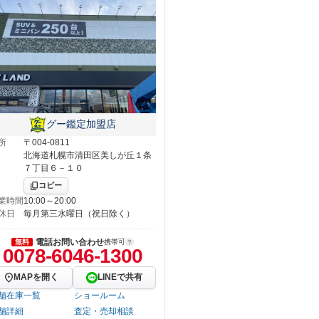
グー鑑定加盟店
所
〒004-0811
北海道札幌市清田区美しが丘１条
７丁目６－１０
コピー
業時間
10:00～20:00
休日
毎月第三水曜日（祝日除く）
電話お問い合わせ
無料
携帯可
0078-6046-1300
MAPを開く
LINEで共有
舗在庫一覧
ショールーム
舗詳細
査定・売却相談