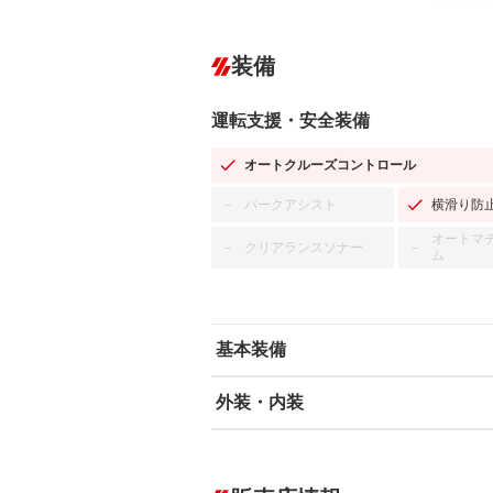
装備
運転支援・安全装備
オートクルーズコントロール
パークアシスト
横滑り防
－
オートマ
クリアランスソナー
－
－
ム
基本装備
外装・内装
エアバッグ：運転席/助手席
ABS
エアコン
カーナビ：SDナビ
ダウンヒルアシストコントロール
－