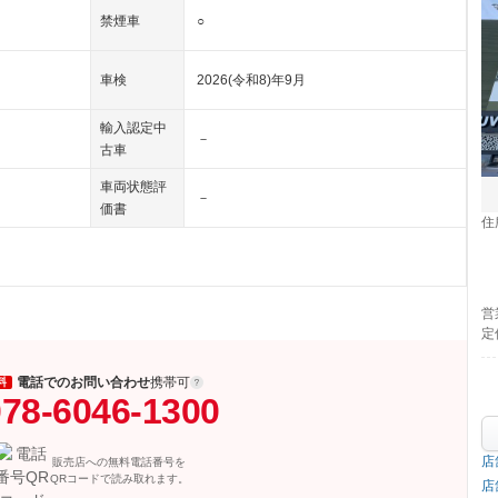
禁煙車
○
車検
2026(令和8)年9月
輸入認定中
－
古車
車両状態評
－
価書
住
営
定
電話でのお問い合わせ
携帯可
料
78-6046-1300
店
販売店への無料電話番号を
QRコードで読み取れます。
店