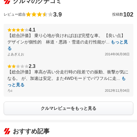
クルマのクチコミ
3.9
102
レビュー総合
投稿数
4.1
【総合評価】 乗り心地が良ければほぼ完璧な車。 【良い点】
デザインが個性的 林道・悪路・雪道の走行性能が...
もっと見
る
よあぎえお
2014年06月08日
2.3
【総合評価】 車高が高い分走行時の段差での振動、衝撃が気に
なる。 が、加速は安定。また4WDモードでパワフルに走...
も
っと見る
ろc
2012年11月04日
クルマレビューをもっと見る
おすすめ記事