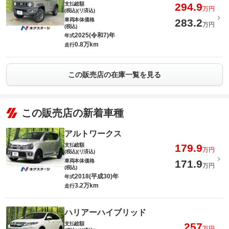
支払総額
294.9
万円
(税込)(リ済込)
車両本体価格
283.2
万円
(税込)
2025(令和7)年
年式
0.8万km
走行
この販売店の在庫一覧を見る
この販売店の新着車種
アルトワークス
支払総額
179.9
万円
(税込)(リ済込)
車両本体価格
171.9
万円
(税込)
2018(平成30)年
年式
3.2万km
走行
ハリアーハイブリッド
支払総額
257
万円