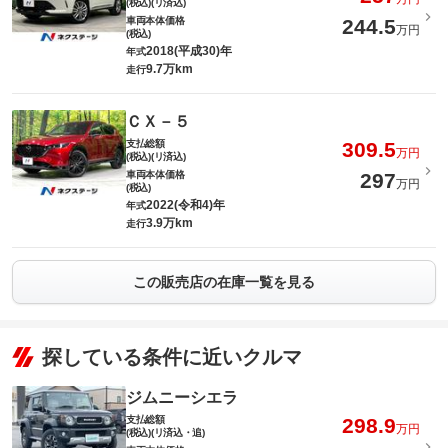
(税込)(リ済込)
車両本体価格
244.5
万円
(税込)
2018(平成30)年
年式
9.7万km
走行
ＣＸ－５
支払総額
309.5
万円
(税込)(リ済込)
車両本体価格
297
万円
(税込)
2022(令和4)年
年式
3.9万km
走行
この販売店の在庫一覧を見る
探している条件に近いクルマ
ジムニーシエラ
支払総額
298.9
万円
(税込)(リ済込・追)