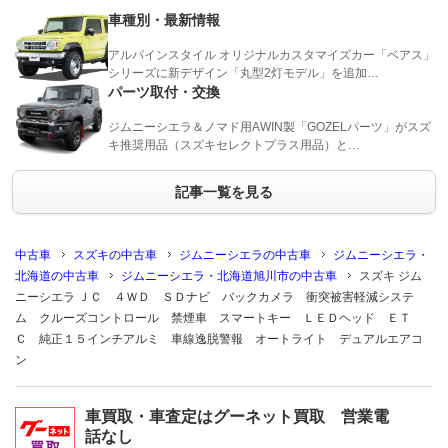
車種別・最新情報
アルパインスタイル オリジナルカスタマイズカー「ベアス」
シリーズに新デザイン「丸型2灯モデル」を追加…
パーツ取付・交換
ジムニーシエラ＆ノマド用AWIN製「GOZELパーツ」がスズ
キ推奨用品（スズキセレクトプラス用品）と…
記事一覧を見る
中古車
スズキの中古車
ジムニーシエラの中古車
ジムニーシエラ・
北海道の中古車
ジムニーシエラ・北海道旭川市の中古車
スズキ ジム
ニーシエラ ＪＣ ４ＷＤ ＳＤナビ バックカメラ 衝突被害軽減システ
ム クルーズコントロール 禁煙車 スマートキー ＬＥＤヘッド ＥＴ
Ｃ 純正１５インチアルミ 車線逸脱警報 オートライト デュアルエアコ
ン
車買取・車査定はグーネット買取 営業電
話なし