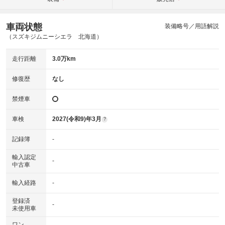
車両状態
装備略号／用語解説
（スズキジムニーシエラ 北海道）
走行距離
3.0万km
修復歴
なし
禁煙車
車検
2027(令和9)年3月
?
記録簿
-
輸入認定
-
中古車
輸入経路
-
登録済
-
未使用車
ワン