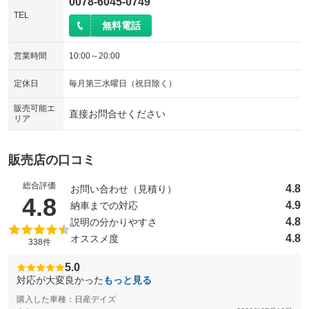
0078-6045-0749
TEL
無料電話
営業時間
10:00～20:00
定休日
毎月第三水曜日（祝日除く）
販売可能エ
直接お問合せください
リア
販売店の口コミ
総合評価
4.8
お問い合わせ（見積り）
（5点満点中）
4.8
4.9
納車までの対応
4.8
説明の分かりやすさ
4.8
オススメ度
338件
5.0
対応が大変良かった
もっと見る
購入した車種：日産デイズ