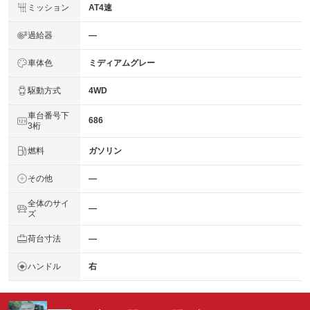
ミッション
AT4速
過給器
―
車体色
ミディアムグレー
駆動方式
4WD
車台番号下
686
3桁
燃料
ガソリン
その他
―
全体のサイ
―
ズ
荷台寸法
―
ハンドル
右