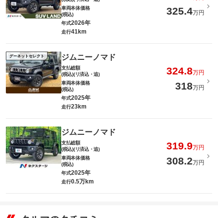
車両本体価格
325.4
万円
(税込)
2026年
年式
41km
走行
ジムニーノマド
グーネットセレクト
支払総額
324.8
万円
(税込)(リ済込・追)
車両本体価格
318
万円
(税込)
2025年
年式
23km
走行
ジムニーノマド
支払総額
319.9
万円
(税込)(リ済込・追)
車両本体価格
308.2
万円
(税込)
2025年
年式
0.5万km
走行