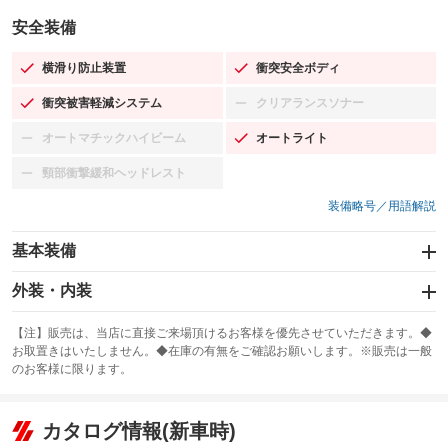
安全装備
横滑り防止装置
衝突安全ボディ
：装備あり
：装備あり
衝突被害軽減システム
クリアランスソナー
：装備あり
：装備なし
オートマチックハイビーム
オートライト
：装備なし
：装備あり
頸部衝撃緩和ヘッドレスト
：装備なし
装備略号／用語解説
基本装備
エアバッグ：運転席/助手席/サイド
外装・内装
：装備あり
スライドドア
カーナビ：SDナビ
：装備なし
：装備あり
【注】販売は、当店に直接ご来場頂けるお客様を優先させていただきます。◆
お取置きはいたしません。◆在庫の有無をご確認お願いします。※販売は一般
サンルーフ
ABS
TV：フルセグ
：装備なし
：装備あり
：装備あり
のお客様に限ります。
エアコン
Wエアコン
オーディオ：CDまたはCDチェンジャー／ミュージックプレイヤー接続
：装備あり
：装備なし
：装備あり
可／ミュージックサーバー
リフトアップ
パワーステアリング
カタログ情報(新車時)
：装備なし
：装備あり
ビジュアル：-／DVD再生
：装備あり