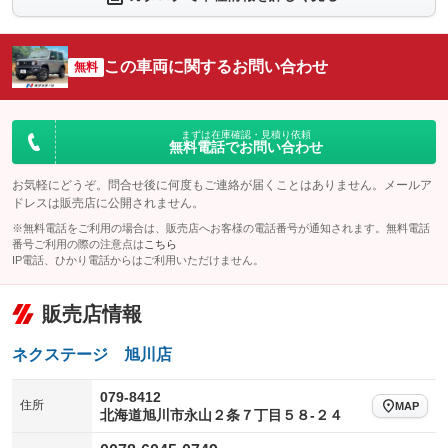
：装備なし
：装備なし
シートエアコン
全周囲カメラ
：装備なし
：装備なし
この車両に関するお問い合わせ
サイドカメラ
無料
ルーフレール
：装備なし
：装備なし
エアサスペンション
ヘッドライトウォッシャー
：装備なし
：装備あり
装備略号／用語解説
まずは在庫確認・見積り依頼
無料電話でお問い合わせ
お気軽にどうぞ。問合せ後に何度もご連絡が届くことはありません。メールア
ドレスは販売店に公開されません。
※無料電話をご利用の場合は、販売店へお客様の電話番号が通知されます。無料電話
番号ご利用の際の注意点は
こちら
IP電話、ひかり電話からはご利用いただけません。
販売店情報
ネクステージ 旭川店
079-8412
住所
MAP
北海道旭川市永山２条７丁目５８‐２４