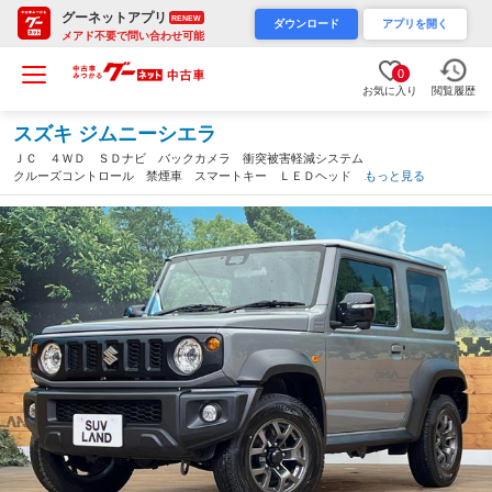
グーネットアプリ
RENEW
ダウンロード
アプリを開く
メアド不要で問い合わせ可能
0
お気に入り
閲覧履歴
スズキ ジムニーシエラ
ＪＣ ４ＷＤ ＳＤナビ バックカメラ 衝突被害軽減システム
クルーズコントロール 禁煙車 スマートキー ＬＥＤヘッド Ｅ
もっと見る
ＴＣ 純正１５インチアルミ 車線逸脱警報 オートライト デュ
アルエアコン（北海道）