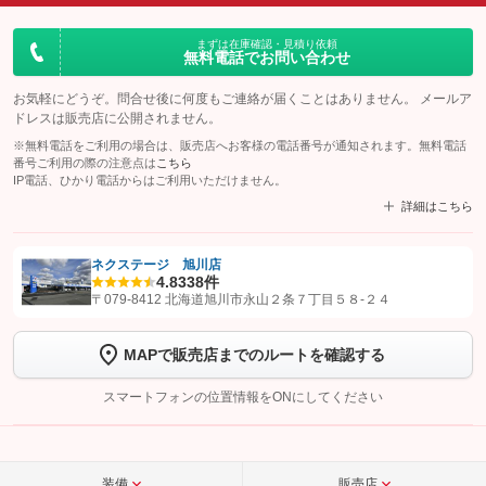
まずは在庫確認・見積り依頼
無料電話でお問い合わせ
お気軽にどうぞ。問合せ後に何度もご連絡が届くことはありません。 メールア
ドレスは販売店に公開されません。
※無料電話をご利用の場合は、販売店へお客様の電話番号が通知されます。無料電話
番号ご利用の際の注意点は
こちら
IP電話、ひかり電話からはご利用いただけません。
詳細はこちら
ネクステージ 旭川店
4.8
338件
【STEP1】
認証画面でグーネットを友だち追加してから「許可する」ボタンを押
〒079-8412 北海道旭川市永山２条７丁目５８‐２４
します
MAPで販売店までのルートを確認する
【STEP2】
トーク画面で
ボタンをタップして問い合わせを
完了してください。
スマートフォンの位置情報をONにしてください
こちら
装備
販売店