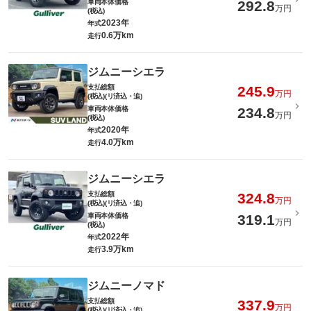
車両本体価格
292.8
万円
(税込)
2023年
年式
0.6万km
走行
ジムニーシエラ
支払総額
245.9
万円
(税込)(リ済込・追)
車両本体価格
234.8
万円
(税込)
2020年
年式
4.0万km
走行
ジムニーシエラ
支払総額
324.8
万円
(税込)(リ済込・追)
車両本体価格
319.1
万円
(税込)
2022年
年式
3.9万km
走行
ジムニーノマド
支払総額
337.9
万円
(税込)(リ済込・追)