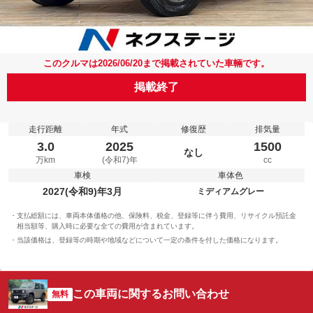
このクルマは2026/06/20まで掲載されていた車輛です。
掲載終了
走行距離
年式
修復歴
排気量
3.0
2025
1500
なし
万km
(令和7)年
cc
車検
車体色
2027(令和9)年3月
ミディアムグレー
支払総額には、車両本体価格の他、保険料、税金、登録等に伴う費用、リサイクル預託金
相当額等、購入時に必要な全ての費用が含まれています。
当該価格は、登録等の時期や地域などについて一定の条件を付した価格になります。
この車両に関するお問い合わせ
無料