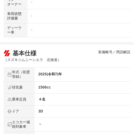
-
オーナー
車両状態
-
評価書
ディーラ
-
ー車
基本仕様
装備略号／用語解説
（スズキジムニーシエラ 北海道）
年式（初度
2025(令和7)年
登録）
排気量
1500cc
乗車定員
４名
ドア
3D
エコカー減
－
税対象車