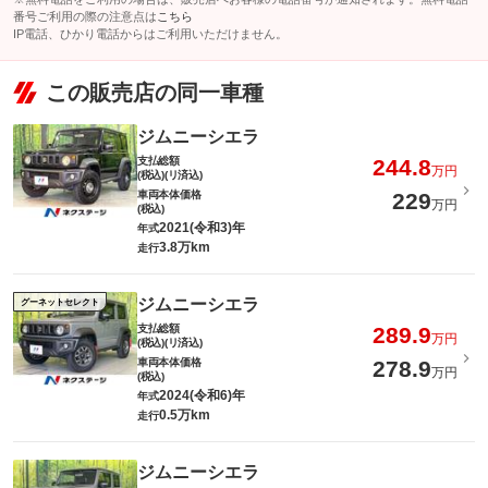
番号ご利用の際の注意点は
こちら
IP電話、ひかり電話からはご利用いただけません。
この販売店の同一車種
ジムニーシエラ
支払総額
244.8
万円
(税込)(リ済込)
車両本体価格
229
万円
(税込)
2021(令和3)年
年式
3.8万km
走行
ジムニーシエラ
グーネットセレクト
支払総額
289.9
万円
(税込)(リ済込)
車両本体価格
278.9
万円
(税込)
2024(令和6)年
年式
0.5万km
走行
ジムニーシエラ