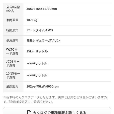
ダウンヒルアシストコントロール
：装備なし
アルミホイール：15インチ
全長×全幅
：装備あり
3550x1645x1730mm
×全高
パワーウィンドウ
盗難防止システム
：装備あり
：装備あり
革シート
ハーフレザーシート
：装備なし
：装備なし
車両重量
1070kg
アイドリングストップ
ドライブレコーダー
：装備あり
：装備あり
キーレス
LEDヘッドランプ
：装備あり
：装備あり
USB入力端子
Bluetooth接続
駆動形式
パートタイム４WD
：装備なし
：装備あり
HID(キセノンライト)
ポータブルナビ
：装備なし
：装備なし
100V電源
クリーンディーゼル
使用燃料
無鉛レギュラーガソリン
：装備なし
：装備なし
バックカメラ
ETC
：装備あり
：装備あり
センターデフロック
：装備なし
WLTCモ
エアロ
スマートキー
15km/リットル
：装備なし
：装備あり
ード燃費
レンタカーアップ
展示・試乗車
：装備あり
：装備なし
ローダウン
ランフラットタイヤ
：装備なし
：装備なし
JC08モー
－km/リットル
ド燃費
電動格納ミラー
：装備あり
パワーシート
3列シート
：装備なし
：装備なし
10/15モー
装備略号／用語解説
－km/リットル
ド燃費
ベンチシート
フルフラットシート
：装備なし
：装備なし
チップアップシート
オットマン
最高出力
102ps(75kW)/6000rpm
：装備なし
：装備なし
電動格納サードシート
シートヒーター
：装備なし
：装備あり
※新車時のカタログデータとなります。実際とは異なる場合がございますの
で、詳細は販売店にご確認ください。
ウォークスルー
後席モニター
：装備なし
：装備なし
カタログで車種情報を詳しく見る
電動リアゲート
フロントカメラ