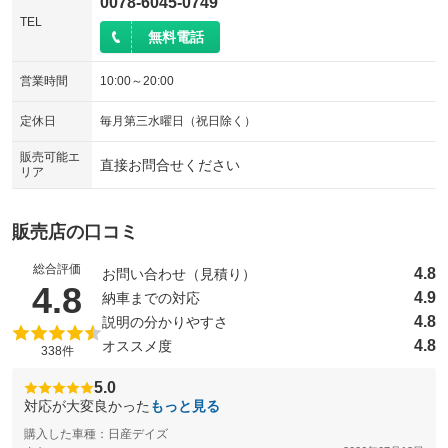
0078-6045-0749
TEL
無料電話
営業時間
10:00～20:00
定休日
毎月第三水曜日（祝日除く）
販売可能エ
直接お問合せください
リア
販売店の口コミ
総合評価
4.8
お問い合わせ（見積り）
（5点満点中）
4.8
4.9
納車までの対応
4.8
説明の分かりやすさ
4.8
オススメ度
338件
5.0
対応が大変良かった
もっと見る
購入した車種：日産デイズ