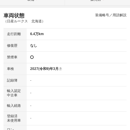
車両状態
装備略号／用語解説
（日産ルークス 北海道）
走行距離
6.4万km
修復歴
なし
禁煙車
車検
2027(令和9)年3月
?
記録簿
-
輸入認定
-
中古車
輸入経路
-
登録済
-
未使用車
ワン