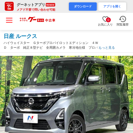
グーネットアプリ
RENEW
ダウンロード
アプリを開く
メアド不要で問い合わせ可能
0
お気に入り
閲覧履歴
日産 ルークス
ハイウェイスター Ｇターボプロパイロットエディション ４Ｗ
Ｄ ターボ 純正８型ナビ 全周囲カメラ 寒冷地仕様 プロパイ
もっと見る
ロット 衝突軽減 両側電動ドア シートヒーター ＣＤ／ＤＶ
Ｄ ドラレコ スマートキー ＬＥＤヘッド アイドリングストッ
プ（北海道）