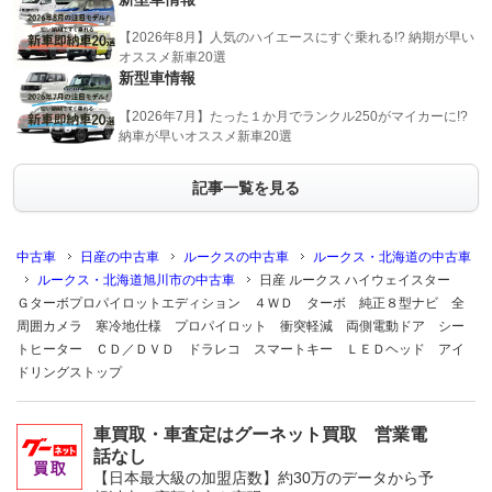
【2026年8月】人気のハイエースにすぐ乗れる!? 納期が早い
オススメ新車20選
新型車情報
【2026年7月】たった１か月でランクル250がマイカーに!?
納車が早いオススメ新車20選
記事一覧を見る
中古車
日産の中古車
ルークスの中古車
ルークス・北海道の中古車
ルークス・北海道旭川市の中古車
日産 ルークス ハイウェイスター
Ｇターボプロパイロットエディション ４ＷＤ ターボ 純正８型ナビ 全
周囲カメラ 寒冷地仕様 プロパイロット 衝突軽減 両側電動ドア シー
トヒーター ＣＤ／ＤＶＤ ドラレコ スマートキー ＬＥＤヘッド アイ
ドリングストップ
車買取・車査定はグーネット買取 営業電
話なし
【日本最大級の加盟店数】約30万のデータから予