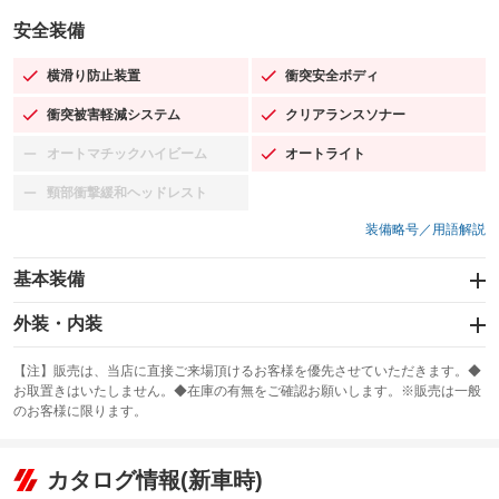
安全装備
横滑り防止装置
衝突安全ボディ
：装備あり
：装備あり
衝突被害軽減システム
クリアランスソナー
：装備あり
：装備あり
オートマチックハイビーム
オートライト
：装備なし
：装備あり
頸部衝撃緩和ヘッドレスト
：装備なし
装備略号／用語解説
基本装備
エアバッグ：運転席/助手席/サイド
外装・内装
：装備あり
スライドドア：両面電動
カーナビ：メモリーナビ他
：装備あり
：装備あり
【注】販売は、当店に直接ご来場頂けるお客様を優先させていただきます。◆
お取置きはいたしません。◆在庫の有無をご確認お願いします。※販売は一般
サンルーフ
ABS
TV：フルセグ
：装備なし
：装備あり
：装備あり
のお客様に限ります。
エアコン
Wエアコン
オーディオ：CDまたはCDチェンジャー
：装備あり
：装備なし
：装備あり
リフトアップ
パワーステアリング
カタログ情報(新車時)
ビジュアル：-／DVD再生
：装備なし
：装備あり
：装備あり