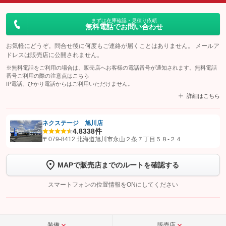
まずは在庫確認・見積り依頼
無料電話でお問い合わせ
お気軽にどうぞ。問合せ後に何度もご連絡が届くことはありません。 メールア
ドレスは販売店に公開されません。
※無料電話をご利用の場合は、販売店へお客様の電話番号が通知されます。無料電話
番号ご利用の際の注意点は
こちら
IP電話、ひかり電話からはご利用いただけません。
詳細はこちら
ネクステージ 旭川店
4.8
338件
【STEP1】
認証画面でグーネットを友だち追加してから「許可する」ボタンを押
〒079-8412 北海道旭川市永山２条７丁目５８‐２４
します
MAPで販売店までのルートを確認する
【STEP2】
トーク画面で
ボタンをタップして問い合わせを
完了してください。
スマートフォンの位置情報をONにしてください
こちら
装備
販売店