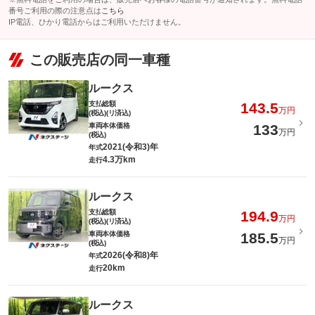
番号ご利用の際の注意点は
こちら
IP電話、ひかり電話からはご利用いただけません。
この販売店の同一車種
ルークス
支払総額
143.5
万円
(税込)(リ済込)
車両本体価格
133
万円
(税込)
2021(令和3)年
年式
4.3万km
走行
ルークス
支払総額
194.9
万円
(税込)(リ済込)
車両本体価格
185.5
万円
(税込)
2026(令和8)年
年式
20km
走行
ルークス