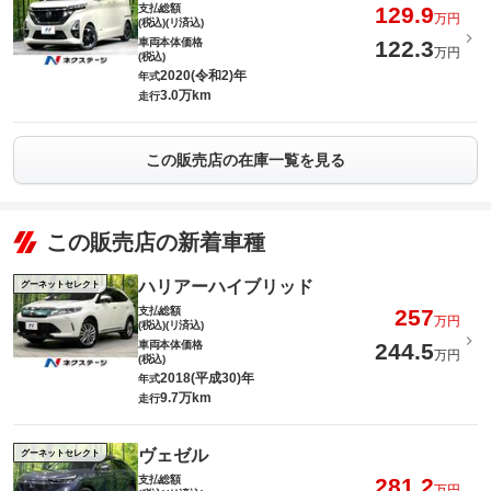
支払総額
129.9
万円
(税込)(リ済込)
車両本体価格
122.3
万円
(税込)
2020(令和2)年
年式
3.0万km
走行
この販売店の在庫一覧を見る
この販売店の新着車種
ハリアーハイブリッド
グーネットセレクト
支払総額
257
万円
(税込)(リ済込)
車両本体価格
244.5
万円
(税込)
2018(平成30)年
年式
9.7万km
走行
ヴェゼル
グーネットセレクト
支払総額
281.2
万円