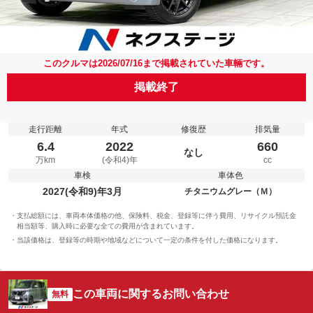
このクルマは2026/07/16まで掲載されていた車輛です。
掲載終了
走行距離
年式
修復歴
排気量
6.4
2022
660
なし
万km
(令和4)年
cc
車検
車体色
2027(令和9)年3月
チタニウムグレー（Ｍ）
支払総額には、車両本体価格の他、保険料、税金、登録等に伴う費用、リサイクル預託金
相当額等、購入時に必要な全ての費用が含まれています。
当該価格は、登録等の時期や地域などについて一定の条件を付した価格になります。
この車両に関するお問い合わせ
無料