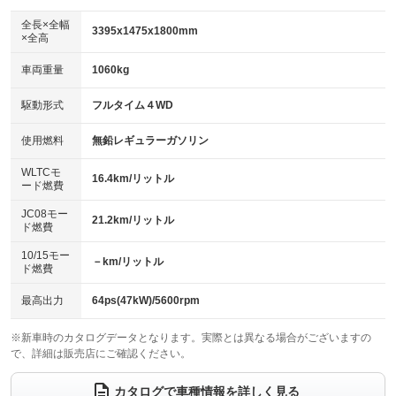
ダウンヒルアシストコントロール
アルミホイール：14インチ
：装備なし
：装備あり
全長×全幅
3395x1475x1800mm
×全高
パワーウィンドウ
盗難防止システム
革シート
ハーフレザーシート
：装備あり
：装備あり
：装備なし
：装備なし
車両重量
1060kg
アイドリングストップ
ドライブレコーダー
キーレス
LEDヘッドランプ
：装備あり
：装備あり
：装備あり
：装備あり
USB入力端子
Bluetooth接続
駆動形式
フルタイム４WD
HID(キセノンライト)
ポータブルナビ
：装備なし
：装備なし
：装備なし
：装備なし
100V電源
クリーンディーゼル
バックカメラ
ETC
使用燃料
無鉛レギュラーガソリン
：装備なし
：装備なし
：装備あり
：装備なし
センターデフロック
エアロ
スマートキー
：装備なし
WLTCモ
：装備なし
：装備あり
16.4km/リットル
ード燃費
レンタカーアップ
展示・試乗車
ローダウン
ランフラットタイヤ
：装備なし
：装備なし
：装備なし
：装備なし
JC08モー
21.2km/リットル
ド燃費
電動格納ミラー
パワーシート
3列シート
：装備あり
：装備なし
：装備なし
10/15モー
装備略号／用語解説
－km/リットル
ベンチシート
フルフラットシート
ド燃費
：装備あり
：装備なし
チップアップシート
オットマン
：装備なし
：装備なし
最高出力
64ps(47kW)/5600rpm
電動格納サードシート
シートヒーター
：装備なし
：装備あり
※新車時のカタログデータとなります。実際とは異なる場合がございますの
で、詳細は販売店にご確認ください。
ウォークスルー
後席モニター
：装備なし
：装備なし
電動リアゲート
フロントカメラ
カタログで車種情報を詳しく見る
：装備なし
：装備あり