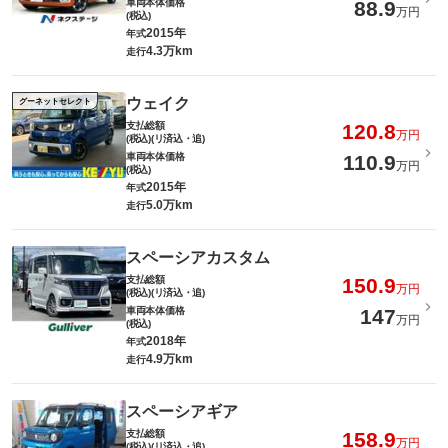
車両本体価格
88.9
万円
(税込)
2015年
年式
4.3万km
走行
ウェイク
グーネットセレクト
支払総額
120.8
万円
(税込)(リ済込・追)
車両本体価格
110.9
万円
(税込)
2015年
年式
5.0万km
走行
スペーシアカスタム
支払総額
150.9
万円
(税込)(リ済込・追)
車両本体価格
147
万円
(税込)
2018年
年式
4.9万km
走行
スペーシアギア
支払総額
158.9
万円
(税込)(リ済込・追)