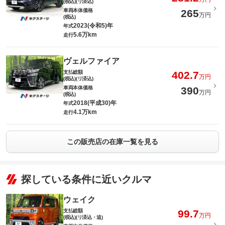
(税込)(リ済込)
車両本体価格
265
万円
(税込)
2023(令和5)年
年式
5.6万km
走行
ヴェルファイア
支払総額
402.7
万円
(税込)(リ済込)
車両本体価格
390
万円
(税込)
2018(平成30)年
年式
4.1万km
走行
この販売店の在庫一覧を見る
探している条件に近いクルマ
ウェイク
支払総額
99.7
万円
(税込)(リ済込・追)