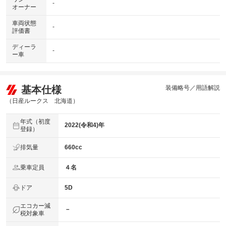
-
オーナー
車両状態
-
評価書
ディーラ
-
ー車
基本仕様
装備略号／用語解説
（日産ルークス 北海道）
年式（初度
2022(令和4)年
登録）
排気量
660cc
乗車定員
４名
ドア
5D
エコカー減
－
税対象車