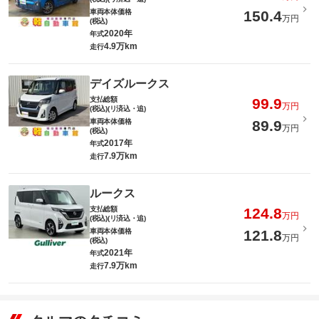
車両本体価格
150.4
万円
(税込)
2020年
年式
4.9万km
走行
デイズルークス
支払総額
99.9
万円
(税込)(リ済込・追)
車両本体価格
89.9
万円
(税込)
2017年
年式
7.9万km
走行
ルークス
支払総額
124.8
万円
(税込)(リ済込・追)
車両本体価格
121.8
万円
(税込)
2021年
年式
7.9万km
走行