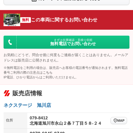
シートエアコン
全周囲カメラ
：装備なし
：装備あり
サイドカメラ
ルーフレール
この車両に関するお問い合わせ
：装備あり
無料
：装備なし
エアサスペンション
ヘッドライトウォッシャー
：装備なし
：装備なし
装備略号／用語解説
まずは在庫確認・見積り依頼
無料電話でお問い合わせ
お気軽にどうぞ。問合せ後に何度もご連絡が届くことはありません。メールア
ドレスは販売店に公開されません。
※無料電話をご利用の場合は、販売店へお客様の電話番号が通知されます。無料電話
番号ご利用の際の注意点は
こちら
IP電話、ひかり電話からはご利用いただけません。
販売店情報
ネクステージ 旭川店
079-8412
住所
MAP
北海道旭川市永山２条７丁目５８‐２４