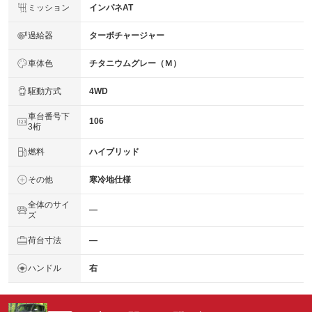
ミッション
インパネAT
過給器
ターボチャージャー
車体色
チタニウムグレー（Ｍ）
駆動方式
4WD
車台番号下
106
3桁
燃料
ハイブリッド
その他
寒冷地仕様
全体のサイ
―
ズ
荷台寸法
―
ハンドル
右