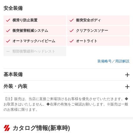
安全装備
横滑り防止装置
衝突安全ボディ
：装備あり
：装備あり
衝突被害軽減システム
クリアランスソナー
：装備あり
：装備あり
オートマチックハイビーム
オートライト
：装備あり
：装備あり
頸部衝撃緩和ヘッドレスト
：装備なし
装備略号／用語解説
基本装備
エアバッグ：運転席/助手席/サイド
外装・内装
：装備あり
スライドドア
カーナビ：SDナビ
：装備なし
：装備あり
【注】販売は、当店に直接ご来場頂けるお客様を優先させていただきます。◆
お取置きはいたしません。◆在庫の有無をご確認お願いします。※販売は一般
サンルーフ
ABS
TV：フルセグ
：装備なし
：装備あり
：装備あり
のお客様に限ります。
エアコン
Wエアコン
オーディオ：CDまたはCDチェンジャー／ミュージックプレイヤー接続
：装備あり
：装備なし
：装備あり
可／ミュージックサーバー
リフトアップ
パワーステアリング
カタログ情報(新車時)
：装備なし
：装備あり
ビジュアル：-／DVD再生
：装備あり