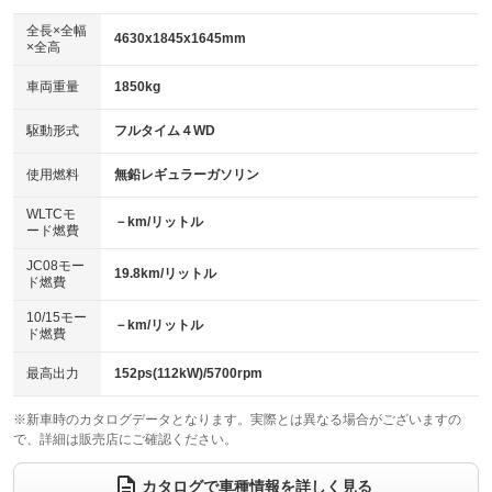
ダウンヒルアシストコントロール
：装備なし
アルミホイール：18インチ
全長×全幅
：装備あり
4630x1845x1645mm
×全高
パワーウィンドウ
盗難防止システム
：装備あり
：装備あり
革シート
ハーフレザーシート
：装備あり
：装備なし
車両重量
1850kg
アイドリングストップ
ドライブレコーダー
：装備あり
：装備あり
キーレス
LEDヘッドランプ
：装備あり
：装備あり
USB入力端子
Bluetooth接続
駆動形式
フルタイム４WD
：装備なし
：装備あり
HID(キセノンライト)
ポータブルナビ
：装備なし
：装備なし
100V電源
クリーンディーゼル
使用燃料
無鉛レギュラーガソリン
：装備なし
：装備なし
バックカメラ
ETC
：装備あり
：装備あり
センターデフロック
：装備なし
WLTCモ
エアロ
スマートキー
－km/リットル
：装備なし
：装備あり
ード燃費
レンタカーアップ
展示・試乗車
：装備なし
：装備なし
ローダウン
ランフラットタイヤ
：装備なし
：装備なし
JC08モー
19.8km/リットル
ド燃費
電動格納ミラー
：装備あり
パワーシート
3列シート
：装備あり
：装備なし
10/15モー
装備略号／用語解説
－km/リットル
ド燃費
ベンチシート
フルフラットシート
：装備なし
：装備なし
チップアップシート
オットマン
最高出力
152ps(112kW)/5700rpm
：装備なし
：装備なし
電動格納サードシート
シートヒーター
：装備なし
：装備あり
※新車時のカタログデータとなります。実際とは異なる場合がございますの
で、詳細は販売店にご確認ください。
ウォークスルー
後席モニター
：装備なし
：装備なし
カタログで車種情報を詳しく見る
電動リアゲート
フロントカメラ