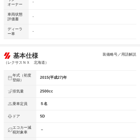
-
オーナー
車両状態
-
評価書
ディーラ
-
ー車
基本仕様
装備略号／用語解説
（レクサスＮＸ 北海道）
年式（初度
2015(平成27)年
登録）
排気量
2500cc
乗車定員
５名
ドア
5D
エコカー減
－
税対象車