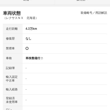
車両状態
装備略号／用語解説
（レクサスＮＸ 北海道）
走行距離
4.3万km
修復歴
なし
禁煙車
車検
車検整備付
?
記録簿
-
輸入認定
-
中古車
輸入経路
-
登録済
-
未使用車
ワン