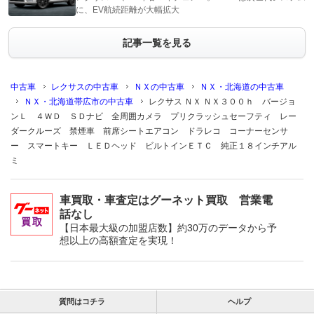
に、EV航続距離が大幅拡大
記事一覧を見る
中古車
レクサスの中古車
ＮＸの中古車
ＮＸ・北海道の中古車
ＮＸ・北海道帯広市の中古車
レクサス ＮＸ ＮＸ３００ｈ バージョ
ンＬ ４ＷＤ ＳＤナビ 全周囲カメラ プリクラッシュセーフティ レー
ダークルーズ 禁煙車 前席シートエアコン ドラレコ コーナーセンサ
ー スマートキー ＬＥＤヘッド ビルトインＥＴＣ 純正１８インチアル
ミ
車買取・車査定はグーネット買取 営業電
話なし
【日本最大級の加盟店数】約30万のデータから予
想以上の高額査定を実現！
質問はコチラ
ヘルプ