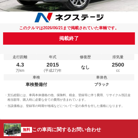
このクルマは2026/06/21まで掲載されていた車輛です。
掲載終了
走行距離
年式
修復歴
排気量
4.3
2015
2500
なし
万km
(平成27)年
cc
車検
車体色
車検整備付
ブラック
支払総額には、車両本体価格の他、保険料、税金、登録等に伴う費用、リサイクル預託金
相当額等、購入時に必要な全ての費用が含まれています。
当該価格は、登録等の時期や地域などについて一定の条件を付した価格になります。
この車両に関するお問い合わせ
無料