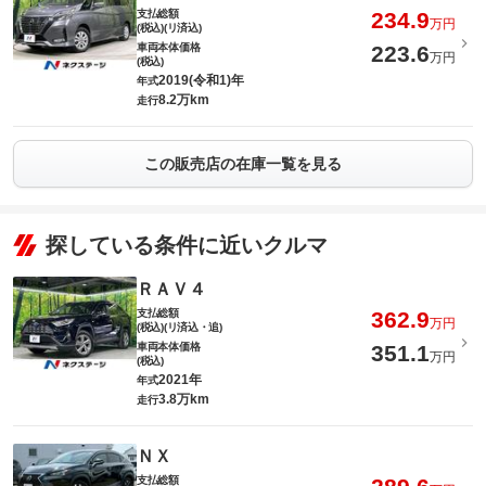
支払総額
234.9
万円
(税込)(リ済込)
車両本体価格
223.6
万円
(税込)
2019(令和1)年
年式
8.2万km
走行
この販売店の在庫一覧を見る
探している条件に近いクルマ
ＲＡＶ４
支払総額
362.9
万円
(税込)(リ済込・追)
車両本体価格
351.1
万円
(税込)
2021年
年式
3.8万km
走行
ＮＸ
支払総額