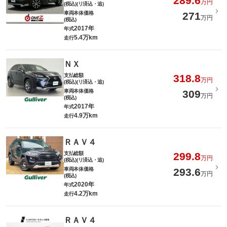
289.6
万円
(税込)(リ済込・追)
車両本体価格
271
万円
(税込)
2017年
年式
5.4万km
走行
ＮＸ
支払総額
318.8
万円
(税込)(リ済込・追)
車両本体価格
309
万円
(税込)
2017年
年式
4.9万km
走行
ＲＡＶ４
支払総額
299.8
万円
(税込)(リ済込・追)
車両本体価格
293.6
万円
(税込)
2020年
年式
4.2万km
走行
ＲＡＶ４