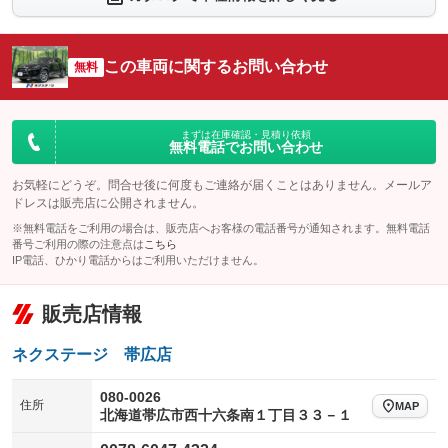
：装備なし
：装備あり
シートエアコン
全周囲カメラ
：装備あり
：装備あり
この車両に関するお問い合わせ
サイドカメラ
無料
ルーフレール
：装備あり
：装備なし
エアサスペンション
ヘッドライトウォッシャー
：装備なし
：装備なし
装備略号／用語解説
まずは在庫確認・見積り依頼
無料電話でお問い合わせ
お気軽にどうぞ。問合せ後に何度もご連絡が届くことはありません。メールア
ドレスは販売店に公開されません。
※無料電話をご利用の場合は、販売店へお客様の電話番号が通知されます。無料電話
番号ご利用の際の注意点は
こちら
IP電話、ひかり電話からはご利用いただけません。
販売店情報
ネクステージ 帯広店
080-0026
住所
MAP
北海道帯広市西十六条南１丁目３３－１