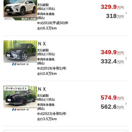
支払総額
329.9
万円
(税込)(リ済込)
車両本体価格
318
万円
(税込)
2018(平成30)年
年式
6.3万km
走行
ＮＸ
支払総額
349.9
万円
(税込)(リ済込)
車両本体価格
332.4
万円
(税込)
2019(令和1)年
年式
2.8万km
走行
ＮＸ
グーネットセレクト
支払総額
574.9
万円
(税込)(リ済込)
車両本体価格
562.6
万円
(税込)
2023(令和5)年
年式
3.5万km
走行