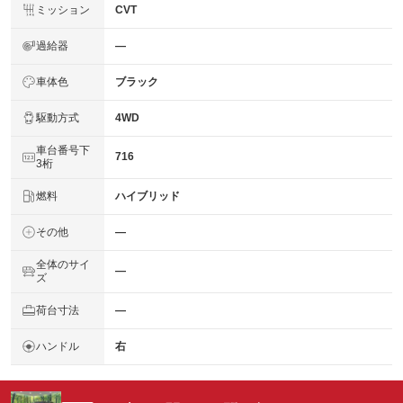
ミッション
CVT
過給器
―
車体色
ブラック
駆動方式
4WD
車台番号下
716
3桁
燃料
ハイブリッド
その他
―
全体のサイ
―
ズ
荷台寸法
―
ハンドル
右