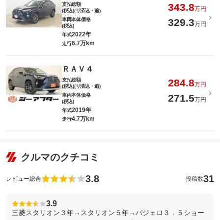
支払総額
343.8
万円
(税込)(リ済込・追)
車両本体価格
329.3
万円
(税込)
2022年
年式
6.7万km
走行
ＲＡＶ４
支払総額
284.8
万円
(税込)(リ済込・追)
車両本体価格
271.5
万円
(税込)
2019年
年式
4.7万km
走行
クルマのクチコミ
3.8
31
レビュー総合
投稿数
3.9
三菱スタリオン３年→スタリオン５年→パジェロ３．５ショー