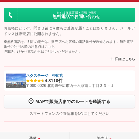
まずは在庫確認・見積り依頼
無料電話でお問い合わせ
お気軽にどうぞ。問合せ後に何度もご連絡が届くことはありません。 メールア
ドレスは販売店に公開されません。
※無料電話をご利用の場合は、販売店へお客様の電話番号が通知されます。無料電話
番号ご利用の際の注意点は
こちら
IP電話、ひかり電話からはご利用いただけません。
詳細はこちら
ネクステージ 帯広店
4.8
110件
【STEP1】
認証画面でグーネットを友だち追加してから「許可する」ボタンを押
〒080-0026 北海道帯広市西十六条南１丁目３３－１
します
MAPで販売店までのルートを確認する
【STEP2】
トーク画面で
ボタンをタップして問い合わせを
完了してください。
スマートフォンの位置情報をONにしてください
こちら
装備
販売店