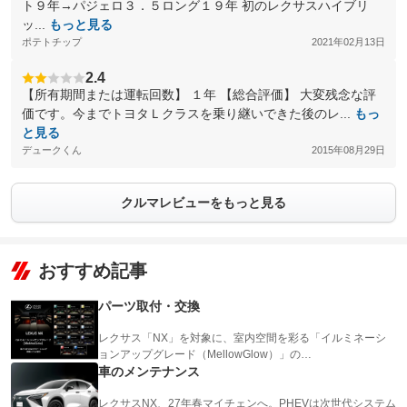
ト９年→パジェロ３．５ロング１９年 初のレクサスハイブリ
ッ...
もっと見る
ポテトチップ
2021年02月13日
2.4
【所有期間または運転回数】 １年 【総合評価】 大変残念な評
価です。今までトヨタＬクラスを乗り継いできた後のレ...
もっ
と見る
デュークくん
2015年08月29日
クルマレビューをもっと見る
おすすめ記事
パーツ取付・交換
レクサス「NX」を対象に、室内空間を彩る「イルミネーシ
ョンアップグレード（MellowGlow）」の…
車のメンテナンス
レクサスNX、27年春マイチェンへ。PHEVは次世代システム