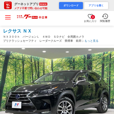
グーネットアプリ
RENEW
ダウンロード
アプリを開く
メアド不要で問い合わせ可能
0
お気に入り
閲覧履歴
レクサス ＮＸ
ＮＸ３００ｈ バージョンＬ ４ＷＤ ＳＤナビ 全周囲カメラ
プリクラッシュセーフティ レーダークルーズ 禁煙車 前席シー
もっと見る
トエアコン ドラレコ コーナーセンサー スマートキー ＬＥＤ
ヘッド ビルトインＥＴＣ 純正１８インチアルミ（北海道）