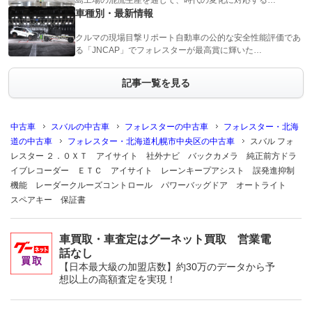
島工場の混流生産を通じて、時代の変化に対応する…
車種別・最新情報
クルマの現場目撃リポート自動車の公的な安全性能評価であ
る「JNCAP」でフォレスターが最高賞に輝いた…
記事一覧を見る
中古車
スバルの中古車
フォレスターの中古車
フォレスター・北海
道の中古車
フォレスター・北海道札幌市中央区の中古車
スバル フォ
レスター ２．０ＸＴ アイサイト 社外ナビ バックカメラ 純正前方ドラ
イブレコーダー ＥＴＣ アイサイト レーンキープアシスト 誤発進抑制
機能 レーダークルーズコントロール パワーバッグドア オートライト
スペアキー 保証書
車買取・車査定はグーネット買取 営業電
話なし
【日本最大級の加盟店数】約30万のデータから予
想以上の高額査定を実現！