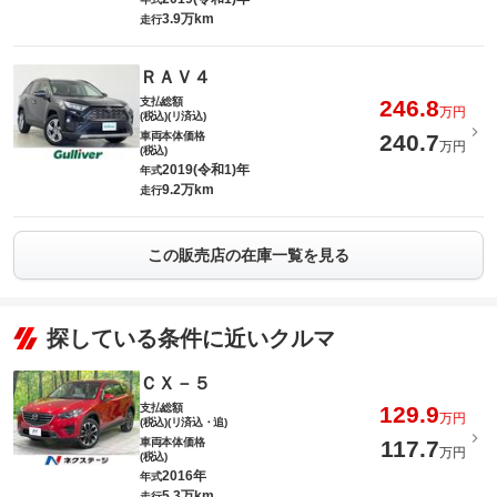
3.9万km
走行
ＲＡＶ４
支払総額
246.8
万円
(税込)(リ済込)
車両本体価格
240.7
万円
(税込)
2019(令和1)年
年式
9.2万km
走行
この販売店の在庫一覧を見る
探している条件に近いクルマ
ＣＸ－５
支払総額
129.9
万円
(税込)(リ済込・追)
車両本体価格
117.7
万円
(税込)
2016年
年式
5.3万km
走行