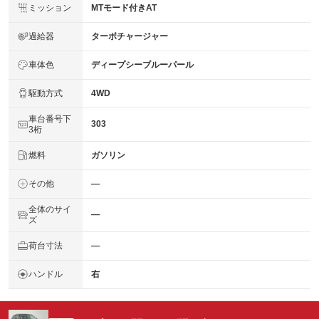
ミッション
MTモード付きAT
過給器
ターボチャージャー
車体色
ディープシーブルーパール
駆動方式
4WD
車台番号下
303
3桁
燃料
ガソリン
その他
―
全体のサイ
―
ズ
荷台寸法
―
ハンドル
右