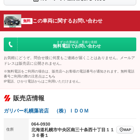
シートエアコン
全周囲カメラ
：装備なし
：装備なし
サイドカメラ
ルーフレール
この車両に関するお問い合わせ
：装備なし
無料
：装備なし
エアサスペンション
ヘッドライトウォッシャー
：装備なし
：装備なし
装備略号／用語解説
まずは在庫確認・見積り依頼
無料電話でお問い合わせ
お気軽にどうぞ。問合せ後に何度もご連絡が届くことはありません。メールア
ドレスは販売店に公開されません。
※無料電話をご利用の場合は、販売店へお客様の電話番号が通知されます。無料電話
番号ご利用の際の注意点は
こちら
IP電話、ひかり電話からはご利用いただけません。
販売店情報
ガリバー札幌藻岩店 （株）ＩＤＯＭ
064-0930
住所
北海道札幌市中央区南三十条西十丁目１１
MAP
３６番１