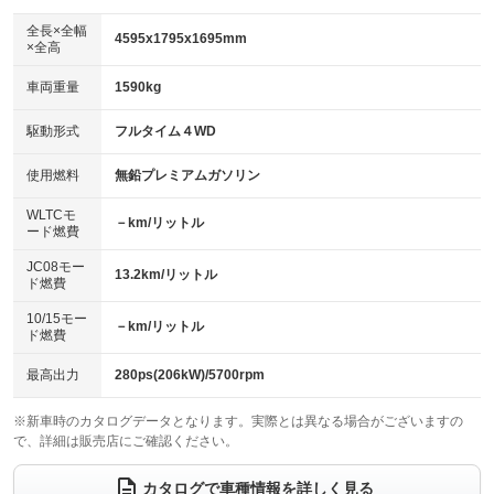
ダウンヒルアシストコントロール
アルミホイール：18インチ
：装備なし
：装備あり
全長×全幅
4595x1795x1695mm
×全高
パワーウィンドウ
盗難防止システム
革シート
ハーフレザーシート
：装備あり
：装備あり
：装備なし
：装備なし
車両重量
1590kg
アイドリングストップ
ドライブレコーダー
キーレス
LEDヘッドランプ
：装備なし
：装備あり
：装備あり
：装備なし
USB入力端子
Bluetooth接続
駆動形式
フルタイム４WD
HID(キセノンライト)
ポータブルナビ
：装備あり
：装備あり
：装備あり
：装備なし
100V電源
クリーンディーゼル
バックカメラ
ETC
使用燃料
無鉛プレミアムガソリン
：装備なし
：装備なし
：装備あり
：装備あり
センターデフロック
エアロ
スマートキー
：装備なし
WLTCモ
：装備あり
：装備あり
－km/リットル
ード燃費
レンタカーアップ
展示・試乗車
ローダウン
ランフラットタイヤ
：装備なし
：装備なし
：装備なし
：装備なし
JC08モー
13.2km/リットル
ド燃費
電動格納ミラー
パワーシート
3列シート
：装備なし
：装備あり
：装備なし
10/15モー
装備略号／用語解説
－km/リットル
ベンチシート
フルフラットシート
ド燃費
：装備なし
：装備なし
チップアップシート
オットマン
：装備なし
：装備なし
最高出力
280ps(206kW)/5700rpm
電動格納サードシート
シートヒーター
：装備なし
：装備あり
※新車時のカタログデータとなります。実際とは異なる場合がございますの
で、詳細は販売店にご確認ください。
ウォークスルー
後席モニター
：装備なし
：装備なし
電動リアゲート
フロントカメラ
カタログで車種情報を詳しく見る
：装備あり
：装備なし