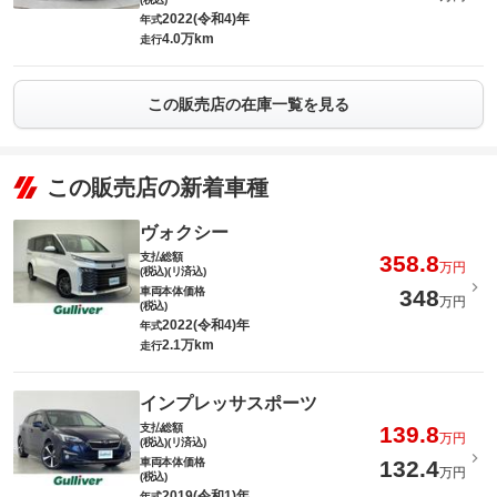
2022(令和4)年
年式
4.0万km
走行
この販売店の在庫一覧を見る
この販売店の新着車種
ヴォクシー
支払総額
358.8
万円
(税込)(リ済込)
車両本体価格
348
万円
(税込)
2022(令和4)年
年式
2.1万km
走行
インプレッサスポーツ
支払総額
139.8
万円
(税込)(リ済込)
車両本体価格
132.4
万円
(税込)
2019(令和1)年
年式