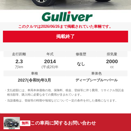
このクルマは2026/06/26まで掲載されていた車輛です。
掲載終了
走行距離
年式
修復歴
排気量
2.3
2014
2000
なし
万km
(平成26)年
cc
車検
車体色
2027(令和9)年3月
ディープシーブルーパール
支払総額には、車両本体価格の他、保険料、税金、登録等に伴う費用、リサイクル預託金
相当額等、購入時に必要な全ての費用が含まれています。
当該価格は、登録等の時期や地域などについて一定の条件を付した価格になります。
この車両に関するお問い合わせ
無料