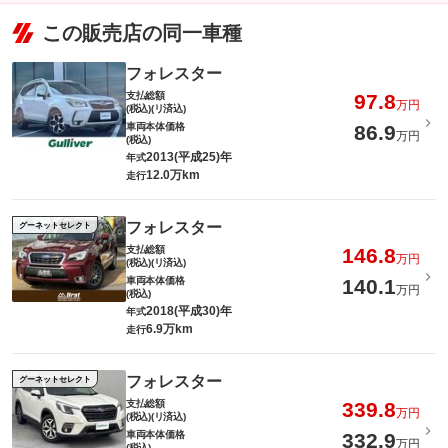
この販売店の同一車種
フォレスター
支払総額
97.8
万円
(税込)(リ済込)
車両本体価格
86.9
万円
(税込)
2013(平成25)年
年式
12.0万km
走行
フォレスター
グーネットセレクト
支払総額
146.8
万円
(税込)(リ済込)
車両本体価格
140.1
万円
(税込)
2018(平成30)年
年式
6.9万km
走行
フォレスター
グーネットセレクト
支払総額
339.8
万円
(税込)(リ済込)
車両本体価格
332.9
万円
(税込)