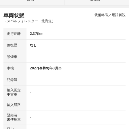
車両状態
装備略号／用語解説
（スバルフォレスター 北海道）
走行距離
2.3万km
修復歴
なし
禁煙車
-
車検
2027(令和9)年3月
?
記録簿
-
輸入認定
-
中古車
輸入経路
-
登録済
-
未使用車
ワン