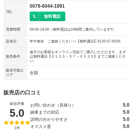
0078-6044-1891
TEL
無料電話
営業時間
09:00-19:00（無料電話は24時間ご案内しています!!）
定休日
年中無休 ご連絡ください⇒【無料通話】0120-57-0535
遠方のお客様もオンライン完結でご購入いただけます。まず
販売条件
は無料通話【０１２０－５７－０５３５】までご連絡くださ
い。
販売可能エ
全国
リア
販売店の口コミ
総合評価
5.0
お問い合わせ（見積り）
（5点満点中）
5.0
5.0
納車までの対応
5.0
説明の分かりやすさ
5.0
オススメ度
1件