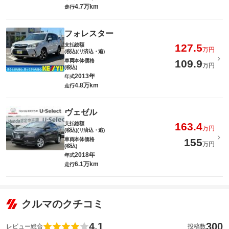
4.7万km
走行
フォレスター
支払総額
127.5
万円
(税込)(リ済込・追)
車両本体価格
109.9
万円
(税込)
2013年
年式
4.8万km
走行
ヴェゼル
支払総額
163.4
万円
(税込)(リ済込・追)
車両本体価格
155
万円
(税込)
2018年
年式
6.1万km
走行
クルマのクチコミ
4.1
300
レビュー総合
投稿数