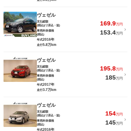
ヴェゼル
支払総額
169.9
万円
(税込)(リ済込・追)
車両本体価格
153.4
万円
(税込)
2016年
年式
5.8万km
走行
ヴェゼル
支払総額
195.8
万円
(税込)(リ済込・追)
車両本体価格
185
万円
(税込)
2017年
年式
3.7万km
走行
ヴェゼル
支払総額
154
万円
(税込)(リ済込・追)
車両本体価格
145
万円
(税込)
2016年
年式