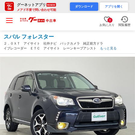
グーネットアプリ
RENEW
ダウンロード
アプリを開く
メアド不要で問い合わせ可能
0
お気に入り
閲覧履歴
スバル フォレスター
２．０ＸＴ アイサイト 社外ナビ バックカメラ 純正前方ドラ
イブレコーダー ＥＴＣ アイサイト レーンキープアシスト 誤
もっと見る
発進抑制機能 レーダークルーズコントロール パワーバッグド
ア オートライト スペアキー 保証書（北海道）