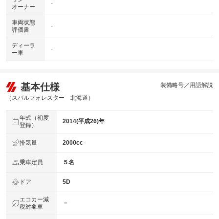
-
オーナー
車両状態
-
評価書
ディーラ
-
ー車
基本仕様
装備略号／用語解説
（スバルフォレスター 北海道）
年式（初度
2014(平成26)年
登録）
排気量
2000cc
乗車定員
５名
ドア
5D
エコカー減
－
税対象車