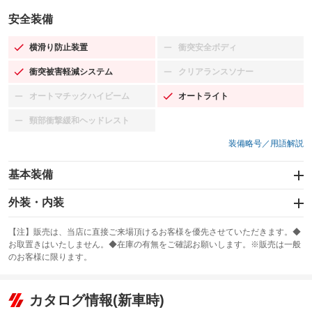
安全装備
横滑り防止装置
衝突安全ボディ
：装備あり
：装備なし
衝突被害軽減システム
クリアランスソナー
：装備あり
：装備なし
オートマチックハイビーム
オートライト
：装備なし
：装備あり
頸部衝撃緩和ヘッドレスト
：装備なし
装備略号／用語解説
基本装備
エアバッグ：運転席/助手席
外装・内装
：装備あり
スライドドア
カーナビ：SDナビ
：装備なし
：装備あり
【注】販売は、当店に直接ご来場頂けるお客様を優先させていただきます。◆
お取置きはいたしません。◆在庫の有無をご確認お願いします。※販売は一般
サンルーフ
ABS
TV：フルセグ
：装備なし
：装備あり
：装備あり
のお客様に限ります。
エアコン
Wエアコン
オーディオ：CDまたはCDチェンジャー／ミュージックサーバー
：装備あり
：装備なし
：装備あり
リフトアップ
パワーステアリング
カタログ情報(新車時)
ビジュアル
：装備なし
：装備あり
：装備なし