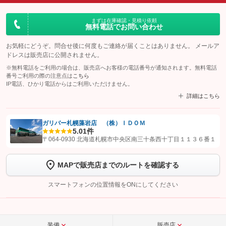
まずは在庫確認・見積り依頼
無料電話でお問い合わせ
お気軽にどうぞ。問合せ後に何度もご連絡が届くことはありません。 メールア
ドレスは販売店に公開されません。
※無料電話をご利用の場合は、販売店へお客様の電話番号が通知されます。無料電話
番号ご利用の際の注意点は
こちら
IP電話、ひかり電話からはご利用いただけません。
詳細はこちら
ガリバー札幌藻岩店 （株）ＩＤＯＭ
5.0
1件
【STEP1】
認証画面でグーネットを友だち追加してから「許可する」ボタンを押
〒064-0930 北海道札幌市中央区南三十条西十丁目１１３６番１
します
MAPで販売店までのルートを確認する
【STEP2】
トーク画面で
ボタンをタップして問い合わせを
完了してください。
スマートフォンの位置情報をONにしてください
こちら
装備
販売店