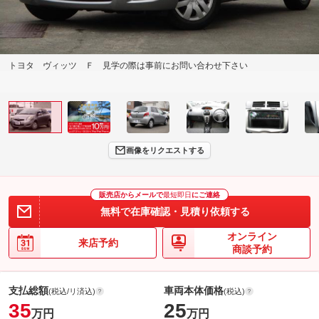
トヨタ ヴィッツ Ｆ 見学の際は事前にお問い合わせ下さい
画像をリクエストする
販売店からメールで
最短即日
にご連絡
無料で在庫確認・見積り依頼する
オンライン
来店予約
商談予約
支払総額
車両本体価格
(税込/リ済込)
(税込)
35
25
万円
万円