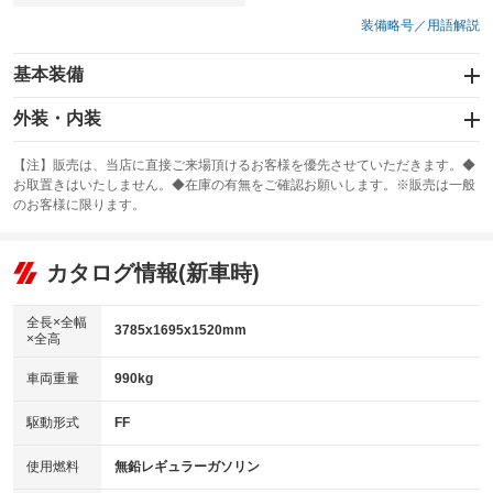
装備略号／用語解説
基本装備
エアバッグ：運転席/助手席
外装・内装
：装備あり
スライドドア
カーナビ
：装備なし
：装備なし
【注】販売は、当店に直接ご来場頂けるお客様を優先させていただきます。◆
お取置きはいたしません。◆在庫の有無をご確認お願いします。※販売は一般
サンルーフ
ABS
TV
：装備なし
：装備あり
：装備なし
のお客様に限ります。
エアコン
Wエアコン
オーディオ：CDまたはCDチェンジャー
：装備あり
：装備なし
：装備あり
リフトアップ
パワーステアリング
カタログ情報(新車時)
ビジュアル
：装備なし
：装備あり
：装備なし
ダウンヒルアシストコントロール
アルミホイール
：装備なし
：装備なし
全長×全幅
3785x1695x1520mm
×全高
パワーウィンドウ
盗難防止システム
革シート
ハーフレザーシート
：装備あり
：装備なし
：装備なし
：装備なし
車両重量
990kg
アイドリングストップ
ドライブレコーダー
キーレス
LEDヘッドランプ
：装備なし
：装備なし
：装備あり
：装備なし
USB入力端子
Bluetooth接続
駆動形式
FF
HID(キセノンライト)
ポータブルナビ
：装備あり
：装備なし
：装備なし
：装備なし
100V電源
クリーンディーゼル
バックカメラ
ETC
使用燃料
無鉛レギュラーガソリン
：装備なし
：装備なし
：装備なし
：装備なし