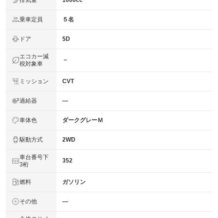
1000cc
乗車定員
５名
ドア
5D
エコカー減
－
税対象車
ミッション
CVT
過給器
―
車体色
ダークグレーＭ
駆動方式
2WD
車台番号下
352
3桁
燃料
ガソリン
その他
―