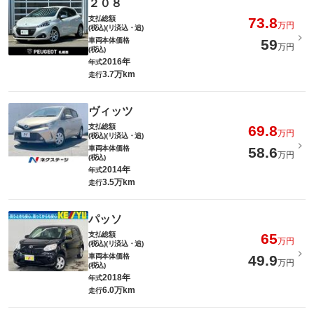
２０８
支払総額
73.8
万円
(税込)(リ済込・追)
車両本体価格
59
万円
(税込)
2016年
年式
3.7万km
走行
ヴィッツ
支払総額
69.8
万円
(税込)(リ済込・追)
車両本体価格
58.6
万円
(税込)
2014年
年式
3.5万km
走行
パッソ
支払総額
65
万円
(税込)(リ済込・追)
車両本体価格
49.9
万円
(税込)
2018年
年式
6.0万km
走行