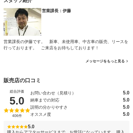
スタッフ紹介
営業課長：伊藤
営業課長の伊藤です。 新車、未使用車、中古車の販売、リースを
行っております。 ご来店をお待ちしております！
メッセージをもっと見る
販売店の口コミ
総合評価
5.0
お問い合わせ（見積り）
（5点満点中）
5.0
5.0
納車までの対応
5.0
説明の分かりやすさ
5.0
オススメ度
406件
5.0
購入からアフターサービスまで、お世話になっています。 購入