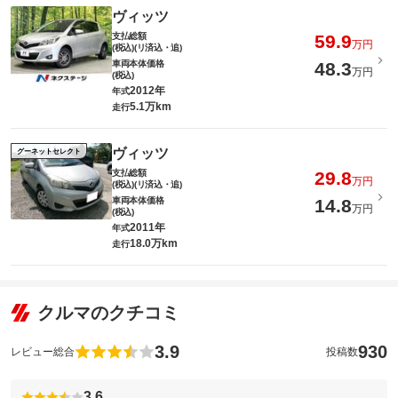
ヴィッツ
支払総額
59.9
万円
(税込)(リ済込・追)
車両本体価格
48.3
万円
(税込)
2012年
年式
5.1万km
走行
ヴィッツ
グーネットセレクト
支払総額
29.8
万円
(税込)(リ済込・追)
車両本体価格
14.8
万円
(税込)
2011年
年式
18.0万km
走行
クルマのクチコミ
3.9
930
レビュー総合
投稿数
3.6