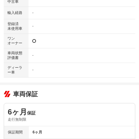
中古車
輸入経路
-
登録済
-
未使用車
ワン
オーナー
車両状態
-
評価書
ディーラ
-
ー車
車両保証
6ヶ月
保証
走行無制限
保証期間
6ヶ月