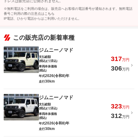
ドレスは販売店に公開されません。
※無料電話をご利用の場合は、販売店へお客様の電話番号が通知されます。無料電話
番号ご利用の際の注意点は
こちら
IP電話、ひかり電話からはご利用いただけません。
この販売店の新着車種
ジムニーノマド
支払総額
317
万円
(税込)(リ済込)
車両本体価格
306
万円
(税込)
2026(令和8)年
年式
30km
走行
ジムニーノマド
支払総額
323
万円
(税込)(リ済込)
車両本体価格
312
万円
(税込)
2026(令和8)年
年式
30km
走行