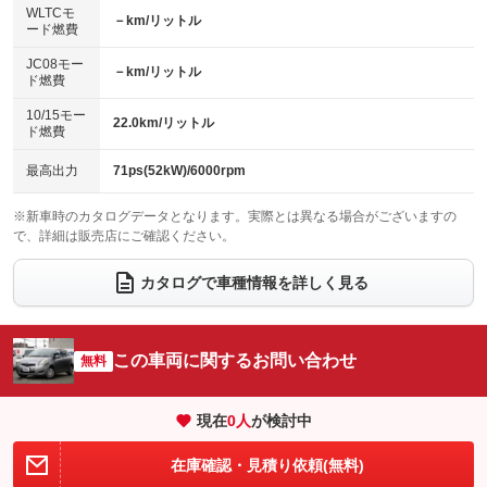
センターデフロック
エアロ
スマートキー
：装備なし
WLTCモ
：装備なし
：装備なし
－km/リットル
ード燃費
レンタカーアップ
展示・試乗車
ローダウン
ランフラットタイヤ
：装備なし
：装備なし
：装備なし
：装備なし
JC08モー
－km/リットル
ド燃費
電動格納ミラー
パワーシート
3列シート
：装備あり
：装備なし
：装備なし
10/15モー
装備略号／用語解説
22.0km/リットル
ベンチシート
フルフラットシート
ド燃費
：装備なし
：装備なし
チップアップシート
オットマン
：装備なし
：装備なし
最高出力
71ps(52kW)/6000rpm
電動格納サードシート
シートヒーター
：装備なし
：装備なし
※新車時のカタログデータとなります。実際とは異なる場合がございますの
で、詳細は販売店にご確認ください。
ウォークスルー
後席モニター
：装備なし
：装備なし
電動リアゲート
フロントカメラ
カタログで車種情報を詳しく見る
：装備なし
：装備なし
シートエアコン
全周囲カメラ
：装備なし
：装備なし
サイドカメラ
ルーフレール
この車両に関するお問い合わせ
：装備なし
無料
：装備なし
エアサスペンション
ヘッドライトウォッシャー
：装備なし
：装備なし
現在
0
人
が検討中
装備略号／用語解説
在庫確認・見積り依頼(無料)