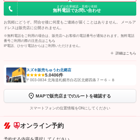
まずは在庫確認・見積り依頼
無料電話でお問い合わせ
お気軽にどうぞ。問合せ後に何度もご連絡が届くことはありません。 メールア
ドレスは販売店に公開されません。
※無料電話をご利用の場合は、販売店へお客様の電話番号が通知されます。無料電話
番号ご利用の際の注意点は
こちら
IP電話、ひかり電話からはご利用いただけません。
詳細はこちら
スズキ販売ちゅうわ北郷店
5.0
406件
【STEP1】
認証画面でグーネットを友だち追加してから「許可する」ボタンを押
〒003-0834 北海道札幌市白石区北郷四条７ー６－８
します
MAPで販売店までのルートを確認する
【STEP2】
トーク画面で
ボタンをタップして問い合わせを
完了してください。
スマートフォンの位置情報をONにしてください
こちら
オンライン予約
予約する内容を選択してください。