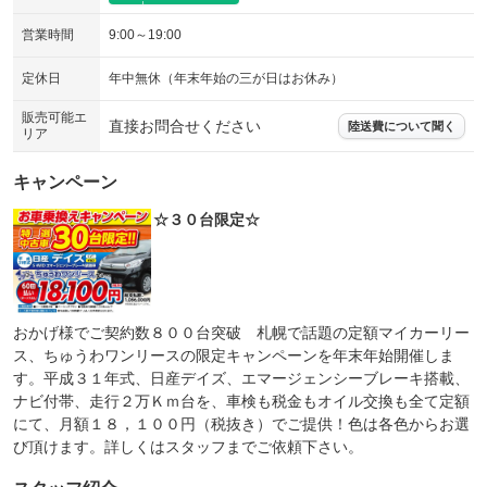
営業時間
9:00～19:00
定休日
年中無休（年末年始の三が日はお休み）
販売可能エ
直接お問合せください
陸送費について聞く
リア
キャンペーン
☆３０台限定☆
おかげ様でご契約数８００台突破 札幌で話題の定額マイカーリー
ス、ちゅうわワンリースの限定キャンペーンを年末年始開催しま
す。平成３１年式、日産デイズ、エマージェンシーブレーキ搭載、
ナビ付帯、走行２万Ｋｍ台を、車検も税金もオイル交換も全て定額
にて、月額１８，１００円（税抜き）でご提供！色は各色からお選
び頂けます。詳しくはスタッフまでご依頼下さい。