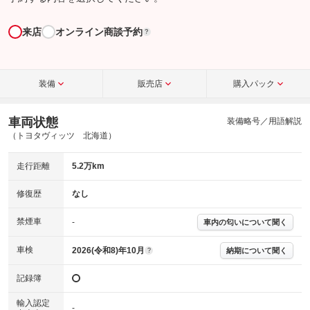
来店
オンライン商談予約
?
装備
販売店
購入パック
車両状態
装備略号／用語解説
（トヨタヴィッツ 北海道）
走行距離
5.2万km
修復歴
なし
禁煙車
-
車内の匂いについて聞く
車検
2026(令和8)年10月
納期について聞く
?
記録簿
輸入認定
-