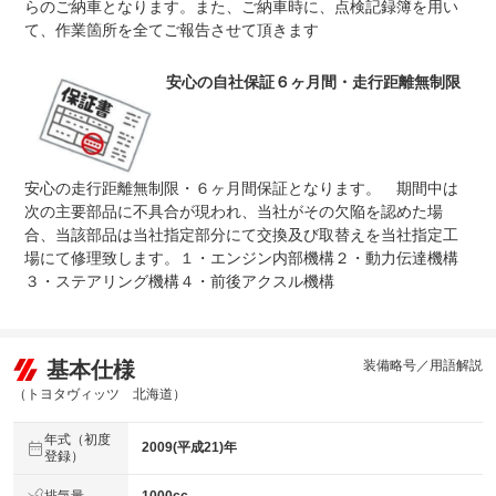
安心の法定１２ヶ月定期点検整備を実施。車検基準に沿っ
らのご納車となります。また、ご納車時に、点検記録簿を用い
法定整備
て、不具合箇所の整備・部品交換を実施します。また、ご
て、作業箇所を全てご報告させて頂きます
について
納車時に、法定点検記録簿を用いて、しっかり整備箇所の
ご説明もさせて頂きます。
安心の自社保証６ヶ月間・走行距離無制限
安心の走行距離無制限・６ヶ月間保証となります。 期間中は
次の主要部品に不具合が現われ、当社がその欠陥を認めた場
合、当該部品は当社指定部分にて交換及び取替えを当社指定工
場にて修理致します。１・エンジン内部機構２・動力伝達機構
３・ステアリング機構４・前後アクスル機構
基本仕様
装備略号／用語解説
（トヨタヴィッツ 北海道）
年式（初度
2009(平成21)年
登録）
排気量