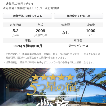
（諸費用10万円を含む）
法定整備：
整備付
保証：
6ヶ月・走行無制限
希望予算で相談してみる
価格変更をお知らせ
走行距離
年式
修復歴
排気量
5.2
2009
1000
なし
万km
(平成21)年
cc
車検
車体色
2026(令和8)年10月
ダークグレーＭ
支払総額には、車両本体価格の他、保険料、税金、登録等に伴う費用、リサイクル預託金
相当額等、購入時に必要な全ての費用が含まれています。
当該価格は、登録等の時期や地域などについて一定の条件を付した価格になります。