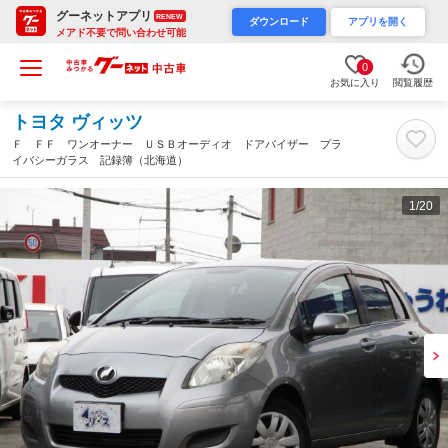
グーネットアプリ
RENEW
ダウンロード
アプリを開く
メアド不要で問い合わせ可能
0
お気に入り
閲覧履歴
トヨタ ヴィッツ
Ｆ ＦＦ ワンオーナー ＵＳＢオーディオ ドアバイザー プラ
イバシーガラス 記録簿（北海道）
1
/20