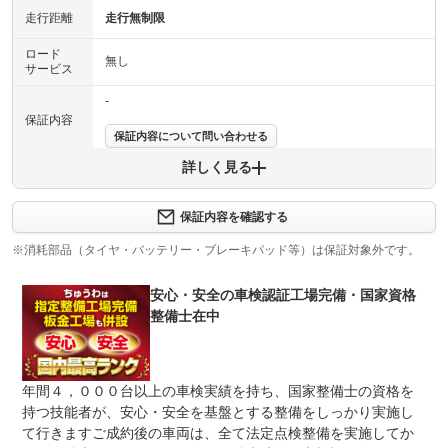
走行距離
走行無制限
ロード
無し
サービス
-
保証内容
保証内容について問い合わせる
詳しく見る
保証期間 登録日より６ヶ月間有効 適用部位
保証項目
納車時法定点検整備実施箇所のみ適用
保証内容を確認する
修理回数
-
※消耗部品（タイヤ・バッテリー・ブレーキパッド等）は保証対象外です。
上限金額
-
安心・安全の車検認証工場完備・国家資格
免責金
無し
整備士在中
保証修理
-
受付先
整備付 法定12ヶ月または法定24ヶ月点検整備付
年間４，０００台以上の車検実績を持ち、国家整備士の資格を
法定整備
※車検なし・車検整備付の場合は法定24ヶ月点検整備付
持つ技能者が、安心・安全を基盤とする整備をしっかり実施し
※商用車は6ヶ月または12ヶ月点検整備付
て行きますご成約後の車両は、全て法定点検整備を実施してか