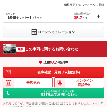
価格変更お知らせメールに登録
支払総額(税込)
Aパック
35.7
【希望ナンバー】パック
万円
内：オプシ
0.7
ョン価格
万円
ローンシミュレーション
(税込)
車両本体価
25
万円
格
この車両に関するお問い合わせ
無料
現在
0
人
が検討中
パック内容
希望ナンバーを取得するパックです。お好きな数字・思い出の数
在庫確認・見積り依頼(無料)
字をお客様の愛車にも！※一部取得出来ないナンバーもございま
す。※人気の数字等は、抽選になることがございます。ご了承く
オンライン
ださい。
来店予約
商談予約
備考
－
まずは在庫確認・見積り依頼
無料電話でお問い合わせ
このパックの見積もり依頼（無料）
お気軽にどうぞ。問合せ後に何度もご連絡が届くことはありません。メールア