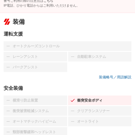
番号ご利用の際の注意点は
こちら
IP電話、ひかり電話からはご利用いただけません。
装備
運転支援
オートクルーズコントロール
：装備なし
レーンアシスト
自動駐車システム
：装備なし
：装備なし
パークアシスト
：装備なし
装備略号／用語解説
安全装備
横滑り防止装置
衝突安全ボディ
：装備なし
：装備あり
衝突被害軽減システム
クリアランスソナー
：装備なし
：装備なし
オートマチックハイビーム
オートライト
：装備なし
：装備なし
頸部衝撃緩和ヘッドレスト
：装備なし