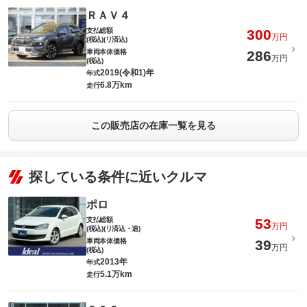
ＲＡＶ４
支払総額
300
万円
(税込)(リ済込)
車両本体価格
286
万円
(税込)
2019(令和1)年
年式
6.8万km
走行
この販売店の在庫一覧を見る
探している条件に近いクルマ
ポロ
支払総額
53
万円
(税込)(リ済込・追)
車両本体価格
39
万円
(税込)
2013年
年式
5.1万km
走行