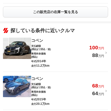
この販売店の在庫一覧を見る
探している条件に近いクルマ
コペン
支払総額
100
万円
(税込)(リ済込・追)
車両本体価格
88
万円
(税込)
2014年
年式
11.2万km
走行
コペン
支払総額
68
万円
(税込)(リ済込・追)
車両本体価格
64
万円
(税込)
2015年
年式
20.1万km
走行