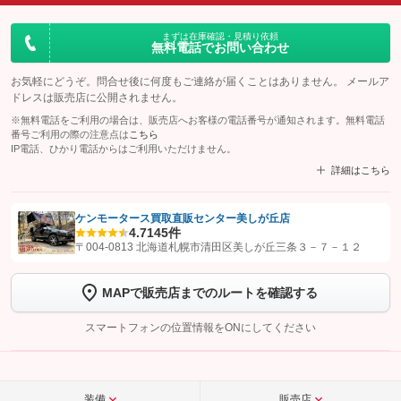
まずは在庫確認・見積り依頼
無料電話でお問い合わせ
お気軽にどうぞ。問合せ後に何度もご連絡が届くことはありません。 メールア
ドレスは販売店に公開されません。
※無料電話をご利用の場合は、販売店へお客様の電話番号が通知されます。無料電話
番号ご利用の際の注意点は
こちら
IP電話、ひかり電話からはご利用いただけません。
詳細はこちら
ケンモータース買取直販センター美しが丘店
4.7
145件
【STEP1】
認証画面でグーネットを友だち追加してから「許可する」ボタンを押
〒004-0813 北海道札幌市清田区美しが丘三条３－７－１２
します
MAPで販売店までのルートを確認する
【STEP2】
トーク画面で
ボタンをタップして問い合わせを
完了してください。
スマートフォンの位置情報をONにしてください
こちら
装備
販売店