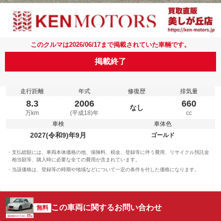
このクルマは2026/06/17まで掲載されていた車輛です。
掲載終了
走行距離
年式
修復歴
排気量
8.3
2006
660
なし
万km
(平成18)年
cc
車検
車体色
2027(令和9)年9月
ゴールド
支払総額には、車両本体価格の他、保険料、税金、登録等に伴う費用、リサイクル預託金
相当額等、購入時に必要な全ての費用が含まれています。
当該価格は、登録等の時期や地域などについて一定の条件を付した価格になります。
この車両に関するお問い合わせ
無料