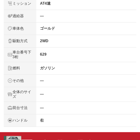
ミッション
AT4速
過給器
―
車体色
ゴールド
駆動方式
2WD
車台番号下
629
3桁
燃料
ガソリン
その他
―
全体のサイ
―
ズ
荷台寸法
―
ハンドル
右