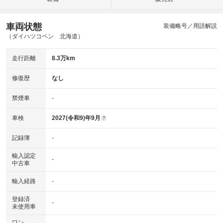
車両状態
装備略号／用語解説
（ダイハツコペン 北海道）
走行距離
8.3万km
修復歴
なし
禁煙車
-
車検
2027(令和9)年9月
?
記録簿
-
輸入認定
-
中古車
輸入経路
-
登録済
-
未使用車
ワン