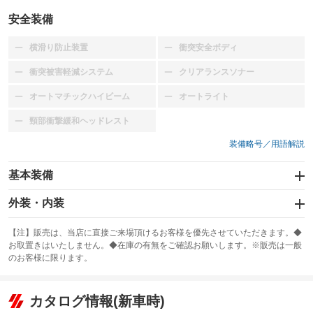
安全装備
横滑り防止装置
衝突安全ボディ
：装備なし
：装備なし
衝突被害軽減システム
クリアランスソナー
：装備なし
：装備なし
オートマチックハイビーム
オートライト
：装備なし
：装備なし
頸部衝撃緩和ヘッドレスト
：装備なし
装備略号／用語解説
基本装備
エアバッグ：運転席/助手席
外装・内装
：装備あり
スライドドア
カーナビ
：装備なし
：装備なし
【注】販売は、当店に直接ご来場頂けるお客様を優先させていただきます。◆
お取置きはいたしません。◆在庫の有無をご確認お願いします。※販売は一般
サンルーフ
ABS
TV
：装備なし
：装備なし
：装備なし
のお客様に限ります。
エアコン
Wエアコン
オーディオ：MDまたはMDチェンジャー／CDまたはCDチェンジャー
：装備あり
：装備なし
：装備あり
リフトアップ
パワーステアリング
カタログ情報(新車時)
ビジュアル
：装備なし
：装備あり
：装備なし