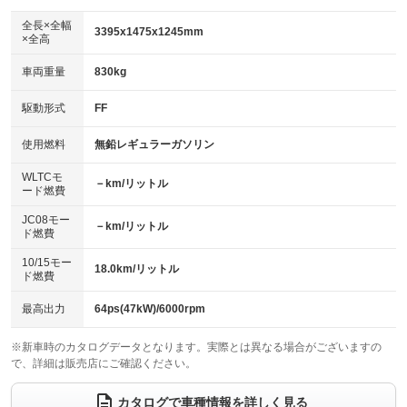
ダウンヒルアシストコントロール
アルミホイール：アルミホイール
：装備なし
：装備あり
全長×全幅
3395x1475x1245mm
×全高
パワーウィンドウ
盗難防止システム
革シート
ハーフレザーシート
：装備あり
：装備なし
：装備なし
：装備なし
車両重量
830kg
アイドリングストップ
ドライブレコーダー
キーレス
LEDヘッドランプ
：装備なし
：装備あり
：装備あり
：装備なし
USB入力端子
Bluetooth接続
駆動形式
FF
HID(キセノンライト)
ポータブルナビ
：装備なし
：装備なし
：装備なし
：装備なし
100V電源
クリーンディーゼル
バックカメラ
ETC
使用燃料
無鉛レギュラーガソリン
：装備なし
：装備なし
：装備なし
：装備なし
センターデフロック
エアロ
スマートキー
：装備なし
WLTCモ
：装備なし
：装備なし
－km/リットル
ード燃費
レンタカーアップ
展示・試乗車
ローダウン
ランフラットタイヤ
：装備なし
：装備なし
：装備なし
：装備なし
JC08モー
－km/リットル
ド燃費
電動格納ミラー
パワーシート
3列シート
：装備なし
：装備なし
：装備なし
10/15モー
装備略号／用語解説
18.0km/リットル
ベンチシート
フルフラットシート
ド燃費
：装備なし
：装備なし
チップアップシート
オットマン
：装備なし
：装備なし
最高出力
64ps(47kW)/6000rpm
電動格納サードシート
シートヒーター
：装備なし
：装備なし
※新車時のカタログデータとなります。実際とは異なる場合がございますの
で、詳細は販売店にご確認ください。
ウォークスルー
後席モニター
：装備なし
：装備なし
電動リアゲート
フロントカメラ
カタログで車種情報を詳しく見る
：装備なし
：装備なし