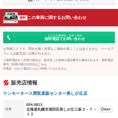
シートエアコン
全周囲カメラ
：装備なし
：装備なし
サイドカメラ
ルーフレール
この車両に関するお問い合わせ
：装備なし
無料
：装備なし
エアサスペンション
ヘッドライトウォッシャー
：装備なし
：装備なし
装備略号／用語解説
まずは在庫確認・見積り依頼
無料電話でお問い合わせ
お気軽にどうぞ。問合せ後に何度もご連絡が届くことはありません。メールア
ドレスは販売店に公開されません。
※無料電話をご利用の場合は、販売店へお客様の電話番号が通知されます。無料電話
番号ご利用の際の注意点は
こちら
IP電話、ひかり電話からはご利用いただけません。
販売店情報
ケンモータース買取直販センター美しが丘店
004-0813
住所
北海道札幌市清田区美しが丘三条３－７－
MAP
１２