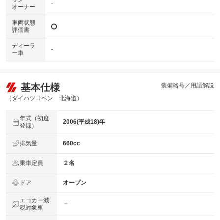
-
オーナー
車両状態
評価書
ディーラ
-
ー車
基本仕様
装備略号／用語解説
（ダイハツコペン 北海道）
年式（初度
2006(平成18)年
登録）
排気量
660cc
乗車定員
２名
ドア
オープン
エコカー減
－
税対象車