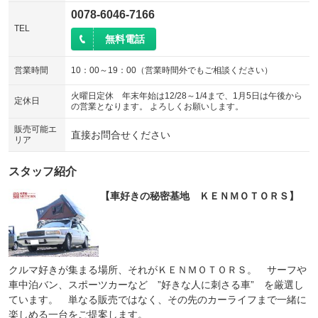
0078-6046-7166
TEL
無料電話
営業時間
10：00～19：00（営業時間外でもご相談ください）
火曜日定休 年末年始は12/28～1/4まで、1月5日は午後から
定休日
の営業となります。 よろしくお願いします。
販売可能エ
直接お問合せください
リア
スタッフ紹介
【車好きの秘密基地 ＫＥＮＭＯＴＯＲＳ】
クルマ好きが集まる場所、それがＫＥＮＭＯＴＯＲＳ。 サーフや
車中泊バン、スポーツカーなど ”好きな人に刺さる車” を厳選し
ています。 単なる販売ではなく、その先のカーライフまで一緒に
楽しめる一台をご提案します。