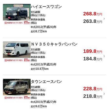
ハイエースワゴン
支払総額
268.8
万円
(税込)(リ済込)
車両本体価格
263.8
万円
(税込)
2012(平成24)年
年式
8.7万km
走行
ＮＶ３５０キャラバンバン
支払総額
189.8
万円
(税込)(リ済込)
車両本体価格
184.8
万円
(税込)
2013(平成25)年
年式
10.9万km
走行
タウンエースバン
支払総額
228.8
万円
(税込)(リ済込)
車両本体価格
218.8
万円
(税込)
2015(平成27)年
年式
9.0万km
走行