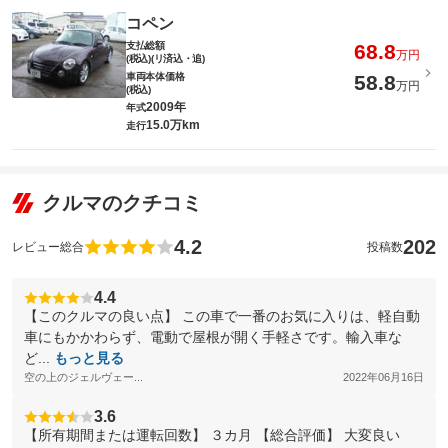
コペン
支払総額
68.8
万円
(税込)(リ済込・追)
車両本体価格
58.8
万円
(税込)
2009年
年式
15.0万km
走行
クルマのクチコミ
4.2
202
レビュー総合
投稿数
4.4
【このクルマの良い点】 この車で一番のお気に入りは、軽自動
車にもかかわらず、電動で屋根が開く手軽さです。輸入車な
ど...
もっと見る
空の上のジェルヴェー...
2022年06月16日
3.6
【所有期間または運転回数】 ３カ月 【総合評価】 大変良い