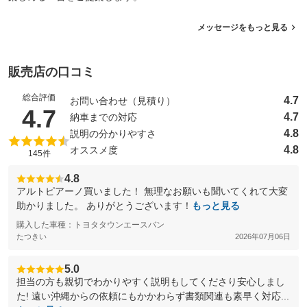
メッセージをもっと見る
販売店の口コミ
総合評価
4.7
お問い合わせ（見積り）
（5点満点中）
4.7
4.7
納車までの対応
4.8
説明の分かりやすさ
4.8
オススメ度
145件
4.8
アルトピアーノ買いました！ 無理なお願いも聞いてくれて大変
助かりました。 ありがとうございます！
もっと見る
購入した車種：トヨタタウンエースバン
たつきい
2026年07月06日
5.0
担当の方も親切でわかりやすく説明もしてくださり安心しまし
た! 遠い沖縄からの依頼にもかかわらず書類関連も素早く対応...