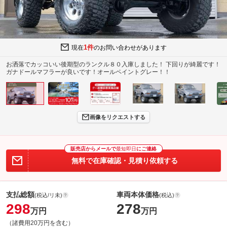
1件
現在
のお問い合わせがあります
お洒落でカッコいい後期型のランクル８０入庫しました！ 下回りが綺麗です！
ガナドールマフラーが良いです！オールペイントグレー！！
画像をリクエストする
販売店からメールで
最短即日
にご連絡
無料で在庫確認・見積り依頼する
支払総額
車両本体価格
(税込/リ未)
(税込)
298
278
万円
万円
（諸費用20万円を含む）