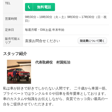
TEL
無料電話
9時30分～18時30分（火～土）9時30分～17時30分（日・祝
営業時間
日）
定休日
毎週月曜・GW.お盆.年末年始
販売可能エ
直接お問合せください
陸送費について聞く
リア
スタッフ紹介
代表取締役 村国拓治
私は車が好きで好きでしかたない人間です。 二十歳から車屋一筋。
プライベートではランクル６０や旧車を長年愛車としております。
車のカスタムや知識をお伝えしながら、良質でカッコ良い最高の一
台をご提供させていただきます。