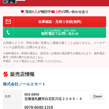
エアサスペンション
ヘッドライトウォッシャー
：装備なし
：装備なし
現在
0
人
が検討中
1件
の問い合わせあり
装備略号／用語解説
在庫確認・見積り依頼(無料)
まずは在庫確認・見積り依頼
無料電話でお問い合わせ
お気軽にどうぞ。問合せ後に何度もご連絡が届くことはありません。メールア
ドレスは販売店に公開されません。
※無料電話をご利用の場合は、販売店へお客様の電話番号が通知されます。無料電話
番号ご利用の際の注意点は
こちら
IP電話、ひかり電話からはご利用いただけません。
販売店情報
株式会社ノールエモート
003-0859
住所
MAP
北海道札幌市白石区川北２２９５－４
0078-6040-1319