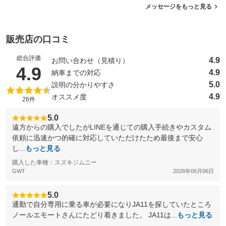
メッセージをもっと見る
販売店の口コミ
総合評価
4.9
お問い合わせ（見積り）
（5点満点中）
4.9
4.9
納車までの対応
5.0
説明の分かりやすさ
4.9
オススメ度
26件
5.0
遠方からの購入でしたがLINEを通じての購入手続きやカスタム
依頼に迅速かつ的確に対応していただけたため最後まで安心
し...
もっと見る
購入した車種：スズキジムニー
GWT
2026年06月06日
5.0
通勤で自分専用に乗る車が必要になりJA11を探していたところ
ノールエモートさんにたどり着きました。 JA11は...
もっと見る