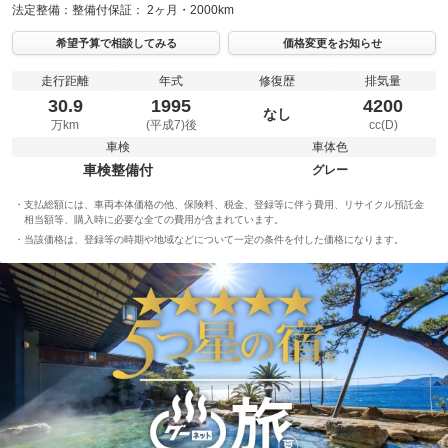
法定整備：
整備付
保証：
2ヶ月・2000km
希望予算で相談してみる
価格変更をお知らせ
走行距離
年式
修復歴
排気量
30.9
1995
4200
なし
万km
(平成7)後
cc(D)
車検
車体色
車検整備付
グレー
支払総額には、車両本体価格の他、保険料、税金、登録等に伴う費用、リサイクル預託金
相当額等、購入時に必要な全ての費用が含まれています。
当該価格は、登録等の時期や地域などについて一定の条件を付した価格になります。