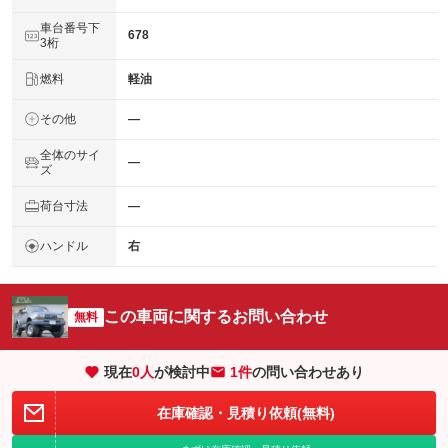
車台番号下
678
3桁
燃料
軽油
その他
―
全体のサイ
―
ズ
荷台寸法
―
ハンドル
右
この車両に関するお問い合わせ
無料
現在
0
人
が検討中
1件
の問い合わせあり
在庫確認・見積り依頼(無料)