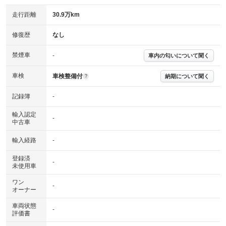
走行距離
30.9万km
修復歴
なし
禁煙車
-
車内の匂いについて聞く
車検
車検整備付
納期について聞く
?
記録簿
-
輸入認定
-
中古車
輸入経路
-
登録済
-
未使用車
ワン
-
オーナー
車両状態
-
評価書