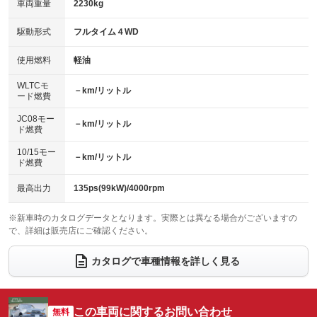
車両重量
2230kg
アイドリングストップ
ドライブレコーダー
キーレス
LEDヘッドランプ
：装備なし
：装備なし
：装備なし
：装備なし
USB入力端子
Bluetooth接続
駆動形式
フルタイム４WD
HID(キセノンライト)
ポータブルナビ
：装備なし
：装備あり
：装備なし
：装備なし
100V電源
クリーンディーゼル
バックカメラ
ETC
使用燃料
軽油
：装備なし
：装備なし
：装備なし
：装備なし
センターデフロック
エアロ
スマートキー
：装備あり
WLTCモ
：装備なし
：装備なし
－km/リットル
ード燃費
レンタカーアップ
展示・試乗車
ローダウン
ランフラットタイヤ
：装備なし
：装備なし
：装備なし
：装備なし
JC08モー
－km/リットル
ド燃費
電動格納ミラー
パワーシート
3列シート
：装備あり
：装備なし
：装備なし
10/15モー
装備略号／用語解説
－km/リットル
ベンチシート
フルフラットシート
ド燃費
：装備なし
：装備なし
チップアップシート
オットマン
：装備なし
：装備なし
最高出力
135ps(99kW)/4000rpm
電動格納サードシート
シートヒーター
：装備なし
：装備なし
※新車時のカタログデータとなります。実際とは異なる場合がございますの
で、詳細は販売店にご確認ください。
ウォークスルー
後席モニター
：装備なし
：装備なし
電動リアゲート
フロントカメラ
カタログで車種情報を詳しく見る
：装備なし
：装備なし
シートエアコン
全周囲カメラ
：装備なし
：装備なし
サイドカメラ
ルーフレール
この車両に関するお問い合わせ
：装備なし
無料
：装備なし