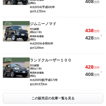
408
万円
(税込)
2016(平成28)年
年式
5.2万km
走行
ジムニーノマド
支払総額
438
万円
(税込)(リ未)
車両本体価格
428
万円
(税込)
2026(令和8)年
年式
120km
走行
ランドクルーザー１００
支払総額
428
万円
(税込)(リ未)
車両本体価格
408
万円
(税込)
2005後(平成17)年
年式
20.0万km
走行
この販売店の在庫一覧を見る