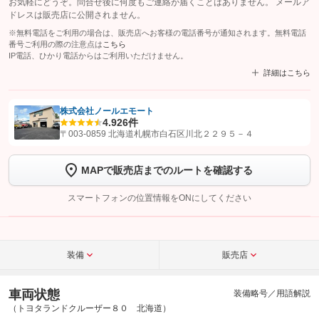
お気軽にどうぞ。問合せ後に何度もご連絡が届くことはありません。 メールア
ドレスは販売店に公開されません。
※無料電話をご利用の場合は、販売店へお客様の電話番号が通知されます。無料電話
番号ご利用の際の注意点は
こちら
IP電話、ひかり電話からはご利用いただけません。
詳細はこちら
株式会社ノールエモート
4.9
26件
【STEP1】
認証画面でグーネットを友だち追加してから「許可する」ボタンを押
〒003-0859 北海道札幌市白石区川北２２９５－４
します
MAPで販売店までのルートを確認する
【STEP2】
トーク画面で
ボタンをタップして問い合わせを
完了してください。
スマートフォンの位置情報をONにしてください
こちら
装備
販売店
車両状態
装備略号／用語解説
（トヨタランドクルーザー８０ 北海道）