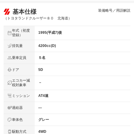
基本仕様
装備略号／用語解説
（トヨタランドクルーザー８０ 北海道）
年式（初度
1995(平成7)後
登録）
排気量
4200cc(D)
乗車定員
５名
ドア
5D
エコカー減
－
税対象車
ミッション
AT4速
過給器
―
車体色
グレー
駆動方式
4WD