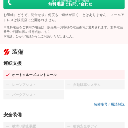
まずは在庫確認・見積り依頼
無料電話でお問い合わせ
お気軽にどうぞ。問合せ後に何度もご連絡が届くことはありません。 メールア
ドレスは販売店に公開されません。
※無料電話をご利用の場合は、販売店へお客様の電話番号が通知されます。無料電話
番号ご利用の際の注意点は
こちら
IP電話、ひかり電話からはご利用いただけません。
装備
運転支援
オートクルーズコントロール
：装備あり
レーンアシスト
自動駐車システム
：装備なし
：装備なし
パークアシスト
：装備なし
装備略号／用語解説
安全装備
横滑り防止装置
衝突安全ボディ
：装備なし
：装備なし