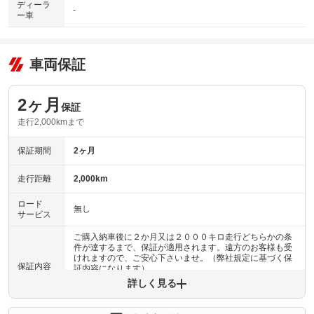
ディーラ
-
ー車
車両保証
2ヶ月
保証
走行2,000kmまで
保証期間
2ヶ月
走行距離
2,000km
ロード
無し
サービス
ご購入納車後に２か月又は２０００キロ走行どちらかの条
件が達するまで、保証が適用されます。遠方のお客様も受
けれますので、ご安心下さいませ。（弊社規定に基づく保
保証内容
証内容になります）
詳しく見る
保証内容について問い合わせる