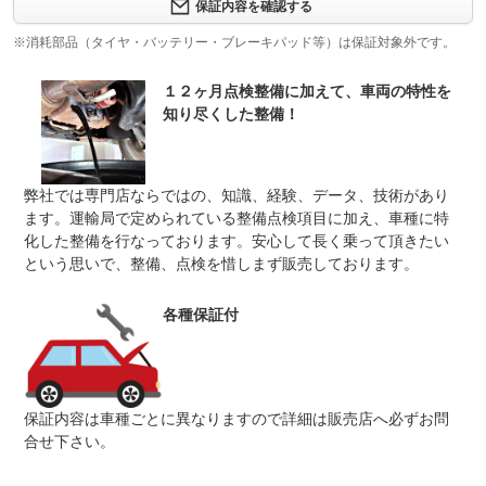
ご購入納車後に２か月又は２０００キロ走行どちらかの条
保証内容を確認する
件が達するまで、保証が適用されます。遠方のお客様も受
保証項目
けれますので、ご安心下さいませ。（弊社規定に基づく保
※消耗部品（タイヤ・バッテリー・ブレーキパッド等）は保証対象外です。
証内容になります）
１２ヶ月点検整備に加えて、車両の特性を
修理回数
無制限
知り尽くした整備！
上限金額
-
無し
免責金
お洒落でカッコいい後期型のランクル８０入庫しました！
弊社では専門店ならではの、知識、経験、データ、技術があり
ます。運輸局で定められている整備点検項目に加え、車種に特
保証修理
-
化した整備を行なっております。安心して長く乗って頂きたい
受付先
という思いで、整備、点検を惜しまず販売しております。
整備付 法定12ヶ月または法定24ヶ月点検整備付
法定整備
※車検なし・車検整備付の場合は法定24ヶ月点検整備付
※商用車は6ヶ月または12ヶ月点検整備付
各種保証付
法定整備
-
について
保証内容は車種ごとに異なりますので詳細は販売店へ必ずお問
合せ下さい。