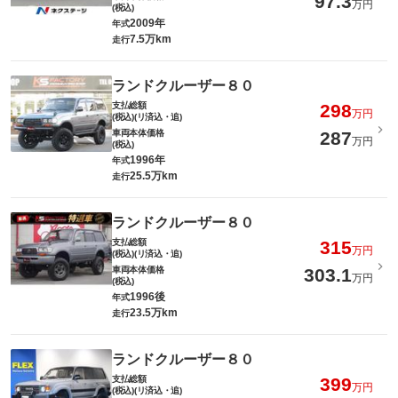
97.3
万円
(税込)
2009年
年式
7.5万km
走行
ランドクルーザー８０
支払総額
298
万円
(税込)(リ済込・追)
車両本体価格
287
万円
(税込)
1996年
年式
25.5万km
走行
ランドクルーザー８０
支払総額
315
万円
(税込)(リ済込・追)
車両本体価格
303.1
万円
(税込)
1996後
年式
23.5万km
走行
ランドクルーザー８０
支払総額
399
万円
(税込)(リ済込・追)