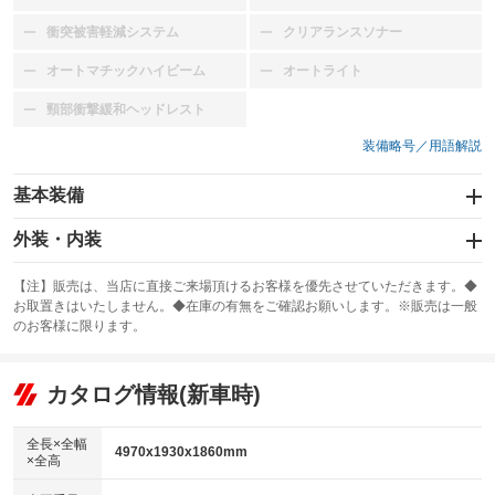
衝突被害軽減システム
クリアランスソナー
：装備なし
：装備なし
オートマチックハイビーム
オートライト
：装備なし
：装備なし
頸部衝撃緩和ヘッドレスト
：装備なし
装備略号／用語解説
基本装備
エアバッグ
外装・内装
：装備なし
スライドドア
カーナビ：SDナビ
：装備なし
：装備あり
【注】販売は、当店に直接ご来場頂けるお客様を優先させていただきます。◆
お取置きはいたしません。◆在庫の有無をご確認お願いします。※販売は一般
サンルーフ
ABS
TV：フルセグ
：装備あり
：装備なし
：装備あり
のお客様に限ります。
エアコン
Wエアコン
オーディオ：CDまたはCDチェンジャー
：装備あり
：装備なし
：装備あり
リフトアップ
パワーステアリング
カタログ情報(新車時)
ビジュアル：-／DVD再生
：装備あり
：装備あり
：装備あり
ダウンヒルアシストコントロール
アルミホイール：16インチ
：装備なし
：装備あり
全長×全幅
4970x1930x1860mm
×全高
パワーウィンドウ
盗難防止システム
革シート
ハーフレザーシート
：装備あり
：装備なし
：装備なし
：装備なし