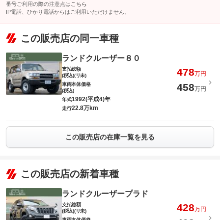
番号ご利用の際の注意点は
こちら
IP電話、ひかり電話からはご利用いただけません。
この販売店の同一車種
ランドクルーザー８０
支払総額
478
万円
(税込)(リ未)
車両本体価格
458
万円
(税込)
1992(平成4)年
年式
22.8万km
走行
この販売店の在庫一覧を見る
この販売店の新着車種
ランドクルーザープラド
支払総額
428
万円
(税込)(リ未)
車両本体価格