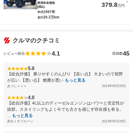
車両本体価格
379.8
万円
(税込)
1997年
年式
20.3万km
走行
クルマのクチコミ
4.1
45
レビュー総合
投稿数
5.0
【総合評価】 乗りやすくのんびり 【良い点】 大きいので視野
が広い 【悪い点】 燃費が悪い
もっと見る
あつしｘｘｘ
2014年05月25日
4.0
【総合評価】4L以上のディーゼルエンジンはパワーと安定性が
抜群。スタイリングもよく今でも古さを感じず存在感も有る。
...
もっと見る
真矢ミキプルーン
2013年05月29日