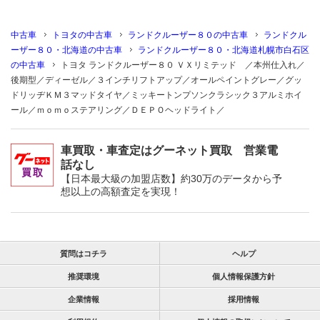
中古車
トヨタの中古車
ランドクルーザー８０の中古車
ランドクル
ーザー８０・北海道の中古車
ランドクルーザー８０・北海道札幌市白石区
の中古車
トヨタ ランドクルーザー８０ ＶＸリミテッド ／本州仕入れ／
後期型／ディーゼル／３インチリフトアップ／オールペイントグレー／グッ
ドリッヂＫＭ３マッドタイヤ／ミッキートンプソンクラシック３アルミホイ
ール／ｍｏｍｏステアリング／ＤＥＰＯヘッドライト／
車買取・車査定はグーネット買取 営業電
話なし
【日本最大級の加盟店数】約30万のデータから予
想以上の高額査定を実現！
質問はコチラ
ヘルプ
推奨環境
個人情報保護方針
企業情報
採用情報