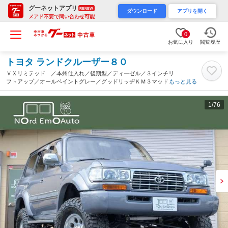
グーネットアプリ
RENEW
ダウンロード
アプリを開く
メアド不要で問い合わせ可能
0
お気に入り
閲覧履歴
トヨタ ランドクルーザー８０
ＶＸリミテッド ／本州仕入れ／後期型／ディーゼル／３インチリ
フトアップ／オールペイントグレー／グッドリッヂＫＭ３マッドタ
もっと見る
イヤ／ミッキートンプソンクラシック３アルミホイール／ｍｏｍｏ
ステアリング／ＤＥＰＯヘッドライト／（北海道）
1
/76