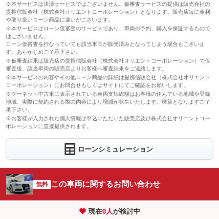
※本サービスは決済サービスではございません。仮審査サービスの提供は販売会社の
提携信販会社（株式会社オリエントコーポレーション）となります。販売店毎に金利
や取り扱いローン商品に違いがございます。
※本サービスはローン仮審査のサービスであり、車両の予約、購入を保証するもので
はございません。
ローン仮審査を行なっていても該当車両が販売済みとなってしまう場合もございま
す。あらかじめご了承下さい。
※仮審査結果は販売店の提携信販会社（株式会社オリエントコーポレーション）で仮
審査後、該当車両の販売店よりお客様へ審査結果をご連絡します。
※本サービスの内容やその他ローン商品の詳細は提携信販会社（株式会社オリエント
コーポレーション）にお問合せもしくはサイトにてご確認をお願いします。
※グーネット中古車に表示されている車両支払総額はお客様の住んでいる地域や登録
地域、実際に契約される際の内容により増減が発生いたします。概算となりますご了
承下さい。
※お客様が入力された個人情報は申込いただいた販売店及び株式会社オリエントコー
ポレーションに直接提供されます。
ローンシミュレーション
この車両に関するお問い合わせ
無料
現在
0
人
が検討中