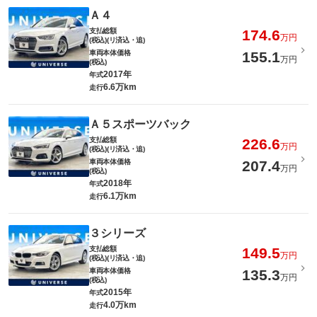
Ａ４
支払総額
174.6
万円
(税込)(リ済込・追)
車両本体価格
155.1
万円
(税込)
2017年
年式
6.6万km
走行
Ａ５スポーツバック
支払総額
226.6
万円
(税込)(リ済込・追)
車両本体価格
207.4
万円
(税込)
2018年
年式
6.1万km
走行
３シリーズ
支払総額
149.5
万円
(税込)(リ済込・追)
車両本体価格
135.3
万円
(税込)
2015年
年式
4.0万km
走行