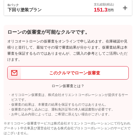
内：オプシ
7.7
ョン価格
支払総額(税込)
Bパック
万円
151.3
(税込)
下回り塗装プラン
万円
車両本体価
143
万円
内：オプシ
格
3.3
ョン価格
万円
(税込)
ローンの仮審査が可能なクルマです。
車両本体価
143
万円
格
パック内容
オリコオートローンの仮審査をオンラインで申し込めます。在庫確認や見
積りと並行して、最短でその場で審査結果が分かります。仮審査結果は本
審査を保証するものではありませんが、ご購入の参考としてご活用いただ
パック内容
けます。
中古スタッドレス
備考
中古スタッドレス・アルミホイール！
このクルマでローン仮審査
備考
－
このパックの見積もり依頼（無料）
ローン仮審査とは？
オリコローン仮審査は、株式会社オリエントコーポレーションが提供するサー
このパックの見積もり依頼（無料）
ビスです。
仮審査の結果は、本審査の結果を保証するものではありません。
仮審査のお申し込みには、運転免許証等の本人確認書類が必要です。
お申し込み内容によっては、ご希望に添えない場合がございます。
※オリコローン仮審査サービスは株式会社オリエントコーポレーションにて行なわれ
グーネット中古車及び運営会社である株式会社プロトコーポレーションのサービスで
はございません。