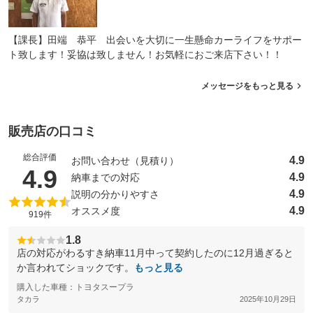
【課長】田端 恭平 出会いを大切に一生懸命カーライフをサポー
ト致します！妥協は致しません！お気軽におご来店下さい！！
メッセージをもっと見る
販売店の口コミ
総合評価
4.9
お問い合わせ（見積り）
（5点満点中）
4.9
4.9
納車までの対応
4.9
説明の分かりやすさ
4.9
オススメ度
919件
1.8
店の対応がわるすき納車11月中って契約したのに12月過ぎると
か言われてショックです。
もっと見る
購入した車種：トヨタスープラ
タカラ
2025年10月29日