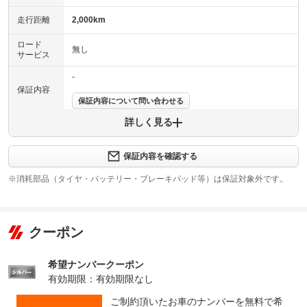
走行距離
2,000km
ロード
無し
サービス
-
保証内容
保証内容について問い合わせる
詳しく見る
保証項目
-
修理回数
-
保証内容を確認する
※消耗部品（タイヤ・バッテリー・ブレーキパッド等）は保証対象外です。
上限金額
-
免責金
無し
クーポン
保証修理
-
受付先
希望ナンバークーポン
整備付 法定12ヶ月または法定24ヶ月点検整備付
法定整備
※車検なし・車検整備付の場合は法定24ヶ月点検整備付
有効期限：有効期限なし
※商用車は6ヶ月または12ヶ月点検整備付
ご制約頂いたお車のナンバーを無料で希