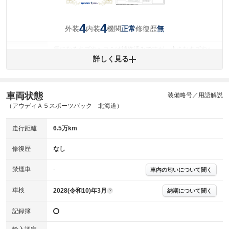
4
4
外装
内装
機関
修復歴
正常
無
気になるキズやヘコミは補修済みですが、小さなキズやヘ
外装
コミが残っています。
詳しく見る
(車両外装)
キズ・へこみについて問い合わせる
内装
気になる汚れ等が、部分的にあります。
(内装状態)
車両状態
装備略号／用語解説
（アウディＡ５スポーツバック 北海道）
主要機関に不具合はありません。
機関
走行距離
6.5万km
詳細は鑑定書をご確認ください。
修復歴
修復歴
なし
※グー鑑定は保証サービスではございません。購入時は必ず現車をご確認
下さい。
禁煙車
-
車内の匂いについて聞く
※実際にお渡しするコンディションチェックシートにつきましては、形式
および表示項目が異なる場合がございます。
※グー鑑定の評価はあくまでも記載している鑑定日の鑑定結果となりま
車検
2028(令和10)年3月
納期について聞く
?
す。車両情報等の詳細は各販売店へお問い合わせ下さい。
記録簿