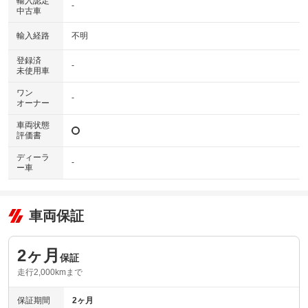
輸入認定
-
中古車
輸入経路
不明
登録済
-
未使用車
ワン
-
オーナー
車両状態
評価書
ディーラ
-
ー車
車両保証
2ヶ月
保証
走行2,000kmまで
保証期間
2ヶ月