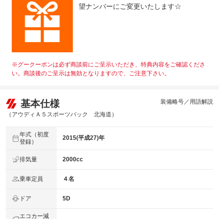
弊社提携整備工場にて法定１２か月点検を実施します。エ
法定整備
望ナンバーにご変更いたします☆
ンジンオイル・フィルター・下廻洗浄・各消耗品の交換・
について
点検等の安心点検実施後納車となります。
※グークーポンは必ず商談前にご呈示いただき、特典内容をご確認くださ
い。商談後のご呈示は無効となりますので、ご注意下さい。
基本仕様
装備略号／用語解説
（アウディＡ５スポーツバック 北海道）
年式（初度
2015(平成27)年
登録）
排気量
2000cc
乗車定員
４名
ドア
5D
エコカー減