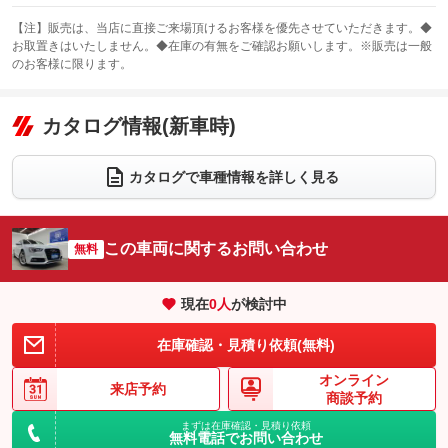
スライドドア
カーナビ：メモリーナビ他
：装備なし
：装備あり
【注】販売は、当店に直接ご来場頂けるお客様を優先させていただきます。◆
お取置きはいたしません。◆在庫の有無をご確認お願いします。※販売は一般
サンルーフ
ABS
TV：フルセグ
：装備なし
：装備あり
：装備あり
のお客様に限ります。
エアコン
Wエアコン
オーディオ：CDまたはCDチェンジャー
：装備あり
：装備あり
：装備あり
リフトアップ
パワーステアリング
カタログ情報(新車時)
ビジュアル：-／DVD再生
：装備なし
：装備あり
：装備あり
ダウンヒルアシストコントロール
アルミホイール：18インチ
：装備なし
：装備あり
カタログで車種情報を詳しく見る
パワーウィンドウ
盗難防止システム
革シート
ハーフレザーシート
：装備あり
：装備あり
：装備あり
：装備なし
アイドリングストップ
ドライブレコーダー
キーレス
LEDヘッドランプ
：装備あり
：装備なし
：装備あり
：装備あり
この車両に関するお問い合わせ
無料
USB入力端子
Bluetooth接続
HID(キセノンライト)
ポータブルナビ
：装備なし
：装備あり
：装備なし
：装備なし
100V電源
クリーンディーゼル
バックカメラ
ETC
：装備なし
：装備なし
現在
0
人
が検討中
：装備あり
：装備あり
センターデフロック
エアロ
スマートキー
：装備なし
：装備なし
：装備あり
在庫確認・見積り依頼(無料)
レンタカーアップ
展示・試乗車
ローダウン
ランフラットタイヤ
：装備なし
：装備なし
：装備なし
：装備なし
オンライン
来店予約
商談予約
電動格納ミラー
パワーシート
3列シート
：装備あり
：装備あり
：装備なし
まずは在庫確認・見積り依頼
装備略号／用語解説
無料電話でお問い合わせ
ベンチシート
フルフラットシート
：装備なし
：装備なし