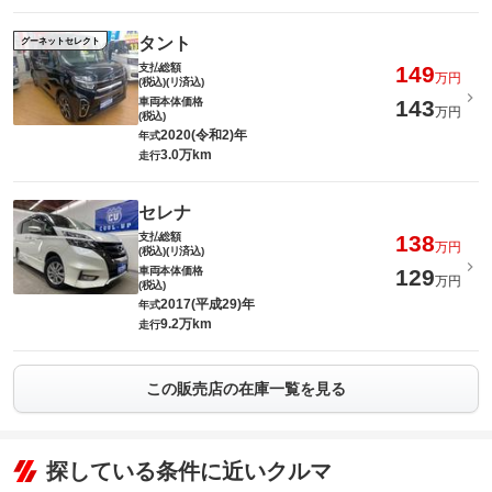
タント
グーネットセレクト
支払総額
149
万円
(税込)(リ済込)
車両本体価格
143
万円
(税込)
2020(令和2)年
年式
3.0万km
走行
セレナ
支払総額
138
万円
(税込)(リ済込)
車両本体価格
129
万円
(税込)
2017(平成29)年
年式
9.2万km
走行
この販売店の在庫一覧を見る
探している条件に近いクルマ