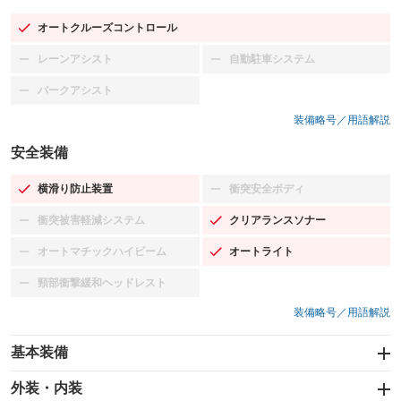
オートクルーズコントロール
：装備あり
レーンアシスト
自動駐車システム
：装備なし
：装備なし
パークアシスト
：装備なし
装備略号／用語解説
安全装備
横滑り防止装置
衝突安全ボディ
：装備あり
：装備なし
衝突被害軽減システム
クリアランスソナー
：装備なし
：装備あり
オートマチックハイビーム
オートライト
：装備なし
：装備あり
頸部衝撃緩和ヘッドレスト
：装備なし
装備略号／用語解説
基本装備
エアバッグ：運転席/助手席/サイド
外装・内装
：装備あり