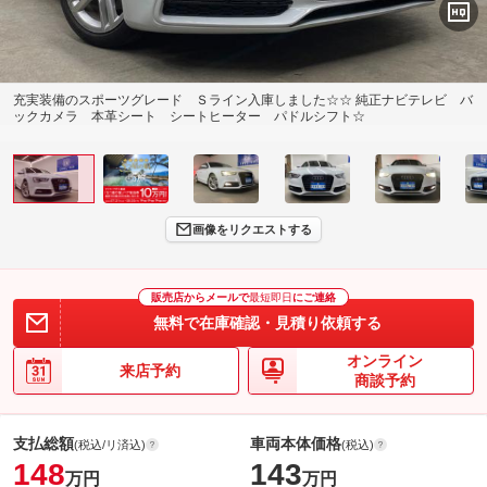
充実装備のスポーツグレード Ｓライン入庫しました☆☆ 純正ナビテレビ バ
ックカメラ 本革シート シートヒーター パドルシフト☆
画像をリクエストする
販売店からメールで
最短即日
にご連絡
無料で在庫確認・見積り依頼する
オンライン
来店予約
商談予約
支払総額
車両本体価格
(税込/リ済込)
(税込)
148
143
万円
万円