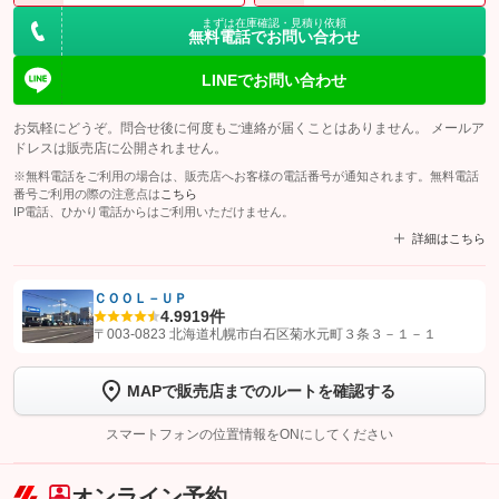
まずは在庫確認・見積り依頼
無料電話でお問い合わせ
LINEでお問い合わせ
お気軽にどうぞ。問合せ後に何度もご連絡が届くことはありません。 メールア
ドレスは販売店に公開されません。
※無料電話をご利用の場合は、販売店へお客様の電話番号が通知されます。無料電話
番号ご利用の際の注意点は
こちら
IP電話、ひかり電話からはご利用いただけません。
詳細はこちら
ＣＯＯＬ－ＵＰ
4.9
919件
【STEP1】
認証画面でグーネットを友だち追加してから「許可する」ボタンを押
〒003-0823 北海道札幌市白石区菊水元町３条３－１－１
します
MAPで販売店までのルートを確認する
【STEP2】
トーク画面で
ボタンをタップして問い合わせを
完了してください。
スマートフォンの位置情報をONにしてください
こちら
オンライン予約