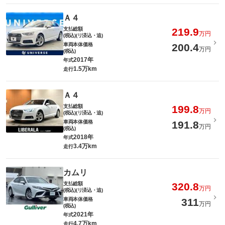
Ａ４
支払総額
219.9
万円
(税込)(リ済込・追)
車両本体価格
200.4
万円
(税込)
2017年
年式
1.5万km
走行
Ａ４
支払総額
199.8
万円
(税込)(リ済込・追)
車両本体価格
191.8
万円
(税込)
2018年
年式
3.4万km
走行
カムリ
支払総額
320.8
万円
(税込)(リ済込・追)
車両本体価格
311
万円
(税込)
2021年
年式
4.7万km
走行