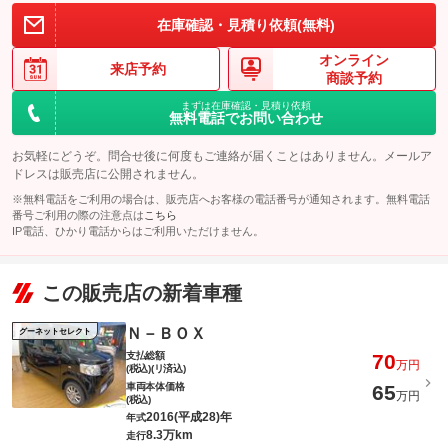
在庫確認・見積り依頼(無料)
オンライン
来店予約
商談予約
まずは在庫確認・見積り依頼
無料電話でお問い合わせ
お気軽にどうぞ。問合せ後に何度もご連絡が届くことはありません。メールア
ドレスは販売店に公開されません。
※無料電話をご利用の場合は、販売店へお客様の電話番号が通知されます。無料電話
番号ご利用の際の注意点は
こちら
IP電話、ひかり電話からはご利用いただけません。
この販売店の新着車種
Ｎ－ＢＯＸ
グーネットセレクト
支払総額
70
万円
(税込)(リ済込)
車両本体価格
65
万円
(税込)
2016(平成28)年
年式
8.3万km
走行