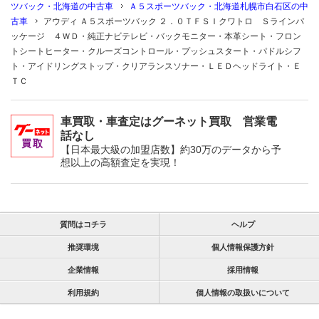
ツバック・北海道の中古車
Ａ５スポーツバック・北海道札幌市白石区の中
古車
アウディ Ａ５スポーツバック ２．０ＴＦＳＩクワトロ Ｓラインパ
ッケージ ４ＷＤ・純正ナビテレビ・バックモニター・本革シート・フロン
トシートヒーター・クルーズコントロール・プッシュスタート・パドルシフ
ト・アイドリングストップ・クリアランスソナー・ＬＥＤヘッドライト・Ｅ
ＴＣ
車買取・車査定はグーネット買取 営業電
話なし
【日本最大級の加盟店数】約30万のデータから予
想以上の高額査定を実現！
質問はコチラ
ヘルプ
推奨環境
個人情報保護方針
企業情報
採用情報
利用規約
個人情報の取扱いについて