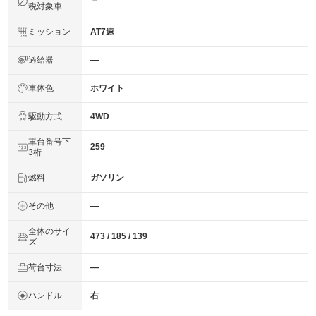
－
税対象車
ミッション
AT7速
過給器
―
車体色
ホワイト
駆動方式
4WD
車台番号下
259
3桁
燃料
ガソリン
その他
―
全体のサイ
473 / 185 / 139
ズ
荷台寸法
―
ハンドル
右