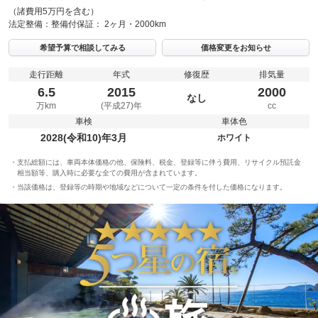
（諸費用5万円を含む）
法定整備：
整備付
保証：
2ヶ月・2000km
希望予算で相談してみる
価格変更をお知らせ
走行距離
年式
修復歴
排気量
6.5
2015
2000
なし
万km
(平成27)年
cc
車検
車体色
2028(令和10)年3月
ホワイト
支払総額には、車両本体価格の他、保険料、税金、登録等に伴う費用、リサイクル預託金
相当額等、購入時に必要な全ての費用が含まれています。
当該価格は、登録等の時期や地域などについて一定の条件を付した価格になります。