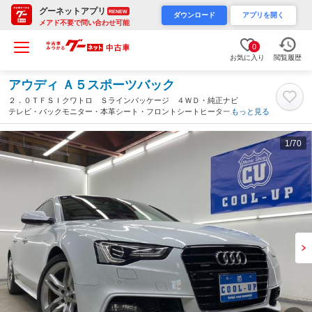
グーネットアプリ
RENEW
ダウンロード
アプリを開く
メアド不要で問い合わせ可能
0
お気に入り
閲覧履歴
アウディ Ａ５スポーツバック
２．０ＴＦＳＩクワトロ Ｓラインパッケージ ４ＷＤ・純正ナビ
テレビ・バックモニター・本革シート・フロントシートヒーター・
もっと見る
クルーズコントロール・プッシュスタート・パドルシフト・アイド
リングストップ・クリアランスソナー・ＬＥＤヘッドライト・ＥＴ
1
/70
Ｃ（北海道）