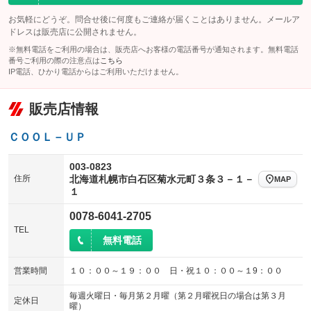
お気軽にどうぞ。問合せ後に何度もご連絡が届くことはありません。メールア
チップアップシート
オットマン
：装備なし
：装備なし
ドレスは販売店に公開されません。
電動格納サードシート
シートヒーター
：装備なし
：装備あり
※無料電話をご利用の場合は、販売店へお客様の電話番号が通知されます。無料電話
番号ご利用の際の注意点は
こちら
ウォークスルー
後席モニター
IP電話、ひかり電話からはご利用いただけません。
：装備なし
：装備なし
電動リアゲート
フロントカメラ
：装備なし
：装備なし
販売店情報
シートエアコン
全周囲カメラ
：装備なし
：装備なし
ＣＯＯＬ－ＵＰ
サイドカメラ
ルーフレール
：装備なし
：装備なし
エアサスペンション
ヘッドライトウォッシャー
003-0823
：装備なし
：装備なし
住所
北海道札幌市白石区菊水元町３条３－１－
MAP
装備略号／用語解説
１
0078-6041-2705
TEL
無料電話
営業時間
１０：００～１９：００ 日・祝１０：００～１9：００
毎週火曜日・毎月第２月曜（第２月曜祝日の場合は第３月
定休日
曜）