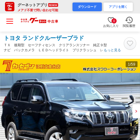
グーネットアプリ
RENEW
ダウンロード
アプリを開く
メアド不要で問い合わせ可能
0
お気に入り
閲覧履歴
トヨタ ランドクルーザープラド
ＴＸ 後期型 セーフティセンス クリアランスソナー 純正９型
ナビ バックカメラ ＬＥＤヘッドライト プリクラッシュ レー
もっと見る
ダークルーズ レーンディパーチャーアラート ロードサインアシ
スト ＥＴＣ２．０（北海道）
1
/59