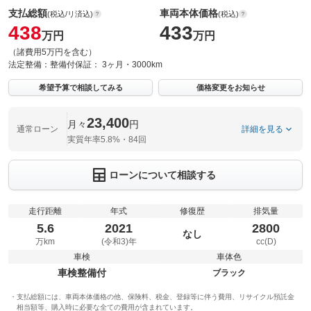
支払総額
車両本体価格
(税込/リ済込)
(税込)
438
433
万円
万円
（諸費用5万円を含む）
法定整備：
整備付
保証：
3ヶ月・3000km
希望予算で相談してみる
価格変更をお知らせ
23,400
月々
円
通常ローン
詳細を見る
実質年率5.8%・84回
ローンについて相談する
走行距離
年式
修復歴
排気量
5.6
2021
2800
なし
万km
(令和3)年
cc(D)
車検
車体色
車検整備付
ブラック
支払総額には、車両本体価格の他、保険料、税金、登録等に伴う費用、リサイクル預託金
相当額等、購入時に必要な全ての費用が含まれています。