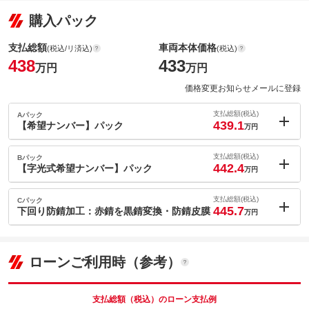
購入パック
支払総額
車両本体価格
(税込/リ済込)
(税込)
438
433
万円
万円
価格変更お知らせメールに登録
支払総額(税込)
Aパック
439.1
【希望ナンバー】パック
万円
内：オプシ
1.1
ョン価格
支払総額(税込)
Bパック
万円
442.4
(税込)
【字光式希望ナンバー】パック
万円
車両本体価
433
万円
内：オプシ
格
4.4
ョン価格
支払総額(税込)
Cパック
万円
445.7
(税込)
下回り防錆加工：赤錆を黒錆変換・防錆皮膜
万円
車両本体価
433
万円
内：オプシ
格
7.7
ョン価格
万円
(税込)
ローンご利用時（参考）
パック内容
車両本体価
433
万円
希望ナンバーを取得するパックです。お好きな数字・思い出の数
格
字をお客様の愛車にも！※一部取得出来ないナンバーもございま
パック内容
す。※人気の数字等は、抽選になることがございます。ご了承く
支払総額（税込）のローン支払例