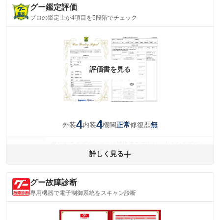
グー鑑定評価
プロの鑑定士が4項目を5段階でチェック
評価書を見る
4
4
外装
内装
機関
修復歴
正常
無
気になるキズやヘコミは補修済みですが、小さなキズやヘ
外装
コミが残っています。
詳しく見る
(車両外装)
キズ・へこみについて問い合わせる
内装
グー故障診断
気になる汚れ等が、部分的にあります。
(内装状態)
専用機器で電子制御系統をスキャン診断
主要機関に不具合はありません。
機関