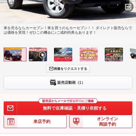
車を売るならカーセブン！車を買うのもカーセブン！！ ダイレクト販売ならで
は価格を実現！ぜひこの機会に♪ご成約特典もあります！
画像をリクエストする
販売店動画（1）
販売店からメールで
最短即日
にご連絡
無料で在庫確認・見積り依頼する
オンライン
来店予約
商談予約