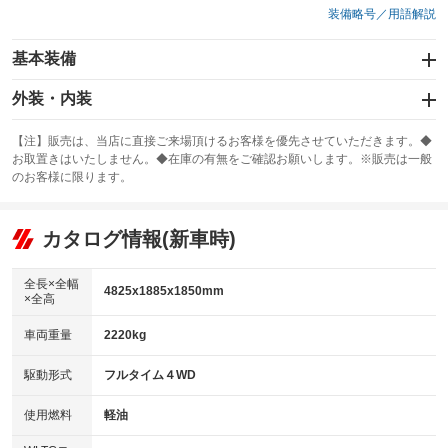
装備略号／用語解説
基本装備
エアバッグ：運転席/助手席/サイド
外装・内装
：装備あり
スライドドア
カーナビ：SDナビ
：装備なし
：装備あり
【注】販売は、当店に直接ご来場頂けるお客様を優先させていただきます。◆
お取置きはいたしません。◆在庫の有無をご確認お願いします。※販売は一般
サンルーフ
ABS
TV：フルセグ
：装備なし
：装備あり
：装備あり
のお客様に限ります。
エアコン
Wエアコン
オーディオ：CDまたはCDチェンジャー
：装備あり
：装備なし
：装備あり
リフトアップ
パワーステアリング
カタログ情報(新車時)
ビジュアル：-／DVD再生
：装備なし
：装備あり
：装備あり
ダウンヒルアシストコントロール
アルミホイール：17インチ
：装備あり
：装備あり
全長×全幅
4825x1885x1850mm
×全高
パワーウィンドウ
盗難防止システム
革シート
ハーフレザーシート
：装備あり
：装備あり
：装備なし
：装備なし
車両重量
2220kg
アイドリングストップ
ドライブレコーダー
キーレス
LEDヘッドランプ
：装備なし
：装備なし
：装備あり
：装備あり
USB入力端子
Bluetooth接続
駆動形式
フルタイム４WD
HID(キセノンライト)
ポータブルナビ
：装備なし
：装備あり
：装備なし
：装備なし
100V電源
クリーンディーゼル
バックカメラ
ETC2.0
使用燃料
軽油
：装備なし
：装備なし
：装備あり
：装備あり
センターデフロック