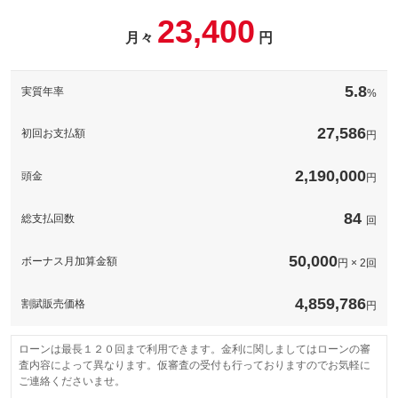
ださい。
自光式ナンバーへ変更するパックです。ＬＥＤで光るのでナンバ
23,400
ーもオシャレにしてみてはいかがですか？※詳しくは当店スタッ
備考
－
月々
円
フにお問い合わせ下さい！
パック内容
下回り防錆加工施工可能です。当店でしている溶剤は【ＥＮＤＯ
備考
－
このパックの見積もり依頼（無料）
Ｘ】錆止めとしてはもちろんの力を発揮し赤錆がでている状態で
5.8
実質年率
%
も黒錆への変換と防錆皮膜により赤錆の進行を抑制いたします！
雪の降る地域では必須です！
このパックの見積もり依頼（無料）
27,586
初回お支払額
円
備考
－
2,190,000
頭金
円
このパックの見積もり依頼（無料）
84
総支払回数
回
50,000
ボーナス月加算金額
円 × 2回
4,859,786
割賦販売価格
円
ローンは最長１２０回まで利用できます。金利に関しましてはローンの審
査内容によって異なります。仮審査の受付も行っておりますのでお気軽に
ご連絡くださいませ。