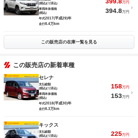
399.8
万円
(税込)(リ済込)
車両本体価格
394.8
万円
(税込)
2017(平成29)年
年式
8.4万km
走行
この販売店の在庫一覧を見る
この販売店の新着車種
セレナ
支払総額
158
万円
(税込)(リ済込)
車両本体価格
153
万円
(税込)
2018(平成30)年
年式
8.3万km
走行
キックス
支払総額
225
万円
(税込)(リ済込)