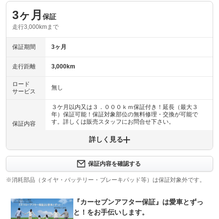
3ヶ月
保証
走行3,000kmまで
保証期間
3ヶ月
走行距離
3,000km
ロード
無し
サービス
３ケ月以内又は３．０００ｋｍ保証付き！延長（最大３
年）保証可能！保証対象部位の無料修理・交換が可能で
す。詳しくは販売スタッフにお問合せ下さい。
保証内容
詳しく見る
保証内容について問い合わせる
計52項目
保証項目
当社自社工場、提携認証工場にて法定点検整備付保安基準
保証内容を確認する
にて点検整備後のご納車なので安心です！
※消耗部品（タイヤ・バッテリー・ブレーキパッド等）は保証対象外です。
修理回数
無制限
『カーセブンアフター保証』は愛車とずっ
限度額無制限
と！をお手伝いします。
保証期間内であれば何度でも修理可能です！故障時の修理