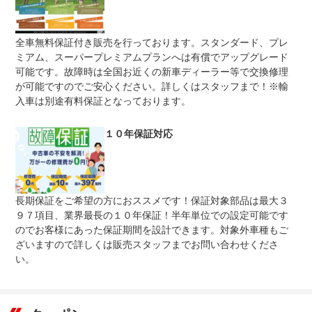
上限金額
代もお客様に代わってお支払いさせていただいております
ので、保証項目の修理の際は完全無償で不具合部品の交
換・修理が可能です！
全車無料保証付き販売を行っております。スタンダード、プレ
免責金
無し
ミアム、スーパープレミアムプランへは有償でアップグレード
可能です。故障時は全国お近くの新車ディーラー等で交換修理
★全国の修理工場で修理が可能★故障時はお近くの新車デ
保証修理
ィーラー、認証工場等で保証対象部位について交換修理が
が可能ですのでご安心ください。詳しくはスタッフまで！※輸
受付先
可能ですご安心ください。
入車は別途有料保証となっております。
整備付 法定12ヶ月または法定24ヶ月点検整備付
法定整備
※車検なし・車検整備付の場合は法定24ヶ月点検整備付
１０年保証対応
※商用車は6ヶ月または12ヶ月点検整備付
法定整備
当社指定工場にて整備後、ご納車致します。
について
長期保証をご希望の方におススメです！保証対象部品は最大３
９７項目、業界最長の１０年保証！半年単位での設定可能です
のでお客様にあった保証期間を設計できます。対象外車種もご
ざいますので詳しくは販売スタッフまでお問い合わせくださ
い。