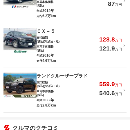
車両本体価格
87
万円
(税込)
2014年
年式
6.2万km
走行
ＣＸ－５
支払総額
128.8
万円
(税込)(リ済込・追)
車両本体価格
121.9
万円
(税込)
2016年
年式
4.6万km
走行
ランドクルーザープラド
支払総額
559.9
万円
(税込)(リ済込・追)
車両本体価格
540.6
万円
(税込)
2022年
年式
2.8万km
走行
クルマのクチコミ