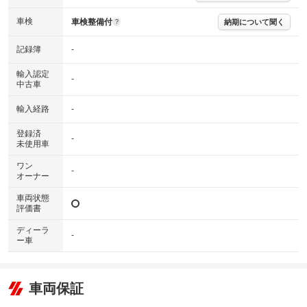
わたり車両状態を担保するものではありませんので、車両情報等の詳細は
各販売店へお問い合わせ下さい。
車検
車検整備付
納期について聞く
?
記録簿
-
輸入認定
-
中古車
輸入経路
-
登録済
-
未使用車
ワン
-
オーナー
車両状態
評価書
ディーラ
-
ー車
車両保証