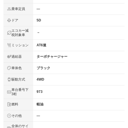
乗車定員
―
ドア
5D
エコカー減
－
税対象車
ミッション
AT6速
過給器
ターボチャージャー
車体色
ブラック
駆動方式
4WD
車台番号下
973
3桁
燃料
軽油
その他
―
全体のサイ