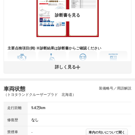
詳細は鑑定書をご確認ください。
修復歴
※グー鑑定は保証サービスではございません。購入時は必ず現車をご確認
診断書を見る
下さい。
※実際にお渡しするコンディションチェックシートにつきましては、形式
および表示項目が異なる場合がございます。
※グー鑑定の評価はあくまでも記載している鑑定日の鑑定結果となりま
す。車両情報等の詳細は各販売店へお問い合わせ下さい。
主要点検項目(例) ※診断結果は診断書からご確認ください
エンジン
トランス
パワー
HV/PHV/EV
詳しく見る
ミッション
ステアリング
車両状態
ABS
エアーバッグ
先進安全装備
その他
装備略号／用語解説
（トヨタランドクルーザープラド 北海道）
※異常がある場合は主要点検項目が赤色になり、異常と表記されます。
※車に装備されていない項目は「-」と表記されます
走行距離
5.6万km
※グー故障診断は保証サービスではございません。購入時は必ず現車をご
確認下さい。
※実際にお渡しする故障診断書につきましては、形式および表示項目が異
修復歴
なし
なる場合がございます。
※グー故障診断書はあくまでも実施時点での診断結果となります。将来に
禁煙車
-
車内の匂いについて聞く