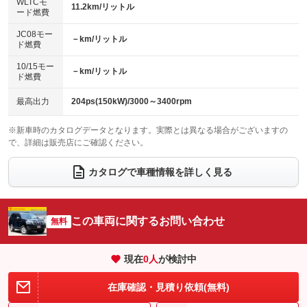
エアロ
スマートキー
：装備あり
WLTCモ
：装備なし
：装備あり
11.2km/リットル
ード燃費
レンタカーアップ
展示・試乗車
ローダウン
ランフラットタイヤ
：装備なし
：装備なし
：装備なし
：装備なし
JC08モー
－km/リットル
ド燃費
電動格納ミラー
パワーシート
3列シート
：装備あり
：装備なし
：装備なし
10/15モー
装備略号／用語解説
－km/リットル
ベンチシート
フルフラットシート
ド燃費
：装備なし
：装備なし
チップアップシート
オットマン
：装備なし
：装備なし
最高出力
204ps(150kW)/3000～3400rpm
電動格納サードシート
シートヒーター
：装備なし
：装備なし
※新車時のカタログデータとなります。実際とは異なる場合がございますの
で、詳細は販売店にご確認ください。
ウォークスルー
後席モニター
：装備なし
：装備なし
電動リアゲート
フロントカメラ
カタログで車種情報を詳しく見る
：装備なし
：装備なし
シートエアコン
全周囲カメラ
：装備なし
：装備なし
サイドカメラ
ルーフレール
この車両に関するお問い合わせ
：装備なし
無料
：装備なし
エアサスペンション
ヘッドライトウォッシャー
：装備なし
：装備あり
現在
0
人
が検討中
装備略号／用語解説
在庫確認・見積り依頼(無料)