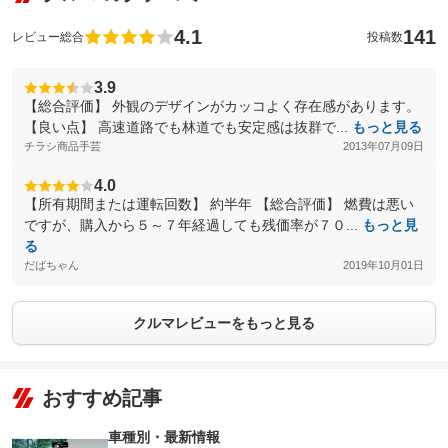
4.1
141
レビュー総合
投稿数
3.9
【総合評価】 外観のデザインがカッコよく存在感があります。
【良い点】 高速道路でも林道でも安定感は抜群で...
もっと見る
チラシ商品手芸
2013年07月09日
4.0
【所有期間または運転回数】 約半年 【総合評価】 燃費は悪い
ですが、購入から５～７年経過しても残価率が７０...
もっと見
る
だばちゃん
2019年10月01日
クルマレビューをもっと見る
おすすめ記事
車種別・最新情報