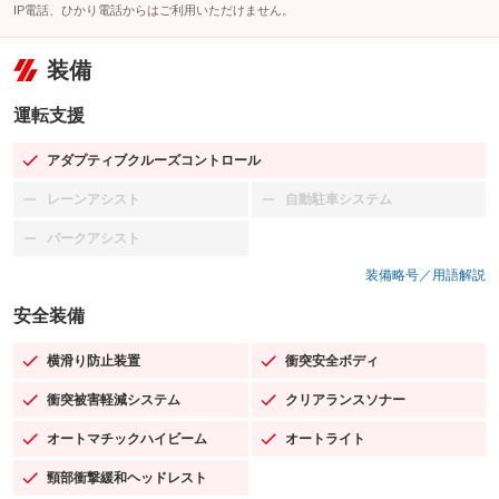
IP電話、ひかり電話からはご利用いただけません。
装備
運転支援
アダプティブクルーズコントロール
：装備あり
レーンアシスト
自動駐車システム
：装備なし
：装備なし
パークアシスト
：装備なし
装備略号／用語解説
安全装備
横滑り防止装置
衝突安全ボディ
：装備あり
：装備あり
衝突被害軽減システム
クリアランスソナー
：装備あり
：装備あり
オートマチックハイビーム
オートライト
：装備あり
：装備あり
頸部衝撃緩和ヘッドレスト
：装備あり