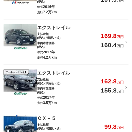
万円
(税込)
2016年
年式
7.2万km
走行
エクストレイル
支払総額
169.8
万円
(税込)(リ済込・追)
車両本体価格
160.4
万円
(税込)
2017年
年式
4.2万km
走行
エクストレイル
グーネットセレクト
支払総額
162.8
万円
(税込)(リ済込・追)
車両本体価格
155.8
万円
(税込)
2017年
年式
3.5万km
走行
ＣＸ－５
支払総額
99.8
万円
(税込)(リ済込・追)