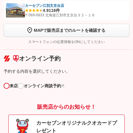
カーセブン江別文京台店
4.9
118件
【STEP1】
認証画面でグーネットを友だち追加してから「許可する」ボタンを押
〒069-0833 北海道江別市文京台３２－１６
します
MAPで販売店までのルートを確認する
【STEP2】
トーク画面で
ボタンをタップして問い合わせを
完了してください。
スマートフォンの位置情報をONにしてください
こちら
オンライン予約
予約する内容を選択してください。
来店
オンライン商談予約
?
販売店からのお知らせ！
カーセブンオリジナルクオカードプ
レゼント