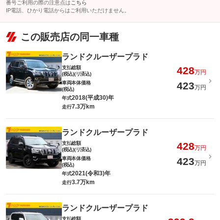
番号ご利用の際の注意点は
こちら
IP電話、ひかり電話からはご利用いただけません。
この販売店の同一車種
ランドクルーザープラド
支払総額
428
万円
(税込)(リ済込)
車両本体価格
423
万円
(税込)
2018(平成30)年
年式
7.3万km
走行
ランドクルーザープラド
支払総額
428
万円
(税込)(リ済込)
車両本体価格
423
万円
(税込)
2021(令和3)年
年式
3.7万km
走行
ランドクルーザープラド
支払総額