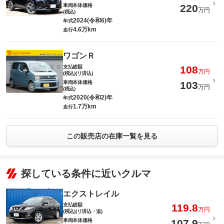
車両本体価格
220
万円
(税込)
2024(令和6)年
年式
4.6万km
走行
ワゴンＲ
支払総額
108
万円
(税込)(リ済込)
車両本体価格
103
万円
(税込)
2020(令和2)年
年式
1.7万km
走行
この販売店の在庫一覧を見る
探している条件に近いクルマ
エクストレイル
支払総額
119.8
万円
(税込)(リ済込・追)
車両本体価格
107.9