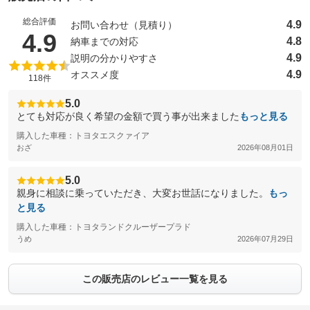
総合評価
4.9
お問い合わせ（見積り）
（5点満点中）
4.9
4.8
納車までの対応
4.9
説明の分かりやすさ
4.9
オススメ度
118件
5.0
とても対応が良く希望の金額で買う事が出来ました
もっと見る
購入した車種：トヨタエスクァイア
おざ
2026年08月01日
5.0
親身に相談に乗っていただき、大変お世話になりました。
もっ
と見る
購入した車種：トヨタランドクルーザープラド
うめ
2026年07月29日
この販売店のレビュー一覧を見る