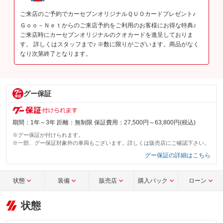
ご来店のご予約でカーセブンオリジナルＱＵＯカードプレゼント♪
Ｇｏｏ－Ｎｅｔからのご来店予約をご利用のお客様にお得な特典♪
ご来店時にカーセブンオリジナルのクオカードを進呈しておりま
す。 詳しくはスタッフまで♪ ※数に限りがございます。商品がなく
なり次第終了となります。
グー保証
期間：1年～3年 距離：無制限 保証費用：27,500円～63,800円(税込)
※グー保証が付けられます。
※一部、グー保証対象外の車両もございます。詳しくは販売店にご確認下さい。
グー保証の詳細はこちら
状態
装備
販売店
購入パック
ローン
状態