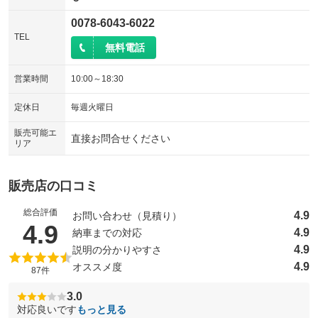
0078-6043-6022
TEL
無料電話
営業時間
10:00～18:30
定休日
毎週火曜日
販売可能エ
直接お問合せください
リア
販売店の口コミ
総合評価
4.9
お問い合わせ（見積り）
（5点満点中）
4.9
4.9
納車までの対応
4.9
説明の分かりやすさ
4.9
オススメ度
87件
3.0
対応良いです
もっと見る