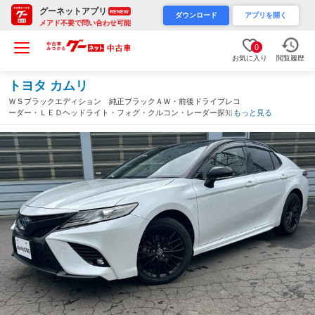
グーネットアプリ
RENEW
ダウンロード
アプリを開く
メアド不要で問い合わせ可能
0
お気に入り
閲覧履歴
トヨタ カムリ
ＷＳブラックエディション 純正ブラックＡＷ・前後ドライブレコ
ーダー・ＬＥＤヘッドライト・フォグ・クルコン・レーダー探知
もっと見る
機・シートヒーター・４本マフラー・プッシュスタート・リア電動
ブラインド・バックカメラ・Ｗエアコン・ＥＴＣ（北海道）