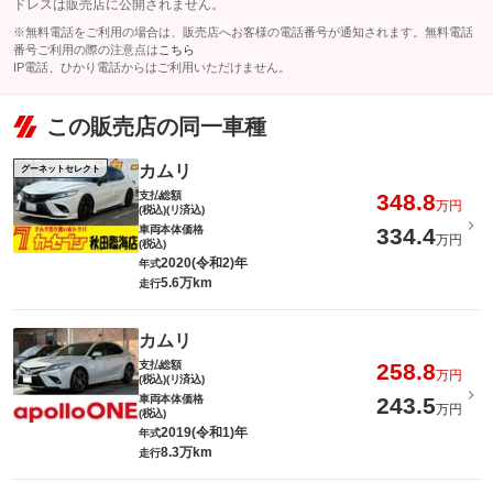
ドレスは販売店に公開されません。
※無料電話をご利用の場合は、販売店へお客様の電話番号が通知されます。無料電話
番号ご利用の際の注意点は
こちら
IP電話、ひかり電話からはご利用いただけません。
この販売店の同一車種
カムリ
グーネットセレクト
支払総額
348.8
万円
(税込)(リ済込)
車両本体価格
334.4
万円
(税込)
2020(令和2)年
年式
5.6万km
走行
カムリ
支払総額
258.8
万円
(税込)(リ済込)
車両本体価格
243.5
万円
(税込)
2019(令和1)年
年式
8.3万km
走行