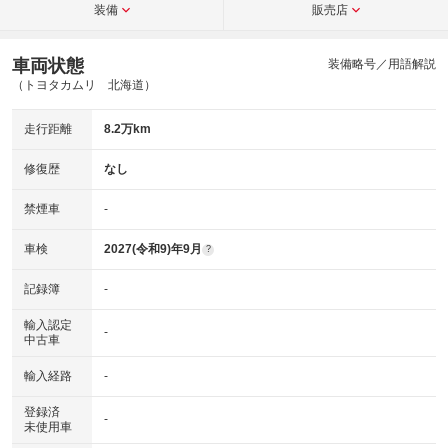
装備
販売店
車両状態
装備略号／用語解説
（トヨタカムリ 北海道）
走行距離
8.2万km
修復歴
なし
禁煙車
-
車検
2027(令和9)年9月
?
記録簿
-
輸入認定
-
中古車
輸入経路
-
登録済
-
未使用車