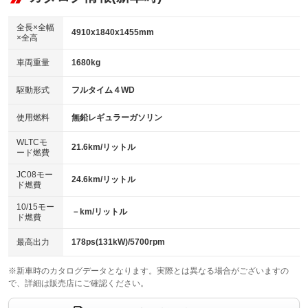
：装備あり
ダウンヒルアシストコントロール
アルミホイール：18インチ
：装備なし
：装備あり
全長×全幅
4910x1840x1455mm
×全高
パワーウィンドウ
盗難防止システム
革シート
ハーフレザーシート
：装備あり
：装備あり
：装備あり
：装備なし
車両重量
1680kg
アイドリングストップ
ドライブレコーダー
キーレス
LEDヘッドランプ
：装備あり
：装備なし
：装備あり
：装備あり
USB入力端子
Bluetooth接続
駆動形式
フルタイム４WD
HID(キセノンライト)
ポータブルナビ
：装備あり
：装備あり
：装備なし
：装備なし
100V電源
クリーンディーゼル
バックカメラ
ETC
使用燃料
無鉛レギュラーガソリン
：装備なし
：装備なし
：装備あり
：装備あり
センターデフロック
エアロ
スマートキー
：装備なし
WLTCモ
：装備なし
：装備あり
21.6km/リットル
ード燃費
レンタカーアップ
展示・試乗車
ローダウン
ランフラットタイヤ
：装備なし
：装備なし
：装備なし
：装備なし
JC08モー
24.6km/リットル
ド燃費
電動格納ミラー
パワーシート
3列シート
：装備あり
：装備あり
：装備なし
10/15モー
装備略号／用語解説
－km/リットル
ベンチシート
フルフラットシート
ド燃費
：装備なし
：装備なし
チップアップシート
オットマン
：装備なし
：装備なし
最高出力
178ps(131kW)/5700rpm
電動格納サードシート
シートヒーター
：装備なし
：装備あり
※新車時のカタログデータとなります。実際とは異なる場合がございますの
で、詳細は販売店にご確認ください。
ウォークスルー
後席モニター
：装備なし
：装備なし