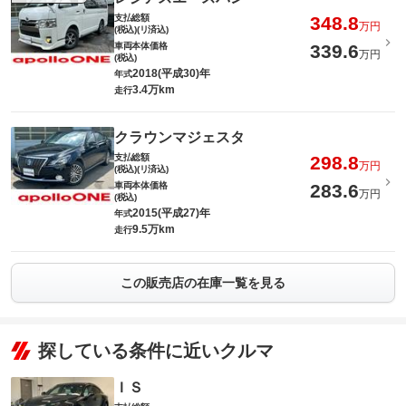
支払総額
348.8
万円
(税込)(リ済込)
車両本体価格
339.6
万円
(税込)
2018(平成30)年
年式
3.4万km
走行
クラウンマジェスタ
支払総額
298.8
万円
(税込)(リ済込)
車両本体価格
283.6
万円
(税込)
2015(平成27)年
年式
9.5万km
走行
この販売店の在庫一覧を見る
探している条件に近いクルマ
ＩＳ