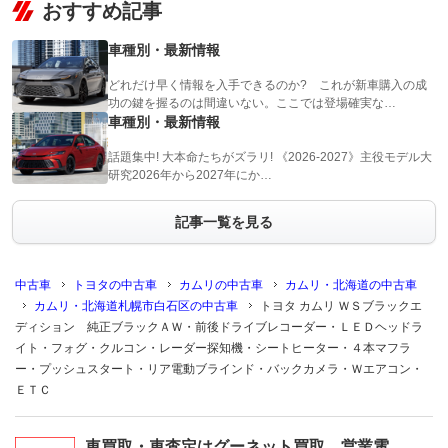
おすすめ記事
車種別・最新情報
どれだけ早く情報を入手できるのか? これが新車購入の成
功の鍵を握るのは間違いない。ここでは登場確実な…
車種別・最新情報
話題集中! 大本命たちがズラリ! 《2026-2027》主役モデル大
研究2026年から2027年にか…
記事一覧を見る
中古車
トヨタの中古車
カムリの中古車
カムリ・北海道の中古車
カムリ・北海道札幌市白石区の中古車
トヨタ カムリ ＷＳブラックエ
ディション 純正ブラックＡＷ・前後ドライブレコーダー・ＬＥＤヘッドラ
イト・フォグ・クルコン・レーダー探知機・シートヒーター・４本マフラ
ー・プッシュスタート・リア電動ブラインド・バックカメラ・Ｗエアコン・
ＥＴＣ
車買取・車査定はグーネット買取 営業電