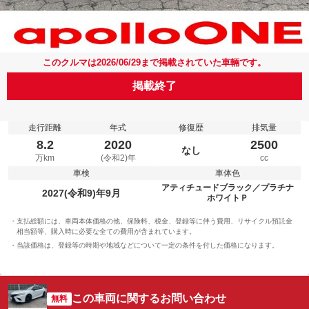
このクルマは2026/06/29まで掲載されていた車輛です。
掲載終了
走行距離
年式
修復歴
排気量
8.2
2020
2500
なし
万km
(令和2)年
cc
車検
車体色
アティチュードブラック／プラチナ
2027(令和9)年9月
ホワイトＰ
支払総額には、車両本体価格の他、保険料、税金、登録等に伴う費用、リサイクル預託金
相当額等、購入時に必要な全ての費用が含まれています。
当該価格は、登録等の時期や地域などについて一定の条件を付した価格になります。
この車両に関するお問い合わせ
無料