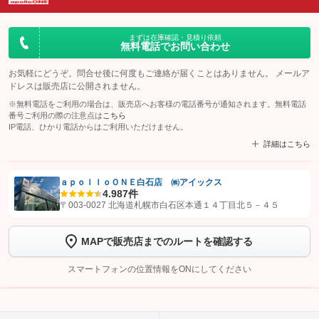
まずは在庫確認・見積り依頼
無料電話でお問い合わせ
お気軽にどうぞ。問合せ後に何度もご連絡が届くことはありません。 メールア
ドレスは販売店に公開されません。
※無料電話をご利用の場合は、販売店へお客様の電話番号が通知されます。無料電話
番号ご利用の際の注意点は
こちら
IP電話、ひかり電話からはご利用いただけません。
詳細はこちら
ａｐｏｌｌｏＯＮＥ白石店 ㈱アイックス
4.9
87件
【STEP1】
認証画面でグーネットを友だち追加してから「許可する」ボタンを押
〒003-0027 北海道札幌市白石区本通１４丁目北５－４５
します
MAPで販売店までのルートを確認する
【STEP2】
トーク画面で
ボタンをタップして問い合わせを
完了してください。
スマートフォンの位置情報をONにしてください
こちら