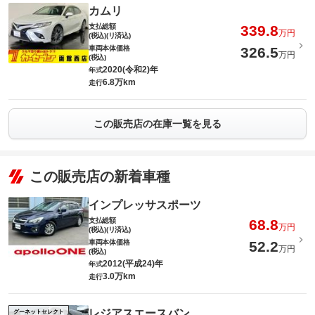
カムリ
支払総額
339.8
万円
(税込)(リ済込)
車両本体価格
326.5
万円
(税込)
2020(令和2)年
年式
6.8万km
走行
この販売店の在庫一覧を見る
この販売店の新着車種
インプレッサスポーツ
支払総額
68.8
万円
(税込)(リ済込)
車両本体価格
52.2
万円
(税込)
2012(平成24)年
年式
3.0万km
走行
レジアスエースバン
グーネットセレクト