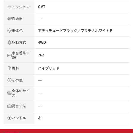
ミッション
CVT
過給器
―
車体色
アティチュードブラック／プラチナホワイトＰ
駆動方式
4WD
車台番号下
762
3桁
燃料
ハイブリッド
その他
―
全体のサイ
―
ズ
荷台寸法
―
ハンドル
右