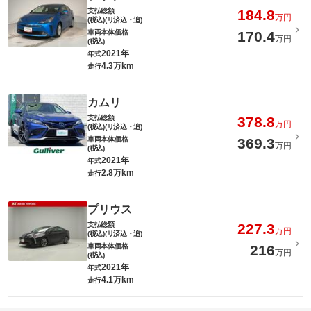
支払総額
184.8
万円
(税込)(リ済込・追)
車両本体価格
170.4
万円
(税込)
2021年
年式
4.3万km
走行
カムリ
支払総額
378.8
万円
(税込)(リ済込・追)
車両本体価格
369.3
万円
(税込)
2021年
年式
2.8万km
走行
プリウス
支払総額
227.3
万円
(税込)(リ済込・追)
車両本体価格
216
万円
(税込)
2021年
年式
4.1万km
走行