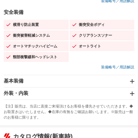
装備略号／用語解説
安全装備
横滑り防止装置
衝突安全ボディ
：装備あり
：装備あり
衝突被害軽減システム
クリアランスソナー
：装備あり
：装備あり
オートマチックハイビーム
オートライト
：装備あり
：装備あり
頸部衝撃緩和ヘッドレスト
：装備あり
装備略号／用語解説
基本装備
エアバッグ：運転席/助手席/サイド
外装・内装
：装備あり
スライドドア
カーナビ：DVDナビ
：装備なし
：装備あり
【注】販売は、当店に直接ご来場頂けるお客様を優先させていただきます。◆
お取置きはいたしません。◆在庫の有無をご確認お願いします。※販売は一般
サンルーフ
ABS
TV：フルセグ
：装備なし
：装備あり
：装備あり
のお客様に限ります。
エアコン
Wエアコン
オーディオ：CDまたはCDチェンジャー
：装備あり
：装備あり
：装備あり
リフトアップ
パワーステアリング
カタログ情報(新車時)
ビジュアル：-／DVD再生
：装備なし
：装備あり