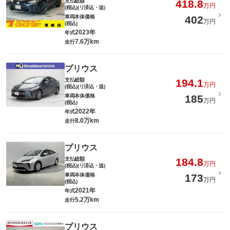
支払総額
418.8
万円
(税込)(リ済込・追)
車両本体価格
402
万円
(税込)
2023年
年式
7.6万km
走行
プリウス
支払総額
194.1
万円
(税込)(リ済込・追)
車両本体価格
185
万円
(税込)
2022年
年式
8.0万km
走行
プリウス
支払総額
184.8
万円
(税込)(リ済込・追)
車両本体価格
173
万円
(税込)
2021年
年式
5.2万km
走行
プリウス