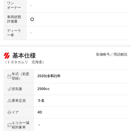
ワン
-
オーナー
車両状態
評価書
ディーラ
-
ー車
基本仕様
装備略号／用語解説
（トヨタカムリ 北海道）
年式（初度
2020(令和2)年
登録）
排気量
2500cc
乗車定員
５名
ドア
4D
エコカー減
－
税対象車