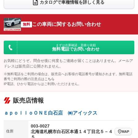
電動リアゲート
フロントカメラ
カタログで車種情報を詳しく見る
：装備なし
：装備なし
シートエアコン
全周囲カメラ
：装備なし
：装備なし
サイドカメラ
ルーフレール
この車両に関するお問い合わせ
：装備なし
無料
：装備なし
エアサスペンション
ヘッドライトウォッシャー
：装備なし
：装備なし
装備略号／用語解説
まずは在庫確認・見積り依頼
無料電話でお問い合わせ
お気軽にどうぞ。問合せ後に何度もご連絡が届くことはありません。メールア
ドレスは販売店に公開されません。
※無料電話をご利用の場合は、販売店へお客様の電話番号が通知されます。無料電話
番号ご利用の際の注意点は
こちら
IP電話、ひかり電話からはご利用いただけません。
販売店情報
ａｐｏｌｌｏＯＮＥ白石店 ㈱アイックス
003-0027
住所
北海道札幌市白石区本通１４丁目北５－４
MAP
５