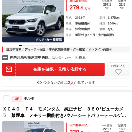
支払総額
(税込)
本体価格
諸費用
ｉｄＡｕｔｏ
257.1
22.8
279.
9
万円
万円
万円
年式
2021年
走行
1.9万km
車検
車検整備付
排気
2000cc
整備
法定整備付
修復
なし
保証
保証付 (12ヶ月・走行無制限)
認定中古車
ディーラー保証
車両状態評価書
グー鑑定
オンライン商談可
神奈川県相模原市中央区
ボルボ・カー 相模原
お気に入り
在庫を確認・見積り依頼する
2人
今あなたの他に
が見ています
ボルボ
UP
ＸＣ４０ Ｔ４ モメンタム 純正ナビ ３６０°ビューカメ
ラ 禁煙車 メモリー機能付きパワーシートパワーテールゲー
ト Ｂｌｕｅｔｏｏｔｈ ルーフレール ＥＴＣ ＢＬＩＳ
支払総額
(税込)
本体価格
諸費用
223.7
16.2
239.