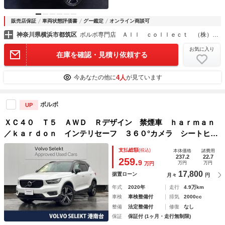
販売店保証
車両状態評価書
グー鑑定
オンライン商談可
神奈川県横浜市都筑区
ボルボ専門店 Ａｌｌ ｃｏｌｌｅｃｔ （株）オールコレクト
お気に入り
在庫を確認・見積り依頼する
4人
今あなたの他に
が見ています
ボルボ
UP
ＸＣ４０ Ｔ５ ＡＷＤ Ｒデザイン 禁煙車 ｈａｒｍａｎ
／ｋａｒｄｏｎ インテリセーフ ３６０°カメラ シートヒー
ター パワーシート 純正１９インチアルミホイール ＬＥＤ
支払総額
(税込)
本体価格
諸費用
ヘッドライト ＢＬＩＳ クルーズコントロール ＥＴＣ２．
237.2
22.7
259.
9
万円
万円
万円
０
17,800
据置ローン
月々
円
年式
2020年
走行
4.9万km
車検
車検整備付
排気
2000cc
整備
法定整備付
修復
なし
保証
保証付 (1ヶ月・走行無制限)