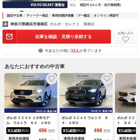
保証
保証付 (12ヶ月・走行無制限)
認定中古車
ディーラー保証
車両状態評価書
グー鑑定
オンライン商談可
神奈川県横浜市港南区
ボルボ・セレクト 港南台
お気に入り
在庫を確認・見積り依頼する
13人
今あなたの他に
が見ています
あなたにおすすめの中古車
ボルボ ＸＣ４０ ２６年モデ
ボルボ ＸＣ４０ ウルトラ Ｂ
ボルボ ＸＣ４
ル ウルトラ Ｂ４ ＡＷＤ
４ ＡＷＤ
ト Ｂ４ Ａ
ター パワー
496
496
支払総額
支払総額
支払総額
(税込)
(税込)
(税込)
万円
万円
スルー フロ
テッド機能 
車両本体価格
車両本体価格
車両本体価格