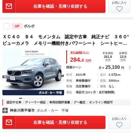
お気に入り
在庫を確認・見積り依頼する
ボルボ
UP
ＸＣ４０ Ｂ４ モメンタム 認定中古車 純正ナビ ３６０°
ビューカメラ メモリー機能付きパワーシート シートヒータ
ー Ｂｌｕｅｔｏｏｔｈ ＥＴＣ パワーテールゲート ルー
支払総額
(税込)
本体価格
諸費用
フレール 禁煙車 ＥＴＣ 純正１８インチアルミホイール
261.8
22.8
284.
6
万円
万円
万円
25,100
残価ローン
月々
円
年式
2021年
走行
2.9万km
車検
車検整備付
排気
2000cc
整備
法定整備付
修復
なし
保証
保証付 (12ヶ月・走行無制限)
認定中古車
ディーラー保証
車両状態評価書
グー鑑定
オンライン商談可
神奈川県平塚市
ボルボ・カー 平塚
お気に入り
在庫を確認・見積り依頼する