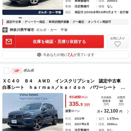
車検
車検整備付
排気
2000cc
整備
法定整備付
修復
なし
保証
保証付 (2028(令和10)年9月まで・走行無制
認定中古車
ディーラー保証
車両状態評価書
グー鑑定
オンライン商談可
神奈川県平塚市
ボルボ・カー 平塚
お気に入り
在庫を確認・見積り依頼する
7人
今あなたの他に
が見ています
ボルボ
UP
ＸＣ４０ Ｂ４ ＡＷＤ インスクリプション 認定中古車
白革シート ｈａｒｍａｎ／ｋａｒｄｏｎ パワーシート 衝
突被害軽減ブレーキ パイロットアシスト レーダークルー
支払総額
(税込)
本体価格
諸費用
ズ パワーバックドア 禁煙車 シートヒーター 純正ナビ
319.9
16
335.
9
万円
万円
万円
ＬＥＤヘッドライト
32,100
据置ローン
月々
円
年式
2022年
走行
1.9万km
車検
2027年6月
排気
2000cc
整備
法定整備付
修復
なし