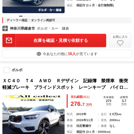
保証
保証付 (1ヶ月・走行無制限)
ディーラー保証
オンライン商談可
神奈川県鎌倉市
ボルボ・カー 鎌倉
お気に入り
在庫を確認・見積り依頼する
16人
今あなたの他に
が見ています
ボルボ
ＸＣ４０ Ｔ４ ＡＷＤ Ｒデザイン 記録簿 禁煙車 衝突
軽減ブレーキ ブラインドスポット レーンキープ パイロッ
トアシスト 直列４気筒２０００ＣＣターボ アイシン製８速
支払総額
(税込)
本体価格
諸費用
ＡＴ
273
3.7
276.
7
万円
万円
万円
年式
2019年
走行
2.9万km
車検
2026年11月
排気
2000cc
整備
法定整備付
修復
なし
保証
保証付 (3ヶ月・3000km)