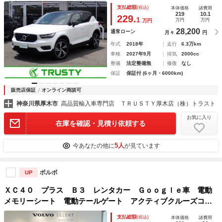
（２４ｙミシュラン装着）ラウンドビューカメラ フルセグＴ
支払総額
(税込)
本体価格
諸費用
Ｖ マルチステア パドルシフト ＥＴＣ２．０ スマートキ
219
10.1
229.
1
万円
万円
万円
ー
28,200
通常ローン
月々
円
年式
2018年
走行
6.3万km
車検
2027年9月
排気
2000cc
整備
法定整備無
修復
なし
保証
保証付 (6ヶ月・6000km)
販売店保証
オンライン商談可
神奈川県厚木市
高品質輸入車専門店 ＴＲＵＳＴＹ厚木店（株）トラスト
お気に入り
在庫を確認・見積り依頼する
5人
今あなたの他に
が見ています
ボルボ
UP
ＸＣ４０ プラス Ｂ３ レンタカー Ｇｏｏｇｌｅ車 電動
メモリーシート 電動テールゲート アクティブクルーズコン
トロール ＥＴＣ バックカメラ アラウンドビュー
支払総額
(税込)
本体価格
諸費用