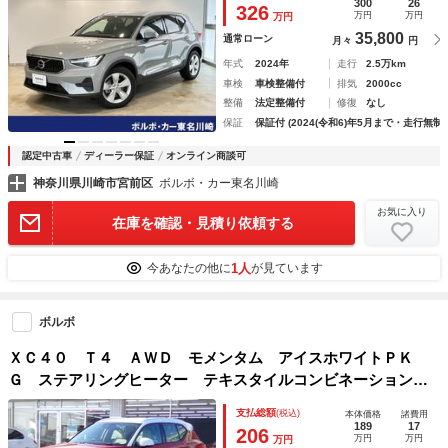
300
26
326
万円
万円
万円
35,800
通常ローン
月々
円
年式
2024年
走行
2.5万km
車検
車検整備付
排気
2000cc
整備
法定整備付
修復
なし
保証
保証付 (2024(令和6)年5月まで・走行無制
認定中古車
ディーラー保証
オンライン商談可
神奈川県川崎市宮前区
ボルボ・カー東名川崎
お気に入り
在庫を確認・見積り依頼する
1人
今あなたの他に
が見ています
ボルボ
ＸＣ４０ Ｔ４ ＡＷＤ モメンタム アイスホワイトＰＫ
Ｇ ステアリングヒーター テキスタイルコンビネーションシ
ートブロンズ サラウンドビューカメラ ＬＥＤヘッドライ
支払総額
(税込)
本体価格
諸費用
ト ヒーター付きメモリーパワーシート アップルカープレ
189
17
206
万円
万円
万円
イ ＥＴＣ２．０