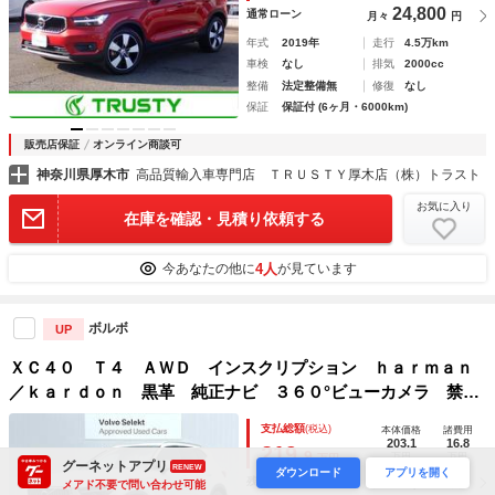
24,800
通常ローン
月々
円
年式
2019年
走行
4.5万km
車検
なし
排気
2000cc
整備
法定整備無
修復
なし
保証
保証付 (6ヶ月・6000km)
販売店保証
オンライン商談可
神奈川県厚木市
高品質輸入車専門店 ＴＲＵＳＴＹ厚木店（株）トラスト
お気に入り
在庫を確認・見積り依頼する
4人
今あなたの他に
が見ています
ボルボ
UP
ＸＣ４０ Ｔ４ ＡＷＤ インスクリプション ｈａｒｍａｎ
／ｋａｒｄｏｎ 黒革 純正ナビ ３６０°ビューカメラ 禁煙
車 メモリー機能付きパワーシート シートヒーター Ｂｌｕ
支払総額
(税込)
本体価格
諸費用
ｅｔｏｏｔｈ ＥＴＣ ルーフレール フルフラットシート
203.1
16.8
219.
9
万円
万円
万円
グーネットアプリ
RENEW
ダウンロード
アプリを開く
21,400
残価ローン
月々
円
メアド不要で問い合わせ可能