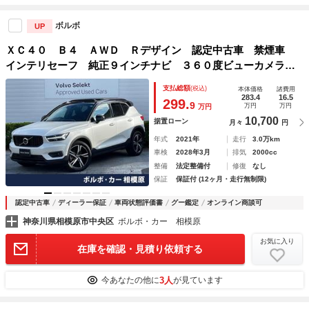
ボルボ
UP
ＸＣ４０ Ｂ４ ＡＷＤ Ｒデザイン 認定中古車 禁煙車
インテリセーフ 純正９インチナビ ３６０度ビューカメラ
ステアリングヒーター シートヒーター メモリーシート パ
支払総額
(税込)
本体価格
諸費用
ワーテールゲート ＡｐｐｌｅＣａｒＰｌａｙ Ａｎｄｒｏｉ
283.4
16.5
299.
9
万円
万円
万円
ｄＡｕｔｏ
10,700
据置ローン
月々
円
年式
2021年
走行
3.0万km
車検
2028年3月
排気
2000cc
整備
法定整備付
修復
なし
保証
保証付 (12ヶ月・走行無制限)
認定中古車
ディーラー保証
車両状態評価書
グー鑑定
オンライン商談可
神奈川県相模原市中央区
ボルボ・カー 相模原
お気に入り
在庫を確認・見積り依頼する
3人
今あなたの他に
が見ています