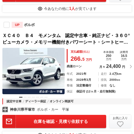
1人
今あなたの他に
が見ています
ボルボ
UP
ＸＣ４０ Ｂ４ モメンタム 認定中古車・純正ナビ・３６０°
ビューカメラ・メモリー機能付きパワーシート・シートヒータ
ー・禁煙車 純正１８インチアルミホイール ＥＴＣ パワー
支払総額
(税込)
本体価格
諸費用
テールゲート ＢＬＩＳ
250
16.5
266.
5
万円
万円
万円
24,400
残価ローン
月々
円
年式
2021年
走行
2.4万km
車検
2028年3月
排気
2000cc
整備
法定整備付
修復
なし
保証
保証付 (12ヶ月・走行無制限)
認定中古車
ディーラー保証
オンライン商談可
神奈川県平塚市
ボルボ・カー 平塚
お気に入り
在庫を確認・見積り依頼する