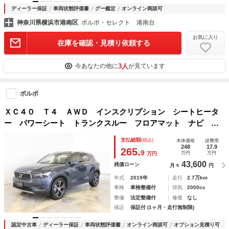
ディーラー保証
車両状態評価書
グー鑑定
オンライン商談可
神奈川県横浜市港南区
ボルボ・セレクト 港南台
お気に入り
在庫を確認・見積り依頼する
3人
今あなたの他に
が見ています
ボルボ
ＸＣ４０ Ｔ４ ＡＷＤ インスクリプション シートヒータ
ー パワーシート トランクスルー フロアマット ナビ 音
楽プレーヤー接続 Ｂｌｕｅｔｏｏｔｈ接続 ＴＶ ＥＴＣ
支払総額
(税込)
本体価格
諸費用
ＬＥＤヘッドライト 電動リアゲート 全周囲カメラ フロン
248
17.9
265.
9
万円
万円
万円
トカメラ
43,600
残価ローン
月々
円
年式
2019年
走行
2.7万km
車検
車検整備付
排気
2000cc
整備
法定整備付
修復
なし
保証
保証付 (1ヶ月・走行無制限)
認定中古車
ディーラー保証
車両状態評価書
オンライン商談可
オプション見積り可