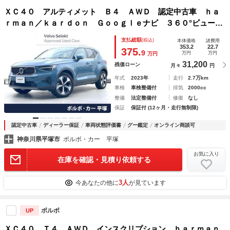
ＸＣ４０ アルティメット Ｂ４ ＡＷＤ 認定中古車 ｈａ
ｒｍａｎ／ｋａｒｄｏｎ Ｇｏｏｇｌｅナビ ３６０°ビューカ
メラ 禁煙車 パワーテールゲート Ｂｌｕｅｔｏｏｔｈ メ
支払総額
(税込)
本体価格
諸費用
モリー機能付きパワーシート シートヒーター
353.2
22.7
375.
9
万円
万円
万円
31,200
残価ローン
月々
円
年式
2023年
走行
2.7万km
車検
車検整備付
排気
2000cc
整備
法定整備付
修復
なし
保証
保証付 (12ヶ月・走行無制限)
認定中古車
ディーラー保証
車両状態評価書
グー鑑定
オンライン商談可
神奈川県平塚市
ボルボ・カー 平塚
お気に入り
在庫を確認・見積り依頼する
3人
今あなたの他に
が見ています
ボルボ
UP
ＸＣ４０ Ｔ４ ＡＷＤ インスクリプション ｈａｒｍａｎ