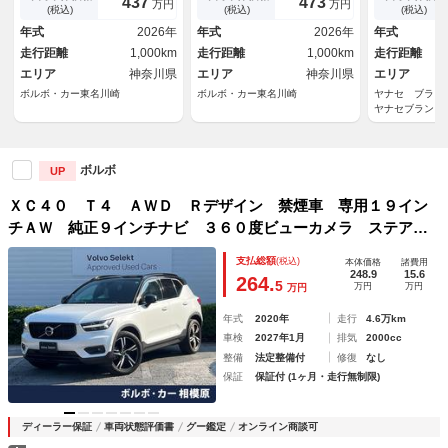
437
473
万円
万円
ヤー接続 Ｂ
(税込)
(税込)
(税込)
接続 ＥＴＣ
年式
2026年
年式
2026年
年式
イト 電動リ
走行距離
1,000km
走行距離
1,000km
走行距離
カメラ フロ
エリア
神奈川県
エリア
神奈川県
エリア
ボルボ・カー東名川崎
ボルボ・カー東名川崎
ヤナセ ブラ
ヤナセブランド
ボルボ
UP
ＸＣ４０ Ｔ４ ＡＷＤ Ｒデザイン 禁煙車 専用１９イン
チＡＷ 純正９インチナビ ３６０度ビューカメラ ステアリ
ングヒーター シートヒーター メモリーシート パワーテー
支払総額
(税込)
本体価格
諸費用
ルゲート ＡｐｐｌｅＣａｒＰｌａｙ ＡｎｄｒｏｉｄＡｕｔ
248.9
15.6
264.
5
万円
万円
万円
ｏ
年式
2020年
走行
4.6万km
車検
2027年1月
排気
2000cc
整備
法定整備付
修復
なし
保証
保証付 (1ヶ月・走行無制限)
ディーラー保証
車両状態評価書
グー鑑定
オンライン商談可