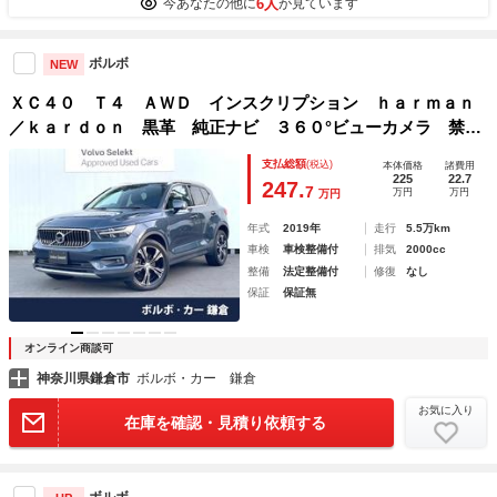
6人
今あなたの他に
が見ています
ボルボ
NEW
ＸＣ４０ Ｔ４ ＡＷＤ インスクリプション ｈａｒｍａｎ
／ｋａｒｄｏｎ 黒革 純正ナビ ３６０°ビューカメラ 禁煙
車 メモリー機能付きパワーシート シートヒーター Ｂｌｕ
支払総額
(税込)
本体価格
諸費用
ｅｔｏｏｔｈ ＥＴＣ ルーフレール フルフラットシート
225
22.7
247.
7
万円
万円
万円
年式
2019年
走行
5.5万km
車検
車検整備付
排気
2000cc
整備
法定整備付
修復
なし
保証
保証無
オンライン商談可
神奈川県鎌倉市
ボルボ・カー 鎌倉
お気に入り
在庫を確認・見積り依頼する