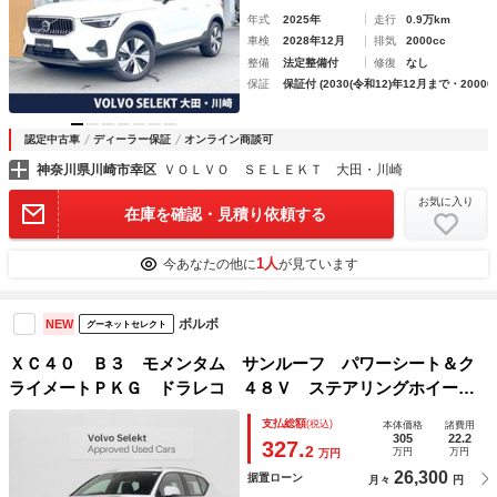
年式
2025年
走行
0.9万km
車検
2028年12月
排気
2000cc
整備
法定整備付
修復
なし
保証
保証付 (2030(令和12)年12月まで・20000
認定中古車
ディーラー保証
オンライン商談可
神奈川県川崎市幸区
ＶＯＬＶＯ ＳＥＬＥＫＴ 大田・川崎
お気に入り
在庫を確認・見積り依頼する
1人
今あなたの他に
が見ています
ボルボ
NEW
グーネットセレクト
ＸＣ４０ Ｂ３ モメンタム サンルーフ パワーシート＆ク
ライメートＰＫＧ ドラレコ ４８Ｖ ステアリングホイール
ヒーター フロントシートヒーター ３６０°カメラ パワーテ
支払総額
(税込)
本体価格
諸費用
ールゲート 助手席８ウェイパワーシート パイロットアシス
305
22.2
327.
2
万円
万円
万円
ト
26,300
据置ローン
月々
円