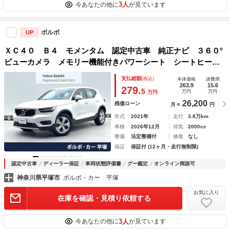
3人
今あなたの他に
が見ています
ボルボ
UP
ＸＣ４０ Ｂ４ モメンタム 認定中古車 純正ナビ ３６０°
ビューカメラ メモリー機能付きパワーシート シートヒータ
ー Ｂｌｕｅｔｏｏｔｈ ＥＴＣ パワーテールゲート ルー
支払総額
(税込)
本体価格
諸費用
フレール 禁煙車 ＥＴＣ 純正１８インチアルミホイール
263.9
15.6
279.
5
万円
万円
万円
26,200
残価ローン
月々
円
年式
2021年
走行
3.8万km
車検
2026年12月
排気
2000cc
整備
法定整備付
修復
なし
保証
保証付 (12ヶ月・走行無制限)
認定中古車
ディーラー保証
車両状態評価書
グー鑑定
オンライン商談可
神奈川県平塚市
ボルボ・カー 平塚
お気に入り
在庫を確認・見積り依頼する
3人
今あなたの他に
が見ています