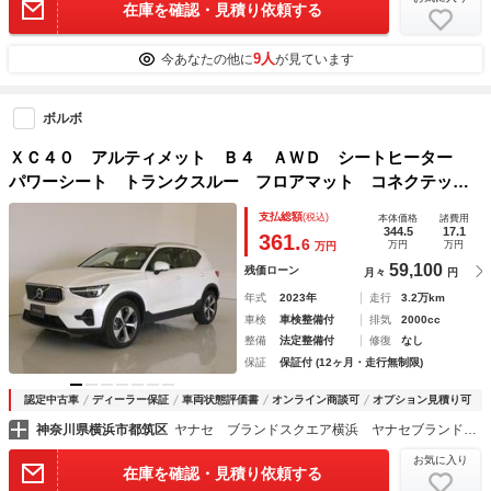
在庫を確認・見積り依頼する
9人
今あなたの他に
が見ています
ボルボ
ＸＣ４０ アルティメット Ｂ４ ＡＷＤ シートヒーター
パワーシート トランクスルー フロアマット コネクテッド
機能 ナビ 音楽プレーヤー接続 Ｂｌｕｅｔｏｏｔｈ接続
支払総額
(税込)
本体価格
諸費用
ＥＴＣ ＬＥＤヘッドライト 電動リアゲート 全周囲カメ
344.5
17.1
361.
6
万円
万円
万円
ラ フロントカメラ
59,100
残価ローン
月々
円
年式
2023年
走行
3.2万km
車検
車検整備付
排気
2000cc
整備
法定整備付
修復
なし
保証
保証付 (12ヶ月・走行無制限)
認定中古車
ディーラー保証
車両状態評価書
オンライン商談可
オプション見積り可
神奈川県横浜市都筑区
ヤナセ ブランドスクエア横浜 ヤナセブランドスクエア（株）
お気に入り
在庫を確認・見積り依頼する