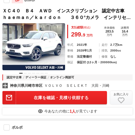
ボルボ
UP
ＸＣ４０ Ｂ４ ＡＷＤ インスクリプション 認定中古車
ｈａｅｍａｎ／ｋａｒｄｏｎ ３６０°カメラ インテリセー
フ 衝突被害軽減ブレーキ シートヒーター メモリー機能付
支払総額
(税込)
本体価格
諸費用
きパワーシート ＬＥＤライト 赤革シート ＡｐｐｌｅＣａ
283.5
16.4
299.
9
万円
万円
万円
ｒＰｌａｙ
年式
2021年
走行
2.7万km
車検
2028年1月
排気
2000cc
整備
法定整備付
修復
なし
保証
保証付 (12ヶ月・200000km)
認定中古車
ディーラー保証
オンライン商談可
神奈川県川崎市幸区
ＶＯＬＶＯ ＳＥＬＥＫＴ 大田・川崎
お気に入り
在庫を確認・見積り依頼する
1人
今あなたの他に
が見ています
ボルボ