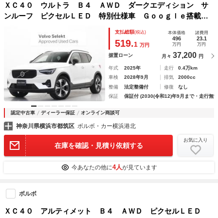
ＸＣ４０ ウルトラ Ｂ４ ＡＷＤ ダークエディション サ
ンルーフ ピクセルＬＥＤ 特別仕様車 Ｇｏｏｇｌｅ搭載
ドラレコ ４８Ｖ ｈａｒｍａｎ／ｋａｒｄｏｎ Ｄａｒｋエ
支払総額
(税込)
本体価格
諸費用
クステリア スウェードテキスタイル／マイクロテックコンビ
496
23.1
519.
1
万円
万円
万円
ネーションシート 空気清浄機能
37,200
据置ローン
月々
円
年式
2025年
走行
0.4万km
車検
2028年9月
排気
2000cc
整備
法定整備付
修復
なし
保証
保証付 (2030(令和12)年9月まで・走行無制
認定中古車
ディーラー保証
オンライン商談可
神奈川県横浜市都筑区
ボルボ・カー横浜港北
お気に入り
在庫を確認・見積り依頼する
4人
今あなたの他に
が見ています
ボルボ
ＸＣ４０ アルティメット Ｂ４ ＡＷＤ ピクセルＬＥＤ