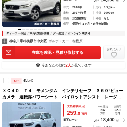
月々
円
年式
2018年
走行
6.9万km
車検
2027年9月
排気
2000cc
整備
法定整備付
修復
なし
保証
保証付 (1ヶ月・走行無制限)
ディーラー保証
車両状態評価書
グー鑑定
オンライン商談可
神奈川県相模原市中央区
ボルボ・カー 相模原
お気に入り
在庫を確認・見積り依頼する
2人
今あなたの他に
が見ています
ボルボ
UP
ＸＣ４０ Ｔ４ モメンタム インテリセーフ ３６０°ビュー
カメラ 運転席パワーシート パイロットアシスト レーダー
クルーズ 禁煙車 ＬＥＤヘッドライト 純正ナビ ブライン
支払総額
(税込)
本体価格
諸費用
ドスポットモニター 衝突被害軽減ブレーキ
237
22.9
259.
9
万円
万円
万円
18,400
据置ローン
月々
円