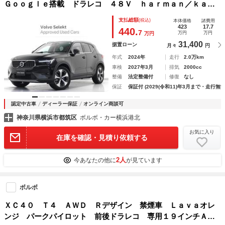
Ｇｏｏｇｌｅ搭載 ドラレコ ４８Ｖ ｈａｒｍａｎ／ｋａｒ
ｄｏｎ 黒革 ステアリングホイールヒーター 前後シートヒ
支払総額
(税込)
本体価格
諸費用
ーター パワーテールゲート ３６０°カメラ クリスタルシフ
423
17.7
440.
7
万円
万円
万円
トノブ
31,400
据置ローン
月々
円
年式
2024年
走行
2.0万km
車検
2027年3月
排気
2000cc
整備
法定整備付
修復
なし
保証
保証付 (2029(令和11)年3月まで・走行無制
認定中古車
ディーラー保証
オンライン商談可
神奈川県横浜市都筑区
ボルボ・カー横浜港北
お気に入り
在庫を確認・見積り依頼する
2人
今あなたの他に
が見ています
ボルボ
ＸＣ４０ Ｔ４ ＡＷＤ Ｒデザイン 禁煙車 Ｌａｖａオレ
ンジ パークパイロット 前後ドラレコ 専用１９インチＡＷ