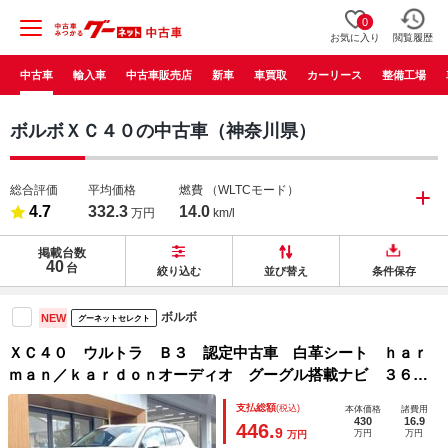
0
お気に入り
閲覧履歴
中古車
輸入車
中古車販売店
新車
車買取
カーリース
整備工場
ボルボＸＣ４０の中古車（神奈川県）
総合評価
平均価格
燃費
（WLTCモード）
4.7
332.3
14.0
万円
km/l
掲載台数
40
台
絞り込む
並び替え
条件保存
ボルボ
NEW
グーネットセレクト
ＸＣ４０ ウルトラ Ｂ３ 認定中古車 白革シート ｈａｒ
ｍａｎ／ｋａｒｄｏｎオーディオ グーグル搭載ナビ ３６０°
ビューカメラ 全席シートヒーター パワーシート アダプテ
支払総額
(税込)
本体価格
諸費用
ィブクルーズコントロール パワーバックドア 禁煙車
430
16.9
446.
9
万円
万円
万円