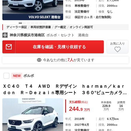
年式
2019年
走行
2.7万km
車検
車検整備付
排気
2000cc
整備
法定整備付
修復
なし
保証
保証付 (1ヶ月・走行無制限)
ディーラー保証
車両状態評価書
グー鑑定
オンライン商談可
神奈川県横浜市港南区
ボルボ・セレクト 港南台
お気に入り
在庫を確認・見積り依頼する
7人
今あなたの他に
が見ています
ボルボ
NEW
ＸＣ４０ Ｔ４ ＡＷＤ Ｒデザイン ｈａｒｍａｎ／ｋａｒ
ｄｏｎ Ｒ－Ｄｅｚａｉｎ専用シート ３６０°ビューカメラ
禁煙車 メモリー機能付きパワーシート シートヒーター Ｂ
支払総額
(税込)
本体価格
諸費用
ｌｕｅｔｏｏｔｈ ＥＴＣ ルーフレール フルフラットシー
228.9
16
244.
9
万円
万円
万円
ト
年式
2018年
走行
6.5万km
車検
2027年4月
排気
2000cc
整備
法定整備付
修復
なし