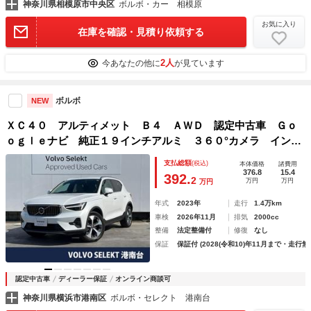
神奈川県相模原市中央区
ボルボ・カー 相模原
お気に入り
在庫を確認・見積り依頼する
2人
今あなたの他に
が見ています
ボルボ
NEW
ＸＣ４０ アルティメット Ｂ４ ＡＷＤ 認定中古車 Ｇｏ
ｏｇｌｅナビ 純正１９インチアルミ ３６０°カメラ インテ
リセーフ レーダークルーズ 純正９インチナビ シートヒー
支払総額
(税込)
本体価格
諸費用
ター パイロットアシスト 禁煙車 衝突被害軽減ブレーキ
376.8
15.4
392.
2
万円
万円
万円
年式
2023年
走行
1.4万km
車検
2026年11月
排気
2000cc
整備
法定整備付
修復
なし
保証
保証付 (2028(令和10)年11月まで・走行無
認定中古車
ディーラー保証
オンライン商談可
神奈川県横浜市港南区
ボルボ・セレクト 港南台