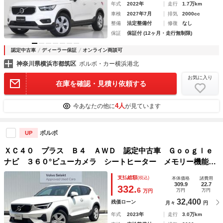
年式
2022年
走行
1.7万km
車検
2027年7月
排気
2000cc
整備
法定整備付
修復
なし
保証
保証付 (12ヶ月・走行無制限)
認定中古車
ディーラー保証
オンライン商談可
神奈川県横浜市都筑区
ボルボ・カー横浜港北
お気に入り
在庫を確認・見積り依頼する
4人
今あなたの他に
が見ています
ボルボ
UP
ＸＣ４０ プラス Ｂ４ ＡＷＤ 認定中古車 Ｇｏｏｇｌｅ
ナビ ３６０°ビューカメラ シートヒーター メモリー機能付
きパワーシート パワーテールゲート ルーフレール Ｂｌｕ
支払総額
(税込)
本体価格
諸費用
ｅｔｏｏｔｈ ＥＴＣ 純正１８インチアルミホイール ＢＬ
309.9
22.7
332.
6
万円
万円
万円
ＩＳ
32,400
残価ローン
月々
円
年式
2023年
走行
3.0万km