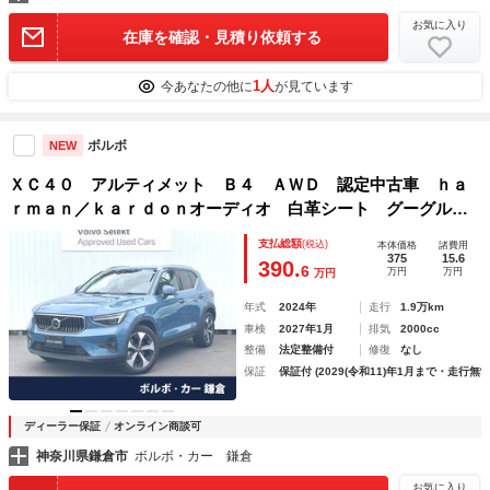
お気に入り
在庫を確認・見積り依頼する
1人
今あなたの他に
が見ています
ボルボ
NEW
ＸＣ４０ アルティメット Ｂ４ ＡＷＤ 認定中古車 ｈａ
ｒｍａｎ／ｋａｒｄｏｎオーディオ 白革シート グーグル搭
載ナビ ３６０°ビューカメラ 全席シートヒーター アダプテ
支払総額
(税込)
本体価格
諸費用
ィブクルーズコントロール 衝突被害軽減ブレーキ パワーバ
375
15.6
390.
6
万円
万円
万円
ックドア
年式
2024年
走行
1.9万km
車検
2027年1月
排気
2000cc
整備
法定整備付
修復
なし
保証
保証付 (2029(令和11)年1月まで・走行無制
ディーラー保証
オンライン商談可
神奈川県鎌倉市
ボルボ・カー 鎌倉
お気に入り