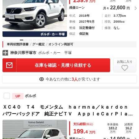
9
万円
万円
万円
22,600
残価ローン
月々
円
年式
2018年
走行
3.7万km
車検
2027年9月
排気
2000cc
整備
法定整備付
修復
なし
保証
保証無
車両状態評価書
グー鑑定
オンライン商談可
神奈川県平塚市
ボルボ・カー 平塚
お気に入り
在庫を確認・見積り依頼する
3人
今あなたの他に
が見ています
ボルボ
UP
ＸＣ４０ Ｔ４ モメンタム ｈａｒｍｎａ／ｋａｒｄｏｎ
パワーバックドア 純正ナビＴＶ ＡｐｐｌｅＣａｒＰｌａ
ｙ 全周囲カメラ アダプティブクルーズコントロール パワ
支払総額
(税込)
本体価格
諸費用
ーシート キーレスエントリー 純正１８インチＡＷ ＥＴ
183.2
16.2
199.
4
万円
万円
万円
Ｃ 禁煙
14,900
通常ローン