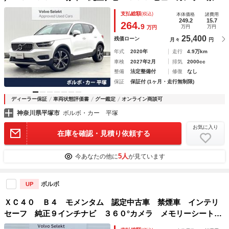
車 メモリー機能付きパワーシート シートヒーター Ｂｌｕ
支払総額
(税込)
本体価格
諸費用
ｅｔｏｏｔｈ パワーテールゲート ＥＴＣ 純正１９インチ
249.2
15.7
264.
9
万円
万円
万円
アルミホイール
25,400
残価ローン
月々
円
年式
2020年
走行
4.9万km
車検
2027年2月
排気
2000cc
整備
法定整備付
修復
なし
保証
保証付 (1ヶ月・走行無制限)
ディーラー保証
車両状態評価書
グー鑑定
オンライン商談可
神奈川県平塚市
ボルボ・カー 平塚
お気に入り
在庫を確認・見積り依頼する
5人
今あなたの他に
が見ています
ボルボ
UP
ＸＣ４０ Ｂ４ モメンタム 認定中古車 禁煙車 インテリ
セーフ 純正９インチナビ ３６０°カメラ メモリーシート
パワーテールゲート ＡｐｐｌｅＣａｒＰｌａｙ Ａｎｄｒｏ