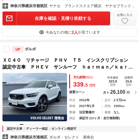
神奈川県横浜市都筑区
ヤナセ ブランドスクエア横浜 ヤナセブランドスクエア（株）
お気に入り
在庫を確認・見積り依頼する
2人
今あなたの他に
が見ています
ボルボ
UP
ＸＣ４０ リチャージ ＰＨＶ Ｔ５ インスクリプション
認定中古車 ＰＨＥＶ サンルーフ ｈａｒｍａｎ／ｋａｒｄ
ｏｎ ３６０°ビューカメラ シートヒーター パイロットアシ
支払総額
(税込)
本体価格
諸費用
スト レーダークルーズ 禁煙車 パワーシート パワーバッ
323.9
15.6
339.
5
万円
万円
万円
クドア インテリセーフ
26,100
据置ローン
月々
円
年式
2022年
走行
2.5万km
車検
2027年2月
排気
1500cc
整備
法定整備付
修復
なし
保証
保証付 (12ヶ月・走行無制限)
認定中古車
ディーラー保証
オンライン商談可
神奈川県横浜市港南区
ボルボ・セレクト 港南台