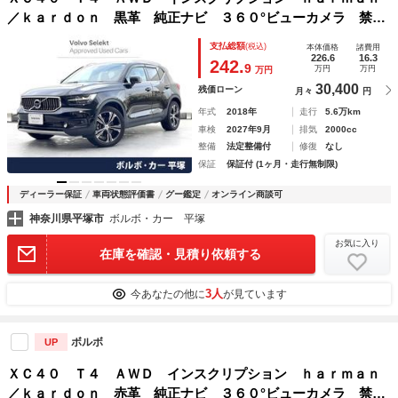
／ｋａｒｄｏｎ 黒革 純正ナビ ３６０°ビューカメラ 禁煙
車 メモリー機能付きパワーシート シートヒーター パワー
支払総額
(税込)
本体価格
諸費用
テールゲート Ｂｌｕｅｔｏｏｔｈ ＥＴＣ ルーフレール
226.6
16.3
242.
9
万円
万円
万円
フルフラットシート
30,400
残価ローン
月々
円
年式
2018年
走行
5.6万km
車検
2027年9月
排気
2000cc
整備
法定整備付
修復
なし
保証
保証付 (1ヶ月・走行無制限)
ディーラー保証
車両状態評価書
グー鑑定
オンライン商談可
神奈川県平塚市
ボルボ・カー 平塚
お気に入り
在庫を確認・見積り依頼する
3人
今あなたの他に
が見ています
ボルボ
UP
ＸＣ４０ Ｔ４ ＡＷＤ インスクリプション ｈａｒｍａｎ
／ｋａｒｄｏｎ 赤革 純正ナビ ３６０°ビューカメラ 禁煙