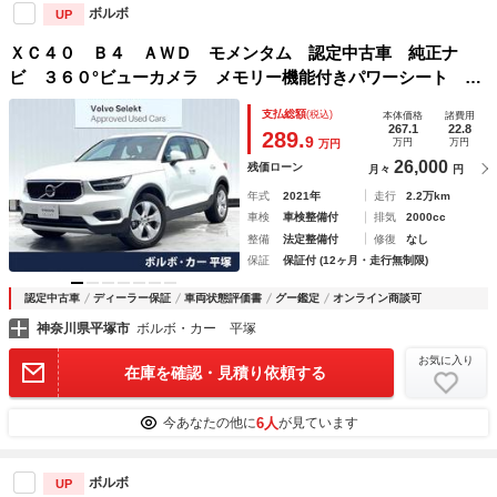
ボルボ
UP
ＸＣ４０ Ｂ４ ＡＷＤ モメンタム 認定中古車 純正ナ
ビ ３６０°ビューカメラ メモリー機能付きパワーシート シ
ートヒーター パワーテールゲート Ｂｌｕｅｔｏｏｔｈ 禁
支払総額
(税込)
本体価格
諸費用
煙車 ＢＬＩＳ ＥＴＣ 純正１８インチアルミホイール
267.1
22.8
289.
9
万円
万円
万円
26,000
残価ローン
月々
円
年式
2021年
走行
2.2万km
車検
車検整備付
排気
2000cc
整備
法定整備付
修復
なし
保証
保証付 (12ヶ月・走行無制限)
認定中古車
ディーラー保証
車両状態評価書
グー鑑定
オンライン商談可
神奈川県平塚市
ボルボ・カー 平塚
お気に入り
在庫を確認・見積り依頼する
6人
今あなたの他に
が見ています
ボルボ
UP