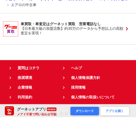
エアロの中古車
車買取・車査定はグーネット買取 営業電話なし
【日本最大級の加盟店数】約30万のデータから予想以上の高額
査定を実現！
質問はコチラ
ヘルプ
推奨環境
個人情報保護方針
企業情報
採用情報
利用規約
個人情報の取扱いについて
グーネットアプリ
RENEW
ダウンロード
アプリを開く
メアド不要で問い合わせ可能
0
件選択中