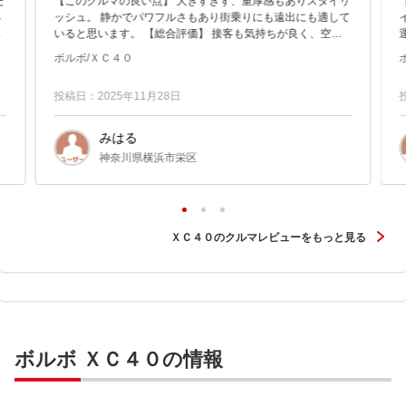
た
【このクルマの良い点】 大きすぎず、重厚感もありスタイリ
界
ッシュ。 静かでパワフルさもあり街乗りにも遠出にも適して
０
いると思います。 【総合評価】 接客も気持ちが良く、空間
運転
。
も心地よく、スムーズに購入ができました。
ボルボ/ＸＣ４０
投稿日：2025年11月28日
みはる
神奈川県横浜市栄区
ＸＣ４０のクルマレビューをもっと見る
ボルボ ＸＣ４０の情報