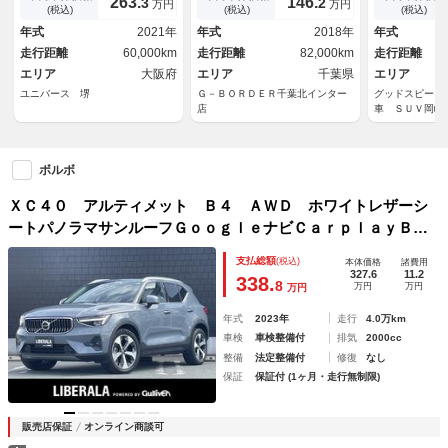
263.
146.
3
2
万円
万円
ンド ワイヤレスチャージン
ダプティブクルーズコントー
／フルセグ／
(税込)
(税込)
(税込)
グ 前席シートヒーター 前
ル 赤革シートシートヒータ
パーキングア
年式
2021年
年式
2018年
年式
席パワーシート ステアリング
ー ＥＴＣ クリアランスソナ
ングヒーター
走行距離
60,000km
走行距離
82,000km
走行距離
ヒーター 純正１９インチＡＷ
ー ルーフレール
／レーンキー
エリア
大阪府
エリア
千葉県
エリア
ユニバース 堺
Ｇ－ＢＯＲＤＥＲ千葉北インター
グッドスピード
店
車 ＳＵＶ岡崎
ボルボ
ＸＣ４０ アルティメット Ｂ４ ＡＷＤ ホワイトレザーシ
ートパノラマサンルーフＧｏｏｇｌｅナビＣａｒｐｌａｙＢｌ
ｕｅｔｏｏｔｈ対応全方位カメラｈａｒｍａｎ／ｋａｒｄｏｎ
支払総額
(税込)
本体価格
諸費用
サラウンドインテリセーフＡＣＣレーンキープＢＬＩＳパワー
327.6
11.2
338.
8
万円
万円
万円
テールゲート
年式
2023年
走行
4.0万km
車検
車検整備付
排気
2000cc
整備
法定整備付
修復
なし
保証
保証付 (1ヶ月・走行無制限)
販売店保証
オンライン商談可