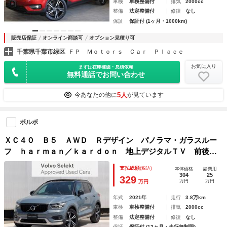
車検
車検整備付
排気
2000cc
整備
法定整備付
修復
なし
保証
保証付 (1ヶ月・1000km)
販売店保証
オンライン商談可
オプション見積り可
千葉県千葉市緑区
ＦＰ Ｍｏｔｏｒｓ Ｃａｒ Ｐｌａｃｅ
お気に入り
まずは在庫確認・見積依頼
無料通話でお問い合わせ
5人
今あなたの他に
が見ています
ボルボ
ＸＣ４０ Ｂ５ ＡＷＤ Ｒデザイン パノラマ・ガラスルー
フ ｈａｒｍａｎ／ｋａｒｄｏｎ 地上デジタルＴＶ 前後シ
ート・ステアリングヒーター ３６０度ビューカメラ パワー
支払総額
(税込)
本体価格
諸費用
テールゲート Ａｐｐｌｅ Ｃａｒｐｌａｙ Ａｎｄｒｏｉ
304
25
329
万円
万円
万円
ｄ Ａｕｔｏ
年式
2021年
走行
3.8万km
車検
車検整備付
排気
2000cc
整備
法定整備付
修復
なし
保証
保証付 (12ヶ月・走行無制限)