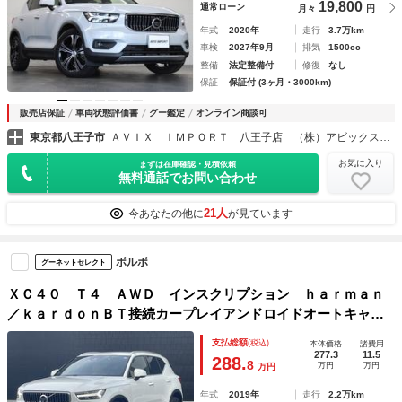
19,800
通常ローン
月々
円
年式
2020年
走行
3.7万km
車検
2027年9月
排気
1500cc
整備
法定整備付
修復
なし
保証
保証付 (3ヶ月・3000km)
販売店保証
車両状態評価書
グー鑑定
オンライン商談可
東京都八王子市
ＡＶＩＸ ＩＭＰＯＲＴ 八王子店 （株）アビックスコーポレーション
お気に入り
まずは在庫確認・見積依頼
無料通話でお問い合わせ
21人
今あなたの他に
が見ています
ボルボ
グーネットセレクト
ＸＣ４０ Ｔ４ ＡＷＤ インスクリプション ｈａｒｍａｎ
／ｋａｒｄｏｎＢＴ接続カープレイアンドロイドオートキャメ
ルレザーシートＤＮパワーシートシートヒーターＤシートメモ
支払総額
(税込)
本体価格
諸費用
リステアリングヒーターＡＣＣＬＫＡＢＳＭフットトランクオ
277.3
11.5
288.
8
万円
万円
万円
ープナー純正ドラレコ
年式
2019年
走行
2.2万km