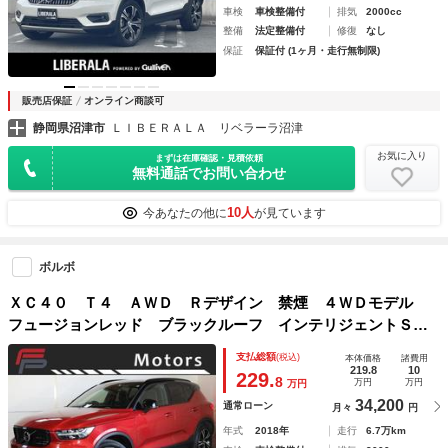
車検
車検整備付
排気
2000cc
整備
法定整備付
修復
なし
保証
保証付 (1ヶ月・走行無制限)
販売店保証
オンライン商談可
静岡県沼津市
ＬＩＢＥＲＡＬＡ リベラーラ沼津
お気に入り
まずは在庫確認・見積依頼
無料通話でお問い合わせ
10人
今あなたの他に
が見ています
ボルボ
ＸＣ４０ Ｔ４ ＡＷＤ Ｒデザイン 禁煙 ４ＷＤモデル
フュージョンレッド ブラックルーフ インテリジェントＳ
ＡＣＣ 衝突軽減 ＢＬＩＳ パイロットＡ ＣＡＲＰＬＡ
支払総額
(税込)
本体価格
諸費用
Ｙ バーチャルＣ 純正１９ＡＷ タイヤ４本新品交換済 デ
219.8
10
229.
8
万円
万円
万円
ィーラー整備
34,200
通常ローン
月々
円
年式
2018年
走行
6.7万km