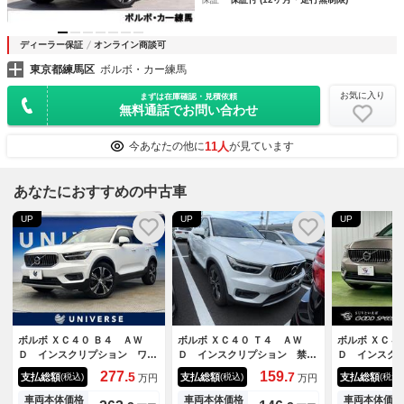
ディーラー保証
オンライン商談可
東京都練馬区
ボルボ・カー練馬
お気に入り
まずは在庫確認・見積依頼
無料通話でお問い合わせ
11人
今あなたの他に
が見ています
あなたにおすすめの中古車
UP
UP
UP
ボルボ ＸＣ４０ Ｂ４ ＡＷ
ボルボ ＸＣ４０ Ｔ４ ＡＷ
ボルボ ＸＣ４
Ｄ インスクリプション ワン
Ｄ インスクリプション 禁煙
Ｄ インスク
オーナー 全周囲カメラ 革シ
車 ハーマンカードンサウンド
ｐｌｅＣａｒ
277.
159.
5
7
支払総額
支払総額
支払総額
(税込)
(税込)
(税込)
万円
万円
ート ハンズフリーパワーバッ
システム 純正９インチナビ
カメラ／ベー
クドア ハーマンカードンサウ
アラウンドビューモニター ア
ドアシスト／
車両本体価格
車両本体価格
車両本体価格