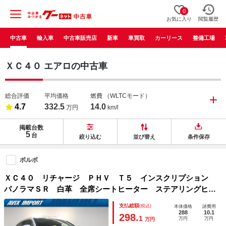
0
お気に入り
閲覧履歴
中古車
輸入車
中古車販売店
新車
車買取
カーリース
整備工場
ＸＣ４０ エアロの中古車
総合評価
平均価格
燃費
（WLTCモード）
4.7
332.5
14.0
万円
km/l
掲載台数
5
台
絞り込む
並び替え
条件保存
ボルボ
ＸＣ４０ リチャージ ＰＨＶ Ｔ５ インスクリプション
パノラマＳＲ 白革 全席シートヒーター ステアリングヒー
ター ９インチディスプレイ ｈａｒｍａｎ／ｋａｒｄｏｎ
支払総額
(税込)
本体価格
諸費用
全周カメラ ＡＣＣ ＬＥＤライト 電動Ｒゲート 純正１９
288
10.1
298.
1
万円
万円
万円
ＡＷ 禁煙