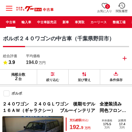
0
お気に入り
閲覧履歴
中古車
輸入車
中古車販売店
新車
車買取
カーリース
整備工場
ボルボ２４０ワゴンの中古車（千葉県野田市）
総合評価
平均価格
3.9
194.0
万円
掲載台数
2
台
絞り込む
並び替え
条件保存
ボルボ
２４０ワゴン ２４０ＧＬワゴン 後期モデル 全塗装済み
１６ＡＷ（ギャラクシー） ブルーインテリア 同色フロント
スポイラー ステンモール メッキグリル キーレス
支払総額
(税込)
本体価格
諸費用
175.5
17.4
192.
9
万円
万円
万円