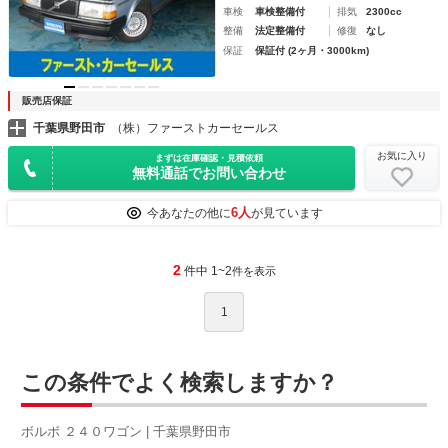
車検
車検整備付
排気
2300cc
整備
法定整備付
修復
なし
保証
保証付 (2ヶ月・3000km)
販売店保証
千葉県野田市
（株）ファーストカーセールス
お気に入り
まずは在庫確認・見積依頼
無料通話でお問い合わせ
6人
今あなたの他に
が見ています
2
件中 1~2
件を表示
1
この条件でよく検索しますか？
ボルボ ２４０ワゴン | 千葉県野田市