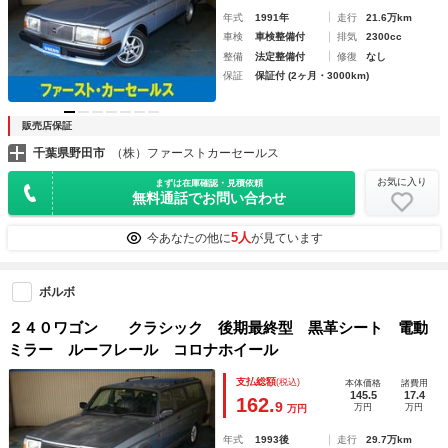
年式
1991年
走行
21.6万km
車検
車検整備付
排気
2300cc
整備
法定整備付
修復
なし
保証
保証付 (2ヶ月・3000km)
販売店保証
千葉県野田市
（株）ファーストカーセールス
お気に入り
まずは在庫確認・見積依頼
無料通話でお問い合わせ
5人
今あなたの他に
が見ています
ボルボ
２４０ワゴン クラシック 後期最終型 黒革シート 電動
ミラー ルーフレール コロナホイール
支払総額
(税込)
本体価格
諸費用
145.5
17.4
162.
9
万円
万円
万円
年式
1993後
走行
29.7万km