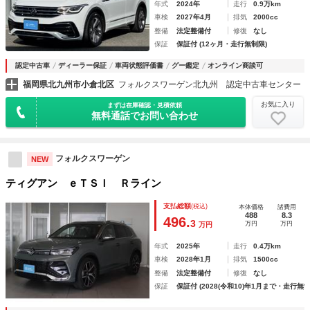
年式
2024年
走行
0.9万km
車検
2027年4月
排気
2000cc
整備
法定整備付
修復
なし
保証
保証付 (12ヶ月・走行無制限)
認定中古車
ディーラー保証
車両状態評価書
グー鑑定
オンライン商談可
福岡県北九州市小倉北区
フォルクスワーゲン北九州 認定中古車センター
お気に入り
まずは在庫確認・見積依頼
無料通話でお問い合わせ
フォルクスワーゲン
NEW
ティグアン ｅＴＳＩ Ｒライン
支払総額
(税込)
本体価格
諸費用
488
8.3
496.
3
万円
万円
万円
年式
2025年
走行
0.4万km
車検
2028年1月
排気
1500cc
整備
法定整備付
修復
なし
保証
保証付 (2028(令和10)年1月まで・走行無制