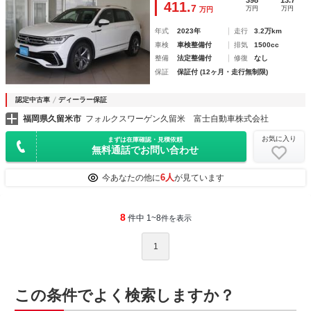
398
13.7
411.
7
万円
万円
万円
年式
2023年
走行
3.2万km
車検
車検整備付
排気
1500cc
整備
法定整備付
修復
なし
保証
保証付 (12ヶ月・走行無制限)
認定中古車
ディーラー保証
福岡県久留米市
フォルクスワーゲン久留米 富士自動車株式会社
お気に入り
まずは在庫確認・見積依頼
無料通話でお問い合わせ
6人
今あなたの他に
が見ています
8
件中 1~8
件を表示
1
この条件でよく検索しますか？