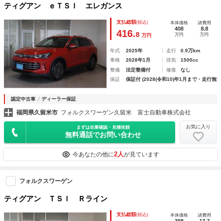
ティグアン ｅＴＳＩ エレガンス
支払総額
(税込)
本体価格
諸費用
408
8.8
416.
8
万円
万円
万円
年式
2025年
走行
0.9万km
車検
2028年1月
排気
1500cc
整備
法定整備付
修復
なし
保証
保証付 (2028(令和10)年1月まで・走行無制
認定中古車
ディーラー保証
福岡県久留米市
フォルクスワーゲン久留米 富士自動車株式会社
お気に入り
まずは在庫確認・見積依頼
無料通話でお問い合わせ
2人
今あなたの他に
が見ています
フォルクスワーゲン
ティグアン ＴＳＩ Ｒライン
支払総額
(税込)
本体価格
諸費用