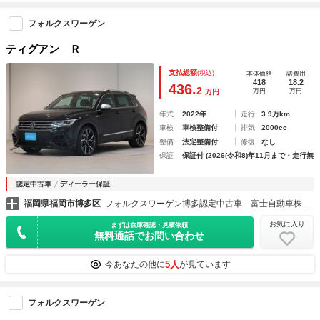
フォルクスワーゲン
ティグアン Ｒ
支払総額
(税込)
本体価格
諸費用
418
18.2
436.
2
万円
万円
万円
年式
2022年
走行
3.9万km
車検
車検整備付
排気
2000cc
整備
法定整備付
修復
なし
保証
保証付 (2026(令和8)年11月まで・走行無制
認定中古車
ディーラー保証
福岡県福岡市博多区
フォルクスワーゲン博多認定中古車 富士自動車株式会社
お気に入り
まずは在庫確認・見積依頼
無料通話でお問い合わせ
5人
今あなたの他に
が見ています
フォルクスワーゲン