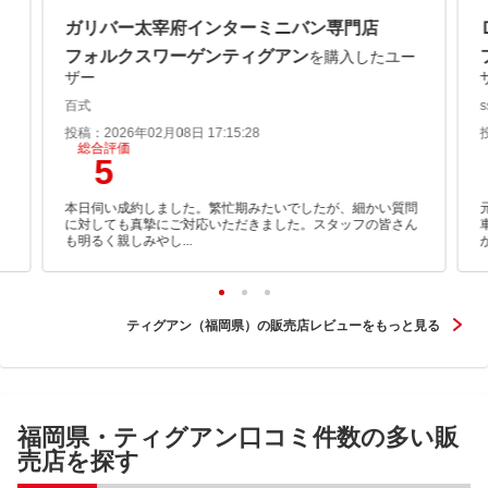
ガリバー太宰府インターミニバン専門店
フォルクスワーゲンティグアン
を購入したユー
ザー
百式
s
投稿：2026年02月08日 17:15:28
総合評価
5
。
本日伺い成約しました。繁忙期みたいでしたが、細かい質問
に対しても真摯にご対応いただきました。スタッフの皆さん
も明るく親しみやし...
ティグアン（福岡県）の販売店レビューをもっと見る
福岡県・ティグアン口コミ件数の多い販
売店を探す