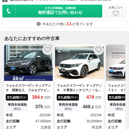
お気に入り
まずは在庫確認・見積依頼
無料通話でお問い合わせ
2人
今あなたの他に
が見ています
あなたにおすすめの中古車
フォルクスワーゲン ティグアン
フォルクスワーゲン ティグアン
フォルクスワー
Ｒ 関東仕入 フルセグナビ
Ｒ Ｒ専用インテリア／ＩＱ－
ＴＳＩ Ｒラ
黒革電動シート ＬＥＤライ
ＬＩＧＨＴ／ＡＣＣ／ＨＵＤ／
ール メモリ
394.
478
9
支払総額
支払総額
支払総額
(税込)
(税込)
(税込)
万円
万円
ト アクティブＣ ＥＴＣ 全
ＢＳＭ／全周囲カメラ／シート
グ 記録簿 
周囲カメラ シートヒーター
ヒーター／パワーシート／レザ
止システム 
車両本体価格
車両本体価格
車両本体価格
375
468.
2
万円
万円
電動リアゲート カープレイ
ーシート／純正２１インチＡＷ
スマートキー
(税込)
(税込)
(税込)
ブラインドスポット クリアラ
／コーナーセンサー／ステアリ
グ 横滑り防
年式
2023年
年式
2022年
年式
ンスソナー
ングヒーター／パワーＢドア／
前車追従機能
走行距離
47,000km
走行距離
30,000km
走行距離
ドラレコ
エリア
北海道
エリア
埼玉県
エリア