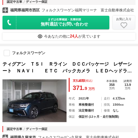
認定中古車
ディーラー保証
福岡県福岡市西区
フォルクスワーゲン福岡マリーナ 富士自動車株式会社
お気に入り
まずは在庫確認・見積依頼
無料通話でお問い合わせ
24人
今あなたの他に
が見ています
フォルクスワーゲン
ティグアン ＴＳＩ Ｒライン ＤＣＣパッケージ レザーシ
ート ＮＡＶＩ ＥＴＣ バックカメラ ＬＥＤヘッドライ
ト シートヒーター 認定中古車
支払総額
(税込)
本体価格
諸費用
358
13.9
371.
9
万円
万円
万円
年式
2021年
走行
4.3万km
車検
車検整備付
排気
1500cc
整備
法定整備付
修復
なし
保証
保証付 (12ヶ月・走行無制限)
認定中古車
ディーラー保証
福岡県久留米市
フォルクスワーゲン久留米 富士自動車株式会社