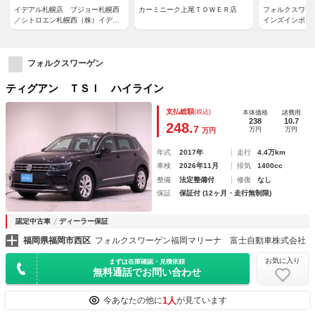
イデアル札幌店 プジョー札幌西
カーミニーク上尾ＴＯＷＥＲ店
フォルクスワー
／シトロエン札幌西（株）イデア
インズインポー
ル
フォルクスワーゲン
ティグアン ＴＳＩ ハイライン
支払総額
(税込)
本体価格
諸費用
238
10.7
248.
7
万円
万円
万円
年式
2017年
走行
4.4万km
車検
2026年11月
排気
1400cc
整備
法定整備付
修復
なし
保証
保証付 (12ヶ月・走行無制限)
認定中古車
ディーラー保証
福岡県福岡市西区
フォルクスワーゲン福岡マリーナ 富士自動車株式会社
お気に入り
まずは在庫確認・見積依頼
無料通話でお問い合わせ
1人
今あなたの他に
が見ています