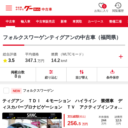
0
お気に入り
閲覧履歴
中古車
輸入車
中古車販売店
新車
車買取
カーリース
整備工場
フォルクスワーゲンティグアンの中古車（福岡県）
総合評価
平均価格
燃費
（WLTCモード）
3.5
347.1
14.2
万円
km/l
掲載台数
8
台
絞り込む
並び替え
条件保存
フォルクスワーゲン
NEW
ティグアン ＴＤＩ ４モーション ハイライン 禁煙車 デ
ィスカバープロナビゲーション ＴＶ アクティブインフォデ
ィスプレイ ３６０°カメラ ＡＣＣ ＢＳＭ ＨＵＤ パワー
支払総額
(税込)
本体価格
諸費用
テールゲート 前後シートヒーター カープレイ・アンドロイ
244
12.5
256.
5
万円
万円
万円
ドオート