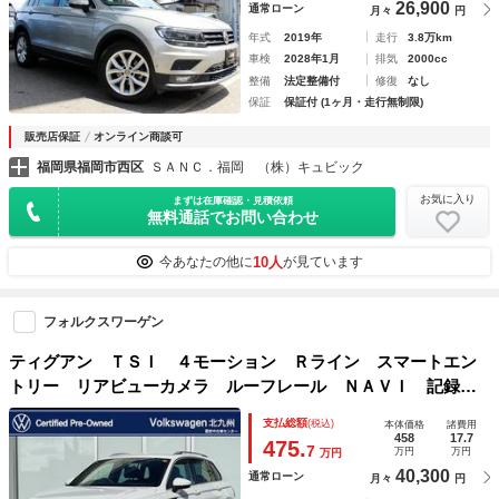
26,900
通常ローン
月々
円
年式
2019年
走行
3.8万km
車検
2028年1月
排気
2000cc
整備
法定整備付
修復
なし
保証
保証付 (1ヶ月・走行無制限)
販売店保証
オンライン商談可
福岡県福岡市西区
ＳＡＮＣ．福岡 （株）キュビック
お気に入り
まずは在庫確認・見積依頼
無料通話でお問い合わせ
10人
今あなたの他に
が見ています
フォルクスワーゲン
ティグアン ＴＳＩ ４モーション Ｒライン スマートエン
トリー リアビューカメラ ルーフレール ＮＡＶＩ 記録
簿 ターボ オートエアコン メモリーナビ ４ＷＤ ワンオ
支払総額
(税込)
本体価格
諸費用
ーナー アダプティブクルーズコントロール ＥＴＣ２．０
458
17.7
475.
7
万円
万円
万円
パワーバックドア
40,300
通常ローン
月々
円