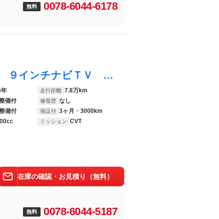
0078-6044-6178
無料
ヴェルファイアハイブリッド ＺＲ 寒冷地 ９インチナビＴＶ 全周囲カメラ フリップダウンモニター 両側パワスラ パワーシート ハーフレザー クルーズコントロール ＥＴＣ プッシュスタート バックソナー ＬＥＤフォグランプ 本州仕入れ
5年
7.8万km
走行距離
整備付
なし
修復歴
整備付
3ヶ月・3000km
保証付
00cc
CVT
ミッション
在庫の確認・お見積り（無料）
0078-6044-5187
無料