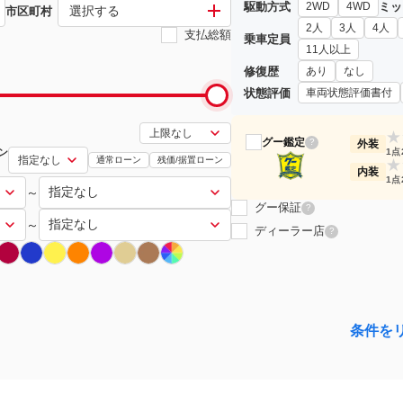
駆動方式
ミッ
2WD
4WD
選択する
市区町村
2人
3人
4人
支払総額
乗車定員
11人以上
修復歴
あり
なし
状態評価
車両状態評価書付
★
グー鑑定
?
外装
ン
1点
通常ローン
残価/据置ローン
★
内装
1点
～
グー保証
?
～
ディーラー店
?
条件を