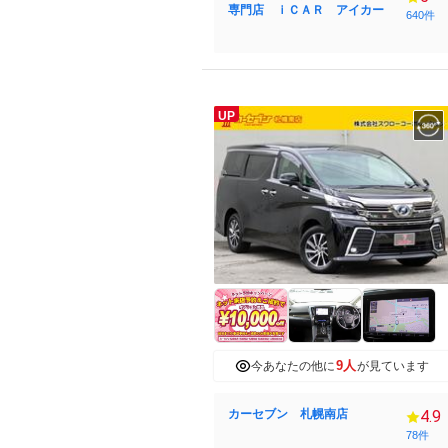
専門店 ｉＣＡＲ アイカー
640件
UP
9人
今あなたの他に
が見ています
カーセブン 札幌南店
4.9
78件