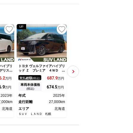
UP
UP
UP
ハイブリ
トヨタ ヴェルファイアハイブリ
トヨタ ヴェルファイアハイブリ
トヨタ
デリスタ
ッド Ｚ プレミア ４ＷＤ フ
ッド ＺＲ Ｇエディション 本
ッド 
後席モニ
リップダウンモニター 左右独
州仕入れ フリップダモニタ
ア 
6.
2
687.
9
434.
9
支払総額
支払総額
支払
万円
(税込)
万円
(税込)
万円
ユニバー
立ムーンルーフ 純正１４イン
ー 両側パワースライドドア
バッ
囲カメラ
チナビ 全周囲カメラ シート
純正９型ナビ バックカメラ
０．
車両本体価格
車両本体価格
車両
6.
9
674.
5
422.
3
万円
万円
万円
ーディ
ベンチレーション ブラインド
シートベンチレーション メモ
セー
(税込)
(税込)
ークルー
スポットモニター デジタルイ
リー機能付きパワーシート セ
ルー
2023年
年式
2025年
年式
2018年
年式
ーミラー
ンナーミラー ＬＥＤヘッドラ
ーフティセンス レーダークル
ト 
ン
7,000km
イト
走行距離
27,000km
ーズ 電動リアゲート
走行距離
57,000km
エア
走行
北海道
エリア
北海道
エリア
北海道
エリ
ＳＵＶ ＬＡＮＤ 札幌
ネクステージ 札幌苗穂店
ネクス