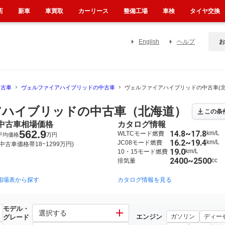
店
新車
車買取
カーリース
整備工場
車検
タイヤ交換
English
ヘルプ
お
中古車
ヴェルファイアハイブリッドの中古車
ヴェルファイアハイブリッドの中古車(北
アハイブリッドの中古車（北海道）
この条
中古車相場価格
カタログ情報
562.9
14.8~17.8
km/L
WLTCモード燃費
平均価格
万円
16.2~19.4
km/L
JC08モード燃費
(中古車価格帯18~1299万円)
19.0
km/L
10・15モード燃費
2400~2500
cc
排気量
相場表から探す
2015年1月~2023年6月（323）
2011年11月~2015年1月（82）
カタログ情報を見る
モデル・
ブリッド
選択する
エンジン
ガソリン
ディー
グレード