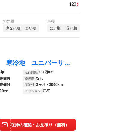
›
1
2
3
排気量
車検
少ない順
多い順
短い順
長い順
ヴェルファイアハイブリッド Ｚ プレミア 寒冷地 ユニバーサルステップ １４インチディスプレイオーディオＴＶ トヨタチームメイト プレミアムナッパ黒革シート ブライドスポットモニター リアフォグランプ ワイパーデアイサー ４ＷＤ ＬＥＤヘッド
3年
0.7万km
走行距離
整備付
なし
修復歴
整備付
3ヶ月・3000km
保証付
00cc
CVT
ミッション
在庫の確認・お見積り（無料）