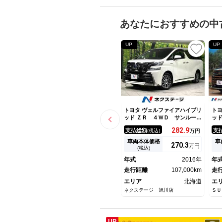
あなたにおすすめの中
UP
UP
トヨタ ヴェルファイアハイブリ
トヨ
ッド ＺＲ ４ＷＤ サンルー
ッド
フ 両側電動ドア ＪＢＬ付純
エ
282.
9
支払総額
支
(税込)
万円
正ナビ 後席モニター 全周囲
ニ
カメラ １００Ｖ電源 衝突軽
プ
車両本体価格
車
270.
3
万円
減 禁煙車 電動リアゲート
ス
(税込)
ＥＴＣ ドラレコ レーダーク
ド
年式
2016年
年
ルーズ コーナーセンサー Ｌ
イ
ＥＤヘッド
走行距離
107,000km
シ
走
エリア
北海道
エ
ネクステージ 旭川店
ＳＵ
UP