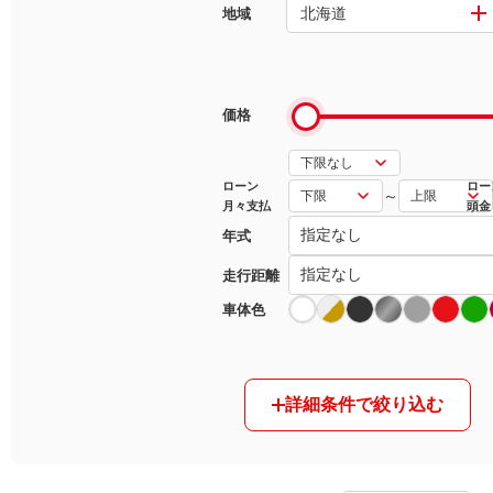
北海道
地域
マガジン
車カタログ
価格
自動車ローン
ローン
ロー
～
月々支払
頭金
保険
年式
レビュー
走行距離
車体色
価格相場
教習所
詳細条件で絞り込む
用語集