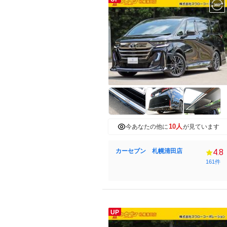
10人
今あなたの他に
が見ています
カーセブン 札幌清田店
4.8
161件
UP