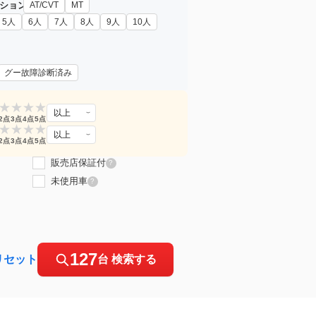
ション
AT/CVT
MT
5人
6人
7人
8人
9人
10人
グー故障診断済み
★
★
★
★
以上
2点
3点
4点
5点
★
★
★
★
以上
2点
3点
4点
5点
販売店保証付
?
未使用車
?
127
リセット
台 検索する