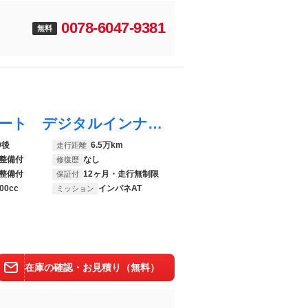
0078-6047-9381
無料
ヴェルファイアハイブリッド ＺＲ 黒革シート デジタルインナーミラー ＪＢＬサウンド 全周囲カメラ 純正９型ＳＤナビ １２型リヤエンターテイメント トヨタセーフティセンス 衝突軽減ブレーキ アドミレイションエアロ モデリスタ２０ＡＷ
9後
6.5万km
走行距離
整備付
なし
修復歴
整備付
12ヶ月・走行無制限
保証付
00cc
インパネAT
ミッション
在庫の確認・お見積り（無料）