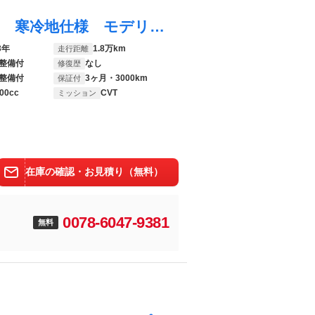
ヴェルファイアハイブリッド Ｚ プレミア 寒冷地仕様 モデリスタフルエアロ＆スポーツマフラー モデリスタフロントメッキグリル シグネチャーイルミブレード サンセットブラウンナッパ革シート １４インチディスプレイオーディオナビＴＶ 全方位カメラ
3年
1.8万km
走行距離
整備付
なし
修復歴
整備付
3ヶ月・3000km
保証付
00cc
CVT
ミッション
在庫の確認・お見積り（無料）
0078-6047-9381
無料