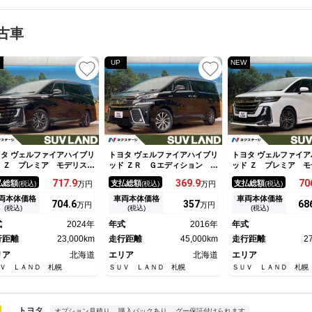
古車
UP
NEW
タ ヴェルファイアハイブリ
トヨタ ヴェルファイアハイブリ
トヨタ ヴェルファイア
 Ｚ プレミア モデリスタ
ッド ＺＲ Ｇエディション ４
ッド Ｚ プレミア モ
アロ ガラスルーフ 後席モ
ＷＤ サンルーフ ＪＢＬサウ
エアロ 寒冷地仕様 
717.
9
369.
9
70
払総額
支払総額
支払総額
(税込)
万円
(税込)
万円
(税込)
ター ユニバーサルステッ
ンド 後席モニター 全周囲カ
ター ムーンルーフ 
 全周囲カメラ １４型ディ
メラ ９型純正ナビ パワーバ
サルステップ 全周
両本体価格
車両本体価格
車両本体価格
704.
6
357
68
万円
万円
プレイオーディオ ブライン
ックドア メモリー付きパワー
１４型ディスプレイオ
(税込)
(税込)
(税込)
スポットモニター デジタル
シート 禁煙車 ＬＥＤヘッド
オ 革シート レーダ
式
2024年
年式
2016年
年式
ンナーミラー 茶革シート
ライト シートヒーター ステ
ズ デジタルインナ
ートベンチレーション
行距離
23,000km
アリングヒーター ＥＴＣ
走行距離
45,000km
シートベンチレーショ
走行距離
2
リア
北海道
エリア
北海道
エリア
Ｖ ＬＡＮＤ 札幌
ＳＵＶ ＬＡＮＤ 札幌
ＳＵＶ ＬＡＮＤ 札幌
トヨタ
オプション見積り
購入パックあり
グー保証付けられます