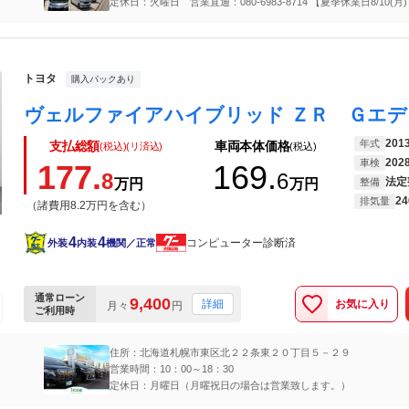
定休日：火曜日 営業直通：080-6983-8714 【夏季休業日8/10(月
8/14(金)】
トヨタ
購入パックあり
201
年式
支払総額
車両本体価格
(税込)(リ済込)
(税込)
202
車検
177.
169.
8
6
法定
万円
万円
整備
24
排気量
（諸費用8.2万円を含む）
4
4
コンピューター診断済
外装
内装
機関／正常
通常ローン
9,400
お気に入り
詳細
月々
円
ご利用時
住所：北海道札幌市東区北２２条東２０丁目５－２９
営業時間：10：00～18：30
定休日：月曜日（月曜祝日の場合は営業致します。）