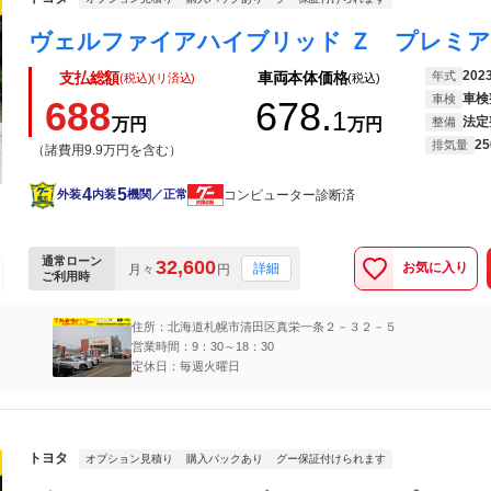
202
年式
支払総額
車両本体価格
(税込)(リ済込)
(税込)
車検
車検
688
678.
1
法定
万円
万円
整備
25
排気量
（諸費用9.9万円を含む）
4
5
コンピューター診断済
外装
内装
機関／正常
通常ローン
32,600
お気に入り
詳細
月々
円
ご利用時
住所：北海道札幌市清田区真栄一条２－３２－５
営業時間：9：30～18：30
定休日：毎週火曜日
トヨタ
オプション見積り
購入パックあり
グー保証付けられます