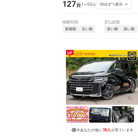
127
1
50
〜
台
台
掲載時期
支払総額
新着順
古い順
安い順
高い順
UP
38人
今あなたの他に
が見ています