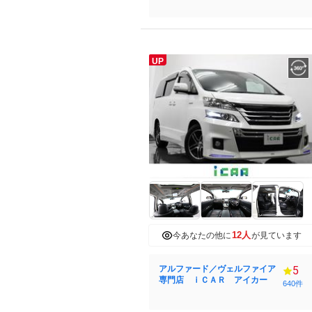
UP
12人
今あなたの他に
が見ています
アルファード／ヴェルファイア
5
専門店 ｉＣＡＲ アイカー
640件