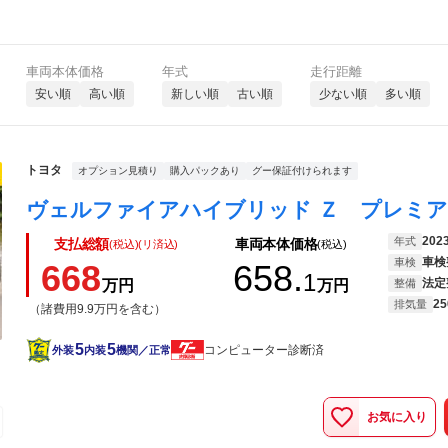
車両本体価格
年式
走行距離
安い順
高い順
新しい順
古い順
少ない順
多い順
トヨタ
オプション見積り
購入パックあり
グー保証付けられます
202
年式
支払総額
車両本体価格
(税込)(リ済込)
(税込)
車検
車検
668
658.
1
法定
万円
万円
整備
25
排気量
（諸費用9.9万円を含む）
5
5
コンピューター診断済
外装
内装
機関／正常
お気に入り