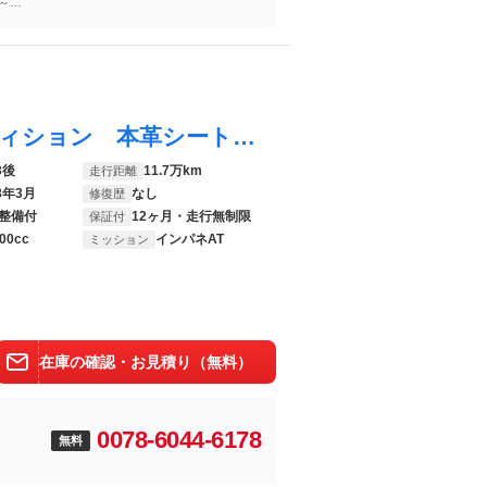
)～
ヴェルファイアハイブリッド ＺＲ Ｇエディション 本革シート ツインムーンルーフ 全方位カメラ プレミアムサウンドシステム 純正８型ＨＤＤナビ ９型後席モニター パワーバックドア 両側パワースライドドア シートヒーター モデリスタエアロツアラーキット
3後
11.7万km
走行距離
8年3月
なし
修復歴
整備付
12ヶ月・走行無制限
保証付
00cc
インパネAT
ミッション
在庫の確認・お見積り（無料）
0078-6044-6178
無料