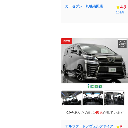
カーセブン 札幌清田店
4.8
161件
New
40人
今あなたの他に
が見ています
アルファード／ヴェルファイア
5