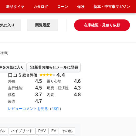
新品タイヤ
カタログ
ローン
保険
新車・中古車マガジン
気に入り
閲覧履歴
在庫確認・見積り依頼
海道)
件をお気に入り
新着お知らせメールに登録
4.4
口コミ
総合評価
4.5
4.6
外観
乗り心地
4.5
4.3
走行性能
燃費・経済性
3.7
4.8
価格
内装
4.7
装備
2023年6月~（737）
レビューコメントを見る
（
43件
）
ゼル
ハイブリッド
PHV
EV
その他