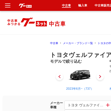
中古車
輸入車
中古車販売
新車
中古車
中古車
メーカー・ブランド一覧
トヨタの
輸入車
トヨタヴェルファイ
クルマ買取
モデルで絞り込む
カーリース
タイヤ交換
2011年11月~2015年1月（82）
2023年6月~（737）
整備工場
メーカー
トヨタ ヴェルファイアハイ
車種
車検