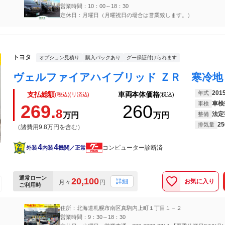
営業時間：10：00～18：30
定休日：月曜日（月曜祝日の場合は営業致します。）
トヨタ
オプション見積り
購入パックあり
グー保証付けられます
201
年式
支払総額
車両本体価格
(税込)(リ済込)
(税込)
車検
車検
269.
260
8
法定
万円
万円
整備
25
排気量
（諸費用9.8万円を含む）
4
4
コンピューター診断済
外装
内装
機関／正常
通常ローン
20,100
お気に入り
詳細
月々
円
ご利用時
住所：北海道札幌市南区真駒内上町１丁目１－２
営業時間：9：30～18：30