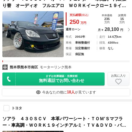
り替 オーディオ フルエアロ ＷＯＲＫイークロー１９イン
チホイール フルカスタム車両
支払総額
(税込)
本体価格
諸費用
235
15
250
万円
万円
万円
28,100
通常ローン
月々
円
年式
2002年
走行
14.6万km
車検
車検整備付
排気
4300cc
整備
法定整備付
修復
なし
保証
保証無
熊本県熊本市南区
モーターリンク熊本
お気に入り
まずは在庫確認・見積依頼
無料通話でお問い合わせ
18人
今あなたの他に
が見ています
トヨタ
ソアラ ４３０ＳＣＶ 本革パワーシート・ＴＯＭ’Ｓマフラ
ー・車高調・ＷＯＲＫ１９インチアルミ・ＴＶ＆ＤＶＤ・バッ
クカメラ・キーレス・ドライブレコーダー・ＥＴＣ・オープン