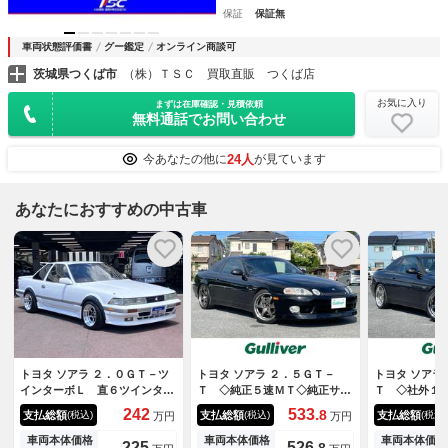
保証
保証無
車両状態評価書
グー鑑定
オンライン商談可
茨城県つくば市
（株）ＴＳＣ 買取直販 つくば店
お気に入り
まずは在庫確認・見積依頼
無料通話でお問い合わせ
24人
今あなたの他に
が見ています
あなたにおすすめの中古車
トヨタ ソアラ ２．０ＧＴ－ツ
トヨタ ソアラ ２．５ＧＴ－
トヨタ ソアラ
インターボＬ 直６ツインター
Ｔ ◇純正５速ＭＴ◇純正サン
Ｔ ◇社外１
ボ 純正エアロ オーバーフェ
ルーフ◇ＴＥ３７ＳＬ１８ＡＷ
外マフラー◇
242
533.
8
支払総額
支払総額
支払総額
(税込)
(税込)
(税込)
万円
万円
ンダー ロンシャン１５インチ
◇前後８０スープラ用ブレーキ
Ａ’ｐｅｘｉパ
ＡＷ ＫＴＳ車高調 フジツボ
キャリパー◇Ｄｅｆｉ追加メー
ｅｘｉＦＣコ
車両本体価格
車両本体価格
車両本体価格
225
526.
8