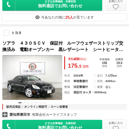
お気に入り
まずは在庫確認・見積依頼
無料通話でお問い合わせ
25人
今あなたの他に
が見ています
トヨタ
ソアラ ４３０ＳＣＶ 保証付 ルーフウェザーストリップ交
換済み 電動オープンカー 黒レザーシート シートヒータ
ー パワーシート メモリーシート クルーズコントロール
支払総額
(税込)
本体価格
諸費用
コンビハンドル ＨＩＤヘッドライト フォグライト ＥＴＣ
156
19.5
175.
5
万円
万円
万円
年式
2004年
走行
7.4万km
車検
車検整備付
排気
4300cc
整備
法定整備付
修復
なし
保証
保証付 (3ヶ月・3000km)
販売店保証
オンライン商談可
ローン仮審査
愛知県豊田市
有限会社カーライフスタッフ
お気に入り
まずは在庫確認・見積依頼
無料通話でお問い合わせ