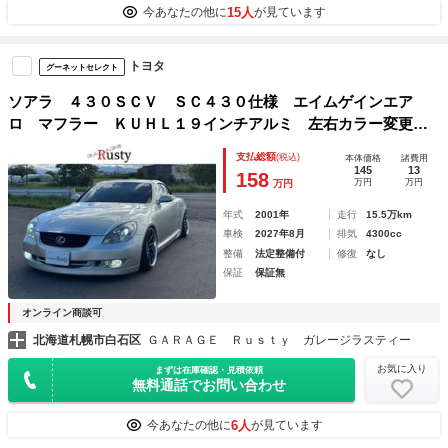
15人
今あなたの他に
が見ています
トヨタ
グーネットセレクト
ソアラ ４３０ＳＣＶ ＳＣ４３０仕様 エイムゲインエア
ロ マフラー ＫＵＨＬ１９インチアルミ 左右カラー変更
ＲＵＳＨ車高調 Ｆ２８ｋ Ｒ２０ｋ アッパーアーム 電動
支払総額
(税込)
本体価格
諸費用
オープン フルセグＴＶ フルスモ
145
13
158
万円
万円
万円
年式
2001年
走行
15.5万km
車検
2027年8月
排気
4300cc
整備
法定整備付
修復
なし
保証
保証無
オンライン商談可
北海道札幌市白石区
ＧＡＲＡＧＥ Ｒｕｓｔｙ ガレージラスティー
お気に入り
まずは在庫確認・見積依頼
無料通話でお問い合わせ
6人
今あなたの他に
が見ています