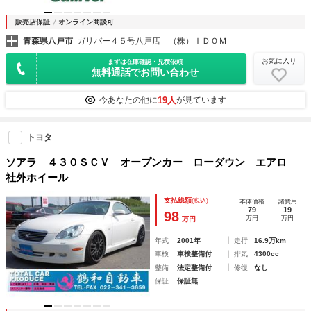
販売店保証
オンライン商談可
青森県八戸市
ガリバー４５号八戸店 （株）ＩＤＯＭ
お気に入り
まずは在庫確認・見積依頼
無料通話でお問い合わせ
19人
今あなたの他に
が見ています
トヨタ
ソアラ ４３０ＳＣＶ オープンカー ローダウン エアロ
社外ホイール
支払総額
(税込)
本体価格
諸費用
79
19
98
万円
万円
万円
年式
2001年
走行
16.9万km
車検
車検整備付
排気
4300cc
整備
法定整備付
修復
なし
保証
保証無