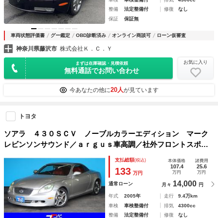
整備
法定整備付
修復
なし
保証
保証無
車両状態評価書
グー鑑定
OBD診断済み
オンライン商談可
ローン仮審査
神奈川県藤沢市
株式会社Ｋ．Ｃ．Ｙ
お気に入り
まずは在庫確認・見積依頼
無料通話でお問い合わせ
20人
今あなたの他に
が見ています
トヨタ
ソアラ ４３０ＳＣＶ ノーブルカラーエディション マーク
レビンソンサウンド／ａｒｇｕｓ車高調／社外フロントスポイ
ラー／レクサスグリル／社外テールランプ／レクサスＳＣ仕様
支払総額
(税込)
本体価格
諸費用
／電動式オープン／シートヒーター／パワーシート／社外ディ
107.4
25.6
133
万円
万円
万円
スプレイオーディオ／
14,000
通常ローン
月々
円
年式
2005年
走行
9.4万km
車検
車検整備付
排気
4300cc
整備
法定整備付
修復
なし