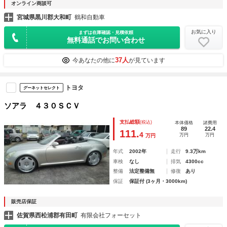
オンライン商談可
宮城県黒川郡大和町
鶴和自動車
お気に入り
まずは在庫確認・見積依頼
無料通話でお問い合わせ
37人
今あなたの他に
が見ています
トヨタ
グーネットセレクト
ソアラ ４３０ＳＣＶ
支払総額
(税込)
本体価格
諸費用
89
22.4
111.
4
万円
万円
万円
年式
2002年
走行
9.3万km
車検
なし
排気
4300cc
整備
法定整備無
修復
あり
保証
保証付 (3ヶ月・3000km)
販売店保証
佐賀県西松浦郡有田町
有限会社フォーセット