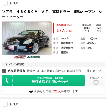
トヨタ
ソアラ ４３０ＳＣＶ ＡＴ 電格ミラー 電動オープン シ
ートヒーター
支払総額
(税込)
本体価格
諸費用
159.8
17.4
177.
2
万円
万円
万円
年式
2004年
走行
7.2万km
車検
車検整備付
排気
4300cc
整備
法定整備付
修復
なし
保証
保証無
オンライン商談可
広島県尾道市
尾道から日本に元気を届ける自動車販売店 （株）カープランニング広島
お気に入り
まずは在庫確認・見積依頼
無料通話でお問い合わせ
21人
今あなたの他に
が見ています
トヨタ