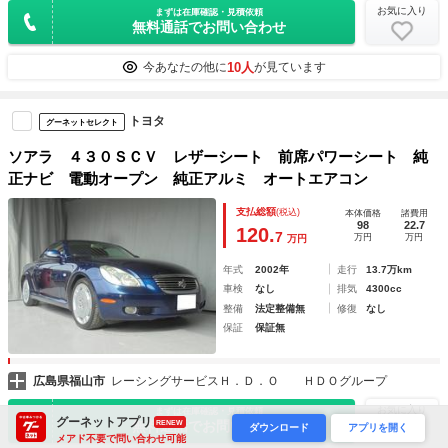
お気に入り
まずは在庫確認・見積依頼
無料通話でお問い合わせ
10人
今あなたの他に
が見ています
トヨタ
グーネットセレクト
ソアラ ４３０ＳＣＶ レザーシート 前席パワーシート 純
正ナビ 電動オープン 純正アルミ オートエアコン
支払総額
(税込)
本体価格
諸費用
98
22.7
120.
7
万円
万円
万円
年式
2002年
走行
13.7万km
車検
なし
排気
4300cc
整備
法定整備無
修復
なし
保証
保証無
広島県福山市
レーシングサービスＨ．Ｄ．Ｏ ＨＤＯグループ
お気に入り
まずは在庫確認・見積依頼
グーネットアプリ
無料通話でお問い合わせ
RENEW
ダウンロード
アプリを開く
メアド不要で問い合わせ可能