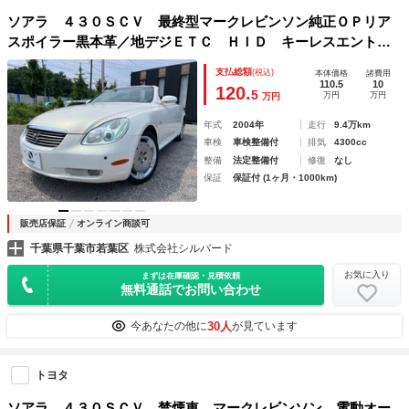
ソアラ ４３０ＳＣＶ 最終型マークレビンソン純正ＯＰリア
スポイラー黒本革／地デジＥＴＣ ＨＩＤ キーレスエントリ
ー 電動格納ミラー シートヒーター アルミホイール パワ
支払総額
(税込)
本体価格
諸費用
ーシート 盗難防止システム 衝突安全ボディ
110.5
10
120.
5
万円
万円
万円
年式
2004年
走行
9.4万km
車検
車検整備付
排気
4300cc
整備
法定整備付
修復
なし
保証
保証付 (1ヶ月・1000km)
販売店保証
オンライン商談可
千葉県千葉市若葉区
株式会社シルバード
お気に入り
まずは在庫確認・見積依頼
無料通話でお問い合わせ
30人
今あなたの他に
が見ています
トヨタ
ソアラ ４３０ＳＣＶ 禁煙車 マークレビンソン 電動オー