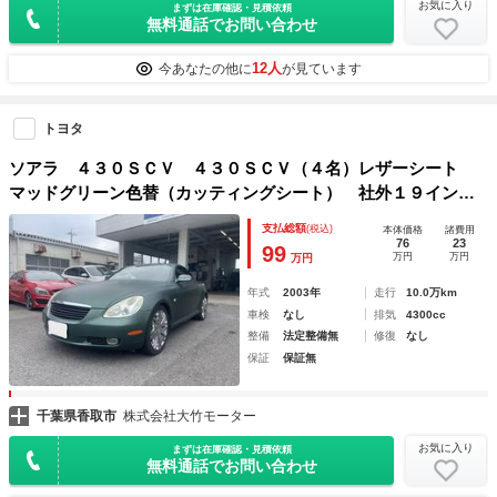
お気に入り
まずは在庫確認・見積依頼
無料通話でお問い合わせ
12人
今あなたの他に
が見ています
トヨタ
ソアラ ４３０ＳＣＶ ４３０ＳＣＶ（４名）レザーシート
マッドグリーン色替（カッティングシート） 社外１９インチ
ホイール パワーシート シートヒーター ＨＩＤライト キ
支払総額
(税込)
本体価格
諸費用
ーレス 盗難防止システム 衝突安全ボディ
76
23
99
万円
万円
万円
年式
2003年
走行
10.0万km
車検
なし
排気
4300cc
整備
法定整備無
修復
なし
保証
保証無
千葉県香取市
株式会社大竹モーター
お気に入り
まずは在庫確認・見積依頼
無料通話でお問い合わせ