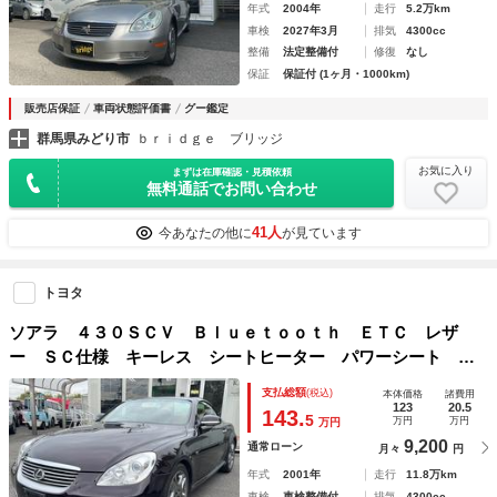
年式
2004年
走行
5.2万km
車検
2027年3月
排気
4300cc
整備
法定整備付
修復
なし
保証
保証付 (1ヶ月・1000km)
販売店保証
車両状態評価書
グー鑑定
群馬県みどり市
ｂｒｉｄｇｅ ブリッジ
お気に入り
まずは在庫確認・見積依頼
無料通話でお問い合わせ
41人
今あなたの他に
が見ています
トヨタ
ソアラ ４３０ＳＣＶ Ｂｌｕｅｔｏｏｔｈ ＥＴＣ レザ
ー ＳＣ仕様 キーレス シートヒーター パワーシート ロ
ーダウン クルコン ＵＳＢ 盗難防止装置 パワステ ＤＶ
支払総額
(税込)
本体価格
諸費用
Ｄ 横滑り防止 オートライト エアバッグ
123
20.5
143.
5
万円
万円
万円
9,200
通常ローン
月々
円
年式
2001年
走行
11.8万km
車検
車検整備付
排気
4300cc