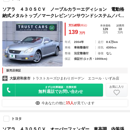
ソアラ ４３０ＳＣＶ ノーブルカラーエディション 電動格
納式メタルトップ／マークレビンソンサウンドシステム／パワ
ーシート／レッドレザーシート＆内装／シートヒーター／純正
支払総額
(税込)
本体価格
諸費用
ナビゲーション／地デジ／ＣＤ／ＥＴＣ／パワーウインドー／
129
10
139
万円
万円
万円
パワステ／
年式
2004年
走行
8.6万km
車検
車検整備付
排気
4300cc
整備
法定整備付
修復
なし
保証
保証付 (1ヶ月・1000km)
販売店保証
大阪府和泉市
トラストカーズひまわりガーデン エコール・いずみ店
お気に入り
まずは在庫確認・見積依頼
無料通話でお問い合わせ
15人
今あなたの他に
が見ています
トヨタ
ソアラ ４３０ＳＣＶ オーバーフェンダー 車高調 内装張