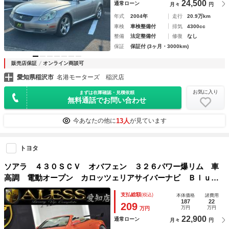
24,500
通常ローン
月々
円
年式
2004年
走行
20.9万km
車検
車検整備付
排気
4300cc
整備
法定整備付
修復
なし
保証
保証付 (3ヶ月・3000km)
販売店保証
オンライン商談可
愛知県稲沢市
名港モーターズ 稲沢店
お気に入り
まずは在庫確認・見積依頼
無料通話でお問い合わせ
13人
今あなたの他に
が見ています
トヨタ
ソアラ ４３０ＳＣＶ オバフェン ３２６パワー爆リム 車
高調 電動オープン カロッツェリアサイバーナビ Ｂｌｕｅ
ｔｏｏｔｈオーディオ アーティシャンフロントエアロ デジ
支払総額
(税込)
本体価格
諸費用
タルインナーミラー アイボリー革シート コンビハンドル
187
22
209
万円
万円
万円
22,900
通常ローン
月々
円