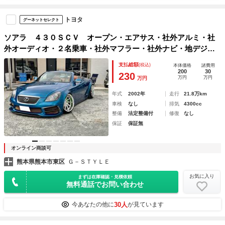
トヨタ
グーネットセレクト
ソアラ ４３０ＳＣＶ オープン・エアサス・社外アルミ・社
外オーディオ・２名乗車・社外マフラー・社外ナビ・地デジナ
ビ・サクションパイプ・社外エアロ
支払総額
(税込)
本体価格
諸費用
200
30
230
万円
万円
万円
年式
2002年
走行
21.8万km
車検
なし
排気
4300cc
整備
法定整備付
修復
なし
保証
保証無
オンライン商談可
熊本県熊本市東区
Ｇ－ＳＴＹＬＥ
お気に入り
まずは在庫確認・見積依頼
無料通話でお問い合わせ
30人
今あなたの他に
が見ています