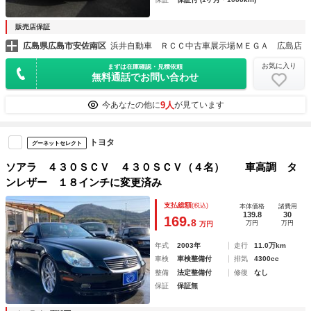
販売店保証
広島県広島市安佐南区
浜井自動車 ＲＣＣ中古車展示場ＭＥＧＡ 広島店
お気に入り
まずは在庫確認・見積依頼
無料通話でお問い合わせ
9人
今あなたの他に
が見ています
トヨタ
グーネットセレクト
ソアラ ４３０ＳＣＶ ４３０ＳＣＶ（４名） 車高調 タ
ンレザー １８インチに変更済み
支払総額
(税込)
本体価格
諸費用
139.8
30
169.
8
万円
万円
万円
年式
2003年
走行
11.0万km
車検
車検整備付
排気
4300cc
整備
法定整備付
修復
なし
保証
保証無