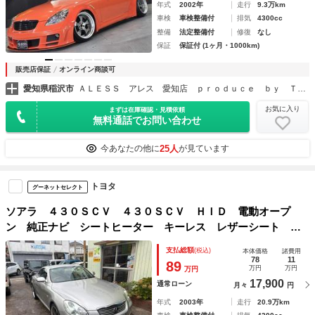
年式
2002年
走行
9.3万km
車検
車検整備付
排気
4300cc
整備
法定整備付
修復
なし
保証
保証付 (1ヶ月・1000km)
販売店保証
オンライン商談可
愛知県稲沢市
ＡＬＥＳＳ アレス 愛知店 ｐｒｏｄｕｃｅ ｂｙ ＴＭ ＶＩＰカー＆ドレスアップカー カスタム専門店
お気に入り
まずは在庫確認・見積依頼
無料通話でお問い合わせ
25人
今あなたの他に
が見ています
トヨタ
グーネットセレクト
ソアラ ４３０ＳＣＶ ４３０ＳＣＶ ＨＩＤ 電動オープ
ン 純正ナビ シートヒーター キーレス レザーシート パ
ワーシート
支払総額
(税込)
本体価格
諸費用
78
11
89
万円
万円
万円
17,900
通常ローン
月々
円
年式
2003年
走行
20.9万km