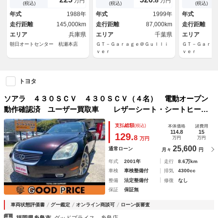
万円
万円
マフラー トランクスポイラ
ター（水温／油温／油圧／ブー
前置インター
(税込)
(税込)
(税込)
ー ＨＩＤヘッド パワーシー
スト）◇ＧＲａｄｄｙブースト
エアクリーナ
年式
1988年
年式
1999年
年式
ト ナルディステア 社外エア
コントローラー◇ＨＩＤヘッド
走行距離
145,000km
走行距離
87,000km
走行距離
クリ タワーバー
ライト
エリア
兵庫県
エリア
千葉県
エリア
朝日オートセンター 杭瀬本店
ＧＴ－Ｇａｒａｇｅ＠Ｇｕｌｌｉ
ＧＴ－Ｇａｒａ
ｖｅｒ
ｖｅｒ
トヨタ
ソアラ ４３０ＳＣＶ ４３０ＳＣＶ（４名） 電動オープン
動作確認済 ユーザー買取車 レザーシート・シートヒータ
ー メモリーパワーシート クルーズコントロール ウッドコ
支払総額
(税込)
本体価格
諸費用
ンビハンドル
114.8
15
129.
8
万円
万円
万円
25,600
通常ローン
月々
円
年式
2001年
走行
8.6万km
車検
車検整備付
排気
4300cc
整備
法定整備付
修復
なし
保証
保証無
車両状態評価書
グー鑑定
オンライン商談可
ローン仮審査