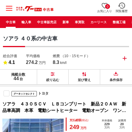
0
お気に入り
閲覧履歴
中古車
輸入車
中古車販売店
新車
車買取
カーリース
整備工場
ソアラ ４０系の中古車
総合評価
平均価格
燃費
（10・15モード）
4.1
274.2
8.3
万円
km/l
掲載台数
44
台
絞り込む
並び替え
条件保存
トヨタ
グーネットセレクト
ソアラ ４３０ＳＣＶ ＬＢコンプリート 新品２０ＡＷ 新
品車高調 本革 電動シートヒーター 電動オープン ワンオ
フエアロ加工 ４本出しオーバルマフラー ＳＣ４３０仕様
支払総額
(税込)
本体価格
諸費用
純正マルチ 新品５連デイライト ヘッドライト加工
229
20
249
万円
万円
万円