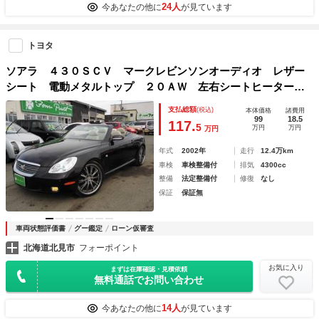
24人
今あなたの他に
が見ています
トヨタ
ソアラ ４３０ＳＣＶ マークレビンソンオーディオ レザー
シート 電動メタルトップ ２０ＡＷ 左右シートヒーター
ＨＩＤライト オートクルーズ オートライト トラクション
支払総額
(税込)
本体価格
諸費用
コントロール ＣＤ＆ＭＤ
99
18.5
117.
5
万円
万円
万円
年式
2002年
走行
12.4万km
車検
車検整備付
排気
4300cc
整備
法定整備付
修復
なし
保証
保証無
車両状態評価書
グー鑑定
ローン仮審査
北海道北見市
フォーポイント
お気に入り
まずは在庫確認・見積依頼
無料通話でお問い合わせ
14人
今あなたの他に
が見ています