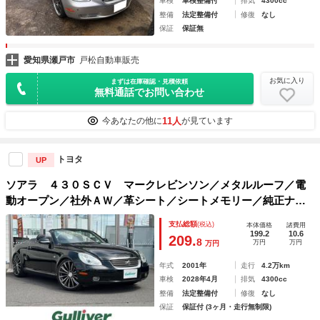
車検
車検整備付
排気
4300cc
整備
法定整備付
修復
なし
保証
保証無
愛知県瀬戸市
戸松自動車販売
お気に入り
まずは在庫確認・見積依頼
無料通話でお問い合わせ
11人
今あなたの他に
が見ています
トヨタ
UP
ソアラ ４３０ＳＣＶ マークレビンソン／メタルルーフ／電
動オープン／社外ＡＷ／革シート／シートメモリー／純正ナビ
／スペアキー２本／クルーズコントロール／シートヒーター／
支払総額
(税込)
本体価格
諸費用
199.2
10.6
209.
8
万円
万円
万円
年式
2001年
走行
4.2万km
車検
2028年4月
排気
4300cc
整備
法定整備付
修復
なし
保証
保証付 (3ヶ月・走行無制限)