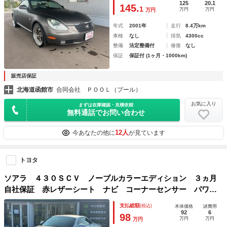
シートヒーター 盗難防止システム 衝突安全ボディ
125
20.1
145.
1
万円
万円
万円
年式
2001年
走行
8.4万km
車検
なし
排気
4300cc
整備
法定整備付
修復
なし
保証
保証付 (1ヶ月・1000km)
販売店保証
北海道函館市
合同会社 ＰＯＯＬ（プール）
お気に入り
まずは在庫確認・見積依頼
無料通話でお問い合わせ
12人
今あなたの他に
が見ています
トヨタ
ソアラ ４３０ＳＣＶ ノーブルカラーエディション ３ヵ月
自社保証 赤レザーシート ナビ コーナーセンサー パワー
シート シートヒーター ＥＴＣ ドラレコ クルーズコント
支払総額
(税込)
本体価格
諸費用
ロール
92
6
98
万円
万円
万円