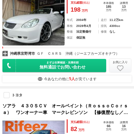
支払総額
(税込)
本体価格
諸費用
カー
185
13
198
万円
万円
万円
年式
2004年
走行
11.2万km
車検
2028年4月
排気
4300cc
整備
法定整備付
修復
なし
保証
保証無
沖縄県宜野湾市
ＧＦ ＣＡＲＳ 沖縄（ジーエフカーズオキナワ）
お気に入り
まずは在庫確認・見積依頼
無料通話でお問い合わせ
5人
今あなたの他に
が見ています
トヨタ
ソアラ ４３０ＳＣＶ オールペイント（ＲｏｓｓｏＣｏｒｓ
ａ） ワンオーナー車 マークレビンソン 【修復歴なし／車
検付】
支払総額
(税込)
本体価格
諸費用
66
16
82
万円
万円
万円