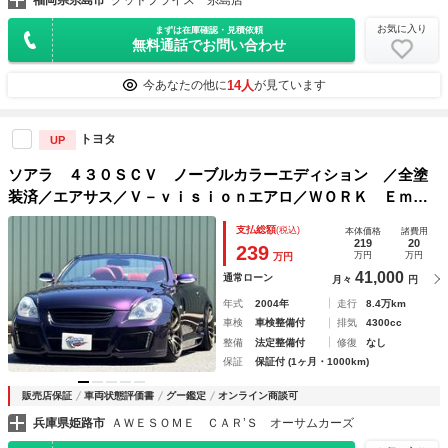
福岡県糸島市
グッドプライス 糸島店
お気に入り
まずは在庫確認・見積依頼
無料通話でお問い合わせ
14人
今あなたの他に
が見ています
トヨタ
UP
ソアラ ４３０ＳＣＶ ノーブルカラーエディション ／全塗
装済／エアサス／Ｖ－ｖｉｓｉｏｎエアロ／ＷＯＲＫ Ｅｍｏ
ｔｉｏｎ１９ＡＷ／赤革シート／パワーシート／ＨＩＤライト
支払総額
(税込)
本体価格
諸費用
／フロントフォグ／Ｂｌｕｅｔｏｏｔｈ／ＣＤ／ＤＶＤ／ミュ
219
20
239
万円
万円
万円
ージックサーバー／ＥＴＣ／
41,000
通常ローン
月々
円
年式
2004年
走行
8.4万km
車検
車検整備付
排気
4300cc
整備
法定整備付
修復
なし
保証
保証付 (1ヶ月・1000km)
販売店保証
車両状態評価書
グー鑑定
オンライン商談可
兵庫県姫路市
ＡＷＥＳＯＭＥ ＣＡＲ’Ｓ オーサムカーズ