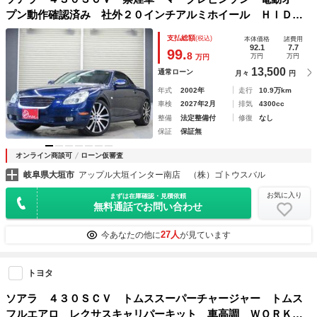
プン動作確認済み 社外２０インチアルミホイール ＨＩＤヘ
ッドライト 革シート クルーズコントロール 社外ＳＤナ
支払総額
(税込)
本体価格
諸費用
ビ フルセグＴＶ バックカメラ ＥＴＣ シートヒーター
92.1
7.7
99.
8
万円
万円
万円
13,500
通常ローン
月々
円
年式
2002年
走行
10.9万km
車検
2027年2月
排気
4300cc
整備
法定整備付
修復
なし
保証
保証無
オンライン商談可
ローン仮審査
岐阜県大垣市
アップル大垣インター南店 （株）ゴトウスバル
お気に入り
まずは在庫確認・見積依頼
無料通話でお問い合わせ
27人
今あなたの他に
が見ています
トヨタ
ソアラ ４３０ＳＣＶ トムススーパーチャージャー トムス
フルエアロ レクサスキャリパーキット 車高調 ＷＯＲＫグ