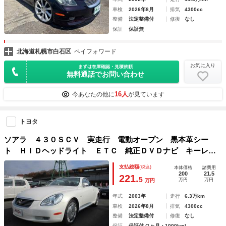
車検
2026年8月
排気
4300cc
整備
法定整備付
修復
なし
保証
保証無
北海道札幌市白石区
ペイフォワード
お気に入り
まずは在庫確認・見積依頼
無料通話でお問い合わせ
16人
今あなたの他に
が見ています
トヨタ
ソアラ ４３０ＳＣＶ 実走行 電動オープン 黒本革シー
ト ＨＩＤヘッドライト ＥＴＣ 純正ＤＶＤナビ キーレス
エントリー メモリーパワーシート
支払総額
(税込)
本体価格
諸費用
200
21.5
221.
5
万円
万円
万円
年式
2003年
走行
6.3万km
車検
2026年8月
排気
4300cc
整備
法定整備付
修復
なし
保証
保証付 (1ヶ月・1000km)