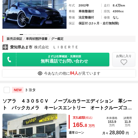
年式
2002年
走行
8.4万km
車検
車検整備付
排気
4300cc
整備
法定整備付
修復
なし
保証
保証付 (12ヶ月・走行無制限)
販売店保証
車両状態評価書
グー鑑定
愛知県あま市
株式会社 ＬＩＢＥＲＴＥ
お気に入り
まずは在庫確認・見積依頼
無料通話でお問い合わせ
84人
今あなたの他に
が見ています
トヨタ
NEW
ソアラ ４３０ＳＣＶ ノーブルカラーエディション 革シー
ト バックカメラ キーレスエントリー オートクルーズコン
トロール 電動シート 地デジ シートヒーター パワーウィ
支払総額
(税込)
本体価格
諸費用
ンドウ パワーステアリング ＡＡＣ
153.9
11.9
165.
8
万円
万円
万円
28,800
通常ローン
月々
円