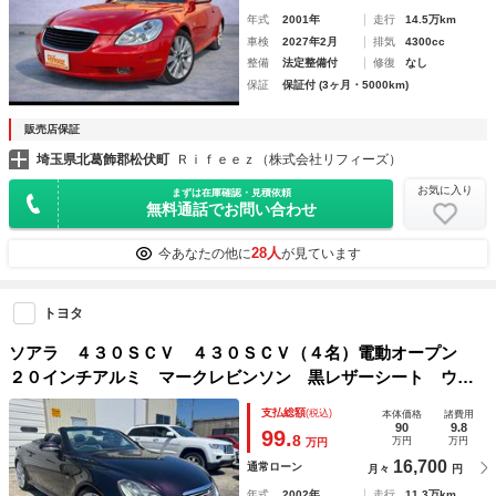
年式
2001年
走行
14.5万km
車検
2027年2月
排気
4300cc
整備
法定整備付
修復
なし
保証
保証付 (3ヶ月・5000km)
販売店保証
埼玉県北葛飾郡松伏町
Ｒｉｆｅｅｚ（株式会社リフィーズ）
お気に入り
まずは在庫確認・見積依頼
無料通話でお問い合わせ
28人
今あなたの他に
が見ています
トヨタ
ソアラ ４３０ＳＣＶ ４３０ＳＣＶ（４名）電動オープン
２０インチアルミ マークレビンソン 黒レザーシート ウッ
ドコンビハンドル パワーシート シートヒーター
支払総額
(税込)
本体価格
諸費用
90
9.8
99.
8
万円
万円
万円
16,700
通常ローン
月々
円
年式
2002年
走行
11.3万km