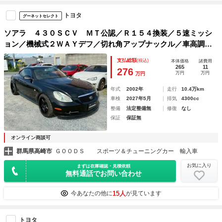
トヨタ
グーネットセレクト
ソアラ ４３０ＳＣＶ ＭＴ公認／Ｒ１５４換装／５速ミッシ
ョン／機械式２ＷＡＹデフ／切れ角アップナックル／車高調／
Ｖ８エンジン／ヴァリノホイール１８インチ／ワンオフマフラ
支払総額
(税込)
本体価格
諸費用
ー／フルバケットシート／ＭＯＭＯステアリング／即ドリ
265
11
276
万円
万円
万円
年式
2002年
走行
10.4万km
車検
2027年5月
排気
4300cc
整備
法定整備無
修復
なし
保証
保証無
オンライン商談可
群馬県高崎市
ＧＯＯＤＳ スポーツ＆チューニングカー 輸入車
お気に入り
まずは在庫確認・見積依頼
無料通話でお問い合わせ
15人
今あなたの他に
が見ています
トヨタ