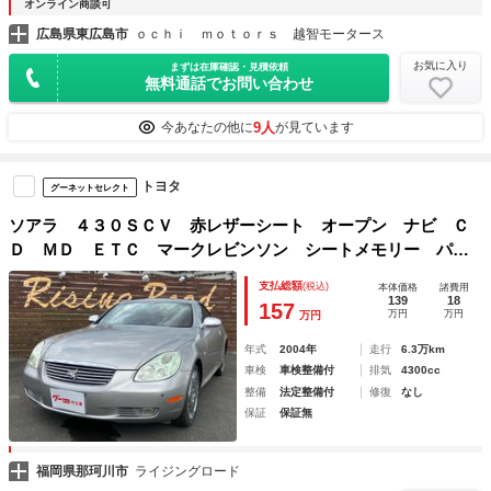
オンライン商談可
広島県東広島市
ｏｃｈｉ ｍｏｔｏｒｓ 越智モータース
お気に入り
まずは在庫確認・見積依頼
無料通話でお問い合わせ
9人
今あなたの他に
が見ています
トヨタ
グーネットセレクト
ソアラ ４３０ＳＣＶ 赤レザーシート オープン ナビ Ｃ
Ｄ ＭＤ ＥＴＣ マークレビンソン シートメモリー パワ
ーシート
支払総額
(税込)
本体価格
諸費用
139
18
157
万円
万円
万円
年式
2004年
走行
6.3万km
車検
車検整備付
排気
4300cc
整備
法定整備付
修復
なし
保証
保証無
福岡県那珂川市
ライジングロード