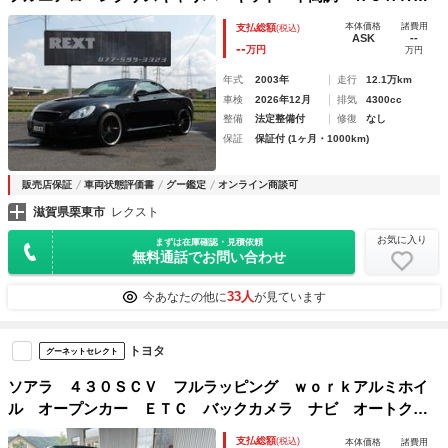
ノーシス２０インチＡＷ 茶革シート 電動オープン
本体価格
諸費用
支払総額
(税込)
ASK
--
--
万円
万円
年式
2003年
走行
12.1万km
車検
2026年12月
排気
4300cc
整備
法定整備付
修復
なし
保証
保証付 (1ヶ月・1000km)
販売店保証
車両状態評価書
グー鑑定
オンライン商談可
滋賀県栗東市
レクスト
お気に入り
まずは在庫確認・見積依頼
無料通話でお問い合わせ
33人
今あなたの他に
が見ています
トヨタ
グーネットセレクト
ソアラ ４３０ＳＣＶ フルラッピング ｗｏｒｋアルミホイ
ル オープンカー ＥＴＣ バックカメラ ナビ オートクル
ーズコントロール キーレスエントリー 電動格納ミラー
支払総額
(税込)
本体価格
諸費用