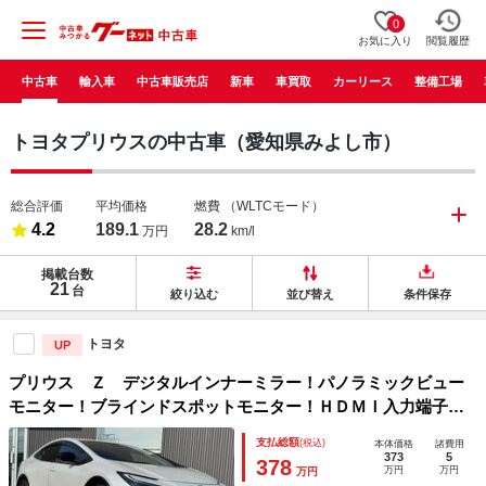
0
お気に入り
閲覧履歴
中古車
輸入車
中古車販売店
新車
車買取
カーリース
整備工場
トヨタプリウスの中古車（愛知県みよし市）
総合評価
平均価格
燃費
（WLTCモード）
4.2
189.1
28.2
万円
km/l
掲載台数
21
台
絞り込む
並び替え
条件保存
トヨタ
UP
プリウス Ｚ デジタルインナーミラー！パノラミックビュー
モニター！ブラインドスポットモニター！ＨＤＭＩ入力端子
トヨタチームメイト フルセグＴＶ ステアリングヒーター
支払総額
(税込)
本体価格
諸費用
１２．３インチディスプレイオーディオ ＥＴＣ！
373
5
378
万円
万円
万円