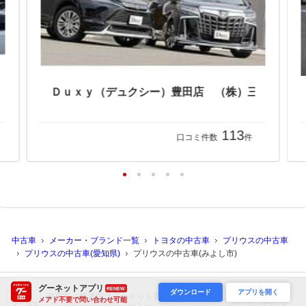
トヨタモビリティ東名古屋株式会社 キリンダム三好中央店
Ｄｕｘｙ（デュクシー）豊田店 （株）三和サービス
113
口コミ件数
件
中古車
メーカー・ブランド一覧
トヨタの中古車
プリウスの中古車
プリウスの中古車(愛知県)
プリウスの中古車(みよし市)
グーネットアプリ
RENEW
ダウンロード
アプリを開く
車買取・車査定はグーネット買取 営業電話なし
メアド不要で問い合わせ可能