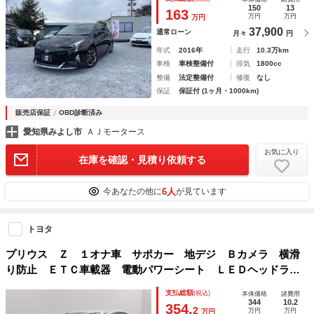
Ｖ アルミホイール オートマチックハイビーム ＬＥＤヘッ
150
13
163
万円
万円
万円
ドランプ
37,900
通常ローン
月々
円
年式
2016年
走行
10.3万km
車検
車検整備付
排気
1800cc
整備
法定整備付
修復
なし
保証
保証付 (1ヶ月・1000km)
販売店保証
OBD診断済み
愛知県みよし市
ＡＪモータース
お気に入り
在庫を確認・見積り依頼する
6人
今あなたの他に
が見ています
トヨタ
プリウス Ｚ １オナ車 サポカー 地デジ Ｂカメラ 横滑
り防止 ＥＴＣ車載器 電動パワーシート ＬＥＤヘッドライ
ト １００Ｖ充電 テレビ アルミホイール エアコン ドラ
支払総額
(税込)
本体価格
諸費用
イブレコーダ 運転席エアバッグ ＡＢＳ
344
10.2
354.
2
万円
万円
万円