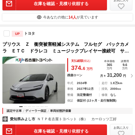
お気に入り
在庫を確認・見積り依頼する
14人
今あなたの他に
が見ています
トヨタ
UP
プリウス Ｚ 衝突被害軽減システム フルセグ バックカメ
ラ ＥＴＣ ドラレコ ミュージックプレイヤー接続可 サン
ルーフ 電動シート オートクルーズコントロール ＬＥＤヘ
支払総額
(税込)
本体価格
諸費用
ッドランプ スマートキー キーレス
365
9.6
374.
6
万円
万円
万円
31,200
残価ローン
月々
円
年式
2024年
走行
1.8万km
車検
2027年12月
排気
2000cc
整備
法定整備付
修復
なし
保証
保証付 (12ヶ月・走行無制限)
認定中古車
ディーラー保証
車両状態評価書
愛知県みよし市
ＮＴＰ名古屋トヨペット（株） カーロッツ三好
お気に入り
在庫を確認・見積り依頼する