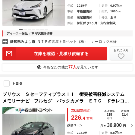
年式
2019年
走行
6.9万km
車検
車検整備付
排気
1800cc
整備
法定整備付
修復
あり
保証
保証付 (12ヶ月・走行無制限)
ディーラー保証
車両状態評価書
愛知県みよし市
ＮＴＰ名古屋トヨペット（株） カーロッツ三好
お気に入り
在庫を確認・見積り依頼する
77人
今あなたの他に
が見ています
トヨタ
プリウス ＳセーフティプラスＩＩ 衝突被害軽減システム
メモリーナビ フルセグ バックカメラ ＥＴＣ ドラレコ
ＣＤ ミュージックプレイヤー接続可 ＤＶＤ再生 オートク
支払総額
(税込)
本体価格
諸費用
ルーズコントロール ＬＥＤヘッドランプ スマートキー キ
215
11.4
226.
4
万円
万円
万円
ーレス
36,900
残価ローン
月々
円
年式
2021年
走行
5.8万km