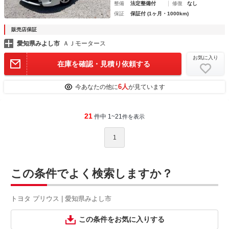
整備
法定整備付
修復
なし
保証
保証付 (1ヶ月・1000km)
販売店保証
愛知県みよし市
ＡＪモータース
お気に入り
在庫を確認・見積り依頼する
6人
今あなたの他に
が見ています
21
件中 1~21
件を表示
1
この条件でよく検索しますか？
トヨタ プリウス | 愛知県みよし市
この条件をお気に入りする