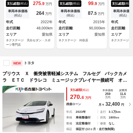
ション モデリスタフルエア
マートキー プッシュスター
カメラ 衝突
275.
99.
9
9
支払総額
支払総額
支払総額
(税込)
(税込)
(税込)
万円
万円
ロ セーフティセンス ブライ
ト Ｂｌｕｅｔｏｏｔｈ オー
ム レーダー
ンドスポットモニター 全周囲
トエアコン ＨＩＤヘッド シ
車 ドラレコ
車両本体価格
車両本体価格
車両本体価格
264
87.
5
万円
万円
カメラ ＬＥＤヘッドライト
ートリフター 電動格納ドアミ
ー スマート
(税込)
(税込)
(税込)
純正１７インチアルミ パワー
ラー プライバシーガラス
ド ビルトイ
年式
2022年
年式
2015年
年式
シート アルミペダル スマー
７インチアル
走行距離
48,000km
走行距離
90,000km
走行距離
トキー バックカメラ 禁煙
ーム
ＥＴＣ
エリア
愛知県
エリア
愛知県
エリア
ネクステージ 天白セダン・スポ
ネクステージ 刈谷店
ネクステージ 
ーツ専門店
トヨタ
NEW
プリウス Ｘ 衝突被害軽減システム フルセグ バックカメ
ラ ＥＴＣ ドラレコ ミュージックプレイヤー接続可 オー
トクルーズコントロール ＬＥＤヘッドランプ スマートキ
支払総額
(税込)
本体価格
諸費用
ー キーレス ハイブリッド
259
11.6
270.
6
万円
万円
万円
32,400
残価ローン
月々
円
年式
2023年
走行
3.1万km
車検
車検整備付
排気
1800cc
整備
法定整備付
修復
なし
保証
保証付 (12ヶ月・走行無制限)