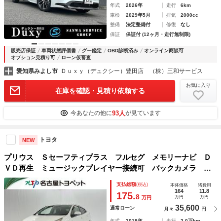
年式
2026年
走行
6km
車検
2029年5月
排気
2000cc
整備
法定整備付
修復
なし
保証
保証付 (12ヶ月・走行無制限)
販売店保証
車両状態評価書
グー鑑定
OBD診断済み
オンライン商談可
オプション見積り可
ローン仮審査
愛知県みよし市
Ｄｕｘｙ（デュクシー）豊田店 （株）三和サービス
お気に入り
在庫を確認・見積り依頼する
93人
今あなたの他に
が見ています
トヨタ
NEW
プリウス Ｓセーフティプラス フルセグ メモリーナビ Ｄ
ＶＤ再生 ミュージックプレイヤー接続可 バックカメラ 衝
突被害軽減システム ＥＴＣ ドラレコ ＬＥＤヘッドランプ
支払総額
(税込)
本体価格
諸費用
164
11.8
175.
8
万円
万円
万円
35,600
通常ローン
月々
円
年式
2018年
走行
2.0万km