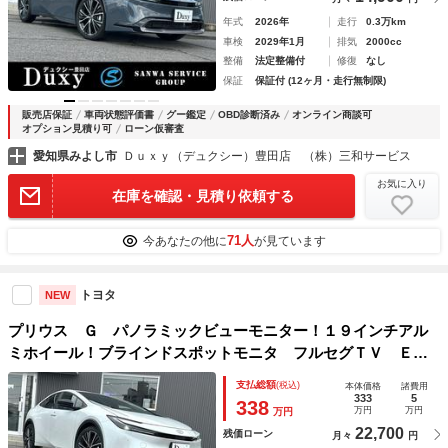
年式
2026年
走行
0.3万km
車検
2029年1月
排気
2000cc
整備
法定整備付
修復
なし
保証
保証付 (12ヶ月・走行無制限)
販売店保証
車両状態評価書
グー鑑定
OBD診断済み
オンライン商談可
オプション見積り可
ローン仮審査
愛知県みよし市
Ｄｕｘｙ（デュクシー）豊田店 （株）三和サービス
お気に入り
在庫を確認・見積り依頼する
71人
今あなたの他に
が見ています
トヨタ
NEW
プリウス Ｇ パノラミックビューモニター！１９インチアル
ミホイール！ブラインドスポットモニタ フルセグＴＶ ＥＴ
Ｃ シートヒーター レーダークルーズコントロール アクセ
支払総額
(税込)
本体価格
諸費用
サリーコンセント ＬＥＤヘッドライト 純正ＤＡ
333
5
338
万円
万円
万円
22,700
残価ローン
月々
円