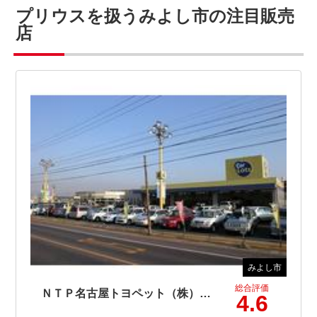
プリウスを扱うみよし市の注目販売
店
みよし市
総合評価
ＮＴＰ名古屋トヨペット（株） カーロッツ三好
4.6