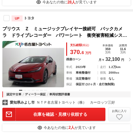
28人
今あなたの他に
が見ています
トヨタ
UP
プリウス Ｚ ミュージックプレイヤー接続可 バックカメ
ラ ドライブレコーダー パワーシート 衝突被害軽減システ
ム 盗難防止システム
支払総額
(税込)
本体価格
諸費用
359
11.6
370.
6
万円
万円
万円
32,100
残価ローン
月々
円
年式
2023年
走行
1.2万km
車検
車検整備付
排気
2000cc
整備
法定整備付
修復
なし
保証
保証付 (12ヶ月・走行無制限)
認定中古車
ディーラー保証
車両状態評価書
愛知県みよし市
ＮＴＰ名古屋トヨペット（株） カーロッツ三好
お気に入り
在庫を確認・見積り依頼する
2人
今あなたの他に
が見ています