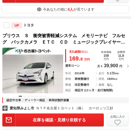
4人
今あなたの他に
が見ています
トヨタ
UP
プリウス Ｓ 衝突被害軽減システム メモリーナビ フルセ
グ バックカメラ ＥＴＣ ＣＤ ミュージックプレイヤー接
続可 ＤＶＤ再生 オートクルーズコントロール ＬＥＤヘッ
支払総額
(税込)
本体価格
諸費用
ドランプ スマートキー キーレス ハイブリッド
158
11.8
169.
8
万円
万円
万円
39,900
通常ローン
月々
円
年式
2016年
走行
5.3万km
車検
車検整備付
排気
1800cc
整備
法定整備付
修復
なし
保証
保証付 (12ヶ月・走行無制限)
認定中古車
ディーラー保証
車両状態評価書
愛知県みよし市
ＮＴＰ名古屋トヨペット（株） カーロッツ三好
お気に入り
在庫を確認・見積り依頼する