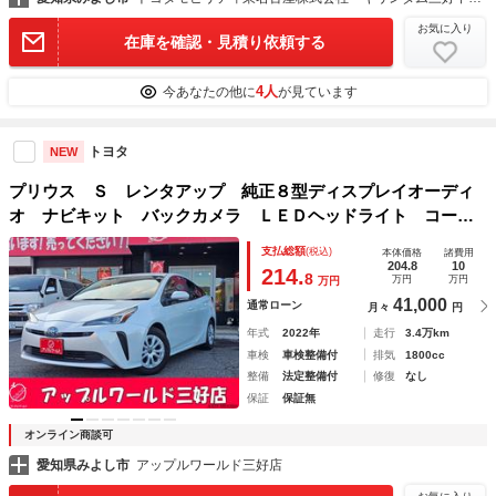
お気に入り
在庫を確認・見積り依頼する
4人
今あなたの他に
が見ています
トヨタ
NEW
プリウス Ｓ レンタアップ 純正８型ディスプレイオーディ
オ ナビキット バックカメラ ＬＥＤヘッドライト コーナ
ーセンサー ＡＣ１００Ｖ レーダークルーズコントロール
支払総額
(税込)
本体価格
諸費用
ＥＴＣ スマートキー プッシュスタート
204.8
10
214.
8
万円
万円
万円
41,000
通常ローン
月々
円
年式
2022年
走行
3.4万km
車検
車検整備付
排気
1800cc
整備
法定整備付
修復
なし
保証
保証無
オンライン商談可
愛知県みよし市
アップルワールド三好店