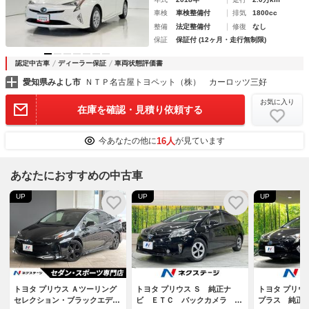
車検
車検整備付
排気
1800cc
整備
法定整備付
修復
なし
保証
保証付 (12ヶ月・走行無制限)
認定中古車
ディーラー保証
車両状態評価書
愛知県みよし市
ＮＴＰ名古屋トヨペット（株） カーロッツ三好
お気に入り
在庫を確認・見積り依頼する
16人
今あなたの他に
が見ています
あなたにおすすめの中古車
UP
UP
UP
トヨタ プリウス Ａツーリング
トヨタ プリウス Ｓ 純正ナ
トヨタ プリウ
セレクション・ブラックエディ
ビ ＥＴＣ バックカメラ ス
プラス 純正