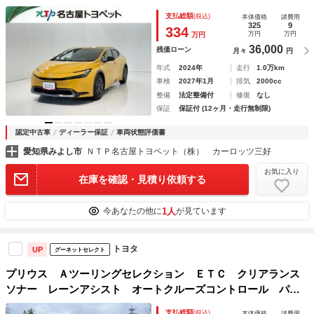
ッドランプ
支払総額
(税込)
本体価格
諸費用
325
9
334
万円
万円
万円
36,000
残価ローン
月々
円
年式
2024年
走行
1.0万km
車検
2027年1月
排気
2000cc
整備
法定整備付
修復
なし
保証
保証付 (12ヶ月・走行無制限)
認定中古車
ディーラー保証
車両状態評価書
愛知県みよし市
ＮＴＰ名古屋トヨペット（株） カーロッツ三好
お気に入り
在庫を確認・見積り依頼する
1人
今あなたの他に
が見ています
トヨタ
UP
グーネットセレクト
プリウス Ａツーリングセレクション ＥＴＣ クリアランス
ソナー レーンアシスト オートクルーズコントロール パー
クアシスト 衝突被害軽減システム バックカメラ ナビ Ｔ
支払総額
(税込)
本体価格
諸費用