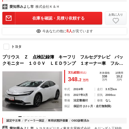
愛知県みよし市
株式会社Ｋ＆Ｈ
お気に入り
在庫を確認・見積り依頼する
8人
今あなたの他に
が見ています
トヨタ
プリウス Ｚ 点検記録簿 キーフリ フルセグテレビ バッ
クモニター １００Ｖ ＬＥＤランプ １オーナー車 フルオ
ートエアコン Ｐシート エアバック 盗難防止システム 横
支払総額
(税込)
本体価格
諸費用
滑り防止装置 アルミホイール ＴＶ ＥＴＣ付
338
10.2
348.
2
万円
万円
万円
年式
2024年
走行
3.9万km
車検
2027年3月
排気
2000cc
整備
法定整備付
修復
なし
保証
保証付 (12ヶ月・走行無制限)
認定中古車
ディーラー保証
車両状態評価書
OBD診断済み
愛知県みよし市
トヨタモビリティ東名古屋株式会社 キリンダム三好中央店