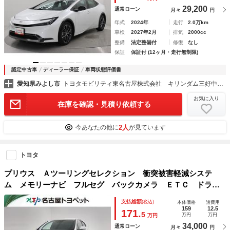
29,200
通常ローン
月々
円
年式
2024年
走行
2.0万km
車検
2027年2月
排気
2000cc
整備
法定整備付
修復
なし
保証
保証付 (12ヶ月・走行無制限)
認定中古車
ディーラー保証
車両状態評価書
愛知県みよし市
トヨタモビリティ東名古屋株式会社 キリンダム三好中央店
お気に入り
在庫を確認・見積り依頼する
2人
今あなたの他に
が見ています
トヨタ
プリウス Ａツーリングセレクション 衝突被害軽減システ
ム メモリーナビ フルセグ バックカメラ ＥＴＣ ドラレ
コ ＣＤ ミュージックプレイヤー接続可 ＤＶＤ再生 電動
支払総額
(税込)
本体価格
諸費用
シート オートクルーズコントロール ＬＥＤヘッドランプ
159
12.5
171.
5
万円
万円
万円
スマートキー
34,000
通常ローン
月々
円