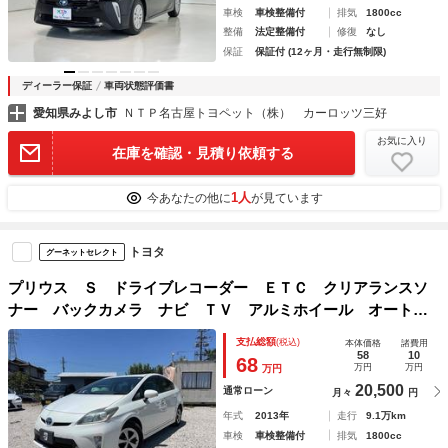
車検
車検整備付
排気
1800cc
整備
法定整備付
修復
なし
保証
保証付 (12ヶ月・走行無制限)
ディーラー保証
車両状態評価書
愛知県みよし市
ＮＴＰ名古屋トヨペット（株） カーロッツ三好
お気に入り
在庫を確認・見積り依頼する
1人
今あなたの他に
が見ています
トヨタ
グーネットセレクト
プリウス Ｓ ドライブレコーダー ＥＴＣ クリアランスソ
ナー バックカメラ ナビ ＴＶ アルミホイール オートラ
イト ＨＩＤ ＣＶＴ スマートキー 電動格納ミラー 盗難
支払総額
(税込)
本体価格
諸費用
防止システム ＣＤ ＤＶＤ再生
58
10
68
万円
万円
万円
20,500
通常ローン
月々
円
年式
2013年
走行
9.1万km
車検
車検整備付
排気
1800cc