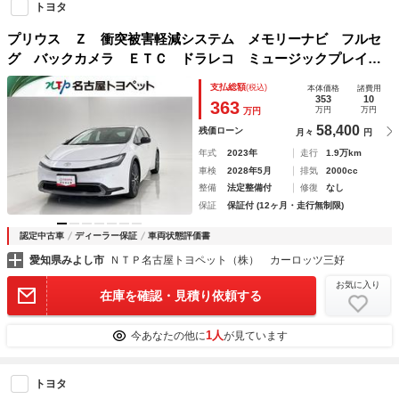
トヨタ
プリウス Ｚ 衝突被害軽減システム メモリーナビ フルセ
グ バックカメラ ＥＴＣ ドラレコ ミュージックプレイヤ
ー接続可 サンルーフ 電動シート オートクルーズコントロ
支払総額
(税込)
本体価格
諸費用
ール ＬＥＤヘッドランプ スマートキー
353
10
363
万円
万円
万円
58,400
残価ローン
月々
円
年式
2023年
走行
1.9万km
車検
2028年5月
排気
2000cc
整備
法定整備付
修復
なし
保証
保証付 (12ヶ月・走行無制限)
認定中古車
ディーラー保証
車両状態評価書
愛知県みよし市
ＮＴＰ名古屋トヨペット（株） カーロッツ三好
お気に入り
在庫を確認・見積り依頼する
1人
今あなたの他に
が見ています
トヨタ