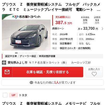
プリウス Ｚ 衝突被害軽減システム フルセグ バックカメ
ラ ＥＴＣ ミュージックプレイヤー接続可 電動シート オ
ートクルーズコントロール ＬＥＤヘッドランプ スマートキ
支払総額
(税込)
本体価格
諸費用
ー キーレス ハイブリッド
378
9.5
387.
5
万円
万円
万円
33,700
残価ローン
月々
円
年式
2024年
走行
1.0万km
車検
2027年10月
排気
2000cc
整備
法定整備付
修復
なし
保証
保証付 (12ヶ月・走行無制限)
認定中古車
ディーラー保証
車両状態評価書
愛知県みよし市
ＮＴＰ名古屋トヨペット（株） カーロッツ三好
お気に入り
在庫を確認・見積り依頼する
1人
今あなたの他に
が見ています
トヨタ
UP
プリウス Ｚ 衝突被害軽減システム メモリーナビ フルセ