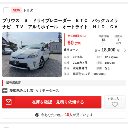
トヨタ
NEW
プリウス Ｓ ドライブレコーダー ＥＴＣ バックカメラ
ナビ ＴＶ アルミホイール オートライト ＨＩＤ ＣＶ
Ｔ スマートキー アイドリングストップ 電動格納ミラー
支払総額
(税込)
本体価格
諸費用
盗難防止システム ＣＤ 衝突安全ボディ ＡＢＳ
56
4
60
万円
万円
万円
18,000
通常ローン
月々
円
年式
2015年
走行
12.2万km
車検
2028年7月
排気
1800cc
整備
法定整備付
修復
なし
保証
保証付 (1ヶ月・1000km)
販売店保証
愛知県みよし市
ＡＪモータース
お気に入り
在庫を確認・見積り依頼する
16人
今あなたの他に
が見ています