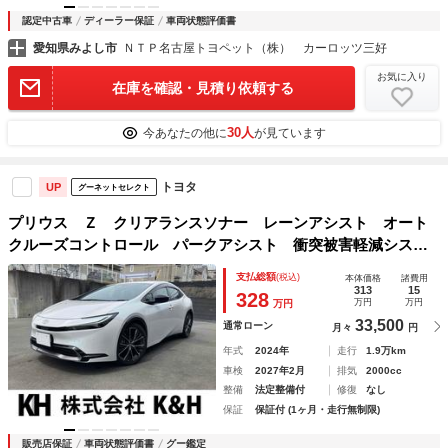
認定中古車
ディーラー保証
車両状態評価書
愛知県みよし市
ＮＴＰ名古屋トヨペット（株） カーロッツ三好
お気に入り
在庫を確認・見積り依頼する
30人
今あなたの他に
が見ています
トヨタ
UP
グーネットセレクト
プリウス Ｚ クリアランスソナー レーンアシスト オート
クルーズコントロール パークアシスト 衝突被害軽減システ
ム 全周囲カメラ ナビ ＴＶ アルミホイール オートライ
支払総額
(税込)
本体価格
諸費用
ト ＬＥＤヘッドランプ ＣＶＴ シートヒーター
313
15
328
万円
万円
万円
33,500
通常ローン
月々
円
年式
2024年
走行
1.9万km
車検
2027年2月
排気
2000cc
整備
法定整備付
修復
なし
保証
保証付 (1ヶ月・走行無制限)
販売店保証
車両状態評価書
グー鑑定