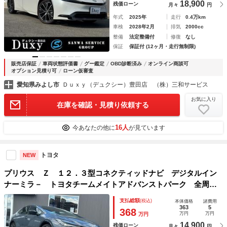
18,900
残価ローン
月々
円
年式
2025年
走行
0.4万km
車検
2028年2月
排気
2000cc
整備
法定整備付
修復
なし
保証
保証付 (12ヶ月・走行無制限)
販売店保証
車両状態評価書
グー鑑定
OBD診断済み
オンライン商談可
オプション見積り可
ローン仮審査
愛知県みよし市
Ｄｕｘｙ（デュクシー）豊田店 （株）三和サービス
お気に入り
在庫を確認・見積り依頼する
16人
今あなたの他に
が見ています
トヨタ
NEW
プリウス Ｚ １２．３型コネクティッドナビ デジタルイン
ナーミラ－ トヨタチームメイトアドバンストパーク 全周囲
カメラ 寒冷地仕様 パワーバックドア ワイヤレス充電 シ
支払総額
(税込)
本体価格
諸費用
ートヒータ－ ベンチレーション ＥＴＣ ＢＳＭ
363
5
368
万円
万円
万円
14,900
残価ローン
月々
円