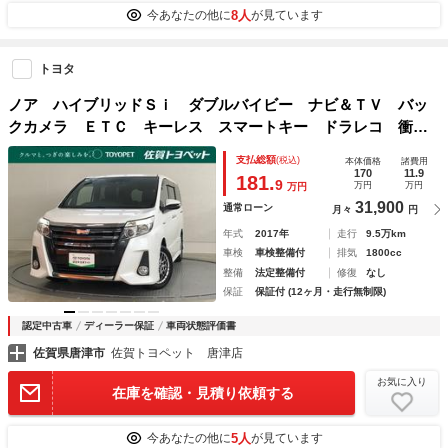
8人
今あなたの他に
が見ています
トヨタ
ノア ハイブリッドＳｉ ダブルバイビー ナビ＆ＴＶ バッ
クカメラ ＥＴＣ キーレス スマートキー ドラレコ 衝突
被害軽減システム オートクルーズコントロール 両側電動ス
支払総額
(税込)
本体価格
諸費用
ライド ３列シート フル装備 ハイブリッド
170
11.9
181.
9
万円
万円
万円
31,900
通常ローン
月々
円
年式
2017年
走行
9.5万km
車検
車検整備付
排気
1800cc
整備
法定整備付
修復
なし
保証
保証付 (12ヶ月・走行無制限)
認定中古車
ディーラー保証
車両状態評価書
佐賀県唐津市
佐賀トヨペット 唐津店
お気に入り
在庫を確認・見積り依頼する
5人
今あなたの他に
が見ています