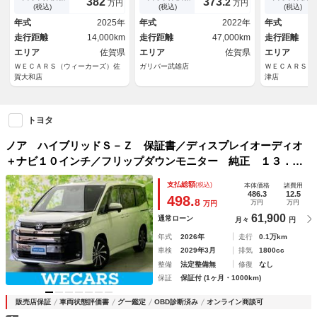
382
373.
2
万円
万円
ドドア／シートヒーター 前席
ックカメラ 純正ドライブレコ
ター／パノラ
(税込)
(税込)
(税込)
／車線逸脱防止支援システム／
ーダー前後 両側パワースライ
ター／車線逸
年式
2025年
年式
2022年
年式
シート ハーフレザー
ドドア レーダークルーズコン
ム／シート 
走行距離
14,000km
走行距離
47,000km
走行距離
トロール
エリア
佐賀県
エリア
佐賀県
エリア
ＷＥＣＡＲＳ（ウィーカーズ）佐
ガリバー武雄店
ＷＥＣＡＲＳ（
賀大和店
津店
トヨタ
ノア ハイブリッドＳ－Ｚ 保証書／ディスプレイオーディオ
＋ナビ１０インチ／フリップダウンモニター 純正 １３．２
インチ／トヨタセーフティセンス／両側電動スライドドア／シ
支払総額
(税込)
本体価格
諸費用
ートヒーター 前席／車線逸脱防止支援システム
486.3
12.5
498.
8
万円
万円
万円
61,900
通常ローン
月々
円
年式
2026年
走行
0.1万km
車検
2029年3月
排気
1800cc
整備
法定整備無
修復
なし
保証
保証付 (1ヶ月・1000km)
販売店保証
車両状態評価書
グー鑑定
OBD診断済み
オンライン商談可