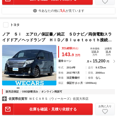
5人
今あなたの他に
が見ています
トヨタ
ノア Ｓｉ エアロ／保証書／純正 ＳＤナビ／両側電動スラ
イドドア／ヘッドランプ ＨＩＤ／Ｂｌｕｅｔｏｏｔｈ接続／
ＥＴＣ／ＥＢＤ付ＡＢＳ／横滑り防止装置／アイドリングスト
支払総額
(税込)
本体価格
諸費用
ップ／バックモニター／フルセグＴＶ
132.3
11.6
143.
9
万円
万円
万円
15,200
通常ローン
月々
円
年式
2014年
走行
9.0万km
車検
2027年7月
排気
2000cc
整備
法定整備付
修復
なし
保証
保証付 (1ヶ月・1000km)
販売店保証
OBD診断済み
オンライン商談可
佐賀県佐賀市
ＷＥＣＡＲＳ（ウィーカーズ）佐賀大和店
お気に入り
在庫を確認・見積り依頼する