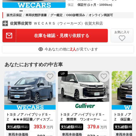
保証
保証付 (1ヶ月・1000km)
販売店保証
車両状態評価書
グー鑑定
OBD診断済み
オンライン商談可
佐賀県佐賀市
ＷＥＣＡＲＳ（ウィーカーズ）佐賀大和店
お気に入り
在庫を確認・見積り依頼する
2人
今あなたの他に
が見ています
あなたにおすすめの中古車
UP
トヨタ ノア ハイブリッドＳ－
トヨタ ノア ハイブリッドＳ－
トヨタ ノア 
Ｚ ★★★保証書／ディスプレ
Ｚ 禁煙車 ワンオーナー モ
Ｚ 保証書／
イオーディオ＋ナビ１０．５イ
デリスタエアロ 純正フリップ
ディオ＋ナビ
393.
379.
9
8
支払総額
支払総額
支払総額
(税込)
(税込)
(税込)
万円
万円
ンチ／トヨタセーフティセンス
ダウンモニター 純正１０．５
トヨタセーフ
／ハンズフリー両側電動スライ
インチコネクティッドナビ バ
電動スライド
車両本体価格
車両本体価格
車両本体価格