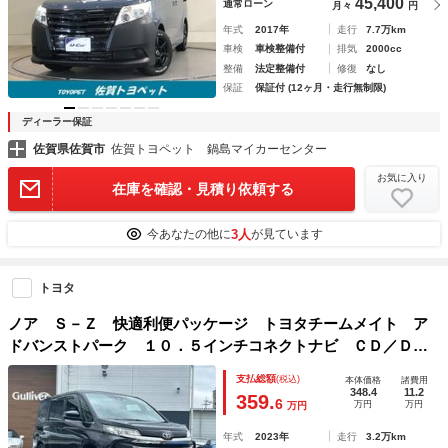
45,400
通常ローン
月々
円
年式
2017年
走行
7.7万km
車検
車検整備付
排気
2000cc
整備
法定整備付
修復
なし
保証
保証付 (12ヶ月・走行無制限)
ディーラー保証
佐賀県佐賀市
佐賀トヨペット 鍋島マイカーセンター
お気に入り
在庫を確認・見積り依頼する
3人
今あなたの他に
が見ています
トヨタ
ノア Ｓ－Ｚ 快適利便パッケージ トヨタチームメイト ア
ドバンストパーク １０．５インチコネクトナビ ＣＤ／ＤＶ
Ｄデッキ パワスラ パワーバックドア シートヒーター フ
支払総額
(税込)
本体価格
諸費用
リップダウンモニター トヨタセーフティセンス
348.4
11.2
359.
6
万円
万円
万円
年式
2023年
走行
3.2万km