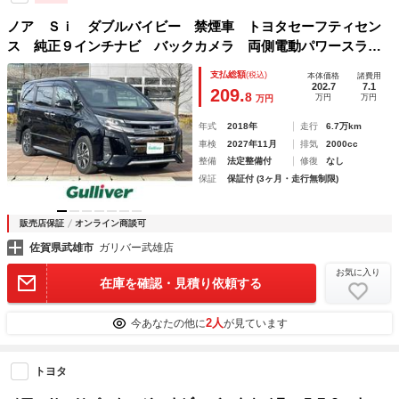
ノア Ｓｉ ダブルバイビー 禁煙車 トヨタセーフティセン
ス 純正９インチナビ バックカメラ 両側電動パワースライ
ドドア クルーズコントロール ＬＥＤオートライト 前後ド
支払総額
(税込)
本体価格
諸費用
ライブレコーダー スマートキー
202.7
7.1
209.
8
万円
万円
万円
年式
2018年
走行
6.7万km
車検
2027年11月
排気
2000cc
整備
法定整備付
修復
なし
保証
保証付 (3ヶ月・走行無制限)
販売店保証
オンライン商談可
佐賀県武雄市
ガリバー武雄店
お気に入り
在庫を確認・見積り依頼する
2人
今あなたの他に
が見ています
トヨタ