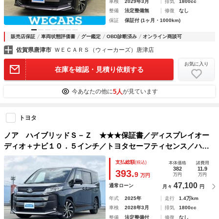
車検
2029年3月
排気
1800cc
整備
法定整備無
修復
なし
保証
保証付 (1ヶ月・1000km)
販売店保証
車両状態評価書
グー鑑定
OBD診断済み
オンライン商談可
佐賀県唐津市
ＷＥＣＡＲＳ（ウィーカーズ）唐津店
お気に入り
在庫を確認・見積り依頼する
5人
今あなたの他に
が見ています
トヨタ
ノア ハイブリッドＳ－Ｚ ★★★保証書／ディスプレイオー
ディオ＋ナビ１０．５インチ／トヨタセーフティセンス／ハン
ズフリー両側電動スライドドア／シートヒーター 前席／車線
支払総額
(税込)
本体価格
諸費用
逸脱防止支援システム／シート ハーフレザー
382
11.9
393.
9
万円
万円
万円
47,100
通常ローン
月々
円
年式
2025年
走行
1.4万km
車検
2028年3月
排気
1800cc
整備
法定整備付
修復
なし