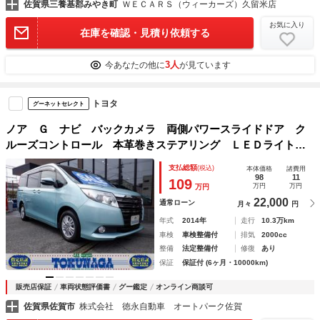
佐賀県三養基郡みやき町
ＷＥＣＡＲＳ（ウィーカーズ）久留米店
お気に入り
在庫を確認・見積り依頼する
3人
今あなたの他に
が見ています
トヨタ
グーネットセレクト
ノア Ｇ ナビ バックカメラ 両側パワースライドドア ク
ルーズコントロール 本革巻きステアリング ＬＥＤライト
オートライト アイドリングストップ ＥＴＣ Ｓ－ＶＳＣ
支払総額
(税込)
本体価格
諸費用
専用シートカバー プッシュスタート フォグ
98
11
109
万円
万円
万円
22,000
通常ローン
月々
円
年式
2014年
走行
10.3万km
車検
車検整備付
排気
2000cc
整備
法定整備付
修復
あり
保証
保証付 (6ヶ月・10000km)
販売店保証
車両状態評価書
グー鑑定
オンライン商談可
佐賀県佐賀市
株式会社 徳永自動車 オートパーク佐賀