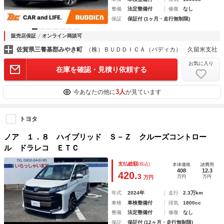
整備
法定整備付
修復
なし
保証
保証付 (1ヶ月・走行無制限)
販売店保証
オンライン商談可
佐賀県三養基郡みやき町
（株）ＢＵＤＤＩＣＡ（バディカ） 久留米支社
お気に入り
在庫を確認・見積り依頼する
3人
今あなたの他に
が見ています
トヨタ
ノア １．８ ハイブリッド Ｓ－Ｚ クルーズコントロー
ル ドラレコ ＥＴＣ
支払総額
(税込)
本体価格
諸費用
408
12.3
420.
3
万円
万円
万円
年式
2024年
走行
2.3万km
車検
車検整備付
排気
1800cc
整備
法定整備付
修復
なし
保証
保証付 (12ヶ月・走行無制限)