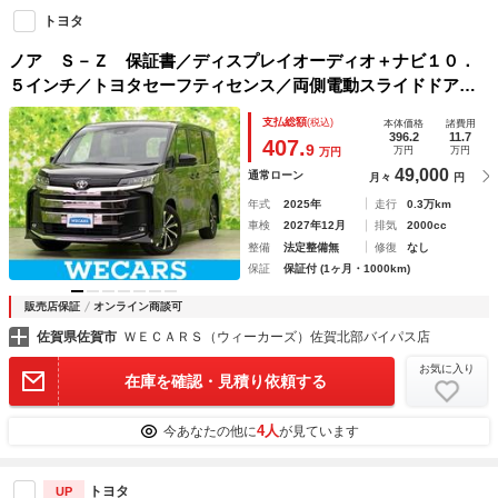
トヨタ
ノア Ｓ－Ｚ 保証書／ディスプレイオーディオ＋ナビ１０．
５インチ／トヨタセーフティセンス／両側電動スライドドア／
シートヒーター 前席／パノラミックビューモニター／車線逸
支払総額
(税込)
本体価格
諸費用
脱防止支援システム
396.2
11.7
407.
9
万円
万円
万円
49,000
通常ローン
月々
円
年式
2025年
走行
0.3万km
車検
2027年12月
排気
2000cc
整備
法定整備無
修復
なし
保証
保証付 (1ヶ月・1000km)
販売店保証
オンライン商談可
佐賀県佐賀市
ＷＥＣＡＲＳ（ウィーカーズ）佐賀北部バイパス店
お気に入り
在庫を確認・見積り依頼する
4人
今あなたの他に
が見ています
トヨタ
UP