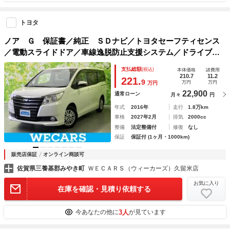
トヨタ
ノア Ｇ 保証書／純正 ＳＤナビ／トヨタセーフティセンス
／電動スライドドア／車線逸脱防止支援システム／ドライブレ
コーダー 前後／Ｂｌｕｅｔｏｏｔｈ接続／ＥＴＣ／ＥＢＤ付
支払総額
(税込)
本体価格
諸費用
ＡＢＳ／横滑り防止装置
210.7
11.2
221.
9
万円
万円
万円
22,900
通常ローン
月々
円
年式
2016年
走行
1.8万km
車検
2027年2月
排気
2000cc
整備
法定整備付
修復
なし
保証
保証付 (1ヶ月・1000km)
販売店保証
オンライン商談可
佐賀県三養基郡みやき町
ＷＥＣＡＲＳ（ウィーカーズ）久留米店
お気に入り
在庫を確認・見積り依頼する
3人
今あなたの他に
が見ています