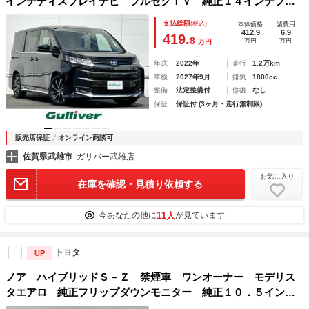
インチディスプレイナビ フルセグＴＶ 純正１４インチフリ
ップダウンモニター 全方位カメラ デジタルインナーミラ
支払総額
(税込)
本体価格
諸費用
ー ユニバーサルステップ 快適パックＨｉｇｈ
412.9
6.9
419.
8
万円
万円
万円
年式
2022年
走行
1.2万km
車検
2027年9月
排気
1800cc
整備
法定整備付
修復
なし
保証
保証付 (3ヶ月・走行無制限)
販売店保証
オンライン商談可
佐賀県武雄市
ガリバー武雄店
お気に入り
在庫を確認・見積り依頼する
11人
今あなたの他に
が見ています
トヨタ
UP
ノア ハイブリッドＳ－Ｚ 禁煙車 ワンオーナー モデリス
タエアロ 純正フリップダウンモニター 純正１０．５インチ
コネクティッドナビ バックカメラ 純正ドライブレコーダー