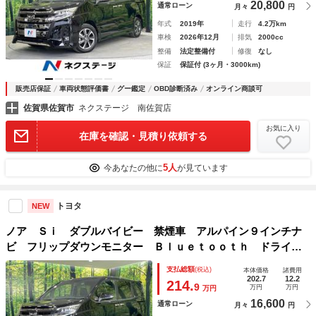
20,800
通常ローン
月々
円
年式
2019年
走行
4.2万km
車検
2026年12月
排気
2000cc
整備
法定整備付
修復
なし
保証
保証付 (3ヶ月・3000km)
販売店保証
車両状態評価書
グー鑑定
OBD診断済み
オンライン商談可
佐賀県佐賀市
ネクステージ 南佐賀店
お気に入り
在庫を確認・見積り依頼する
5人
今あなたの他に
が見ています
トヨタ
NEW
ノア Ｓｉ ダブルバイビー 禁煙車 アルパイン９インチナ
ビ フリップダウンモニター Ｂｌｕｅｔｏｏｔｈ ドライブ
レコーダー ＥＴＣ 両側電動ドア セーフティセンス 衝突
支払総額
(税込)
本体価格
諸費用
回避支援 クルーズコントロール オートエアコン
202.7
12.2
214.
9
万円
万円
万円
16,600
通常ローン
月々
円