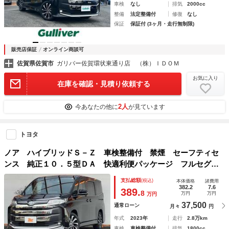
車検
なし
排気
2000cc
整備
法定整備付
修復
なし
保証
保証付 (3ヶ月・走行無制限)
販売店保証
オンライン商談可
佐賀県佐賀市
ガリバー佐賀環状東通り店 （株）ＩＤＯＭ
お気に入り
在庫を確認・見積り依頼する
2人
今あなたの他に
が見ています
トヨタ
ノア ハイブリッドＳ－Ｚ 車検整備付 禁煙 セーフティセ
ンス 純正１０．５型ＤＡ 快適利便パッケージ フルセグ
レーダークルーズ パワーリアゲート Ｂｌｕｅｔｏｏｔｈ
支払総額
(税込)
本体価格
諸費用
Ｂカメラ ＬＤＡ ＥＴＣ コーナーセンサー ＬＥＤヘッド
382.2
7.6
389.
8
万円
万円
万円
37,500
通常ローン
月々
円
年式
2023年
走行
2.8万km
車検
車検整備付
排気
1800cc