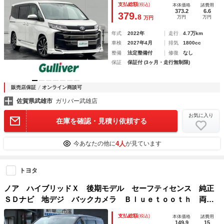
支払総額
(税込)
本体価格
諸費用
前後 両側パワースライドドア レーダークルーズコントロー
373.2
6.6
379.
8
万円
万円
万円
ル
年式
2022年
走行
4.7万km
車検
2027年4月
排気
1800cc
整備
法定整備付
修復
なし
保証
保証付 (3ヶ月・走行無制限)
販売店保証
オンライン商談可
佐賀県武雄市
ガリバー武雄店
お気に入り
在庫を確認・見積り依頼する
4人
今あなたの他に
が見ています
トヨタ
ノア ハイブリッドＸ 後期モデル セーフティセンス 純正
ＳＤナビ 地デジ バックカメラ Ｂｌｕｅｔｏｏｔｈ 両側
パワースライド クルコン ＥＴＣ スマートキー オートラ
支払総額
(税込)
本体価格
諸費用
イト ＬＥＤヘッド 純正１５ＡＷ １年保証
149.9
15