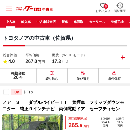
0
お気に入り
閲覧履歴
中古車
輸入車
中古車販売店
新車
車買取
カーリース
整備工場
トヨタノアの中古車（佐賀県）
総合評価
平均価格
燃費
（WLTCモード）
4.0
267.0
17.3
万円
km/l
掲載台数
20
台
絞り込む
並び替え
条件保存
トヨタ
UP
ノア Ｓｉ ダブルバイビーＩＩ 禁煙車 フリップダウンモ
ニター 純正９インチナビ 両側電動ドア セーフティセン
ス バックカメラ Ｂｌｕｅｔｏｏｔｈ フルセグ ＣＤ／Ｄ
支払総額
(税込)
本体価格
諸費用
ＶＤ ＬＥＤヘッド スマートキー ＥＴＣ クルーズコント
254.4
11.5
265.
9
万円
万円
万円
ロール