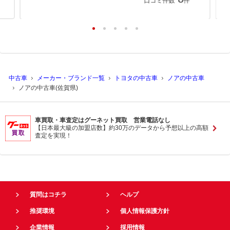
口コミ件数
件
中古車
メーカー・ブランド一覧
トヨタの中古車
ノアの中古車
ノアの中古車(佐賀県)
車買取・車査定はグーネット買取 営業電話なし
【日本最大級の加盟店数】約30万のデータから予想以上の高額
査定を実現！
質問はコチラ
ヘルプ
推奨環境
個人情報保護方針
企業情報
採用情報