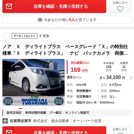
お気に入り
在庫を確認・見積り依頼する
6人
今あなたの他に
が見ています
トヨタ
グーネットセレクト
ノア Ｘ ディライトプラス ベースグレード「Ｘ」の特別仕
様車「Ｘ ディライトプラス」 ナビ バックカメラ 両側パ
ワースライドドア ＥＴＣ Ｓ－ＶＳＣ 直列４気筒ＤＯＨＣ
支払総額
(税込)
本体価格
諸費用
エンジン アイドリングストップ ７人乗り メーカーＯＰカ
158
11
169
万円
万円
万円
ラー
34,100
通常ローン
月々
円
年式
2016年
走行
9.5万km
車検
車検整備付
排気
2000cc
整備
法定整備付
修復
なし
保証
保証付 (24ヶ月・30000km)
販売店保証
車両状態評価書
グー鑑定
オンライン商談可
佐賀県佐賀市
株式会社 徳永自動車 オートパーク佐賀
お気に入り
在庫を確認・見積り依頼する