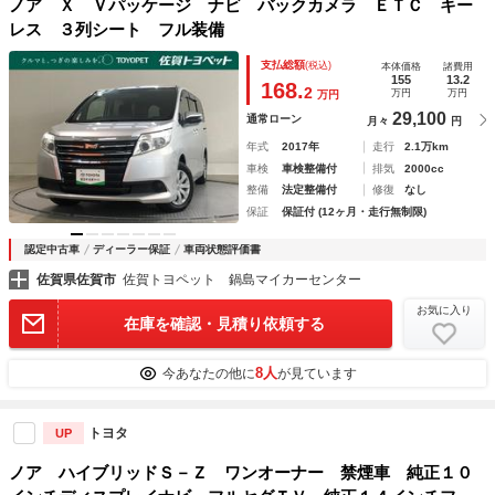
ノア Ｘ Ｖパッケージ ナビ バックカメラ ＥＴＣ キー
レス ３列シート フル装備
支払総額
(税込)
本体価格
諸費用
155
13.2
168.
2
万円
万円
万円
29,100
通常ローン
月々
円
年式
2017年
走行
2.1万km
車検
車検整備付
排気
2000cc
整備
法定整備付
修復
なし
保証
保証付 (12ヶ月・走行無制限)
認定中古車
ディーラー保証
車両状態評価書
佐賀県佐賀市
佐賀トヨペット 鍋島マイカーセンター
お気に入り
在庫を確認・見積り依頼する
8人
今あなたの他に
が見ています
トヨタ
UP
ノア ハイブリッドＳ－Ｚ ワンオーナー 禁煙車 純正１０