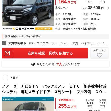
164.
9
万円
万円
万円
38,600
通常ローン
月々
円
年式
2017後
走行
9.5万km
車検
車検整備付
排気
1800cc
整備
法定整備付
修復
なし
保証
保証付 (12ヶ月・走行無制限)
販売店保証
オンライン商談可
佐賀県鳥栖市
（株）コバタコーポレーション 佐賀 ハイブリッド・ミニバン店
お気に入り
在庫を確認・見積り依頼する
2人
今あなたの他に
が見ています
トヨタ
ノア Ｘ ナビ＆ＴＶ バックカメラ ＥＴＣ 衝突被害軽減
システム 電動スライドドア ３列シート フル装備 ＣＯＲ
ＤＥ ｂｙ ＮＯＡＨ カスタム塗装 スタイルアップデー
支払総額
(税込)
本体価格
諸費用
ト キャンプ アウトドア コーデバイ
241.9
13.2
255.
1
万円
万円
万円