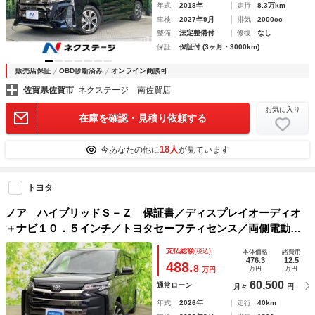
年式
2018年
走行
8.3万km
車検
2027年9月
排気
2000cc
整備
法定整備付
修復
なし
保証
保証付 (3ヶ月・3000km)
販売店保証
OBD診断済み
オンライン商談可
佐賀県佐賀市
ネクステージ 南佐賀店
お気に入り
在庫を確認・見積り依頼する
18人
今あなたの他に
が見ています
トヨタ
ノア ハイブリッドＳ－Ｚ 保証書／ディスプレイオーディオ
＋ナビ１０．５インチ／トヨタセーフティセンス／両側電動ス
ライドドア／シートヒーター／パノラミックビューモニター／
支払総額
(税込)
本体価格
諸費用
車線逸脱防止支援システム／シート ハーフレザー
476.3
12.5
488.
8
万円
万円
万円
60,500
通常ローン
月々
円
年式
2026年
走行
40km