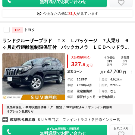
無料通話でお問い合わせ
31人
今あなたの他に
が見ています
トヨタ
UP
ランドクルーザープラド ＴＸ Ｌパッケージ ７人乗り ６
ヶ月走行距離無制限保証付 バックカメラ ＬＥＤヘッドライ
ト 禁煙車 ＥＴＣ ＳＤナビ 地デジＴＶ ４ＷＤ パワー
支払総額
(税込)
本体価格
諸費用
シート 本革シート シートヒーター クルーズコントロー
319
8.9
327.
9
万円
万円
万円
ル スマートキー 電動格納ミラー
47,700
通常ローン
月々
円
年式
2015年
走行
4.0万km
車検
2028年4月
排気
2700cc
整備
法定整備付
修復
なし
保証
保証付 (6ヶ月・走行無制限)
販売店保証
車両状態評価書
グー鑑定
OBD診断済み
オンライン商談可
オプション見積り可
岐阜県各務原市
ＳＵＶ専門店 ファイントラスト各務原インター店
お気に入り
まずは在庫確認・見積依頼
無料通話でお問い合わせ