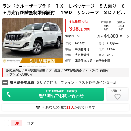
ランドクルーザープラド ＴＸ Ｌパッケージ ５人乗り ６
ヶ月走行距離無制限保証付 ４ＷＤ サンルーフ ＳＤナビ
フルセグＴＶ 禁煙車 バックカメラ ＥＴＣ モデリスタフ
支払総額
(税込)
本体価格
諸費用
ルエアロ アイボリー本革シート クルーズコントロール Ｌ
294
14.1
308.
1
万円
万円
万円
ＥＤヘッドライト シートヒータ
44,800
通常ローン
月々
円
年式
2015年
走行
6.6万km
車検
車検整備付
排気
2700cc
整備
法定整備付
修復
なし
保証
保証付 (6ヶ月・走行無制限)
販売店保証
車両状態評価書
グー鑑定
OBD診断済み
オンライン商談可
オプション見積り可
岐阜県各務原市
ＳＵＶ専門店 ファイントラスト各務原インター店
お気に入り
まずは在庫確認・見積依頼
無料通話でお問い合わせ
11人
今あなたの他に
が見ています
トヨタ
UP