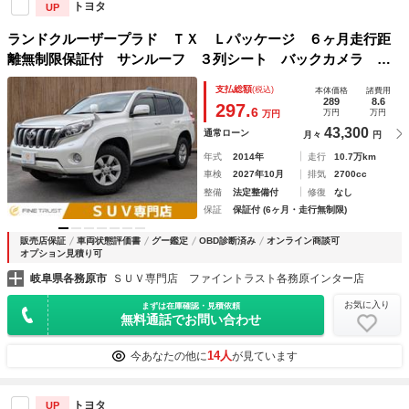
トヨタ
UP
ランドクルーザープラド ＴＸ Ｌパッケージ ６ヶ月走行距
離無制限保証付 サンルーフ ３列シート バックカメラ ク
ルーズコントロール ＳＤナビ ＥＴＣ 本革シート フルセ
支払総額
(税込)
本体価格
諸費用
グ Ｂｌｕｅｔｏｏｔｈ シートヒーター パワーシート ス
289
8.6
297.
6
万円
万円
万円
マートキー ４ＷＤ
43,300
通常ローン
月々
円
年式
2014年
走行
10.7万km
車検
2027年10月
排気
2700cc
整備
法定整備付
修復
なし
保証
保証付 (6ヶ月・走行無制限)
販売店保証
車両状態評価書
グー鑑定
OBD診断済み
オンライン商談可
オプション見積り可
岐阜県各務原市
ＳＵＶ専門店 ファイントラスト各務原インター店
お気に入り
まずは在庫確認・見積依頼
無料通話でお問い合わせ
14人
今あなたの他に
が見ています
トヨタ
UP