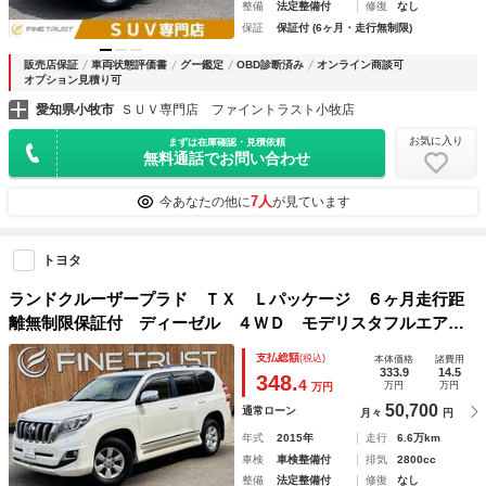
整備
法定整備付
修復
なし
保証
保証付 (6ヶ月・走行無制限)
販売店保証
車両状態評価書
グー鑑定
OBD診断済み
オンライン商談可
オプション見積り可
愛知県小牧市
ＳＵＶ専門店 ファイントラスト小牧店
お気に入り
まずは在庫確認・見積依頼
無料通話でお問い合わせ
7人
今あなたの他に
が見ています
トヨタ
ランドクルーザープラド ＴＸ Ｌパッケージ ６ヶ月走行距
離無制限保証付 ディーゼル ４ＷＤ モデリスタフルエア
ロ サンルーフ 純正メーカーナビ バックカメラ クルーズ
支払総額
(税込)
本体価格
諸費用
コントロール コーナーセンサー 本革シート パワーシー
333.9
14.5
348.
4
万円
万円
万円
ト シートヒーター
50,700
通常ローン
月々
円
年式
2015年
走行
6.6万km
車検
車検整備付
排気
2800cc
整備
法定整備付
修復
なし