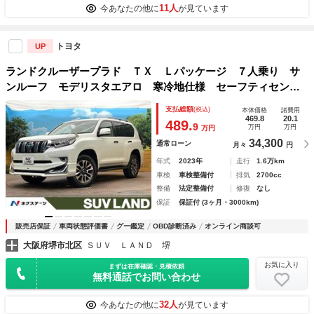
11人
今あなたの他に
が見ています
トヨタ
UP
ランドクルーザープラド ＴＸ Ｌパッケージ ７人乗り サ
ンルーフ モデリスタエアロ 寒冷地仕様 セーフティセン
ス レーダークルーズ 禁煙車 レザーシート 前席シートエ
支払総額
(税込)
本体価格
諸費用
アコン コーナーセンサー スマートキー ＬＥＤヘッド ル
469.8
20.1
489.
9
万円
万円
万円
ーフレール
34,300
通常ローン
月々
円
年式
2023年
走行
1.6万km
車検
車検整備付
排気
2700cc
整備
法定整備付
修復
なし
保証
保証付 (3ヶ月・3000km)
販売店保証
車両状態評価書
グー鑑定
OBD診断済み
オンライン商談可
大阪府堺市北区
ＳＵＶ ＬＡＮＤ 堺
お気に入り
まずは在庫確認・見積依頼
無料通話でお問い合わせ
32人
今あなたの他に
が見ています