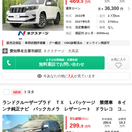
469.
9
万円
万円
万円
ＥＤヘッド
36,300
通常ローン
月々
円
年式
2022年
走行
2.7万km
車検
2027年9月
排気
2700cc
整備
法定整備付
修復
なし
保証
保証付 (3ヶ月・3000km)
販売店保証
車両状態評価書
グー鑑定
OBD診断済み
オンライン商談可
愛知県名古屋市緑区
ネクステージ 大高店
お気に入り
まずは在庫確認・見積依頼
無料通話でお問い合わせ
7人
今あなたの他に
が見ています
トヨタ
NEW
ランドクルーザープラド ＴＸ Ｌパッケージ 禁煙車 ８イ
ンチ純正ナビ バックカメラ レザーシート ドラレコ コー
ナーセンサー スマートキー ＬＥＤヘッド ビルトインＥＴ
支払総額
(税込)
本体価格
諸費用
Ｃ クルコン オートライト デュアルエアコン Ｂｌｕｅｔ
280.6
19.3
299.
9
万円
万円
万円
ｏｏｔｈ