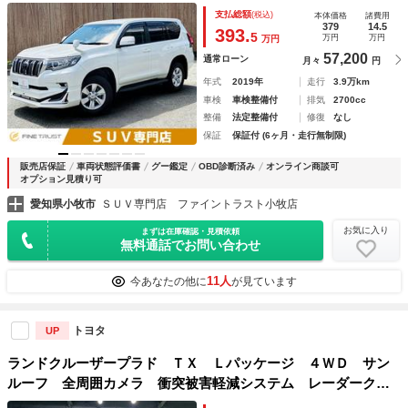
ビ レーダークルーズコントロール クリアランスソナー ト
支払総額
(税込)
本体価格
諸費用
ヨタセーフティセンス 禁煙車 本革シート バックカメラ
379
14.5
393.
5
万円
万円
万円
Ｂｌｕｅｔｏｏｔｈ
57,200
通常ローン
月々
円
年式
2019年
走行
3.9万km
車検
車検整備付
排気
2700cc
整備
法定整備付
修復
なし
保証
保証付 (6ヶ月・走行無制限)
販売店保証
車両状態評価書
グー鑑定
OBD診断済み
オンライン商談可
オプション見積り可
愛知県小牧市
ＳＵＶ専門店 ファイントラスト小牧店
お気に入り
まずは在庫確認・見積依頼
無料通話でお問い合わせ
11人
今あなたの他に
が見ています
トヨタ
UP
ランドクルーザープラド ＴＸ Ｌパッケージ ４ＷＤ サン
ルーフ 全周囲カメラ 衝突被害軽減システム レーダークル
ーズ 禁煙車 レザーシート 前席シートエアコン パワーシ