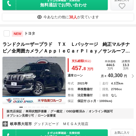
まずは在庫確認・見積依頼
無料通話でお問い合わせ
38人
今あなたの他に
が見ています
トヨタ
NEW
ランドクルーザープラド ＴＸ Ｌパッケージ 純正マルチナ
ビ／全周囲カメラ／ＡｐｐｌｅＣａｒＰｌａｙ／サンルーフ／
モデリスタエアロ／純正１９インチオプションＡＷ／レーダー
支払総額
(税込)
本体価格
諸費用
クルーズコントロール／シートヒーターベンチレーション／Ｅ
444.5
13.3
457.
8
万円
万円
万円
ＴＣ／ルーフレール
40,300
通常ローン
月々
円
年式
2021年
走行
4.3万km
車検
車検整備付
排気
2700cc
整備
法定整備付
修復
なし
保証
保証付 (1ヶ月・1000km)
販売店保証
車両状態評価書
グー鑑定
OBD診断済み
オンライン商談可
オプション見積り可
ローン仮審査
岐阜県大垣市
グッドスピード ＭＥＧＡ大垣店
お気に入り
まずは在庫確認・見積依頼