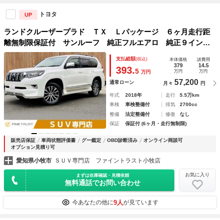
トヨタ
UP
ランドクルーザープラド ＴＸ Ｌパッケージ ６ヶ月走行距
離無制限保証付 サンルーフ 純正フルエアロ 純正９インチ
ナビ 本革シート トヨタセーフティセンス レーダークルー
支払総額
(税込)
本体価格
諸費用
ズコントロール 衝突軽減ブレーキ 障害物センサー Ｂカメ
379
14.5
393.
5
万円
万円
万円
ラ シートエアコン
57,200
通常ローン
月々
円
年式
2018年
走行
5.5万km
車検
車検整備付
排気
2700cc
整備
法定整備付
修復
なし
保証
保証付 (6ヶ月・走行無制限)
販売店保証
車両状態評価書
グー鑑定
OBD診断済み
オンライン商談可
オプション見積り可
愛知県小牧市
ＳＵＶ専門店 ファイントラスト小牧店
お気に入り
まずは在庫確認・見積依頼
無料通話でお問い合わせ
9人
今あなたの他に
が見ています