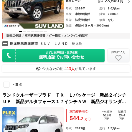
23,500
通常ローン
月々
円
年式
2014年
走行
8.0万km
車検
車検整備付
排気
2700cc
整備
法定整備付
修復
なし
保証
保証付 (3ヶ月・3000km)
販売店保証
車両状態評価書
グー鑑定
オンライン商談可
鹿児島県鹿児島市
ＳＵＶ ＬＡＮＤ 鹿児島
お気に入り
まずは在庫確認・見積依頼
無料通話でお問い合わせ
13人
今あなたの他に
が見ています
トヨタ
ランドクルーザープラド ＴＸ Ｌパッケージ 新品２インチ
ＵＰ 新品デルタフォース１７インチＡＷ 新品ジオランダー
Ｘ－ＡＴタイヤ 新品ＦＬＥＸマフラー サンルーフ カロッ
支払総額
(税込)
本体価格
諸費用
ツェリア製ナビ バックカメラ ＥＴＣ 前後ドラレコ ベー
519.8
24.4
544.
2
万円
万円
万円
ジュカラーインテリア
年式
2023後
走行
1.5万km