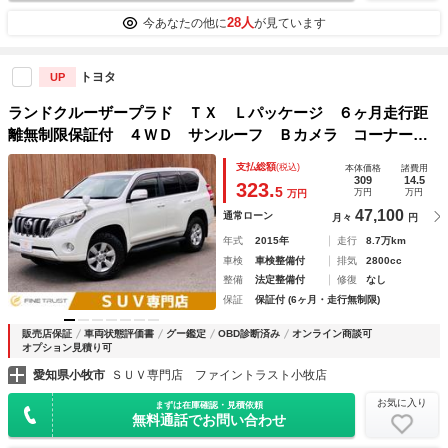
28人
今あなたの他に
が見ています
トヨタ
UP
ランドクルーザープラド ＴＸ Ｌパッケージ ６ヶ月走行距
離無制限保証付 ４ＷＤ サンルーフ Ｂカメラ コーナーセ
ンサー フルセグＴＶ シートヒーター 禁煙車 本革シー
支払総額
(税込)
本体価格
諸費用
ト パワーシート Ｂｌｕｅｔｏｏｔｈ クルーズコントロー
309
14.5
323.
5
万円
万円
万円
ル ＬＥＤヘッドライト
47,100
通常ローン
月々
円
年式
2015年
走行
8.7万km
車検
車検整備付
排気
2800cc
整備
法定整備付
修復
なし
保証
保証付 (6ヶ月・走行無制限)
販売店保証
車両状態評価書
グー鑑定
OBD診断済み
オンライン商談可
オプション見積り可
愛知県小牧市
ＳＵＶ専門店 ファイントラスト小牧店
お気に入り
まずは在庫確認・見積依頼
無料通話でお問い合わせ