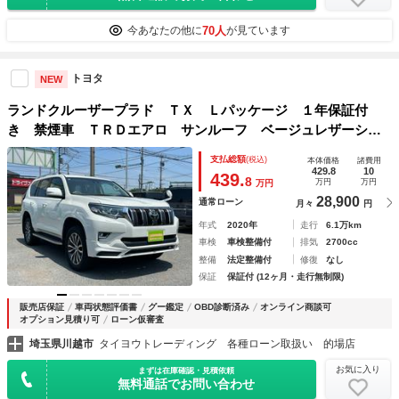
70人
今あなたの他に
が見ています
トヨタ
NEW
ランドクルーザープラド ＴＸ Ｌパッケージ １年保証付
き 禁煙車 ＴＲＤエアロ サンルーフ ベージュレザーシー
ト 純正アルミホイール 電動シート ナビＴＶ ＥＴＣ バ
支払総額
(税込)
本体価格
諸費用
ックカメラ ドライブレコーダー Ｂｌｕｅｔｏｏｔｈ接続
429.8
10
439.
8
万円
万円
万円
ＨＤＭＩ ルーフレール
28,900
通常ローン
月々
円
年式
2020年
走行
6.1万km
車検
車検整備付
排気
2700cc
整備
法定整備付
修復
なし
保証
保証付 (12ヶ月・走行無制限)
販売店保証
車両状態評価書
グー鑑定
OBD診断済み
オンライン商談可
オプション見積り可
ローン仮審査
埼玉県川越市
タイヨウトレーディング 各種ローン取扱い 的場店
お気に入り
まずは在庫確認・見積依頼
無料通話でお問い合わせ