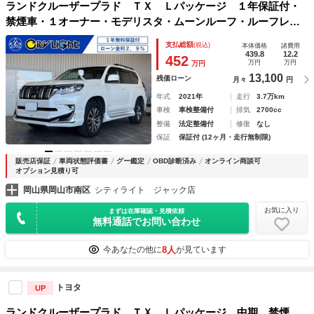
ランドクルーザープラド ＴＸ Ｌパッケージ １年保証付・
禁煙車・１オーナー・モデリスタ・ムーンルーフ・ルーフレー
ル・クリアランスソナー・ナビ・ＴＶ・ＣＤ・ＤＶＤ・Ｂｌｕ
支払総額
(税込)
本体価格
諸費用
ｅｔｏｏｔｈ・バックモニター・クルーズコントロール・シー
439.8
12.2
452
万円
万円
万円
トエアコン・ドラレコ
13,100
残価ローン
月々
円
年式
2021年
走行
3.7万km
車検
車検整備付
排気
2700cc
整備
法定整備付
修復
なし
保証
保証付 (12ヶ月・走行無制限)
販売店保証
車両状態評価書
グー鑑定
OBD診断済み
オンライン商談可
オプション見積り可
岡山県岡山市南区
シティライト ジャック店
お気に入り
まずは在庫確認・見積依頼
無料通話でお問い合わせ
8人
今あなたの他に
が見ています
トヨタ
UP
ランドクルーザープラド ＴＸ Ｌパッケージ 中期 禁煙