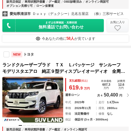
販売店保証
車両状態評価書
グー鑑定
OBD診断済み
オンライン商談可
オプション見積り可
ローン仮審査
愛知県清須市
Ｄｕｘｙ（デュクシー）北名古屋店 （株）三和サービス
お気に入り
まずは在庫確認・見積依頼
無料通話でお問い合わせ
58人
今あなたの他に
が見ています
トヨタ
NEW
ランドクルーザープラド ＴＸ Ｌパッケージ サンルーフ
モデリスタエアロ 純正９型ディスプレイオーディオ 全周囲
カメラ 衝突被害軽減システム レーダークルーズ 禁煙車
支払総額
(税込)
本体価格
諸費用
レザーシート 前席シートエアコン ドラレコ コーナーセン
607.3
12.6
619.
9
万円
万円
万円
サー
50,400
通常ローン
月々
円
年式
2023年
走行
1.6万km
車検
2026年11月
排気
2800cc
整備
法定整備付
修復
なし
保証
保証付 (3ヶ月・3000km)
販売店保証
車両状態評価書
グー鑑定
オンライン商談可