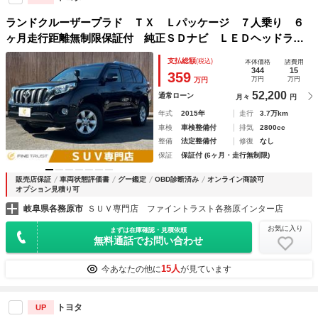
ランドクルーザープラド ＴＸ Ｌパッケージ ７人乗り ６
ヶ月走行距離無制限保証付 純正ＳＤナビ ＬＥＤヘッドライ
ト 禁煙車 Ｂカメラ ＥＴＣ クルーズコントロール Ｂｌ
支払総額
(税込)
本体価格
諸費用
ｕｅｔｏｏｔｈ シートヒーター 衝突軽減ブレーキ クリア
344
15
359
万円
万円
万円
ランスソナー ４ＷＤ
52,200
通常ローン
月々
円
年式
2015年
走行
3.7万km
車検
車検整備付
排気
2800cc
整備
法定整備付
修復
なし
保証
保証付 (6ヶ月・走行無制限)
販売店保証
車両状態評価書
グー鑑定
OBD診断済み
オンライン商談可
オプション見積り可
岐阜県各務原市
ＳＵＶ専門店 ファイントラスト各務原インター店
お気に入り
まずは在庫確認・見積依頼
無料通話でお問い合わせ
15人
今あなたの他に
が見ています
トヨタ
UP