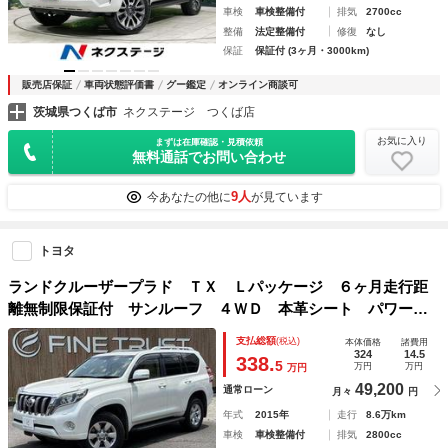
車検
車検整備付
排気
2700cc
整備
法定整備付
修復
なし
保証
保証付 (3ヶ月・3000km)
販売店保証
車両状態評価書
グー鑑定
オンライン商談可
茨城県つくば市
ネクステージ つくば店
お気に入り
まずは在庫確認・見積依頼
無料通話でお問い合わせ
9人
今あなたの他に
が見ています
トヨタ
ランドクルーザープラド ＴＸ Ｌパッケージ ６ヶ月走行距
離無制限保証付 サンルーフ ４ＷＤ 本革シート パワーシ
ート クルーズコントロール Ｂカメラ 禁煙車 純正ＳＤナ
支払総額
(税込)
本体価格
諸費用
ビ シートヒーター クリアランスソナー 純正１７インチア
324
14.5
338.
5
万円
万円
万円
ルミ ＬＥＤヘッド
49,200
通常ローン
月々
円
年式
2015年
走行
8.6万km
車検
車検整備付
排気
2800cc