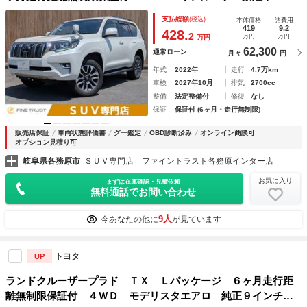
正９インチナビ レーダークルーズコントロール 衝突軽減ブ
支払総額
(税込)
本体価格
諸費用
レーキ 本革シート シートヒーター シートエアコン ＭＴ
419
9.2
428.
2
万円
万円
万円
モード付 クリアランスソナー
62,300
通常ローン
月々
円
年式
2022年
走行
4.7万km
車検
2027年10月
排気
2700cc
整備
法定整備付
修復
なし
保証
保証付 (6ヶ月・走行無制限)
販売店保証
車両状態評価書
グー鑑定
OBD診断済み
オンライン商談可
オプション見積り可
岐阜県各務原市
ＳＵＶ専門店 ファイントラスト各務原インター店
お気に入り
まずは在庫確認・見積依頼
無料通話でお問い合わせ
9人
今あなたの他に
が見ています
トヨタ
UP
ランドクルーザープラド ＴＸ Ｌパッケージ ６ヶ月走行距
離無制限保証付 ４ＷＤ モデリスタエアロ 純正９インチナ