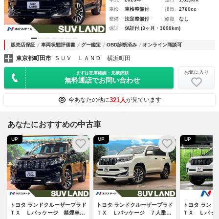
車検
車検整備付
排気
2700cc
整備
法定整備付
修復
なし
保証
保証付 (3ヶ月・3000km)
販売店保証
車両状態評価書
グー鑑定
OBD診断済み
オンライン商談可
東京都町田市
ＳＵＶ ＬＡＮＤ 横浜町田
お気に入り
まずは在庫確認・見積依頼
無料通話でお問い合わせ
321人
今あなたの他に
が見ています
あなたにおすすめの中古車
UP
UP
UP
トヨタ ランドクルーザープラド
トヨタ ランドクルーザープラド
トヨタ ランド
ＴＸ Ｌパッケージ 禁煙車
ＴＸ Ｌパッケージ ７人乗
ＴＸ Ｌパッ