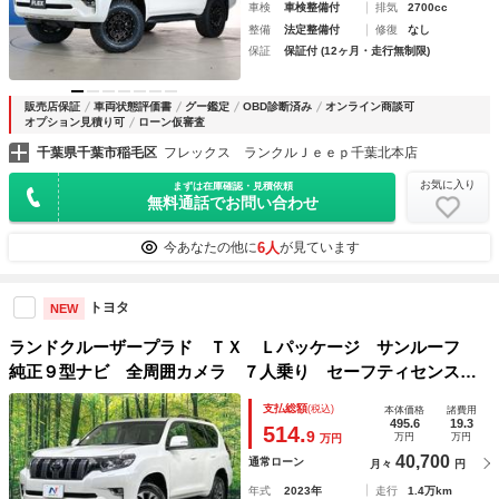
車検
車検整備付
排気
2700cc
整備
法定整備付
修復
なし
保証
保証付 (12ヶ月・走行無制限)
販売店保証
車両状態評価書
グー鑑定
OBD診断済み
オンライン商談可
オプション見積り可
ローン仮審査
千葉県千葉市稲毛区
フレックス ランクルＪｅｅｐ千葉北本店
お気に入り
まずは在庫確認・見積依頼
無料通話でお問い合わせ
6人
今あなたの他に
が見ています
トヨタ
NEW
ランドクルーザープラド ＴＸ Ｌパッケージ サンルーフ
純正９型ナビ 全周囲カメラ ７人乗り セーフティセンス
レーダークルーズ 禁煙 ベージュ革シート シートエアコ
支払総額
(税込)
本体価格
諸費用
ン コーナーセンサー スマートキー ＬＥＤヘッド ＥＴ
495.6
19.3
514.
9
万円
万円
万円
Ｃ 純正１９インチＡＷ
40,700
通常ローン
月々
円
年式
2023年
走行
1.4万km