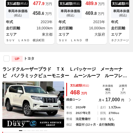
サンルーフ モデリスタエア
り サンルーフ モデリスタエ
ラックエディ
477.
489.
9
9
支払総額
支払総額
支払総額
(税込)
(税込)
(税込)
万円
万円
ロ ９型ナビフルセグ 全周囲
アロ 寒冷地仕様 セーフティ
サンルーフ 
カメラ 黒革 レーダークルー
センス レーダークルーズ 禁
囲カメラ 衝
車両本体価格
車両本体価格
車両本体価格
458.
469.
6
8
万円
万円
ズ ブラインドスポットモニタ
煙車 レザーシート 前席シー
レーダークル
(税込)
(税込)
(税込)
ー 純正オプション１９インチ
トエアコン コーナーセンサ
ト シートエ
年式
2023年
年式
2023年
年式
ＡＷ ＬＥＤヘッド パワーシ
ー スマートキー ＬＥＤヘッ
コ コーナー
走行距離
18,000km
走行距離
16,000km
走行距離
ート クリアランスソナー
ド ルーフレール
トキー ＬＥ
エリア
東京都
エリア
大阪府
２．０ １７
エリア
ＳＵＶ ＬＡＮＤ 横浜町田
ＳＵＶ ＬＡＮＤ 堺
ネクステージ 
トヨタ
UP
ランドクルーザープラド ＴＸ Ｌパッケージ メーカーナ
ビ パノラミックビューモニター ムーンルーフ ルーフレー
ル オプション１９インチＡＷ ブラインドスポットモニタ
支払総額
(税込)
本体価格
諸費用
ー ベージュレザーシート ベンチレーション ３列目電動格
461
7
468
万円
万円
万円
納シート ＥＴＣ２．０
17,000
残価ローン
月々
円
年式
2024年
走行
1.5万km
車検
2027年2月
排気
2700cc
整備
法定整備付
修復
なし
保証
保証付 (12ヶ月・走行無制限)