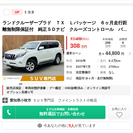
トヨタ
UP
ランドクルーザープラド ＴＸ Ｌパッケージ ６ヶ月走行距
離無制限保証付 純正ＳＤナビ クルーズコントロール バッ
クカメラ シートヒーター 黒革シート 禁煙車 後席ヘッド
支払総額
(税込)
本体価格
諸費用
レストモニター フルセグＴＶ Ｂｌｕｅｔｏｏｔｈ ＨＩＤ
299
9
308
万円
万円
万円
ヘッドライト ４ＷＤ
44,800
通常ローン
月々
円
年式
2016年
走行
8.2万km
車検
2027年7月
排気
2700cc
整備
法定整備付
修復
なし
保証
保証付 (6ヶ月・走行無制限)
販売店保証
車両状態評価書
グー鑑定
OBD診断済み
オンライン商談可
オプション見積り可
愛知県小牧市
ＳＵＶ専門店 ファイントラスト小牧店
お気に入り
まずは在庫確認・見積依頼
無料通話でお問い合わせ
9人
今あなたの他に
が見ています