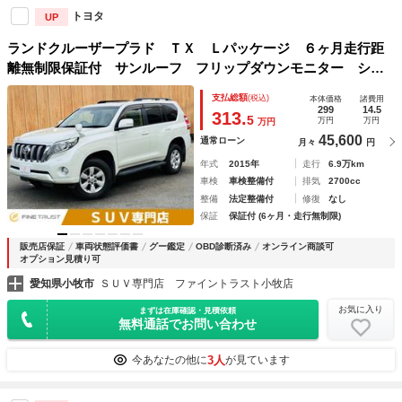
トヨタ
UP
ランドクルーザープラド ＴＸ Ｌパッケージ ６ヶ月走行距
離無制限保証付 サンルーフ フリップダウンモニター シー
トヒーター クルーズコントロール バックカメラ 禁煙車
支払総額
(税込)
本体価格
諸費用
本革シート 純正ＳＤナビ Ｂｌｕｅｔｏｏｔｈ 地デジＴ
299
14.5
313.
5
万円
万円
万円
Ｖ パワーシート
45,600
通常ローン
月々
円
年式
2015年
走行
6.9万km
車検
車検整備付
排気
2700cc
整備
法定整備付
修復
なし
保証
保証付 (6ヶ月・走行無制限)
販売店保証
車両状態評価書
グー鑑定
OBD診断済み
オンライン商談可
オプション見積り可
愛知県小牧市
ＳＵＶ専門店 ファイントラスト小牧店
お気に入り
まずは在庫確認・見積依頼
無料通話でお問い合わせ
3人
今あなたの他に
が見ています