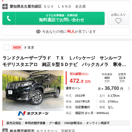
愛知県名古屋市緑区
ＳＵＶ ＬＡＮＤ 名古屋
お気に入り
まずは在庫確認・見積依頼
無料通話でお問い合わせ
46人
今あなたの他に
が見ています
トヨタ
NEW
ランドクルーザープラド ＴＸ Ｌパッケージ サンルーフ
モデリスタエアロ 純正９型ＳＤナビ バックカメラ 寒冷地
仕様 衝突被害軽減システム レーダークルーズ 禁煙車 黒
支払総額
(税込)
本体価格
諸費用
革 前席シートエアコン コーナーセンサー スマートキー
460
12.9
472.
9
万円
万円
万円
36,700
通常ローン
月々
円
年式
2022年
走行
3.1万km
車検
2027年3月
排気
2700cc
整備
法定整備付
修復
なし
保証
保証付 (3ヶ月・3000km)
販売店保証
車両状態評価書
グー鑑定
OBD診断済み
オンライン商談可
栃木県宇都宮市
ネクステージ 宇都宮店