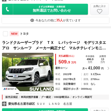
お気に入り
まずは在庫確認・見積依頼
無料通話でお問い合わせ
35人
今あなたの他に
が見ています
トヨタ
NEW
ランドクルーザープラド ＴＸ Ｌパッケージ モデリスタエ
アロ サンルーフ メーカー純正ナビ マルチテレインモニタ
ー ７人乗り ベージュ革シート 禁煙車 シートベンチレー
支払総額
(税込)
本体価格
諸費用
ション パワーシート 純正１９インチアルミ ＥＴＣ ＬＥ
496.9
13
509.
9
万円
万円
万円
Ｄヘッド
41,000
通常ローン
月々
円
年式
2022年
走行
3.3万km
車検
2027年6月
排気
2700cc
整備
法定整備付
修復
なし
保証
保証付 (3ヶ月・3000km)
販売店保証
車両状態評価書
グー鑑定
OBD診断済み
オンライン商談可
愛知県名古屋市緑区
ＳＵＶ ＬＡＮＤ 名古屋
お気に入り