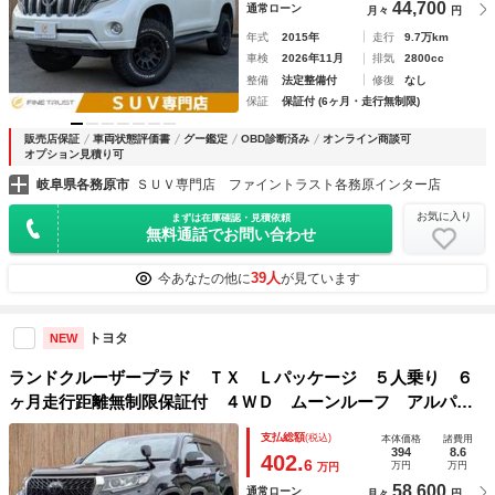
44,700
通常ローン
月々
円
年式
2015年
走行
9.7万km
車検
2026年11月
排気
2800cc
整備
法定整備付
修復
なし
保証
保証付 (6ヶ月・走行無制限)
販売店保証
車両状態評価書
グー鑑定
OBD診断済み
オンライン商談可
オプション見積り可
岐阜県各務原市
ＳＵＶ専門店 ファイントラスト各務原インター店
お気に入り
まずは在庫確認・見積依頼
無料通話でお問い合わせ
39人
今あなたの他に
が見ています
トヨタ
NEW
ランドクルーザープラド ＴＸ Ｌパッケージ ５人乗り ６
ヶ月走行距離無制限保証付 ４ＷＤ ムーンルーフ アルパイ
ン製１１インチナビ レーダークルーズコントロール ＬＥＤ
支払総額
(税込)
本体価格
諸費用
ヘッド 本革シート シートエアコン バックカメラ 衝突軽
394
8.6
402.
6
万円
万円
万円
減ブレーキ クリアランスソナー
58,600
通常ローン
月々
円