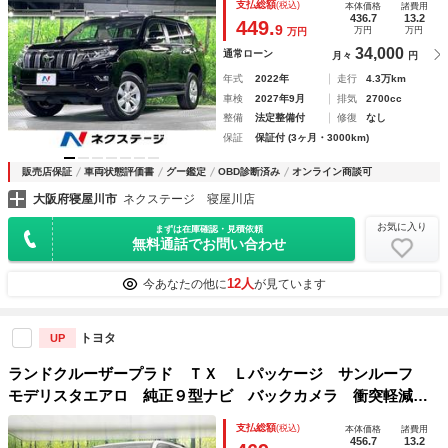
支払総額
(税込)
本体価格
諸費用
ート ドラレコ コーナーセンサー スマートキー ＬＥＤヘ
436.7
13.2
449.
9
万円
万円
万円
ッド ＥＴＣ２．０
34,000
通常ローン
月々
円
年式
2022年
走行
4.3万km
車検
2027年9月
排気
2700cc
整備
法定整備付
修復
なし
保証
保証付 (3ヶ月・3000km)
販売店保証
車両状態評価書
グー鑑定
OBD診断済み
オンライン商談可
大阪府寝屋川市
ネクステージ 寝屋川店
お気に入り
まずは在庫確認・見積依頼
無料通話でお問い合わせ
12人
今あなたの他に
が見ています
トヨタ
UP
ランドクルーザープラド ＴＸ Ｌパッケージ サンルーフ
モデリスタエアロ 純正９型ナビ バックカメラ 衝突軽減装
置 レーダークルーズ 禁煙車 レザーシート シートベンチ
支払総額
(税込)
本体価格
諸費用
レーション ドラレコ コーナーセンサー スマートキー Ｌ
456.7
13.2