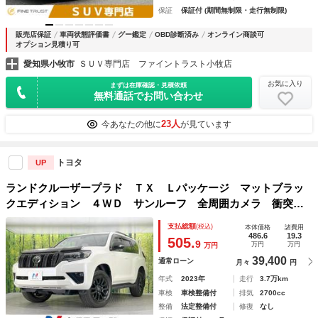
保証
保証付 (期間無制限・走行無制限)
販売店保証
車両状態評価書
グー鑑定
OBD診断済み
オンライン商談可
オプション見積り可
愛知県小牧市
ＳＵＶ専門店 ファイントラスト小牧店
お気に入り
まずは在庫確認・見積依頼
無料通話でお問い合わせ
23人
今あなたの他に
が見ています
トヨタ
UP
ランドクルーザープラド ＴＸ Ｌパッケージ マットブラッ
クエディション ４ＷＤ サンルーフ 全周囲カメラ 衝突被
害軽減システム レーダークルーズ 禁煙車 レザーシート
支払総額
(税込)
本体価格
諸費用
前席シートエアコン ドラレコ コーナーセンサー スマート
486.6
19.3
505.
9
万円
万円
万円
キー ＬＥＤヘッド ルーフレール ＥＴＣ２．０
39,400
通常ローン
月々
円
年式
2023年
走行
3.7万km
車検
車検整備付
排気
2700cc
整備
法定整備付
修復
なし