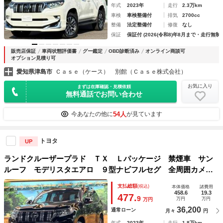
年式
2023年
走行
2.3万km
車検
車検整備付
排気
2700cc
整備
法定整備付
修復
なし
保証
保証付 (2026(令和8)年8月まで・走行無制
販売店保証
車両状態評価書
グー鑑定
OBD診断済み
オンライン商談可
オプション見積り可
愛知県津島市
Ｃａｓｅ（ケース） 別館（Ｃａｓｅ株式会社）
お気に入り
まずは在庫確認・見積依頼
無料通話でお問い合わせ
54人
今あなたの他に
が見ています
トヨタ
UP
ランドクルーザープラド ＴＸ Ｌパッケージ 禁煙車 サン
ルーフ モデリスタエアロ ９型ナビフルセグ 全周囲カメ
ラ 黒革 レーダークルーズ ブラインドスポットモニター
支払総額
(税込)
本体価格
諸費用
純正オプション１９インチＡＷ ＬＥＤヘッド パワーシー
458.6
19.3
477.
9
万円
万円
万円
ト クリアランスソナー
36,200
通常ローン
月々
円
年式
2023年
走行
1.8万km