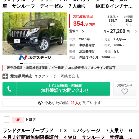
車 サンルーフ ディーゼル ７人乗り 純正８インチナ
ビ 電動格納シート バックカメラ Ｂｌｕｅｔｏｏｔｈ Ｅ
支払総額
(税込)
本体価格
諸費用
ＴＣ フルセグ クルーズコントロール パワーシート オー
335.7
19.2
354.
9
万円
万円
万円
トライト ＬＥＤヘッド
27,200
通常ローン
月々
円
年式
2015年
走行
7.4万km
車検
車検整備付
排気
2800cc
整備
法定整備付
修復
なし
保証
保証付 (3ヶ月・3000km)
販売店保証
車両状態評価書
グー鑑定
OBD診断済み
オンライン商談可
愛知県岡崎市
ネクステージ 岡崎美合店
お気に入り
まずは在庫確認・見積依頼
無料通話でお問い合わせ
21人
今あなたの他に
が見ています
トヨタ
UP
ランドクルーザープラド ＴＸ Ｌパッケージ ７人乗り ６
ヶ月走行距離無制限保証付 ４ＷＤ サンルーフ 禁煙車 純