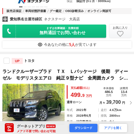
保証
保証付 (3ヶ月・3000km)
販売店保証
車両状態評価書
グー鑑定
OBD診断済み
オンライン商談可
愛知県名古屋市緑区
ネクステージ 大高店
お気に入り
まずは在庫確認・見積依頼
無料通話でお問い合わせ
5人
今あなたの他に
が見ています
トヨタ
UP
ランドクルーザープラド ＴＸ Ｌパッケージ 後期 ディー
ゼル モデリスタエアロ 純正９型ナビ 全周囲カメラ シー
トベンチレーション シートヒーター ドラレコ ＥＴＣ２．
支払総額
(税込)
本体価格
諸費用
０ ＢＳＭ レーダークルーズ コーナーセンサー セーフ
486.5
13.4
499.
9
万円
万円
万円
ティセンス
39,700
通常ローン
月々
円
年式
2021年
走行
4.6万km
車検
2028年6月
排気
2800cc
整備
法定整備付
修復
なし
グーネットアプリ
RENEW
保証
保証付 (3ヶ月・3000km)
ダウンロード
アプリを開く
メアド不要で問い合わせ可能