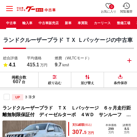
0
お気に入り
閲覧履歴
中古車
輸入車
中古車販売店
新車
車買取
カーリース
整備工場
ランドクルーザープラド ＴＸ Ｌパッケージの中古車
総合評価
平均価格
燃費
（WLTCモード）
4.1
415.1
9.7
万円
km/l
掲載台数
607
台
絞り込む
並び替え
条件保存
トヨタ
UP
ランドクルーザープラド ＴＸ Ｌパッケージ ６ヶ月走行距
離無制限保証付 ディーゼルターボ ４ＷＤ サンルーフ 純
正ＳＤナビ フロントカメラ バックカメラ ３列 禁煙車
支払総額
(税込)
本体価格
諸費用
リフトアップ ヘッドレスト後席モニター 本革 フルセグ
299
8.5
307.
5
万円
万円
万円
クルーズコントロール