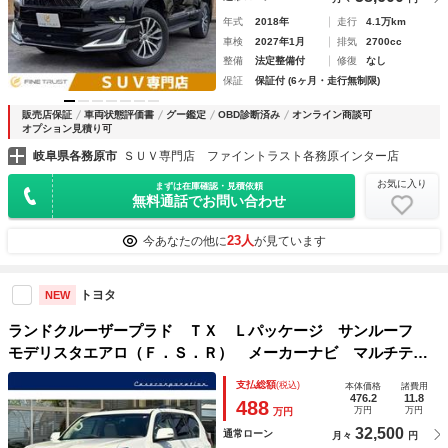
年式
2018年
走行
4.1万km
車検
2027年1月
排気
2700cc
整備
法定整備付
修復
なし
保証
保証付 (6ヶ月・走行無制限)
販売店保証
車両状態評価書
グー鑑定
OBD診断済み
オンライン商談可
オプション見積り可
岐阜県各務原市
ＳＵＶ専門店 ファイントラスト各務原インター店
お気に入り
まずは在庫確認・見積依頼
無料通話でお問い合わせ
23人
今あなたの他に
が見ています
トヨタ
NEW
ランドクルーザープラド ＴＸ Ｌパッケージ サンルーフ
モデリスタエアロ（Ｆ．Ｓ．Ｒ） メーカーナビ マルチテレ
インモニター ７人乗り ブラックルーフレール 純正１９イ
支払総額
(税込)
本体価格
諸費用
ンチ１９インチＡＷ シートヒーター ベンチレーション ウ
476.2
11.8
488
万円
万円
万円
ッドコンビハンドル
32,500
通常ローン
月々
円