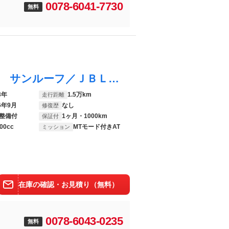
0078-6041-7730
無料
ハリアーハイブリッド Ｚレザーパッケージ サンルーフ／ＪＢＬ／保証書／純正 ＳＤナビ／デジタルインナーミラー／衝突安全装置／シートヒーター／パノラミックビューモニター／車線逸脱防止支援システム／シート フルレザー／電動バックドア
3年
1.5万km
走行距離
6年9月
なし
修復歴
整備付
1ヶ月・1000km
保証付
00cc
MTモード付きAT
ミッション
在庫の確認・お見積り（無料）
0078-6043-0235
無料