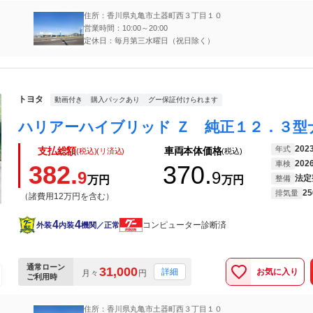
住所：香川県丸亀市土器町西３丁目１０
営業時間：10:00～20:00
定休日：毎月第三水曜日（祝日除く）
トヨタ
動画付き
購入パックあり
グー保証付けられます
202
年式
支払総額
車両本体価格
(税込)(リ済込)
(税込)
202
車検
382.
370.
9
9
法定
万円
万円
整備
25
排気量
（諸費用12万円を含む）
4
4
コンピューター診断済
外装
内装
機関／正常
通常ローン
31,000
お気に入り
詳細
月々
円
ご利用時
住所：香川県丸亀市土器町西３丁目１０