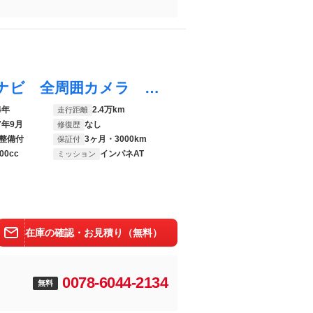
ハリアーハイブリッド Ｚ ＪＢＬ付１２型ナビ 全周囲カメラ 衝突被害軽減装置 デジタルインナーミラー ＢＳＭ レーダークルーズ 禁煙車 電動リアゲート レザーシート パワーシート コーナーセンサー ＬＥＤヘッド ＥＴＣ２．０
4年
2.4万km
走行距離
7年9月
なし
修復歴
整備付
3ヶ月・3000km
保証付
00cc
インパネAT
ミッション
在庫の確認・お見積り（無料）
0078-6044-2134
無料