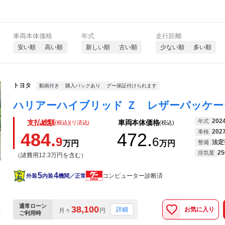
車両本体価格
年式
走行距離
安い順
高い順
新しい順
古い順
少ない順
多い順
トヨタ
動画付き
購入パックあり
グー保証付けられます
202
年式
支払総額
車両本体価格
(税込)(リ済込)
(税込)
202
車検
484.
472.
9
6
法定
万円
万円
整備
25
排気量
（諸費用12.3万円を含む）
5
4
コンピューター診断済
外装
内装
機関／正常
通常ローン
38,100
お気に入り
詳細
月々
円
ご利用時