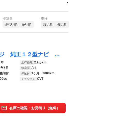
1
排気量
車検
少ない順
多い順
短い順
長い順
ハリアーハイブリッド Ｚ レザーパッケージ 純正１２型ナビ ガラスルーフ 全周囲カメラ 衝突被害軽減装置 レーダークルーズ 電動リアゲート レザーシート 前席シートエアコン ドラレコ コーナーセンサー ＬＥＤヘッド ＥＴＣ２．０
4年
2.9万km
走行距離
7年5月
なし
修復歴
整備付
3ヶ月・3000km
保証付
00cc
CVT
ミッション
在庫の確認・お見積り（無料）