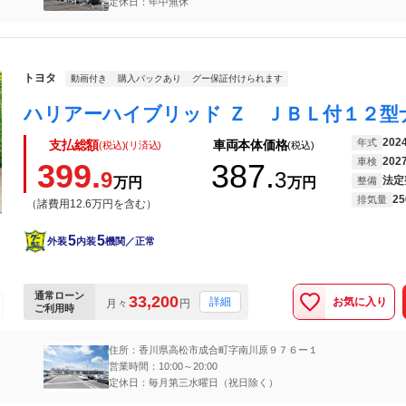
定休日：年中無休
トヨタ
動画付き
購入パックあり
グー保証付けられます
202
年式
支払総額
車両本体価格
(税込)(リ済込)
(税込)
202
車検
399.
387.
9
3
法定
万円
万円
整備
25
排気量
（諸費用12.6万円を含む）
5
5
外装
内装
機関／正常
通常ローン
33,200
お気に入り
詳細
月々
円
ご利用時
住所：香川県高松市成合町字南川原９７６ー１
営業時間：10:00～20:00
定休日：毎月第三水曜日（祝日除く）