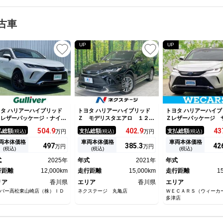
古車
UP
UP
タ ハリアーハイブリッド
トヨタ ハリアーハイブリッド
トヨタ ハリアーハイブ
 レザーパッケージ・ナイト
Ｚ モデリスタエアロ １２．
Ｚレザーパッケージ 
ェード 禁煙車 寒冷地仕
３型メモリーナビ ＪＢＬサウ
フ／ＪＢＬ／保証書／
504.
9
402.
9
43
払総額
支払総額
支払総額
(税込)
万円
(税込)
万円
(税込)
２．３型ナビ 全方位 調光
ンド バックカメラ 電動リア
Ｄナビ／デジタルイン
ノラマルーフ ＪＢＬ 黒レ
ゲート 禁煙車 衝突被害軽減
ー／衝突安全装置／シ
両本体価格
車両本体価格
車両本体価格
497
385.
3
42
万円
万円
ー シートヒーター／ベンチ
装置 レーダークルーズ ハー
ター／パノラミックビ
(税込)
(税込)
(税込)
ーション 電動リアゲート
フレザーシート パワーシー
ター／車線逸脱防止支
式
2025年
年式
2021年
年式
突軽減 レーダークルーズコ
ト ドラレコ コーナーセンサ
ム／シート フルレザ
トロール デジタルインナー
行距離
12,000km
ー
走行距離
15,000km
バックドア
走行距離
1
ラー ＥＴＣ
リア
香川県
エリア
香川県
エリア
バー高松東山崎店（株）ＩＤ
ネクステージ 丸亀店
ＷＥＣＡＲＳ（ウィーカ
多津店