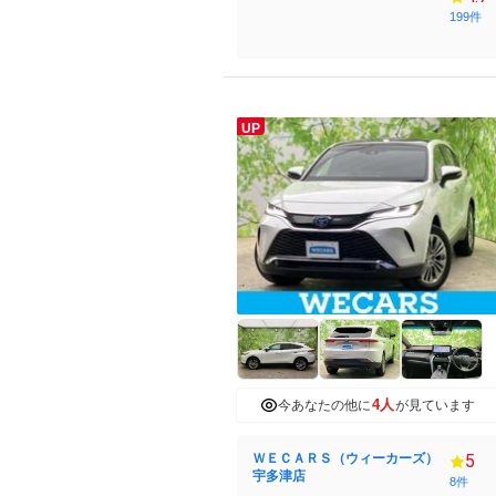
199件
UP
4人
今あなたの他に
が見ています
ＷＥＣＡＲＳ（ウィーカーズ）
5
宇多津店
8件