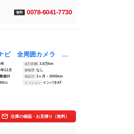
0078-6041-7730
無料
ハリアーハイブリッド Ｚ 純正１２．３型ナビ 全周囲カメラ ＪＢＬサウンド 衝突軽減装置 レーダークルーズ ドラレコ 禁煙車 電動リアゲート ハーフレザーシート パワーシート コーナーセンサー スマートキー
3年
3.8万km
走行距離
6年12月
なし
修復歴
整備付
3ヶ月・3000km
保証付
00cc
インパネAT
ミッション
在庫の確認・お見積り（無料）