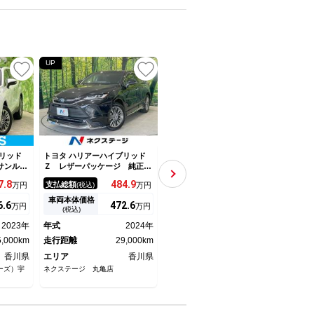
UP
UP
リッド
トヨタ ハリアーハイブリッド
トヨタ ハリアーハイブリッド
トヨタ
サンルー
Ｚ レザーパッケージ 純正１
Ｚ 純正１２．３型ナビ 全周
Ｚ 
純正 Ｓ
２型ナビ ガラスルーフ 全周
囲カメラ ＪＢＬサウンド 衝
車 
7.
8
484.
9
417.
9
支払総額
支払総額
支払
万円
(税込)
万円
(税込)
万円
ナーミラ
囲カメラ 衝突被害軽減装置
突被害軽減システム 禁煙車
位カ
ートヒー
レーダークルーズ 電動リアゲ
電動リアゲート ハーフレザー
デジ
車両本体価格
車両本体価格
車両
6.
6
472.
6
400.
1
万円
万円
万円
ューモニ
ート レザーシート 前席シー
シート パワーシート ドラレ
軽減
(税込)
(税込)
援システ
トエアコン ドラレコ コーナ
コ コーナーセンサー スマー
ンス
2023年
年式
2024年
年式
2023年
年式
ー／電動
ーセンサー ＬＥＤヘッド Ｅ
トキー ＬＥＤヘッド ＥＴＣ
動リ
5,000km
ＴＣ２．０
走行距離
29,000km
２．０
走行距離
29,000km
ンチ
走行
香川県
エリア
香川県
エリア
香川県
エリ
ーズ）宇
ネクステージ 丸亀店
ネクステージ 高松店
ガリバ
ＯＭ