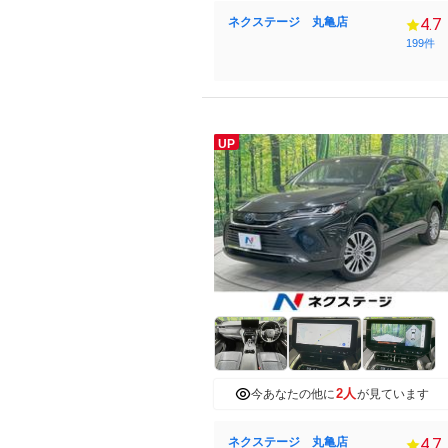
ネクステージ 丸亀店
4.7
199件
UP
2人
今あなたの他に
が見ています
ネクステージ 丸亀店
4.7