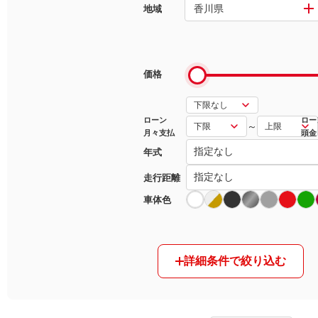
香川県
地域
マガジン
車カタログ
価格
自動車ローン
ローン
ロー
～
月々支払
頭金
保険
年式
レビュー
走行距離
車体色
価格相場
教習所
詳細条件で絞り込む
用語集