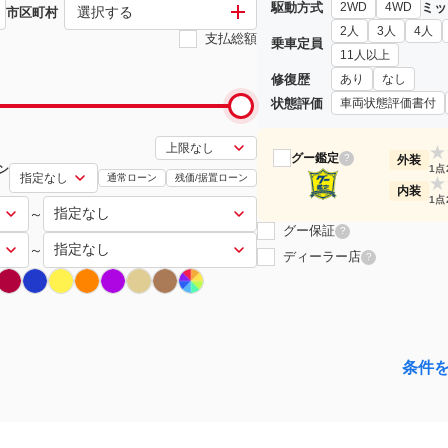
駆動方式
ミッ
2WD
4WD
選択する
市区町村
2人
3人
4人
支払総額
乗車定員
11人以上
修復歴
あり
なし
状態評価
車両状態評価書付
★
グー鑑定
?
外装
ン
1点
通常ローン
残価/据置ローン
★
内装
1点
～
グー保証
?
～
ディーラー店
?
条件