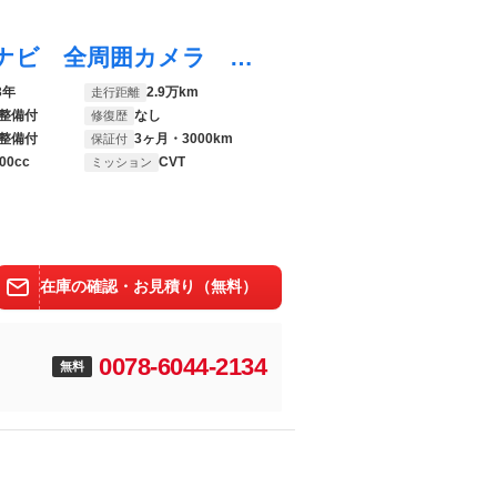
ハリアーハイブリッド Ｚ 純正１２．３型ナビ 全周囲カメラ ＪＢＬサウンド 衝突被害軽減システム 禁煙車 電動リアゲート ハーフレザーシート パワーシート ドラレコ コーナーセンサー スマートキー ＬＥＤヘッド ＥＴＣ２．０
3年
2.9万km
走行距離
整備付
なし
修復歴
整備付
3ヶ月・3000km
保証付
00cc
CVT
ミッション
在庫の確認・お見積り（無料）
0078-6044-2134
無料