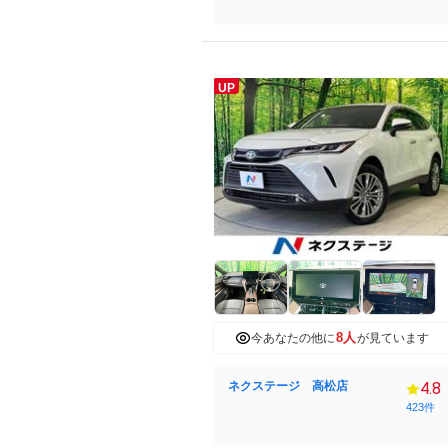
UP
8人
今あなたの他に
が見ています
ネクステージ 高松店
4.8
423件