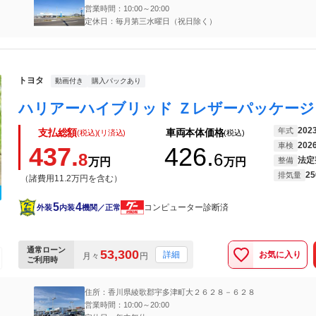
営業時間：10:00～20:00
定休日：毎月第三水曜日（祝日除く）
トヨタ
動画付き
購入パックあり
202
年式
支払総額
車両本体価格
(税込)(リ済込)
(税込)
202
車検
437.
426.
8
6
法定
万円
万円
整備
25
排気量
（諸費用11.2万円を含む）
5
4
コンピューター診断済
外装
内装
機関／正常
通常ローン
53,300
お気に入り
詳細
月々
円
ご利用時
住所：香川県綾歌郡宇多津町大２６２８－６２８
営業時間：10:00～20:00