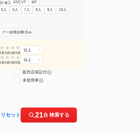
ション
AT/CVT
MT
5人
6人
7人
8人
9人
10人
グー故障診断済み
★
★
★
★
以上
2点
3点
4点
5点
★
★
★
★
以上
2点
3点
4点
5点
販売店保証付
?
未使用車
?
21
をリセット
台 検索する