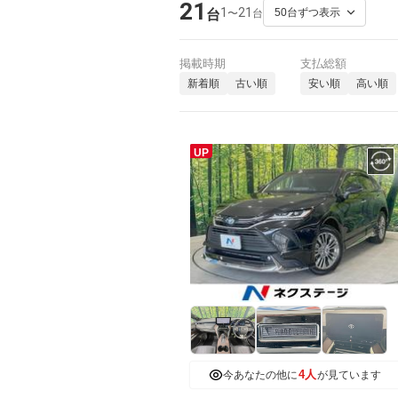
21
1
21
〜
台
台
掲載時期
支払総額
新着順
古い順
安い順
高い順
UP
4人
今あなたの他に
が見ています