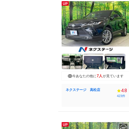
UP
7人
今あなたの他に
が見ています
ネクステージ 高松店
4.8
423件
UP