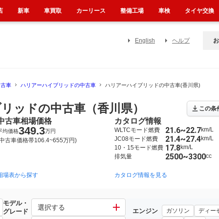
店
新車
車買取
カーリース
整備工場
車検
タイヤ交換
English
ヘルプ
お
中古車
ハリアーハイブリッドの中古車
ハリアーハイブリッドの中古車(香川県)
リッドの中古車（香川県）
この条
中古車相場価格
カタログ情報
349.3
21.6~22.7
km/L
WLTCモード燃費
平均価格
万円
21.4~27.4
km/L
JC08モード燃費
(中古車価格帯106.4~655万円)
17.8
km/L
10・15モード燃費
2500~3300
cc
排気量
相場表から探す
2014年1月~2020年6月（294）
2005年3月~2012年12月（5）
カタログ情報を見る
モデル・
ド
選択する
エンジン
ガソリン
ディー
グレード