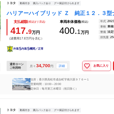
トヨタ
動画付き
購入パックあり
グー保証付けられます
202
年式
支払総額
車両本体価格
(税込)(リ済込)
(税込)
車検
車検
417.
400.
9
1
法定
万円
万円
整備
25
排気量
（諸費用17.8万円を含む）
5
5
外装
内装
機関／正常
通常ローン
34,700
お気に入り
詳細
月々
円
ご利用時
住所：香川県高松市成合町字南川原９７６ー１
営業時間：10:00～20:00
定休日：毎月第三水曜日（祝日除く）
トヨタ
動画付き
購入パックあり
グー保証付けられます