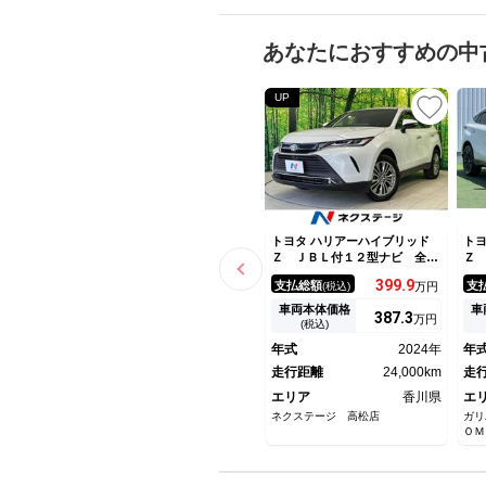
あなたにおすすめの中
UP
トヨタ ハリアーハイブリッド
トヨ
Ｚ ＪＢＬ付１２型ナビ 全周
Ｚ
囲カメラ 衝突被害軽減装置
シ
399.
9
支払総額
支
(税込)
万円
デジタルインナーミラー ＢＳ
１
Ｍ レーダークルーズ 禁煙
パ
車両本体価格
車
387.
3
万円
車 電動リアゲート レザーシ
ザ
(税込)
ート パワーシート コーナー
レ
年式
2024年
年
センサー ＬＥＤヘッド ＥＴ
衝
Ｃ２．０
走行距離
24,000km
ン
走
ミ
エリア
香川県
エ
ネクステージ 高松店
ガリ
ＯＭ