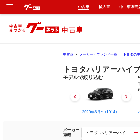
中古車
輸入車
中古車販売
新車
中古車
中古車
メーカー・ブランド一覧
トヨタの
輸入車
トヨタハリアーハイブ
クルマ買取
モデルで絞り込む
カーリース
タイヤ交換
2005年3月~2012年12月（5）
2020年6月~（1914）
整備工場
メーカー
トヨタ ハリアーハイブリッ
車種
車検