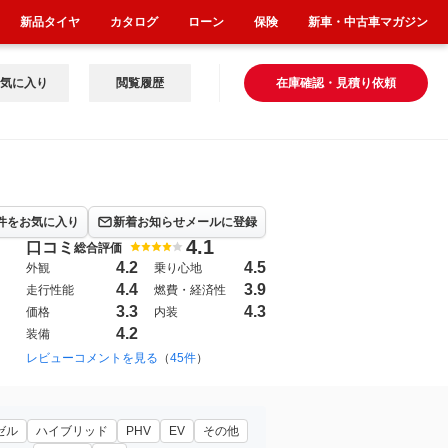
新品タイヤ
カタログ
ローン
保険
新車・中古車マガジン
気に入り
閲覧履歴
在庫確認・見積り依頼
件をお気に入り
新着お知らせメールに登録
4.1
口コミ
総合評価
4.2
4.5
外観
乗り心地
4.4
3.9
走行性能
燃費・経済性
3.3
4.3
価格
内装
4.2
装備
2020年6月~（1914）
レビューコメントを見る
（
45件
）
ゼル
ハイブリッド
PHV
EV
その他