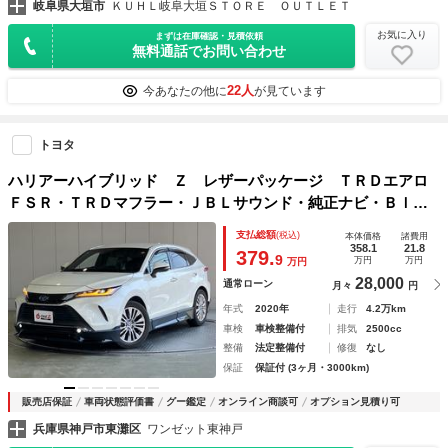
岐阜県大垣市
ＫＵＨＬ岐阜大垣ＳＴＯＲＥ ＯＵＴＬＥＴ
お気に入り
まずは在庫確認・見積依頼
無料通話でお問い合わせ
22人
今あなたの他に
が見ています
トヨタ
ハリアーハイブリッド Ｚ レザーパッケージ ＴＲＤエアロ
ＦＳＲ・ＴＲＤマフラー・ＪＢＬサウンド・純正ナビ・Ｂｌｕ
ｅｔｏｏｔｈオーディオ・フルセグ・パノラミックビューモニ
支払総額
(税込)
本体価格
諸費用
ター・黒本革シート・エアーシート・シートヒーターヘットア
358.1
21.8
379.
9
万円
万円
万円
ップディスプレイ・
28,000
通常ローン
月々
円
年式
2020年
走行
4.2万km
車検
車検整備付
排気
2500cc
整備
法定整備付
修復
なし
保証
保証付 (3ヶ月・3000km)
販売店保証
車両状態評価書
グー鑑定
オンライン商談可
オプション見積り可
兵庫県神戸市東灘区
ワンゼット東神戸