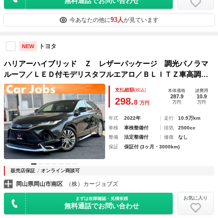
無料通話でお問い合わせ
93人
今あなたの他に
が見ています
トヨタ
NEW
ハリアーハイブリッド Ｚ レザーパッケージ 調光パノラマ
ルーフ／ＬＥＤ付モデリスタフルエアロ／ＢＬＩＴＺ車高調／
社外ＬＥＤテールランプ＋ＬＥＤリフレクター／パノラミック
支払総額
(税込)
本体価格
諸費用
ビュー／デジタルインナーミラー／１２．３インチナビ／ＪＢ
287.9
10.9
298.
8
万円
万円
万円
Ｌプレミアムサウンド
年式
2022年
走行
10.9万km
車検
車検整備付
排気
2500cc
整備
法定整備付
修復
なし
保証
保証付 (3ヶ月・3000km)
販売店保証
オンライン商談可
岡山県岡山市南区
（株）カージョブズ
お気に入り
まずは在庫確認・見積依頼
無料通話でお問い合わせ