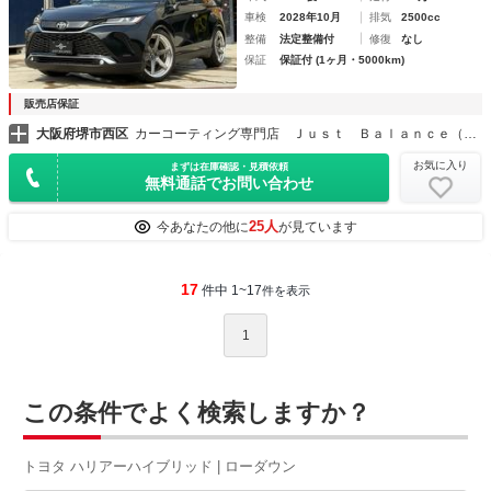
車検
2028年10月
排気
2500cc
整備
法定整備付
修復
なし
保証
保証付 (1ヶ月・5000km)
販売店保証
大阪府堺市西区
カーコーティング専門店 Ｊｕｓｔ Ｂａｌａｎｃｅ（ジャストバランス）
お気に入り
まずは在庫確認・見積依頼
無料通話でお問い合わせ
25人
今あなたの他に
が見ています
17
件中 1~17
件を表示
1
この条件でよく検索しますか？
トヨタ ハリアーハイブリッド | ローダウン