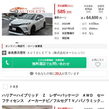
ー・ＪＢＬ・全周囲カメラ・パノラマルーフ・ＨＵＤ・ＥＴＣ
支払総額
(税込)
本体価格
諸費用
２．０・本革シート・ディスプレイオーディオ・ＴＥＩＮ車庫
574.6
10.4
585
万円
万円
万円
調・ＡＣＣ・保証付
64,600
通常ローン
月々
円
年式
2024年
走行
0.9万km
車検
2027年3月
排気
2500cc
整備
法定整備付
修復
なし
保証
保証無
オンライン商談可
ローン仮審査
奈良県天理市
ＡＵＴＯＬＥＴ’Ｓ（株式会社オートレッツ）
お気に入り
まずは在庫確認・見積依頼
無料通話でお問い合わせ
20人
今あなたの他に
が見ています
トヨタ
ハリアーハイブリッド Ｚ レザーパッケージ ＡＷＤ セー
フティセンス メーカーナビ／フルセグＴＶ／パノラミックビ
ューモニター ＪＢＬサウンド レイズＨＯＭＵＲＡ２０イン
支払総額
(税込)
本体価格
諸費用