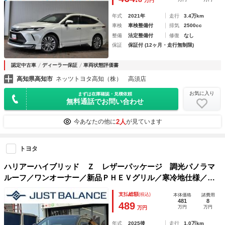
万円
簿
年式
2021年
走行
3.4万km
車検
車検整備付
排気
2500cc
整備
法定整備付
修復
なし
保証
保証付 (12ヶ月・走行無制限)
認定中古車
ディーラー保証
車両状態評価書
高知県高知市
ネッツトヨタ高知（株） 高須店
お気に入り
まずは在庫確認・見積依頼
無料通話でお問い合わせ
2人
今あなたの他に
が見ています
トヨタ
ハリアーハイブリッド Ｚ レザーパッケージ 調光パノラマ
ルーフ／ワンオーナー／新品ＰＨＥＶグリル／寒冷地仕様／Ｊ
ＢＬ／全周囲カメラ／録画機能デジタルミラー／スペアタイヤ
支払総額
(税込)
本体価格
諸費用
／置く充電／ＴＥＩＮ車高調／ＷＯＲＫジースト２１インチ／
481
8
489
万円
万円
万円
ヘッドアップ／ＢＳＭ
年式
2025後
走行
1.0万km