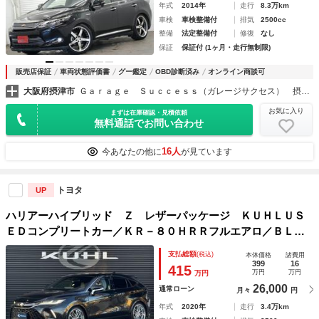
年式
2014年
走行
8.3万km
車検
車検整備付
排気
2500cc
整備
法定整備付
修復
なし
保証
保証付 (1ヶ月・走行無制限)
販売店保証
車両状態評価書
グー鑑定
OBD診断済み
オンライン商談可
大阪府摂津市
Ｇａｒａｇｅ Ｓｕｃｃｅｓｓ（ガレージサクセス） 摂津本店 カスタムカー専門店
お気に入り
まずは在庫確認・見積依頼
無料通話でお問い合わせ
16人
今あなたの他に
が見ています
トヨタ
UP
ハリアーハイブリッド Ｚ レザーパッケージ ＫＵＨＬＵＳ
ＥＤコンプリートカー／ＫＲ－８０ＨＲＲフルエアロ／ＢＬＩ
ＴＺ車高調ＤＳＣ＋／ＷＯＲＫ２１インンチアルミホイール／
支払総額
(税込)
本体価格
諸費用
ＬＥＤスモークテール／調光パノラマルーフ／ＪＢＬサウンド
399
16
415
万円
万円
万円
／ＥＴＣ２．０
26,000
通常ローン
月々
円
年式
2020年
走行
3.4万km