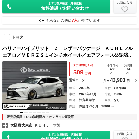
お気に入り
まずは在庫確認・見積依頼
無料通話でお問い合わせ
7人
今あなたの他に
が見ています
トヨタ
ハリアーハイブリッド Ｚ レザーパッケージ ＫＵＨＬフル
エアロ／ＶＥＲＺ２１インチホイール／エアフォース公認済み
エアーサスペンション／ＪＢＬ／アラウンドビューモニター／
支払総額
(税込)
本体価格
諸費用
デジタルインナーミラー／シートヒーター／シートベンチレー
495
14
509
万円
万円
万円
ション
43,900
通常ローン
月々
円
年式
2023年
走行
4.5万km
車検
2026年10月
排気
2500cc
整備
法定整備付
修復
なし
保証
保証付 (3ヶ月・3000km)
販売店保証
OBD診断済み
オンライン商談可
大阪府大東市
ＫＵＨＬ 大阪
お気に入り
まずは在庫確認・見積依頼