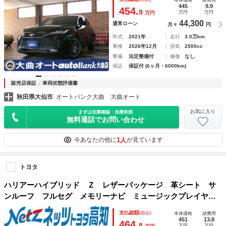
チＡＷ 黒革シートベンチレーション 修復歴無し ワンオー
445
9.9
454.
9
万円
万円
万円
ナー車
44,300
通常ローン
月々
円
年式
2021年
走行
3.0万km
車検
2026年12月
排気
2500cc
整備
法定整備付
修復
なし
保証
保証付 (6ヶ月・6000km)
販売店保証
車両状態評価書
秋田県大仙市
オートバンク大曲 大曲オート
お気に入り
まずは在庫確認・見積依頼
無料通話でお問い合わせ
1人
今あなたの他に
が見ています
トヨタ
ハリアーハイブリッド Ｚ レザーパッケージ 革シート サ
ンルーフ フルセグ メモリーナビ ミュージックプレイヤー
接続可 バックカメラ 衝突被害軽減システム ＥＴＣ ドラ
支払総額
(税込)
本体価格
諸費用
レコ ＬＥＤヘッドランプ ワンオーナー フルエアロ 記録
451
13.8
464.
8
万円
万円