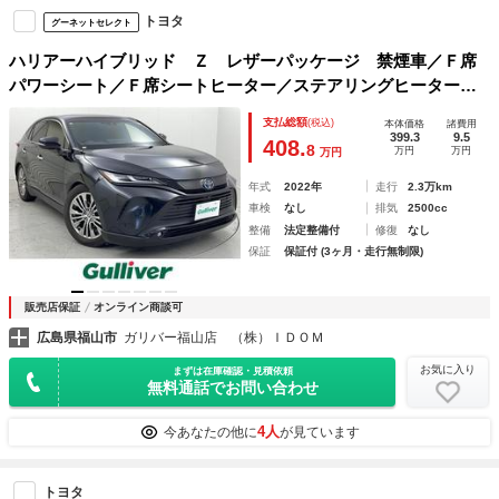
トヨタ
グーネットセレクト
ハリアーハイブリッド Ｚ レザーパッケージ 禁煙車／Ｆ席
パワーシート／Ｆ席シートヒーター／ステアリングヒーター／
クルーズコントロール付／ディスプレイオーディオ搭載純正ナ
支払総額
(税込)
本体価格
諸費用
ビ／ＥＴＣ２．０搭載／調光パノラマサンルーフ／電動バック
399.3
9.5
408.
8
万円
万円
万円
ドア／フルセグＴＶ
年式
2022年
走行
2.3万km
車検
なし
排気
2500cc
整備
法定整備付
修復
なし
保証
保証付 (3ヶ月・走行無制限)
販売店保証
オンライン商談可
広島県福山市
ガリバー福山店 （株）ＩＤＯＭ
お気に入り
まずは在庫確認・見積依頼
無料通話でお問い合わせ
4人
今あなたの他に
が見ています
トヨタ