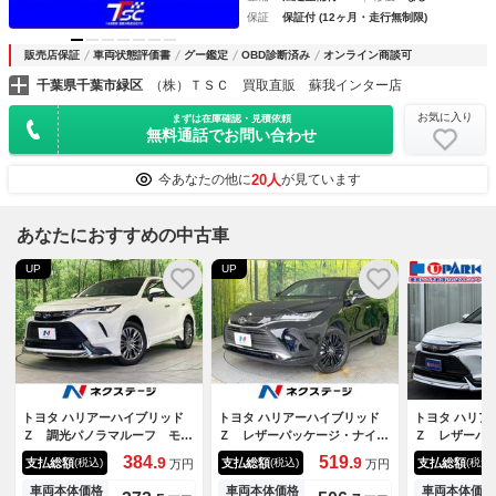
保証
保証付 (12ヶ月・走行無制限)
販売店保証
車両状態評価書
グー鑑定
OBD診断済み
オンライン商談可
千葉県千葉市緑区
（株）ＴＳＣ 買取直販 蘇我インター店
お気に入り
まずは在庫確認・見積依頼
無料通話でお問い合わせ
20人
今あなたの他に
が見ています
あなたにおすすめの中古車
UP
UP
トヨタ ハリアーハイブリッド
トヨタ ハリアーハイブリッド
トヨタ ハリア
Ｚ 調光パノラマルーフ モデ
Ｚ レザーパッケージ・ナイト
Ｚ レザーパ
リスタエアロ ＪＢＬ 純正１
シェード 調光パノラマルー
シェード １
384.
519.
9
9
支払総額
支払総額
支払総額
(税込)
(税込)
(税込)
万円
万円
２型ナビ 全周囲カメラ 衝突
フ メーカー１２．３型ナビ
ノラマルーフ
軽減 ＢＳＭ ＨＵＤ デジタ
全周囲カメラ ＪＢＬサウン
ド・モデリス
車両本体価格
車両本体価格
車両本体価格