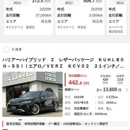
372.
506.
5
7
万円
万円
ルインナーミラー レーダーク
ド ＡＣ１００Ｖ電源 ＢＳ
０ＡＷ・フル
(税込)
(税込)
(税込)
ルーズ 禁煙車 電動リアゲー
Ｍ セーフティセンス 禁煙
カメラ・黒革
年式
2020年
年式
2025年
年式
ト ハーフレザー ワイヤレス
車 電動リアゲート 黒革シー
ーション・Ｌ
走行距離
37,000km
走行距離
3,000km
走行距離
充電
ト シートベンチレーション
タルミラー・
エリア
埼玉県
デジタルインナーミラー
エリア
埼玉県
ス・ＢＳＭ・
エリア
ネクステージ 新座店
ネクステージ 草加店
ユーパーク ギ
適正販売店
トヨタ
ハリアーハイブリッド Ｚ レザーパッケージ ＫＵＨＬ８０
Ｈ－ＳＳＩＩエアロ／ＶＥＲＺ ＫＣＶ０２ ２１インチ／Ｋ
ＵＨＬ４本出しマフラー／ＶＡＬＥＮＴＩテールランプ／ＪＢ
支払総額
(税込)
本体価格
諸費用
Ｌプレミアムサウンド／パノラミックビューモニター／禁煙車
429
13.6
442.
6
万円
万円
万円
／ワンオーナー車
13,600
残価ローン
月々
円
年式
2024年
走行
3.5万km
車検
2027年3月
排気
2500cc
整備
法定整備付
修復
なし
保証
保証付 (3ヶ月・3000km)
販売店保証
車両状態評価書
グー鑑定
OBD診断済み
オンライン商談可