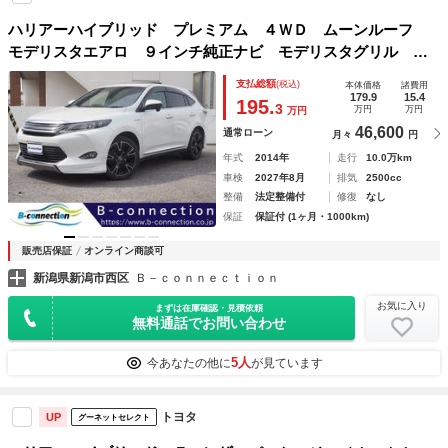
ハリアーハイブリッド プレミアム ４ＷＤ ムーンルーフ
モデリスタエアロ ９インチ純正ナビ モデリスタグリル パ
ワーバックドア ディープボルドー内装 社外サイドミラー
支払総額
(税込)
本体価格
諸費用
ローダウンサス バックモニター ＲＡＹＳ１９インチＡＷ
179.9
15.4
195.
3
万円
万円
万円
46,600
通常ローン
月々
円
年式
2014年
走行
10.0万km
車検
2027年8月
排気
2500cc
整備
法定整備付
修復
なし
保証
保証付 (1ヶ月・1000km)
販売店保証
オンライン商談可
新潟県新潟市西区
Ｂ－ｃｏｎｎｅｃｔｉｏｎ
お気に入り
まずは在庫確認・見積依頼
無料通話でお問い合わせ
5人
今あなたの他に
が見ています
トヨタ
UP
グーネットセレクト