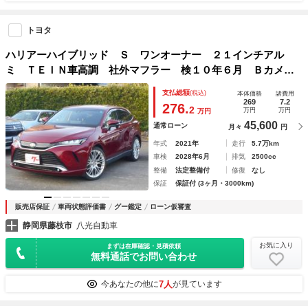
トヨタ
ハリアーハイブリッド Ｓ ワンオーナー ２１インチアル
ミ ＴＥＩＮ車高調 社外マフラー 検１０年６月 Ｂカメ
ラ Ｂｌｕｅｔｏｏｔｈ ＥＴＣ アダプティブオートクルー
支払総額
(税込)
本体価格
諸費用
ズ
269
7.2
276.
2
万円
万円
万円
45,600
通常ローン
月々
円
年式
2021年
走行
5.7万km
車検
2028年6月
排気
2500cc
整備
法定整備付
修復
なし
保証
保証付 (3ヶ月・3000km)
販売店保証
車両状態評価書
グー鑑定
ローン仮審査
静岡県藤枝市
八光自動車
お気に入り
まずは在庫確認・見積依頼
無料通話でお問い合わせ
7人
今あなたの他に
が見ています