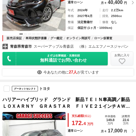
40,400
通常ローン
月々
円
年式
2024年
走行
2.2万km
車検
2027年4月
排気
2500cc
整備
法定整備付
修復
なし
保証
保証付 (1ヶ月・1000km)
販売店保証
車両状態評価書
グー鑑定
オンライン商談可
ローン仮審査
青森県青森市
スーパーアップル青森店 （株）エムエフノースジャパン
お気に入り
まずは在庫確認・見積依頼
無料通話でお問い合わせ
27人
今あなたの他に
が見ています
トヨタ
グーネットセレクト
ハリアーハイブリッド グランド 新品ＴＥＩＮ車高調／新品
ＬＯＸＡＲＮＹ ＧＲＡＳＴＡＲ ＦＩＶＥ２１インチＡＷ／
新品タイヤ／Ｂｌｕｅｔｏｏｔｈオーディオ／バックカメラ／
支払総額
(税込)
本体価格
諸費用
ＥＴＣ／プッシュスタート／ローダウン／スペアタイヤ／
149.8
22.6
172.
4
万円
万円
万円
17,000
通常ローン
月々
円