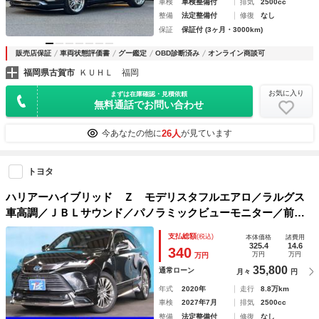
車検
車検整備付
排気
2500cc
整備
法定整備付
修復
なし
保証
保証付 (3ヶ月・3000km)
販売店保証
車両状態評価書
グー鑑定
OBD診断済み
オンライン商談可
福岡県古賀市
ＫＵＨＬ 福岡
お気に入り
まずは在庫確認・見積依頼
無料通話でお問い合わせ
26人
今あなたの他に
が見ています
トヨタ
ハリアーハイブリッド Ｚ モデリスタフルエアロ／ラルグス
車高調／ＪＢＬサウンド／パノラミックビューモニター／前方
録画デジタルインナーミラー電動リアゲート／革シート／純正
支払総額
(税込)
本体価格
諸費用
ナビ／ＥＴＣ２．０／Ｂｌｕｅｔｏｏｔｈ接続／ＬＥＤライト
325.4
14.6
340
万円
万円
万円
35,800
通常ローン
月々
円
年式
2020年
走行
8.8万km
車検
2027年7月
排気
2500cc
整備
法定整備付
修復
なし