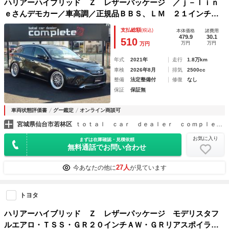
ハリアーハイブリッド Ｚ レザーパッケージ ／ｊ－ｌｉｎ
ｅさんデモカー／車高調／正規品ＢＢＳ、ＬＭ ２１インチ／
ｊ－ｌｉｎｅさんアーム加工済み／黒革電動シート／ＪＢＬプ
支払総額
(税込)
本体価格
諸費用
レミアム／パワーバックドア／デジタルインナーミラー／１
479.9
30.1
510
万円
万円
万円
２．３インチナビ
年式
2021年
走行
1.8万km
車検
2026年8月
排気
2500cc
整備
法定整備付
修復
なし
保証
保証無
車両状態評価書
グー鑑定
オンライン商談可
宮城県仙台市若林区
ｔｏｔａｌ ｃａｒ ｄｅａｌｅｒ ｃｏｍｐｌｅｔｅ
お気に入り
まずは在庫確認・見積依頼
無料通話でお問い合わせ
27人
今あなたの他に
が見ています
トヨタ
ハリアーハイブリッド Ｚ レザーパッケージ モデリスタフ
ルエアロ・ＴＳＳ・ＧＲ２０インチＡＷ・ＧＲリアスポイラ