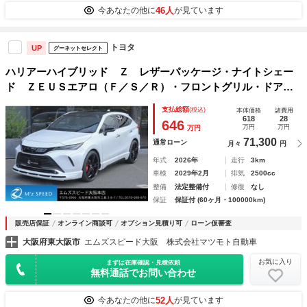
46人
今あなたの他に
が見ています
トヨタ
UP
グーネットセレクト
ハリアーハイブリッド Ｚ レザーパッケージ・ナイトシェー
ド ＺＥＵＳエアロ（Ｆ／Ｓ／Ｒ）・フロントグリル・ドアミ
ラーカバー・カーボン調ピラーパネル・リアゲートスポイラ
支払総額
(税込)
本体価格
諸費用
ー・２本出しマフラーカッター・２２インチＡＷ・ダウンサ
618
28
646
万円
万円
万円
ス・パノラマルーフ・スペアタイヤ・ＩＴＳ
71,300
通常ローン
月々
円
年式
2026年
走行
3km
車検
2029年2月
排気
2500cc
整備
法定整備付
修復
なし
保証
保証付 (60ヶ月・100000km)
販売店保証
オンライン商談可
オプション見積り可
ローン仮審査
大阪府東大阪市
エムズスピード大阪 株式会社マツモト自動車
お気に入り
まずは在庫確認・見積依頼
無料通話でお問い合わせ
52人
今あなたの他に
が見ています