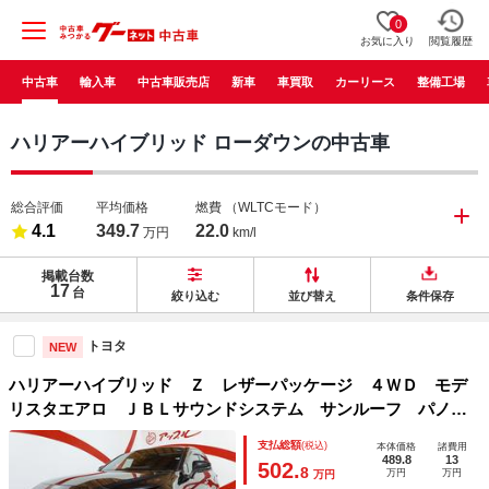
0
お気に入り
閲覧履歴
中古車
輸入車
中古車販売店
新車
車買取
カーリース
整備工場
ハリアーハイブリッド ローダウンの中古車
総合評価
平均価格
燃費
（WLTCモード）
4.1
349.7
22.0
万円
km/l
掲載台数
17
台
絞り込む
並び替え
条件保存
トヨタ
NEW
ハリアーハイブリッド Ｚ レザーパッケージ ４ＷＤ モデ
リスタエアロ ＪＢＬサウンドシステム サンルーフ パノラ
ミックビューモニター 純正ディスプレイオーディオ デジ
支払総額
(税込)
本体価格
諸費用
タルインナーミラー ベンチレーション ステアリングヒータ
489.8
13
502.
8
万円
万円
万円
ー ブリッツ車庫調