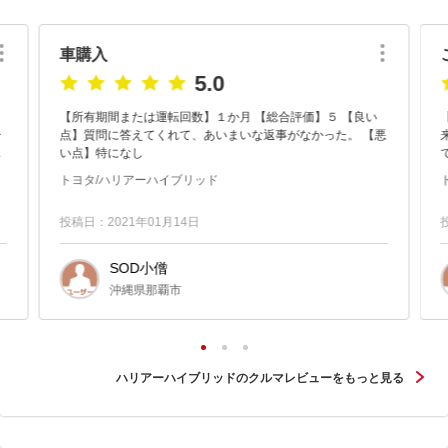
車購入
5.0
【所有期間または運転回数】１か月 【総合評価】５ 【良い
ー
点】質問に答えてくれて、あいまいな返事がなかった。 【悪
来な
両
い点】特になし
ッ
トヨタ/ハリアーハイブリッド
投稿日：2021年01月14日
SOD小僧
沖縄県那覇市
ハリアーハイブリッドのクルマレビューをもっと見る