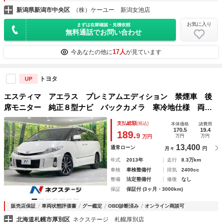
新潟県新潟市中央区
（株）ケーユー 新潟女池店
お気に入り
まずは在庫確認・見積依頼
無料通話でお問い合わせ
17人
今あなたの他に
が見ています
トヨタ
UP
エスティマ アエラス プレミアムエディション 禁煙車 後
席モニター 純正８型ナビ バックカメラ 寒冷地仕様 両側
電動ドア パワーバックドア パワーシート ７人乗り ＨＩ
支払総額
(税込)
本体価格
諸費用
Ｄヘッド ＥＴＣ リアオートエアコン 純正１８ＡＷ ステ
170.5
19.4
189.
9
万円
万円
万円
アリングスイッチ
13,400
通常ローン
月々
円
年式
2013年
走行
8.3万km
車検
車検整備付
排気
2400cc
整備
法定整備付
修復
なし
保証
保証付 (3ヶ月・3000km)
販売店保証
車両状態評価書
グー鑑定
OBD診断済み
オンライン商談可
北海道札幌市厚別区
ネクステージ 札幌厚別店