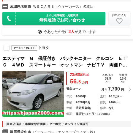
宮城県名取市
ＷＥＣＡＲＳ（ウィーカーズ）名取店
お気に入り
まずは在庫確認・見積依頼
無料通話でお問い合わせ
3人
今あなたの他に
が見ています
トヨタ
グーネットセレクト
エスティマ Ｇ 保証付き バックモニター クルコン ＥＴ
Ｃ ４ＷＤ スマートキー オットマン ナビＴＶ 両側ＰＳ
ドア 前席シートヒーター 運転席パワーシート ＡＡＣ
支払総額
(税込)
本体価格
諸費用
39.9
16.6
56.
5
万円
万円
万円
7,700
通常ローン
月々
円
年式
2009年
走行
10.2万km
車検
2028年8月
排気
2400cc
整備
法定整備無
修復
なし
保証
保証付 (1ヶ月・1000km)
販売店保証
車両状態評価書
グー鑑定
オンライン商談可
群馬県安中市
ビージャパン・エンタープライズ（株）