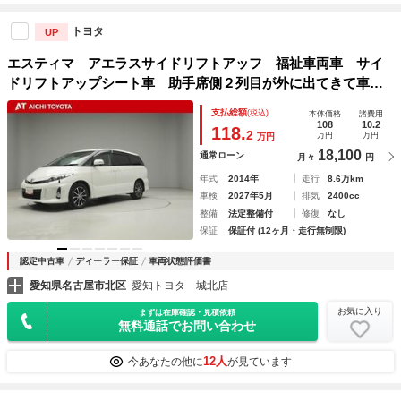
トヨタ
UP
エスティマ アエラスサイドリフトアッフ 福祉車両車 サイ
ドリフトアップシート車 助手席側２列目が外に出てきて車い
すからの乗り降りをサポート
支払総額
(税込)
本体価格
諸費用
108
10.2
118.
2
万円
万円
万円
18,100
通常ローン
月々
円
年式
2014年
走行
8.6万km
車検
2027年5月
排気
2400cc
整備
法定整備付
修復
なし
保証
保証付 (12ヶ月・走行無制限)
認定中古車
ディーラー保証
車両状態評価書
愛知県名古屋市北区
愛知トヨタ 城北店
お気に入り
まずは在庫確認・見積依頼
無料通話でお問い合わせ
12人
今あなたの他に
が見ています