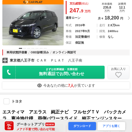
ヨタセーフティーセンス リア両側パワースライドドア アル
支払総額
(税込)
本体価格
諸費用
ミホイール パワーシート クルーズコントロール リアモニ
235.8
12.1
247.
9
万円
万円
万円
ター
18,200
通常ローン
月々
円
年式
2016年
走行
2.8万km
車検
2027年9月
排気
2400cc
整備
法定整備付
修復
なし
保証
保証無
車両状態評価書
OBD診断済み
オンライン商談可
東京都八王子市
ＣＡＲ ＰＬＡＴ 八王子南
お気に入り
まずは在庫確認・見積依頼
無料通話でお問い合わせ
7人
今あなたの他に
が見ています
トヨタ
エスティマ アエラス 純正ナビ フルセグＴＶ バックカメ
ラ 寒冷地仕様 両側パワースライド 純正エンジンスタータ
グーネットアプリ
ー フリップダウンモニター 衝突軽減ブレーキ クルーズコ
RENEW
ダウンロード
アプリを開く
支払総額
(税込)
本体価格
諸費用
メアド不要で問い合わせ可能
ントロール
161.3
13.5