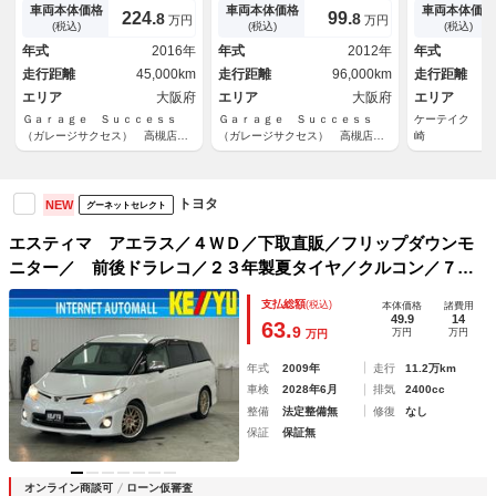
グナビ／両側パワスラ／パワー
Ｂｌｕｅｔｏｏｔｈ／バックカ
側電動スライ
車両本体価格
車両本体価格
車両本体価格
224.
99.
8
8
万円
万円
バックドア／クルコン／地デジ
メラプッシュスタート／スマー
ズコントロー
(税込)
(税込)
(税込)
／Ｂｌｕｅｔｏｏｔｈ／バック
トキー
ドライト）（
年式
2016年
年式
2012年
年式
カメラ／ＥＴＣ／プッシュスタ
（クリアラン
走行距離
45,000km
走行距離
96,000km
走行距離
ート
１８インチＡ
エリア
大阪府
エリア
大阪府
エリア
Ｇａｒａｇｅ Ｓｕｃｃｅｓｓ
Ｇａｒａｇｅ Ｓｕｃｃｅｓｓ
ケーテイク ミ
（ガレージサクセス） 高槻店
（ガレージサクセス） 高槻店
崎
アルファード・ヴェルファイア・
アルファード・ヴェルファイア・
ヴォクシー専門店
ヴォクシー専門店
トヨタ
NEW
グーネットセレクト
エスティマ アエラス／４ＷＤ／下取直販／フリップダウンモ
ニター／ 前後ドラレコ／２３年製夏タイヤ／クルコン／７イ
ンチナビ／ＤＶＤ／地デジ／バックカメラ／ＥＴＣ／ＨＩＤラ
支払総額
(税込)
本体価格
諸費用
イト／パワスラ／１８インチＡＷ／スマートキー／プッシュス
49.9
14
63.
9
万円
万円
万円
タート／禁煙車／ウッドコンビステア
年式
2009年
走行
11.2万km
車検
2028年6月
排気
2400cc
整備
法定整備無
修復
なし
保証
保証無
オンライン商談可
ローン仮審査