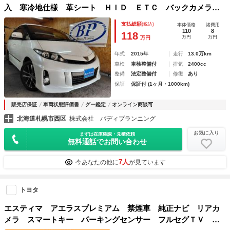
入 寒冷地仕様 革シート ＨＩＤ ＥＴＣ バックカメラ
ナビ オートクルーズコントロール 両側電動スライドドア
支払総額
(税込)
本体価格
諸費用
ＨＩＤ スマートキー フリップダウンモニター シートヒー
110
8
118
万円
万円
万円
ター オートライト
年式
2015年
走行
13.0万km
車検
車検整備付
排気
2400cc
整備
法定整備付
修復
あり
保証
保証付 (1ヶ月・1000km)
販売店保証
車両状態評価書
グー鑑定
オンライン商談可
北海道札幌市西区
株式会社 バディプランニング
お気に入り
まずは在庫確認・見積依頼
無料通話でお問い合わせ
7人
今あなたの他に
が見ています
トヨタ
エスティマ アエラスプレミアム 禁煙車 純正ナビ リアカ
メラ スマートキー パーキングセンサー フルセグＴＶ ト