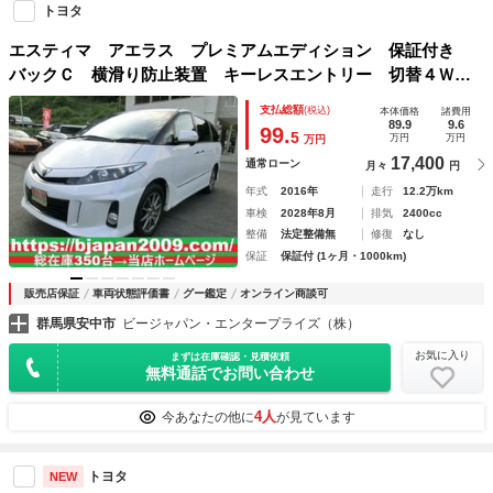
トヨタ
エスティマ アエラス プレミアムエディション 保証付き
バックＣ 横滑り防止装置 キーレスエントリー 切替４Ｗ
Ｄ リアオートエアコン Ｂｌｕｅｔｏｏｔｈ対応 パワーウ
支払総額
(税込)
本体価格
諸費用
インドウ ＡＢＳ オートクルーズ 盗難防止装置 ＨＤＤナ
89.9
9.6
99.
5
万円
万円
万円
ビ スマートキー ＥＴＣ ３列
17,400
通常ローン
月々
円
年式
2016年
走行
12.2万km
車検
2028年8月
排気
2400cc
整備
法定整備無
修復
なし
保証
保証付 (1ヶ月・1000km)
販売店保証
車両状態評価書
グー鑑定
オンライン商談可
群馬県安中市
ビージャパン・エンタープライズ（株）
お気に入り
まずは在庫確認・見積依頼
無料通話でお問い合わせ
4人
今あなたの他に
が見ています
トヨタ
NEW