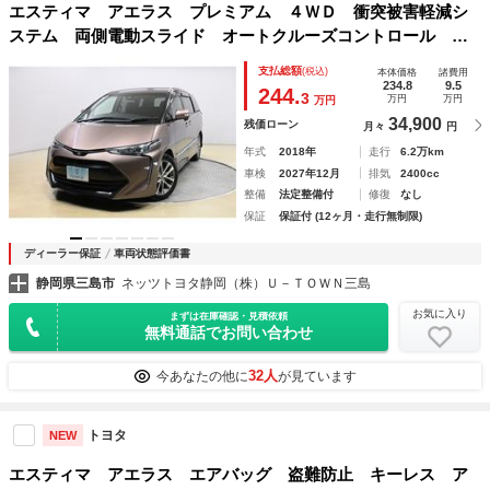
エスティマ アエラス プレミアム ４ＷＤ 衝突被害軽減シ
ステム 両側電動スライド オートクルーズコントロール Ｌ
ＥＤヘッドランプ １００Ｖ電源 メモリーナビ 後席モニタ
支払総額
(税込)
本体価格
諸費用
ー バックカメラ ＥＴＣ フルセグ ＤＶＤ再生 ＣＤ ス
234.8
9.5
244.
3
万円
万円
万円
マートキー
34,900
残価ローン
月々
円
年式
2018年
走行
6.2万km
車検
2027年12月
排気
2400cc
整備
法定整備付
修復
なし
保証
保証付 (12ヶ月・走行無制限)
ディーラー保証
車両状態評価書
静岡県三島市
ネッツトヨタ静岡（株）Ｕ－ＴＯＷＮ三島
お気に入り
まずは在庫確認・見積依頼
無料通話でお問い合わせ
32人
今あなたの他に
が見ています
トヨタ
NEW
エスティマ アエラス エアバッグ 盗難防止 キーレス ア