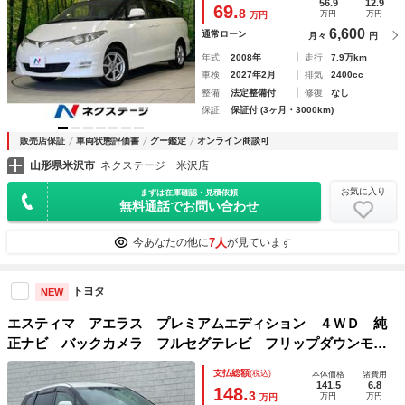
Ｄ ＤＶＤ再生
56.9
12.9
69.
8
万円
万円
万円
6,600
通常ローン
月々
円
年式
2008年
走行
7.9万km
車検
2027年2月
排気
2400cc
整備
法定整備付
修復
なし
保証
保証付 (3ヶ月・3000km)
販売店保証
車両状態評価書
グー鑑定
オンライン商談可
山形県米沢市
ネクステージ 米沢店
お気に入り
まずは在庫確認・見積依頼
無料通話でお問い合わせ
7人
今あなたの他に
が見ています
トヨタ
NEW
エスティマ アエラス プレミアムエディション ４ＷＤ 純
正ナビ バックカメラ フルセグテレビ フリップダウンモニ
ター 両側電動スライドドア ビルトインＥＴＣ ハーフレザ
支払総額
(税込)
本体価格
諸費用
ー パワーシート クルーズコントロール コーナーセンサー
141.5
6.8
148.
3
万円
万円
万円