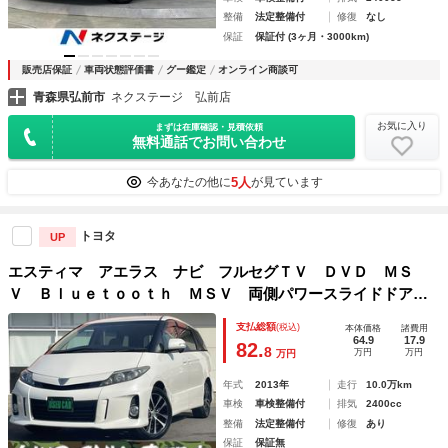
整備
法定整備付
修復
なし
保証
保証付 (3ヶ月・3000km)
販売店保証
車両状態評価書
グー鑑定
オンライン商談可
青森県弘前市
ネクステージ 弘前店
お気に入り
まずは在庫確認・見積依頼
無料通話でお問い合わせ
5人
今あなたの他に
が見ています
トヨタ
UP
エスティマ アエラス ナビ フルセグＴＶ ＤＶＤ ＭＳ
Ｖ Ｂｌｕｅｔｏｏｔｈ ＭＳＶ 両側パワースライドドア
Ｂカメラ スマートキー プッシュスタート ビルトインＥＴ
支払総額
(税込)
本体価格
諸費用
Ｃ ディスチャージドランプ クルーズコントロール ４ＷＤ
64.9
17.9
82.
8
万円
万円
万円
年式
2013年
走行
10.0万km
車検
車検整備付
排気
2400cc
整備
法定整備付
修復
あり
保証
保証無