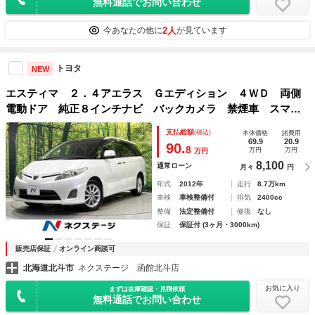
無料通話でお問い合わせ
2人
今あなたの他に
が見ています
トヨタ
NEW
エスティマ ２．４アエラス Ｇエディション ４ＷＤ 両側
電動ドア 純正８インチナビ バックカメラ 禁煙車 スマー
トキー ＨＩＤヘッド クルコン 純正１７インチアルミ オ
支払総額
(税込)
本体価格
諸費用
ートライト デュアルエアコン リアエアコン Ｂｌｕｅｔｏ
69.9
20.9
90.
8
万円
万円
万円
ｏｔｈ ＣＤ
8,100
通常ローン
月々
円
年式
2012年
走行
8.7万km
車検
車検整備付
排気
2400cc
整備
法定整備付
修復
なし
保証
保証付 (3ヶ月・3000km)
販売店保証
オンライン商談可
北海道北斗市
ネクステージ 函館北斗店
お気に入り
まずは在庫確認・見積依頼
無料通話でお問い合わせ