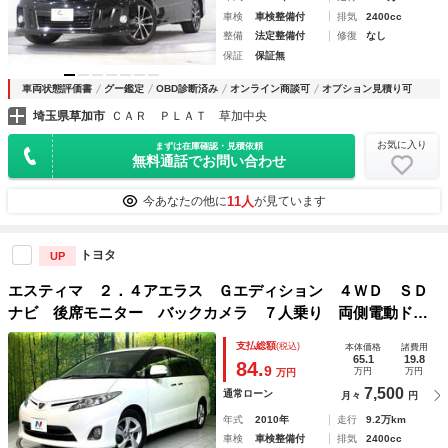
車検
車検整備付
排気
2400cc
整備
法定整備付
修復
なし
保証
保証無
車両状態評価書
グー鑑定
OBD診断済み
オンライン商談可
オプション見積り可
埼玉県草加市
ＣＡＲ ＰＬＡＴ 草加中央
お気に入り
まずは在庫確認・見積依頼
無料通話でお問い合わせ
11人
今あなたの他に
が見ています
トヨタ
UP
エスティマ ２．４アエラス Ｇエディション ４ＷＤ ＳＤ
ナビ 後席モニター バックカメラ ７人乗り 両側電動ド
ア ＢＬＵＥＴＯＯＴＨ リアオートエアコン クルコン フ
支払総額
(税込)
本体価格
諸費用
ルセグ スマートキー ＨＩＤヘッド 純正１７アルミ
65.1
19.8
84.
9
万円
万円
万円
7,500
通常ローン
月々
円
年式
2010年
走行
9.2万km
車検
車検整備付
排気
2400cc