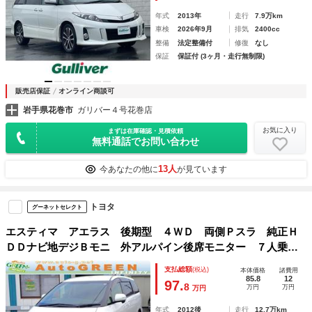
年式
2013年
走行
7.9万km
車検
2026年9月
排気
2400cc
整備
法定整備付
修復
なし
保証
保証付 (3ヶ月・走行無制限)
販売店保証
オンライン商談可
岩手県花巻市
ガリバー４号花巻店
お気に入り
まずは在庫確認・見積依頼
無料通話でお問い合わせ
13人
今あなたの他に
が見ています
トヨタ
グーネットセレクト
エスティマ アエラス 後期型 ４ＷＤ 両側Ｐスラ 純正Ｈ
ＤＤナビ地デジＢモニ 外アルパイン後席モニター ７人乗
禁煙車 ビルトインＥＴＣ スマートキー クルコン ＨＩ
支払総額
(税込)
本体価格
諸費用
Ｄ リアスポ ドアバイザー 純正１８アルミホイール
85.8
12
97.
8
万円
万円
万円
年式
2012後
走行
12.7万km