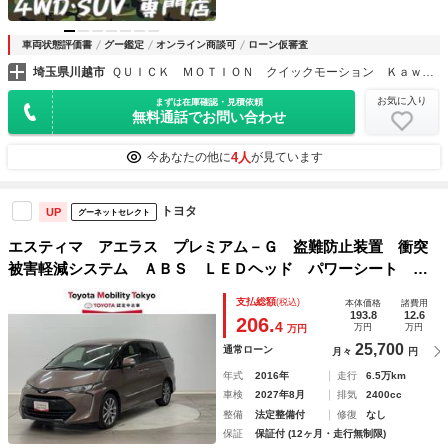
車両状態評価書
グー鑑定
オンライン商談可
ローン仮審査
埼玉県川越市
ＱＵＩＣＫ ＭＯＴＩＯＮ クイックモーション Ｋａｗａｇｏｅ ～４ＷＤ・ＳＵＶ専門店～
お気に入り
まずは在庫確認・見積依頼
無料通話でお問い合わせ
4人
今あなたの他に
が見ています
トヨタ
UP
グーネットセレクト
エスティマ アエラス プレミアム－Ｇ 盗難防止装置 衝突
被害軽減システム ＡＢＳ ＬＥＤヘッド パワーシート 地
デジＴＶ 両側パワースライドドア ＤＶＤ再生 クルーズコ
支払総額
(税込)
本体価格
諸費用
ントロール ナビ＆ＴＶ ＥＴＣ ドライブレコーダー ４Ｗ
193.8
12.6
206.
4
万円
万円
万円
Ｄ キーレス
25,700
通常ローン
月々
円
年式
2016年
走行
6.5万km
車検
2027年8月
排気
2400cc
整備
法定整備付
修復
なし
保証
保証付 (12ヶ月・走行無制限)