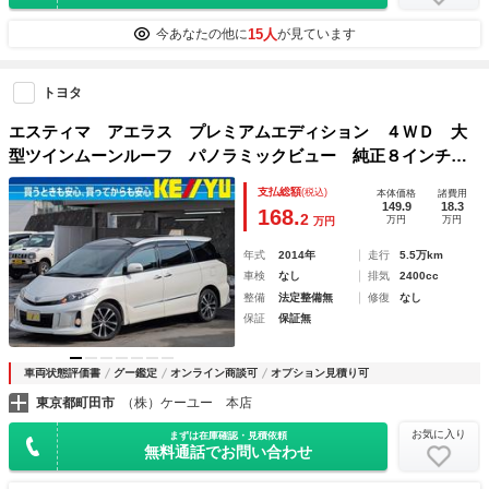
15人
今あなたの他に
が見ています
トヨタ
エスティマ アエラス プレミアムエディション ４ＷＤ 大
型ツインムーンルーフ パノラミックビュー 純正８インチナ
ビ 両側電動スライド ＥＴＣ ＢＴオーディオ フルセグＴ
支払総額
(税込)
本体価格
諸費用
Ｖ スマートキー パワーシート クルーズコントロール ク
149.9
18.3
168.
2
万円
万円
万円
リアランスソナー ＨＩＤランプ
年式
2014年
走行
5.5万km
車検
なし
排気
2400cc
整備
法定整備無
修復
なし
保証
保証無
車両状態評価書
グー鑑定
オンライン商談可
オプション見積り可
東京都町田市
（株）ケーユー 本店
お気に入り
まずは在庫確認・見積依頼
無料通話でお問い合わせ