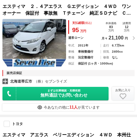
エスティマ ２．４アエラス Ｇエディション ４ＷＤ ワン
オーナー 保証付 事故無 Ｔチェーン 純正ＳＤナビ Ｃ
Ｄ ＤＶＤ フルセグ Ｂｌｕｅｔｏｏｔｈ Ｂカメラ ＥＴ
支払総額
(税込)
本体価格
諸費用
Ｃ プッシュスタート 両側パワスラ オートエアコン リア
83
12
95
万円
万円
万円
ヒーター クルコン
21,100
通常ローン
月々
円
年式
2011年
走行
6.7万km
車検
車検整備付
排気
2400cc
整備
法定整備付
修復
なし
保証
保証付 (1ヶ月・1000km)
販売店保証
北海道帯広市
（株）セブンライズ
お気に入り
まずは在庫確認・見積依頼
無料通話でお問い合わせ
11人
今あなたの他に
が見ています
トヨタ
エスティマ アエラス ベリーエディション ４ＷＤ 本州仕