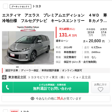
トヨタ
グーネットセレクト
エスティマ アエラス プレミアムエディション ４ＷＤ 寒
冷地仕様 フルセグテレビ キーレスエントリー Ｂカメラ
３列 リアオートエアコン ＤＶＤ クルーズコントロー
支払総額
(税込)
本体価格
諸費用
ル パワーウインドウ 盗難防止装置 ＡＢＳ 記録簿 スマ
113.8
17.6
131.
4
万円
万円
万円
ートキー ワンオーナー
20,600
通常ローン
月々
円
年式
2014年
走行
6.5万km
車検
車検整備付
排気
2400cc
整備
法定整備付
修復
なし
保証
保証付 (12ヶ月・走行無制限)
認定中古車
ディーラー保証
車両状態評価書
オンライン商談可
東京都足立区
トヨタモビリティ東京（株）Ｕ－Ｃａｒ足立店
お気に入り
まずは在庫確認・見積依頼
無料通話でお問い合わせ
35人
今あなたの他に
が見ています
トヨタ