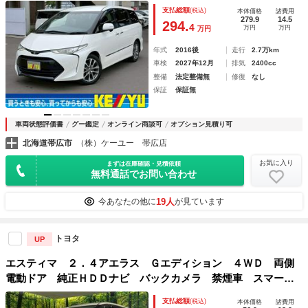
両側電動スライドドア フルセグＴＶ Ｂｌｕｅｔｏｏｔｈ
支払総額
(税込)
本体価格
諸費用
バックカメラ ＥＴＣ２．０ クルコン 電動リアゲート 電
279.9
14.5
294.
4
万円
万円
万円
動格納サードシート ＬＥＤライト 純正アルミ
年式
2016後
走行
2.7万km
車検
2027年12月
排気
2400cc
整備
法定整備無
修復
なし
保証
保証無
車両状態評価書
グー鑑定
オンライン商談可
オプション見積り可
北海道帯広市
（株）ケーユー 帯広店
お気に入り
まずは在庫確認・見積依頼
無料通話でお問い合わせ
19人
今あなたの他に
が見ています
トヨタ
UP
エスティマ ２．４アエラス Ｇエディション ４ＷＤ 両側
電動ドア 純正ＨＤＤナビ バックカメラ 禁煙車 スマート
キー ＨＩＤヘッド オートライト デュアルエアコン Ｃ
支払総額
(税込)
本体価格
諸費用