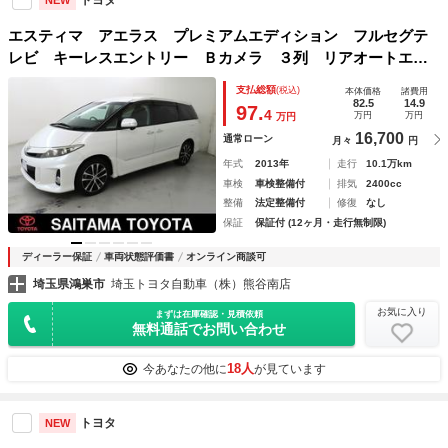
NEW
エスティマ アエラス プレミアムエディション フルセグテ
レビ キーレスエントリー Ｂカメラ ３列 リアオートエア
コン 切替４ＷＤ ＤＶＤ クルーズコントロール パワーウ
支払総額
(税込)
本体価格
諸費用
インドウ 盗難防止装置 ＡＢＳ ＨＤＤナビ スマートキ
82.5
14.9
97.
4
万円
万円
万円
ー ワンオーナー ＥＴＣ
16,700
通常ローン
月々
円
年式
2013年
走行
10.1万km
車検
車検整備付
排気
2400cc
整備
法定整備付
修復
なし
保証
保証付 (12ヶ月・走行無制限)
ディーラー保証
車両状態評価書
オンライン商談可
埼玉県鴻巣市
埼玉トヨタ自動車（株）熊谷南店
お気に入り
まずは在庫確認・見積依頼
無料通話でお問い合わせ
18人
今あなたの他に
が見ています
トヨタ
NEW