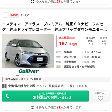
17人
今あなたの他に
が見ています
トヨタ
NEW
エスティマ アエラス プレミアム 純正ＳＤナビ フルセ
グ 純正ドライブレコーダー 純正フリップダウンモニター
ＥＴＣ バックカメラ 両側パワースライドドア パワーバッ
支払総額
(税込)
本体価格
諸費用
クドア ステアリングスイッチ クルーズコントロール コー
190.5
7.3
197.
8
万円
万円
万円
ナーセンサー
年式
2016年
走行
8.8万km
車検
2027年7月
排気
2400cc
整備
法定整備付
修復
なし
保証
保証付 (3ヶ月・走行無制限)
販売店保証
オンライン商談可
北海道札幌市中央区
ガリバー札幌藻岩店 （株）ＩＤＯＭ
お気に入り
まずは在庫確認・見積依頼
無料通話でお問い合わせ
21人
今あなたの他に
が見ています