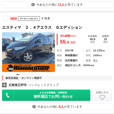
11人
今あなたの他に
が見ています
トヨタ
NEW
グーネットセレクト
エスティマ ２．４アエラス Ｇエディション
支払総額
(税込)
本体価格
諸費用
45.8
10
55.
8
万円
万円
万円
年式
2007年
走行
10.3万km
車検
車検整備付
排気
2400cc
整備
法定整備付
修復
なし
保証
保証付 (3ヶ月・3000km)
販売店保証
オンライン商談可
北海道石狩市
ハンドレッドグリップ
お気に入り
まずは在庫確認・見積依頼
無料通話でお問い合わせ
8人
今あなたの他に
が見ています