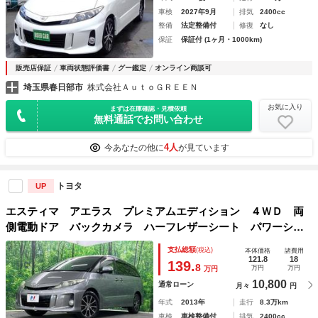
車検
2027年9月
排気
2400cc
整備
法定整備付
修復
なし
保証
保証付 (1ヶ月・1000km)
販売店保証
車両状態評価書
グー鑑定
オンライン商談可
埼玉県春日部市
株式会社ＡｕｔｏＧＲＥＥＮ
お気に入り
まずは在庫確認・見積依頼
無料通話でお問い合わせ
4人
今あなたの他に
が見ています
トヨタ
UP
エスティマ アエラス プレミアムエディション ４ＷＤ 両
側電動ドア バックカメラ ハーフレザーシート パワーシー
ト ＬＥＤヘッド 純正１７インチアルミ オートライト オ
支払総額
(税込)
本体価格
諸費用
ートエアコン リアエアコン Ｂｌｕｅｔｏｏｔｈ ＣＤ Ｄ
121.8
18
139.
8
万円
万円
万円
ＶＤ再生 フルセグ
10,800
通常ローン
月々
円
年式
2013年
走行
8.3万km
車検
車検整備付
排気
2400cc