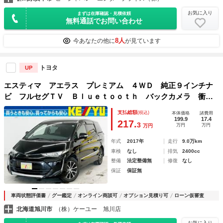
お気に入り
まずは在庫確認・見積依頼
無料通話でお問い合わせ
8人
今あなたの他に
が見ています
トヨタ
UP
エスティマ アエラス プレミアム ４ＷＤ 純正９インチナ
ビ フルセグＴＶ Ｂｌｕｅｔｏｏｔｈ バックカメラ 衝突
被害軽減ブレーキ クルーズコントロール 両側電動スライド
支払総額
(税込)
本体価格
諸費用
ドア オットマン ＥＴＣ２．０ ハーフレザーシート 禁煙
199.9
17.4
217.
3
万円
万円
万円
車
年式
2017年
走行
9.0万km
車検
なし
排気
2400cc
整備
法定整備無
修復
なし
保証
保証無
車両状態評価書
グー鑑定
オンライン商談可
オプション見積り可
ローン仮審査
北海道旭川市
（株）ケーユー 旭川店
お気に入り