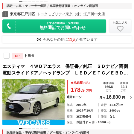
認定中古車
ディーラー保証
車両状態評価書
オンライン商談可
東京都江戸川区
トヨタモビリティ東京（株）江戸川中央店
お気に入り
まずは在庫確認・見積依頼
無料通話でお問い合わせ
11人
今あなたの他に
が見ています
トヨタ
UP
エスティマ ４ＷＤアエラス 保証書／純正 ＳＤナビ／両側
電動スライドドア／ヘッドランプ ＬＥＤ／ＥＴＣ／ＥＢＤ付
ＡＢＳ／フルセグＴＶ／エアバッグ 運転席／エアバッグ 助
支払総額
(税込)
本体価格
諸費用
手席／ＭＴモード付き／アルミホイール 純正 １７インチ
166.8
12.1
178.
9
万円
万円
万円
16,800
通常ローン
月々
円
年式
2016年
走行
11.5万km
車検
2027年10月
排気
2400cc
整備
法定整備付
修復
なし
保証
保証付 (1ヶ月・1000km)
販売店保証
車両状態評価書
グー鑑定
オンライン商談可