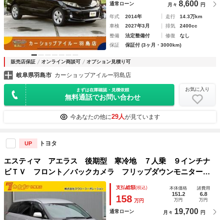
8,600
通常ローン
月々
円
年式
2014年
走行
14.3万km
車検
2027年3月
排気
2400cc
整備
法定整備付
修復
なし
保証
保証付 (3ヶ月・3000km)
販売店保証
オンライン商談可
オプション見積り可
岐阜県羽島市
カーショップアイルー羽島店
お気に入り
まずは在庫確認・見積依頼
無料通話でお問い合わせ
29人
今あなたの他に
が見ています
トヨタ
UP
エスティマ アエラス 後期型 寒冷地 ７人乗 ９インチナ
ビＴＶ フロント／バックカメラ フリップダウンモニター
クリアランスソナー 両側パワースライドドア セーフティセ
支払総額
(税込)
本体価格
諸費用
ンス ＬＥＤヘッドランプ ＥＴＣ リアオートエアコン
151.2
6.8
158
万円
万円
万円
19,700
通常ローン
月々
円