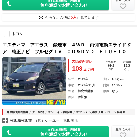
まずは在庫確認・見積依頼
無料通話でお問い合わせ
5人
今あなたの他に
が見ています
トヨタ
エスティマ アエラス 禁煙車 ４ＷＤ 両側電動スライドド
ア 純正ナビ フルセグＴＶ ＣＤ＆ＤＶＤ ＢＬＵＥＴＯＯ
ＴＨ バックカメラ クルーズコントロール ビルトインＥＴ
支払総額
(税込)
本体価格
諸費用
Ｃ プッシュスタート 電動格納ミラー＆ミラーウィンカー
89.9
13.3
103.
2
万円
万円
万円
年式
2012年
走行
6.3万km
車検
2027年11月
排気
2400cc
整備
法定整備無
修復
なし
保証
保証無
車両状態評価書
グー鑑定
オンライン商談可
オプション見積り可
ローン仮審査
秋田県秋田市
（株）ケーユー 秋田南店
お気に入り
まずは在庫確認・見積依頼
無料通話でお問い合わせ