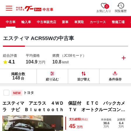
0
お気に入り
閲覧履歴
中古車
輸入車
中古車販売店
新車
車買取
カーリース
整備工場
エスティマ ACR55Wの中古車
総合評価
平均価格
燃費
（JC08モード）
4.1
104.9
10.8
万円
km/l
掲載台数
148
台
絞り込む
並び替え
条件保存
トヨタ
NEW
エスティマ アエラス ４ＷＤ 保証付 ＥＴＣ バックカメ
ラ ナビ Ｂｌｕｅｔｏｏｔｈ ＴＶ オートクルーズコント
ロール 両側電動スライドドア ＨＩＤオートライト スマー
支払総額
(税込)
本体価格
諸費用
トキー アルミホイール 冬タイヤ付
38.6
6.4
45
万円
万円
万円