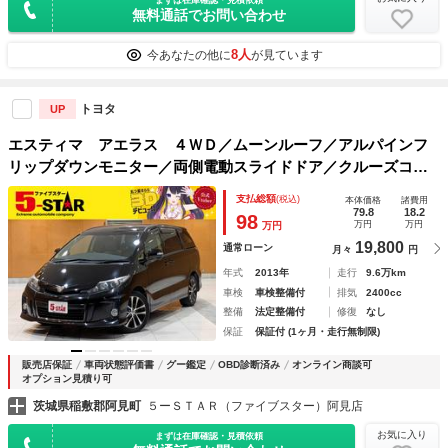
無料通話でお問い合わせ
8人
今あなたの他に
が見ています
トヨタ
UP
エスティマ アエラス ４ＷＤ／ムーンルーフ／アルパインフ
リップダウンモニター／両側電動スライドドア／クルーズコン
トロール／クリアランスソナー／ＥＴＣ／純正ナビ／Ｂｌｕｅ
支払総額
(税込)
本体価格
諸費用
ｔｏｏｔｈ／バックカメラ／地デジ／純正ＡＷ
79.8
18.2
98
万円
万円
万円
19,800
通常ローン
月々
円
年式
2013年
走行
9.6万km
車検
車検整備付
排気
2400cc
整備
法定整備付
修復
なし
保証
保証付 (1ヶ月・走行無制限)
販売店保証
車両状態評価書
グー鑑定
OBD診断済み
オンライン商談可
オプション見積り可
茨城県稲敷郡阿見町
５ーＳＴＡＲ（ファイブスター）阿見店
お気に入り
まずは在庫確認・見積依頼