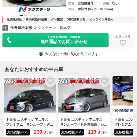
整備
法定整備付
修復
なし
保証
保証付 (3ヶ月・3000km)
販売店保証
車両状態評価書
グー鑑定
OBD診断済み
オンライン商談可
長野県松本市
ネクステージ 松本店
お気に入り
まずは在庫確認・見積依頼
無料通話でお問い合わせ
8人
今あなたの他に
が見ています
あなたにおすすめの中古車
UP
トヨタ エスティマ アエラス
トヨタ エスティマ アエラス
トヨタ エス
プレミアム サンルーフ／ＷＯ
サンルーフ／社外車高調／シュ
プレミアム 
ＲＫジースト２０ＡＷ／社外車
タイナーＦＴＸ２０ＡＷ／両側
型）（黒半革
239.
119.
8
8
支払総額
支払総額
支払総額
(税込)
(税込)
(税込)
万円
万円
高調／アルパインフローティン
パワスラ／クルコン／地デジ／
Ｄナビ）（バ