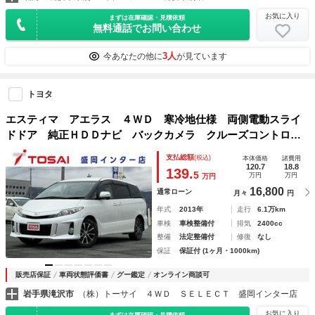
お気に入り
まずは在庫確認・見積依頼
無料通話でお問い合わせ
3人
今あなたの他に
が見ています
トヨタ
エスティマ アエラス ４ＷＤ 寒冷地仕様 両側電動スライ
ドドア 純正ＨＤＤナビ バックカメラ クルーズコントロー
ル ＨＩＤヘッドライト フォグライト オートライト オー
支払総額
(税込)
本体価格
諸費用
トエアコン 純正１７インチアルミ 電動格納ミラー
120.7
18.8
139.
5
万円
万円
万円
16,800
通常ローン
月々
円
年式
2013年
走行
6.1万km
車検
車検整備付
排気
2400cc
整備
法定整備付
修復
なし
保証
保証付 (1ヶ月・1000km)
販売店保証
車両状態評価書
グー鑑定
オンライン商談可
岩手県滝沢市
（株）トーサイ ４ＷＤ ＳＥＬＥＣＴ 盛岡インター店
お気に入り
まずは在庫確認・見積依頼