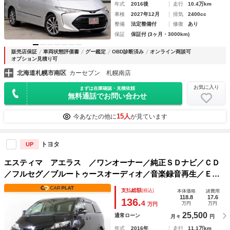
年式
2016後
走行
10.4万km
車検
2027年12月
排気
2400cc
整備
法定整備付
修復
あり
保証
保証付 (3ヶ月・3000km)
販売店保証
車両状態評価書
グー鑑定
OBD診断済み
オンライン商談可
オプション見積り可
北海道札幌市南区
カーセブン 札幌南店
お気に入り
まずは在庫確認・見積依頼
無料通話でお問い合わせ
15人
今あなたの他に
が見ています
トヨタ
UP
エスティマ アエラス ／ワンオーナー／純正ＳＤナビ／ＣＤ
／フルセグ／ブルートゥースオーディオ／音楽録音再生／ＥＴ
Ｃ／両側電動スライドドア／純正アルミホイール／ディスチャ
支払総額
(税込)
本体価格
諸費用
ージヘッドライト／フォグランプ／スマートキー／４ＷＤ／
118.8
17.6
136.
4
万円
万円
万円
25,500
通常ローン
月々
円
年式
2016年
走行
11.1万km