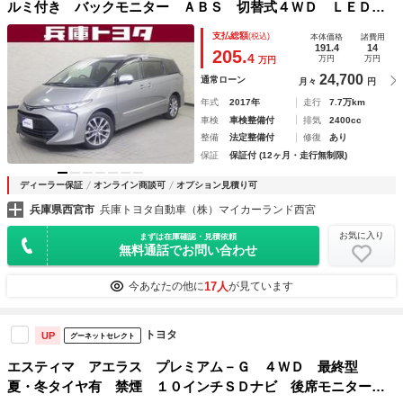
ルミ付き バックモニター ＡＢＳ 切替式４ＷＤ ＬＥＤヘ
ッドランプ ＰＳ ナビＴＶ スマートキー＆プッシュスター
支払総額
(税込)
本体価格
諸費用
ト ウォークスルー ＤＶＤ再生 クルーズコントロール
191.4
14
205.
4
万円
万円
万円
24,700
通常ローン
月々
円
年式
2017年
走行
7.7万km
車検
車検整備付
排気
2400cc
整備
法定整備付
修復
あり
保証
保証付 (12ヶ月・走行無制限)
ディーラー保証
オンライン商談可
オプション見積り可
兵庫県西宮市
兵庫トヨタ自動車（株）マイカーランド西宮
お気に入り
まずは在庫確認・見積依頼
無料通話でお問い合わせ
17人
今あなたの他に
が見ています
トヨタ
UP
グーネットセレクト
エスティマ アエラス プレミアム－Ｇ ４ＷＤ 最終型
夏・冬タイヤ有 禁煙 １０インチＳＤナビ 後席モニター