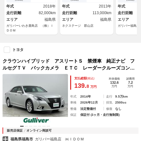
Ｖ Ｂｌｕｅｔｏｏｔｈ 追従
ＩＤヘッドライト 雨滴感応式
ー シートヒ
年式
2018年
年式
2013年
年式
クルコン 電動チルト パワー
オートワイパー
ーションシー
走行距離
82,000km
走行距離
113,000km
走行距離
シート スペアキー ビルトイ
ト 衝突被害
ンＥＴＣ ドラレコ
エリア
福島県
エリア
福島県
エリア
ガリバーいわき鹿島店 （株）Ｉ
ネクステージ 郡山店
ガリバー福島店
ＤＯＭ
トヨタ
クラウンハイブリッド アスリートＳ 禁煙車 純正ナビ フ
ルセグＴＶ バックカメラ ＥＴＣ レーダークルーズコント
ロール クリアランスソナー 前席パワーシート シートヒー
支払総額
(税込)
本体価格
諸費用
ター ステアリングヒーター オートエアコン オートライ
132.6
7.2
139.
8
万円
万円
万円
ト 横滑り防止
年式
2014年
走行
9.5万km
車検
2026年12月
排気
2500cc
整備
法定整備付
修復
なし
保証
保証付 (3ヶ月・走行無制限)
販売店保証
オンライン商談可
福島県福島市
ガリバー福島店 ㈱ＩＤＯＭ