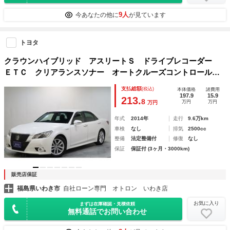
9人
今あなたの他に
が見ています
トヨタ
クラウンハイブリッド アスリートＳ ドライブレコーダー
ＥＴＣ クリアランスソナー オートクルーズコントロール
バックカメラ ナビ アルミホイール オートライト ＨＩ
支払総額
(税込)
本体価格
諸費用
Ｄ ＣＶＴ スマートキー 盗難防止システム 衝突安全ボデ
197.9
15.9
213.
8
万円
万円
万円
ィ ＡＢＳ
年式
2014年
走行
9.6万km
車検
なし
排気
2500cc
整備
法定整備付
修復
なし
保証
保証付 (3ヶ月・3000km)
販売店保証
福島県いわき市
自社ローン専門 オトロン いわき店
お気に入り
まずは在庫確認・見積依頼
無料通話でお問い合わせ