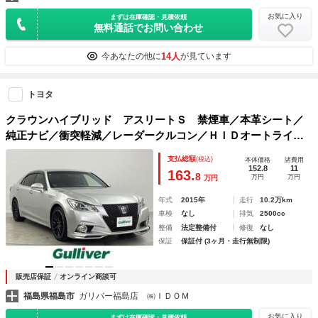
お気に入り
まずは在庫確認・見積依頼
無料通話でお問い合わせ
14人
今あなたの他に
が見ています
トヨタ
クラウンハイブリッド アスリートＳ 禁煙車／本革シート／
純正ナビ／衝突軽減／レーダークルコン／ＨＩＤオートライト
／ステアリングヒーター／フルセグ／ＥＴＣ／パワーシート／
支払総額
(税込)
本体価格
諸費用
シートヒーター／ベンチレーション／本革席／フロントスポイ
152.8
11
163.
8
万円
万円
万円
ラー
年式
2015年
走行
10.2万km
車検
なし
排気
2500cc
整備
法定整備付
修復
なし
保証
保証付 (3ヶ月・走行無制限)
販売店保証
オンライン商談可
福島県福島市
ガリバー福島店 ㈱ＩＤＯＭ
お気に入り
まずは在庫確認・見積依頼