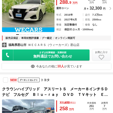
288.
9
万円
万円
万円
／Ｂｌｕｅｔｏｏｔｈ接続／ＥＴＣ
32,300
通常ローン
月々
円
年式
2016年
走行
7.2万km
車検
2027年4月
排気
2500cc
整備
法定整備付
修復
なし
保証
保証付 (1ヶ月・1000km)
販売店保証
車両状態評価書
グー鑑定
オンライン商談可
福島県郡山市
ＷＥＣＡＲＳ（ウィーカーズ）郡山店
お気に入り
まずは在庫確認・見積依頼
無料通話でお問い合わせ
10人
今あなたの他に
が見ています
トヨタ
NEW
グーネットセレクト
クラウンハイブリッド アスリートＳ メーカー８インチＳＤ
ナビ フルセグ Ｂｌｕ－ｒａｙ ＤＶＤ ＴＶキット ＥＴ
Ｃ ＢＴオーディオ ハンドルヒーター パワーシート オー
支払総額
(税込)
本体価格
諸費用
トハイビーム クルーズコントロール トヨタセーフティセン
251
7
258
万円
万円
万円
スＰ