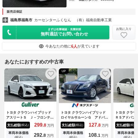
販売店保証
福島県福島市
カーセンターふくなん （有）福南自動車工業
お気に入り
まずは在庫確認・見積依頼
無料通話でお問い合わせ
6人
今あなたの他に
が見ています
あなたにおすすめの中古車
UP
トヨタ クラウンハイブリッド
トヨタ クラウンハイブリッド
トヨタ クラウ
アスリートＳ Ｊ－フロンティ
ロイヤルサルーンＧ アドバン
ＲＳアドバン
アリミテッド モデリスタフル
スドパッケージ レザーシート
ナビ バック
299.
127.
8
8
支払総額
支払総額
支払総額
(税込)
(税込)
(税込)
万円
万円
エアロ サンルーフ ホイール
パッケージ バックカメラ ベ
三眼ＬＥＤヘ
付きスタッドレスタイヤ車載
ージュ革シート 電動サンシェ
ダークルーズ
車両本体価格
車両本体価格
車両本体価格
292.
108.
8
1
万円
万円
純正メーカーナビ フルセグＴ
ード ＨＤＤナビシステム Ｈ
ＴＣ２．０ 
(税込)
(税込)
(税込)