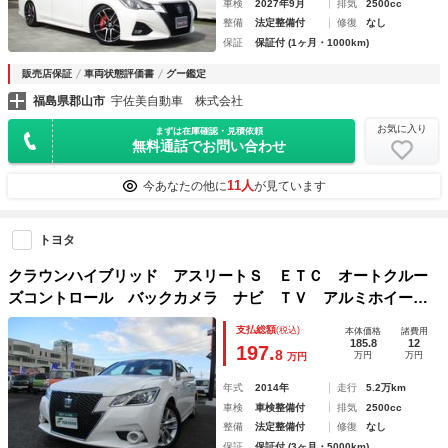
車検
2027年9月
排気
2500cc
整備
法定整備付
修復
なし
保証
保証付 (1ヶ月・1000km)
販売店保証
車両状態評価書
グー鑑定
福島県郡山市
宇佐美自動車 株式会社
お気に入り
まずは在庫確認・見積依頼
無料通話でお問い合わせ
11人
今あなたの他に
が見ています
トヨタ
クラウンハイブリッド アスリートＳ ＥＴＣ オートクルー
ズコントロール バックカメラ ナビ ＴＶ アルミホイー
ル オートライト ＨＩＤ ＣＶＴ シートヒーター スマー
支払総額
(税込)
本体価格
諸費用
トキー 電動格納ミラー 盗難防止システム パワーシート
185.8
12
197.
8
万円
万円
万円
ＣＤ ＵＳＢ
年式
2014年
走行
5.2万km
車検
車検整備付
排気
2500cc
整備
法定整備付
修復
なし
保証
保証付 (3ヶ月・5000km)