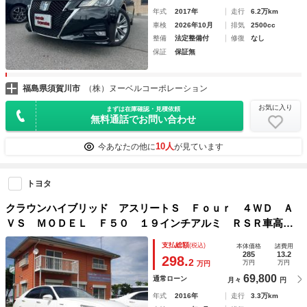
年式
2017年
走行
6.2万km
車検
2026年10月
排気
2500cc
整備
法定整備付
修復
なし
保証
保証無
福島県須賀川市
（株）ヌーベルコーポレーション
お気に入り
まずは在庫確認・見積依頼
無料通話でお問い合わせ
10人
今あなたの他に
が見ています
トヨタ
クラウンハイブリッド アスリートＳ Ｆｏｕｒ ４ＷＤ Ａ
ＶＳ ＭＯＤＥＬ Ｆ５０ １９インチアルミ ＲＳＲ車高
調 Ｍ’ｚ ＳＰＥＥＤ４本出しマフラー レーダークルコン
支払総額
(税込)
本体価格
諸費用
パワーシート 純正ナビＴＶ バックカメラ 純正エンジンス
285
13.2
298.
2
万円
万円
万円
ターター付き
69,800
通常ローン
月々
円
年式
2016年
走行
3.3万km