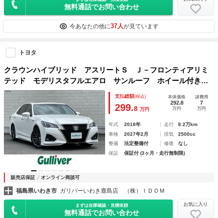
無料通話でお問い合わせ
37人
今あなたの他に
が見ています
トヨタ
クラウンハイブリッド アスリートＳ Ｊ－フロンティアリミ
テッド モデリスタフルエアロ サンルーフ ホイール付きス
タッドレスタイヤ車載 純正メーカーナビ フルセグＴＶ Ｂ
支払総額
(税込)
本体価格
諸費用
ｌｕｅｔｏｏｔｈ 追従クルコン 電動チルト パワーシー
292.8
7
299.
8
万円
万円
万円
ト スペアキー ビルトインＥＴＣ ドラレコ
年式
2018年
走行
8.2万km
車検
2027年2月
排気
2500cc
整備
法定整備付
修復
なし
保証
保証付 (3ヶ月・走行無制限)
販売店保証
オンライン商談可
福島県いわき市
ガリバーいわき鹿島店 （株）ＩＤＯＭ
お気に入り
まずは在庫確認・見積依頼
無料通話でお問い合わせ