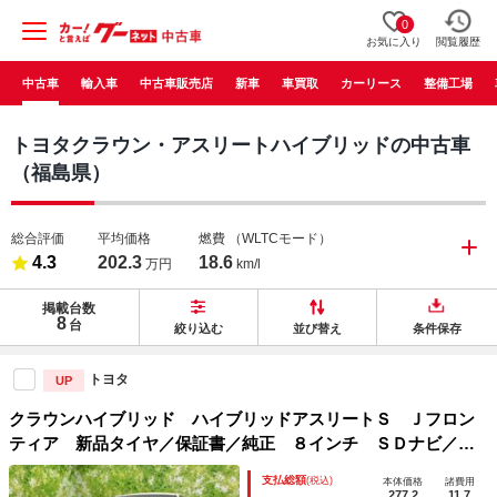
0
お気に入り
閲覧履歴
中古車
輸入車
中古車販売店
新車
車買取
カーリース
整備工場
トヨタクラウン・アスリートハイブリッドの中古車
（福島県）
総合評価
平均価格
燃費
（WLTCモード）
4.3
202.3
18.6
万円
km/l
掲載台数
8
台
絞り込む
並び替え
条件保存
トヨタ
UP
クラウンハイブリッド ハイブリッドアスリートＳ Ｊフロン
ティア 新品タイヤ／保証書／純正 ８インチ ＳＤナビ／衝
突安全装置／シートヒーター／車線逸脱防止支援システム／シ
支払総額
(税込)
本体価格
諸費用
ート ハーフレザー／ヘッドランプ ＬＥＤ／ＵＳＢジャック
277.2
11.7