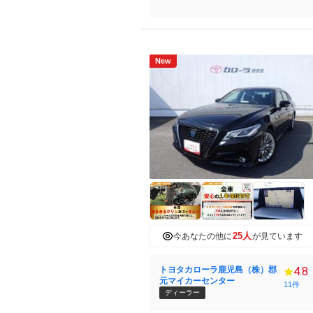
New
25人
今あなたの他に
が見ています
トヨタカローラ鹿児島（株）郡
4.8
元マイカーセンター
11件
ディーラー