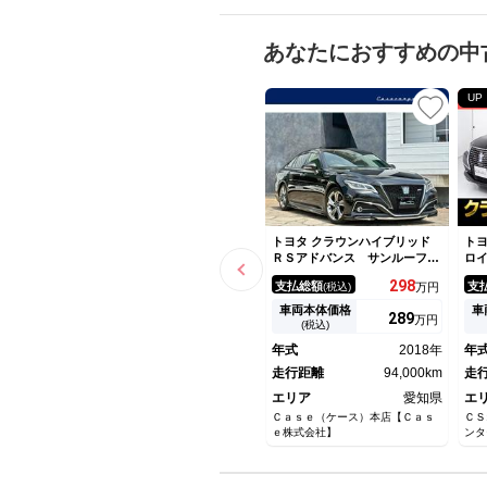
あなたにおすすめの中
UP
トヨタ クラウンハイブリッド
トヨ
ＲＳアドバンス サンルーフ
ロ
黒ハーフレザー デジタルイン
車
298
支払総額
支
(税込)
万円
ナミラー 純正エアロ ヘッド
革
アップディスプレイ 純正１
チ
車両本体価格
車
289
万円
２．３型ナビ／フルセグＴＶ
（
(税込)
バックカメラ 純正１８インチ
ト
年式
2018年
年
ＡＷ シートヒーター ドライ
（
ブレコーダー ＥＴＣ
走行距離
94,000km
モ
走
ン
エリア
愛知県
エ
Ｃａｓｅ（ケース）本店【Ｃａｓ
ＣＳ
ｅ株式会社】
ンタ
系ク
ル・
系マ