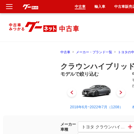
中古車
輸入車
中古車販売
新車
中古車
中古車
メーカー・ブランド一覧
トヨタの
輸入車
クラウンハイブリッド
クルマ買取
モデルで絞り込む
カーリース
タイヤ交換
2008年5月~2013年1月（56）
2018年6月~2022年7月（1208）
整備工場
メーカー
トヨタ クラウンハイブリッ
車種
車検