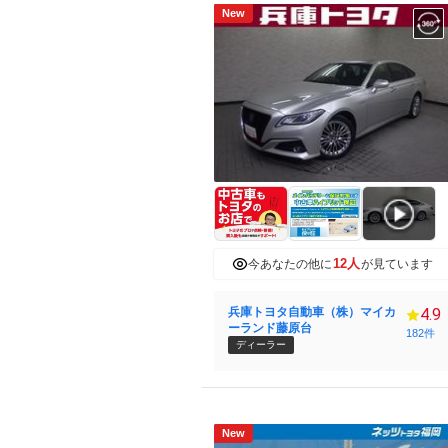
中古
New
12人
今あなたの他に
が見ています
兵庫トヨタ自動車（株）マイカ
4.9
ーランド藤原台
182件
ディーラー
New