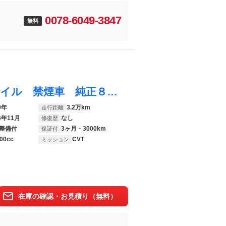
0078-6049-3847
無料
クラウンハイブリッド Ｓ エレガンススタイル 禁煙車 純正８インチナビ 全周囲カメラ レーダークルーズコントロール ブラインドスポットモニター シートヒーター ステアリングヒーター １００Ｖ電源 ＥＴＣ ドライブレコーダー
9年
3.2万km
走行距離
6年11月
なし
修復歴
整備付
3ヶ月・3000km
保証付
00cc
CVT
ミッション
在庫の確認・お見積り（無料）