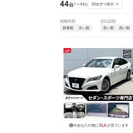
44
1
44
〜
台
台
掲載時期
支払総額
新着順
古い順
安い順
高い順
UP
11人
今あなたの他に
が見ています