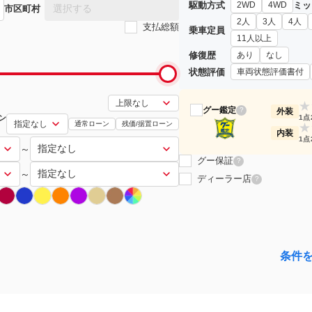
駆動方式
ミッ
2WD
4WD
選択する
市区町村
2人
3人
4人
支払総額
乗車定員
11人以上
修復歴
あり
なし
状態評価
車両状態評価書付
★
グー鑑定
?
外装
ン
1点
通常ローン
残価/据置ローン
★
内装
1点
～
グー保証
?
～
ディーラー店
?
条件