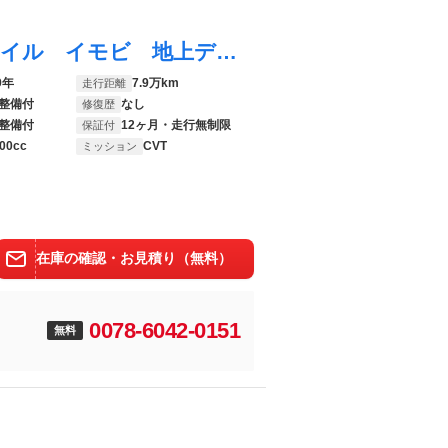
クラウンハイブリッド Ｓ エレガンススタイル イモビ 地上デジタル ＬＥＤヘッドライ 衝突軽減ブレーキ ＤＶＤ 横滑り防止装置 クルーズコントロール パワーシート ナビＴＶ オートエアコン バックカメラ アルミホイール ワンオーナー車 ＥＴＣ
9年
7.9万km
走行距離
整備付
なし
修復歴
整備付
12ヶ月・走行無制限
保証付
00cc
CVT
ミッション
在庫の確認・お見積り（無料）
0078-6042-0151
無料