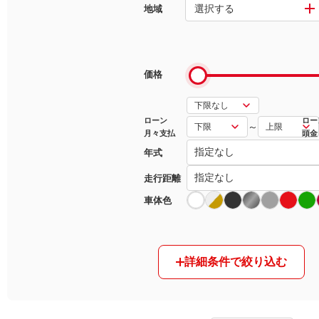
選択する
地域
マガジン
車カタログ
価格
自動車ローン
ローン
ロー
～
月々支払
頭金
保険
年式
レビュー
走行距離
車体色
価格相場
教習所
詳細条件で絞り込む
用語集