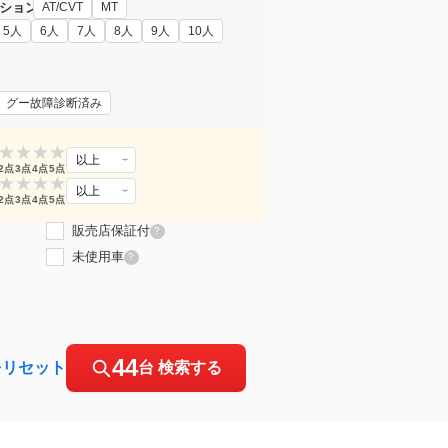
ション
AT/CVT
MT
5人
6人
7人
8人
9人
10人
グー故障診断済み
★
★
★
★
以上
2点
3点
4点
5点
★
★
★
★
以上
2点
3点
4点
5点
販売店保証付
?
未使用車
?
44
をリセット
台 検索する