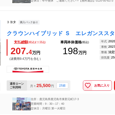
定休日：年中無休 ご連絡ください⇒【無料通話】0120-50-8273
トヨタ
購入パックあり
202
年式
支払総額
車両本体価格
(税込)(リ済込)
(税込)
202
車検
207.
198
4
法定
万円
万円
整備
25
排気量
（諸費用9.4万円を含む）
通常ローン
25,500
お気に入り
詳細
月々
円
ご利用時
住所：鹿児島県鹿児島市東郡元町17-3
営業時間：9：30～17：40
定休日：月曜日 第一火曜日