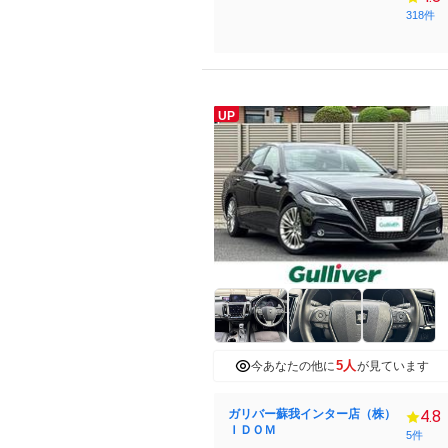
318件
UP
5人
今あなたの他に
が見ています
ガリバー蘇我インター店（株）
4.8
ＩＤＯＭ
5件