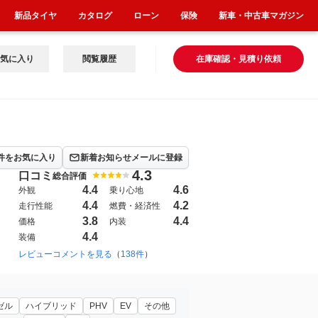
新品タイヤ
カタログ
ローン
保険
新車・中古車マガジン
気に入り
閲覧履歴
在庫確認・見積り依頼
件をお気に入り
新着お知らせメールに登録
4.3
口コミ
総合評価
4.4
4.6
外観
乗り心地
4.4
4.2
走行性能
燃費・経済性
3.8
4.4
価格
内装
4.4
装備
018年6月~2022年7月（1208）
レビューコメントを見る
（
138件
）
ンススタイル」
ゼル
ハイブリッド
PHV
EV
その他