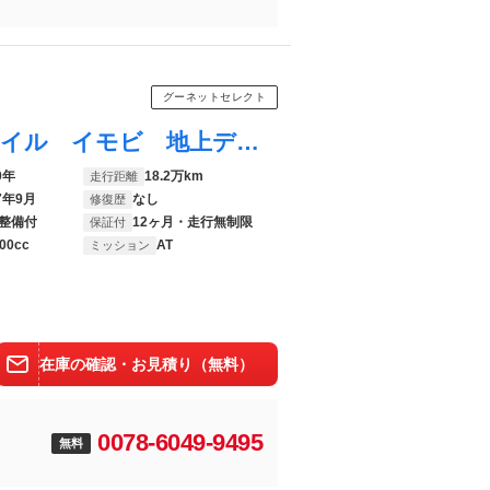
グーネットセレクト
クラウンハイブリッド Ｓ エレガンススタイル イモビ 地上デジタル ＡＵＸ ＬＥＤヘッドライ 衝突軽減ブレーキ ＤＶＤ 横滑り防止装置 クルーズコントロール パワーシート ナビＴＶ オートエアコン ドラレコ バックカメラ アルミホイール ＥＴＣ
0年
18.2万km
走行距離
7年9月
なし
修復歴
整備付
12ヶ月・走行無制限
保証付
00cc
AT
ミッション
在庫の確認・お見積り（無料）
0078-6049-9495
無料