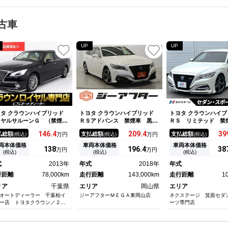
古車
UP
UP
タ クラウンハイブリッド
トヨタ クラウンハイブリッド
トヨタ クラウンハイブ
イヤルサルーンＧ （禁煙
ＲＳアドバンス 禁煙車 黒レ
ＲＳ リミテッド 禁
）（後席ＶＩＰ仕様）（本
ザーシート １００ｖ電源 純
デリスタフルエアロ＆
146.
4
209.
4
39
払総額
支払総額
支払総額
(税込)
万円
(税込)
万円
(税込)
）（フルエアロ）（１７イン
正デュアルディスプレイナビ
ー 純正ナビ 全周
ＡＷ）（ＨＤＤマルチナビ）
フルセグ バックカメラ アダ
ブラインドスポット
両本体価格
車両本体価格
車両本体価格
138
196.
4
38
万円
万円
クリアランスソナー）（オー
プティブクルーズコントロー
クリアランスソナー 
(税込)
(税込)
(税込)
クルーズ）（エアシート）
ル 純正１８インチアルミホイ
ザー シートヒーター
式
2013年
年式
2018年
年式
シートヒーター）（シートメ
ール ＬＥＤヘッドライト パ
リングヒーター 三眼
リー）（レギュラーガソリ
行距離
78,000km
ドルシフト ＢＳＭ
走行距離
143,000km
ッド 純正１８インチ
走行距離
1
）
リア
千葉県
エリア
岡山県
エリア
オートディーラー 千葉柏イ
ジーアフターＭＥＧＡ東岡山店
ネクステージ 箕面セダ
ー店 トヨタクラウン／２１
ーツ専門店
ラウン・アスリート・ロイヤ
ＨＶ／２２系クラウン／２１
ジェスタ／２０系アスリート