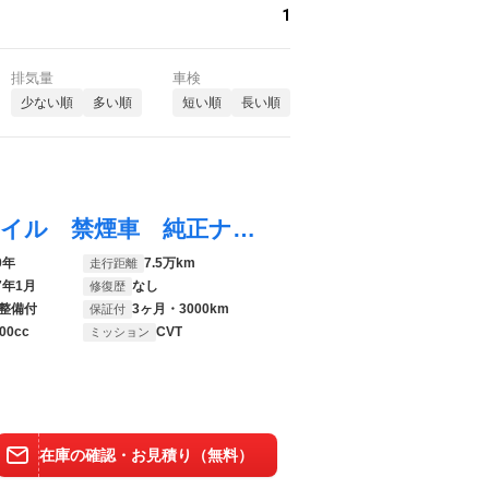
1
排気量
車検
少ない順
多い順
短い順
長い順
クラウンハイブリッド Ｓ エレガンススタイル 禁煙車 純正ナビ バックカメラ セーフティセンス ブラインドスポット ハーフレザー パワーシート シートヒーター ＬＥＤヘッド 純正１８インチＡＷ 革巻きステアリング パドルシフト レーダークルーズ
0年
7.5万km
走行距離
7年1月
なし
修復歴
整備付
3ヶ月・3000km
保証付
00cc
CVT
ミッション
在庫の確認・お見積り（無料）