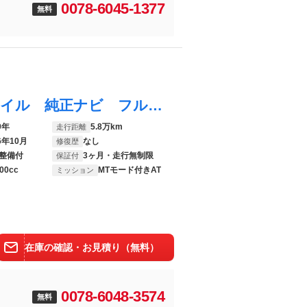
0078-6045-1377
無料
クラウンハイブリッド Ｓ エレガンススタイル 純正ナビ フルセグＴＶ／Ｂｌｕｅｔｏｏｔｈ／ＣＤ／ＤＶＤ／Ｍｉｒａｃａｓｔ／ＵＳＢ ＥＴＣ レーザー＆レーダー探知機（ＬＳ７００） ステアリングヒーター １列目シートヒーター
9年
5.8万km
走行距離
6年10月
なし
修復歴
整備付
3ヶ月・走行無制限
保証付
00cc
MTモード付きAT
ミッション
在庫の確認・お見積り（無料）
0078-6048-3574
無料