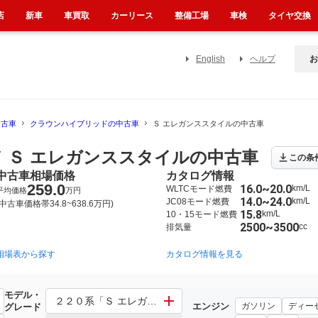
店
新車
車買取
カーリース
整備工場
車検
タイヤ交換
English
ヘルプ
お
中古車
クラウンハイブリッドの中古車
Ｓ エレガンススタイルの中古車
 Ｓ エレガンススタイルの中古車
この条
中古車相場価格
カタログ情報
259.0
16.0~20.0
km/L
WLTCモード燃費
平均価格
万円
14.0~24.0
km/L
JC08モード燃費
(中古車価格帯34.8~638.6万円)
15.8
km/L
10・15モード燃費
2500~3500
cc
排気量
相場表から探す
2013年1月~2018年6月（1164）
2008年5月~2013年1月（56）
カタログ情報を見る
2
モデル・
ド
２２０系「Ｓ エレガンススタイル」 その他「Ｓ エレガ
エンジン
ガソリン
ディー
グレード