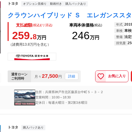
車専門店
トヨタ
オプション見積り
動画付き
購入パックあり
201
年式
支払総額
車両本体価格
(税込)(リ済込)
(税込)
車検
車検
259.
246
8
法定
万円
万円
整備
25
排気量
（諸費用13.8万円を含む）
通常ローン
27,500
お気に入り
詳細
月々
円
ご利用時
住所：兵庫県神戸市北区藤原台中町５－３－２
営業時間：10:00～18:30
定休日：毎週火曜日・第2第3水曜日
トヨタ
購入パックあり