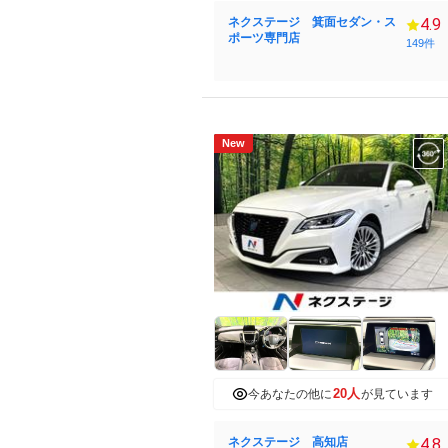
ネクステージ 箕面セダン・ス
4.9
ポーツ専門店
149件
New
20人
今あなたの他に
が見ています
ネクステージ 高知店
4.8