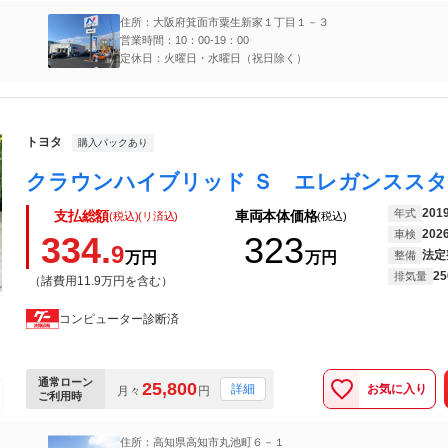
住所：大阪府箕面市粟生新家１丁目１－３
営業時間：10：00-19：00
定休日：火曜日・水曜日（祝日除く）
トヨタ
購入パックあり
201
年式
支払総額
車両本体価格
(税込)(リ済込)
(税込)
202
車検
334.
323
9
法定
万円
万円
整備
25
排気量
（諸費用11.9万円を含む）
コンピューター診断済
通常ローン
25,800
お気に入り
詳細
月々
円
ご利用時
住所：高知県高知市丸池町６－１