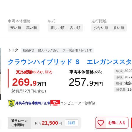
車両本体価格
年式
走行距離
安い順
高い順
新しい順
古い順
少ない順
多い順
トヨタ
動画付き
購入パックあり
グー保証付けられます
202
年式
支払総額
車両本体価格
(税込)(リ済込)
(税込)
202
車検
269.
257.
9
9
法定
万円
万円
整備
25
排気量
（諸費用12万円を含む）
4
4
コンピューター診断済
外装
内装
機関／正常
通常ローン
21,500
お気に入り
詳細
月々
円
ご利用時