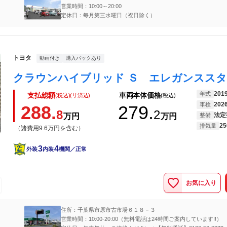
営業時間：10:00～20:00
定休日：毎月第三水曜日（祝日除く）
トヨタ
動画付き
購入パックあり
201
年式
支払総額
車両本体価格
(税込)(リ済込)
(税込)
202
車検
288.
279.
8
2
法定
万円
万円
整備
25
排気量
（諸費用9.6万円を含む）
3
4
外装
内装
機関／正常
お気に入り
住所：千葉県市原市古市場６１８－３
営業時間：10:00-20:00（無料電話は24時間ご案内しています!!）