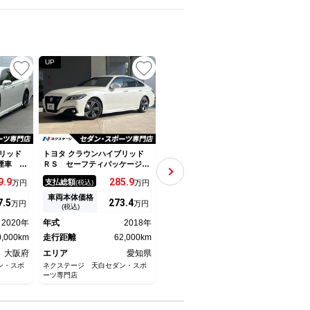
UP
UP
リッド
トヨタ クラウンハイブリッド
トヨタ クラウンハイブリッド
トヨタ
煙車 モ
ＲＳ セーフティパッケージ
ＲＳアドバンス サンルーフ／
ＲＳ
マフラ
セーフティセンス ３眼ＬＥＤ
保証書／純正 １１．６イン
周囲
9.
9
285.
9
555.
9
支払総額
支払総額
支払
万円
(税込)
万円
(税込)
万円
囲カメラ
ヘッドライト 純正１８インチ
チ ＳＤナビ／デジタルインナ
テム
モニター
アルミ 革巻きステアリング
ーミラー／トヨタセーフティセ
車 
車両本体価格
車両本体価格
車両
7.
5
273.
4
537.
1
万円
万円
万円
ハーフレ
ステアリングヒーター 電動テ
ンス／シートヒーター 前席／
ンサ
(税込)
(税込)
 ステア
ルト 左右独立オートエアコ
パノラミックビューモニター／
ー 
2020年
年式
2018年
年式
2021年
年式
ＬＥＤヘ
ン スーパーライブサウンド
車線逸脱防止支援システム／シ
ド 
ＡＷ
0,000km
システム
走行距離
62,000km
ート 合皮
走行距離
19,000km
ンチ
走行
大阪府
エリア
愛知県
エリア
大阪府
エリ
ン・スポ
ネクステージ 天白セダン・スポ
ＷＥＣＡＲＳ（ウィーカーズ）堺
ネクス
ーツ専門店
鉄砲町店