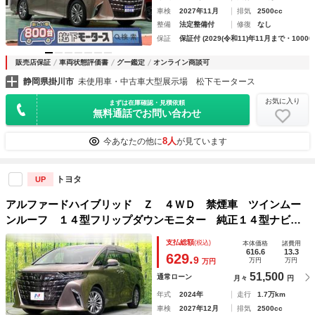
車検
2027年11月
排気
2500cc
整備
法定整備付
修復
なし
保証
保証付 (2029(令和11)年11月まで・10000
販売店保証
車両状態評価書
グー鑑定
オンライン商談可
静岡県掛川市
未使用車・中古車大型展示場 松下モータース
お気に入り
まずは在庫確認・見積依頼
無料通話でお問い合わせ
8人
今あなたの他に
が見ています
トヨタ
UP
アルファードハイブリッド Ｚ ４ＷＤ 禁煙車 ツインムー
ンルーフ １４型フリップダウンモニター 純正１４型ナビ
Ｂｌｕｅｔｏｏｔｈ再生 全周囲カメラ 両側電動スライド
支払総額
(税込)
本体価格
諸費用
電動リアゲート レザーシート 前中列シートエアコン ＥＴ
616.6
13.3
629.
9
万円
万円
万円
Ｃ
51,500
通常ローン
月々
円
年式
2024年
走行
1.7万km
車検
2027年12月
排気
2500cc