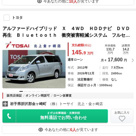
10人
今あなたの他に
が見ています
トヨタ
アルファードハイブリッド Ｘ ４ＷＤ ＨＤＤナビ ＤＶＤ
再生 Ｂｌｕｅｔｏｏｔｈ 衝突被害軽減システム フルセ
グ バックカメラ ＥＴＣ ＨＩＤヘッドライト スマートキ
支払総額
(税込)
本体価格
諸費用
ー キーレス クリアランスソナー／バックソナー ＵＳＢジ
131.7
14.2
145.
9
万円
万円
万円
ャック
17,600
通常ローン
月々
円
年式
2012年
走行
7.9万km
車検
2026年12月
排気
2400cc
整備
法定整備付
修復
なし
保証
保証付 (1ヶ月・1000km)
販売店保証
オンライン商談可
ローン仮審査
岩手県胆沢郡金ヶ崎町
（株）トーサイ 北上・金ヶ崎店
お気に入り
まずは在庫確認・見積依頼
無料通話でお問い合わせ
6人
今あなたの他に
が見ています