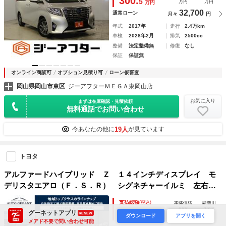
300.
5
万円
万円
万円
続
32,700
通常ローン
月々
円
年式
2017年
走行
2.4万km
車検
2028年2月
排気
2500cc
整備
法定整備無
修復
なし
保証
保証無
オンライン商談可
オプション見積り可
ローン仮審査
岡山県岡山市東区
ジーアフターＭＥＧＡ東岡山店
お気に入り
まずは在庫確認・見積依頼
無料通話でお問い合わせ
19人
今あなたの他に
が見ています
トヨタ
アルファードハイブリッド Ｚ １４インチディスプレイ モ
デリスタエアロ（Ｆ．Ｓ．Ｒ） シグネチャーイルミ 左右独
立ムーンルーフ ユニバーサルステップ デジタルインナーミ
支払総額
(税込)
本体価格
諸費用
ラー トヨタチームメイト カラーヘッドアアップディスプレ
688
17.8
705.
グーネットアプリ
8
RENEW
万円
万円
万円
ダウンロード
アプリを開く
イ
メアド不要で問い合わせ可能