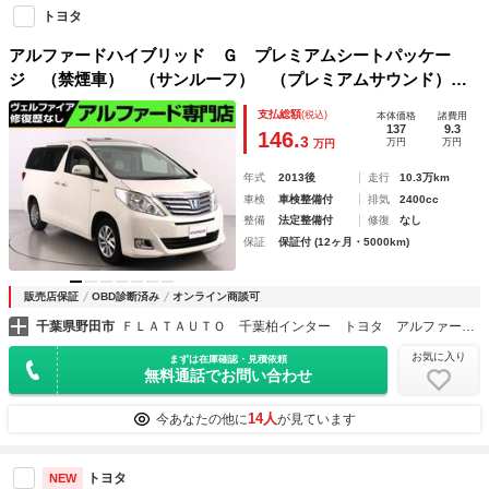
トヨタ
アルファードハイブリッド Ｇ プレミアムシートパッケー
ジ （禁煙車） （サンルーフ） （プレミアムサウンド）
リアエンターシステム 本革電動エアシート フルセグ シー
支払総額
(税込)
本体価格
諸費用
トメモリ＆ヒーター ＥＴＣ バックカメラ Ｂｌｕｅｔｏｏ
137
9.3
146.
3
万円
万円
万円
ｔｈ 両側電動スライドドア クルコン
年式
2013後
走行
10.3万km
車検
車検整備付
排気
2400cc
整備
法定整備付
修復
なし
保証
保証付 (12ヶ月・5000km)
販売店保証
OBD診断済み
オンライン商談可
千葉県野田市
ＦＬＡＴＡＵＴＯ 千葉柏インター トヨタ アルファード・ヴェルファイア修復歴なし専門店
お気に入り
まずは在庫確認・見積依頼
無料通話でお問い合わせ
14人
今あなたの他に
が見ています
トヨタ
NEW