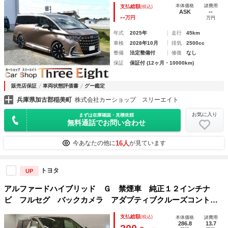
ＷＤ 後席モニター モデリスタエアロ 冷蔵庫 ヘッドレ
本体価格
諸費用
支払総額
(税込)
ストスピーカー カーテン ＪＢＬ 改良後車両 置くだけ
ASK
--
--
万円
万円
充電 純正フロアーマット
年式
2025年
走行
45km
車検
2028年10月
排気
2500cc
整備
法定整備付
修復
なし
保証
保証付 (12ヶ月・10000km)
販売店保証
車両状態評価書
グー鑑定
兵庫県加古郡稲美町
株式会社カーショップ スリーエイト
お気に入り
まずは在庫確認・見積依頼
無料通話でお問い合わせ
16人
今あなたの他に
が見ています
トヨタ
UP
アルファードハイブリッド Ｇ 禁煙車 純正１２インチナ
ビ フルセグ バックカメラ アダプティブクルーズコントロ
ール 両側電動スライドドア 後席モニター メモリ付パワー
支払総額
(税込)
本体価格
諸費用
シート ＥＴＣ２．０ レーンキープ Ｂｌｕｅｔｏｏｔｈ接
286.8
13.7