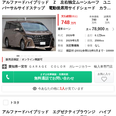
アルファードハイブリッド Ｚ 左右独立ムーンルーフ ユニ
バーサルサイドステップ 電動後席用サイドシェード カラー
ヘッドアップディスプレイ トヨタチームメイト アクティブ
支払総額
(税込)
本体価格
諸費用
操舵支援 ＦＣＴＡ ＬＣＡ プレシャスレオブロンド
740
8
748
万円
万円
万円
78,900
通常ローン
月々
円
年式
2026年
走行
0.1万km
車検
2029年3月
排気
2500cc
整備
法定整備無
修復
なし
保証
保証付 (2031(令和13)年3月まで・100000
販売店保証
オンライン商談可
愛知県一宮市
ＧＡＲＡＧＥ ＣＯＬＯＲ ガレージカラー 輸入車専門店
お気に入り
まずは在庫確認・見積依頼
無料通話でお問い合わせ
1人
今あなたの他に
が見ています
トヨタ
アルファードハイブリッド エグゼクティブラウンジ ハイブ