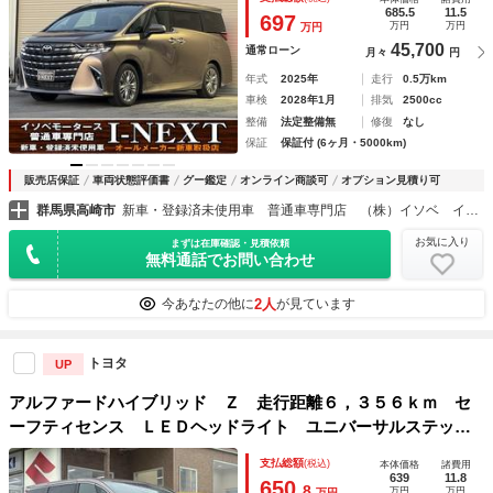
アラウンドビューモニター／シートベンチレーション／ＥＴＣ
685.5
11.5
697
万円
万円
万円
２．０
45,700
通常ローン
月々
円
年式
2025年
走行
0.5万km
車検
2028年1月
排気
2500cc
整備
法定整備無
修復
なし
保証
保証付 (6ヶ月・5000km)
販売店保証
車両状態評価書
グー鑑定
オンライン商談可
オプション見積り可
群馬県高崎市
新車・登録済未使用車 普通車専門店 （株）イソベ イソベモータース Ｉ－ＮＥＸＴ
お気に入り
まずは在庫確認・見積依頼
無料通話でお問い合わせ
2人
今あなたの他に
が見ています
トヨタ
UP
アルファードハイブリッド Ｚ 走行距離６，３５６ｋｍ セ
ーフティセンス ＬＥＤヘッドライト ユニバーサルステッ
プ ディスプレイオーディオ パノラミックビュー デジタル
支払総額
(税込)
本体価格
諸費用
インナーミラー ヘッドアップディスプレイ 快適温熱シート
639
11.8
650.
8
万円
万円
万円