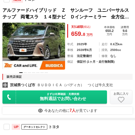
アルファードハイブリッド Ｚ サンルーフ ユニバーサルス
テップ 両電スラ １４型ナビ Ｄインナーミラー 全方位
Ｍ ＢＴ メモリ付Ｐシート シートヒーター・エアコン ス
支払総額
(税込)
本体価格
諸費用
テアヒーター 追従クルコン ＥＴＣ２．０ サンシェード
650.2
9.6
659.
8
万円
万円
万円
ＢＳＭ
年式
2025年
走行
0.6万km
車検
2028年6月
排気
2500cc
整備
法定整備付
修復
なし
保証
保証付 (1ヶ月・走行無制限)
販売店保証
茨城県つくば市
ＢＵＤＤＩＣＡ（バディカ） つくば牛久支社
お気に入り
まずは在庫確認・見積依頼
無料通話でお問い合わせ
7人
今あなたの他に
が見ています
トヨタ
UP
グーネットセレクト