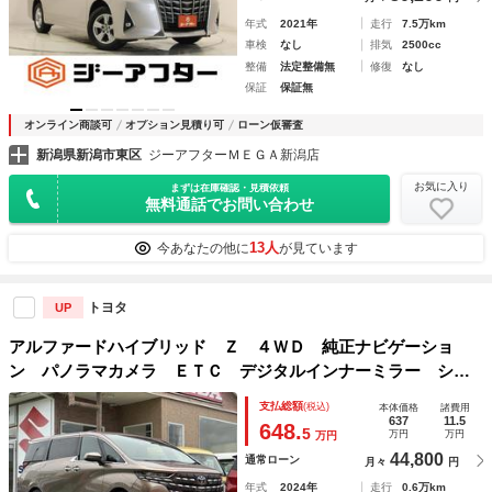
年式
2021年
走行
7.5万km
車検
なし
排気
2500cc
整備
法定整備無
修復
なし
保証
保証無
オンライン商談可
オプション見積り可
ローン仮審査
新潟県新潟市東区
ジーアフターＭＥＧＡ新潟店
お気に入り
まずは在庫確認・見積依頼
無料通話でお問い合わせ
13人
今あなたの他に
が見ています
トヨタ
UP
アルファードハイブリッド Ｚ ４ＷＤ 純正ナビゲーショ
ン パノラマカメラ ＥＴＣ デジタルインナーミラー シー
トヒーター＆ベンチレーション 後席モニター リヤオートエ
支払総額
(税込)
本体価格
諸費用
アコン ロールサンシェード パワーシート パワーバックド
637
11.5
648.
5
万円
万円
万円
ア
44,800
通常ローン
月々
円
年式
2024年
走行
0.6万km