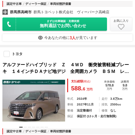
認定中古車
ディーラー保証
車両状態評価書
群馬県高崎市
群馬トヨペット株式会社 ヴィーパーク高崎店
お気に入り
まずは在庫確認・見積依頼
無料通話でお問い合わせ
3人
今あなたの他に
が見ています
トヨタ
アルファードハイブリッド Ｚ ４ＷＤ 衝突被害軽減ブレー
キ １４インチＤＡナビ地デジ 全周囲カメラ ＢＳＭ レー
ダークルーズ 車線逸脱警報 シートヒーター＆クール 前後
支払総額
(税込)
本体価格
諸費用
ドラレコ パワーバックドア ３眼ＬＥＤライト ワンオーナ
578.8
9.8
588.
6
万円
万円
万円
ー
年式
2024年
走行
3.8万km
車検
2027年11月
排気
2500cc
整備
法定整備付
修復
なし
保証
保証付 (12ヶ月・走行無制限)
認定中古車
ディーラー保証
車両状態評価書