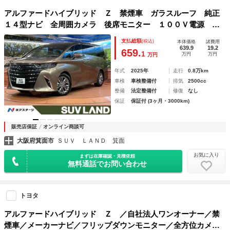
アルファードハイブリッド Ｚ 禁煙車 ガラスルーフ 純正
１４型ナビ 全周囲カメラ 後席モニター １００Ｖ電源 デ
ジタルインナーミラー ブラインドスポットモニター シート
支払総額
(税込)
本体価格
諸費用
ヒーター シートベンチレーション メモリー付きパワーシー
639.9
19.2
659.
1
万円
万円
万円
ト
年式
2025年
走行
0.8万km
車検
車検整備付
排気
2500cc
整備
法定整備付
修復
なし
保証
保証付 (3ヶ月・3000km)
販売店保証
オンライン商談可
大阪府箕面市
ＳＵＶ ＬＡＮＤ 箕面
お気に入り
まずは在庫確認・見積依頼
無料通話でお問い合わせ
トヨタ
アルファードハイブリッド Ｚ ／自社法人ワンオーナー／禁
煙車／メーカーナビ／フリップダウンモニター／全方位カメラ