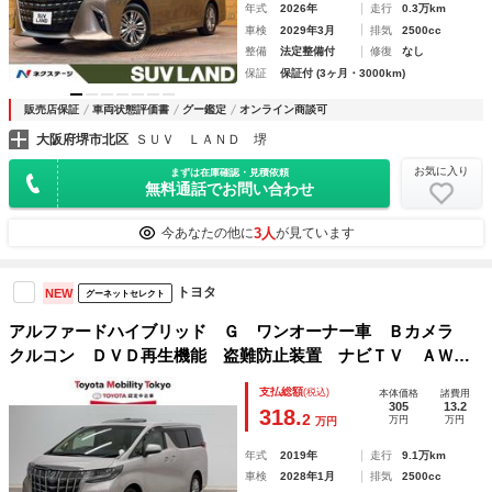
年式
2026年
走行
0.3万km
車検
2029年3月
排気
2500cc
整備
法定整備付
修復
なし
保証
保証付 (3ヶ月・3000km)
販売店保証
車両状態評価書
グー鑑定
オンライン商談可
大阪府堺市北区
ＳＵＶ ＬＡＮＤ 堺
お気に入り
まずは在庫確認・見積依頼
無料通話でお問い合わせ
3人
今あなたの他に
が見ています
トヨタ
NEW
グーネットセレクト
アルファードハイブリッド Ｇ ワンオーナー車 Ｂカメラ
クルコン ＤＶＤ再生機能 盗難防止装置 ナビＴＶ ＡＷ
キーレス ＡＢＳ Ｗエアコン エアバッグ サンル－フ Ｌ
支払総額
(税込)
本体価格
諸費用
ＥＤヘッド スマートキー ３列シート アイスト 横滑り防
305
13.2
318.
2
万円
万円
万円
止機能
年式
2019年
走行
9.1万km
車検
2028年1月
排気
2500cc