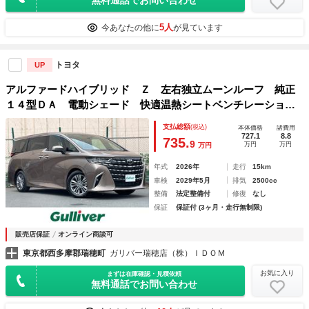
5人
今あなたの他に
が見ています
トヨタ
UP
アルファードハイブリッド Ｚ 左右独立ムーンルーフ 純正
１４型ＤＡ 電動シェード 快適温熱シートベンチレーショ
ン ステアリングヒーター ユニバーサルステップ パノラミ
支払総額
(税込)
本体価格
諸費用
ックビューモニター デジタルインナーミラー ワイヤレス充
727.1
8.8
735.
9
万円
万円
万円
電
年式
2026年
走行
15km
車検
2029年5月
排気
2500cc
整備
法定整備付
修復
なし
保証
保証付 (3ヶ月・走行無制限)
販売店保証
オンライン商談可
東京都西多摩郡瑞穂町
ガリバー瑞穂店（株）ＩＤＯＭ
お気に入り
まずは在庫確認・見積依頼
無料通話でお問い合わせ