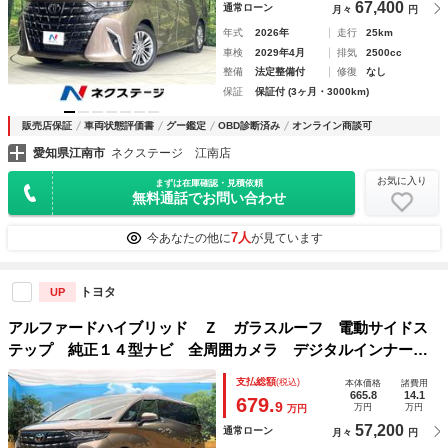
67,400
通常ローン
月々
円
年式
2026年
走行
25km
車検
2029年4月
排気
2500cc
整備
法定整備付
修復
なし
保証
保証付 (3ヶ月・3000km)
販売店保証
車両状態評価書
グー鑑定
OBD診断済み
オンライン商談可
愛知県江南市
ネクステージ 江南店
お気に入り
まずは在庫確認・見積依頼
無料通話でお問い合わせ
7人
今あなたの他に
が見ています
トヨタ
UP
アルファードハイブリッド Ｚ ガラスルーフ 電動サイドス
テップ 純正１４型ナビ 全周囲カメラ デジタルインナーミ
ラー ブラインドスポットモニター シートベンチレーショ
支払総額
(税込)
本体価格
諸費用
ン ＬＥＤヘッドライト パワーバックドア トヨタセーフテ
665.8
14.1
679.
9
万円
万円
万円
ィセンス
57,200
通常ローン
月々
円