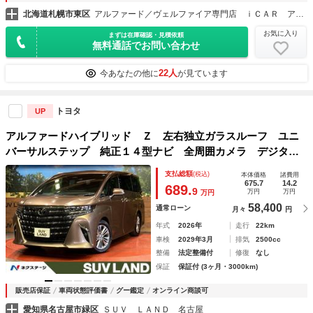
北海道札幌市東区
アルファード／ヴェルファイア専門店 ｉＣＡＲ アイカー
お気に入り
まずは在庫確認・見積依頼
無料通話でお問い合わせ
22人
今あなたの他に
が見ています
トヨタ
UP
アルファードハイブリッド Ｚ 左右独立ガラスルーフ ユニ
バーサルステップ 純正１４型ナビ 全周囲カメラ デジタル
インナーミラー １００Ｖ電源 セーフティセンス レーダー
支払総額
(税込)
本体価格
諸費用
クルーズ 禁煙車 電動リアゲート 合皮シート シートエア
675.7
14.2
689.
9
万円
万円
万円
コン
58,400
通常ローン
月々
円
年式
2026年
走行
22km
車検
2029年3月
排気
2500cc
整備
法定整備付
修復
なし
保証
保証付 (3ヶ月・3000km)
販売店保証
車両状態評価書
グー鑑定
オンライン商談可
愛知県名古屋市緑区
ＳＵＶ ＬＡＮＤ 名古屋