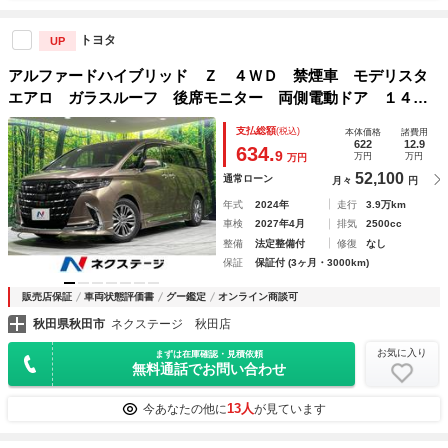
トヨタ
UP
アルファードハイブリッド Ｚ ４ＷＤ 禁煙車 モデリスタ
エアロ ガラスルーフ 後席モニター 両側電動ドア １４型
純正ナビ 全周囲カメラ ＥＴＣ ドラレコ パワーバックド
支払総額
(税込)
本体価格
諸費用
ア ＬＥＤヘッドライト ＬＥＤフォグライト Ｂｌｕｅｔｏ
622
12.9
634.
9
万円
万円
万円
ｏｔｈ
52,100
通常ローン
月々
円
年式
2024年
走行
3.9万km
車検
2027年4月
排気
2500cc
整備
法定整備付
修復
なし
保証
保証付 (3ヶ月・3000km)
販売店保証
車両状態評価書
グー鑑定
オンライン商談可
秋田県秋田市
ネクステージ 秋田店
お気に入り
まずは在庫確認・見積依頼
無料通話でお問い合わせ
13人
今あなたの他に
が見ています