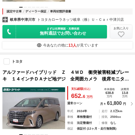
認定中古車
ディーラー保証
車両状態評価書
岐阜県中津川市
トヨタカローラネッツ岐阜（株）Ｕ－Ｃａｒ中津川店
お気に入り
まずは在庫確認・見積依頼
無料通話でお問い合わせ
13人
今あなたの他に
が見ています
トヨタ
アルファードハイブリッド Ｚ ４ＷＤ 衝突被害軽減ブレー
キ １４インチＤＡナビ地デジ 全周囲カメラ 後席モニタ
ー ＢＳＭ レーダークルーズ 車線逸脱警報 クリアランス
支払総額
(税込)
本体価格
諸費用
ソナー シートヒーター＆クール ステアリングヒーター パ
638.8
13.8
652.
6
万円
万円
万円
ワーバックドア ＡＣ１００Ｖ－１５００Ｗ ３眼ＬＥＤライ
61,800
通常ローン
月々
円
ト
年式
2024年
走行
2.3万km
車検
車検整備付
排気
2500cc
整備
法定整備付
修復
なし
保証
保証付 (12ヶ月・走行無制限)