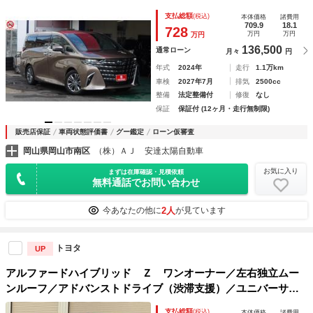
／ソナー／ＢＳＭ／ドラレコ／ＥＴＣ／本革パワーシート／ガ
支払総額
(税込)
本体価格
諸費用
ラスルーフ／Ｗパワスラ／ユニバーサルステップ／デジタルミ
709.9
18.1
728
万円
万円
万円
ラー／
136,500
通常ローン
月々
円
年式
2024年
走行
1.1万km
車検
2027年7月
排気
2500cc
整備
法定整備付
修復
なし
保証
保証付 (12ヶ月・走行無制限)
販売店保証
車両状態評価書
グー鑑定
ローン仮審査
岡山県岡山市南区
（株）ＡＪ 安達太陽自動車
お気に入り
まずは在庫確認・見積依頼
無料通話でお問い合わせ
2人
今あなたの他に
が見ています
トヨタ
UP
アルファードハイブリッド Ｚ ワンオーナー／左右独立ムー
ンルーフ／アドバンストドライブ（渋滞支援）／ユニバーサル
ステップ／ドライバーモニターカメラ／コネクティッドナビ／
支払総額
(税込)
本体価格
諸費用