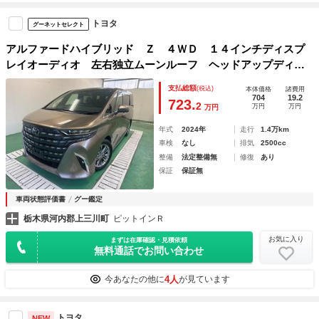
トヨタ
グーネットセレクト
アルファードハイブリッド Ｚ ４ＷＤ １４インチディスプ
レイオーディオ 左右独立ムーンルーフ ヘッドアップディス
プレイ リヤモニター アラウンドビュー アドバンスドパー
支払総額
(税込)
本体価格
諸費用
ク
704
19.2
723.
2
万円
万円
万円
年式
2024年
走行
1.4万km
車検
なし
排気
2500cc
整備
法定整備無
修復
あり
保証
保証無
車両状態評価書
グー鑑定
栃木県河内郡上三川町
ピットインＲ
お気に入り
まずは在庫確認・見積依頼
無料通話でお問い合わせ
4人
今あなたの他に
が見ています
トヨタ
NEW