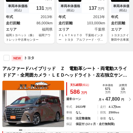
ラ ＥＴＣ ドラレコ 両側電
フ） （プレミアムサウン
ＷＤ 革シー
動スライド ３列シート ＨＩ
ド） リアエンターシステム
安全装備 衝
車両本体価格
車両本体価格
車両本体価格
131
137
万円
万円
Ｄヘッドライト ４ＷＤ スマ
本革電動エアシート フルセ
ム 横滑り防
(税込)
(税込)
(税込)
ートキー 乗車定員７人
グ シートメモリ＆ヒーター
エアバッグ 
年式
2013年
年式
2013年
年式
ＥＴＣ バックカメラ Ｂｌｕ
ントロール 
走行距離
86,000km
走行距離
103,000km
走行距離
ｅｔｏｏｔｈ 両側電動スライ
ックカメラ 
エリア
福岡県
ドドア クルコン
エリア
千葉県
Ｄ
エリア
福岡トヨペット（株） 福岡アウ
ＦＬＡＴＡＵＴＯ 千葉柏インタ
トヨタユナイ
トレット中古車センター
ー トヨタ アルファード・ヴェ
磐田中古車展示
ルファイア修復歴なし専門店
トヨタ
NEW
アルファードハイブリッド Ｚ 電動革シート・両電動スライ
ドドア・全周囲カメラ・ＬＥＤヘッドライト・左右独立サンル
ーフ・１３．２型フリップダウンモニタ・シートヒーター＆エ
支払総額
(税込)
本体価格
諸費用
アシート・ハンドルヒータ・ユニバーサルステップ・電動バッ
571
15
586
万円
万円
万円
クドア
47,800
通常ローン
月々
円
年式
2023年
走行
4.1万km
車検
なし
排気
2500cc
整備
法定整備無
修復
なし
保証
保証付 (12ヶ月・走行無制限)