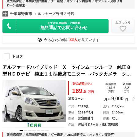
販売店保証
車両状態評価書
グー鑑定
オンライン商談可
オプション見積り可
ローン仮審査
千葉県野田市
エルレカーズ野田２号店
お気に入り
まずは在庫確認・見積依頼
無料通話でお問い合わせ
23人
今あなたの他に
が見ています
トヨタ
アルファードハイブリッド Ｘ ツインムーンルーフ 純正８
型ＨＤＤナビ 純正１１型後席モニター バックカメラ クル
ーズコントロール 前後ドライブレコーダー モデリスタフル
支払総額
(税込)
本体価格
諸費用
エアロ タナベダウンサス ロクサー二１９ＡＷ 社外ＬＥＤ
161.6
8.2
169.
8
万円
万円
万円
テール
9,000
通常ローン
月々
円
年式
2012後
走行
7.6万km
車検
2028年5月
排気
2400cc
整備
法定整備付
修復
なし
保証
保証付 (12ヶ月・走行無制限)
販売店保証
車両状態評価書
グー鑑定
OBD診断済み
オンライン商談可