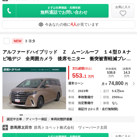
お気に入り
まずは在庫確認・見積依頼
無料通話でお問い合わせ
4人
今あなたの他に
が見ています
トヨタ
NEW
アルファードハイブリッド Ｚ ムーンルーフ １４型ＤＡナ
ビ地デジ 全周囲カメラ 後席モニター 衝突被害軽減ブレー
キ ＢＳＭ 前後ドラレコ レーダークルーズ シートヒータ
支払総額
(税込)
本体価格
諸費用
ー＆クール パワーバックドア ３眼ＬＥＤライト ワンオー
538.8
14.3
553.
1
万円
万円
万円
ナー
74,800
通常ローン
月々
円
年式
2023年
走行
5.6万km
車検
車検整備付
排気
2500cc
整備
法定整備付
修復
なし
保証
保証付 (12ヶ月・走行無制限)
認定中古車
ディーラー保証
車両状態評価書
群馬県太田市
群馬トヨペット株式会社 ヴィーパーク太田
お気に入り
まずは在庫確認・見積依頼