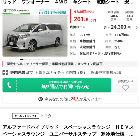
リッド ワンオーナー ４ＷＤ 革シート 電動シート 安全
装備 衝突被害軽減システム 横滑り防止機能 ＡＢＳ エア
支払総額
(税込)
本体価格
諸費用
バッグ オートクルーズコントロール 盗難防止装置 バック
248.6
13.3
261.
9
万円
万円
万円
カメラ 後席モニター ＣＤ
24,300
残価ローン
月々
円
年式
2017年
走行
11.5万km
車検
車検整備付
排気
2500cc
整備
法定整備付
修復
なし
保証
保証付 (12ヶ月・走行無制限)
認定中古車
ディーラー保証
車両状態評価書
オンライン商談可
静岡県磐田市
トヨタユナイテッド静岡（株） 磐田中古車展示場
お気に入り
まずは在庫確認・見積依頼
無料通話でお問い合わせ
24人
今あなたの他に
が見ています
トヨタ
グーネットセレクト
アルファードハイブリッド スペーシャスラウンジ ＨＥＶス
ペーシャスラウンジ ユニバーサルステップ 寒冷地仕様 ４