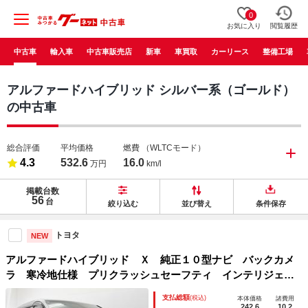
0
お気に入り
閲覧履歴
中古車
輸入車
中古車販売店
新車
車買取
カーリース
整備工場
アルファードハイブリッド シルバー系（ゴールド）
の中古車
総合評価
平均価格
燃費
（WLTCモード）
4.3
532.6
16.0
万円
km/l
掲載台数
56
台
絞り込む
並び替え
条件保存
トヨタ
NEW
アルファードハイブリッド Ｘ 純正１０型ナビ バックカメ
ラ 寒冷地仕様 プリクラッシュセーフティ インテリジェン
トクリアランスソナー レーダークルーズコントロール 両側
支払総額
(税込)
本体価格
諸費用
パワースライドドア ビルトインＥＴＣ オートブレーキホー
242.6
10.2