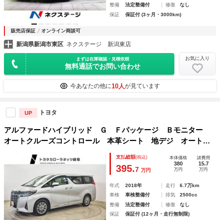
整備
法定整備付
修復
なし
保証
保証付 (3ヶ月・3000km)
販売店保証
オンライン商談可
新潟県新潟市東区
ネクステージ 新潟東店
お気に入り
まずは在庫確認・見積依頼
無料通話でお問い合わせ
10人
今あなたの他に
が見ています
トヨタ
UP
アルファードハイブリッド Ｇ Ｆパッケージ Ｂモニター
オートクルーズコントロール 本革シート 地デジ オートエ
アコン 電動シート ＡＢＳ エアバッグ ＥＴＣ キーレ
支払総額
(税込)
本体価格
諸費用
ス 盗難防止装置 メモリーナビ 横滑防止 ３列シート ア
380
15.7
395.
7
万円
万円
万円
ルミ ＤＶＤ再生
年式
2018年
走行
6.7万km
車検
車検整備付
排気
2500cc
整備
法定整備付
修復
なし
保証
保証付 (12ヶ月・走行無制限)