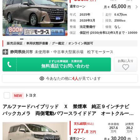
45,000
通常ローン
月々
円
年式
2025年
走行
0.6万km
車検
2028年3月
排気
2500cc
整備
法定整備付
修復
なし
保証
保証付 (2030(令和12)年3月まで・100000
販売店保証
車両状態評価書
グー鑑定
オンライン商談可
静岡県掛川市
未使用車・中古車大型展示場 松下モータース
お気に入り
まずは在庫確認・見積依頼
無料通話でお問い合わせ
4人
今あなたの他に
が見ています
トヨタ
NEW
アルファードハイブリッド Ｘ 禁煙車 純正９インチナビ
バックカメラ 両側電動パワースライドドア オートクルーズ
コントロール ＬＥＤヘッドライト ＬＥＤフロントフォグラ
支払総額
(税込)
本体価格
諸費用
イト ＥＴＣ リアトラフィックアラート Ｂｌｕｅｔｏｏｔ
257.6
20.2
277.
8
万円
万円
万円
ｈ接続
30,200
通常ローン
月々
円