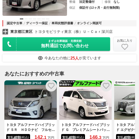
整備
法定整備付
修復
なし
保証
保証付 (12ヶ月・走行無制限)
認定中古車
ディーラー保証
車両状態評価書
オンライン商談可
東京都江東区
トヨタモビリティ東京（株）Ｕ－Ｃａｒ深川店
お気に入り
まずは在庫確認・見積依頼
無料通話でお問い合わせ
25人
今あなたの他に
が見ています
あなたにおすすめの中古車
トヨタ アルファードハイブリッ
トヨタ アルファードハイブリッ
トヨタ アルフ
ド ＳＲ ＨＤＤナビ フルセ
ド Ｇ プレミアムシートパッケ
ド エグゼクテ
グ 後席モニター バックカメ
ージ （禁煙車） （サンルー
イブリッド 
142.
146.
1
3
支払総額
支払総額
支払総額
(税込)
(税込)
(税込)
万円
万円