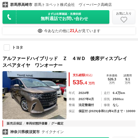
群馬県高崎市
群馬トヨペット株式会社 ヴィーパーク高崎店
お気に入り
まずは在庫確認・見積依頼
無料通話でお問い合わせ
21人
今あなたの他に
が見ています
トヨタ
アルファードハイブリッド Ｚ ４ＷＤ 後席ディスプレイ
スペアタイヤ ワンオーナー
支払総額
(税込)
本体価格
諸費用
526.3
9.1
535.
4
万円
万円
万円
年式
2024年
走行
6.4万km
車検
2027年4月
排気
2500cc
整備
法定整備付
修復
なし
保証
保証付 (2029(令和11)年4月まで・100000
販売店保証
車両状態評価書
グー鑑定
神奈川県横須賀市
テイクナイン