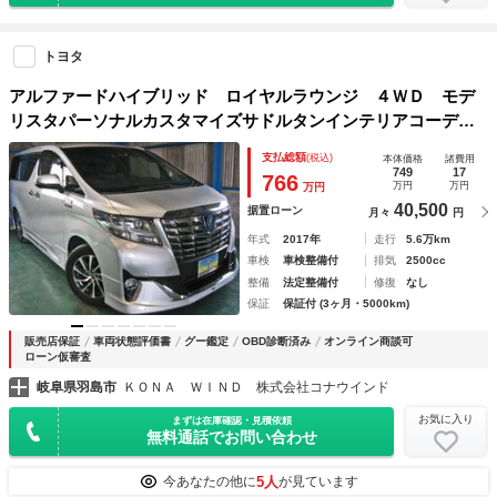
トヨタ
アルファードハイブリッド ロイヤルラウンジ ４ＷＤ モデ
リスタパーソナルカスタマイズサドルタンインテリアコーディ
ネーションエクストラキャビネット冷蔵庫ＶＩＰリラクゼーシ
支払総額
(税込)
本体価格
諸費用
ョンシート２４型ディスプレイ液晶調光リヤシェードモデリス
749
17
766
万円
万円
万円
タエアロステッパルＳ
40,500
据置ローン
月々
円
年式
2017年
走行
5.6万km
車検
車検整備付
排気
2500cc
整備
法定整備付
修復
なし
保証
保証付 (3ヶ月・5000km)
販売店保証
車両状態評価書
グー鑑定
OBD診断済み
オンライン商談可
ローン仮審査
岐阜県羽島市
ＫＯＮＡ ＷＩＮＤ 株式会社コナウインド
お気に入り
まずは在庫確認・見積依頼
無料通話でお問い合わせ
5人
今あなたの他に
が見ています