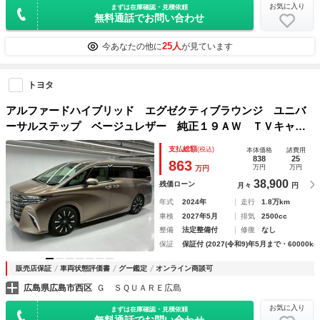
お気に入り
まずは在庫確認・見積依頼
無料通話でお問い合わせ
25人
今あなたの他に
が見ています
トヨタ
アルファードハイブリッド エグゼクティブラウンジ ユニバ
ーサルステップ ベージュレザー 純正１９ＡＷ ＴＶキャン
セラー １オーナー ＣＤ／ＤＶＤプレイヤー 前後ドラレ
支払総額
(税込)
本体価格
諸費用
コ リアタブレット２個 後席モニター ＪＢＬ ＣａｒＰｌ
838
25
863
万円
万円
万円
ａｙ エグゼクティブラウンジ
38,900
残価ローン
月々
円
年式
2024年
走行
1.8万km
車検
2027年5月
排気
2500cc
整備
法定整備付
修復
なし
保証
保証付 (2027(令和9)年5月まで・60000km
販売店保証
車両状態評価書
グー鑑定
オンライン商談可
広島県広島市西区
Ｇ ＳＱＵＡＲＥ広島
お気に入り
まずは在庫確認・見積依頼
無料通話でお問い合わせ