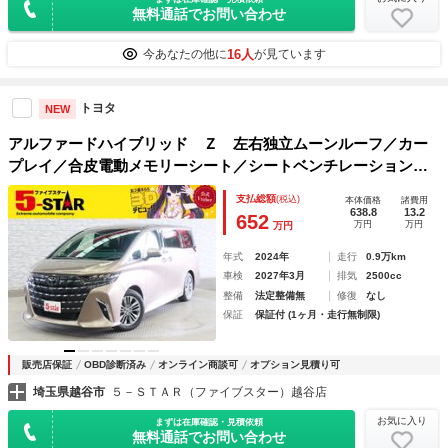
無料通話でお問い合わせ
16人
今あなたの他に
が見ています
トヨタ
NEW
アルファードハイブリッド Ｚ 左右独立ムーンルーフ／カー
プレイ／合皮電動メモリーシート／シートベンチレーション／
トヨタセーフティセンス／デジタルインナーミラー／レーダー
支払総額
(税込)
本体価格
諸費用
クルコン／プロアクティブドライブ／パノラミックビューモニ
638.8
13.2
652
万円
万円
万円
ター
年式
2024年
走行
0.9万km
車検
2027年3月
排気
2500cc
整備
法定整備無
修復
なし
保証
保証付 (1ヶ月・走行無制限)
販売店保証
OBD診断済み
オンライン商談可
オプション見積り可
埼玉県越谷市
５－ＳＴＡＲ（ファイブスター）越谷店
お気に入り
まずは在庫確認・見積依頼
無料通話でお問い合わせ