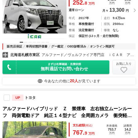
252.
8
万円
万円
万円
ルド
13,300
通常ローン
月々
円
年式
2017年
走行
9.6万km
車検
車検整備付
排気
2500cc
整備
法定整備付
修復
なし
保証
保証付 (12ヶ月・走行無制限)
販売店保証
車両状態評価書
グー鑑定
OBD診断済み
オンライン商談可
北海道札幌市東区
アルファード／ヴェルファイア専門店 ｉＣＡＲ アイカー
お気に入り
まずは在庫確認・見積依頼
無料通話でお問い合わせ
20人
今あなたの他に
が見ています
トヨタ
UP
アルファードハイブリッド Ｚ 禁煙車 左右独立ムーンルー
フ 両側電動ドア 純正１４型ナビ 全周囲カメラ 衝突軽
減 レーダークルーズ 電動リアゲート レザーシート シー
支払総額
(税込)
本体価格
諸費用
トエアコン コーナーセンサー ブラインドスポットモニター
753.7
14.2
767.
9
万円
万円
万円