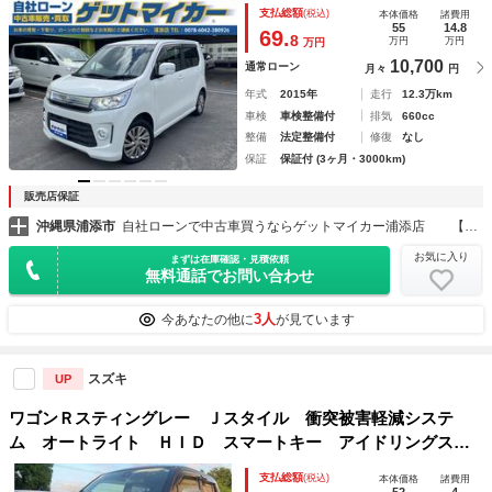
ＴＣ オートハイビーム オートライト オートエアコン Ｃ
支払総額
(税込)
本体価格
諸費用
Ｄ ＤＶＤ再生 地デジ ＨＩＤフォグ
55
14.8
69.
8
万円
万円
万円
10,700
通常ローン
月々
円
年式
2015年
走行
12.3万km
車検
車検整備付
排気
660cc
整備
法定整備付
修復
なし
保証
保証付 (3ヶ月・3000km)
販売店保証
沖縄県浦添市
自社ローンで中古車買うならゲットマイカー浦添店 【自社ローン取り扱い店】
お気に入り
まずは在庫確認・見積依頼
無料通話でお問い合わせ
3人
今あなたの他に
が見ています
スズキ
UP
ワゴンＲスティングレー Ｊスタイル 衝突被害軽減システ
ム オートライト ＨＩＤ スマートキー アイドリングスト
ップ 電動格納ミラー シートヒーター ベンチシート ＣＶ
支払総額
(税込)
本体価格
諸費用
Ｔ 盗難防止システム ＡＢＳ ＥＳＣ Ｂｌｕｅｔｏｏｔｈ