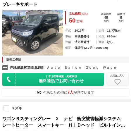
ブレーキサポート
支払総額
(税込)
本体価格
諸費用
45
5
50
万円
万円
万円
年式
2015年
走行
11.7万km
車検
車検整備付
排気
660cc
整備
法定整備付
修復
なし
保証
保証付 (3ヶ月・3000km)
販売店保証
沖縄県島尻郡南風原町
Ａｕｔｏ Ｓａｌｏｎ Ｇｏｏｄ Ｗａｖｅ
お気に入り
まずは在庫確認・見積依頼
無料通話でお問い合わせ
7人
今あなたの他に
が見ています
スズキ
ワゴンＲスティングレー Ｘ ナビ 衝突被害軽減システム
シートヒーター スマートキー ＨＩＤヘッド ビルトインＥ