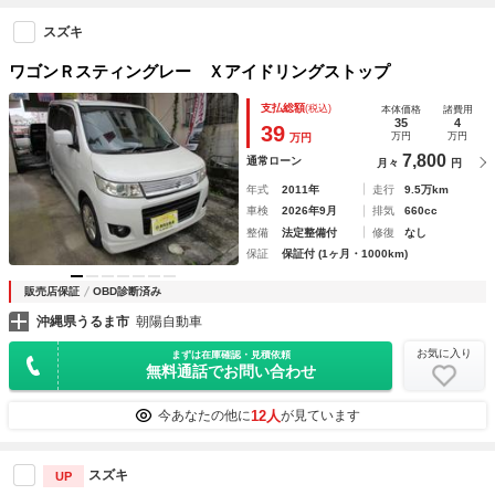
スズキ
ワゴンＲスティングレー Ｘアイドリングストップ
支払総額
(税込)
本体価格
諸費用
35
4
39
万円
万円
万円
7,800
通常ローン
月々
円
年式
2011年
走行
9.5万km
車検
2026年9月
排気
660cc
整備
法定整備付
修復
なし
保証
保証付 (1ヶ月・1000km)
販売店保証
OBD診断済み
沖縄県うるま市
朝陽自動車
お気に入り
まずは在庫確認・見積依頼
無料通話でお問い合わせ
12人
今あなたの他に
が見ています
スズキ
UP