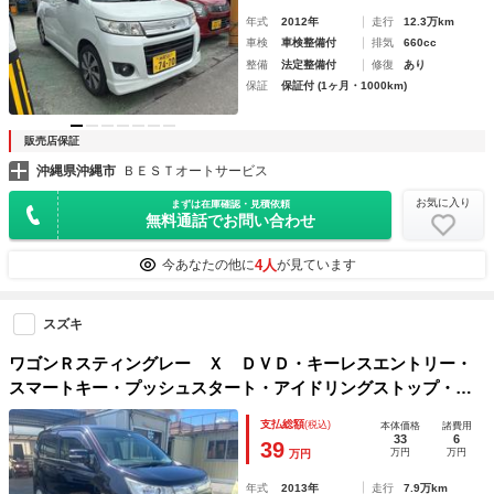
年式
2012年
走行
12.3万km
車検
車検整備付
排気
660cc
整備
法定整備付
修復
あり
保証
保証付 (1ヶ月・1000km)
販売店保証
沖縄県沖縄市
ＢＥＳＴオートサービス
お気に入り
まずは在庫確認・見積依頼
無料通話でお問い合わせ
4人
今あなたの他に
が見ています
スズキ
ワゴンＲスティングレー Ｘ ＤＶＤ・キーレスエントリー・
スマートキー・プッシュスタート・アイドリングストップ・Ｈ
ＩＤヘッドライト・純正フルエアロ・純正アルミ・フォグラン
支払総額
(税込)
本体価格
諸費用
プ
33
6
39
万円
万円
万円
年式
2013年
走行
7.9万km