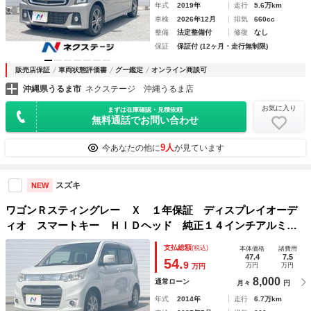
年式
2019年
走行
5.6万km
車検
2026年12月
排気
660cc
整備
法定整備付
修復
なし
保証
保証付 (12ヶ月・走行無制限)
販売店保証
車両状態評価書
グー鑑定
オンライン商談可
沖縄県うるま市
ネクステージ 沖縄うるま店
お気に入り
まずは在庫確認・見積依頼
無料通話でお問い合わせ
9人
今あなたの他に
が見ています
スズキ
NEW
ワゴンＲスティングレー Ｘ １年保証 ディスプレイオーデ
ィオ スマートキー ＨＩＤヘッド 純正１４インチアルミ
オートライト オートエアコン Ｂｌｕｅｔｏｏｔｈ ＣＤ
支払総額
(税込)
本体価格
諸費用
フルセグ
47.4
7.5
54.
9
万円
万円
万円
8,000
通常ローン
月々
円
年式
2014年
走行
6.7万km