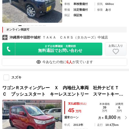
車検
車検整備付
排気
660cc
整備
法定整備付
修復
あり
保証
保証無
オンライン商談可
沖縄県中頭郡中城村
ＴＡＫＡ ＣＡＲＳ（タカカーズ）中城店
お気に入り
まずは在庫確認・見積依頼
無料通話でお問い合わせ
6人
今あなたの他に
が見ています
スズキ
ワゴンＲスティングレー Ｘ 内地仕入車両 社外ナビＥＴ
Ｃ プッシュスタート キーレスエントリー スマートキー
アイドリングストップ ＨＩＤ 電動格納ミラー 衝突安全ボ
支払総額
(税込)
本体価格
諸費用
ディ ＡＢＳ
39
6
45
万円
万円
万円
8,800
通常ローン
月々
円
年式
2013年
走行
10.6万km