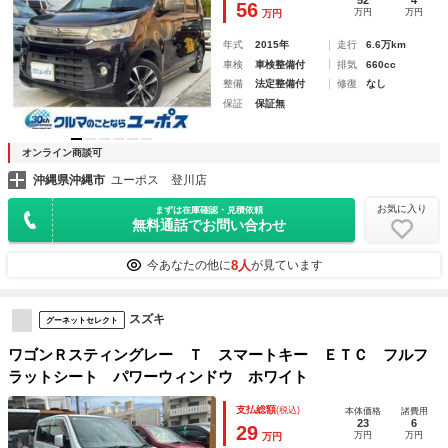
52
4
56
万円
万円
万円
年式
2015年
走行
6.6万km
車検
車検整備付
排気
660cc
整備
法定整備付
修復
なし
保証
保証無
オンライン商談可
沖縄県沖縄市
ユーポス 登川店
お気に入り
まずは在庫確認・見積依頼
無料通話でお問い合わせ
8人
今あなたの他に
が見ています
スズキ
グーネットセレクト
ワゴンＲスティングレー Ｔ スマートキー ＥＴＣ フルフ
ラットシート パワーウィンドウ ホワイト
支払総額
(税込)
本体価格
諸費用
23
6
29
万円
万円
万円