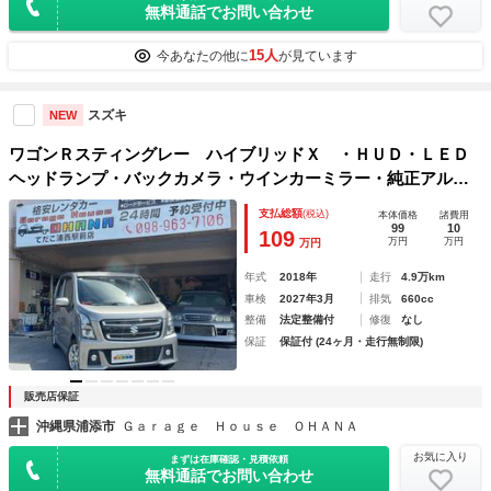
無料通話でお問い合わせ
15人
今あなたの他に
が見ています
スズキ
NEW
ワゴンＲスティングレー ハイブリッドＸ ・ＨＵＤ・ＬＥＤ
ヘッドランプ・バックカメラ・ウインカーミラー・純正アルミ
ホイール・プッシュスタート・クラッツィオシートカバー・ド
支払総額
(税込)
本体価格
諸費用
ライブレコーダー
99
10
109
万円
万円
万円
年式
2018年
走行
4.9万km
車検
2027年3月
排気
660cc
整備
法定整備付
修復
なし
保証
保証付 (24ヶ月・走行無制限)
販売店保証
沖縄県浦添市
Ｇａｒａｇｅ Ｈｏｕｓｅ ＯＨＡＮＡ
お気に入り
まずは在庫確認・見積依頼
無料通話でお問い合わせ