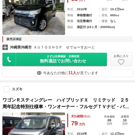
年式
2016年
走行
10.2万km
車検
車検整備付
排気
660cc
整備
法定整備付
修復
なし
保証
保証付 (24ヶ月・20000km)
販売店保証
沖縄県沖縄市
ＡＵＴＯＳＨＯＰ せでゅーすおーと
お気に入り
まずは在庫確認・見積依頼
無料通話でお問い合わせ
11人
今あなたの他に
が見ています
スズキ
ワゴンＲスティングレー ハイブリッドＸ リミテッド ２５
周年記念特別仕様車・ワンオーナー・フルセグＴＶナビ・バッ
クカメラ・プッシュスタート・オプションカラー
支払総額
(税込)
本体価格
諸費用
69
10
79
万円
万円
万円
年式
2018年
走行
12.4万km