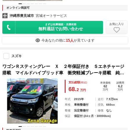
オンライン商談可
沖縄県豊見城市
宮城オートサービス
お気に入り
まずは在庫確認・見積依頼
無料通話でお問い合わせ
15人
今あなたの他に
が見ています
スズキ
ワゴンＲスティングレー Ｘ ２年保証付き Ｓエネチャージ
搭載 マイルドハイブリッド車 衝突軽減ブレーキ搭載 純正
ＨＩＤライト フォグランプ リアスポイラー バックカメ
支払総額
(税込)
本体価格
諸費用
ラ 運転席シートヒーター ＢＬＵＥＴＯＯＴＨ プッシュス
62
6.2
68.
2
万円
万円
万円
タート
年式
2015年
走行
7.9万km
車検
車検整備付
排気
660cc
整備
法定整備付
修復
なし
保証
保証付 (24ヶ月・30000km)