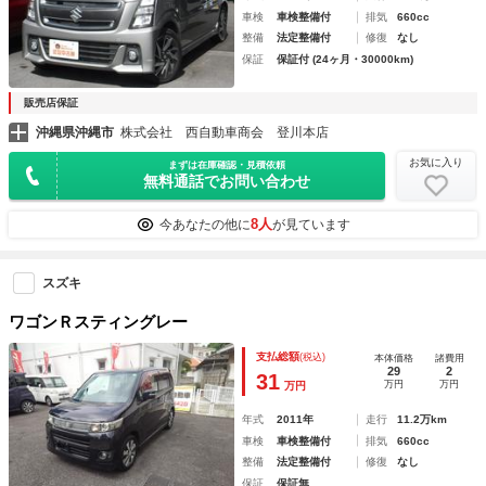
車検
車検整備付
排気
660cc
整備
法定整備付
修復
なし
保証
保証付 (24ヶ月・30000km)
販売店保証
沖縄県沖縄市
株式会社 西自動車商会 登川本店
お気に入り
まずは在庫確認・見積依頼
無料通話でお問い合わせ
8人
今あなたの他に
が見ています
スズキ
ワゴンＲスティングレー
支払総額
(税込)
本体価格
諸費用
29
2
31
万円
万円
万円
年式
2011年
走行
11.2万km
車検
車検整備付
排気
660cc
整備
法定整備付
修復
なし
保証
保証無