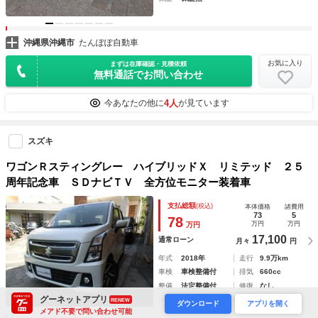
沖縄県沖縄市
たんぽぽ自動車
お気に入り
まずは在庫確認・見積依頼
無料通話でお問い合わせ
4人
今あなたの他に
が見ています
スズキ
ワゴンＲスティングレー ハイブリッドＸ リミテッド ２５
周年記念車 ＳＤナビＴＶ 全方位モニター装着車
支払総額
(税込)
本体価格
諸費用
73
5
78
万円
万円
万円
17,100
通常ローン
月々
円
年式
2018年
走行
9.9万km
車検
車検整備付
排気
660cc
整備
法定整備付
修復
なし
グーネットアプリ
保証
保証付 (3ヶ月・3000km)
RENEW
ダウンロード
アプリを開く
メアド不要で問い合わせ可能