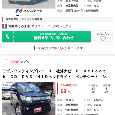
車検
2027年5月
排気
660cc
整備
法定整備付
修復
なし
保証
保証付 (12ヶ月・走行無制限)
販売店保証
オンライン商談可
沖縄県うるま市
ネクステージ 沖縄うるま店
お気に入り
まずは在庫確認・見積依頼
無料通話でお問い合わせ
3人
今あなたの他に
が見ています
スズキ
NEW
ワゴンＲスティングレー Ｘ 社外ナビ Ｂｌｕｅｔｏｏｔ
ｈ ＣＤ ＤＶＤ ＨＩＤヘッドライト ベンチシート シー
トヒーター 電動格納ミラー 純正アルミホイール オートエ
支払総額
(税込)
本体価格
諸費用
アコン スマートキー プッシュスタート アイドリングスト
63
5
68
万円
万円
万円
ップ
年式
2016年
走行
4.9万km
車検
車検整備付
排気
660cc
整備
法定整備付
修復
なし
保証
保証付 (12ヶ月・走行無制限)