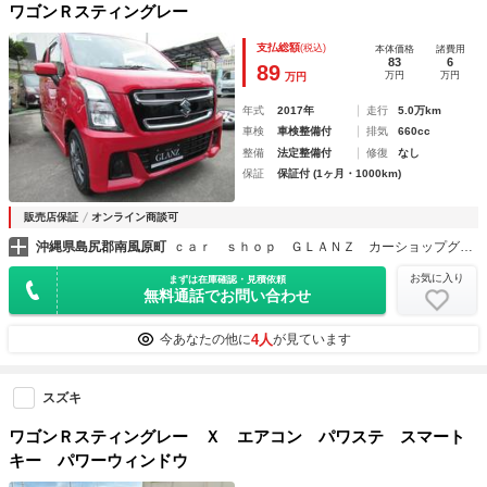
ワゴンＲスティングレー
支払総額
(税込)
本体価格
諸費用
83
6
89
万円
万円
万円
年式
2017年
走行
5.0万km
車検
車検整備付
排気
660cc
整備
法定整備付
修復
なし
保証
保証付 (1ヶ月・1000km)
販売店保証
オンライン商談可
沖縄県島尻郡南風原町
ｃａｒ ｓｈｏｐ ＧＬＡＮＺ カーショップグランツ
お気に入り
まずは在庫確認・見積依頼
無料通話でお問い合わせ
4人
今あなたの他に
が見ています
スズキ
ワゴンＲスティングレー Ｘ エアコン パワステ スマート
キー パワーウィンドウ