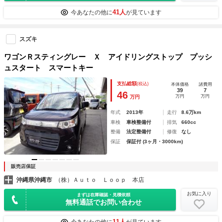
41人
今あなたの他に
が見ています
スズキ
ワゴンＲスティングレー Ｘ アイドリングストップ プッシ
ュスタート スマートキー
支払総額
(税込)
本体価格
諸費用
39
7
46
万円
万円
万円
年式
2013年
走行
8.6万km
車検
車検整備付
排気
660cc
整備
法定整備付
修復
なし
保証
保証付 (3ヶ月・3000km)
販売店保証
沖縄県沖縄市
（株）Ａｕｔｏ Ｌｏｏｐ 本店
お気に入り
まずは在庫確認・見積依頼
無料通話でお問い合わせ
11人
今あなたの他に
が見ています