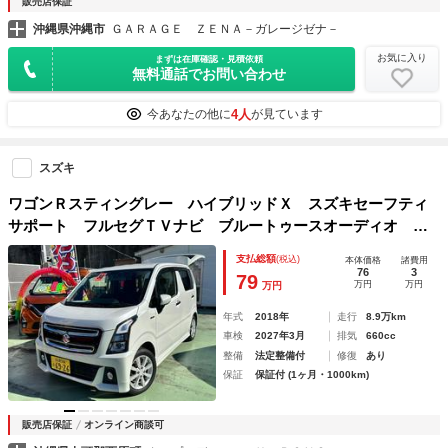
販売店保証
沖縄県沖縄市
ＧＡＲＡＧＥ ＺＥＮＡ－ガレージゼナ－
お気に入り
まずは在庫確認・見積依頼
無料通話でお問い合わせ
4人
今あなたの他に
が見ています
スズキ
ワゴンＲスティングレー ハイブリッドＸ スズキセーフティ
サポート フルセグＴＶナビ ブルートゥースオーディオ Ｌ
ＥＤオートヘッドライト 電動格納ドアミラー 純正フルエア
支払総額
(税込)
本体価格
諸費用
ロ＆フォグランプ ヘッドアップディスプレイ スマートキー
76
3
79
万円
万円
万円
年式
2018年
走行
8.9万km
車検
2027年3月
排気
660cc
整備
法定整備付
修復
あり
保証
保証付 (1ヶ月・1000km)
販売店保証
オンライン商談可