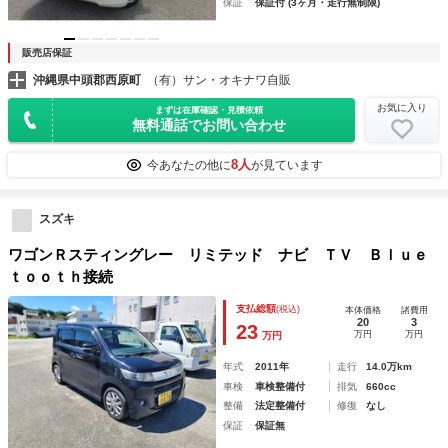
保証
保証付 (3ヶ月・走行無制限)
販売店保証
沖縄県中頭郡西原町
（有）サン・オキナワ自販
お気に入り
まずは在庫確認・見積依頼
無料通話でお問い合わせ
8人
今あなたの他に
が見ています
スズキ
ワゴンＲスティングレー リミテッド ナビ ＴＶ Ｂｌｕｅ
ｔｏｏｔｈ接続
支払総額
(税込)
本体価格
諸費用
20
3
23
万円
万円
万円
年式
2011年
走行
14.0万km
車検
車検整備付
排気
660cc
整備
法定整備付
修復
なし
保証
保証無