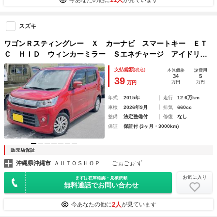
スズキ
ワゴンＲスティングレー Ｘ カーナビ スマートキー ＥＴ
Ｃ ＨＩＤ ウィンカーミラー Ｓエネチャージ アイドリン
グストップ
支払総額
(税込)
本体価格
諸費用
34
5
39
万円
万円
万円
年式
2015年
走行
12.6万km
車検
2026年9月
排気
660cc
整備
法定整備付
修復
なし
保証
保証付 (3ヶ月・3000km)
販売店保証
沖縄県沖縄市
ＡＵＴＯＳＨＯＰ ごぉごぉ’ず
お気に入り
まずは在庫確認・見積依頼
無料通話でお問い合わせ
2人
今あなたの他に
が見ています