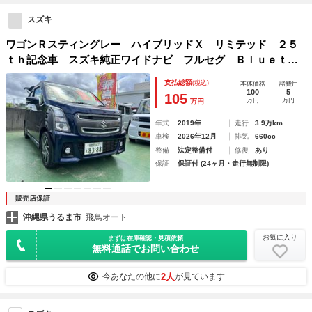
スズキ
ワゴンＲスティングレー ハイブリッドＸ リミテッド ２５
ｔｈ記念車 スズキ純正ワイドナビ フルセグ Ｂｌｕｅｔｏ
ｏｔｈ ＤＶＤ バックモニター スズキ純正アルミホイー
支払総額
(税込)
本体価格
諸費用
ル ヘッドライトＬＥＤ フォグランプＬＥＤ ドライブレコ
100
5
105
万円
万円
万円
ーダー
年式
2019年
走行
3.9万km
車検
2026年12月
排気
660cc
整備
法定整備付
修復
あり
保証
保証付 (24ヶ月・走行無制限)
販売店保証
沖縄県うるま市
飛鳥オート
お気に入り
まずは在庫確認・見積依頼
無料通話でお問い合わせ
2人
今あなたの他に
が見ています