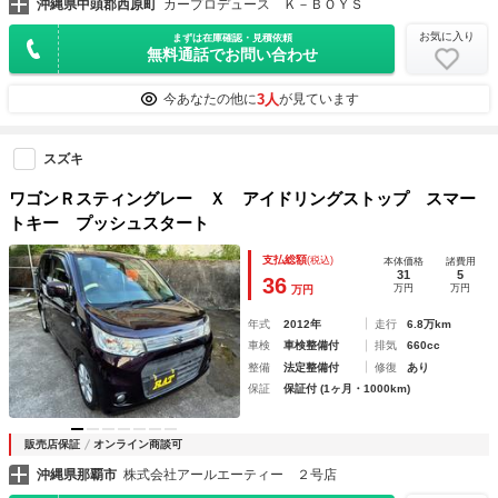
沖縄県中頭郡西原町
カープロデュース Ｋ－ＢＯＹＳ
お気に入り
まずは在庫確認・見積依頼
無料通話でお問い合わせ
3人
今あなたの他に
が見ています
スズキ
ワゴンＲスティングレー Ｘ アイドリングストップ スマー
トキー プッシュスタート
支払総額
(税込)
本体価格
諸費用
31
5
36
万円
万円
万円
年式
2012年
走行
6.8万km
車検
車検整備付
排気
660cc
整備
法定整備付
修復
あり
保証
保証付 (1ヶ月・1000km)
販売店保証
オンライン商談可
沖縄県那覇市
株式会社アールエーティー ２号店