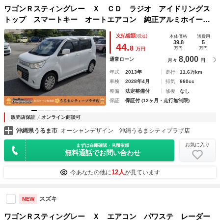
ワゴンＲスティングレー Ｘ ＣＤ ラジオ アイドリングス
トップ スマートキー オートエアコン 純正アルミホイー
ル 白 ホワイト パール 衝突安全ボディ 盗難防止システ
支払総額
(税込)
本体価格
諸費用
ム 助手席エアバッグ
39.8
5
44.
8
万円
万円
万円
8,000
通常ローン
月々
円
年式
2013年
走行
11.6万km
車検
2028年4月
排気
660cc
整備
法定整備付
修復
なし
保証
保証付 (12ヶ月・走行無制限)
販売店保証
オンライン商談可
沖縄県うるま市
オーシャンデザイン 沖縄うるまシティプラザ店
お気に入り
まずは在庫確認・見積依頼
無料通話でお問い合わせ
12人
今あなたの他に
が見ています
スズキ
NEW
ワゴンＲスティングレー Ｘ エアコン パワステ レーダー