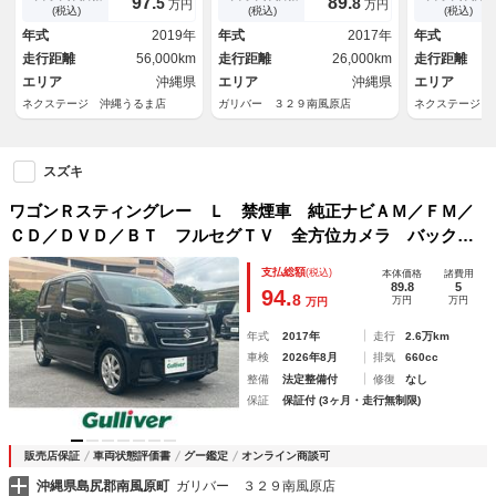
97.
89.
5
8
万円
万円
ＬＥＤヘッド ＥＴＣ クルコ
ッシュスタート スマートキ
アルミ オー
(税込)
(税込)
(税込)
ン 純正１５インチアルミ 車
ー ＬＥＤヘッドライト 純正
エアコン 地
年式
2019年
年式
2017年
年式
線逸脱警報 オートライト オ
フロアマット 純正１４インチ
グ
走行距離
56,000km
走行距離
26,000km
走行距離
ートエアコン
ＡＷ
エリア
沖縄県
エリア
沖縄県
エリア
ネクステージ 沖縄うるま店
ガリバー ３２９南風原店
ネクステージ 
スズキ
ワゴンＲスティングレー Ｌ 禁煙車 純正ナビＡＭ／ＦＭ／
ＣＤ／ＤＶＤ／ＢＴ フルセグＴＶ 全方位カメラ バックカ
メラ シートヒーター プッシュスタート スマートキー Ｌ
支払総額
(税込)
本体価格
諸費用
ＥＤヘッドライト 純正フロアマット 純正１４インチＡＷ
89.8
5
94.
8
万円
万円
万円
年式
2017年
走行
2.6万km
車検
2026年8月
排気
660cc
整備
法定整備付
修復
なし
保証
保証付 (3ヶ月・走行無制限)
販売店保証
車両状態評価書
グー鑑定
オンライン商談可
沖縄県島尻郡南風原町
ガリバー ３２９南風原店