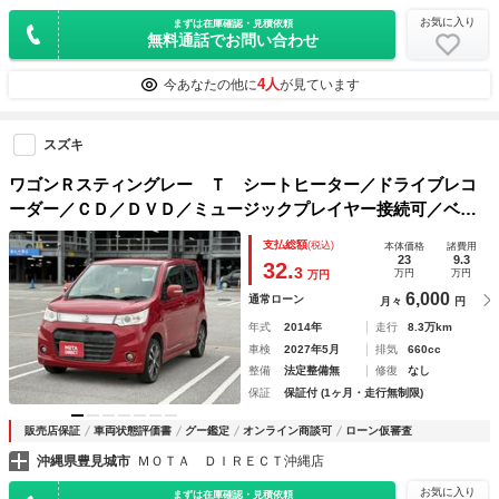
お気に入り
まずは在庫確認・見積依頼
無料通話でお問い合わせ
4人
今あなたの他に
が見ています
スズキ
ワゴンＲスティングレー Ｔ シートヒーター／ドライブレコ
ーダー／ＣＤ／ＤＶＤ／ミュージックプレイヤー接続可／ベン
チシート
支払総額
(税込)
本体価格
諸費用
23
9.3
32.
3
万円
万円
万円
6,000
通常ローン
月々
円
年式
2014年
走行
8.3万km
車検
2027年5月
排気
660cc
整備
法定整備無
修復
なし
保証
保証付 (1ヶ月・走行無制限)
販売店保証
車両状態評価書
グー鑑定
オンライン商談可
ローン仮審査
沖縄県豊見城市
ＭＯＴＡ ＤＩＲＥＣＴ沖縄店
お気に入り
まずは在庫確認・見積依頼