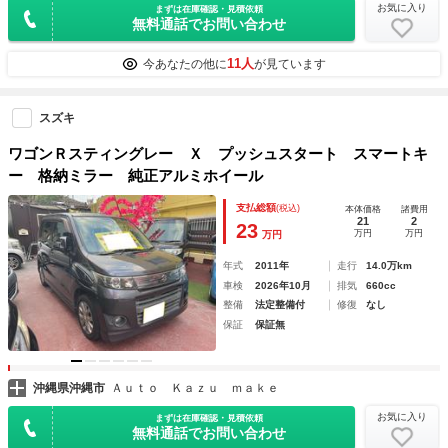
お気に入り
まずは在庫確認・見積依頼
無料通話でお問い合わせ
11人
今あなたの他に
が見ています
スズキ
ワゴンＲスティングレー Ｘ プッシュスタート スマートキ
ー 格納ミラー 純正アルミホイール
支払総額
(税込)
本体価格
諸費用
21
2
23
万円
万円
万円
年式
2011年
走行
14.0万km
車検
2026年10月
排気
660cc
整備
法定整備付
修復
なし
保証
保証無
沖縄県沖縄市
Ａｕｔｏ Ｋａｚｕ ｍａｋｅ
お気に入り
まずは在庫確認・見積依頼
無料通話でお問い合わせ