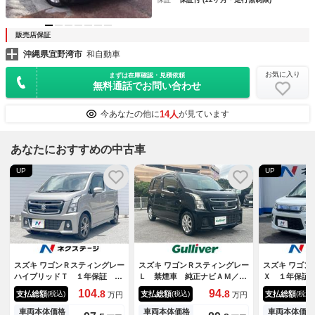
販売店保証
沖縄県宜野湾市
和自動車
お気に入り
まずは在庫確認・見積依頼
無料通話でお問い合わせ
14人
今あなたの他に
が見ています
あなたにおすすめの中古車
UP
UP
スズキ ワゴンＲスティングレー
スズキ ワゴンＲスティングレー
スズキ ワゴン
ハイブリッドＴ １年保証 Ｓ
Ｌ 禁煙車 純正ナビＡＭ／Ｆ
Ｘ １年保証
Ｄナビ バックカメラ 衝突被
Ｍ／ＣＤ／ＤＶＤ／ＢＴ フル
システム 禁
104.
94.
8
8
支払総額
支払総額
支払総額
(税込)
(税込)
(税込)
万円
万円
害軽減システム シートヒータ
セグＴＶ 全方位カメラ バッ
ター スマー
ー ドラレコ スマートキー
クカメラ シートヒーター プ
ッド ＥＴＣ
車両本体価格
車両本体価格
車両本体価格