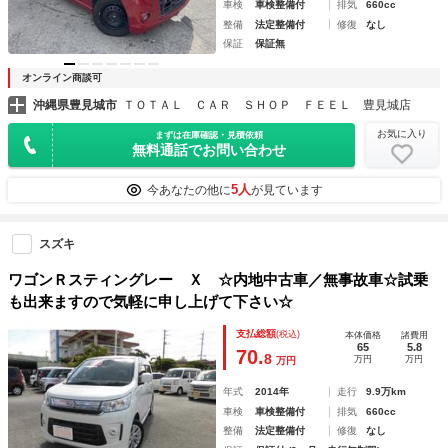
車検
車検整備付
排気
660cc
整備
法定整備付
修復
なし
保証
保証無
オンライン商談可
沖縄県豊見城市
ＴＯＴＡＬ ＣＡＲ ＳＨＯＰ ＦＥＥＬ 豊見城店
お気に入り
まずは在庫確認・見積依頼
無料通話でお問い合わせ
5人
今あなたの他に
が見ています
スズキ
ワゴンＲスティングレー Ｘ ☆内地中古車／無事故車☆試乗
も出来ますので気軽に申し上げて下さい☆
支払総額
(税込)
本体価格
諸費用
65
5.8
70.
8
万円
万円
万円
年式
2014年
走行
9.9万km
車検
車検整備付
排気
660cc
整備
法定整備付
修復
なし