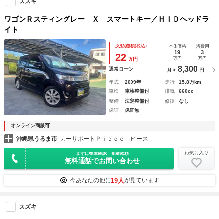
スズキ
ワゴンＲスティングレー Ｘ スマートキー／ＨＩＤヘッドラ
イト
支払総額
(税込)
本体価格
諸費用
19
3
22
万円
万円
万円
8,300
通常ローン
月々
円
年式
2009年
走行
15.8万km
車検
車検整備付
排気
660cc
整備
法定整備付
修復
なし
保証
保証無
オンライン商談可
沖縄県うるま市
カーサポートＰｉｅｃｅ ピース
お気に入り
まずは在庫確認・見積依頼
無料通話でお問い合わせ
19人
今あなたの他に
が見ています
スズキ