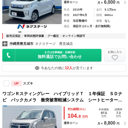
6,000
通常ローン
月々
円
年式
2015年
走行
9.1万km
車検
2027年6月
排気
660cc
整備
法定整備付
修復
なし
保証
保証付 (12ヶ月・走行無制限)
販売店保証
車両状態評価書
グー鑑定
オンライン商談可
沖縄県豊見城市
ネクステージ 豊見城店
お気に入り
まずは在庫確認・見積依頼
無料通話でお問い合わせ
12人
今あなたの他に
が見ています
スズキ
UP
ワゴンＲスティングレー ハイブリッドＴ １年保証 ＳＤナ
ビ バックカメラ 衝突被害軽減システム シートヒーター
ドラレコ スマートキー ＬＥＤヘッド ＥＴＣ クルコン
支払総額
(税込)
本体価格
諸費用
純正１５インチアルミ 車線逸脱警報 オートライト オート
97.5
7.3
104.
8
万円
万円
万円
エアコン
8,800
通常ローン
月々
円