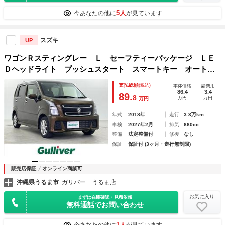
5人
今あなたの他に
が見ています
スズキ
UP
ワゴンＲスティングレー Ｌ セーフティーパッケージ ＬＥ
Ｄヘッドライト プッシュスタート スマートキー オートラ
イト オートエアコン 純正１４インチアルミホイール
支払総額
(税込)
本体価格
諸費用
86.4
3.4
89.
8
万円
万円
万円
年式
2018年
走行
3.3万km
車検
2027年2月
排気
660cc
整備
法定整備付
修復
なし
保証
保証付 (3ヶ月・走行無制限)
販売店保証
オンライン商談可
沖縄県うるま市
ガリバー うるま店
お気に入り
まずは在庫確認・見積依頼
無料通話でお問い合わせ