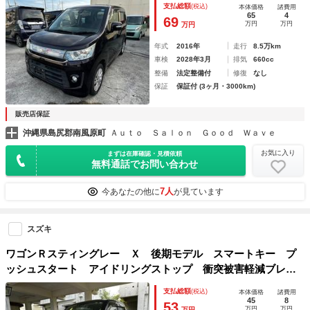
支払総額
(税込)
本体価格
諸費用
65
4
69
万円
万円
万円
年式
2016年
走行
8.5万km
車検
2028年3月
排気
660cc
整備
法定整備付
修復
なし
保証
保証付 (3ヶ月・3000km)
販売店保証
沖縄県島尻郡南風原町
Ａｕｔｏ Ｓａｌｏｎ Ｇｏｏｄ Ｗａｖｅ
お気に入り
まずは在庫確認・見積依頼
無料通話でお問い合わせ
7人
今あなたの他に
が見ています
スズキ
ワゴンＲスティングレー Ｘ 後期モデル スマートキー プ
ッシュスタート アイドリングストップ 衝突被害軽減ブレー
キ ＨＩＤライト シートヒーター Ｂｌｕｅｔｏｏｔｈ オ
支払総額
(税込)
本体価格
諸費用
ートエアコン フォグランプ Ｒスポ 無事故車
45
8
53
万円
万円
万円