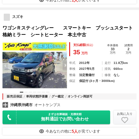
1人
今あなたの他に
が見ています
スズキ
ワゴンＲスティングレー スマートキー プッシュスタート
格納ミラー シートヒーター 本土中古
支払総額
(税込)
本体価格
諸費用
33
2
35
万円
万円
万円
年式
2012年
走行
11.8万km
車検
2027年5月
排気
660cc
整備
法定整備付
修復
なし
保証
保証付 (3ヶ月・3000km)
販売店保証
車両状態評価書
グー鑑定
オンライン商談可
沖縄県沖縄市
オートケンプス
お気に入り
まずは在庫確認・見積依頼
無料通話でお問い合わせ
5人
今あなたの他に
が見ています