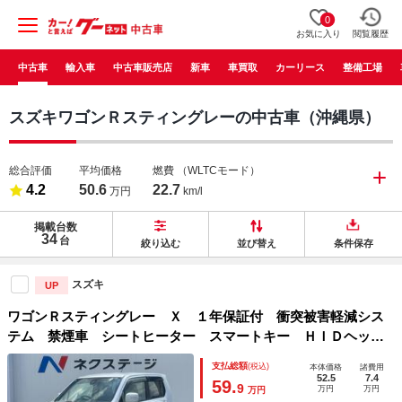
0
お気に入り
閲覧履歴
中古車
輸入車
中古車販売店
新車
車買取
カーリース
整備工場
スズキワゴンＲスティングレーの中古車（沖縄県）
総合評価
平均価格
燃費
（WLTCモード）
4.2
50.6
22.7
万円
km/l
掲載台数
34
台
絞り込む
並び替え
条件保存
スズキ
UP
ワゴンＲスティングレー Ｘ １年保証付 衝突被害軽減シス
テム 禁煙車 シートヒーター スマートキー ＨＩＤヘッ
ド ＥＴＣ 純正１４インチアルミ オートライト オートエ
支払総額
(税込)
本体価格
諸費用
アコン 地デジ ＬＥＤフォグ
52.5
7.4
59.
9
万円
万円
万円