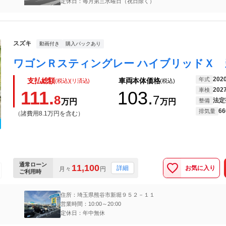
定休日：毎月第三水曜日（祝日除く）
スズキ
動画付き
購入パックあり
202
年式
支払総額
車両本体価格
(税込)(リ済込)
(税込)
202
車検
111.
103.
8
7
法定
万円
万円
整備
66
排気量
（諸費用8.1万円を含む）
通常ローン
11,100
お気に入り
詳細
月々
円
ご利用時
住所：埼玉県熊谷市新堀９５２－１１
営業時間：10:00～20:00
定休日：年中無休