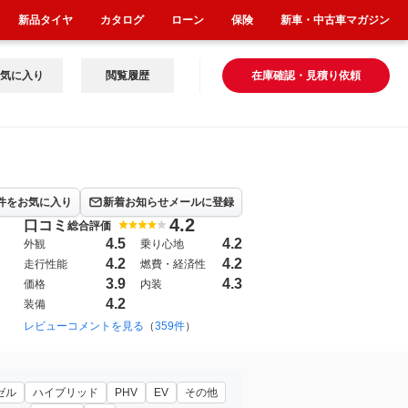
新品タイヤ
カタログ
ローン
保険
新車・中古車マガジン
気に入り
閲覧履歴
在庫確認・見積り依頼
件をお気に入り
新着お知らせメールに登録
4.2
口コミ
総合評価
4.5
4.2
外観
乗り心地
4.2
4.2
走行性能
燃費・経済性
3.9
4.3
価格
内装
4.2
装備
017年2月~2025年12月（354）
レビューコメントを見る
（
359件
）
ゼル
ハイブリッド
PHV
EV
その他