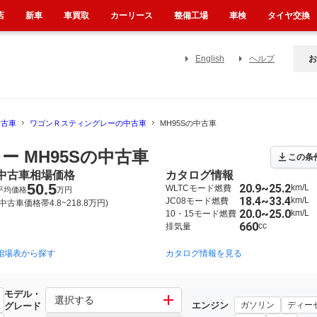
店
新車
車買取
カーリース
整備工場
車検
タイヤ交換
English
ヘルプ
お
中古車
ワゴンＲスティングレーの中古車
MH95Sの中古車
 MH95Sの中古車
この条
中古車相場価格
カタログ情報
50.5
20.9~25.2
km/L
WLTCモード燃費
平均価格
万円
18.4~33.4
km/L
JC08モード燃費
(中古車価格帯4.8~218.8万円)
20.0~25.0
km/L
10・15モード燃費
660
cc
排気量
相場表から探す
2012年9月~2017年2月（672）
2008年9月~2012年9月（441）
カタログ情報を見る
2
モデル・
レー
選択する
エンジン
ガソリン
ディー
グレード