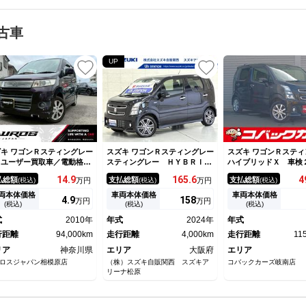
古車
UP
キ ワゴンＲスティングレー
スズキ ワゴンＲスティングレー
スズキ ワゴンＲスティ
 ユーザー買取車／電動格納
スティングレー ＨＹＢＲＩ
ハイブリッドＸ 車
ラー／オートエアコン／ＥＴ
Ｄ Ｔ ４型 全方位カメラ
禁煙 ナビＴＶ Ｂｌ
14.
9
165.
6
4
払総額
支払総額
支払総額
(税込)
万円
(税込)
万円
(税込)
／スマートキープッシュスタ
ディスプレイオーディオ 全方
ｏｔｈ ＬＥＤ バッ
ト／パワーウィンドウ／衝突
位カメラ ＥＴＣ スズキコネ
ラ ＥＴＣ オートラ
両本体価格
車両本体価格
車両本体価格
4.
9
158
万円
万円
全ボディ／純正アルミホイー
クト ＡＣＣ 衝突被害軽減ブ
ッドアップディスプレ
(税込)
(税込)
(税込)
レーキ リヤパーキングセンサ
ートキー プッシュス
式
2010年
年式
2024年
年式
ー ＬＥＤヘッドランプ ハイ
行距離
94,000km
ビームアシスト 車線逸脱抑制
走行距離
4,000km
走行距離
11
機能 パドルシフト スマート
リア
神奈川県
エリア
大阪府
エリア
キー
ロスジャパン相模原店
（株）スズキ自販関西 スズキア
コバックカーズ岐南店
リーナ松原