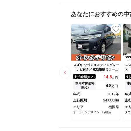
あなたにおすすめの中
スズキ ワゴンＲスティングレー
スズ
ナビ付き／電動格納ミラー／
Ｘ
ＥＴＣ 検２年付き／エアコ
ミ
14.
8
支払総額
支
(税込)
万円
ン オートエアコン Ｂｌｕ
Ｃ
ｅｔｏｏｔｈナビ付き
ー
車両本体価格
車
4.
8
万円
安
(税込)
ル
年式
2012年
年
走行距離
94,000km
走
エリア
福岡県
エ
オーシャンデザイン 行橋店
タウ