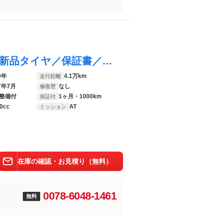
ワゴンＲスティングレー ハイブリッドＸ 新品タイヤ／保証書／純正 ＳＤナビ／衝突安全装置／シートヒーター／車線逸脱防止支援システム／ドライブレコーダー 社外／ヘッドランプ ＬＥＤ／Ｂｌｕｅｔｏｏｔｈ接続／ＥＢＤ付ＡＢＳ／横滑り防止装置
0年
4.1万km
走行距離
7年7月
なし
修復歴
整備付
1ヶ月・1000km
保証付
0cc
AT
ミッション
在庫の確認・お見積り（無料）
0078-6048-1461
無料