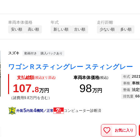
車両本体価格
年式
走行距離
安い順
高い順
新しい順
古い順
少ない順
多い順
スズキ
動画付き
購入パックあり
202
年式
支払総額
車両本体価格
(税込)(リ済込)
(税込)
車検
車検
107.
98
8
法定
万円
万円
整備
66
排気量
（諸費用9.8万円を含む）
5
4
コンピューター診断済
外装
内装
機関／正常
お気に入り