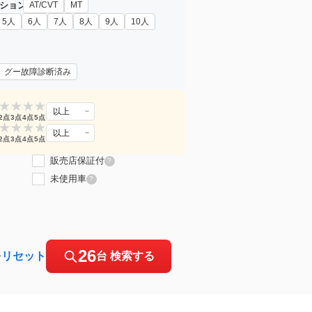
ション
AT/CVT
MT
5人
6人
7人
8人
9人
10人
グー故障診断済み
★
★
★
★
以上
2点
3点
4点
5点
★
★
★
★
以上
2点
3点
4点
5点
販売店保証付
?
未使用車
?
26
をリセット
台 検索する