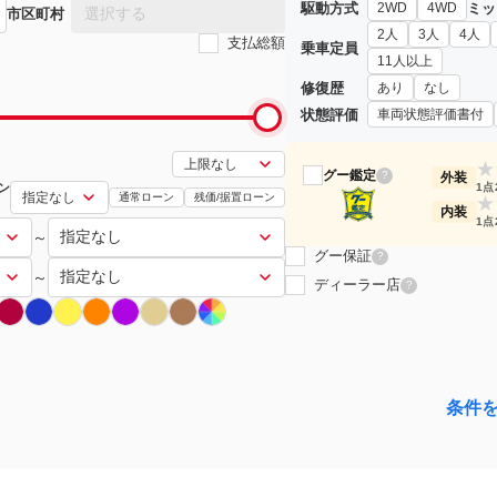
駆動方式
ミッ
2WD
4WD
選択する
市区町村
2人
3人
4人
支払総額
乗車定員
11人以上
修復歴
あり
なし
状態評価
車両状態評価書付
★
グー鑑定
?
外装
ン
1点
通常ローン
残価/据置ローン
★
内装
1点
～
グー保証
?
～
ディーラー店
?
条件