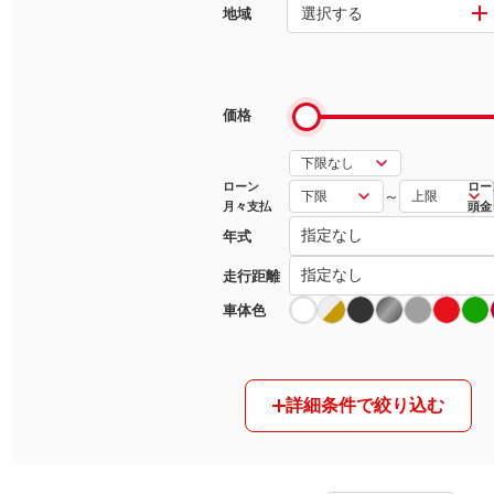
選択する
地域
マガジン
車カタログ
価格
自動車ローン
ローン
ロー
～
月々支払
頭金
保険
年式
レビュー
走行距離
車体色
価格相場
教習所
詳細条件で絞り込む
用語集