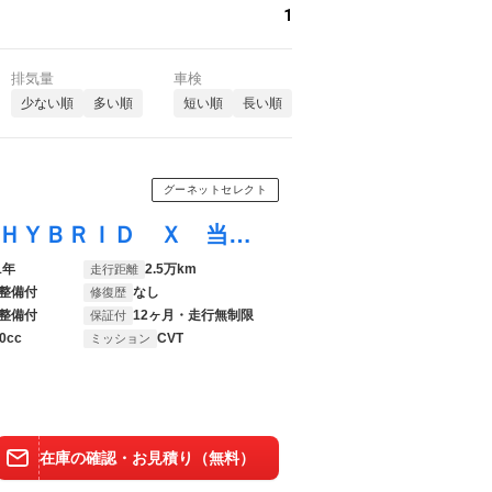
1
排気量
車検
少ない順
多い順
短い順
長い順
グーネットセレクト
ワゴンＲスティングレー スティングレー ＨＹＢＲＩＤ Ｘ 当社定期メンテナンス実施車 スマートキー プッシュスタート オートエアコン オートエアコン ＥＴＣ プッシュスタート オートライト 衝突被害軽減システム
1年
2.5万km
走行距離
整備付
なし
修復歴
整備付
12ヶ月・走行無制限
保証付
0cc
CVT
ミッション
在庫の確認・お見積り（無料）