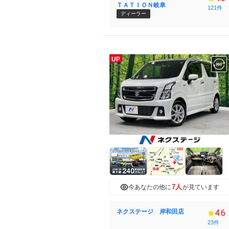
ＴＡＴＩＯＮ岐阜
121件
ディーラー
UP
7人
今あなたの他に
が見ています
ネクステージ 岸和田店
4.6
23件