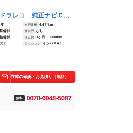
ワゴンＲスティングレー ハイブリッドＸ ドラレコ 純正ナビＣＮ－ＲＺ８６５ フルセグＴＶ Ｂｌｕｅｔｏｏｔｈ ＥＴＣ クリアランスソナー レーンアシスト 衝突被害軽減システム ＬＥＤヘッドランプ スマートキー アイドリングストップ
1年
4.4万km
走行距離
整備付
なし
修復歴
整備付
3ヶ月・3000km
保証付
0cc
インパネAT
ミッション
在庫の確認・お見積り（無料）
0078-6048-5087
無料