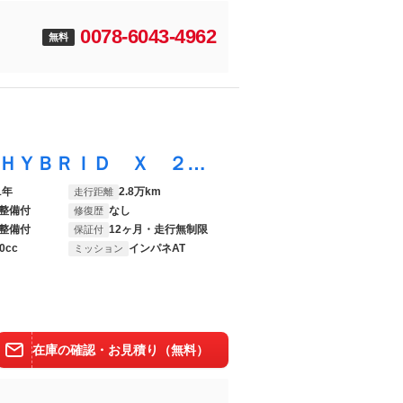
0078-6043-4962
無料
ワゴンＲスティングレー スティングレー ＨＹＢＲＩＤ Ｘ ２型純正ナビ バックカメラ 認定中古車 セーフティーサポート リヤパーキングセンサー 純正８インチメモリーナビゲーション バックカメラ 社外ＥＴＣ 運転席シートヒーター ドアバイザー フロアマット ＬＥＤヘッドライト ＯＫ保証
1年
2.8万km
走行距離
整備付
なし
修復歴
整備付
12ヶ月・走行無制限
保証付
0cc
インパネAT
ミッション
在庫の確認・お見積り（無料）