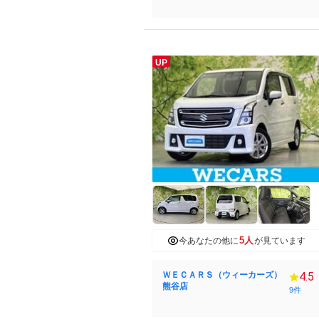
UP
5人
今あなたの他に
が見ています
ＷＥＣＡＲＳ（ウィーカーズ）
4.5
熊谷店
9件