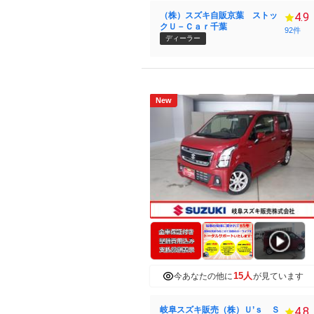
（株）スズキ自販京葉 ストッ
4.9
クＵ－Ｃａｒ千葉
92件
ディーラー
New
15人
今あなたの他に
が見ています
岐阜スズキ販売（株）Ｕ’ｓ Ｓ
4.8