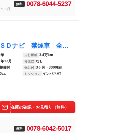
0078-6044-5237
無料
暇１６日
。
ワゴンＲスティングレー ハイブリッドＸ ＳＤナビ 禁煙車 全方位モニター セーフティサポート ＥＴＣ ドライブレコーダー シートヒーター アイドリングストップ クリアランスソナー スマートキー＆プッシュスタート ＬＥＤヘッドライト
0年
3.4万km
走行距離
7年12月
なし
修復歴
整備付
3ヶ月・3000km
保証付
0cc
インパネAT
ミッション
在庫の確認・お見積り（無料）
0078-6042-5017
無料