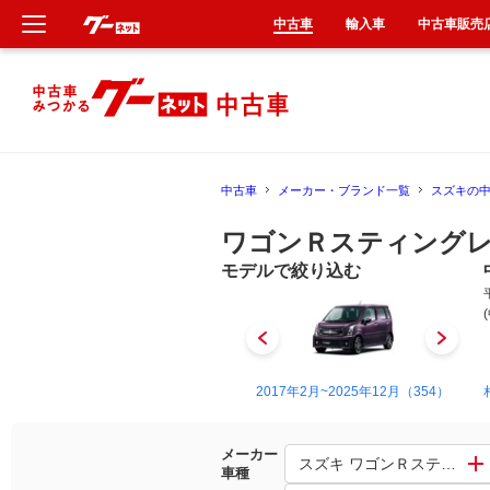
中古車
輸入車
中古車販売
新車
中古車
中古車
メーカー・ブランド一覧
スズキの
輸入車
ワゴンＲスティングレー
クルマ買取
モデルで絞り込む
カーリース
タイヤ交換
2008年9月~2012年9月（441）
2017年2月~2025年12月（354）
整備工場
メーカー
スズキ ワゴンＲスティング
車種
車検