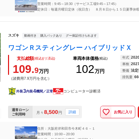
営業時間：9:45～18:30（サービス工場9:45～17:45）
定休日：毎週月曜日定休（祝日含） ８月８日から１５日夏季休
（日）は営業詳しくは岐阜スズキホームページでご確認ください
https://www.suzuki.co.jp/dealer/gifu-suzuki/
スズキ
動画付き
購入パックあり
グー保証付けられます
202
年式
支払総額
車両本体価格
(税込)(リ済込)
(税込)
202
車検
109.
102
9
法定
万円
万円
整備
66
排気量
（諸費用7.9万円を含む）
3
4
コンピューター診断済
外装
内装
機関／正常
通常ローン
8,500
お気に入り
詳細
月々
円
ご利用時
住所：大阪府岸和田市今木町４６－１
営業時間：10:00～20:00