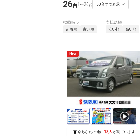
26
1
26
〜
台
台
掲載時期
支払総額
新着順
古い順
安い順
高い順
New
18人
今あなたの他に
が見ています