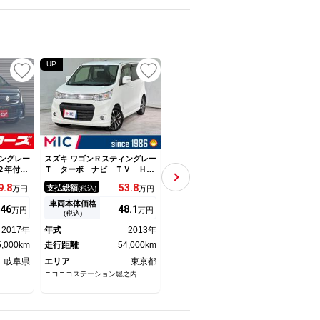
UP
ングレー
スズキ ワゴンＲスティングレー
スズキ ワゴンＲスティングレー
スズキ
検２年付
Ｔ ターボ ナビ ＴＶ ＨＩ
スティングレー Ｔ ＭＨ２３
Ｔター
ｕｅｔｏ
Ｄ スマートキー アイドリン
型 ２型 ４ＷＤ プッシュス
ージ■
9.
8
53.
8
56.
9
支払総額
支払総額
支払
万円
(税込)
万円
(税込)
万円
クカメ
グストップ 電動格納ミラー
タート オートエアコン アイ
入 ■
イト ヘ
ＣＶＴ ＡＢＳ ＣＤ アルミ
ドリングストップ 衝突安全ボ
トク
車両本体価格
車両本体価格
車両
46
48.
1
49.
1
万円
万円
万円
イ スマ
ホイール 衝突安全ボディ エ
ディ
オー
(税込)
(税込)
タート
アコン パワーステアリング
ビ／
2017年
年式
2013年
年式
2011年
年式
パワーウィンドウ
／Ｃ
5,000km
走行距離
54,000km
走行距離
36,000km
トエ
走行
ト／
岐阜県
エリア
東京都
エリア
東京都
エリ
ニコニコステーション堀之内
（株）スズキ自販東京 スズキア
（株）
リーナ世田谷