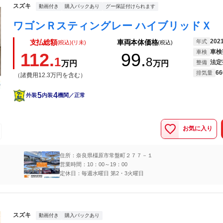
スズキ
動画付き
購入パックあり
グー保証付けられます
202
年式
支払総額
車両本体価格
(税込)(リ未)
(税込)
車検
車検
112.
99.
1
8
法定
万円
万円
整備
66
排気量
（諸費用12.3万円を含む）
5
4
外装
内装
機関／正常
お気に入り
住所：奈良県橿原市常盤町２７７－１
営業時間：10：00～19：00
定休日：毎週水曜日 第2・3火曜日
スズキ
動画付き
購入パックあり