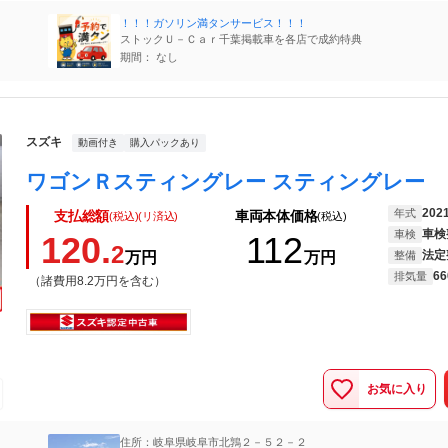
！！！ガソリン満タンサービス！！！
ストックＵ－Ｃａｒ千葉掲載車を各店で成約特典
期間： なし
スズキ
動画付き
購入パックあり
202
年式
支払総額
車両本体価格
(税込)(リ済込)
(税込)
車検
車検
120.
112
2
法定
万円
万円
整備
66
排気量
（諸費用8.2万円を含む）
お気に入り
住所：岐阜県岐阜市北鶉２－５２－２