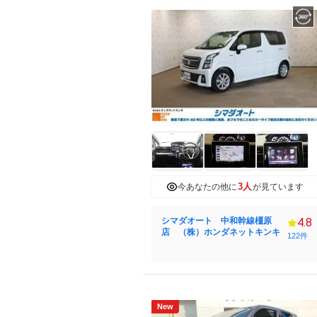
3人
今あなたの他に
が見ています
シマダオート 中和幹線橿原
4.8
店 （株）ホンダネットキンキ
122件
New