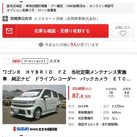
販売店保証
車両状態評価書
グー鑑定
OBD診断済み
オンライン商談可
オプション見積り可
ローン仮審査
宮崎県日向市
スズキオート宮崎（吉岡商事株式会社）
お気に入り
在庫を確認・見積り依頼する
9人
今あなたの他に
が見ています
スズキ
NEW
グーネットセレクト
ワゴンＲ ＨＹＢＲＩＤ ＦＺ 当社定期メンテナンス実施
車 純正ナビ ドライブレコーダー バックカメラ ＥＴＣ
オートエアコン プッシュスタート 衝突被害軽減システム
支払総額
(税込)
本体価格
諸費用
盗難防止システム アイドリングストップ
78
9.8
87.
8
万円
万円
万円
年式
2019年
走行
3.5万km
車検
車検整備付
排気
660cc
整備
法定整備付
修復
なし
保証
保証付 (12ヶ月・走行無制限)