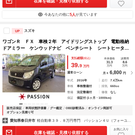
在庫を確認・見積り依頼する
5人
今あなたの他に
が見ています
スズキ
UP
ワゴンＲ ＦＸ 車検２年 アイドリングストップ 電動格納
ドアミラー ケンウッドナビ ベンチシート シートヒータ
ー キーレスエントリー セキュリティアラーム 光軸調整機
支払総額
(税込)
本体価格
諸費用
能 オートエアコン パワーウインドウ 保証あり
31.3
8.6
39.
9
万円
万円
万円
6,800
通常ローン
月々
円
年式
2016年
走行
7.4万km
車検
車検整備付
排気
660cc
整備
法定整備付
修復
なし
保証
保証付 (1ヶ月・1000km)
販売店保証
車両状態評価書
グー鑑定
OBD診断済み
オンライン商談可
オプション見積り可
愛知県春日井市
軽自動車３９．８万円専門 パッション４Ｕ（フォーユー）
お気に入り
在庫を確認・見積り依頼する