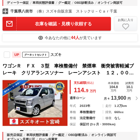
ディーラー保証
車両状態評価書
グー鑑定
OBD診断済み
オンライン商談可
千葉県八街市
（株）スズキ自販京葉 ストックＵ－Ｃａｒ千葉
お気に入り
在庫を確認・見積り依頼する
44人
今あなたの他に
が見ています
スズキ
UP
グーネットセレクト
ワゴンＲ ＦＸ ３型 車検整備付 禁煙車 衝突被害軽減ブ
レーキ クリアランスソナー レーンアシスト １２，０００
キロ シートヒーター 電動格納ミラー プッシュスタート
支払総額
(税込)
本体価格
諸費用
スマートキー オートライト 鑑定済車 故障診断済
104.8
10.1
114.
9
万円
万円
万円
13,900
通常ローン
月々
円
年式
2023年
走行
1.2万km
車検
車検整備付
排気
660cc
整備
法定整備付
修復
なし
保証
保証付 (3ヶ月・3000km)
販売店保証
車両状態評価書
グー鑑定
OBD診断済み
オンライン商談可
オプション見積り可
ローン仮審査