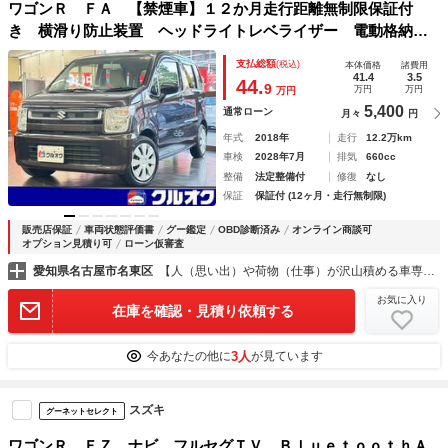
ワゴンＲ ＦＡ 【禁煙車】１２か月走行距離無制限保証付
き 横滑り防止装置 ヘッドライトレベライザー 電動格納ミ
ラー ＣＤ再生 エアコン パワーウインドウ キーレスエン
支払総額
(税込)
本体価格
諸費用
トリー インパネシフト
41.4
3.5
44.
9
万円
万円
万円
5,400
通常ローン
月々
円
年式
2018年
走行
12.2万km
車検
2028年7月
排気
660cc
整備
法定整備付
修復
なし
保証
保証付 (12ヶ月・走行無制限)
販売店保証
車両状態評価書
グー鑑定
OBD診断済み
オンライン商談可
オプション見積り可
ローン仮審査
愛知県名古屋市名東区
【人（思い出）や荷物（仕事）が沢山積める車専門店】クルオク名古屋インター店
お気に入り
在庫を確認・見積り依頼する
3人
今あなたの他に
が見ています
スズキ
グーネットセレクト
ワゴンＲ ＦＺ ナビ フルセグＴＶ ＢｌｕｅｔｏｏｔｈＡ