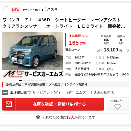
スズキ
NEW
グーネットセレクト
ワゴンＲ ＺＬ ４ＷＤ シートヒーター レーンアシスト
クリアランスソナー オートライト ＬＥＤライト 衝突被害
軽減ブレーキ プッシュスタート
支払総額
(税込)
本体価格
諸費用
156
9
165
万円
万円
万円
18,100
通常ローン
月々
円
年式
2025年
走行
0.1万km
車検
2028年12月
排気
660cc
整備
法定整備付
修復
なし
保証
保証付 (2030(令和12)年12月まで・10000
販売店保証
車両状態評価書
グー鑑定
オンライン商談可
山形県山形市
サービスカーＭ’ｓ （有）エムズ ＪＵ適正販売店
お気に入り
在庫を確認・見積り依頼する
19人
今あなたの他に
が見ています