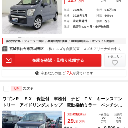
127
万円
万円
万円
ンドウ
年式
2025年
走行
0.5万km
車検
2028年5月
排気
660cc
整備
法定整備付
修復
なし
保証
保証付 (36ヶ月・走行無制限)
認定中古車
ディーラー保証
車両状態評価書
OBD診断済み
オンライン商談可
宮城県仙台市宮城野区
（株）スズキ自販関東 スズキアリーナ仙台中央
お気に入り
在庫を確認・見積り依頼する
17人
今あなたの他に
が見ています
スズキ
UP
ワゴンＲ ＦＸ 保証付 車検付 ナビ ＴＶ キーレスエン
トリー アイドリングストップ 電動格納ミラー ベンチシー
ト ＣＶＴ 盗難防止システム ＡＢＳ 衝突安全ボディ エ
支払総額
(税込)
本体価格
諸費用
アコン パワーステアリング パワーウィンドウ
22
7.8
29.
8
万円
万円
万円