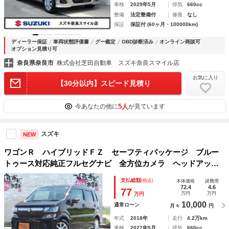
車検
2029年5月
排気
660cc
整備
法定整備付
修復
なし
保証
保証付 (60ヶ月・100000km)
ディーラー保証
車両状態評価書
グー鑑定
OBD診断済み
オンライン商談可
オプション見積り可
奈良県奈良市
株式会社芝田自動車 スズキ奈良スマイル店
お気に入り
【30分以内】スピード見積り
5人
今あなたの他に
が見ています
スズキ
NEW
ワゴンＲ ハイブリッドＦＺ セーフティパッケージ ブルー
トゥース対応純正フルセグナビ 全方位カメラ ヘッドアップ
ディスプレイ シートヒーター アイドリングストップ 衝突
支払総額
(税込)
本体価格
諸費用
軽減ブレーキ ＬＥＤオートヘッドライト ステアリモコン
72.4
4.6
77
万円
万円
万円
10,000
通常ローン
月々
円
年式
2018年
走行
4.2万km
車検
2027年5月
排気
660cc