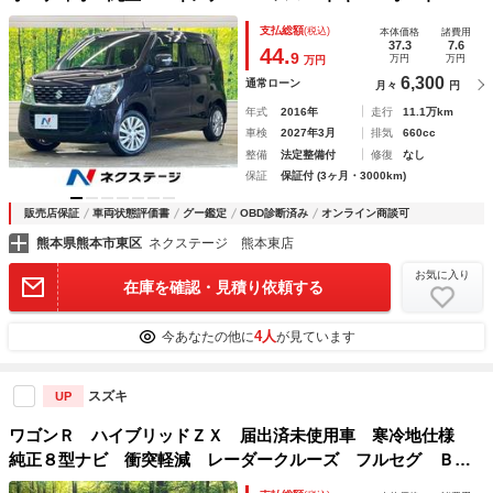
コン シートヒーター ＵＳＢ／ＡＵＸ接続
支払総額
(税込)
本体価格
諸費用
37.3
7.6
44.
9
万円
万円
万円
6,300
通常ローン
月々
円
年式
2016年
走行
11.1万km
車検
2027年3月
排気
660cc
整備
法定整備付
修復
なし
保証
保証付 (3ヶ月・3000km)
販売店保証
車両状態評価書
グー鑑定
OBD診断済み
オンライン商談可
熊本県熊本市東区
ネクステージ 熊本東店
お気に入り
在庫を確認・見積り依頼する
4人
今あなたの他に
が見ています
スズキ
UP
ワゴンＲ ハイブリッドＺＸ 届出済未使用車 寒冷地仕様
純正８型ナビ 衝突軽減 レーダークルーズ フルセグ Ｂｌ
ｕｅｔｏｏｔｈ ＬＥＤヘッド・フォグ シートヒーター 純