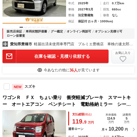
年式
2025年
走行
0.7万km
車検
2027年3月
排気
660cc
整備
法定整備無
修復
なし
保証
保証付 (1ヶ月・1000km)
販売店保証
車両状態評価書
グー鑑定
オンライン商談可
オプション見積り可
ローン仮審査
愛知県豊橋市
軽届出済未使用車専門店 プルミエ豊橋店 車検の速太郎豊橋店
お気に入り
在庫を確認・見積り依頼する
36人
今あなたの他に
が見ています
スズキ
NEW
ワゴンＲ ＦＸ ちょい乗り 衝突軽減ブレーキ スマートキ
ー オートエアコン ベンチシート 電動格納ミラー シート
ヒーター 運転席助手席エアバック 軽自動車
支払総額
(税込)
本体価格
諸費用
114.9
5
119.
9
万円
万円
万円
10,200
通常ローン
月々
円
年式
2025年
走行
0.5万km