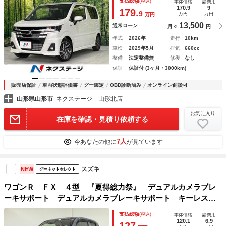
支払総額
(税込)
本体価格
諸費用
正１５インチＡＷ オートマチックハイビーム
170.9
9
179.
9
万円
万円
万円
13,500
通常ローン
月々
円
年式
2026年
走行
10km
車検
2029年5月
排気
660cc
整備
法定整備無
修復
なし
保証
保証付 (3ヶ月・3000km)
販売店保証
車両状態評価書
グー鑑定
OBD診断済み
オンライン商談可
山形県山形市
ネクステージ 山形北店
お気に入り
在庫を確認・見積り依頼する
7人
今あなたの他に
が見ています
スズキ
NEW
グーネットセレクト
ワゴンＲ ＦＸ ４型 『夏得総力祭』 デュアルカメラブレ
ーキサポート デュアルカメラブレーキサポート キーレスプ
ッシュスタート シートヒーター オートエアコン オートラ
支払総額
(税込)
本体価格
諸費用
イト ＣＤ・ラジオデッキ パワーステアリング パワーウイ
120.1
6.9