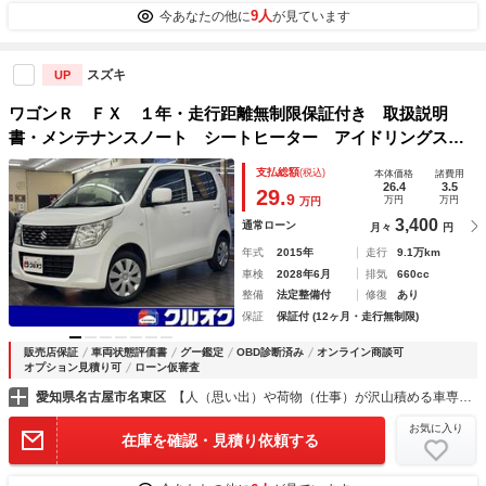
9人
今あなたの他に
が見ています
スズキ
UP
ワゴンＲ ＦＸ １年・走行距離無制限保証付き 取扱説明
書・メンテナンスノート シートヒーター アイドリングスト
ップ ヘッドライトレベライザー フルオートエアコン 電動
支払総額
(税込)
本体価格
諸費用
格納ミラー ＣＤ再生
26.4
3.5
29.
9
万円
万円
万円
3,400
通常ローン
月々
円
年式
2015年
走行
9.1万km
車検
2028年6月
排気
660cc
整備
法定整備付
修復
あり
保証
保証付 (12ヶ月・走行無制限)
販売店保証
車両状態評価書
グー鑑定
OBD診断済み
オンライン商談可
オプション見積り可
ローン仮審査
愛知県名古屋市名東区
【人（思い出）や荷物（仕事）が沢山積める車専門店】クルオク名古屋インター店
お気に入り
在庫を確認・見積り依頼する