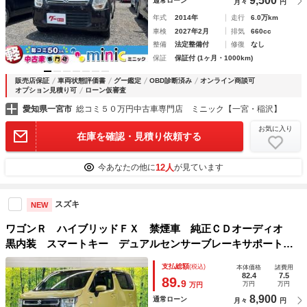
9,500
通常ローン
月々
円
年式
2014年
走行
6.0万km
車検
2027年2月
排気
660cc
整備
法定整備付
修復
なし
保証
保証付 (1ヶ月・1000km)
販売店保証
車両状態評価書
グー鑑定
OBD診断済み
オンライン商談可
オプション見積り可
ローン仮審査
愛知県一宮市
総コミ５０万円中古車専門店 ミニック【一宮・稲沢】
お気に入り
在庫を確認・見積り依頼する
12人
今あなたの他に
が見ています
スズキ
NEW
ワゴンＲ ハイブリッドＦＸ 禁煙車 純正ＣＤオーディオ
黒内装 スマートキー デュアルセンサーブレーキサポート
ヘッドアップディスプレイ オートライト ハイビームアシス
支払総額
(税込)
本体価格
諸費用
ト オートエアコン シートヒーター
82.4
7.5
89.
9
万円
万円
万円
8,900
通常ローン
月々
円