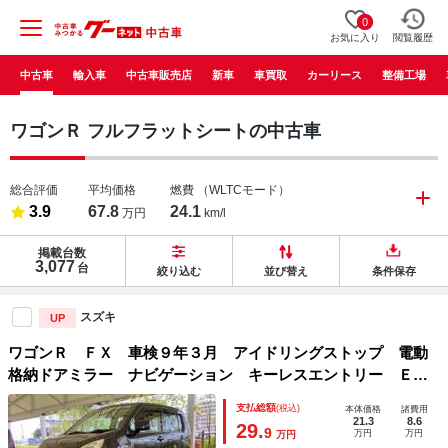
0
お気に入り
閲覧履歴
中古車
輸入車
中古車販売店
新車
車買取
カーリース
整備工場
ワゴンＲ フルフラットシートの中古車
総合評価
平均価格
燃費
（WLTCモード）
3.9
67.8
24.1
万円
km/l
掲載台数
3,077
台
絞り込む
並び替え
条件保存
スズキ
UP
ワゴンＲ ＦＸ 車検９年３月 アイドリングストップ 電動
格納ドアミラー ナビゲーション キーレスエントリー ＥＴ
Ｃ ベンチシート オートエアコン パワーウインドウ セキ
支払総額
(税込)
本体価格
諸費用
ュリティアラーム 軽自動車 保証あり
21.3
8.6
29.
9
万円
万円
万円