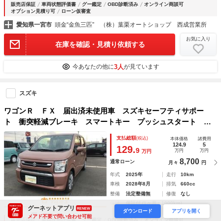
販売店保証
車両状態評価書
グー鑑定
OBD診断済み
オンライン商談可
オプション見積り可
ローン仮審査
愛知県一宮市
頭金“金魚三匹” （株）葉栗オートショップ 西成営業所
お気に入り
在庫を確認・見積り依頼する
3人
今あなたの他に
が見ています
スズキ
ワゴンＲ ＦＸ 届出済未使用車 スズキセーフティサポー
ト 衝突軽減ブレーキ スマートキー プッシュスタート オ
ートエアコン シートヒーター 軽自動車
支払総額
(税込)
本体価格
諸費用
124.9
5
129.
9
万円
万円
万円
8,700
通常ローン
月々
円
年式
2025年
走行
10km
車検
2028年8月
排気
660cc
整備
法定整備無
修復
なし
保証
保証付 (1ヶ月・1000km)
グーネットアプリ
RENEW
ダウンロード
アプリを開く
メアド不要で問い合わせ可能
販売店保証
車両状態評価書
グー鑑定
OBD診断済み
オンライン商談可