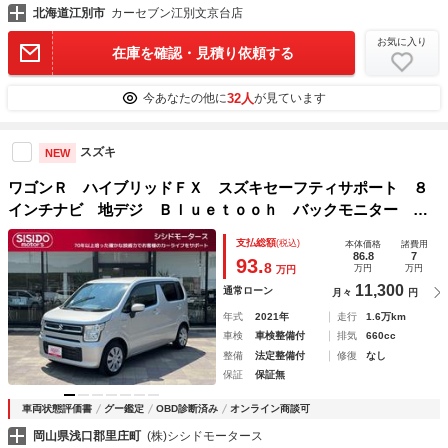
北海道江別市
カーセブン江別文京台店
お気に入り
在庫を確認・見積り依頼する
32人
今あなたの他に
が見ています
スズキ
NEW
ワゴンＲ ハイブリッドＦＸ スズキセーフティサポート ８
インチナビ 地デジ Ｂｌｕｅｔｏｏｈ バックモニター シ
ートヒーター スマートキー クリアランスソナー レーンキ
支払総額
(税込)
本体価格
諸費用
ープアシスト 横滑り防止 格納ミラー Ｗエアバック 禁煙
86.8
7
93.
8
万円
万円
万円
車
11,300
通常ローン
月々
円
年式
2021年
走行
1.6万km
車検
車検整備付
排気
660cc
整備
法定整備付
修復
なし
保証
保証無
車両状態評価書
グー鑑定
OBD診断済み
オンライン商談可
岡山県浅口郡里庄町
(株)シシドモータース