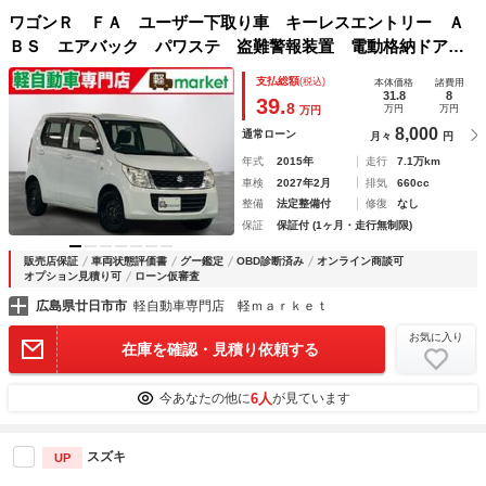
ワゴンＲ ＦＡ ユーザー下取り車 キーレスエントリー Ａ
ＢＳ エアバック パワステ 盗難警報装置 電動格納ドアミ
ラー ベンチシート フルフラット ＣＤオーディオ ＥＴＣ
支払総額
(税込)
本体価格
諸費用
付き
31.8
8
39.
8
万円
万円
万円
8,000
通常ローン
月々
円
年式
2015年
走行
7.1万km
車検
2027年2月
排気
660cc
整備
法定整備付
修復
なし
保証
保証付 (1ヶ月・走行無制限)
販売店保証
車両状態評価書
グー鑑定
OBD診断済み
オンライン商談可
オプション見積り可
ローン仮審査
広島県廿日市市
軽自動車専門店 軽ｍａｒｋｅｔ
お気に入り
在庫を確認・見積り依頼する
6人
今あなたの他に
が見ています
スズキ
UP