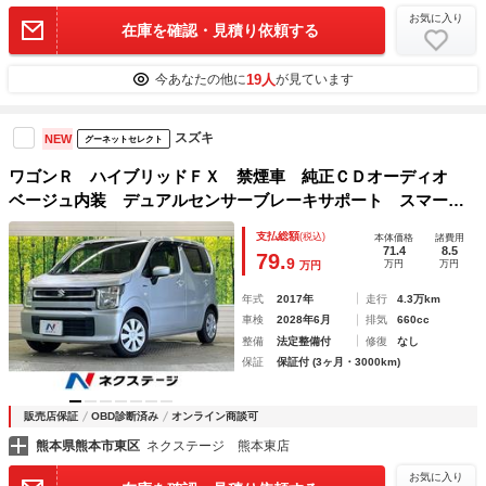
お気に入り
在庫を確認・見積り依頼する
19人
今あなたの他に
が見ています
スズキ
NEW
グーネットセレクト
ワゴンＲ ハイブリッドＦＸ 禁煙車 純正ＣＤオーディオ
ベージュ内装 デュアルセンサーブレーキサポート スマート
キー ヘッドアップディスプレイ オートエアコン オートラ
支払総額
(税込)
本体価格
諸費用
イト ハイビームアシスト シートヒーター ＡＵＸ接続
71.4
8.5
79.
9
万円
万円
万円
年式
2017年
走行
4.3万km
車検
2028年6月
排気
660cc
整備
法定整備付
修復
なし
保証
保証付 (3ヶ月・3000km)
販売店保証
OBD診断済み
オンライン商談可
熊本県熊本市東区
ネクステージ 熊本東店
お気に入り