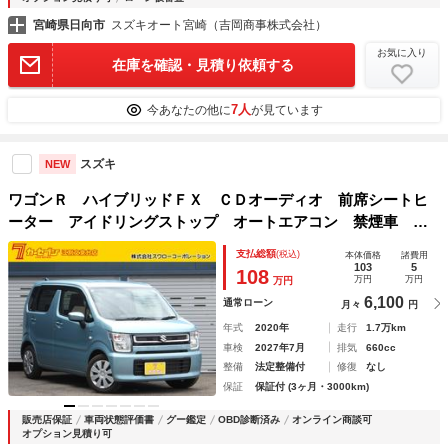
宮崎県日向市
スズキオート宮崎（吉岡商事株式会社）
お気に入り
在庫を確認・見積り依頼する
7人
今あなたの他に
が見ています
スズキ
NEW
ワゴンＲ ハイブリッドＦＸ ＣＤオーディオ 前席シートヒ
ーター アイドリングストップ オートエアコン 禁煙車 ４
ＷＤ
支払総額
(税込)
本体価格
諸費用
103
5
108
万円
万円
万円
6,100
通常ローン
月々
円
年式
2020年
走行
1.7万km
車検
2027年7月
排気
660cc
整備
法定整備付
修復
なし
保証
保証付 (3ヶ月・3000km)
販売店保証
車両状態評価書
グー鑑定
OBD診断済み
オンライン商談可
オプション見積り可