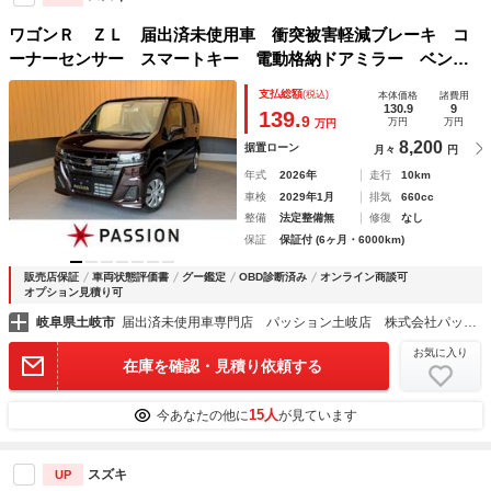
ワゴンＲ ＺＬ 届出済未使用車 衝突被害軽減ブレーキ コ
ーナーセンサー スマートキー 電動格納ドアミラー ベンチ
シート シートヒーター 横滑り防止機能 セキュリティアラ
支払総額
(税込)
本体価格
諸費用
ーム オートエアコン パワーウインドウ
130.9
9
139.
9
万円
万円
万円
8,200
据置ローン
月々
円
年式
2026年
走行
10km
車検
2029年1月
排気
660cc
整備
法定整備無
修復
なし
保証
保証付 (6ヶ月・6000km)
販売店保証
車両状態評価書
グー鑑定
OBD診断済み
オンライン商談可
オプション見積り可
岐阜県土岐市
届出済未使用車専門店 パッション土岐店 株式会社パッション
お気に入り
在庫を確認・見積り依頼する
15人
今あなたの他に
が見ています
スズキ
UP