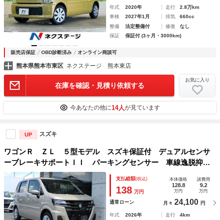
年式
2020年
走行
2.8万km
車検
2027年1月
排気
660cc
整備
法定整備付
修復
なし
保証
保証付 (3ヶ月・3000km)
販売店保証
OBD診断済み
オンライン商談可
熊本県熊本市東区
ネクステージ 熊本東店
お気に入り
在庫を確認・見積り依頼する
14人
今あなたの他に
が見ています
スズキ
UP
ワゴンＲ ＺＬ ５型モデル スズキ保証付 デュアルセンサ
ーブレーキサポートＩＩ パーキングセンサー 車線逸脱抑制
機能 ＬＥＤヘッドランプ キーレスプッシュスタートシステ
支払総額
(税込)
本体価格
諸費用
ム フルオートエアコン ＵＳＢ電源ソケット
128.8
9.2
138
万円
万円
万円
24,100
通常ローン
月々
円
年式
2026年
走行
4km