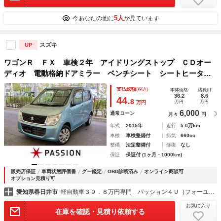
5人
今あなたの他に
が見ています
スズキ
UP
ワゴンＲ ＦＸ 車検２年 アイドリングストップ ＣＤオー
ディオ 電動格納ドアミラー ベンチシート シートヒータ
ー キーレスエントリー オートエアコン パワーウインド
支払総額
(税込)
本体価格
諸費用
ウ 光軸調整機能 軽自動車 保証あり
36.2
8.6
44.
8
万円
万円
万円
6,000
通常ローン
月々
円
年式
2015年
走行
5.0万km
車検
車検整備付
排気
660cc
整備
法定整備付
修復
なし
保証
保証付 (1ヶ月・1000km)
販売店保証
車両状態評価書
グー鑑定
OBD診断済み
オンライン商談可
オプション見積り可
愛知県春日井市
軽自動車３９．８万円専門 パッション４Ｕ（フォーユー）
お気に入り
在庫を確認・見積り依頼する