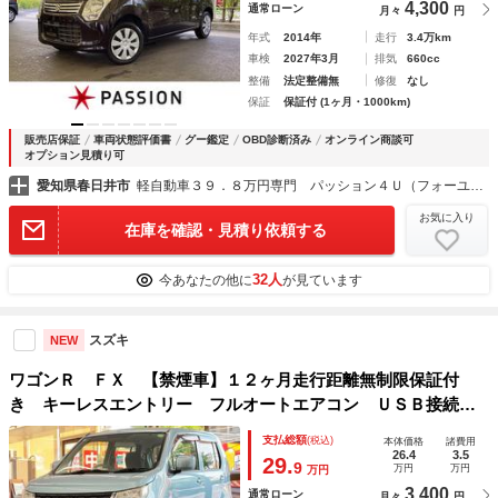
4,300
通常ローン
月々
円
年式
2014年
走行
3.4万km
車検
2027年3月
排気
660cc
整備
法定整備無
修復
なし
保証
保証付 (1ヶ月・1000km)
販売店保証
車両状態評価書
グー鑑定
OBD診断済み
オンライン商談可
オプション見積り可
愛知県春日井市
軽自動車３９．８万円専門 パッション４Ｕ（フォーユー）
お気に入り
在庫を確認・見積り依頼する
32人
今あなたの他に
が見ています
スズキ
NEW
ワゴンＲ ＦＸ 【禁煙車】１２ヶ月走行距離無制限保証付
き キーレスエントリー フルオートエアコン ＵＳＢ接続端
子 フルセグＴＶ ナビ Ｂｌｕｅｔｏｏｔｈ接続 ＣＤ／Ｄ
支払総額
(税込)
本体価格
諸費用
ＶＤ シートヒーター ヘッドライトレベライザ―
26.4
3.5
29.
9
万円
万円
万円
3,400
通常ローン
月々
円