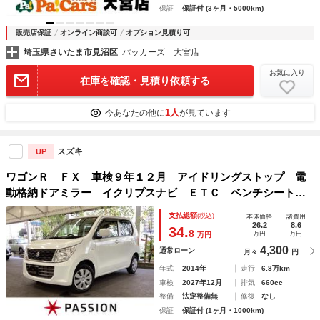
保証
保証付 (3ヶ月・5000km)
販売店保証
オンライン商談可
オプション見積り可
埼玉県さいたま市見沼区
パッカーズ 大宮店
お気に入り
在庫を確認・見積り依頼する
1人
今あなたの他に
が見ています
スズキ
UP
ワゴンＲ ＦＸ 車検９年１２月 アイドリングストップ 電
動格納ドアミラー イクリプスナビ ＥＴＣ ベンチシート
シートヒーター キーレスエントリー オートエアコン ドラ
支払総額
(税込)
本体価格
諸費用
イブレコーダー 軽自動車 保証あり
26.2
8.6
34.
8
万円
万円
万円
4,300
通常ローン
月々
円
年式
2014年
走行
6.8万km
車検
2027年12月
排気
660cc
整備
法定整備無
修復
なし
保証
保証付 (1ヶ月・1000km)