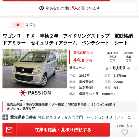
5人
今あなたの他に
が見ています
スズキ
UP
ワゴンＲ ＦＸ 車検２年 アイドリングストップ 電動格納
ドアミラー セキュリティアラーム ベンチシート シートヒ
ーター オートエアコン パワーウインドウ キーレスエント
支払総額
(税込)
本体価格
諸費用
リー ハロゲンヘッドライト 保証あり
36.2
8.6
44.
8
万円
万円
万円
6,000
通常ローン
月々
円
年式
2015年
走行
5.3万km
車検
車検整備付
排気
660cc
整備
法定整備付
修復
なし
保証
保証付 (1ヶ月・1000km)
販売店保証
車両状態評価書
グー鑑定
OBD診断済み
オンライン商談可
オプション見積り可
愛知県春日井市
軽自動車３９．８万円専門 パッション４Ｕ（フォーユー）
お気に入り
在庫を確認・見積り依頼する