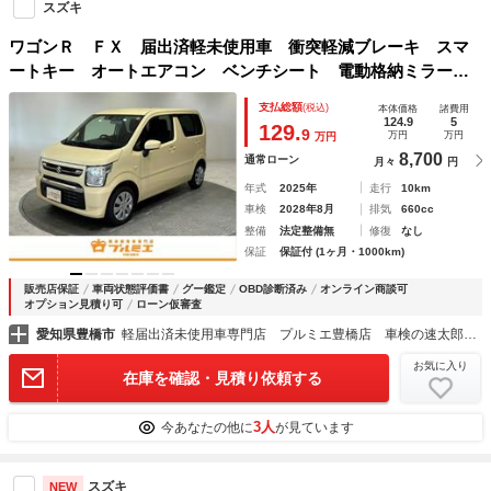
スズキ
ワゴンＲ ＦＸ 届出済軽未使用車 衝突軽減ブレーキ スマ
ートキー オートエアコン ベンチシート 電動格納ミラー
シートヒーター 運転席助手席エアバック 軽自動車
支払総額
(税込)
本体価格
諸費用
124.9
5
129.
9
万円
万円
万円
8,700
通常ローン
月々
円
年式
2025年
走行
10km
車検
2028年8月
排気
660cc
整備
法定整備無
修復
なし
保証
保証付 (1ヶ月・1000km)
販売店保証
車両状態評価書
グー鑑定
OBD診断済み
オンライン商談可
オプション見積り可
ローン仮審査
愛知県豊橋市
軽届出済未使用車専門店 プルミエ豊橋店 車検の速太郎豊橋店
お気に入り
在庫を確認・見積り依頼する
3人
今あなたの他に
が見ています
スズキ
NEW