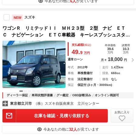
6人
今あなたの他に
が見ています
スズキ
NEW
ワゴンＲ リミテッドＩＩ ＭＨ２３型 ２型 ナビ ＥＴ
Ｃ ナビゲーション ＥＴＣ車載器 キーレスプッシュスター
ト オートライト 電動格納ドアミラー 運転席シートヒータ
支払総額
(税込)
本体価格
諸費用
ー アクセサリーソケット ＣＤ ＤＶＤ
39.6
10.3
49.
9
万円
万円
万円
18,000
通常ローン
月々
円
年式
2012年
走行
1.4万km
車検
車検整備付
排気
660cc
整備
法定整備付
修復
なし
保証
保証付 (3ヶ月・3000km)
ディーラー保証
車両状態評価書
グー鑑定
OBD診断済み
オンライン商談可
東京都立川市
（株）スズキ自販南東京 立川センター
お気に入り
在庫を確認・見積り依頼する
32人
今あなたの他に
が見ています