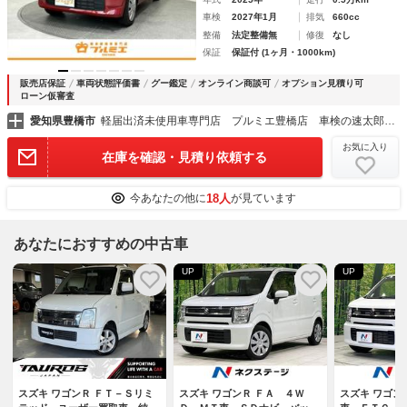
車検
2027年1月
排気
660cc
整備
法定整備無
修復
なし
保証
保証付 (1ヶ月・1000km)
販売店保証
車両状態評価書
グー鑑定
オンライン商談可
オプション見積り可
ローン仮審査
愛知県豊橋市
軽届出済未使用車専門店 プルミエ豊橋店 車検の速太郎豊橋店
お気に入り
在庫を確認・見積り依頼する
18人
今あなたの他に
が見ています
あなたにおすすめの中古車
UP
UP
スズキ ワゴンＲ ＦＴ－Ｓリミ
スズキ ワゴンＲ ＦＡ ４Ｗ
スズキ ワゴン