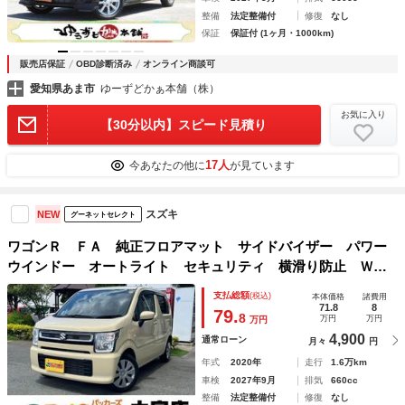
整備
法定整備付
修復
なし
保証
保証付 (1ヶ月・1000km)
販売店保証
OBD診断済み
オンライン商談可
愛知県あま市
ゆーずどかぁ本舗（株）
お気に入り
【30分以内】スピード見積り
17人
今あなたの他に
が見ています
スズキ
NEW
グーネットセレクト
ワゴンＲ ＦＡ 純正フロアマット サイドバイザー パワー
ウインドー オートライト セキュリティ 横滑り防止 Ｗエ
アバック ＡＢＳ パワステ フルフラット ＡＣ 衝突安全
支払総額
(税込)
本体価格
諸費用
ボディ 運転席エアバック ベンチシート
71.8
8
79.
8
万円
万円
万円
4,900
通常ローン
月々
円
年式
2020年
走行
1.6万km
車検
2027年9月
排気
660cc
整備
法定整備付
修復
なし