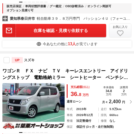
販売店保証
車両状態評価書
グー鑑定
OBD診断済み
オンライン商談可
オプション見積り可
愛知県春日井市
軽自動車３９．８万円専門 パッション４Ｕ（フォーユー）
お気に入り
在庫を確認・見積り依頼する
13人
今あなたの他に
が見ています
スズキ
UP
ワゴンＲ ＦＸ ナビ ＴＶ キーレスエントリー アイドリ
ングストップ 電動格納ミラー シートヒーター ベンチシー
ト ＣＶＴ 盗難防止システム ＡＢＳ アルミホイール 衝
支払総額
(税込)
本体価格
諸費用
突安全ボディ エアコン パワーステアリング
34.8
2
36.
8
万円
万円
万円
2,400
通常ローン
月々
円
年式
2015年
走行
5.9万km
車検
2026年12月
排気
660cc
整備
法定整備付
修復
なし
保証
保証付 (3ヶ月・走行無制限)