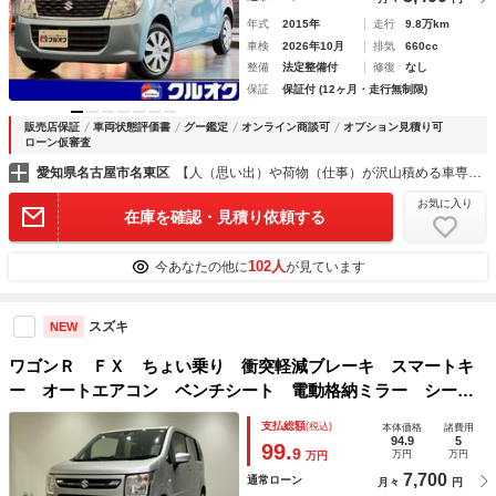
年式
2015年
走行
9.8万km
車検
2026年10月
排気
660cc
整備
法定整備付
修復
なし
保証
保証付 (12ヶ月・走行無制限)
販売店保証
車両状態評価書
グー鑑定
オンライン商談可
オプション見積り可
ローン仮審査
愛知県名古屋市名東区
【人（思い出）や荷物（仕事）が沢山積める車専門店】クルオク名古屋インター店
お気に入り
在庫を確認・見積り依頼する
102人
今あなたの他に
が見ています
スズキ
NEW
ワゴンＲ ＦＸ ちょい乗り 衝突軽減ブレーキ スマートキ
ー オートエアコン ベンチシート 電動格納ミラー シート
ヒーター 運転席助手席エアバック 軽自動車
支払総額
(税込)
本体価格
諸費用
94.9
5
99.
9
万円
万円
万円
7,700
通常ローン
月々
円