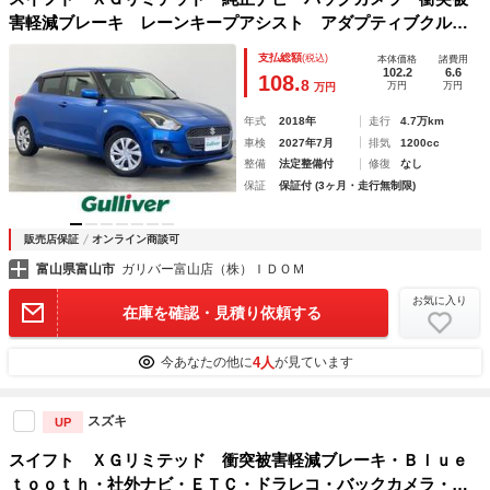
害軽減ブレーキ レーンキープアシスト アダプティブクルー
ズコントロール オートマチックハイビーム シートヒータ
支払総額
(税込)
本体価格
諸費用
ー ドライブレコーダー前方 ＥＴＣ ＬＥＤヘッドライト
102.2
6.6
108.
8
万円
万円
万円
年式
2018年
走行
4.7万km
車検
2027年7月
排気
1200cc
整備
法定整備付
修復
なし
保証
保証付 (3ヶ月・走行無制限)
販売店保証
オンライン商談可
富山県富山市
ガリバー富山店（株）ＩＤＯＭ
お気に入り
在庫を確認・見積り依頼する
4人
今あなたの他に
が見ています
スズキ
UP
スイフト ＸＧリミテッド 衝突被害軽減ブレーキ・Ｂｌｕｅ
ｔｏｏｔｈ・社外ナビ・ＥＴＣ・ドラレコ・バックカメラ・シ