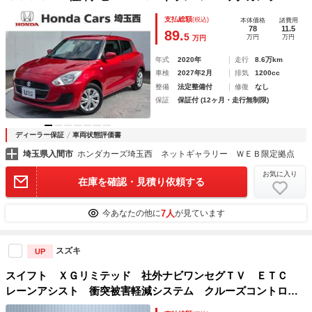
ートヒーター ナビＴＶ 電動格納ドアミラー パワーウィン
支払総額
(税込)
本体価格
諸費用
ドウ オートクルーズコントロール フルオートエアコン
78
11.5
89.
5
万円
万円
万円
年式
2020年
走行
8.6万km
車検
2027年2月
排気
1200cc
整備
法定整備付
修復
なし
保証
保証付 (12ヶ月・走行無制限)
ディーラー保証
車両状態評価書
埼玉県入間市
ホンダカーズ埼玉西 ネットギャラリー ＷＥＢ限定拠点
お気に入り
在庫を確認・見積り依頼する
7人
今あなたの他に
が見ています
スズキ
UP
スイフト ＸＧリミテッド 社外ナビワンセグＴＶ ＥＴＣ
レーンアシスト 衝突被害軽減システム クルーズコントロー
ル