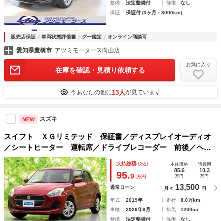
整備
法定整備付
修復
なし
保証
保証付 (3ヶ月・3000km)
販売店保証
車両状態評価書
グー鑑定
オンライン商談可
愛知県豊橋市
アツミモータース向山店
お気に入り
在庫を確認・見積り依頼する
13人
今あなたの他に
が見ています
スズキ
NEW
スイフト ＸＧリミテッド 保証書／ディスプレイオーディオ
／シートヒーター 運転席／ドライブレコーダー 前後／ヘッ
ドランプ ＬＥＤ／ＥＴＣ／ＥＢＤ付ＡＢＳ／横滑り防止装置
支払総額
(税込)
本体価格
諸費用
／バックモニター／エアバッグ 運転席
85.6
10.3
95.
9
万円
万円
万円
13,500
通常ローン
月々
円
年式
2019年
走行
8.0万km
車検
2026年9月
排気
1200cc
整備
法定整備付
修復
なし