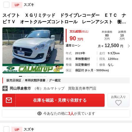
スズキ
UP
スイフト ＸＧリミテッド ドライブレコーダー ＥＴＣ ナ
ビＴＶ オートクルーズコントロール レーンアシスト 衝突
被害軽減システム アルミホイール オートライト スマート
支払総額
(税込)
本体価格
諸費用
キー シートヒーター ＣＶＴ ＧＯＯ鑑定車 買取直売車両
80
10
90
万円
万円
万円
12,500
通常ローン
月々
円
年式
2019年
走行
9.5万km
車検
車検整備付
排気
1200cc
整備
法定整備付
修復
なし
保証
保証付 (6ヶ月・5000km)
販売店保証
車両状態評価書
グー鑑定
岡山県倉敷市
（有）カルマトップ 買取直売車専門店
お気に入り
在庫を確認・見積り依頼する
3人
今あなたの他に
が見ています
スズキ
UP