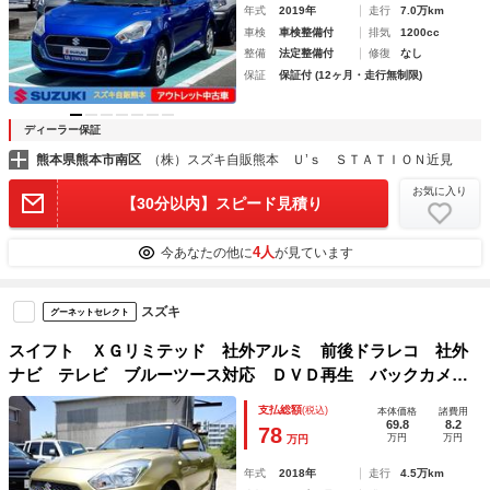
年式
2019年
走行
7.0万km
車検
車検整備付
排気
1200cc
整備
法定整備付
修復
なし
保証
保証付 (12ヶ月・走行無制限)
ディーラー保証
熊本県熊本市南区
（株）スズキ自販熊本 Ｕ’ｓ ＳＴＡＴＩＯＮ近見
お気に入り
【30分以内】スピード見積り
4人
今あなたの他に
が見ています
スズキ
グーネットセレクト
スイフト ＸＧリミテッド 社外アルミ 前後ドラレコ 社外
ナビ テレビ ブルーツース対応 ＤＶＤ再生 バックカメ
ラ スマートキー２本 クルコン シートヒーター ステアリ
支払総額
(税込)
本体価格
諸費用
ングスイッチ
69.8
8.2
78
万円
万円
万円
年式
2018年
走行
4.5万km