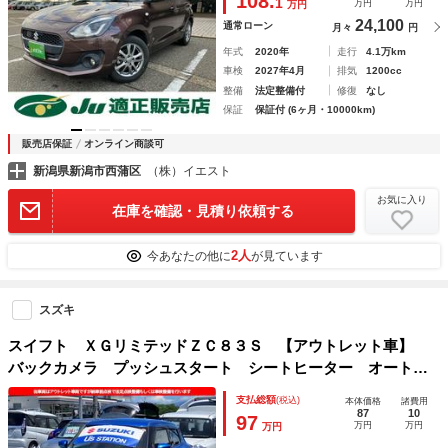
108.
1
万円
万円
万円
24,100
通常ローン
月々
円
年式
2020年
走行
4.1万km
車検
2027年4月
排気
1200cc
整備
法定整備付
修復
なし
保証
保証付 (6ヶ月・10000km)
販売店保証
オンライン商談可
新潟県新潟市西蒲区
（株）イエスト
お気に入り
在庫を確認・見積り依頼する
2人
今あなたの他に
が見ています
スズキ
スイフト ＸＧリミテッドＺＣ８３Ｓ 【アウトレット車】
バックカメラ プッシュスタート シートヒーター オートエ
アコン ＥＴＣ スズキセーフティーサポート 衝突安全ボデ
支払総額
(税込)
本体価格
諸費用
ィ
87
10
97
万円
万円
万円