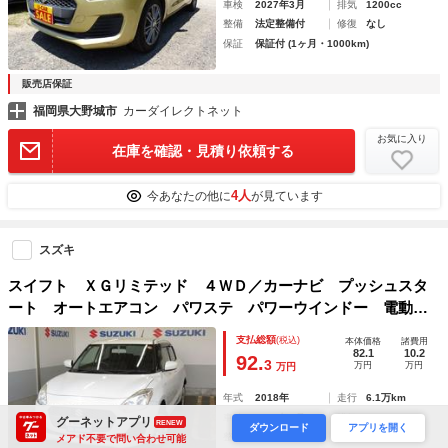
車検
2027年3月
排気
1200cc
整備
法定整備付
修復
なし
保証
保証付 (1ヶ月・1000km)
販売店保証
福岡県大野城市
カーダイレクトネット
お気に入り
在庫を確認・見積り依頼する
4人
今あなたの他に
が見ています
スズキ
スイフト ＸＧリミテッド ４ＷＤ／カーナビ プッシュスタ
ート オートエアコン パワステ パワーウインドー 電動格
納式リモコンドアミラー 横滑り防止機能 衝突安全ボディ
支払総額
(税込)
本体価格
諸費用
82.1
10.2
92.
3
万円
万円
万円
年式
2018年
走行
6.1万km
車検
2027年9月
排気
1200cc
グーネットアプリ
RENEW
ダウンロード
アプリを開く
整備
法定整備付
修復
なし
メアド不要で問い合わせ可能