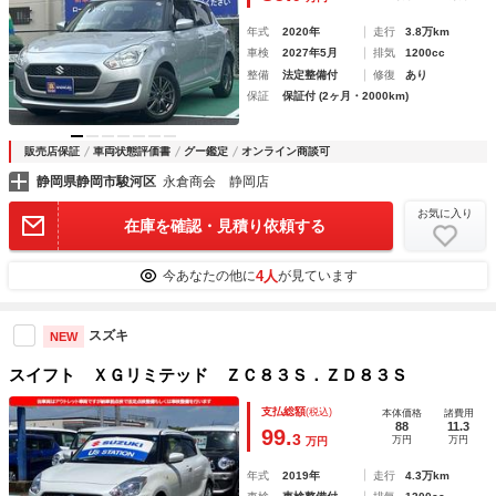
年式
2020年
走行
3.8万km
車検
2027年5月
排気
1200cc
整備
法定整備付
修復
あり
保証
保証付 (2ヶ月・2000km)
販売店保証
車両状態評価書
グー鑑定
オンライン商談可
静岡県静岡市駿河区
永倉商会 静岡店
お気に入り
在庫を確認・見積り依頼する
4人
今あなたの他に
が見ています
スズキ
NEW
スイフト ＸＧリミテッド ＺＣ８３Ｓ．ＺＤ８３Ｓ
支払総額
(税込)
本体価格
諸費用
88
11.3
99.
3
万円
万円
万円
年式
2019年
走行
4.3万km