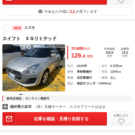
3人
今あなたの他に
が見ています
スズキ
NEW
スイフト ＸＧリミテッド
支払総額
(税込)
本体価格
諸費用
116.6
13.2
129.
8
万円
万円
万円
年式
2020年
走行
0.9万km
車検
車検整備付
排気
1200cc
整備
法定整備付
修復
なし
保証
保証付 (1ヶ月・1000km)
販売店保証
オンライン商談可
福井県小浜市
（有）京極モーター スズキアリーナおばま
お気に入り
在庫を確認・見積り依頼する