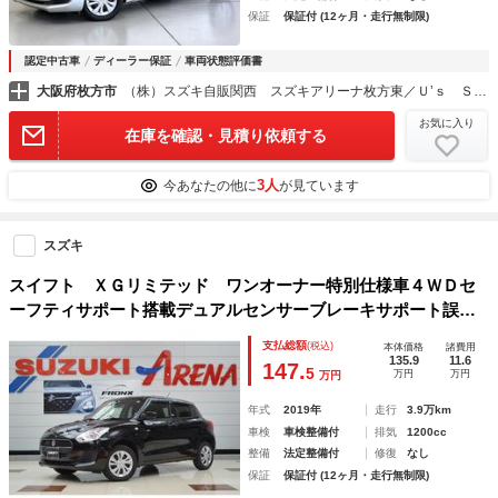
保証
保証付 (12ヶ月・走行無制限)
認定中古車
ディーラー保証
車両状態評価書
大阪府枚方市
（株）スズキ自販関西 スズキアリーナ枚方東／Ｕ’ｓ ＳＴＡＴＩＯＮ枚方
お気に入り
在庫を確認・見積り依頼する
3人
今あなたの他に
が見ています
スズキ
スイフト ＸＧリミテッド ワンオーナー特別仕様車４ＷＤセ
ーフティサポート搭載デュアルセンサーブレーキサポート誤発
信抑制機能アダプティブクルーズコントロール７インチワイド
支払総額
(税込)
本体価格
諸費用
ナビＴＶシートヒーター
135.9
11.6
147.
5
万円
万円
万円
年式
2019年
走行
3.9万km
車検
車検整備付
排気
1200cc
整備
法定整備付
修復
なし
保証
保証付 (12ヶ月・走行無制限)