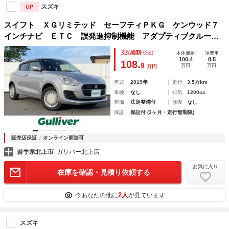
スズキ
UP
スイフト ＸＧリミテッド セーフティＰＫＧ ケンウッド７
インチナビ ＥＴＣ 誤発進抑制機能 アダプティブクルーズ
コントロール ハイビームアシスト 前席シートヒーター ヒ
支払総額
(税込)
本体価格
諸費用
ーター付ドアミラー デュアルセンサーブレーキサポート
100.4
8.5
108.
9
万円
万円
万円
年式
2019年
走行
3.5万km
車検
なし
排気
1200cc
整備
法定整備付
修復
なし
保証
保証付 (3ヶ月・走行無制限)
販売店保証
オンライン商談可
岩手県北上市
ガリバー北上店
お気に入り
在庫を確認・見積り依頼する
2人
今あなたの他に
が見ています
スズキ