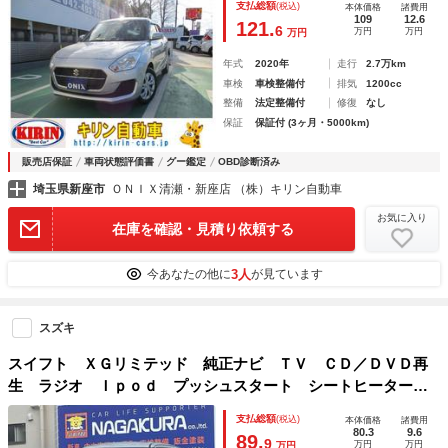
支払総額
(税込)
本体価格
諸費用
109
12.6
121.
6
万円
万円
万円
年式
2020年
走行
2.7万km
車検
車検整備付
排気
1200cc
整備
法定整備付
修復
なし
保証
保証付 (3ヶ月・5000km)
販売店保証
車両状態評価書
グー鑑定
OBD診断済み
埼玉県新座市
ＯＮＩＸ清瀬・新座店 （株）キリン自動車
お気に入り
在庫を確認・見積り依頼する
3人
今あなたの他に
が見ています
スズキ
スイフト ＸＧリミテッド 純正ナビ ＴＶ ＣＤ／ＤＶＤ再
生 ラジオ Ｉｐｏｄ プッシュスタート シートヒーター
社外アルミホイール 電動格納ミラー ＣＶＴ
支払総額
(税込)
本体価格
諸費用
80.3
9.6
89.
9
万円
万円
万円