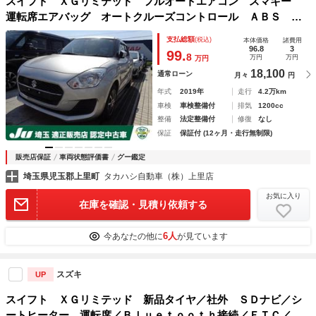
スイフト ＸＧリミテッド フルオートエアコン スマキー
運転席エアバッグ オートクルーズコントロール ＡＢＳ オ
ートライト ナビ パワステ メモリーナビ キーレススター
支払総額
(税込)
本体価格
諸費用
ト シートヒータ パワーウィンドー 緊急ブレーキ Ｒカメ
96.8
3
99.
8
万円
万円
万円
ラ
18,100
通常ローン
月々
円
年式
2019年
走行
4.2万km
車検
車検整備付
排気
1200cc
整備
法定整備付
修復
なし
保証
保証付 (12ヶ月・走行無制限)
販売店保証
車両状態評価書
グー鑑定
埼玉県児玉郡上里町
タカハシ自動車（株）上里店
お気に入り
在庫を確認・見積り依頼する
6人
今あなたの他に
が見ています
スズキ
UP
スイフト ＸＧリミテッド 新品タイヤ／社外 ＳＤナビ／シ
ートヒーター 運転席／Ｂｌｕｅｔｏｏｔｈ接続／ＥＴＣ／フ