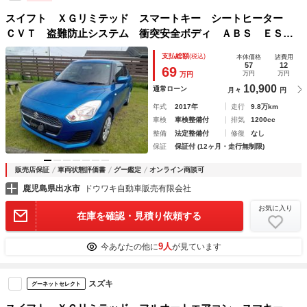
スイフト ＸＧリミテッド スマートキー シートヒーター
ＣＶＴ 盗難防止システム 衝突安全ボディ ＡＢＳ ＥＳ
Ｃ ＣＤ ＵＳＢ エアコン パワーステアリング パワーウ
支払総額
(税込)
本体価格
諸費用
ィンドウ
57
12
69
万円
万円
万円
10,900
通常ローン
月々
円
年式
2017年
走行
9.8万km
車検
車検整備付
排気
1200cc
整備
法定整備付
修復
なし
保証
保証付 (12ヶ月・走行無制限)
販売店保証
車両状態評価書
グー鑑定
オンライン商談可
鹿児島県出水市
ドウワキ自動車販売有限会社
お気に入り
在庫を確認・見積り依頼する
9人
今あなたの他に
が見ています
スズキ
グーネットセレクト