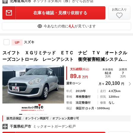
北海道旭川市
ネッツトヨタ旭川（株）かぐらおか店
お気に入り
在庫を確認・見積り依頼する
4人
今あなたの他に
が見ています
スズキ
UP
スイフト ＸＧリミテッド ＥＴＣ ナビ ＴＶ オートクル
ーズコントロール レーンアシスト 衝突被害軽減システム
オートライト スマートキー 電動格納ミラー シートヒータ
支払総額
(税込)
本体価格
諸費用
ー ＣＶＴ 盗難防止システム 衝突安全ボディ ＡＢＳ
82.8
7
89.
8
万円
万円
万円
20,100
通常ローン
月々
円
年式
2019年
走行
4.0万km
車検
車検整備付
排気
1200cc
整備
法定整備付
修復
なし
保証
保証付 (1ヶ月・1000km)
販売店保証
オンライン商談可
オプション見積り可
千葉県松戸市
ミックオートガーデン松戸