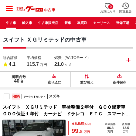
0
お気に入り
閲覧履歴
中古車
輸入車
中古車販売店
新車
車買取
カーリース
整備工場
スイフト ＸＧリミテッドの中古車
総合評価
平均価格
燃費
（WLTCモード）
4.1
115.7
21.0
万円
km/l
掲載台数
40
台
絞り込む
並び替え
条件保存
スズキ
NEW
グーネットセレクト
スイフト ＸＧリミテッド 車検整備２年付 ＧＯＯ鑑定車
ＧＯＯ保証１年付 カーナビ ドラレコ ＥＴＣ スマートキ
ー 被害軽減ブレーキ オートライト 運転席シートヒータ
支払総額
(税込)
本体価格
諸費用
ー 電動格納ミラー
86.3
13.5
99.
8
万円
万円
万円