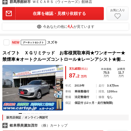
群馬県館林市
ＷＥＣＡＲＳ（ウィーカーズ）館林店
お気に入り
在庫を確認・見積り依頼する
4人
今あなたの他に
が見ています
スズキ
NEW
グーネットセレクト
スイフト ＸＧリミテッド お客様買取車両★ワンオーナー★
禁煙車★オートクルーズコントロール★レーンアシスト★衝突
被害軽減システム★ オートライト★スマートキー★シートヒ
支払総額
(税込)
本体価格
諸費用
ーター★ＭＴ★衝突安全ボディ★ＡＢＳ★オートエアコン
75.5
11.7
87.
2
万円
万円
万円
年式
2019年
走行
3.8万km
車検
車検整備付
排気
1200cc
整備
法定整備付
修復
なし
保証
保証付 (12ヶ月・走行無制限)
販売店保証
オンライン商談可
岐阜県美濃加茂市
（株）カートップ