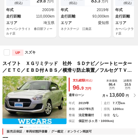
29.
83.
8
3
万円
万円
ンＥＴＣ クルコン 純正１６
(税込)
(税込)
(税込)
インチアルミ オートハイビー
年式
2003年
年式
2019年
年式
ム 車線逸脱警報
走行距離
110,000km
走行距離
93,000km
走行距離
エリア
埼玉県
エリア
愛知県
エリア
カーバンクライト 春日部フィー
ネクステージ 江南店
カーバンクライ
ルド店
ド店
スズキ
UP
スイフト ＸＧリミテッド 社外 ＳＤナビ／シートヒーター
／ＥＴＣ／ＥＢＤ付ＡＢＳ／横滑り防止装置／フルセグＴＶ／
エアバッグ 運転席／エアバッグ 助手席／パワーウインドウ
支払総額
(税込)
本体価格
諸費用
／キーレスエントリー／オートエアコン／パワーステアリング
86.4
10.5
96.
9
万円
万円
万円
13,600
通常ローン
月々
円
年式
2019年
走行
7.7万km
車検
2027年5月
排気
1200cc
整備
法定整備付
修復
なし
保証
保証付 (1ヶ月・1000km)
販売店保証
車両状態評価書
グー鑑定
オンライン商談可