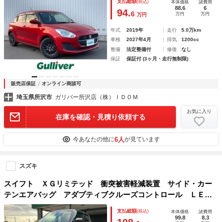
支払総額
(税込)
本体価格
諸費用
88.6
6
94.
6
万円
万円
万円
年式
2019年
走行
5.0万km
車検
2027年4月
排気
1200cc
整備
法定整備付
修復
なし
保証
保証付 (3ヶ月・走行無制限)
販売店保証
オンライン商談可
埼玉県所沢市
ガリバー所沢店（株）ＩＤＯＭ
お気に入り
在庫を確認・見積り依頼する
6人
今あなたの他に
が見ています
スズキ
スイフト ＸＧリミテッド 衝突被害軽減装置 サイド・カー
テンエアバッグ アダプティブクルーズコントロール ＬＥＤ
ライト フォグランプ 社外ナビ フルセグＴＶ バックカメ
支払総額
(税込)
本体価格
諸費用
ラ 社外アルミ シートヒーター 夏タイヤ４本新品交換
99.8
8.3