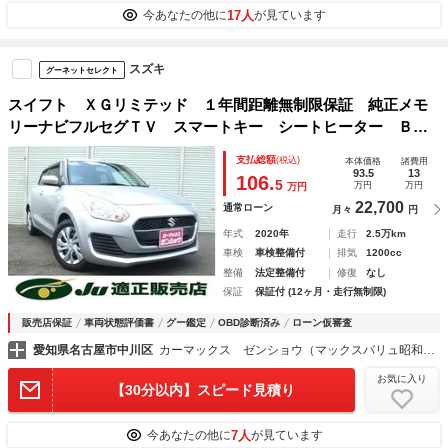
17人
今あなたの他に
が見ています
スズキ
グーネットセレクト
スイフト ＸＧリミテッド １年間距離無制限保証 純正メモ
リーナビフルセグＴＶ スマートキー シートヒーター Ｂｌ
ｕｅｔｏｏｔｈ ＤＶＤ再生可 ワンオーナー車 禁煙車 内
支払総額
(税込)
本体価格
諸費用
外装清掃済み
93.5
13
106.
5
万円
万円
万円
22,700
通常ローン
月々
円
年式
2020年
走行
2.5万km
車検
車検整備付
排気
1200cc
整備
法定整備付
修復
なし
保証
保証付 (12ヶ月・走行無制限)
販売店保証
車両状態評価書
グー鑑定
OBD診断済み
ローン仮審査
愛知県名古屋市中川区
カーマックス ゼンショウ（マックスバリュ昭和橋）
お気に入り
【30分以内】スピード見積り
7人
今あなたの他に
が見ています