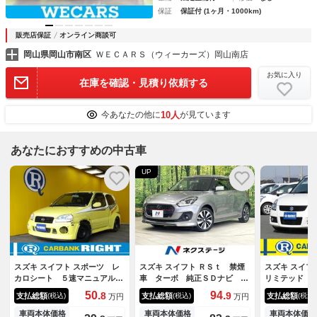
保証
保証付 (1ヶ月・1000km)
販売店保証
オンライン商談可
岡山県岡山市南区
ＷＥＣＡＲＳ（ウィーカーズ）岡山南店
お気に入り
在庫を確認・見積り依頼する
10人
今あなたの他に
が見ています
あなたにおすすめの中古車
UP
スズキ スイフト スポーツ レ
スズキ スイフト ＲＳｔ 禁煙
スズキ スイフ
カロシート ５速マニュアル
車 ターボ 純正ＳＤナビ バ
リミテッド 
キーレス
ックカメラ 衝突軽減 シート
モリーナビ 
50.
94.
8
9
支払総額
支払総額
支払総額
(税込)
(税込)
(税込)
万円
万円
ヒーター ドラレコ スマート
キー ＬＥＤヘッド ビルトイ
車両本体価格
車両本体価格
車両本体価格