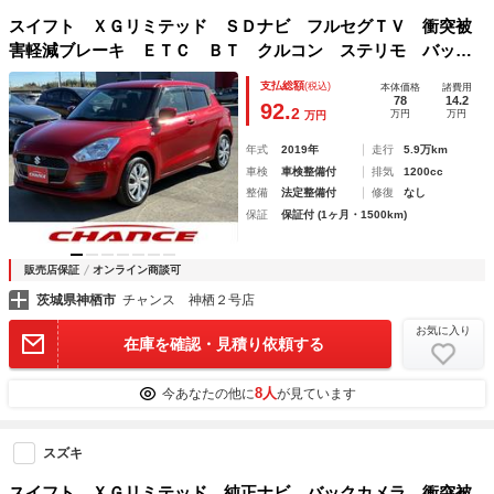
スイフト ＸＧリミテッド ＳＤナビ フルセグＴＶ 衝突被
害軽減ブレーキ ＥＴＣ ＢＴ クルコン ステリモ バック
カメラ 運転席シートヒーター ＣＤ ＤＶＤ レーンアシス
支払総額
(税込)
本体価格
諸費用
ト 横滑り防止装置 オートライト サイドエアバック
78
14.2
92.
2
万円
万円
万円
年式
2019年
走行
5.9万km
車検
車検整備付
排気
1200cc
整備
法定整備付
修復
なし
保証
保証付 (1ヶ月・1500km)
販売店保証
オンライン商談可
茨城県神栖市
チャンス 神栖２号店
お気に入り
在庫を確認・見積り依頼する
8人
今あなたの他に
が見ています
スズキ
スイフト ＸＧリミテッド 純正ナビ バックカメラ 衝突被