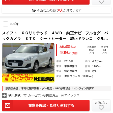
8人
今あなたの他に
が見ています
スズキ
スイフト ＸＧリミテッド ４ＷＤ 純正ナビ フルセグ バ
ックカメラ ＥＴＣ シートヒーター 純正ドラレコ クルー
ズコントロール オートエアコン キーレス スズキセーフテ
支払総額
(税込)
本体価格
諸費用
ィー スマートキー
96.8
13
109.
8
万円
万円
万円
年式
2019年
走行
4.7万km
車検
車検整備付
排気
1200cc
整備
法定整備付
修復
なし
保証
保証付 (1ヶ月・1000km)
販売店保証
車両状態評価書
グー鑑定
OBD診断済み
オンライン商談可
秋田県秋田市
カーセブン秋田臨海店 ㈱アイックス
お気に入り
在庫を確認・見積り依頼する