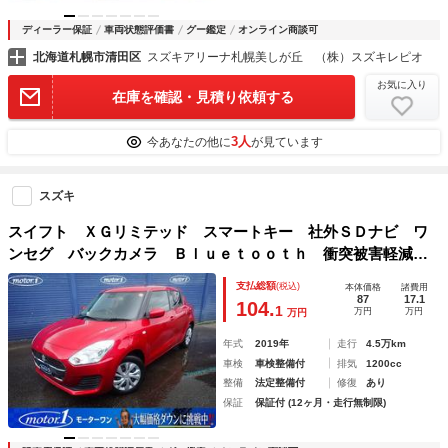
ディーラー保証
車両状態評価書
グー鑑定
オンライン商談可
北海道札幌市清田区
スズキアリーナ札幌美しが丘 （株）スズキレピオ
お気に入り
在庫を確認・見積り依頼する
3人
今あなたの他に
が見ています
スズキ
スイフト ＸＧリミテッド スマートキー 社外ＳＤナビ ワ
ンセグ バックカメラ Ｂｌｕｅｔｏｏｔｈ 衝突被害軽減ブ
レーキ レーンキープ 横滑り防止装置 オートエアコン
支払総額
(税込)
本体価格
諸費用
87
17.1
104.
1
万円
万円
万円
年式
2019年
走行
4.5万km
車検
車検整備付
排気
1200cc
整備
法定整備付
修復
あり
保証
保証付 (12ヶ月・走行無制限)