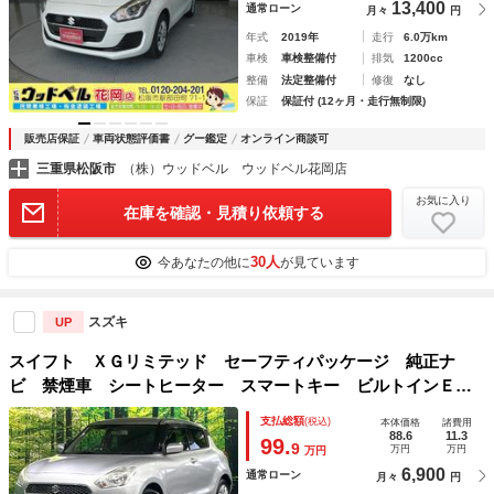
13,400
通常ローン
月々
円
年式
2019年
走行
6.0万km
車検
車検整備付
排気
1200cc
整備
法定整備付
修復
なし
保証
保証付 (12ヶ月・走行無制限)
販売店保証
車両状態評価書
グー鑑定
オンライン商談可
三重県松阪市
（株）ウッドベル ウッドベル花岡店
お気に入り
在庫を確認・見積り依頼する
30人
今あなたの他に
が見ています
スズキ
UP
スイフト ＸＧリミテッド セーフティパッケージ 純正ナ
ビ 禁煙車 シートヒーター スマートキー ビルトインＥＴ
Ｃ クルコン オートライト オートエアコン Ｂｌｕｅｔｏ
支払総額
(税込)
本体価格
諸費用
ｏｔｈ ＣＤ ＤＶＤ再生 ブルーレイ再生 フルセグ
88.6
11.3
99.
9
万円
万円
万円
6,900
通常ローン
月々
円