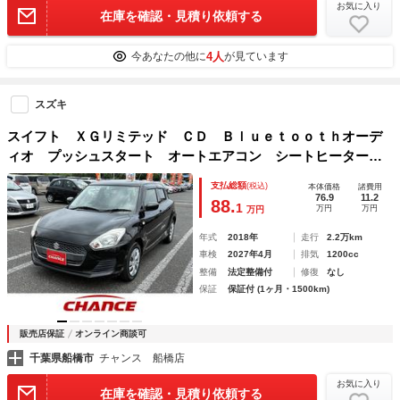
お気に入り
在庫を確認・見積り依頼する
4人
今あなたの他に
が見ています
スズキ
スイフト ＸＧリミテッド ＣＤ Ｂｌｕｅｔｏｏｔｈオーデ
ィオ プッシュスタート オートエアコン シートヒーター
電動格納ミラー フロアマット ＵＳＢ ＡＵＸ エアバッ
支払総額
(税込)
本体価格
諸費用
ク パワーウィンドウ パワーステアリング ＡＢＳ プライ
76.9
11.2
88.
1
万円
万円
万円
バシ
年式
2018年
走行
2.2万km
車検
2027年4月
排気
1200cc
整備
法定整備付
修復
なし
保証
保証付 (1ヶ月・1500km)
販売店保証
オンライン商談可
千葉県船橋市
チャンス 船橋店
お気に入り
在庫を確認・見積り依頼する