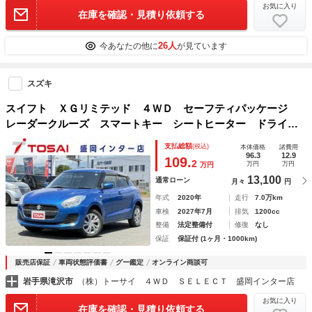
お気に入り
在庫を確認・見積り依頼する
26人
今あなたの他に
が見ています
スズキ
スイフト ＸＧリミテッド ４ＷＤ セーフティパッケージ
レーダークルーズ スマートキー シートヒーター ドライブ
レコーダー ＥＴＣ レーンキープアシスト オートライト
支払総額
(税込)
本体価格
諸費用
オートエアコン 電動格納ミラー ヘッドライトレベライザー
96.3
12.9
109.
2
万円
万円
万円
13,100
通常ローン
月々
円
年式
2020年
走行
7.0万km
車検
2027年7月
排気
1200cc
整備
法定整備付
修復
なし
保証
保証付 (1ヶ月・1000km)
販売店保証
車両状態評価書
グー鑑定
オンライン商談可
岩手県滝沢市
（株）トーサイ ４ＷＤ ＳＥＬＥＣＴ 盛岡インター店
お気に入り
在庫を確認・見積り依頼する