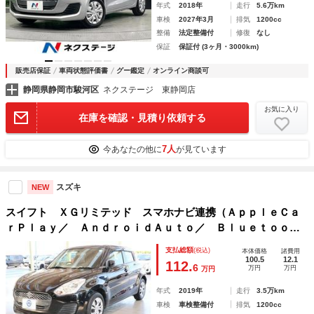
年式
2018年
走行
5.6万km
車検
2027年3月
排気
1200cc
整備
法定整備付
修復
なし
保証
保証付 (3ヶ月・3000km)
販売店保証
車両状態評価書
グー鑑定
オンライン商談可
静岡県静岡市駿河区
ネクステージ 東静岡店
お気に入り
在庫を確認・見積り依頼する
7人
今あなたの他に
が見ています
スズキ
NEW
スイフト ＸＧリミテッド スマホナビ連携（ＡｐｐｌｅＣａ
ｒＰｌａｙ／ ＡｎｄｒｏｉｄＡｕｔｏ／ Ｂｌｕｅｔｏｏｔ
ｈ／ ＵＳＢ） シートヒーター スマートキー
支払総額
(税込)
本体価格
諸費用
100.5
12.1
112.
6
万円
万円
万円
年式
2019年
走行
3.5万km
車検
車検整備付
排気
1200cc