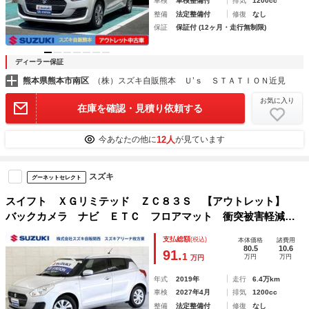
車検
車検整備付
排気
1200cc
整備
法定整備付
修復
なし
保証
保証付 (12ヶ月・走行無制限)
ディーラー保証
熊本県熊本市南区
（株）スズキ自販熊本 Ｕ’ｓ ＳＴＡＴＩＯＮ近見
お気に入り
在庫を確認・見積り依頼する
12人
今あなたの他に
が見ています
スズキ
グーネットセレクト
スイフト ＸＧリミテッド ＺＣ８３Ｓ 【アウトレット】
バックカメラ ナビ ＥＴＣ フロアマット 衝突被害軽減ブ
レーキ ＡＣＣ ラゲッジシェルフ ６エアバック オートラ
支払総額
(税込)
本体価格
諸費用
イト ハイビームアシスト ＥＳＰ 誤発進抑制機能 セキュ
80.5
10.6
91.
1
万円
万円
万円
リティアラーム スマートキー
年式
2019年
走行
6.4万km
車検
2027年4月
排気
1200cc
整備
法定整備付
修復
なし