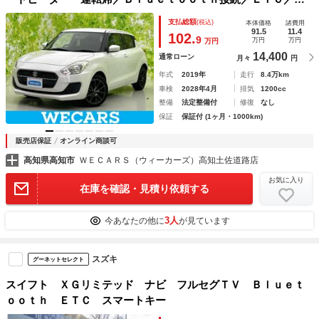
ルセグＴＶ／ＤＶＤ／アルミホイール 社外 １６インチ／エ
支払総額
(税込)
本体価格
諸費用
ンジンスタートボタン／オートエアコン／ＵＶカットガラス
91.5
11.4
102.
9
万円
万円
万円
14,400
通常ローン
月々
円
年式
2019年
走行
8.4万km
車検
2028年4月
排気
1200cc
整備
法定整備付
修復
なし
保証
保証付 (1ヶ月・1000km)
販売店保証
オンライン商談可
高知県高知市
ＷＥＣＡＲＳ（ウィーカーズ）高知土佐道路店
お気に入り
在庫を確認・見積り依頼する
3人
今あなたの他に
が見ています
スズキ
グーネットセレクト
スイフト ＸＧリミテッド ナビ フルセグＴＶ Ｂｌｕｅｔ
ｏｏｔｈ ＥＴＣ スマートキー