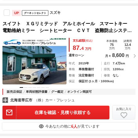
スズキ
UP
グーネットセレクト
スイフト ＸＧリミテッド アルミホイール スマートキー
電動格納ミラー シートヒーター ＣＶＴ 盗難防止システ
ム 衝突安全ボディ ＡＢＳ ＥＳＣ ＣＤ ＵＳＢ Ｂｌｕ
支払総額
(税込)
本体価格
諸費用
ｅｔｏｏｔｈ エアコン パワーステアリング パワーウィン
75
12.4
87.
4
万円
万円
万円
ドウ
8,600
通常ローン
月々
円
年式
2019年
走行
7.4万km
車検
車検整備付
排気
1200cc
整備
法定整備付
修復
なし
保証
保証付 (1ヶ月・1000km)
販売店保証
車両状態評価書
グー鑑定
オンライン商談可
北海道帯広市
（株）カー・フレッシュ
お気に入り
在庫を確認・見積り依頼する
6人
今あなたの他に
が見ています