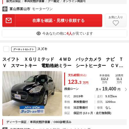
販売店保証
車両状態評価書
グー鑑定
オンライン商談可
富山県富山市
モーターワン
お気に入り
在庫を確認・見積り依頼する
4人
今あなたの他に
が見ています
スズキ
グーネットセレクト
スイフト ＸＧリミテッド ４ＷＤ バックカメラ ナビ Ｔ
Ｖ スマートキー 電動格納ミラー シートヒーター ＣＶ
Ｔ 盗難防止システム 衝突安全ボディ ＡＢＳ ＥＳＣ Ｃ
支払総額
(税込)
本体価格
諸費用
Ｄ Ｂｌｕｅｔｏｏｔｈ エアコン パワーステアリング
112.2
11.1
123.
3
万円
万円
万円
19,400
残価ローン
月々
円
年式
2019年
走行
5.9万km
車検
車検整備付
排気
1200cc
整備
法定整備付
修復
なし
保証
保証付 (12ヶ月・走行無制限)
ディーラー保証
車両状態評価書
OBD診断済み