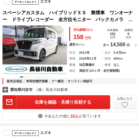
スズキ
グーネットセレクト
スペーシアカスタム ハイブリッドＸＳ 禁煙車 ワンオーナ
ー ドライブレコーダー 全方位モニター バックカメラ ク
ルーズコントロール ブレーキサポート シートヒーター パ
支払総額
(税込)
本体価格
諸費用
ワースライドドア メモリーナビ ブルートゥース ミュージ
152
6
158
万円
万円
万円
ックサーバー
14,500
通常ローン
月々
円
年式
2021年
走行
0.6万km
車検
2026年11月
排気
660cc
整備
法定整備付
修復
なし
保証
保証付 (12ヶ月・走行無制限)
販売店保証
車両状態評価書
グー鑑定
オンライン商談可
愛知県刈谷市
（株）長谷川自動車
お気に入り
在庫を確認・見積り依頼する
10人
今あなたの他に
が見ています
スズキ
グーネットセレクト