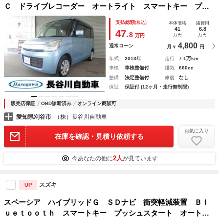
Ｃ ドライブレコーダー オートライト スマートキー プッ
シュスタート アイドリングストップ オートエアコン メモ
支払総額
(税込)
本体価格
諸費用
リーナビ ＴＶ ＣＤ ミュージックサーバー
41
6.8
47.
8
万円
万円
万円
4,800
通常ローン
月々
円
年式
2013年
走行
7.1万km
車検
車検整備付
排気
660cc
整備
法定整備付
修復
なし
保証
保証付 (12ヶ月・走行無制限)
販売店保証
OBD診断済み
オンライン商談可
愛知県刈谷市
（株）長谷川自動車
お気に入り
在庫を確認・見積り依頼する
2人
今あなたの他に
が見ています
スズキ
UP
スペーシア ハイブリッドＧ ＳＤナビ 衝突軽減装置 Ｂｌ
ｕｅｔｏｏｔｈ スマートキー プッシュスタート オートエ