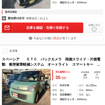
保証
保証付 (1ヶ月・1000km)
販売店保証
愛知県刈谷市
有限会社くれよん
お気に入り
在庫を確認・見積り依頼する
11人
今あなたの他に
が見ています
スズキ
スペーシア ＥＴＣ バックカメラ 両側スライド・片側電
動 衝突被害軽減システム オートライト スマートキー ア
イドリングストップ 電動格納ミラー ベンチシート ＣＶ
支払総額
(税込)
本体価格
諸費用
Ｔ ＥＳＣ ＵＳＢ アルミホイール エアコン
28
7
35
万円
万円
万円
年式
年式不明
走行
10.2万km
車検
なし
排気
660cc
整備
法定整備付
修復
なし
保証
保証付 (1ヶ月・1000km)