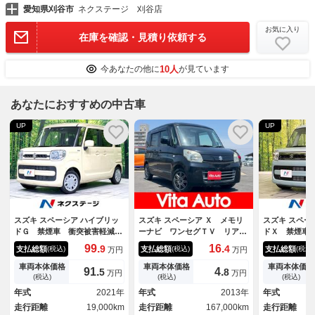
愛知県刈谷市
ネクステージ 刈谷店
お気に入り
在庫を確認・見積り依頼する
10人
今あなたの他に
が見ています
あなたにおすすめの中古車
UP
UP
スズキ スペーシア ハイブリッ
スズキ スペーシア Ｘ メモリ
スズキ スペー
ドＧ 禁煙車 衝突被害軽減シ
ーナビ ワンセグＴＶ リアカ
ドＸ 禁煙車
ステム コーナーセンサー ス
メラ スマートキー ＨＩＤヘ
クカメラ 両
99.
16.
9
4
支払総額
支払総額
支払総額
(税込)
(税込)
(税込)
万円
万円
マートキー ＥＴＣ 車線逸脱
ッドライト 片側パワスラ 社
スズキセーフ
警報 オートライト オートエ
外１４インチアルミ ＥＴＣ
ートヒーター
車両本体価格
車両本体価格
車両本体価格
91.
4.
5
8
万円
万円
アコン ドライブレコーダー
コ コーナー
(税込)
(税込)
(税込)
ファブリックシート アームレ
トキー ＬＥ
年式
2021年
年式
2013年
年式
スト 電動格納ミラー
脱警報 オー
走行距離
19,000km
走行距離
167,000km
走行距離