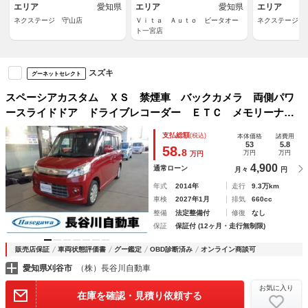
エリア
愛知県
エリア
愛知県
エリア
ネクステージ 守山店
Ｖｉｔａ Ａｕｔｏ ビータオー
ネクステージ 
ト一宮店
スズキ
グーネットセレクト
スペーシアカスタム ＸＳ 禁煙車 バックカメラ 両側パワ
ースライドドア ドライブレコーダー ＥＴＣ メモリーナ
ビ ブルートゥース ＴＶ スマートキー プッシュスター
支払総額
(税込)
本体価格
諸費用
ト オートエアコン アイドリングストップ フォグランプ
53
5.8
58.
8
万円
万円
万円
4,900
通常ローン
月々
円
年式
2014年
走行
9.3万km
車検
2027年1月
排気
660cc
整備
法定整備付
修復
なし
保証
保証付 (12ヶ月・走行無制限)
販売店保証
車両状態評価書
グー鑑定
OBD診断済み
オンライン商談可
愛知県刈谷市
（株）長谷川自動車
お気に入り
在庫を確認・見積り依頼する