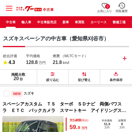
0
お気に入り
閲覧履歴
中古車
輸入車
中古車販売店
新車
車買取
カーリース
整備工場
スズキスペーシアの中古車（愛知県刈谷市）
総合評価
平均価格
燃費
（WLTCモード）
4.3
128.8
21.8
万円
km/l
掲載台数
20
台
絞り込む
並び替え
条件保存
スズキ
NEW
スペーシアカスタム ＴＳ ターボ ＳＤナビ 両側パワス
ラ ＥＴＣ バックカメラ スマートキー アイドリングスト
ップ オートエアコン オートライト フルセグＴＶ ＨＩＤ
支払総額
(税込)
本体価格
諸費用
ヘッドライト 純正アルミ ロールサンシェード
51.9
8
59.
9
万円
万円
万円