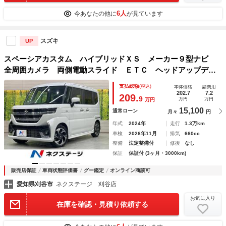
6人
今あなたの他に
が見ています
スズキ
UP
スペーシアカスタム ハイブリッドＸＳ メーカー９型ナビ
全周囲カメラ 両側電動スライド ＥＴＣ ヘッドアップディ
スプレイ Ｂｌｕｅｔｏｏｔｈ ＬＥＤヘッド レーダーク
支払総額
(税込)
本体価格
諸費用
ルーズ 衝突軽減装置 シートヒーター コーナーセンサー
202.7
7.2
209.
9
万円
万円
万円
オートエアコン
15,100
通常ローン
月々
円
年式
2024年
走行
1.3万km
車検
2026年11月
排気
660cc
整備
法定整備付
修復
なし
保証
保証付 (3ヶ月・3000km)
販売店保証
車両状態評価書
グー鑑定
オンライン商談可
愛知県刈谷市
ネクステージ 刈谷店
お気に入り
在庫を確認・見積り依頼する