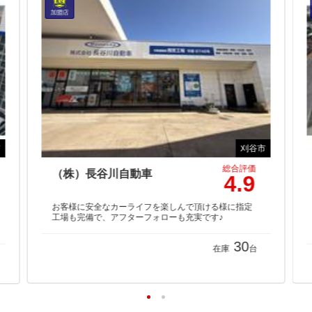
市
刈谷市
総合評価
（株）長谷川自動車
4.9
お客様に安全なカーライフを楽しんで頂ける様に指定
工場も完備で、アフターフォローも充実です♪
30
在庫
台