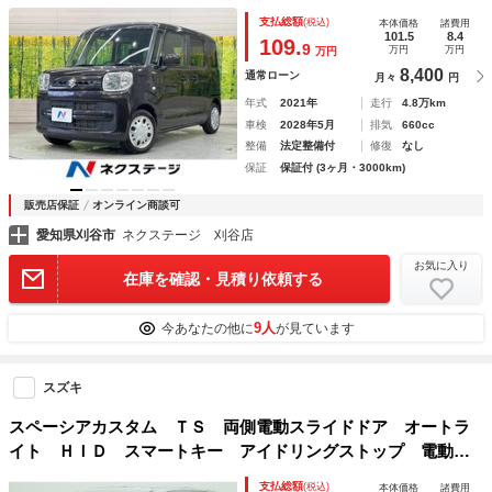
アコン 電動格納ドアミラー アイドリングストップ クリア
支払総額
(税込)
本体価格
諸費用
ランスソナー 横滑り防止装置
101.5
8.4
109.
9
万円
万円
万円
8,400
通常ローン
月々
円
年式
2021年
走行
4.8万km
車検
2028年5月
排気
660cc
整備
法定整備付
修復
なし
保証
保証付 (3ヶ月・3000km)
販売店保証
オンライン商談可
愛知県刈谷市
ネクステージ 刈谷店
お気に入り
在庫を確認・見積り依頼する
9人
今あなたの他に
が見ています
スズキ
スペーシアカスタム ＴＳ 両側電動スライドドア オートラ
イト ＨＩＤ スマートキー アイドリングストップ 電動格
納ミラー ベンチシート ＣＶＴ 盗難防止システム ＡＢ
支払総額
(税込)
本体価格
諸費用