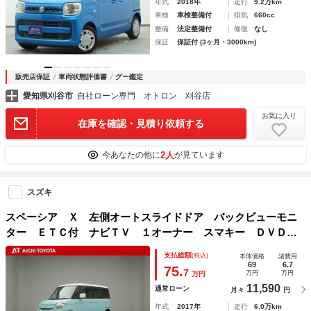
年式
2018年
走行
9.2万km
車検
車検整備付
排気
660cc
整備
法定整備付
修復
なし
保証
保証付 (3ヶ月・3000km)
販売店保証
車両状態評価書
グー鑑定
愛知県刈谷市
自社ローン専門 オトロン 刈谷店
お気に入り
在庫を確認・見積り依頼する
2人
今あなたの他に
が見ています
スズキ
スペーシア Ｘ 左側オートスライドドア バックビューモニ
ター ＥＴＣ付 ナビＴＶ １オーナー スマキー ＤＶＤ再
生可 ＥＳＣ 盗難防止システム 助手席エアバッグ 運転席
支払総額
(税込)
本体価格
諸費用
エアバッグ ＰＳ ＰＷ オートエアコン ＡＢＳ
69
6.7
75.
7
万円
万円
万円
11,590
通常ローン
月々
円
年式
2017年
走行
6.0万km