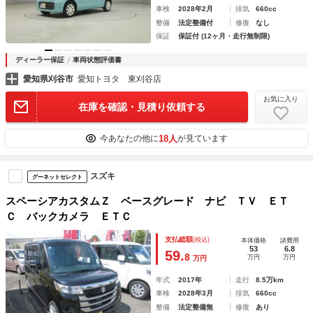
車検
2028年2月
排気
660cc
整備
法定整備付
修復
なし
保証
保証付 (12ヶ月・走行無制限)
ディーラー保証
車両状態評価書
愛知県刈谷市
愛知トヨタ 東刈谷店
お気に入り
在庫を確認・見積り依頼する
18人
今あなたの他に
が見ています
スズキ
グーネットセレクト
スペーシアカスタムＺ ベースグレード ナビ ＴＶ ＥＴ
Ｃ バックカメラ ＥＴＣ
支払総額
(税込)
本体価格
諸費用
53
6.8
59.
8
万円
万円
万円
年式
2017年
走行
8.5万km
車検
2028年3月
排気
660cc
整備
法定整備無
修復
あり