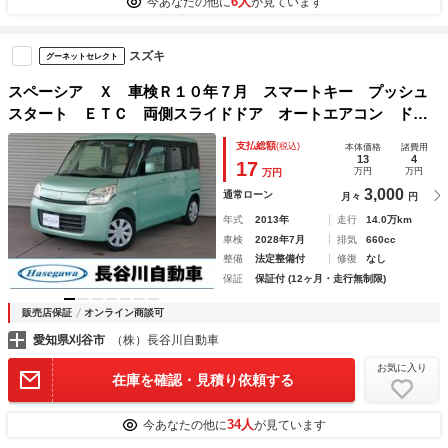
6人
今あなたの他に
が見ています
スズキ
グーネットセレクト
スペーシア Ｘ 車検Ｒ１０年７月 スマートキー プッシュ
スタート ＥＴＣ 両側スライドドア オートエアコン ドラ
イブレコーダー メモリーナビ ブルートゥース ＴＶ
支払総額
(税込)
本体価格
諸費用
13
4
17
万円
万円
万円
3,000
通常ローン
月々
円
年式
2013年
走行
14.0万km
車検
2028年7月
排気
660cc
整備
法定整備付
修復
なし
保証
保証付 (12ヶ月・走行無制限)
販売店保証
オンライン商談可
愛知県刈谷市
（株）長谷川自動車
お気に入り
在庫を確認・見積り依頼する
34人
今あなたの他に
が見ています