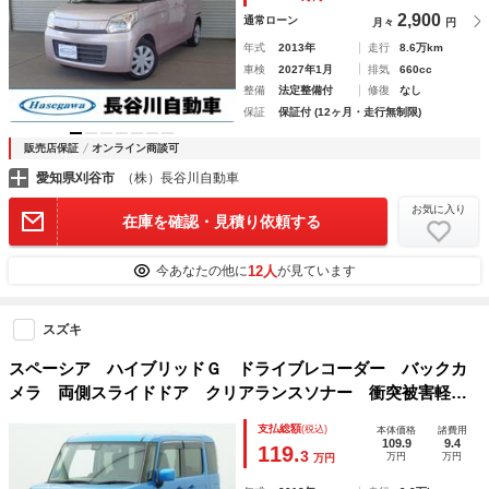
2,900
通常ローン
月々
円
年式
2013年
走行
8.6万km
車検
2027年1月
排気
660cc
整備
法定整備付
修復
なし
保証
保証付 (12ヶ月・走行無制限)
販売店保証
オンライン商談可
愛知県刈谷市
（株）長谷川自動車
お気に入り
在庫を確認・見積り依頼する
12人
今あなたの他に
が見ています
スズキ
スペーシア ハイブリッドＧ ドライブレコーダー バックカ
メラ 両側スライドドア クリアランスソナー 衝突被害軽減
システム オートライト スマートキー アイドリングストッ
支払総額
(税込)
本体価格
諸費用
プ ベンチシート ＣＶＴ 盗難防止システム ＡＢＳ ＥＳ
109.9
9.4
119.
3
万円
万円
万円
Ｃ