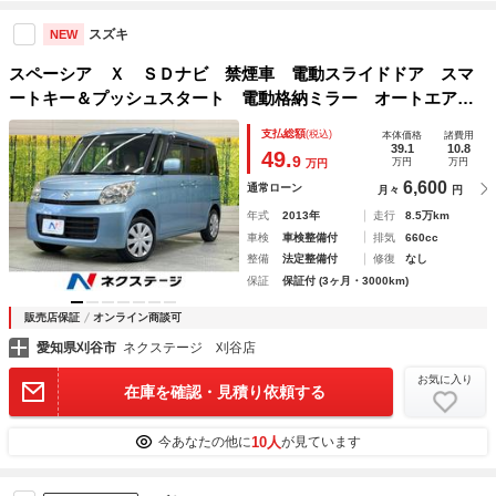
スズキ
NEW
スペーシア Ｘ ＳＤナビ 禁煙車 電動スライドドア スマ
ートキー＆プッシュスタート 電動格納ミラー オートエアコ
ン 盗難防止システム
支払総額
(税込)
本体価格
諸費用
39.1
10.8
49.
9
万円
万円
万円
6,600
通常ローン
月々
円
年式
2013年
走行
8.5万km
車検
車検整備付
排気
660cc
整備
法定整備付
修復
なし
保証
保証付 (3ヶ月・3000km)
販売店保証
オンライン商談可
愛知県刈谷市
ネクステージ 刈谷店
お気に入り
在庫を確認・見積り依頼する
10人
今あなたの他に
が見ています