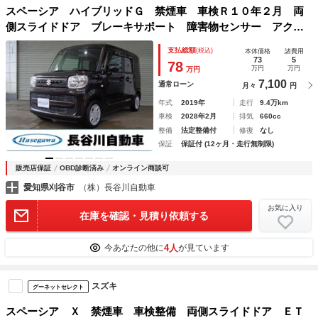
スペーシア ハイブリッドＧ 禁煙車 車検Ｒ１０年２月 両
側スライドドア ブレーキサポート 障害物センサー アクセ
ル踏み間違い防止装置 スマートキー プッシュスタート
支払総額
(税込)
本体価格
諸費用
レーンキープアシスト メモリーナビ ＴＶ ＣＤ
73
5
78
万円
万円
万円
7,100
通常ローン
月々
円
年式
2019年
走行
9.4万km
車検
2028年2月
排気
660cc
整備
法定整備付
修復
なし
保証
保証付 (12ヶ月・走行無制限)
販売店保証
OBD診断済み
オンライン商談可
愛知県刈谷市
（株）長谷川自動車
お気に入り
在庫を確認・見積り依頼する
4人
今あなたの他に
が見ています
スズキ
グーネットセレクト
スペーシア Ｘ 禁煙車 車検整備 両側スライドドア ＥＴ