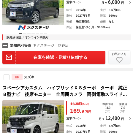
6,000
通常ローン
月々
円
年式
2014年
走行
8.5万km
車検
2027年8月
排気
660cc
整備
法定整備付
修復
なし
保証
保証付 (3ヶ月・3000km)
販売店保証
オンライン商談可
愛知県刈谷市
ネクステージ 刈谷店
お気に入り
在庫を確認・見積り依頼する
スズキ
UP
スペーシアカスタム ハイブリッドＸＳターボ ターボ 純正
８型ナビ 後席モニター 全周囲カメラ 両側電動スライド
ＥＴＣ ＬＥＤヘッド クルーズコントロール シートヒータ
支払総額
(税込)
本体価格
諸費用
ー Ｂｌｕｅｔｏｏｔｈ オートエアコン スマートキー
162
7.9
169.
9
万円
万円
万円
12,400
通常ローン
月々
円
年式
2018年
走行
4.0万km
車検
2027年6月
排気
660cc