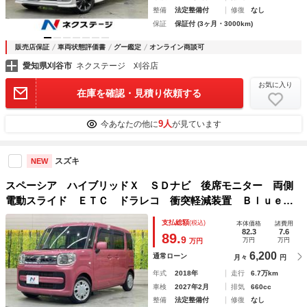
整備
法定整備付
修復
なし
保証
保証付 (3ヶ月・3000km)
販売店保証
車両状態評価書
グー鑑定
オンライン商談可
愛知県刈谷市
ネクステージ 刈谷店
お気に入り
在庫を確認・見積り依頼する
9人
今あなたの他に
が見ています
スズキ
NEW
スペーシア ハイブリッドＸ ＳＤナビ 後席モニター 両側
電動スライド ＥＴＣ ドラレコ 衝突軽減装置 Ｂｌｕｅｔ
ｏｏｔｈ シートヒーター スマートキー プッシュスター
支払総額
(税込)
本体価格
諸費用
ト サンシェード 電動格納ドアミラー
82.3
7.6
89.
9
万円
万円
万円
6,200
通常ローン
月々
円
年式
2018年
走行
6.7万km
車検
2027年2月
排気
660cc
整備
法定整備付
修復
なし