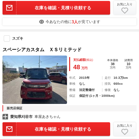
お気に入り
在庫を確認・見積り依頼する
3人
今あなたの他に
が見ています
スズキ
スペーシアカスタム ＸＳリミテッド
支払総額
(税込)
本体価格
諸費用
38
10
48
万円
万円
万円
年式
2015年
走行
10.3万km
車検
なし
排気
660cc
整備
法定整備付
修復
なし
保証
保証付 (1ヶ月・1000km)
販売店保証
愛知県刈谷市
車屋あきちゃん
お気に入り
在庫を確認・見積り依頼する