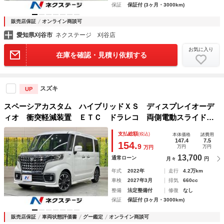
保証
保証付 (3ヶ月・3000km)
販売店保証
オンライン商談可
愛知県刈谷市
ネクステージ 刈谷店
お気に入り
在庫を確認・見積り依頼する
スズキ
UP
スペーシアカスタム ハイブリッドＸＳ ディスプレイオーデ
ィオ 衝突軽減装置 ＥＴＣ ドラレコ 両側電動スライド
レーダークルーズ ＬＥＤヘッド Ｂｌｕｅｔｏｏｔｈ ヘッ
支払総額
(税込)
本体価格
諸費用
ドアップディスプレイ オートエアコン スマートキー
147.4
7.5
154.
9
万円
万円
万円
13,700
通常ローン
月々
円
年式
2022年
走行
4.2万km
車検
2027年3月
排気
660cc
整備
法定整備付
修復
なし
保証
保証付 (3ヶ月・3000km)
販売店保証
車両状態評価書
グー鑑定
オンライン商談可