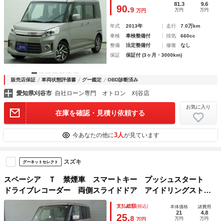
Ｓ ＣＤ ミュージックプレイヤー接続可 アルミホイール
81.3
9.6
90.
9
万円
万円
万円
年式
2013年
走行
7.0万km
車検
車検整備付
排気
660cc
整備
法定整備付
修復
なし
保証
保証付 (3ヶ月・3000km)
販売店保証
車両状態評価書
グー鑑定
OBD診断済み
愛知県刈谷市
自社ローン専門 オトロン 刈谷店
お気に入り
在庫を確認・見積り依頼する
3人
今あなたの他に
が見ています
スズキ
グーネットセレクト
スペーシア Ｔ 禁煙車 スマートキー プッシュスタート
ドライブレコーダー 両側スライドドア アイドリングストッ
プ ＥＴＣ オートエアコン パワーウィンドウ
支払総額
(税込)
本体価格
諸費用
21
4.8
25.
8
万円
万円
万円