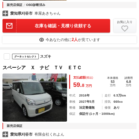
販売店保証
OBD診断済み
愛知県刈谷市
車屋あきちゃん
お気に入り
在庫を確認・見積り依頼する
2人
今あなたの他に
が見ています
スズキ
グーネットセレクト
スペーシア Ｘ ナビ ＴＶ ＥＴＣ
支払総額
(税込)
本体価格
諸費用
53
6.8
59.
8
万円
万円
万円
年式
2016年
走行
6.5万km
車検
2027年5月
排気
660cc
整備
法定整備無
修復
あり
保証
保証付 (1ヶ月・1000km)
販売店保証
愛知県刈谷市
有限会社くれよん