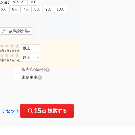
ション
AT/CVT
MT
5人
6人
7人
8人
9人
10人
グー故障診断済み
★
★
★
★
以上
2点
3点
4点
5点
★
★
★
★
以上
2点
3点
4点
5点
販売店保証付
?
未使用車
?
15
をリセット
台 検索する