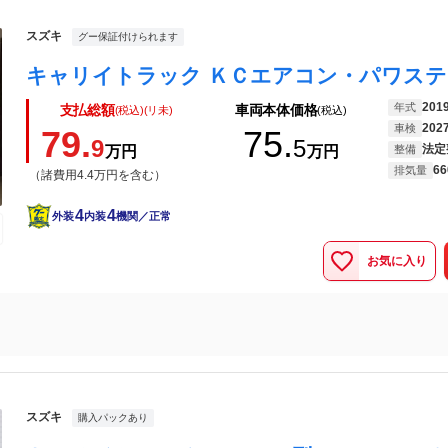
スズキ
グー保証付けられます
201
年式
支払総額
車両本体価格
(税込)(リ未)
(税込)
202
車検
79.
75.
9
5
法定
万円
万円
整備
66
排気量
（諸費用4.4万円を含む）
4
4
外装
内装
機関／正常
お気に入り
スズキ
購入パックあり