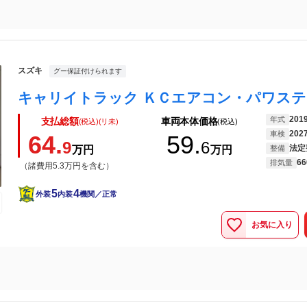
スズキ
グー保証付けられます
201
年式
支払総額
車両本体価格
(税込)(リ未)
(税込)
202
車検
64.
59.
9
6
法定
万円
万円
整備
66
排気量
（諸費用5.3万円を含む）
5
4
外装
内装
機関／正常
お気に入り