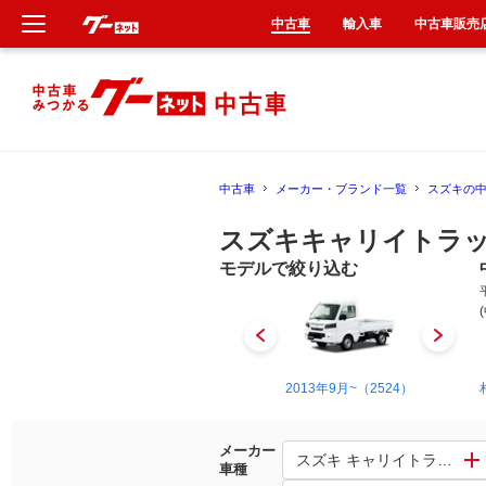
中古車
輸入車
中古車販売
新車
中古車
中古車
メーカー・ブランド一覧
スズキの
輸入車
スズキキャリイトラッ
クルマ買取
モデルで絞り込む
カーリース
タイヤ交換
1985年3月~1991年9月（10）
2013年9月~（2524）
整備工場
メーカー
スズキ キャリイトラック
車種
車検