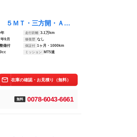
キャリイトラック ＫＣエアコン・パワステ ５ＭＴ・三方開・ＡＭ／ＦＭラジオ・ＡＢＳ・ＥＢＤ・運転席／助手席エアバック
9年
3.1万km
走行距離
7年9月
なし
修復歴
整備付
1ヶ月・1000km
保証付
0cc
MT5速
ミッション
在庫の確認・お見積り（無料）
0078-6043-6661
無料