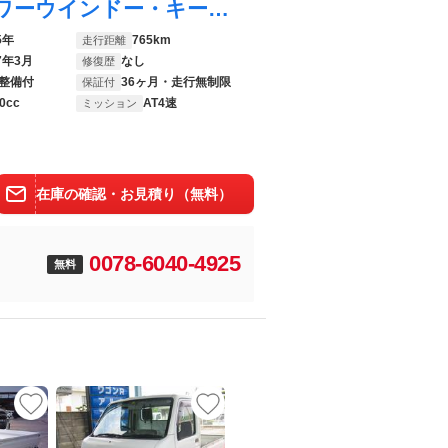
キャリイトラック ＫＸ ７型 ＨＩＤ・パワーウインドー・キーレスエントリー ディスチャージヘッドランプ・パワーウインドー・キーレスエントリー
5年
765km
走行距離
7年3月
なし
修復歴
整備付
36ヶ月・走行無制限
保証付
0cc
AT4速
ミッション
在庫の確認・お見積り（無料）
0078-6040-4925
無料