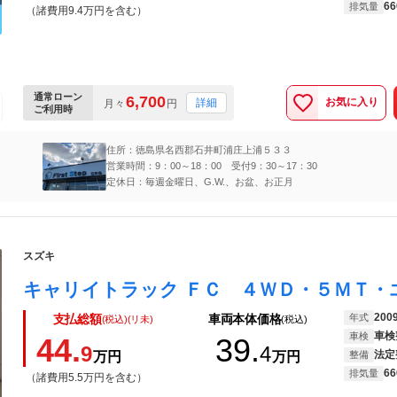
66
排気量
（諸費用9.4万円を含む）
通常ローン
6,700
お気に入り
詳細
月々
円
ご利用時
住所：徳島県名西郡石井町浦庄上浦５３３
営業時間：9：00～18：00 受付9：30～17：30
定休日：毎週金曜日、G.W.、お盆、お正月
スズキ
キャリイトラック ＦＣ ４ＷＤ・５ＭＴ・
200
年式
支払総額
車両本体価格
(税込)(リ未)
(税込)
車検
車検
44.
39.
9
4
法定
万円
万円
整備
66
排気量
（諸費用5.5万円を含む）