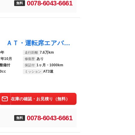
0078-6043-6661
無料
キャリイトラック ＫＣエアコン・パワステ ＡＴ・運転席エアバック・助手席エアバック・三方開・パワーステアリング・ＡＢＳ・衝突安全ボディ
9年
7.6万km
走行距離
7年10月
あり
修復歴
整備付
1ヶ月・1000km
保証付
0cc
AT3速
ミッション
在庫の確認・お見積り（無料）
0078-6043-6661
無料