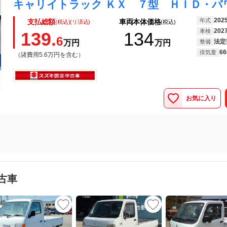
202
年式
支払総額
車両本体価格
(税込)(リ済込)
(税込)
202
車検
139.
134
6
法定
万円
万円
整備
66
排気量
（諸費用5.6万円を含む）
お気に入り
古車