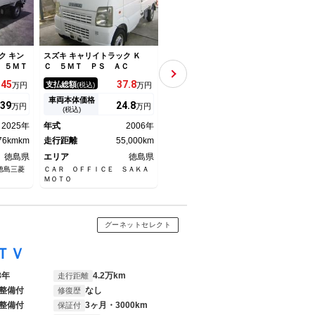
ク キン
スズキ キャリイトラック Ｋ
スズキ キャリイトラック Ｋ
スズキ
 ５ＭＴ
Ｃ ５ＭＴ ＰＳ ＡＣ
Ｘ ７型 ＨＩＤ・パワーウイ
エア
ンドー・キーレスエントリー
７型
145
37.
8
139.
6
支払総額
支払総額
支払
万円
(税込)
万円
(税込)
万円
ディスチャージヘッドランプ・
イム
パワーウインドー・キーレスエ
パワ
車両本体価格
車両本体価格
車両
39
24.
8
134
万円
万円
万円
ントリー
リア
(税込)
(税込)
作業
2025年
年式
2006年
年式
2025年
年式
ンシ
76kmkm
走行距離
55,000km
走行距離
765kmkm
走行
徳島県
エリア
徳島県
エリア
徳島県
エリ
徳島三菱
ＣＡＲ ＯＦＦＩＣＥ ＳＡＫＡ
（株）スズキ自販徳島 徳島西中
黒田モ
ＭＯＴＯ
古車センター
グーネットセレクト
ＴＶ
8年
4.2万km
走行距離
整備付
なし
修復歴
整備付
3ヶ月・3000km
保証付