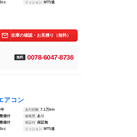
0cc
MT5速
ミッション
在庫の確認・お見積り（無料）
0078-6047-8736
無料
エアコン
9年
7.1万km
走行距離
整備付
あり
修復歴
整備付
保証無
保証付
0cc
MT5速
ミッション