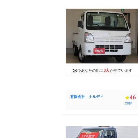
3人
今あなたの他に
が見ています
有限会社 ナルディ
4.6
28件