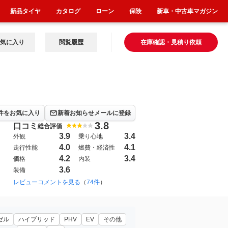
新品タイヤ
カタログ
ローン
保険
新車・中古車マガジン
気に入り
閲覧履歴
在庫確認・見積り依頼
件をお気に入り
新着お知らせメールに登録
3.8
口コミ
総合評価
3.9
3.4
外観
乗り心地
4.0
4.1
走行性能
燃費・経済性
4.2
3.4
価格
内装
3.6
装備
1985年3月~1991年9月（10）
レビューコメントを見る
（
74件
）
2013年9月~（2524）
ゼル
ハイブリッド
PHV
EV
その他