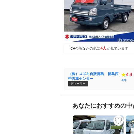
4人
今あなたの他に
が見ています
（株）スズキ自販徳島 徳島西
4.4
中古車センター
4件
ディーラー
あなたにおすすめの中