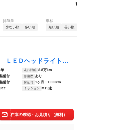
1
排気量
車検
少ない順
多い順
短い順
長い順
キャリイトラック ＫＣエアコン・パワステ ＬＥＤヘッドライト・運転席エアバック・助手席エアバック・５速マニュアル・マニュアルエアコン・パワーステアリング・ＡＭ／ＦＭラジオ・３方開・アンチロックブレーキ・ＵＶカットガラス
8年
8.8万km
走行距離
整備付
あり
修復歴
整備付
1ヶ月・1000km
保証付
0cc
MT5速
ミッション
在庫の確認・お見積り（無料）