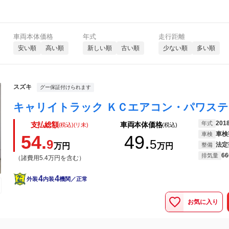
車両本体価格
年式
走行距離
安い順
高い順
新しい順
古い順
少ない順
多い順
スズキ
グー保証付けられます
201
年式
支払総額
車両本体価格
(税込)(リ未)
(税込)
車検
車検
54.
49.
9
5
法定
万円
万円
整備
66
排気量
（諸費用5.4万円を含む）
4
4
外装
内装
機関／正常
お気に入り