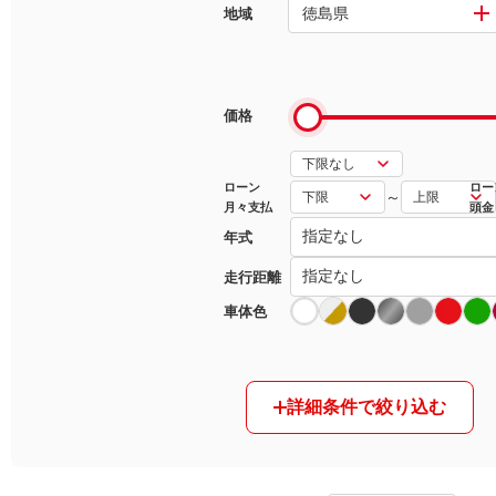
徳島県
地域
マガジン
車カタログ
価格
自動車ローン
ローン
ロー
～
月々支払
頭金
保険
年式
レビュー
走行距離
車体色
価格相場
教習所
詳細条件で絞り込む
用語集