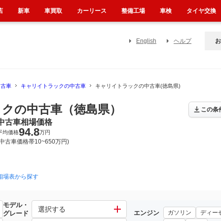
店
新車
車買取
カーリース
整備工場
車検
タイヤ交換
English
ヘルプ
お
中古車
キャリイトラックの中古車
キャリイトラックの中古車(徳島県)
クの中古車（徳島県）
この条
中古車相場価格
94.8
平均価格
万円
(中古車価格帯10~650万円)
相場表から探す
1999年1月~2013年9月（1070）
1991年9月~1999年1月（46）
モデル・
選択する
エンジン
ガソリン
ディー
グレード