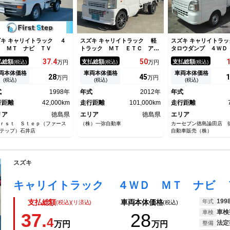
キ キャリイトラック ４
スズキ キャリイトラック 軽
スズキ キャリイトラッ
Ｄ ＭＴ ナビ ＴＶ
トラック ＭＴ ＥＴＣ アル
タロウダンプ ４ＷＤ
ミホイール
37.
4
50
払総額
支払総額
支払総額
(税込)
万円
(税込)
万円
(税込)
両本体価格
車両本体価格
車両本体価格
28
45
1
万円
万円
(税込)
(税込)
(税込)
式
1998年
年式
2012年
年式
行距離
42,000km
走行距離
101,000km
走行距離
リア
徳島県
エリア
徳島県
エリア
ｒｓｔ Ｓｔｅｐ（ファース
（株）一弥自動車
カーセブン徳島論田店 
テップ）石井店
自動車販売（株）
スズキ
キャリイトラック ４ＷＤ ＭＴ ナビ 
199
年式
支払総額
車両本体価格
(税込)(リ済込)
(税込)
車検
車検
37.
28
4
法定
万円
万円
整備