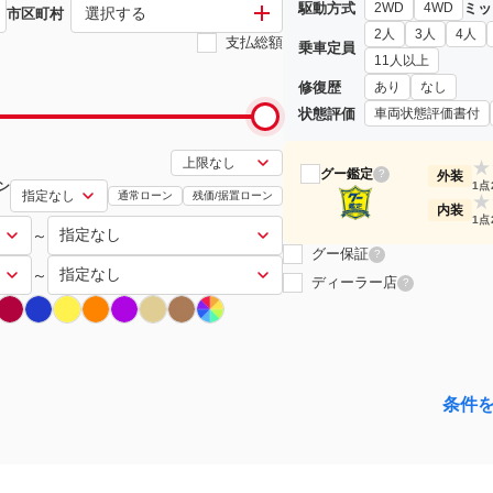
駆動方式
ミッ
2WD
4WD
選択する
市区町村
2人
3人
4人
支払総額
乗車定員
11人以上
修復歴
あり
なし
状態評価
車両状態評価書付
★
グー鑑定
?
外装
ン
1点
通常ローン
残価/据置ローン
★
内装
1点
～
グー保証
?
～
ディーラー店
?
条件