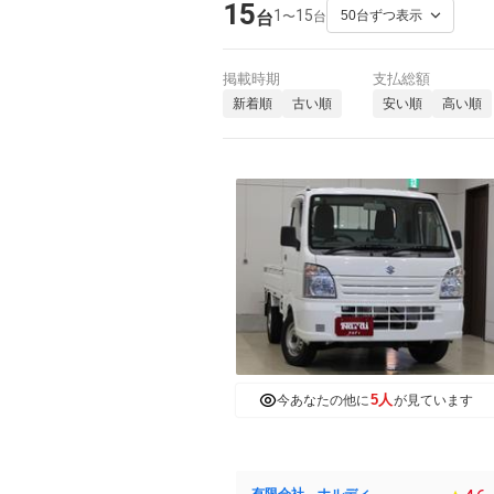
15
1
15
〜
台
台
掲載時期
支払総額
新着順
古い順
安い順
高い順
5人
今あなたの他に
が見ています