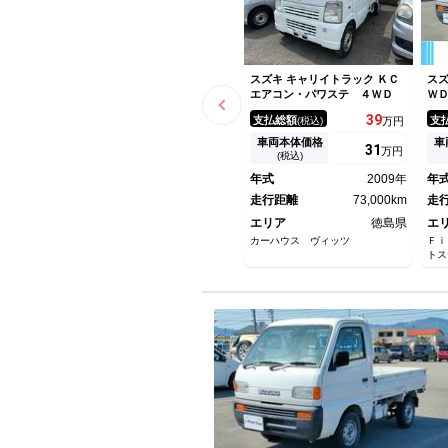
スズキ キャリイトラック ＫＣ
スズ
エアコン・パワステ ４ＷＤ
Ｗ
39
支払総額
支
(税込)
万円
車両本体価格
車
31
万円
(税込)
年式
2009年
年
走行距離
73,000km
走
エリア
徳島県
エ
カーハウス ヴィッツ
Ｆｉ
トス