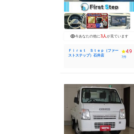
3人
今あなたの他に
が見ています
Ｆｉｒｓｔ Ｓｔｅｐ（ファー
4.9
ストステップ）石井店
7件