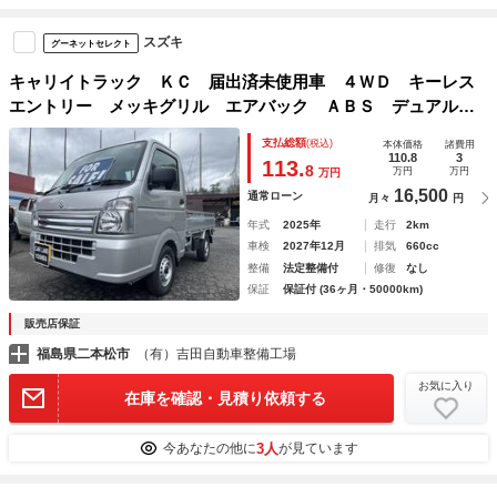
スズキ
グーネットセレクト
キャリイトラック ＫＣ 届出済未使用車 ４ＷＤ キーレス
エントリー メッキグリル エアバック ＡＢＳ デュアルセ
ンサーブレーキサポート ５速マニュアル エアコン パワス
支払総額
(税込)
本体価格
諸費用
テ パワーウィンドー リヤセンサーブレーキ
110.8
3
113.
8
万円
万円
万円
16,500
通常ローン
月々
円
年式
2025年
走行
2km
車検
2027年12月
排気
660cc
整備
法定整備付
修復
なし
保証
保証付 (36ヶ月・50000km)
販売店保証
福島県二本松市
（有）吉田自動車整備工場
お気に入り
在庫を確認・見積り依頼する
3人
今あなたの他に
が見ています