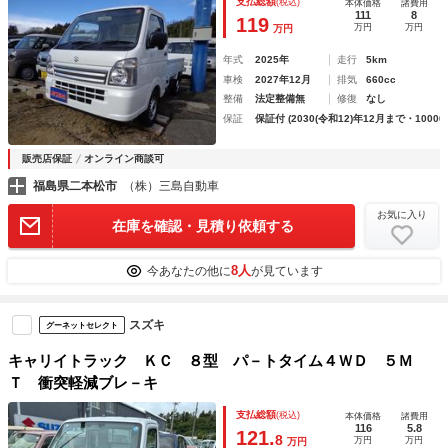
支払総額
(税込)
本体価格
諸費用
ル（ＭＴ）５速 修復歴無し オートライト アイドリングス
111
8
119
万円
万円
万円
トップ
年式
2025年
走行
5km
車検
2027年12月
排気
660cc
整備
法定整備無
修復
なし
保証
保証付 (2030(令和12)年12月まで・10000
販売店保証
オンライン商談可
福島県二本松市
（株）三島自動車
お気に入り
在庫を確認・見積り依頼する
8人
今あなたの他に
が見ています
スズキ
グーネットセレクト
キャリイトラック ＫＣ ８型 パ－トタイム４ＷＤ ５Ｍ
Ｔ 衝突軽減ブレ－キ
支払総額
(税込)
本体価格
諸費用
116
5.8
121.
8
万円
万円
万円