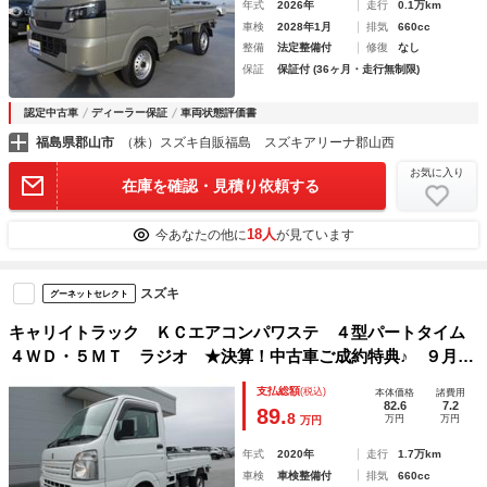
年式
2026年
走行
0.1万km
車検
2028年1月
排気
660cc
整備
法定整備付
修復
なし
保証
保証付 (36ヶ月・走行無制限)
認定中古車
ディーラー保証
車両状態評価書
福島県郡山市
（株）スズキ自販福島 スズキアリーナ郡山西
お気に入り
在庫を確認・見積り依頼する
18人
今あなたの他に
が見ています
スズキ
グーネットセレクト
キャリイトラック ＫＣエアコンパワステ ４型パートタイム
４ＷＤ・５ＭＴ ラジオ ★決算！中古車ご成約特典♪ ９月１
４日までご成約、かつ９月３０日までのご納車で当社指定純正
支払総額
(税込)
本体価格
諸費用
ナビ本体ｏｒ付属品本体（詳細は中古スタッフへ）５０％ＯＦ
82.6
7.2
89.
8
万円
万円
万円
Ｆ（工賃・付属品は別途頂戴いたします）★
年式
2020年
走行
1.7万km
車検
車検整備付
排気
660cc