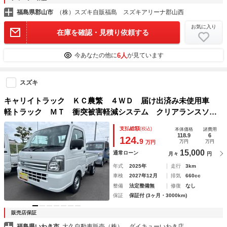
福島県郡山市
（株）スズキ自販福島 スズキアリーナ郡山西
お気に入り
在庫を確認・見積り依頼する
6人
今あなたの他に
が見ています
スズキ
キャリイトラック ＫＣ農繁 ４ＷＤ 届け出済み未使用車
軽トラック ＭＴ 衝突被害軽減システム クリアランスソナ
ー レーンアシスト キーレスエントリー アイドリングスト
支払総額
(税込)
本体価格
諸費用
ップ ＡＢＳ ＥＳＣ エアコン パワーステアリング
118.9
6
124.
9
万円
万円
万円
15,000
通常ローン
月々
円
年式
2025年
走行
3km
車検
2027年12月
排気
660cc
整備
法定整備無
修復
なし
保証
保証付 (3ヶ月・3000km)
販売店保証
福島県いわき市
大久自動車販売（株） ダイキューいわき店