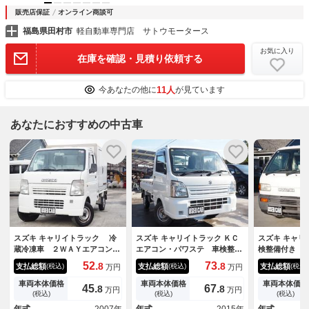
販売店保証
オンライン商談可
福島県田村市
軽自動車専門店 サトウモータース
お気に入り
在庫を確認・見積り依頼する
11人
今あなたの他に
が見ています
あなたにおすすめの中古車
スズキ キャリイトラック 冷
スズキ キャリイトラック ＫＣ
スズキ キャ
蔵冷凍車 ２ＷＡＹエアコン
エアコン・パワステ 車検整備
検整備付き 
マイナス５度中温冷凍車 エア
付き １年保証 ４ＷＤ オー
６年整備記録
52.
73.
8
8
支払総額
支払総額
支払総額
(税込)
(税込)
(税込)
万円
万円
コン パワステ ワンオーナ
トマ エアコン パワステ レ
リフター説明
ー ４ＷＤ ＭＴ
ベライザー
車両本体価格
車両本体価格
車両本体価格
45.
67.
8
8
万円
万円
(税込)
(税込)
(税込)