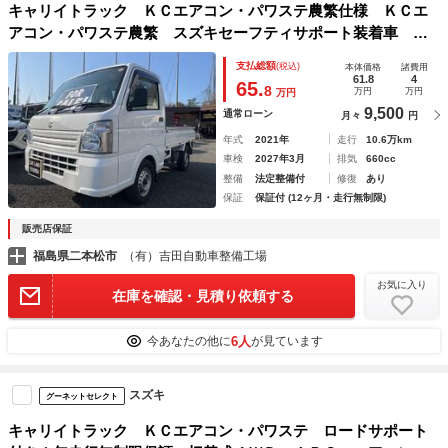
キャリイトラック ＫＣエアコン・パワステ農繁仕様 ＫＣエ
アコン・パワステ農繁 スズキセーフティサポート装着車 ４
ＷＤ ５速マニュアル ナビ デフロック 荷台作業灯 エア
支払総額
(税込)
本体価格
諸費用
バック ＡＢＳ フルセグ 荷台マット ドアバイザー
61.8
4
65.
8
万円
万円
万円
9,500
通常ローン
月々
円
年式
2021年
走行
10.6万km
車検
2027年3月
排気
660cc
整備
法定整備付
修復
あり
保証
保証付 (12ヶ月・走行無制限)
販売店保証
福島県二本松市
（有）吉田自動車整備工場
お気に入り
在庫を確認・見積り依頼する
6人
今あなたの他に
が見ています
スズキ
グーネットセレクト
キャリイトラック ＫＣエアコン・パワステ ロードサポート