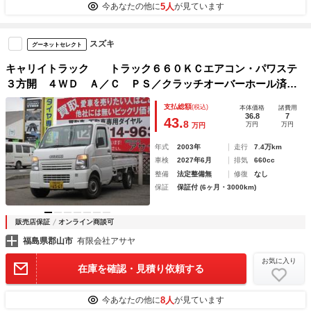
5人
今あなたの他に
が見ています
スズキ
グーネットセレクト
キャリイトラック トラック６６０ＫＣエアコン・パワステ
３方開 ４ＷＤ Ａ／Ｃ ＰＳ／クラッチオーバーホール済／
６カ月保証
支払総額
(税込)
本体価格
諸費用
36.8
7
43.
8
万円
万円
万円
年式
2003年
走行
7.4万km
車検
2027年6月
排気
660cc
整備
法定整備無
修復
なし
保証
保証付 (6ヶ月・3000km)
販売店保証
オンライン商談可
福島県郡山市
有限会社アサヤ
お気に入り
在庫を確認・見積り依頼する
8人
今あなたの他に
が見ています