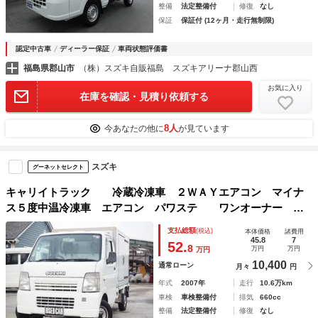
整備
法定整備付
修復
なし
保証
保証付 (12ヶ月・走行無制限)
認定中古車
ディーラー保証
車両状態評価書
福島県郡山市
（株）スズキ自販福島 スズキアリーナ郡山西
お気に入り
在庫を確認・見積り依頼する
8人
今あなたの他に
が見ています
スズキ
グーネットセレクト
キャリイトラック 冷蔵冷凍車 ２ＷＡＹエアコン マイナ
ス５度中温冷凍車 エアコン パワステ ワンオーナー ４
ＷＤ ＭＴ
支払総額
(税込)
本体価格
諸費用
45.8
7
52.
8
万円
万円
万円
10,400
通常ローン
月々
円
年式
2007年
走行
10.6万km
車検
車検整備付
排気
660cc
整備
法定整備付
修復
なし