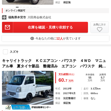
保証
保証無
オンライン商談可
福島県本宮市
川田商会株式会社
お気に入り
在庫を確認・見積り依頼する
12人
今あなたの他に
が見ています
スズキ
キャリイトラック ＫＣエアコン・パワステ ４ＷＤ マニュ
アル車 夏タイヤ新品 整備済み エアコン パワステ 純正
ラジオ ゲートプロテクターゴム あおりチェーン ドアバイ
支払総額
(税込)
本体価格
諸費用
ザー エアバック
55
5.7
60.
7
万円
万円
万円
年式
2013年
走行
3.3万km
車検
2027年9月
排気
660cc
整備
法定整備付
修復
なし
保証
保証無