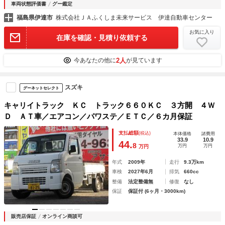
車両状態評価書
グー鑑定
福島県伊達市
株式会社ＪＡふくしま未来サービス 伊達自動車センター
お気に入り
在庫を確認・見積り依頼する
2人
今あなたの他に
が見ています
スズキ
グーネットセレクト
キャリイトラック ＫＣ トラック６６０ＫＣ ３方開 ４Ｗ
Ｄ ＡＴ車／エアコン／パワステ／ＥＴＣ／６カ月保証
支払総額
(税込)
本体価格
諸費用
33.9
10.9
44.
8
万円
万円
万円
年式
2009年
走行
9.3万km
車検
2027年6月
排気
660cc
整備
法定整備無
修復
なし
保証
保証付 (6ヶ月・3000km)
販売店保証
オンライン商談可