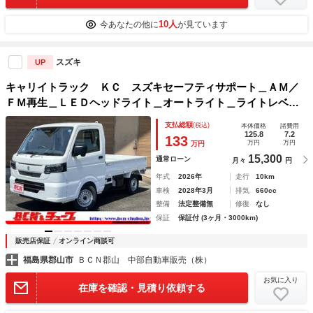
10人
今あなたの他に
が見ています
スズキ
UP
キャリイトラック ＫＣ スズキセーフティサポート＿ＡＭ／
ＦＭ再生＿ＬＥＤヘッドライト＿オートライト＿ライトレベラ
イザー＿アイドリングストップ＿キーレス＆スペアキー
支払総額
(税込)
本体価格
諸費用
125.8
7.2
133
万円
万円
万円
15,300
通常ローン
月々
円
年式
2026年
走行
10km
車検
2028年3月
排気
660cc
整備
法定整備無
修復
なし
保証
保証付 (3ヶ月・3000km)
販売店保証
オンライン商談可
福島県郡山市
ＢＣＮ郡山 中部自動車販売（株）
お気に入り
在庫を確認・見積り依頼する