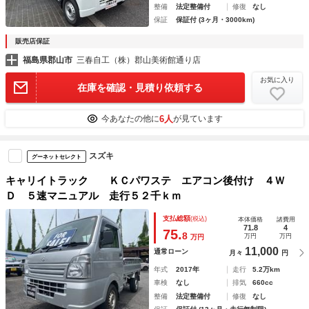
整備
法定整備付
修復
なし
保証
保証付 (3ヶ月・3000km)
販売店保証
福島県郡山市
三春自工（株）郡山美術館通り店
お気に入り
在庫を確認・見積り依頼する
6人
今あなたの他に
が見ています
スズキ
グーネットセレクト
キャリイトラック ＫＣパワステ エアコン後付け ４Ｗ
Ｄ ５速マニュアル 走行５２千ｋｍ
支払総額
(税込)
本体価格
諸費用
71.8
4
75.
8
万円
万円
万円
11,000
通常ローン
月々
円
年式
2017年
走行
5.2万km
車検
なし
排気
660cc
整備
法定整備付
修復
なし