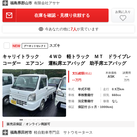
福島県郡山市
有限会社アサヤ
お気に入り
在庫を確認・見積り依頼する
7人
今あなたの他に
が見ています
スズキ
NEW
グーネットセレクト
キャリイトラック ４ＷＤ 軽トラック ＭＴ ドライブレ
コーダー エアコン 運転席エアバッグ 助手席エアバッグ
本体価格
諸費用
支払総額
(税込)
ASK
--
--
万円
万円
年式
年式不明
走行
0.9万km
車検
車検整備付
排気
660cc
整備
法定整備付
修復
なし
保証
保証付 (1ヶ月・1000km)
販売店保証
オンライン商談可
福島県田村市
軽自動車専門店 サトウモータース