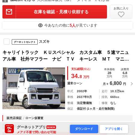
お気に入り
在庫を確認・見積り依頼する
5人
今あなたの他に
が見ています
スズキ
グーネットセレクト
キャリイトラック ＫＵスペシャル カスタム車 ５速マニュ
アル車 社外マフラー ナビ ＴＶ キーレス ＭＴ マニュ
アル エアコン パワステ タイミングチェーンエンジン 車
支払総額
(税込)
本体価格
諸費用
検令和９年９月
28
6.8
34.
8
万円
万円
万円
6,800
通常ローン
月々
円
年式
2002年
走行
10.3万km
車検
2027年9月
排気
660cc
整備
法定整備無
修復
なし
保証
保証付 (1ヶ月・走行無制限)
販売店保証
ローン仮審査
福島県福島市
ティソラオート
グーネットアプリ
RENEW
ダウンロード
アプリを開く
メアド不要で問い合わせ可能
お気に入り