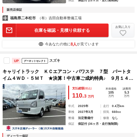
保証
保証付 (12ヶ月・走行無制限)
販売店保証
福島県二本松市
（有）吉田自動車整備工場
お気に入り
在庫を確認・見積り依頼する
8人
今あなたの他に
が見ています
スズキ
UP
グーネットセレクト
キャリイトラック ＫＣエアコン・パワステ ７型 パートタ
イム４ＷＤ・５ＭＴ ★決算！中古車ご成約特典♪ ９月１４日
までご成約、かつ９月３０日までのご納車で当社指定純正ナビ
支払総額
(税込)
本体価格
諸費用
本体ｏｒ付属品本体（詳細は中古スタッフへ）５０％ＯＦＦ
105
5.3
110.
3
万円
万円
万円
（工賃・付属品は別途頂戴いたします）★
年式
2025年
走行
0.4万km
車検
2027年3月
排気
660cc
整備
法定整備付
修復
なし
保証
保証付 (36ヶ月・走行無制限)
ディーラー保証