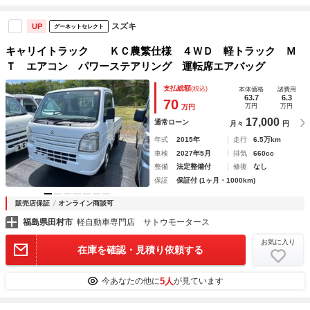
スズキ
UP
グーネットセレクト
キャリイトラック ＫＣ農繁仕様 ４ＷＤ 軽トラック Ｍ
Ｔ エアコン パワーステアリング 運転席エアバッグ
支払総額
(税込)
本体価格
諸費用
63.7
6.3
70
万円
万円
万円
17,000
通常ローン
月々
円
年式
2015年
走行
6.5万km
車検
2027年5月
排気
660cc
整備
法定整備付
修復
なし
保証
保証付 (1ヶ月・1000km)
販売店保証
オンライン商談可
福島県田村市
軽自動車専門店 サトウモータース
お気に入り
在庫を確認・見積り依頼する
5人
今あなたの他に
が見ています