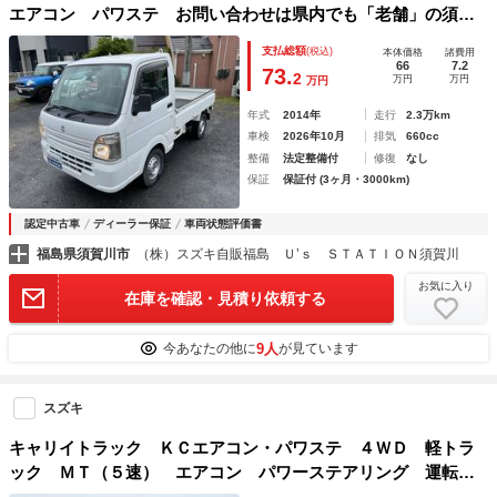
エアコン パワステ お問い合わせは県内でも「老舗」の須賀
川中古車センターへ！スズキ一筋２０年超のベテラン営業が適
支払総額
(税込)
本体価格
諸費用
切な車種、ご購入方法、メンテプラン、自動車保険をご案内い
66
7.2
73.
2
万円
万円
万円
たします。福島県外からのお問い合わせはご遠慮下さい。
年式
2014年
走行
2.3万km
車検
2026年10月
排気
660cc
整備
法定整備付
修復
なし
保証
保証付 (3ヶ月・3000km)
認定中古車
ディーラー保証
車両状態評価書
福島県須賀川市
（株）スズキ自販福島 Ｕ’ｓ ＳＴＡＴＩＯＮ須賀川
お気に入り
在庫を確認・見積り依頼する
9人
今あなたの他に
が見ています
スズキ
キャリイトラック ＫＣエアコン・パワステ ４ＷＤ 軽トラ
ック ＭＴ（５速） エアコン パワーステアリング 運転席
エアバッグ 最大積載量３５０ｋｇ 修復歴無し 車検整備付