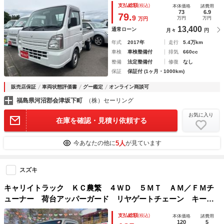
支払総額
(税込)
本体価格
諸費用
き
73
6.9
79.
9
万円
万円
万円
13,400
通常ローン
月々
円
年式
2017年
走行
5.4万km
車検
車検整備付
排気
660cc
整備
法定整備付
修復
なし
保証
保証付 (1ヶ月・1000km)
販売店保証
車両状態評価書
グー鑑定
オンライン商談可
福島県河沼郡会津坂下町
（株）セーリング
お気に入り
在庫を確認・見積り依頼する
5人
今あなたの他に
が見ています
スズキ
キャリイトラック ＫＣ農繁 ４ＷＤ ５ＭＴ ＡＭ／ＦＭチ
ューナー 荷台アッパーガード リヤゲートチェーン キーレ
ス パワーウィンドウ エアコン パワステ 届け出済み未使
支払総額
(税込)
本体価格
諸費用
用車 強化リヤサスペンション（４枚リーフスプリング）
120
5