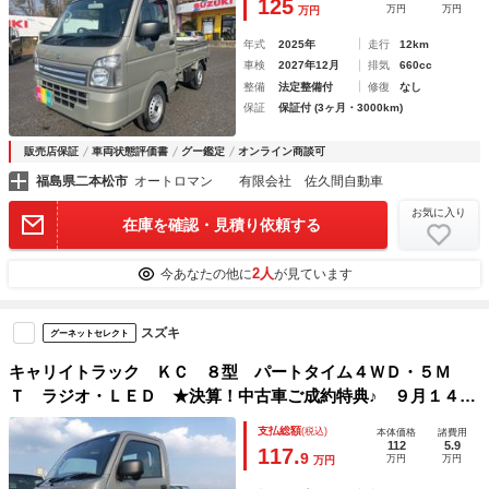
125
万円
万円
万円
年式
2025年
走行
12km
車検
2027年12月
排気
660cc
整備
法定整備付
修復
なし
保証
保証付 (3ヶ月・3000km)
販売店保証
車両状態評価書
グー鑑定
オンライン商談可
福島県二本松市
オートロマン 有限会社 佐久間自動車
お気に入り
在庫を確認・見積り依頼する
2人
今あなたの他に
が見ています
スズキ
グーネットセレクト
キャリイトラック ＫＣ ８型 パートタイム４ＷＤ・５Ｍ
Ｔ ラジオ・ＬＥＤ ★決算！中古車ご成約特典♪ ９月１４日
までご成約、かつ９月３０日までのご納車で当社指定純正ナビ
支払総額
(税込)
本体価格
諸費用
本体ｏｒ付属品本体（詳細は中古スタッフへ）５０％ＯＦＦ
112
5.9
117.
9
万円
万円
万円
（工賃・付属品は別途頂戴いたします）★