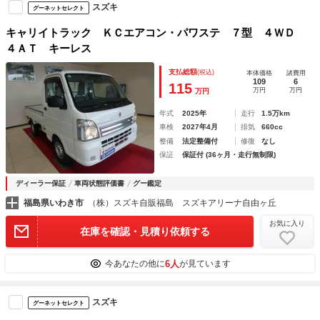
スズキ
グーネットセレクト
キャリイトラック ＫＣエアコン・パワステ ７型 ４ＷＤ
４ＡＴ キーレス
支払総額
(税込)
本体価格
諸費用
109
6
115
万円
万円
万円
年式
2025年
走行
1.5万km
車検
2027年4月
排気
660cc
整備
法定整備付
修復
なし
保証
保証付 (36ヶ月・走行無制限)
ディーラー保証
車両状態評価書
グー鑑定
福島県いわき市
（株）スズキ自販福島 スズキアリーナ自由ヶ丘
お気に入り
在庫を確認・見積り依頼する
6人
今あなたの他に
が見ています
スズキ
グーネットセレクト