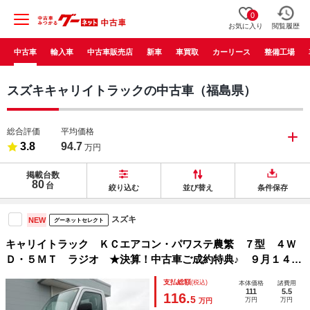
0
お気に入り
閲覧履歴
中古車
輸入車
中古車販売店
新車
車買取
カーリース
整備工場
スズキキャリイトラックの中古車（福島県）
総合評価
平均価格
3.8
94.7
万円
掲載台数
80
台
絞り込む
並び替え
条件保存
スズキ
NEW
グーネットセレクト
キャリイトラック ＫＣエアコン・パワステ農繁 ７型 ４Ｗ
Ｄ・５ＭＴ ラジオ ★決算！中古車ご成約特典♪ ９月１４日
までご成約、かつ９月３０日までのご納車で当社指定純正ナビ
支払総額
(税込)
本体価格
諸費用
本体ｏｒ付属品本体（詳細は中古スタッフへ）５０％ＯＦＦ
111
5.5
116.
5
万円
万円
万円
（工賃・付属品は別途頂戴いたします）★