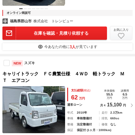
オンライン商談可
福島県郡山市
株式会社 トレンビュー
お気に入り
在庫を確認・見積り依頼する
3人
今あなたの他に
が見ています
スズキ
NEW
キャリイトラック ＦＣ農繁仕様 ４ＷＤ 軽トラック Ｍ
Ｔ エアコン
支払総額
(税込)
本体価格
諸費用
55.5
6.5
62
万円
万円
万円
15,100
通常ローン
月々
円
年式
2010年
走行
2.3万km
車検
車検整備付
排気
660cc
整備
法定整備付
修復
なし
保証
保証付 (1ヶ月・1000km)