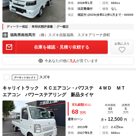
車検
2028年1月
排気
660cc
整備
法定整備付
修復
なし
保証
保証付 (2029(令和11)年1月まで・60000k
ディーラー保証
車両状態評価書
グー鑑定
福島県南相馬市
（株）スズキ自販福島 スズキアリーナ原町
お気に入り
在庫を確認・見積り依頼する
5人
今あなたの他に
が見ています
スズキ
グーネットセレクト
キャリイトラック ＫＣエアコン・パワステ ４ＷＤ ＭＴ
エアコン パワーステアリング 新品タイヤ
支払総額
(税込)
本体価格
諸費用
63
5
68
万円
万円
万円
12,500
通常ローン
月々
円
年式
2013年
走行
2.4万km
車検
2027年6月
排気
660cc