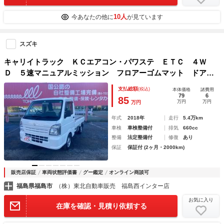
10人
今あなたの他に
が見ています
スズキ
キャリイトラック ＫＣエアコン・パワステ ＥＴＣ ４Ｗ
Ｄ ５速マニュアルミッション フロアーゴムマット ドアバ
イザー ゲートプロテクター ＬＥＤヘッドライト ＬＥＤポ
支払総額
(税込)
本体価格
諸費用
ジションランプ
79
6
85
万円
万円
万円
年式
2018年
走行
5.4万km
車検
車検整備付
排気
660cc
整備
法定整備付
修復
あり
保証
保証付 (2ヶ月・2000km)
販売店保証
車両状態評価書
グー鑑定
オンライン商談可
福島県福島市
（株）東北自動車販売 福島西インター店
お気に入り
在庫を確認・見積り依頼する