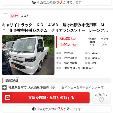
6人
今あなたの他に
が見ています
スズキ
NEW
キャリイトラック ＫＣ ４ＷＤ 届け出済み未使用車 Ｍ
Ｔ 衝突被害軽減システム クリアランスソナー レーンアシ
スト キーレスエントリー アイドリングストップ オートラ
支払総額
(税込)
本体価格
諸費用
イト ＬＥＤヘッドランプ ＡＢＳ ＥＳＣ
118.9
6
124.
9
万円
万円
万円
年式
2026年
走行
4km
車検
2028年1月
排気
660cc
整備
法定整備無
修復
なし
保証
保証付 (3ヶ月・3000km)
販売店保証
福島県白河市
大久自動車販売（株） ダイキュー白河中央インター店
お気に入り
在庫を確認・見積り依頼する
7人
今あなたの他に
が見ています