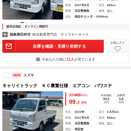
車検
2027年8月
排気
660cc
整備
法定整備無
修復
なし
保証
保証付 (1ヶ月・1000km)
販売店保証
オンライン商談可
福島県田村市
軽自動車専門店 サトウモータース
お気に入り
在庫を確認・見積り依頼する
11人
今あなたの他に
が見ています
スズキ
NEW
キャリイトラック ＫＣ農繁仕様 エアコン パワステ
支払総額
(税込)
本体価格
諸費用
93.5
5.8
99.
3
万円
万円
万円
年式
2023年
走行
0.8万km
車検
2027年5月
排気
660cc
整備
法定整備無
修復
なし
保証
保証無