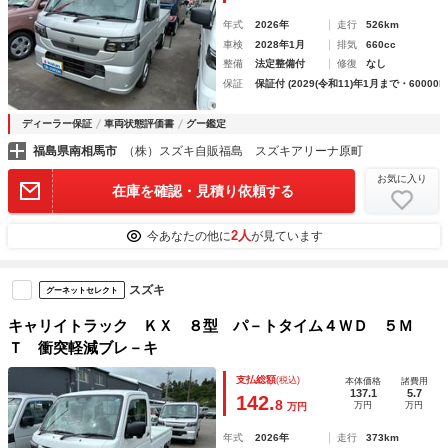
年式
2026年
走行
526km
車検
2028年1月
排気
660cc
整備
法定整備付
修復
なし
保証
保証付 (2029(令和11)年1月まで・60000k
ディーラー保証
車両状態評価書
グー鑑定
福島県南相馬市
（株）スズキ自販福島 スズキアリーナ原町
お気に入り
在庫を確認・見積り依頼する
2人
今あなたの他に
が見ています
スズキ
グーネットセレクト
キャリイトラック ＫＸ ８型 パ－トタイム４ＷＤ ５Ｍ
Ｔ 衝突軽減ブレ－キ
支払総額
(税込)
本体価格
諸費用
137.1
5.7
142.
8
万円
万円
万円
年式
2026年
走行
373km