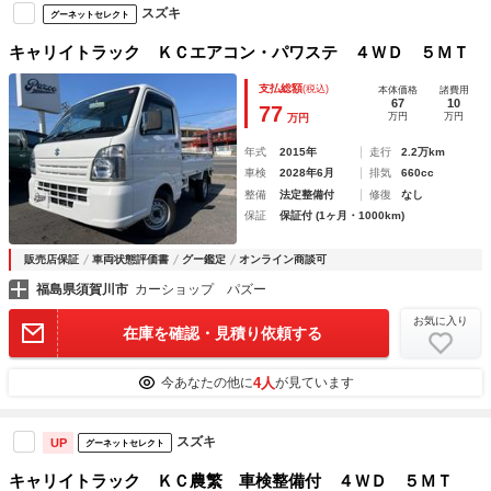
スズキ
グーネットセレクト
キャリイトラック ＫＣエアコン・パワステ ４ＷＤ ５ＭＴ
支払総額
(税込)
本体価格
諸費用
67
10
77
万円
万円
万円
年式
2015年
走行
2.2万km
車検
2028年6月
排気
660cc
整備
法定整備付
修復
なし
保証
保証付 (1ヶ月・1000km)
販売店保証
車両状態評価書
グー鑑定
オンライン商談可
福島県須賀川市
カーショップ パズー
お気に入り
在庫を確認・見積り依頼する
4人
今あなたの他に
が見ています
スズキ
UP
グーネットセレクト
キャリイトラック ＫＣ農繁 車検整備付 ４ＷＤ ５ＭＴ