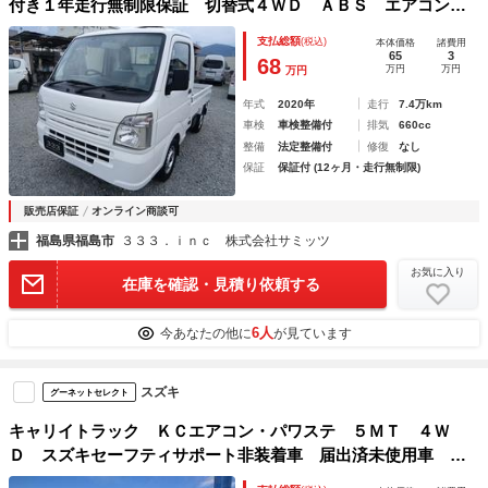
付き１年走行無制限保証 切替式４ＷＤ ＡＢＳ エアコン
パワステ ＥＴＣ Ｗエアバック ヘッドライトレベライザ
支払総額
(税込)
本体価格
諸費用
ー ５速マニュアル １２Ｖ１２０Ｗシガーソケット 荷台ゴ
65
3
68
万円
万円
万円
ムマット ラジオ
年式
2020年
走行
7.4万km
車検
車検整備付
排気
660cc
整備
法定整備付
修復
なし
保証
保証付 (12ヶ月・走行無制限)
販売店保証
オンライン商談可
福島県福島市
３３３．ｉｎｃ 株式会社サミッツ
お気に入り
在庫を確認・見積り依頼する
6人
今あなたの他に
が見ています
スズキ
グーネットセレクト
キャリイトラック ＫＣエアコン・パワステ ５ＭＴ ４Ｗ
Ｄ スズキセーフティサポート非装着車 届出済未使用車 パ
ワーウインドー キーレス リヤコーナーセンサー マニュア