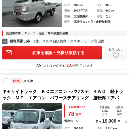
年式
2025年
走行
3km
車検
2027年7月
排気
660cc
整備
法定整備付
修復
なし
保証
保証付 (36ヶ月・走行無制限)
認定中古車
ディーラー保証
車両状態評価書
福島県郡山市
（株）スズキ自販福島 スズキアリーナ郡山西
お気に入り
在庫を確認・見積り依頼する
2人
今あなたの他に
が見ています
スズキ
NEW
キャリイトラック ＫＣエアコン・パワステ ４ＷＤ 軽トラ
ック ＭＴ エアコン パワーステアリング 運転席エアバッ
グ
支払総額
(税込)
本体価格
諸費用
72.6
5.4
78
万円
万円
万円
19,000
通常ローン
月々
円
年式
2017年
走行
3.0万km