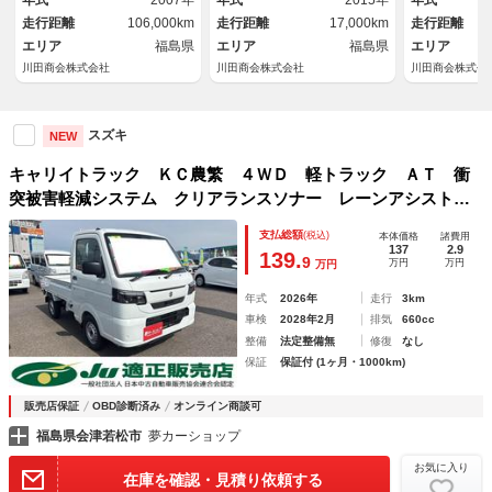
年式
2007年
年式
2015年
年式
走行距離
106,000km
走行距離
17,000km
走行距離
エリア
福島県
エリア
福島県
エリア
川田商会株式会社
川田商会株式会社
川田商会株式会
スズキ
NEW
キャリイトラック ＫＣ農繁 ４ＷＤ 軽トラック ＡＴ 衝
突被害軽減システム クリアランスソナー レーンアシスト
アイドリングストップ ＡＢＳ エアコン パワーステアリン
支払総額
(税込)
本体価格
諸費用
グ パワーウィンドウ
137
2.9
139.
9
万円
万円
万円
年式
2026年
走行
3km
車検
2028年2月
排気
660cc
整備
法定整備無
修復
なし
保証
保証付 (1ヶ月・1000km)
販売店保証
OBD診断済み
オンライン商談可
福島県会津若松市
夢カーショップ
お気に入り
在庫を確認・見積り依頼する