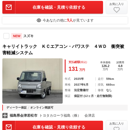
お気に入り
在庫を確認・見積り依頼する
9人
今あなたの他に
が見ています
スズキ
NEW
キャリイトラック ＫＣエアコン・パワステ ４ＷＤ 衝突被
害軽減システム
支払総額
(税込)
本体価格
諸費用
126.2
4.8
131
万円
万円
万円
年式
2025年
走行
59km
車検
2027年6月
排気
660cc
整備
法定整備付
修復
なし
保証
保証付 (12ヶ月・走行無制限)
ディーラー保証
オンライン商談可
福島県会津若松市
トヨタカローラ福島（株） 会津店
お気に入り
在庫を確認・見積り依頼する