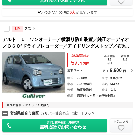
無料通話でお問い合わせ
3人
今あなたの他に
が見ています
スズキ
UP
アルト Ｌ ワンオーナー／横滑り防止装置／純正オーディオ
／３６０°ドライブレコーダー／アイドリングストップ／布系シ
ート／シートヒーター（運転席）／リモコンキー／社外フロア
支払総額
(税込)
本体価格
諸費用
マット／ＡＵＸ／ドリンクホルダー
54
3.4
57.
4
万円
万円
万円
6,600
通常ローン
月々
円
年式
2018年
走行
0.9万km
車検
2027年4月
排気
660cc
整備
法定整備付
修復
なし
保証
保証付 (3ヶ月・走行無制限)
販売店保証
オンライン商談可
宮城県仙台市泉区
ガリバー仙台泉店（株）ＩＤＯＭ
お気に入り
まずは在庫確認・見積依頼
無料通話でお問い合わせ