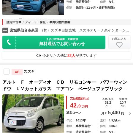
整備
法定整備付
修復
なし
保証
保証付 (12ヶ月・走行無制限)
認定中古車
ディーラー保証
車両状態評価書
宮城県仙台市泉区
（株）スズキ自販宮城 スズキアリーナ泉インターシティー／Ｕ’ｓＳＴＡＴＩＯＮ泉インターシティー
お気に入り
まずは在庫確認・見積依頼
無料通話でお問い合わせ
22人
今あなたの他に
が見ています
スズキ
UP
アルト Ｆ オーディオ ＣＤ リモコンキー パワーウィン
ドウ ＵＶカットガラス エアコン ベージュファブリックシ
ート パワーステアリング セキュリティーアラーム シガー
支払総額
(税込)
本体価格
諸費用
ソケット アルミホイール
32.2
10.7
42.
9
万円
万円
万円
5,400
通常ローン
月々
円
年式
2013年
走行
4.9万km
車検
車検整備付
排気
660cc
整備
法定整備付
修復
なし