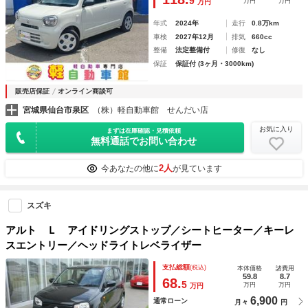
9
万円
万円
万円
年式
2024年
走行
0.8万km
車検
2027年12月
排気
660cc
整備
法定整備付
修復
なし
保証
保証付 (3ヶ月・3000km)
販売店保証
オンライン商談可
宮城県仙台市泉区
（株）軽自動車館 せんだい店
お気に入り
まずは在庫確認・見積依頼
無料通話でお問い合わせ
2人
今あなたの他に
が見ています
スズキ
アルト Ｌ アイドリングストップ／シートヒーター／キーレ
スエントリー／ヘッドライトレベライザー
支払総額
(税込)
本体価格
諸費用
59.8
8.7
68.
5
万円
万円
万円
6,900
通常ローン
月々
円