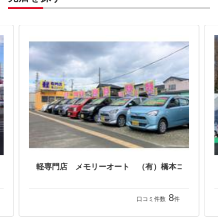
（株）スズキ自販宮城 スズキアリーナ泉インターシティー／Ｕ’ｓＳＴＡＴＩＯＮ泉インターシティー
軽専門店 メモリー
8
口コミ件数
件