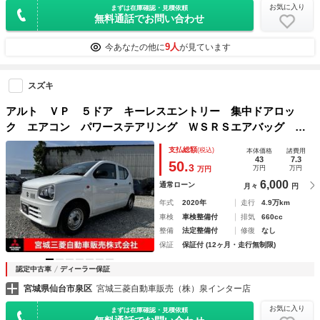
お気に入り
まずは在庫確認・見積依頼
無料通話でお問い合わせ
9人
今あなたの他に
が見ています
スズキ
アルト ＶＰ ５ドア キーレスエントリー 集中ドアロッ
ク エアコン パワーステアリング ＷＳＲＳエアバッグ Ａ
ＢＳ ＦＭ／ＡＭラジオ ５ドア 横滑り防止機能付き ライ
支払総額
(税込)
本体価格
諸費用
トレベリングスイッチ １年間走行距離無制限の中古車保証付
43
7.3
50.
3
万円
万円
万円
き（１年又は２年間の延長も可能です）
6,000
通常ローン
月々
円
年式
2020年
走行
4.9万km
車検
車検整備付
排気
660cc
整備
法定整備付
修復
なし
保証
保証付 (12ヶ月・走行無制限)
認定中古車
ディーラー保証
宮城県仙台市泉区
宮城三菱自動車販売（株）泉インター店
お気に入り
まずは在庫確認・見積依頼