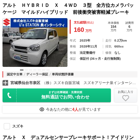
アルト ＨＹＢＲＩＤ Ｘ ４ＷＤ ３型 全方位カメラパッ
ケージ マイルドハイブリッド 前後衝突被害軽減ブレーキ
支払総額
(税込)
本体価格
諸費用
154
6
160
万円
万円
万円
年式
2025年
走行
0.2万km
車検
2028年11月
排気
660cc
整備
法定整備付
修復
なし
保証
保証付 (36ヶ月・走行無制限)
認定中古車
ディーラー保証
車両状態評価書
宮城県仙台市泉区
（株）スズキ自販宮城 スズキアリーナ泉インターシティー／Ｕ’ｓＳＴＡＴＩＯＮ泉インターシティー
お気に入り
まずは在庫確認・見積依頼
無料通話でお問い合わせ
4人
今あなたの他に
が見ています
スズキ
アルト Ｘ デュアルセンサーブレーキサポート！アイドリン