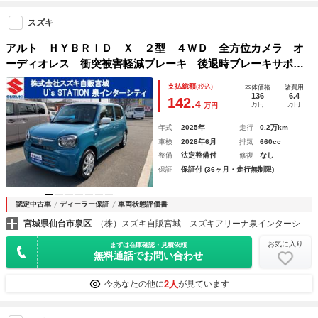
スズキ
アルト ＨＹＢＲＩＤ Ｘ ２型 ４ＷＤ 全方位カメラ オ
ーディオレス 衝突被害軽減ブレーキ 後退時ブレーキサポー
ト 前後誤発進抑制機能
支払総額
(税込)
本体価格
諸費用
136
6.4
142.
4
万円
万円
万円
年式
2025年
走行
0.2万km
車検
2028年6月
排気
660cc
整備
法定整備付
修復
なし
保証
保証付 (36ヶ月・走行無制限)
認定中古車
ディーラー保証
車両状態評価書
宮城県仙台市泉区
（株）スズキ自販宮城 スズキアリーナ泉インターシティー／Ｕ’ｓＳＴＡＴＩＯＮ泉インターシティー
お気に入り
まずは在庫確認・見積依頼
無料通話でお問い合わせ
2人
今あなたの他に
が見ています