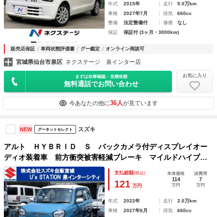
年式
2015年
走行
9.0万km
車検
2027年7月
排気
660cc
整備
法定整備付
修復
なし
保証
保証付 (3ヶ月・3000km)
販売店保証
車両状態評価書
グー鑑定
オンライン商談可
宮城県仙台市泉区
ネクステージ 泉インター店
お気に入り
まずは在庫確認・見積依頼
無料通話でお問い合わせ
36人
今あなたの他に
が見ています
スズキ
NEW
グーネットセレクト
アルト ＨＹＢＲＩＤ Ｓ バックカメラ付ディスプレイオー
ディオ装着車 前方衝突被害軽減ブレーキ マイルドハイブリ
ッド
支払総額
(税込)
本体価格
諸費用
114
7
121
万円
万円
万円
年式
2022年
走行
2.0万km
車検
2027年6月
排気
660cc