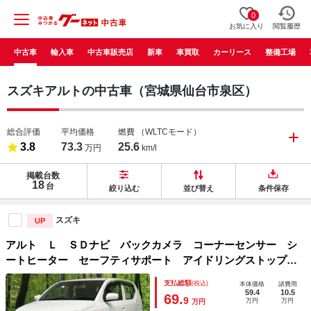
0
お気に入り
閲覧履歴
中古車
輸入車
中古車販売店
新車
車買取
カーリース
整備工場
スズキアルトの中古車（宮城県仙台市泉区）
総合評価
平均価格
燃費
（WLTCモード）
3.8
73.3
25.6
万円
km/l
掲載台数
18
台
絞り込む
並び替え
条件保存
スズキ
UP
アルト Ｌ ＳＤナビ バックカメラ コーナーセンサー シ
ートヒーター セーフティサポート アイドリングストップ
オートライト リモコンキー Ｂｌｕｅｔｏｏｔｈ ＣＤ 電
支払総額
(税込)
本体価格
諸費用
動格納ミラー パワーウィンドウ 禁煙車
59.4
10.5
69.
9
万円
万円
万円