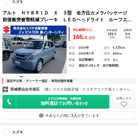
スズキ
アルト ＨＹＢＲＩＤ Ｘ ３型 全方位カメラパッケージ
前後衝突被害軽減ブレーキ ＬＥＤヘッドライト ルーフエン
ドスポイラー
支払総額
(税込)
本体価格
諸費用
159.1
6.4
165.
5
万円
万円
万円
年式
2025年
走行
0.3万km
車検
2028年7月
排気
660cc
整備
法定整備付
修復
なし
保証
保証付 (36ヶ月・走行無制限)
認定中古車
ディーラー保証
車両状態評価書
宮城県仙台市泉区
（株）スズキ自販宮城 スズキアリーナ泉インターシティー／Ｕ’ｓＳＴＡＴＩＯＮ泉インターシティー
お気に入り
まずは在庫確認・見積依頼
無料通話でお問い合わせ
1人
今あなたの他に
が見ています
スズキ