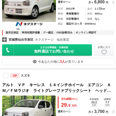
6,800
通常ローン
月々
円
年式
2021年
走行
2.1万km
車検
車検整備付
排気
660cc
整備
法定整備付
修復
なし
保証
保証付 (3ヶ月・3000km)
販売店保証
車両状態評価書
グー鑑定
OBD診断済み
オンライン商談可
宮城県仙台市泉区
ネクステージ 仙台泉店
お気に入り
まずは在庫確認・見積依頼
無料通話でお問い合わせ
3人
今あなたの他に
が見ています
スズキ
UP
アルト ＶＰ キーレス １４インチホイール エアコン Ａ
Ｍ／ＦＭラジオ ライトグレーファブリックシート ヘッドラ
イトリベライザー 一体可倒式リアシート ホワイトインパネ
支払総額
(税込)
本体価格
諸費用
加飾 マルチインフォメーションディスプレイ
22.2
7.7
29.
9
万円
万円
万円
3,700
通常ローン
月々
円