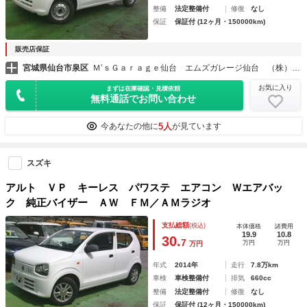
整備
法定整備付
修復
なし
保証
保証付 (12ヶ月・150000km)
販売店保証
宮城県仙台市泉区
Ｍ’ｓＧａｒａｇｅ仙台 エムズガレージ仙台 （株）エムズ
お気に入り
まずは在庫確認・見積依頼
無料通話でお問い合わせ
5人
今あなたの他に
が見ています
スズキ
アルト ＶＰ キーレス パワステ エアコン Ｗエアバッ
ク 純正バイザー ＡＷ ＦＭ／ＡＭラジオ
支払総額
(税込)
本体価格
諸費用
19.9
10.8
30.
7
万円
万円
万円
年式
2014年
走行
7.8万km
車検
車検整備付
排気
660cc
整備
法定整備付
修復
なし
保証
保証付 (12ヶ月・150000km)