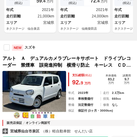
59.
72.
4
4
万円
万円
キー Ｂｌｕｅｔｏｏｔｈ Ｃ
ーム 車線逸脱警報 誤発進抑
(税込)
(税込)
(税込)
Ｄ 電動格納ミラー パワーウ
制機能 オートライト 電動格
年式
2021年
年式
2021年
年式
ィンドウ 禁煙車
納ミラー ＤＶＤ再生
走行距離
21,000km
走行距離
24,000km
走行距離
エリア
宮城県
エリア
宮城県
エリア
ネクステージ 仙台泉店
ネクステージ 仙南柴田店
ネクステージ 
スズキ
NEW
アルト Ａ デュアルカメラブレーキサポート ドライブレコ
ーダー 禁煙車 誤発進抑制 横滑り防止 キーレス ＣＤ
アイドリングストップ Ｗ・サイドエアバック リアコーナー
支払総額
(税込)
本体価格
諸費用
センサー オートライト パワーウィンド
83.2
9.7
92.
9
万円
万円
万円
年式
2023年
走行
2.3万km
車検
車検整備付
排気
660cc
整備
法定整備付
修復
なし
保証
保証付 (3ヶ月・3000km)
販売店保証
オンライン商談可
宮城県仙台市泉区
（株）軽自動車館 せんだい店