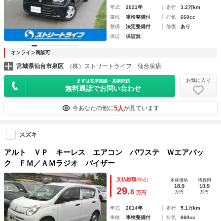
年式
2021年
走行
3.2万km
車検
車検整備付
排気
660cc
整備
法定整備付
修復
あり
保証
保証無
オンライン商談可
宮城県仙台市泉区
（株）ストリートライフ 仙台泉店
お気に入り
まずは在庫確認・見積依頼
無料通話でお問い合わせ
5人
今あなたの他に
が見ています
スズキ
アルト ＶＰ キーレス エアコン パワステ Ｗエアバッ
ク ＦＭ／ＡＭラジオ バイザー
支払総額
(税込)
本体価格
諸費用
18.9
10.9
29.
8
万円
万円
万円
年式
2014年
走行
5.1万km
車検
車検整備付
排気
660cc