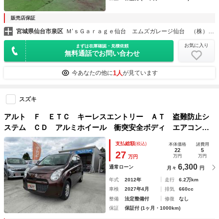
販売店保証
宮城県仙台市泉区
Ｍ’ｓＧａｒａｇｅ仙台 エムズガレージ仙台 （株）エムズ
お気に入り
まずは在庫確認・見積依頼
無料通話でお問い合わせ
1人
今あなたの他に
が見ています
スズキ
アルト Ｆ ＥＴＣ キーレスエントリー ＡＴ 盗難防止シ
ステム ＣＤ アルミホイール 衝突安全ボディ エアコン
パワーステアリング
支払総額
(税込)
本体価格
諸費用
22
5
27
万円
万円
万円
6,300
通常ローン
月々
円
年式
2012年
走行
6.2万km
車検
2027年4月
排気
660cc
整備
法定整備付
修復
なし
保証
保証付 (1ヶ月・1000km)