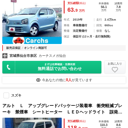
／フルセグＴＶ／Ｂｌｕｅｔｏｏｔｈ Ａｕｄｉｏ！オートラ
支払総額
(税込)
本体価格
諸費用
イト！シートヒーター！キーレスエントリー！
56.1
7.8
63.
9
万円
万円
万円
年式
2019年
走行
2.4万km
車検
車検整備付
排気
660cc
整備
法定整備付
修復
なし
保証
保証付 (12ヶ月・走行無制限)
販売店保証
オンライン商談可
宮城県仙台市泉区
カーチスメガ仙台
お気に入り
まずは在庫確認・見積依頼
無料通話でお問い合わせ
8人
今あなたの他に
が見ています
スズキ
アルト Ｌ アップグレードパッケージ装着車 衝突軽減ブレ
ーキ 禁煙車 シートヒーター ＬＥＤヘッドライト 誤発進
抑制 横滑り防止 Ｗ・サイド・カーテンエアバック アイド
支払総額
(税込)
本体価格
諸費用
リングストップ キーレス ＡＵＴＯライト
110.3
8.6
118.