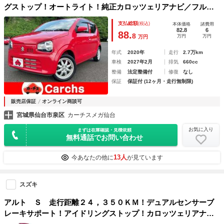
グストップ！オートライト！純正カロッツェリアナビ／フルセ
グＴＶ／ＢＴ！前席シートヒーター！ＥＴＣ！スマートキー！
支払総額
(税込)
本体価格
諸費用
82.8
6
88.
8
万円
万円
万円
年式
2020年
走行
2.7万km
車検
2027年2月
排気
660cc
整備
法定整備付
修復
なし
保証
保証付 (12ヶ月・走行無制限)
販売店保証
オンライン商談可
宮城県仙台市泉区
カーチスメガ仙台
お気に入り
まずは在庫確認・見積依頼
無料通話でお問い合わせ
13人
今あなたの他に
が見ています
スズキ
アルト Ｓ 走行距離２４，３５０ＫＭ！デュアルセンサーブ
レーキサポート！アイドリングストップ！カロッツェリアナビ