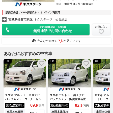
保証
保証付 (3ヶ月・3000km)
販売店保証
OBD診断済み
オンライン商談可
宮城県仙台市泉区
ネクステージ 仙台泉店
お気に入り
まずは在庫確認・見積依頼
無料通話でお問い合わせ
7人
今あなたの他に
が見ています
あなたにおすすめの中古車
UP
UP
UP
スズキ アルト Ｌ ＳＤナビ
スズキ アルト Ｌ 純正ナビ
スズキ アルト
バックカメラ コーナーセンサ
バックカメラ 衝突軽減装置
ートヒーター
ー シートヒーター セーフテ
禁煙車 シートヒーター ドラ
Ｃ ＣＤ ア
69.
82.
9
9
支払総額
支払総額
支払総額
(税込)
(税込)
(税込)
万円
万円
ィサポート アイドリングスト
レコ Ｂｌｕｅｔｏｏｔｈ コ
プ 横滑り防
ップ オートライト リモコン
ーナーセンサー オートハイビ
車両本体価格
車両本体価格
車両本体価格