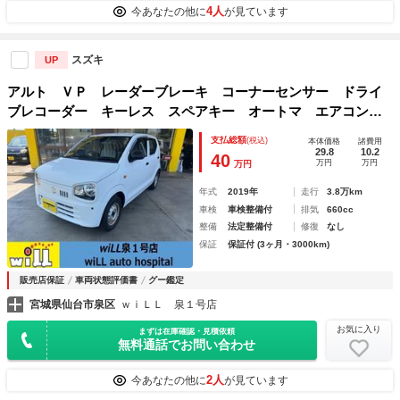
4人
今あなたの他に
が見ています
スズキ
UP
アルト ＶＰ レーダーブレーキ コーナーセンサー ドライ
ブレコーダー キーレス スペアキー オートマ エアコン
ドアバイザー 横滑り防止機能
支払総額
(税込)
本体価格
諸費用
29.8
10.2
40
万円
万円
万円
年式
2019年
走行
3.8万km
車検
車検整備付
排気
660cc
整備
法定整備付
修復
なし
保証
保証付 (3ヶ月・3000km)
販売店保証
車両状態評価書
グー鑑定
宮城県仙台市泉区
ｗｉＬＬ 泉１号店
お気に入り
まずは在庫確認・見積依頼
無料通話でお問い合わせ
2人
今あなたの他に
が見ています