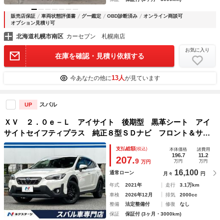
販売店保証
車両状態評価書
グー鑑定
OBD診断済み
オンライン商談可
オプション見積り可
北海道札幌市南区
カーセブン 札幌南店
お気に入り
在庫を確認・見積り依頼する
13人
今あなたの他に
が見ています
スバル
UP
ＸＶ ２．０ｅ－Ｌ アイサイト 後期型 黒革シート アイ
サイトセイフティプラス 純正８型ＳＤナビ フロント＆サイ
ド＆バックカメラ リアビークルディティクション 禁煙車
支払総額
(税込)
本体価格
諸費用
メモリ付パワーシート シートヒーター ＬＥＤヘッドライト
196.7
11.2
207.
9
万円
万円
万円
16,100
通常ローン
月々
円
年式
2021年
走行
3.1万km
車検
2026年12月
排気
2000cc
整備
法定整備付
修復
なし
保証
保証付 (3ヶ月・3000km)