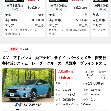
バックカメラ・ＢＴオーディ
Ｃ 純正１８インチアルミ オ
バックカメラ
オ・ＥＴＣ・ＵＳＢ・パワーシ
ートライト デュアルエアコ
ルーズコント
車両本体価格
車両本体価格
車両本体価格
103.
98.
9
2
万円
万円
ート・ＬＥＤヘッドライト・純
ン Ｂｌｕｅｔｏｏｔｈ Ｃ
ドスポットモ
(税込)
(税込)
(税込)
正１７ＡＷ・スマートキー・Ｃ
Ｄ ＤＶＤ再生 フルセグ パ
フト シート
年式
2020年
年式
2013年
年式
ソナー・ＢＳＭ・パドルシフト
ドルシフト
付パワーシー
走行距離
50,000km
走行距離
15,000km
走行距離
エリア
埼玉県
エリア
埼玉県
エリア
ユーパーク スクウェアー店 Ｊ
ネクステージ 春日部スバル車専
ジーアフター佐
Ｕ適正販売店
門店
スバル
NEW
ＸＶ アドバンス 純正ナビ サイド・バックカメラ 衝突被
害軽減システム レーダークルーズ 禁煙車 ブラインドスポ
ットモニター ハーフレザーシート パワーシート コーナー
支払総額
(税込)
本体価格
諸費用
センサー ＬＥＤヘッド ＥＴＣ オートハイビーム
148.4
11.5
159.
9
万円
万円
万円
13,800
通常ローン
月々
円
年式
2020年
走行
9.5万km
車検
2027年6月
排気
2000cc
整備
法定整備付
修復
なし
保証
保証付 (3ヶ月・3000km)