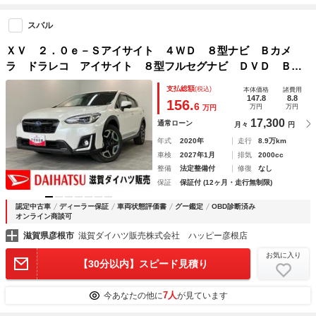
スバル
ＸＶ ２．０ｅ－Ｓアイサイト ４ＷＤ ８型ナビ Ｂカメ
ラ ドラレコ アイサイト ８型フルセグナビ ＤＶＤ Ｂｌ
ｕｅｔｏｏｔｈ ＵＳＢ バックカメラ ドラレコ ＥＴＣ
支払総額
(税込)
本体価格
諸費用
レーダークルーズコントロール ＬＥＤ オートライト オー
147.8
8.8
156.
6
万円
万円
万円
トエアコン パドルシフト スマートキー ４ＷＤ
17,300
通常ローン
月々
円
年式
2020年
走行
8.9万km
車検
2027年1月
排気
2000cc
整備
法定整備付
修復
なし
保証
保証付 (12ヶ月・走行無制限)
認定中古車
ディーラー保証
車両状態評価書
グー鑑定
OBD診断済み
オンライン商談可
滋賀県彦根市
滋賀ダイハツ販売株式会社 ハッピー彦根店
お気に入り
【30分以内】スピード見積り
7人
今あなたの他に
が見ています