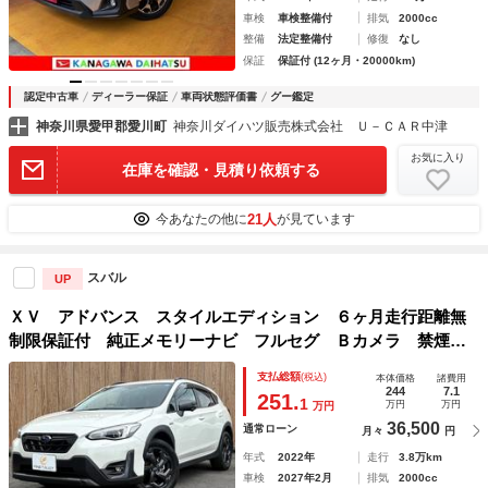
車検
車検整備付
排気
2000cc
整備
法定整備付
修復
なし
保証
保証付 (12ヶ月・20000km)
認定中古車
ディーラー保証
車両状態評価書
グー鑑定
神奈川県愛甲郡愛川町
神奈川ダイハツ販売株式会社 Ｕ－ＣＡＲ中津
お気に入り
在庫を確認・見積り依頼する
21人
今あなたの他に
が見ています
スバル
UP
ＸＶ アドバンス スタイルエディション ６ヶ月走行距離無
制限保証付 純正メモリーナビ フルセグ Ｂカメラ 禁煙
車 ＥＴＣ レーダークルーズコントロール 衝突軽減ブレー
支払総額
(税込)
本体価格
諸費用
キ ハーフレザー シートヒーター パワーシート コーナー
244
7.1
251.
1
万円
万円
万円
センサー ４ＷＤ
36,500
通常ローン
月々
円
年式
2022年
走行
3.8万km
車検
2027年2月
排気
2000cc