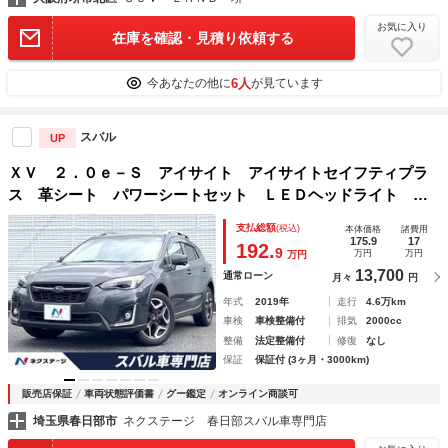
お気に入り
在庫を確認・見積り依頼する
6人
今あなたの他に
が見ています
スバル
UP
ＸＶ ２．０ｅ－Ｓ アイサイト アイサイトセイフティプラ
ス 革シート パワーシートセット ＬＥＤヘッドライト ル
ーフレール 純正ナビ バックカメラ ＥＴＣ ドライブレコ
支払総額
(税込)
本体価格
諸費用
ーダー 純正１７インチアルミホイール スマートキー
175.9
17
192.
9
万円
万円
万円
13,700
通常ローン
月々
円
年式
2019年
走行
4.6万km
車検
車検整備付
排気
2000cc
整備
法定整備付
修復
なし
保証
保証付 (3ヶ月・3000km)
販売店保証
車両状態評価書
グー鑑定
オンライン商談可
埼玉県春日部市
ネクステージ 春日部スバル車専門店