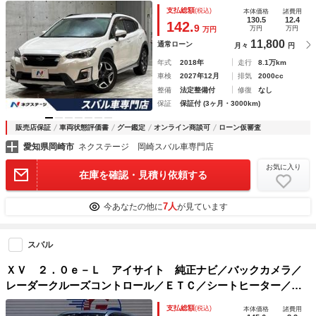
コ 純正１８インチアルミ ＬＥＤヘッド パワーシート ア
支払総額
(税込)
本体価格
諸費用
ダプティブクルーズコントロール
130.5
12.4
142.
9
万円
万円
万円
11,800
通常ローン
月々
円
年式
2018年
走行
8.1万km
車検
2027年12月
排気
2000cc
整備
法定整備付
修復
なし
保証
保証付 (3ヶ月・3000km)
販売店保証
車両状態評価書
グー鑑定
オンライン商談可
ローン仮審査
愛知県岡崎市
ネクステージ 岡崎スバル車専門店
お気に入り
在庫を確認・見積り依頼する
7人
今あなたの他に
が見ています
スバル
ＸＶ ２．０ｅ－Ｌ アイサイト 純正ナビ／バックカメラ／
レーダークルーズコントロール／ＥＴＣ／シートヒーター／ブ
ラックレザーシート／衝突軽減ブレーキ／シートメモリ／ブラ
支払総額
(税込)
本体価格
諸費用