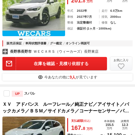
201.
8
万円
万円
万円
年式
2022年
走行
6.0万km
車検
2027年7月
排気
2000cc
整備
法定整備付
修復
なし
保証
保証付 (1ヶ月・1000km)
販売店保証
車両状態評価書
グー鑑定
オンライン商談可
長野県長野市
ＷＥＣＡＲＳ（ウィーカーズ）長野東店
お気に入り
在庫を確認・見積り依頼する
9人
今あなたの他に
が見ています
スバル
UP
ＸＶ アドバンス ルーフレール／純正ナビ／アイサイト／バ
ックカメラ／ＢＳＭ／サイドカメラ／コーナーセンサー／パワ
ーシート／パドルシフト／レーンキープアシスト／ステアリン
支払総額
(税込)
本体価格
諸費用
グリモコン／Ｂｌｕｅｔｏｏｔｈ接続
155.5
12.3
167.
8
万円
万円
万円