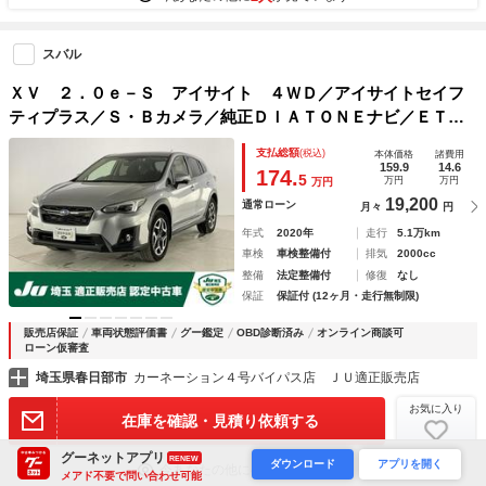
スバル
ＸＶ ２．０ｅ－Ｓ アイサイト ４ＷＤ／アイサイトセイフ
ティプラス／Ｓ・Ｂカメラ／純正ＤＩＡＴＯＮＥナビ／ＥＴＣ
／アイサイトコアテクノロジー／アダプティブドライビングビ
支払総額
(税込)
本体価格
諸費用
ーム／Ｐシート・運転席メモリー付／ＬＥＤヘッド・フォグラ
159.9
14.6
174.
5
万円
万円
万円
ンプ
19,200
通常ローン
月々
円
年式
2020年
走行
5.1万km
車検
車検整備付
排気
2000cc
整備
法定整備付
修復
なし
保証
保証付 (12ヶ月・走行無制限)
販売店保証
車両状態評価書
グー鑑定
OBD診断済み
オンライン商談可
ローン仮審査
埼玉県春日部市
カーネーション４号バイパス店 ＪＵ適正販売店
お気に入り
在庫を確認・見積り依頼する
グーネットアプリ
RENEW
ダウンロード
アプリを開く
4人
今あなたの他に
が見ています
メアド不要で問い合わせ可能