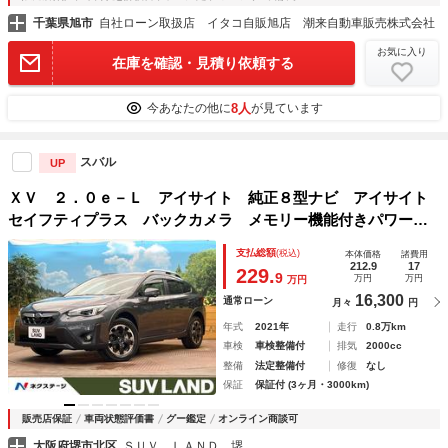
千葉県旭市
自社ローン取扱店 イタコ自販旭店 潮来自動車販売株式会社
お気に入り
在庫を確認・見積り依頼する
8人
今あなたの他に
が見ています
スバル
UP
ＸＶ ２．０ｅ－Ｌ アイサイト 純正８型ナビ アイサイト
セイフティプラス バックカメラ メモリー機能付きパワーシ
ート ＬＥＤヘッドライト ドライブレコーダー 純正１７イ
支払総額
(税込)
本体価格
諸費用
ンチアルミホイール ＥＴＣ フルセグ Ｂｌｕｅｔｏｏｔｈ
212.9
17
229.
9
万円
万円
万円
16,300
通常ローン
月々
円
年式
2021年
走行
0.8万km
車検
車検整備付
排気
2000cc
整備
法定整備付
修復
なし
保証
保証付 (3ヶ月・3000km)
販売店保証
車両状態評価書
グー鑑定
オンライン商談可
大阪府堺市北区
ＳＵＶ ＬＡＮＤ 堺