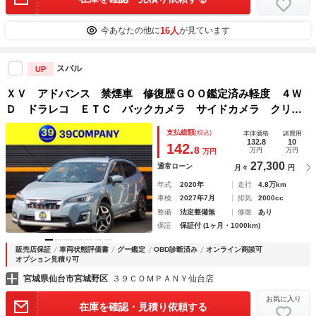
16人
今あなたの他に
が見ています
スバル
UP
ＸＶ アドバンス 禁煙車 修復歴ＧＯＯ鑑定済み軽度 ４Ｗ
Ｄ ドラレコ ＥＴＣ バックカメラ サイドカメラ クリア
ランスソナー オートクルーズコントロール レーンアシス
支払総額
(税込)
本体価格
諸費用
ト パワーシート 衝突被害軽減システム ナビ ＴＶ
132.8
10
142.
8
万円
万円
万円
27,300
通常ローン
月々
円
年式
2020年
走行
4.8万km
車検
2027年7月
排気
2000cc
整備
法定整備無
修復
あり
保証
保証付 (1ヶ月・1000km)
販売店保証
車両状態評価書
グー鑑定
OBD診断済み
オンライン商談可
オプション見積り可
宮城県仙台市宮城野区
３９ＣＯＭＰＡＮＹ仙台店
お気に入り
在庫を確認・見積り依頼する