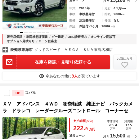
15,100
通常ローン
月々
円
年式
2019年
走行
4.5万km
車検
車検整備付
排気
2000cc
整備
法定整備付
修復
なし
保証
保証付 (1ヶ月・1000km)
販売店保証
車両状態評価書
グー鑑定
OBD診断済み
オンライン商談可
オプション見積り可
ローン仮審査
愛知県東海市
グッドスピード ＭＥＧＡ ＳＵＶ東海名和店
お気に入り
在庫を確認・見積り依頼する
9人
今あなたの他に
が見ています
スバル
UP
ＸＶ アドバンス ４ＷＤ 衝突軽減 純正ナビ バックカメ
ラ ドラレコ レーダークルーズコントロール コーナーセン
サー スマートキー ＬＥＤヘッドライト 純正１８インチア
支払総額
(税込)
本体価格
諸費用
ルミ オートハイビーム 車線逸脱警報 オートライト
205.4
17.5
222.
9
万円
万円
万円
15,500
通常ローン
月々
円