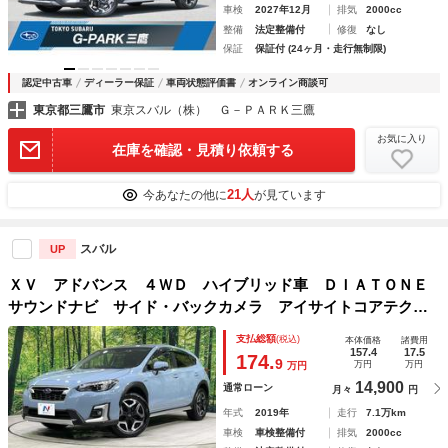
車検
2027年12月
排気
2000cc
整備
法定整備付
修復
なし
保証
保証付 (24ヶ月・走行無制限)
認定中古車
ディーラー保証
車両状態評価書
オンライン商談可
東京都三鷹市
東京スバル（株） Ｇ－ＰＡＲＫ三鷹
お気に入り
在庫を確認・見積り依頼する
21人
今あなたの他に
が見ています
スバル
UP
ＸＶ アドバンス ４ＷＤ ハイブリッド車 ＤＩＡＴＯＮＥ
サウンドナビ サイド・バックカメラ アイサイトコアテクノ
ロジー レーダークルーズ 禁煙車 パワーシート ドラレ
支払総額
(税込)
本体価格
諸費用
コ スマートキー ＬＥＤヘッド 純正１８インチアルミ
157.4
17.5
174.
9
万円
万円
万円
14,900
通常ローン
月々
円
年式
2019年
走行
7.1万km
車検
車検整備付
排気
2000cc