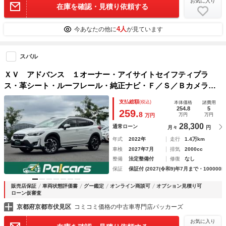
お気に入り
在庫を確認・見積り依頼する
4人
今あなたの他に
が見ています
スバル
ＸＶ アドバンス １オーナー・アイサイトセイフティプラ
ス・革シート・ルーフレール・純正ナビ・Ｆ／Ｓ／Ｂカメラ・
ＥＴＣ２．０・ドラレコ・シートヒーター・パワーシート・Ｂ
支払総額
(税込)
本体価格
諸費用
ｌｕ－ｒａｙ・フルセグ・スペアキー・禁煙車・保証継承
254.8
5
259.
8
万円
万円
万円
28,300
通常ローン
月々
円
年式
2022年
走行
1.4万km
車検
2027年7月
排気
2000cc
整備
法定整備付
修復
なし
保証
保証付 (2027(令和9)年7月まで・100000k
販売店保証
車両状態評価書
グー鑑定
オンライン商談可
オプション見積り可
ローン仮審査
京都府京都市伏見区
コミコミ価格の中古車専門店パッカーズ
お気に入り