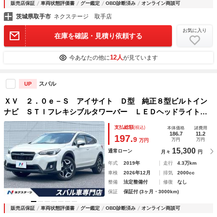
販売店保証
車両状態評価書
グー鑑定
OBD診断済み
オンライン商談可
茨城県取手市
ネクステージ 取手店
お気に入り
在庫を確認・見積り依頼する
12人
今あなたの他に
が見ています
スバル
UP
ＸＶ ２．０ｅ－Ｓ アイサイト Ｄ型 純正８型ビルトイン
ナビ ＳＴＩフレキシブルタワーバー ＬＥＤヘッドライト
革巻きステアリング 純正１８インチアルミ リアビークルデ
支払総額
(税込)
本体価格
諸費用
ィテクション メモリー機能付きパワーシート 禁煙車 ワン
186.7
11.2
197.
9
万円
万円
万円
オーナー
15,300
通常ローン
月々
円
年式
2019年
走行
4.3万km
車検
2026年12月
排気
2000cc
整備
法定整備付
修復
なし
保証
保証付 (3ヶ月・3000km)
販売店保証
車両状態評価書
グー鑑定
OBD診断済み
オンライン商談可