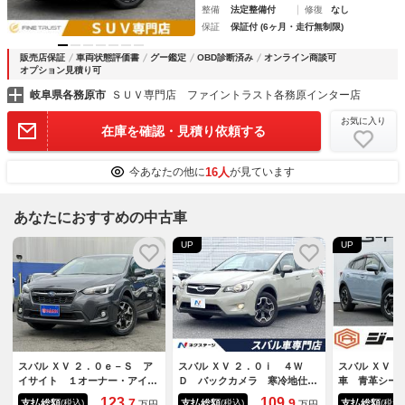
整備
法定整備付
修復
なし
保証
保証付 (6ヶ月・走行無制限)
販売店保証
車両状態評価書
グー鑑定
OBD診断済み
オンライン商談可
オプション見積り可
岐阜県各務原市
ＳＵＶ専門店 ファイントラスト各務原インター店
お気に入り
在庫を確認・見積り依頼する
16人
今あなたの他に
が見ています
あなたにおすすめの中古車
UP
UP
スバル ＸＶ ２．０ｅ－Ｓ ア
スバル ＸＶ ２．０ｉ ４Ｗ
スバル ＸＶ 
イサイト １オーナー・アイサ
Ｄ バックカメラ 寒冷地仕
車 青革シー
イト・フルセグナビ・サイド＆
様 禁煙車 ビルトインＥＴ
純正８インチ
123.
109.
7
9
支払総額
支払総額
支払総額
(税込)
(税込)
(税込)
万円
万円