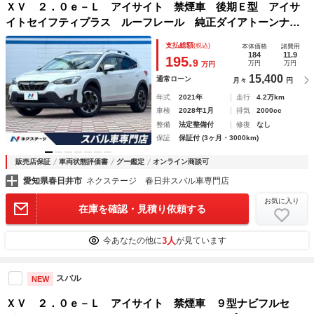
ＸＶ ２．０ｅ－Ｌ アイサイト 禁煙車 後期Ｅ型 アイサ
イトセイフティプラス ルーフレール 純正ダイアトーンナ
ビ フロント＆サイド＆バックカメラ ＥＴＣ シートポジシ
支払総額
(税込)
本体価格
諸費用
ョンメモリ ブレーキホールド ＬＥＤヘッド 純正１７イン
184
11.9
195.
9
万円
万円
万円
チアルミ
15,400
通常ローン
月々
円
年式
2021年
走行
4.2万km
車検
2028年1月
排気
2000cc
整備
法定整備付
修復
なし
保証
保証付 (3ヶ月・3000km)
販売店保証
車両状態評価書
グー鑑定
オンライン商談可
愛知県春日井市
ネクステージ 春日井スバル車専門店
お気に入り
在庫を確認・見積り依頼する
3人
今あなたの他に
が見ています
スバル
NEW
ＸＶ ２．０ｅ－Ｌ アイサイト 禁煙車 ９型ナビフルセ