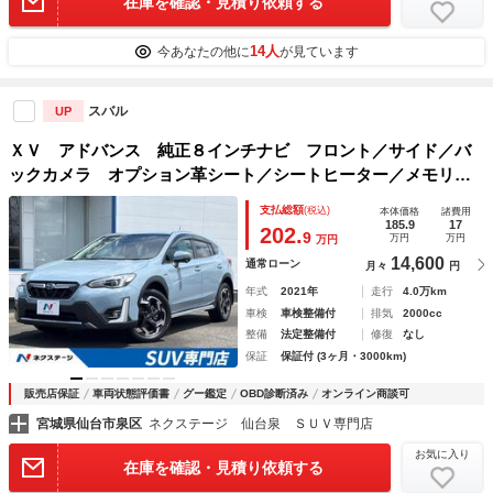
在庫を確認・見積り依頼する
14人
今あなたの他に
が見ています
スバル
UP
ＸＶ アドバンス 純正８インチナビ フロント／サイド／バ
ックカメラ オプション革シート／シートヒーター／メモリー
付きパワーシート 純正１８インチアルミホイー デュアルエ
支払総額
(税込)
本体価格
諸費用
アコン 革巻きステアリング／パドルシフト Ｂ
185.9
17
202.
9
万円
万円
万円
14,600
通常ローン
月々
円
年式
2021年
走行
4.0万km
車検
車検整備付
排気
2000cc
整備
法定整備付
修復
なし
保証
保証付 (3ヶ月・3000km)
販売店保証
車両状態評価書
グー鑑定
OBD診断済み
オンライン商談可
宮城県仙台市泉区
ネクステージ 仙台泉 ＳＵＶ専門店
お気に入り
在庫を確認・見積り依頼する