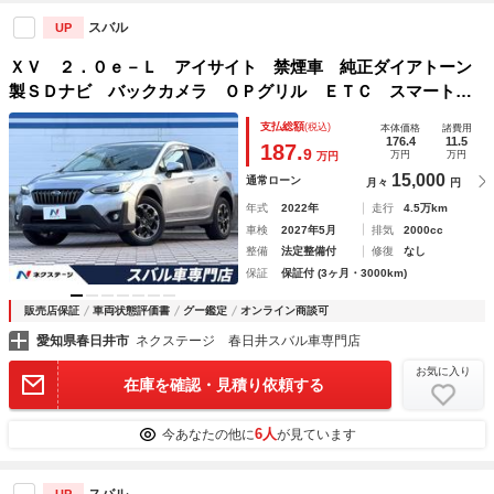
スバル
UP
ＸＶ ２．０ｅ－Ｌ アイサイト 禁煙車 純正ダイアトーン
製ＳＤナビ バックカメラ ＯＰグリル ＥＴＣ スマートキ
ー 純正１７インチアルミホイール ステアリング連動ＬＥＤ
支払総額
(税込)
本体価格
諸費用
ヘッドライト オートライト パドルシフト デュアルオート
176.4
11.5
187.
9
万円
万円
万円
エアコン
15,000
通常ローン
月々
円
年式
2022年
走行
4.5万km
車検
2027年5月
排気
2000cc
整備
法定整備付
修復
なし
保証
保証付 (3ヶ月・3000km)
販売店保証
車両状態評価書
グー鑑定
オンライン商談可
愛知県春日井市
ネクステージ 春日井スバル車専門店
お気に入り
在庫を確認・見積り依頼する
6人
今あなたの他に
が見ています
スバル