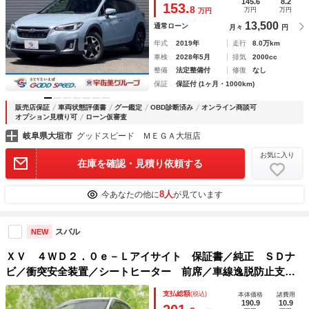
インドスポットモニター／レーンキープ／クリアランスソナー
145.6
8.2
153.
8
万円
万円
万円
13,500
通常ローン
月々
円
年式
2019年
走行
8.0万km
車検
2028年5月
排気
2000cc
整備
法定整備付
修復
なし
保証
保証付 (1ヶ月・1000km)
販売店保証
車両状態評価書
グー鑑定
OBD診断済み
オンライン商談可
オプション見積り可
ローン仮審査
岐阜県大垣市
グッドスピード ＭＥＧＡ大垣店
お気に入り
在庫を確認・見積り依頼する
8人
今あなたの他に
が見ています
スバル
NEW
ＸＶ ４ＷＤ２．０ｅ－Ｌアイサイト 保証書／純正 ＳＤナ
ビ／衝突安全装置／シートヒーター 前席／車線逸脱防止支援
システム／ヘッドランプ ＬＥＤ／ＵＳＢジャック／Ｂｌｕｅ
支払総額
(税込)
本体価格
諸費用
ｔｏｏｔｈ接続／ＥＴＣ／ＥＢＤ付ＡＢＳ／横滑り防止装置
190.9
10.9