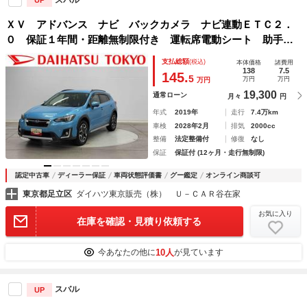
UP
ＸＶ アドバンス ナビ バックカメラ ナビ連動ＥＴＣ２．
０ 保証１年間・距離無制限付き 運転席電動シート 助手席
電動シート 前後コーナーセンサー ドラレコスマートキー
支払総額
(税込)
本体価格
諸費用
ブラインドスポットモニター
138
7.5
145.
5
万円
万円
万円
19,300
通常ローン
月々
円
年式
2019年
走行
7.4万km
車検
2028年2月
排気
2000cc
整備
法定整備付
修復
なし
保証
保証付 (12ヶ月・走行無制限)
認定中古車
ディーラー保証
車両状態評価書
グー鑑定
オンライン商談可
東京都足立区
ダイハツ東京販売（株） Ｕ－ＣＡＲ谷在家
お気に入り
在庫を確認・見積り依頼する
10人
今あなたの他に
が見ています
スバル
UP