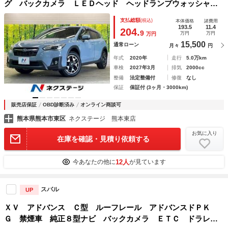
グ バックカメラ ＬＥＤヘッド ヘッドランプウォッシャ
ー パワーシート リアビークルディテクション 全車速追従
支払総額
(税込)
本体価格
諸費用
クルーズコントロール ＥＴＣ Ｂｌｕｅｔｏｏｔｈ スマー
193.5
11.4
204.
9
万円
万円
万円
トキー
15,500
通常ローン
月々
円
年式
2020年
走行
5.0万km
車検
2027年3月
排気
2000cc
整備
法定整備付
修復
なし
保証
保証付 (3ヶ月・3000km)
販売店保証
OBD診断済み
オンライン商談可
熊本県熊本市東区
ネクステージ 熊本東店
お気に入り
在庫を確認・見積り依頼する
12人
今あなたの他に
が見ています
スバル
UP
ＸＶ アドバンス Ｃ型 ルーフレール アドバンスドＰＫ
Ｇ 禁煙車 純正８型ナビ バックカメラ ＥＴＣ ドラレ