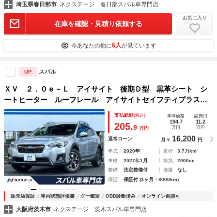
埼玉県春日部市
ネクステージ 春日部スバル車専門店
お気に入り
在庫を確認・見積り依頼する
6人
今あなたの他に
が見ています
スバル
UP
ＸＶ ２．０ｅ－Ｌ アイサイト 後期Ｄ型 黒革シート シ
ートヒーター ルーフレール アイサイトセイフティプラス
サイド＆バックカメラ リアビークル ＬＥＤヘッドライト
支払総額
(税込)
本体価格
諸費用
純正８型ＳＤナビ ＥＴＣ ドライブレコーダー 禁煙車
194.7
11.2
205.
9
万円
万円
万円
16,200
通常ローン
月々
円
年式
2020年
走行
3.7万km
車検
2027年1月
排気
2000cc
整備
法定整備付
修復
なし
保証
保証付 (3ヶ月・3000km)
販売店保証
車両状態評価書
グー鑑定
OBD診断済み
オンライン商談可
大阪府茨木市
ネクステージ 茨木スバル車専門店