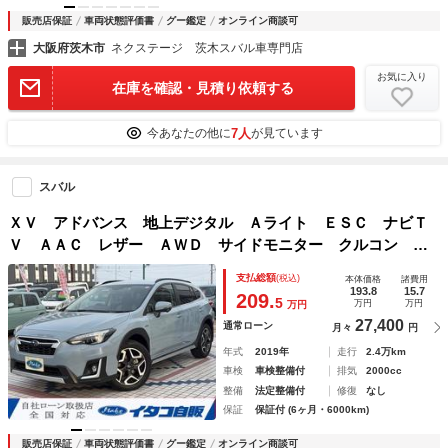
販売店保証
車両状態評価書
グー鑑定
オンライン商談可
大阪府茨木市
ネクステージ 茨木スバル車専門店
お気に入り
在庫を確認・見積り依頼する
7人
今あなたの他に
が見ています
スバル
ＸＶ アドバンス 地上デジタル Ａライト ＥＳＣ ナビＴ
Ｖ ＡＡＣ レザー ＡＷＤ サイドモニター クルコン ス
マキ Ｄレコ Ｐシート ＤＶＤ再生可 ＬＥＤヘッド ルー
支払総額
(税込)
本体価格
諸費用
フレール Ｂｔオーディオ メモリーナビ バックカメ
193.8
15.7
209.
5
万円
万円
万円
27,400
通常ローン
月々
円
年式
2019年
走行
2.4万km
車検
車検整備付
排気
2000cc
整備
法定整備付
修復
なし
保証
保証付 (6ヶ月・6000km)
販売店保証
車両状態評価書
グー鑑定
オンライン商談可