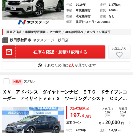
年式
2019年
走行
2.3万km
車検
車検整備付
排気
2000cc
整備
法定整備付
修復
なし
保証
保証付 (3ヶ月・3000km)
販売店保証
車両状態評価書
グー鑑定
OBD診断済み
オンライン商談可
秋田県秋田市
ネクステージ 秋田店
お気に入り
在庫を確認・見積り依頼する
2人
今あなたの他に
が見ています
スバル
NEW
ＸＶ アドバンス ダイヤトーンナビ ＥＴＣ ドライブレコ
ーダー アイサイトｖｅｒ３ ツーリングアシスト ＣＤ／Ｄ
ＶＤ Ｂｌｕｅｔｏｏｔｈ接続 パワーシート フロント・サ
支払総額
(税込)
本体価格
諸費用
イド・バックカメラ ＡＶＨ Ｘ－ＭＯＤＥ
187
10.4
197.
4
万円
万円
万円
20,000
通常ローン
月々
円
年式
2020年
走行
4.4万km