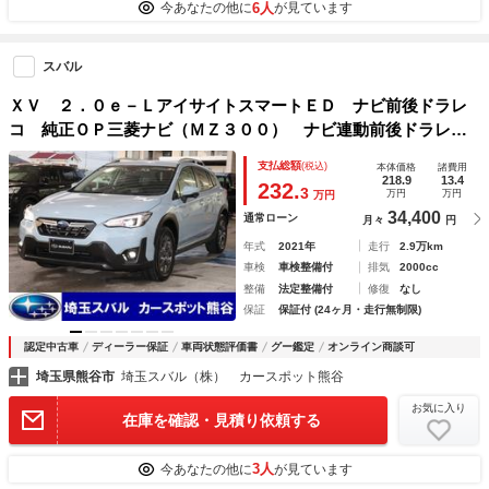
6人
今あなたの他に
が見ています
スバル
ＸＶ ２．０ｅ－ＬアイサイトスマートＥＤ ナビ前後ドラレ
コ 純正ＯＰ三菱ナビ（ＭＺ３００） ナビ連動前後ドラレ
コ ＥＴＣ２．０ ルーフレール 前席パワーシート フロン
支払総額
(税込)
本体価格
諸費用
ト／左サイド／バックカメラ 追従クルコン エックスモー
218.9
13.4
232.
3
万円
万円
万円
ド ワンオーナーリヤソナー
34,400
通常ローン
月々
円
年式
2021年
走行
2.9万km
車検
車検整備付
排気
2000cc
整備
法定整備付
修復
なし
保証
保証付 (24ヶ月・走行無制限)
認定中古車
ディーラー保証
車両状態評価書
グー鑑定
オンライン商談可
埼玉県熊谷市
埼玉スバル（株） カースポット熊谷
お気に入り
在庫を確認・見積り依頼する
3人
今あなたの他に
が見ています