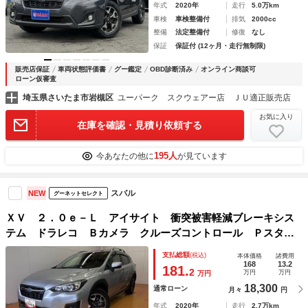
年式
2020年
走行
5.0万km
車検
車検整備付
排気
2000cc
整備
法定整備付
修復
なし
保証
保証付 (12ヶ月・走行無制限)
販売店保証
車両状態評価書
グー鑑定
OBD診断済み
オンライン商談可
ローン仮審査
埼玉県さいたま市岩槻区
ユーパーク スクウェアー店 ＪＵ適正販売店
お気に入り
在庫を確認・見積り依頼する
195人
今あなたの他に
が見ています
スバル
NEW
グーネットセレクト
ＸＶ ２．０ｅ－Ｌ アイサイト 衝突被害軽減ブレーキシス
テム ドラレコ Ｂカメラ クルーズコントロール Ｐスター
ト 光軸調整ダイヤル 横滑り防止装置 ＥＴＣ ＵＳＢ接続
支払総額
(税込)
本体価格
諸費用
端子 電動パーキングブレーキ キーフリー
168
13.2
181.
2
万円
万円
万円
18,300
通常ローン
月々
円
年式
2020年
走行
2.7万km