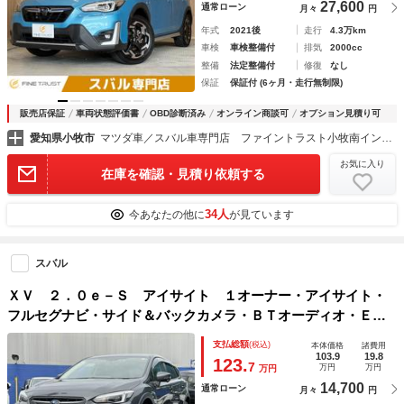
27,600
通常ローン
月々
円
年式
2021後
走行
4.3万km
車検
車検整備付
排気
2000cc
整備
法定整備付
修復
なし
保証
保証付 (6ヶ月・走行無制限)
販売店保証
車両状態評価書
OBD診断済み
オンライン商談可
オプション見積り可
愛知県小牧市
マツダ車／スバル車専門店 ファイントラスト小牧南インター店
お気に入り
在庫を確認・見積り依頼する
34人
今あなたの他に
が見ています
スバル
ＸＶ ２．０ｅ－Ｓ アイサイト １オーナー・アイサイト・
フルセグナビ・サイド＆バックカメラ・ＢＴオーディオ・ＥＴ
Ｃ・ＵＳＢ・パワーシート・ＬＥＤヘッドライト・純正１７Ａ
支払総額
(税込)
本体価格
諸費用
Ｗ・スマートキー・Ｃソナー・ＢＳＭ・パドルシフト
103.9
19.8
123.
7
万円
万円
万円
14,700
通常ローン
月々
円