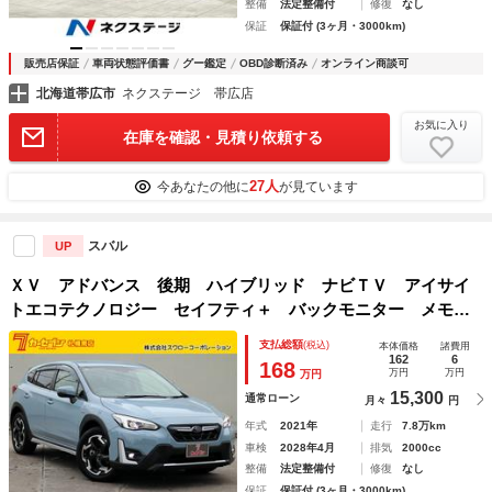
整備
法定整備付
修復
なし
保証
保証付 (3ヶ月・3000km)
販売店保証
車両状態評価書
グー鑑定
OBD診断済み
オンライン商談可
北海道帯広市
ネクステージ 帯広店
お気に入り
在庫を確認・見積り依頼する
27人
今あなたの他に
が見ています
スバル
UP
ＸＶ アドバンス 後期 ハイブリッド ナビＴＶ アイサイ
トエコテクノロジー セイフティ＋ バックモニター メモリ
ー付パワーシート ハーフレザー ＳＲＨ 運転支援システ
支払総額
(税込)
本体価格
諸費用
ム ＡＷＤ ＬＥＤヘッドライト 本州仕入れ
162
6
168
万円
万円
万円
15,300
通常ローン
月々
円
年式
2021年
走行
7.8万km
車検
2028年4月
排気
2000cc
整備
法定整備付
修復
なし
保証
保証付 (3ヶ月・3000km)