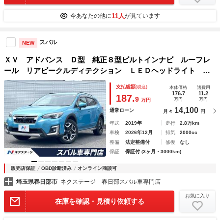
11人
今あなたの他に
が見ています
スバル
NEW
ＸＶ アドバンス Ｄ型 純正８型ビルトインナビ ルーフレ
ール リアビークルディテクション ＬＥＤヘッドライト 革
巻きステアリング 純正１８インチアルミ レーダークルー
支払総額
(税込)
本体価格
諸費用
ズ スマートキー 禁煙車 ワンオーナー
176.7
11.2
187.
9
万円
万円
万円
14,100
通常ローン
月々
円
年式
2019年
走行
2.8万km
車検
2026年12月
排気
2000cc
整備
法定整備付
修復
なし
保証
保証付 (3ヶ月・3000km)
販売店保証
OBD診断済み
オンライン商談可
埼玉県春日部市
ネクステージ 春日部スバル車専門店
お気に入り
在庫を確認・見積り依頼する