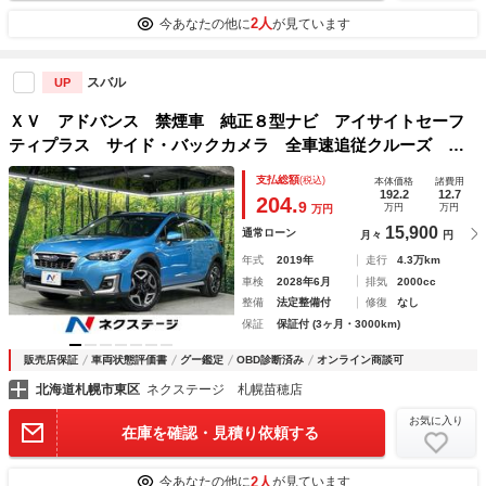
2人
今あなたの他に
が見ています
スバル
UP
ＸＶ アドバンス 禁煙車 純正８型ナビ アイサイトセーフ
ティプラス サイド・バックカメラ 全車速追従クルーズ リ
ヤビークルディティクション ドラレコ コーナーセンサー
支払総額
(税込)
本体価格
諸費用
ＬＥＤヘッド ルーフレール ＥＴＣ
192.2
12.7
204.
9
万円
万円
万円
15,900
通常ローン
月々
円
年式
2019年
走行
4.3万km
車検
2028年6月
排気
2000cc
整備
法定整備付
修復
なし
保証
保証付 (3ヶ月・3000km)
販売店保証
車両状態評価書
グー鑑定
OBD診断済み
オンライン商談可
北海道札幌市東区
ネクステージ 札幌苗穂店
お気に入り
在庫を確認・見積り依頼する
2人
今あなたの他に
が見ています