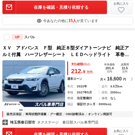
お気に入り
在庫を確認・見積り依頼する
15人
今あなたの他に
が見ています
スバル
UP
ＸＶ アドバンス Ｆ型 純正８型ダイアトーンナビ 純正ア
ルミ付属 ハーフレザーシート ＬＥＤヘッドライト 革巻き
ステアリング １７インチアルミホイール メモリー機能付き
支払総額
(税込)
本体価格
諸費用
パワーシート 禁煙車 ワンオーナー アイサイト
201.4
11.5
212.
9
万円
万円
万円
16,600
通常ローン
月々
円
年式
2022年
走行
4.6万km
車検
2027年5月
排気
2000cc
整備
法定整備付
修復
なし
保証
保証付 (3ヶ月・3000km)
販売店保証
車両状態評価書
グー鑑定
OBD診断済み
オンライン商談可
埼玉県春日部市
ネクステージ 春日部スバル車専門店
お気に入り
在庫を確認・見積り依頼する