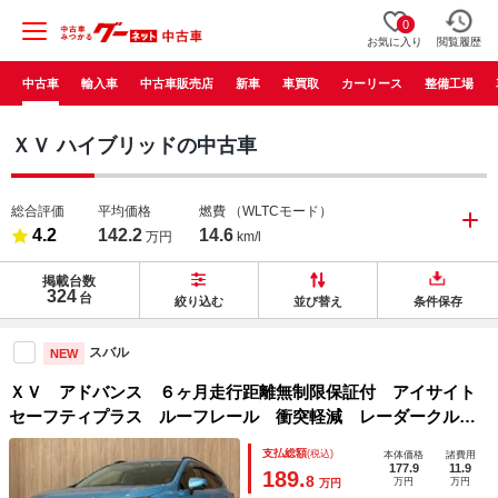
0
お気に入り
閲覧履歴
中古車
輸入車
中古車販売店
新車
車買取
カーリース
整備工場
ＸＶ ハイブリッドの中古車
総合評価
平均価格
燃費
（WLTCモード）
4.2
142.2
14.6
万円
km/l
掲載台数
324
台
絞り込む
並び替え
条件保存
スバル
NEW
ＸＶ アドバンス ６ヶ月走行距離無制限保証付 アイサイト
セーフティプラス ルーフレール 衝突軽減 レーダークルー
ズ ＳＤナビ ＤＶＤ再生 Ｂｌｕｅｔｏｏｔｈ パドルシフ
支払総額
(税込)
本体価格
諸費用
ト 禁煙車 ＥＴＣ コーナーセンサー レーンキープ
177.9
11.9
189.
8
万円
万円
万円