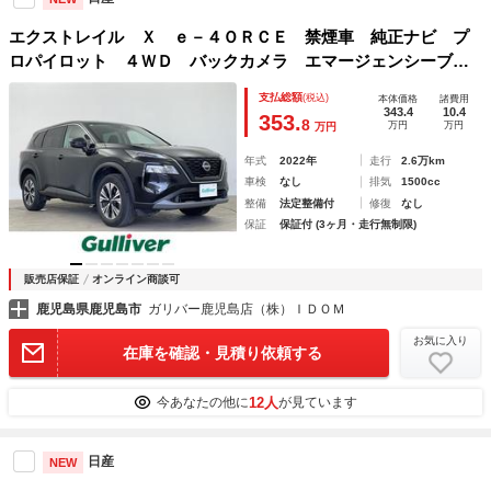
エクストレイル Ｘ ｅ－４ＯＲＣＥ 禁煙車 純正ナビ プ
ロパイロット ４ＷＤ バックカメラ エマージェンシーブレ
ーキ パワーバックドア シートヒーター ステアリングヒー
支払総額
(税込)
本体価格
諸費用
ター パワーシート プッシュスタート ＥＴＣ ＬＥＤヘッ
343.4
10.4
353.
8
万円
万円
万円
ドライト
年式
2022年
走行
2.6万km
車検
なし
排気
1500cc
整備
法定整備付
修復
なし
保証
保証付 (3ヶ月・走行無制限)
販売店保証
オンライン商談可
鹿児島県鹿児島市
ガリバー鹿児島店（株）ＩＤＯＭ
お気に入り
在庫を確認・見積り依頼する
12人
今あなたの他に
が見ています
日産
NEW