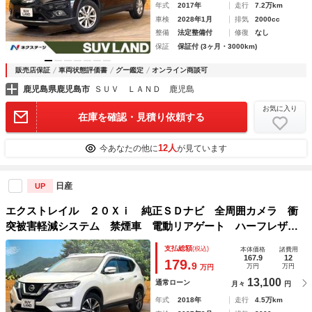
年式
2017年
走行
7.2万km
車検
2028年1月
排気
2000cc
整備
法定整備付
修復
なし
保証
保証付 (3ヶ月・3000km)
販売店保証
車両状態評価書
グー鑑定
オンライン商談可
鹿児島県鹿児島市
ＳＵＶ ＬＡＮＤ 鹿児島
お気に入り
在庫を確認・見積り依頼する
12人
今あなたの他に
が見ています
日産
UP
エクストレイル ２０Ｘｉ 純正ＳＤナビ 全周囲カメラ 衝
突被害軽減システム 禁煙車 電動リアゲート ハーフレザー
シート コーナーセンサー スマートキー ＬＥＤヘッド ビ
支払総額
(税込)
本体価格
諸費用
ルトインＥＴＣ 純正１８インチアルミ 車線逸脱警報
167.9
12
179.
9
万円
万円
万円
13,100
通常ローン
月々
円
年式
2018年
走行
4.5万km