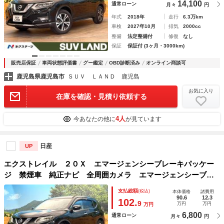
14,100
通常ローン
月々
円
年式
2018年
走行
6.3万km
車検
2027年10月
排気
2000cc
整備
法定整備付
修復
なし
保証
保証付 (3ヶ月・3000km)
販売店保証
車両状態評価書
グー鑑定
OBD診断済み
オンライン商談可
鹿児島県鹿児島市
ＳＵＶ ＬＡＮＤ 鹿児島
お気に入り
在庫を確認・見積り依頼する
4人
今あなたの他に
が見ています
日産
UP
エクストレイル ２０Ｘ エマージェンシーブレーキパッケー
ジ 禁煙車 純正ナビ 全周囲カメラ エマージェンシーブレ
ーキ スマートキー ビルトインＥＴＣ クルコン 純正１８
支払総額
(税込)
本体価格
諸費用
インチアルミ デュアルエアコン Ｂｌｕｅｔｏｏｔｈ Ｃ
90.6
12.3
102.
9
万円
万円
万円
Ｄ ＤＶＤ再生 地デジ
6,800
通常ローン
月々
円