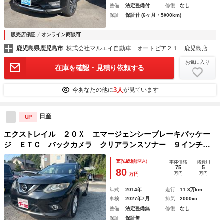
整備
法定整備付
修復
なし
保証
保証付 (6ヶ月・5000km)
販売店保証
オンライン商談可
鹿児島県鹿児島市
株式会社マルエイ自動車 オートピア２１ 鹿児島店
お気に入り
在庫を確認・見積り依頼する
3人
今あなたの他に
が見ています
日産
UP
エクストレイル ２０Ｘ エマージェンシーブレーキパッケー
ジ ＥＴＣ バックカメラ クリアランスソナー ９インチナ
ビ ７人 衝突被害軽減システム ＴＶ アルミホイール ス
支払総額
(税込)
本体価格
諸費用
マートキー アイドリングストップ 電動格納ミラー ＣＶ
75
5
80
万円
万円
万円
Ｔ 盗難防止システム
年式
2014年
走行
11.3万km
車検
2027年7月
排気
2000cc
整備
法定整備無
修復
なし
保証
保証無