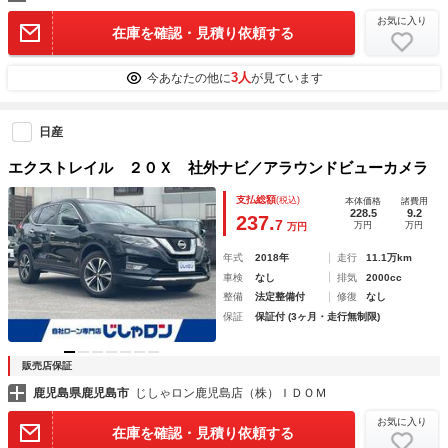
お気に入り
在庫を確認・見積り依頼する
3人
今あなたの他に
が見ています
日産
エクストレイル ２０Ｘ 社外ナビ／アラウンドビューカメラ
支払総額
(税込)
本体価格
諸費用
228.5
9.2
237.
7
万円
万円
万円
年式
2018年
走行
11.1万km
車検
なし
排気
2000cc
整備
法定整備付
修復
なし
保証
保証付 (3ヶ月・走行無制限)
販売店保証
鹿児島県鹿児島市
じしゃロン鹿児島店（株）ＩＤＯＭ
お気に入り
在庫を確認・見積り依頼する