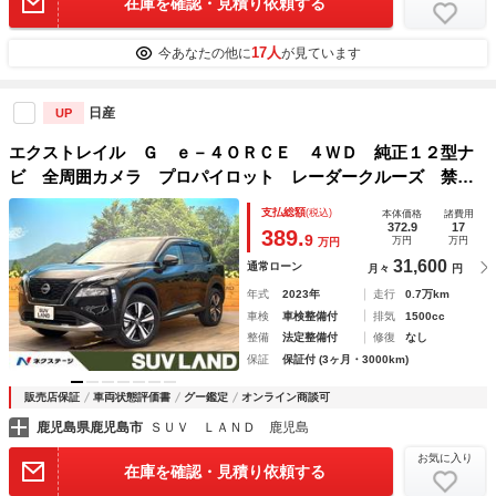
在庫を確認・見積り依頼する
17人
今あなたの他に
が見ています
日産
UP
エクストレイル Ｇ ｅ－４ＯＲＣＥ ４ＷＤ 純正１２型ナ
ビ 全周囲カメラ プロパイロット レーダークルーズ 禁煙
車 合皮レザーシート 全席シートヒーター コーナーセンサ
支払総額
(税込)
本体価格
諸費用
ー ＬＥＤヘッド ＥＴＣ 純正１９インチアルミ オートハ
372.9
17
389.
9
万円
万円
万円
イビーム
31,600
通常ローン
月々
円
年式
2023年
走行
0.7万km
車検
車検整備付
排気
1500cc
整備
法定整備付
修復
なし
保証
保証付 (3ヶ月・3000km)
販売店保証
車両状態評価書
グー鑑定
オンライン商談可
鹿児島県鹿児島市
ＳＵＶ ＬＡＮＤ 鹿児島
お気に入り
在庫を確認・見積り依頼する