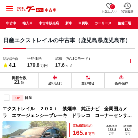
0
お気に入り
閲覧履歴
中古車
輸入車
中古車販売店
新車
車買取
カーリース
整備工場
日産エクストレイルの中古車（鹿児島県鹿児島市）
総合評価
平均価格
燃費
（WLTCモード）
4.1
179.8
17.6
万円
km/l
掲載台数
21
台
絞り込む
並び替え
条件保存
日産
UP
エクストレイル ２０Ｘｉ 禁煙車 純正ナビ 全周囲カメ
ラ エマージェンシーブレーキ ドラレコ コーナーセンサ
ー スマートキー ＬＥＤヘッド ビルトインＥＴＣ 純正１
支払総額
(税込)
本体価格
諸費用
８インチアルミ 車線逸脱警報 オートライト
153.8
12.1
165.
9
万円
万円
万円