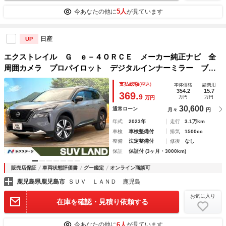
5人
今あなたの他に
が見ています
日産
UP
エクストレイル Ｇ ｅ－４ＯＲＣＥ メーカー純正ナビ 全
周囲カメラ プロパイロット デジタルインナーミラー ブラ
インドスポットモニター シートヒーター パワーバックド
支払総額
(税込)
本体価格
諸費用
ア ＬＥＤヘッドライト 純正１９インチアルミ ４ＷＤ
354.2
15.7
369.
9
万円
万円
万円
30,600
通常ローン
月々
円
年式
2023年
走行
3.1万km
車検
車検整備付
排気
1500cc
整備
法定整備付
修復
なし
保証
保証付 (3ヶ月・3000km)
販売店保証
車両状態評価書
グー鑑定
オンライン商談可
鹿児島県鹿児島市
ＳＵＶ ＬＡＮＤ 鹿児島
お気に入り
在庫を確認・見積り依頼する
6人
今あなたの他に
が見ています