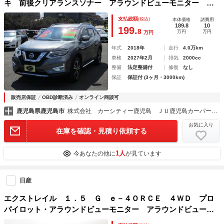
キ 前後クリアランスソナー アラウンドビューモニター プ
ロパイロット 全席シートヒーター 純正ドライブレコーダー
支払総額
(税込)
本体価格
諸費用
189.8
10
199.
8
万円
万円
万円
年式
2018年
走行
4.0万km
車検
2027年2月
排気
2000cc
整備
法定整備付
修復
なし
保証
保証付 (3ヶ月・3000km)
販売店保証
OBD診断済み
オンライン商談可
鹿児島県鹿児島市
株式会社 カーシティー鹿児島 ＪＵ鹿児島カーパーク店
お気に入り
在庫を確認・見積り依頼する
1人
今あなたの他に
が見ています
日産
エクストレイル １．５ Ｇ ｅ－４ＯＲＣＥ ４ＷＤ プロ
パイロット・アラウンドビューモニター アラウンドビューカ
メラ 踏み間違い防止装置 地デジＴＶ インテリキー レー