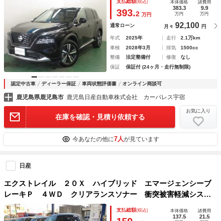
支払総額
(税込)
本体価格
諸費用
ンアシスト メモリーナビゲーション サイドエアバック オ
383.3
9.9
393.
2
万円
万円
万円
ートマチックハイビーム ＡＷ
92,100
通常ローン
月々
円
年式
2025年
走行
2.1万km
車検
2028年3月
排気
1500cc
整備
法定整備付
修復
なし
保証
保証付 (24ヶ月・走行無制限)
認定中古車
ディーラー保証
車両状態評価書
オンライン商談可
鹿児島県鹿児島市
鹿児島日産自動車株式会社 カーパレス宇宿
お気に入り
在庫を確認・見積り依頼する
7人
今あなたの他に
が見ています
日産
エクストレイル ２０Ｘ ハイブリッド エマージェンシーブ
レーキＰ ４ＷＤ クリアランスソナー 衝突被害軽減システ
ム ＴＶ オートライト ＬＥＤヘッドランプ 電動リアゲー
支払総額
(税込)
本体価格
諸費用
ト アルミホイール スマートキー アイドリングストップ
137.5
21.5