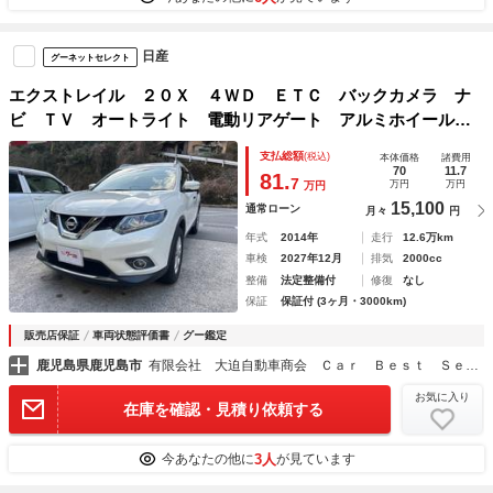
日産
グーネットセレクト
エクストレイル ２０Ｘ ４ＷＤ ＥＴＣ バックカメラ ナ
ビ ＴＶ オートライト 電動リアゲート アルミホイール
スマートキー アイドリングストップ 電動格納ミラー シー
支払総額
(税込)
本体価格
諸費用
トヒーター ＣＶＴ 盗難防止システム 衝突安全ボディ
70
11.7
81.
7
万円
万円
万円
15,100
通常ローン
月々
円
年式
2014年
走行
12.6万km
車検
2027年12月
排気
2000cc
整備
法定整備付
修復
なし
保証
保証付 (3ヶ月・3000km)
販売店保証
車両状態評価書
グー鑑定
鹿児島県鹿児島市
有限会社 大迫自動車商会 Ｃａｒ Ｂｅｓｔ Ｓｅｌｅｃｔｉｏｎ
お気に入り
在庫を確認・見積り依頼する
3人
今あなたの他に
が見ています