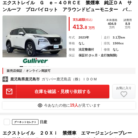
エクストレイル Ｇ ｅ－４ＯＲＣＥ 禁煙車 純正ＤＡ サ
ンルーフ プロパイロット アラウンドビューモニター パー
キングアシスト ブラインドスポットモニター デジタルイン
支払総額
(税込)
本体価格
諸費用
ナーミラー 電動パーキングブレーキ オートブレーキホール
404.9
8.9
413.
8
万円
万円
万円
ド ＥＴＣ
年式
2023年
走行
3.1万km
車検
なし
排気
1500cc
整備
法定整備付
修復
なし
保証
保証付 (3ヶ月・走行無制限)
販売店保証
オンライン商談可
鹿児島県鹿児島市
ガリバー鹿児島店（株）ＩＤＯＭ
お気に入り
在庫を確認・見積り依頼する
19人
今あなたの他に
が見ています
日産
グーネットセレクト
エクストレイル ２０Ｘｉ 禁煙車 エマージェンシーブレー