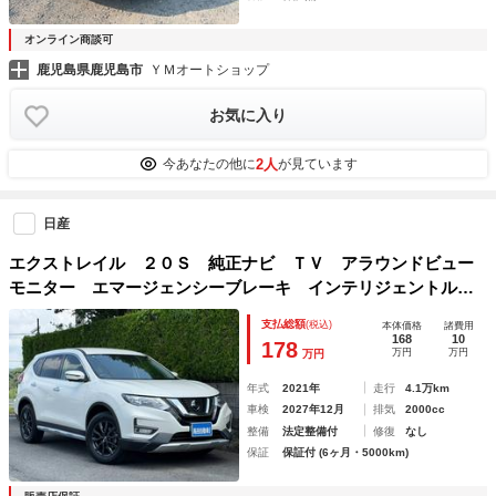
オンライン商談可
鹿児島県鹿児島市
ＹＭオートショップ
お気に入り
2人
今あなたの他に
が見ています
日産
エクストレイル ２０Ｓ 純正ナビ ＴＶ アラウンドビュー
モニター エマージェンシーブレーキ インテリジェントルー
ムミラー １７ＡＷ
支払総額
(税込)
本体価格
諸費用
168
10
178
万円
万円
万円
年式
2021年
走行
4.1万km
車検
2027年12月
排気
2000cc
整備
法定整備付
修復
なし
保証
保証付 (6ヶ月・5000km)