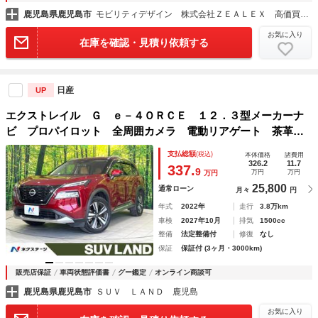
鹿児島県鹿児島市
モビリティデザイン 株式会社ＺＥＡＬＥＸ 高価買取専門店
お気に入り
在庫を確認・見積り依頼する
日産
UP
エクストレイル Ｇ ｅ－４ＯＲＣＥ １２．３型メーカーナ
ビ プロパイロット 全周囲カメラ 電動リアゲート 茶革シ
ート ドラレコ シートヒーター コーナーセンサー スマー
支払総額
(税込)
本体価格
諸費用
トキー ＬＥＤヘッド ビルトインＥＴＣ
326.2
11.7
337.
9
万円
万円
万円
25,800
通常ローン
月々
円
年式
2022年
走行
3.8万km
車検
2027年10月
排気
1500cc
整備
法定整備付
修復
なし
保証
保証付 (3ヶ月・3000km)
販売店保証
車両状態評価書
グー鑑定
オンライン商談可
鹿児島県鹿児島市
ＳＵＶ ＬＡＮＤ 鹿児島
お気に入り