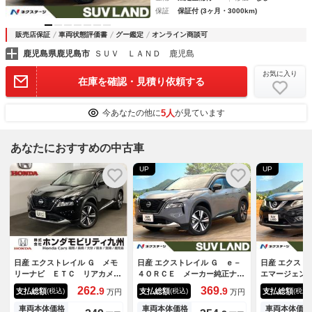
保証
保証付 (3ヶ月・3000km)
販売店保証
車両状態評価書
グー鑑定
オンライン商談可
鹿児島県鹿児島市
ＳＵＶ ＬＡＮＤ 鹿児島
お気に入り
在庫を確認・見積り依頼する
5人
今あなたの他に
が見ています
あなたにおすすめの中古車
UP
UP
日産 エクストレイル Ｇ メモ
日産 エクストレイル Ｇ ｅ－
日産 エクス
リーナビ ＥＴＣ リアカメ
４ＯＲＣＥ メーカー純正ナ
エマージェン
ラ シートヒーター 衝突軽減
ビ 全周囲カメラ プロパイロ
ケージ 禁煙
262.
369.
9
9
支払総額
支払総額
支払総額
(税込)
(税込)
(税込)
万円
万円
ブレーキ Ｂｌｕｅｔｏｏｔ
ット デジタルインナーミラ
周囲カメラ 
ｈ パワーシート ＬＥＤヘッ
ー ブラインドスポットモニタ
ブレーキ ス
車両本体価格
車両本体価格
車両本体価格