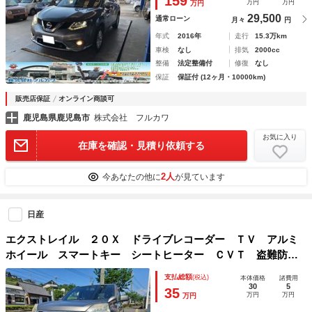
159
万円
万円
万円
シートヒーター ＣＶＴ 盗難防止システム
29,500
通常ローン
月々
円
年式
2016年
走行
15.3万km
車検
なし
排気
2000cc
整備
法定整備付
修復
なし
保証
保証付 (12ヶ月・10000km)
販売店保証
オンライン商談可
鹿児島県鹿児島市
株式会社 フルカワ
お気に入り
在庫を確認・見積り依頼する
2人
今あなたの他に
が見ています
日産
エクストレイル ２０Ｘ ドライブレコーダー ＴＶ アルミ
ホイール スマートキー シートヒーター ＣＶＴ 盗難防止
システム 衝突安全ボディ ＣＤ ＤＶＤ再生 ＵＳＢ Ｂｌ
支払総額
(税込)
本体価格
諸費用
ｕｅｔｏｏｔｈ ＡＢＳ エアコン パワーステアリング
30
5
35
万円
万円
万円