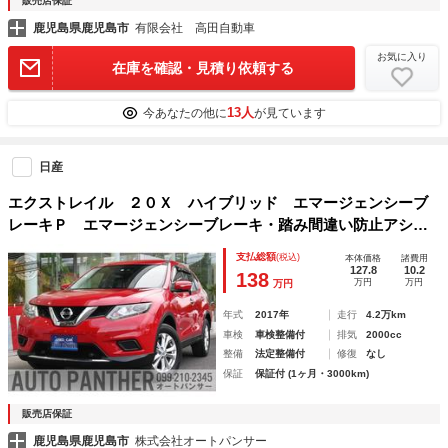
販売店保証
鹿児島県鹿児島市
有限会社 高田自動車
お気に入り
在庫を確認・見積り依頼する
13人
今あなたの他に
が見ています
日産
エクストレイル ２０Ｘ ハイブリッド エマージェンシーブ
レーキＰ エマージェンシーブレーキ・踏み間違い防止アシス
ト・フロント＆バックソナー・車線逸脱警報・純正ナビ＋Ｔ
支払総額
(税込)
本体価格
諸費用
Ｖ・バックビューモニター・ＬＥＤヘッドランプ・純正ＡＷ・
127.8
10.2
138
万円
万円
万円
本革巻ステアリング＆本革巻シフトノブ・ＥＴＣ
年式
2017年
走行
4.2万km
車検
車検整備付
排気
2000cc
整備
法定整備付
修復
なし
保証
保証付 (1ヶ月・3000km)
販売店保証
鹿児島県鹿児島市
株式会社オートパンサー