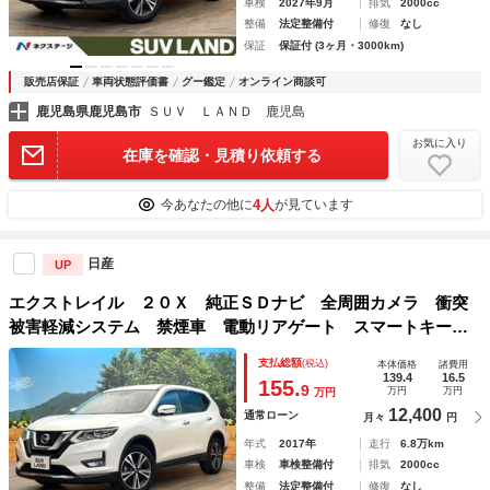
車検
2027年9月
排気
2000cc
整備
法定整備付
修復
なし
保証
保証付 (3ヶ月・3000km)
販売店保証
車両状態評価書
グー鑑定
オンライン商談可
鹿児島県鹿児島市
ＳＵＶ ＬＡＮＤ 鹿児島
お気に入り
在庫を確認・見積り依頼する
4人
今あなたの他に
が見ています
日産
UP
エクストレイル ２０Ｘ 純正ＳＤナビ 全周囲カメラ 衝突
被害軽減システム 禁煙車 電動リアゲート スマートキー
ＬＥＤヘッド ビルトインＥＴＣ 純正１７インチアルミ オ
支払総額
(税込)
本体価格
諸費用
ートライト デュアルエアコン Ｂｌｕｅｔｏｏｔｈ ＣＤ
139.4
16.5
155.
9
万円
万円
万円
12,400
通常ローン
月々
円
年式
2017年
走行
6.8万km
車検
車検整備付
排気
2000cc
整備
法定整備付
修復
なし