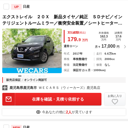
日産
UP
エクストレイル ２０Ｘ 新品タイヤ／純正 ＳＤナビ／イン
テリジェントルームミラー／衝突安全装置／シートヒーター
全席／アラウンドビューモニター／車線逸脱防止支援システム
支払総額
(税込)
本体価格
諸費用
／シート 合皮／電動バックドア／ヘッドランプ ＬＥＤ
162.3
17.6
179.
9
万円
万円
万円
17,000
通常ローン
月々
円
年式
2017年
走行
6.6万km
車検
車検整備付
排気
2000cc
整備
法定整備付
修復
なし
保証
保証付 (1ヶ月・1000km)
販売店保証
オンライン商談可
鹿児島県鹿児島市
ＷＥＣＡＲＳ（ウィーカーズ）鹿児島店
お気に入り
在庫を確認・見積り依頼する
2人
今あなたの他に
が見ています
日産
NEW