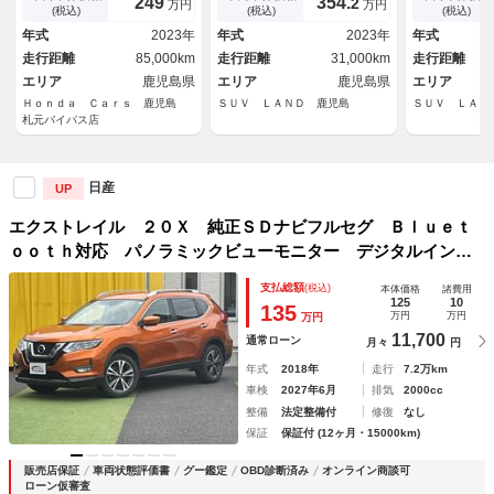
249
354.
2
万円
万円
ドランプ イモビ オートライ
ー シートヒーター パワーバ
トインＥＴＣ
(税込)
(税込)
(税込)
ト ＡＣ１００Ｖ バックカメ
ックドア ＬＥＤヘッドライ
１８インチア
年式
2023年
年式
2023年
年式
ラ スマートキー ターボ
ト 純正１９インチアルミ ４
アコン Ｂｌ
走行距離
85,000km
走行距離
31,000km
走行距離
ＷＤ
ＣＤ ＤＶＤ
エリア
鹿児島県
エリア
鹿児島県
エリア
Ｈｏｎｄａ Ｃａｒｓ 鹿児島
ＳＵＶ ＬＡＮＤ 鹿児島
ＳＵＶ ＬＡＮ
札元バイパス店
日産
UP
エクストレイル ２０Ｘ 純正ＳＤナビフルセグ Ｂｌｕｅｔ
ｏｏｔｈ対応 パノラミックビューモニター デジタルインナ
ーミラー パワーバックドア ＬＥＤライト エマージェンシ
支払総額
(税込)
本体価格
諸費用
ーブレーキ ートタイム４ＷＤ 全国対応保証１年付き
125
10
135
万円
万円
万円
11,700
通常ローン
月々
円
年式
2018年
走行
7.2万km
車検
2027年6月
排気
2000cc
整備
法定整備付
修復
なし
保証
保証付 (12ヶ月・15000km)
販売店保証
車両状態評価書
グー鑑定
OBD診断済み
オンライン商談可
ローン仮審査