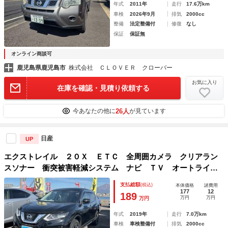
年式
2011年
走行
17.6万km
車検
2026年9月
排気
2000cc
整備
法定整備付
修復
なし
保証
保証無
オンライン商談可
鹿児島県鹿児島市
株式会社 ＣＬＯＶＥＲ クローバー
お気に入り
在庫を確認・見積り依頼する
26人
今あなたの他に
が見ています
日産
UP
エクストレイル ２０Ｘ ＥＴＣ 全周囲カメラ クリアラン
スソナー 衝突被害軽減システム ナビ ＴＶ オートライ
ト ＬＥＤヘッドランプ 電動リアゲート アルミホイール
支払総額
(税込)
本体価格
諸費用
スマートキー アイドリングストップ 電動格納ミラー ＣＶ
177
12
189
万円
万円
万円
Ｔ
年式
2019年
走行
7.0万km
車検
車検整備付
排気
2000cc