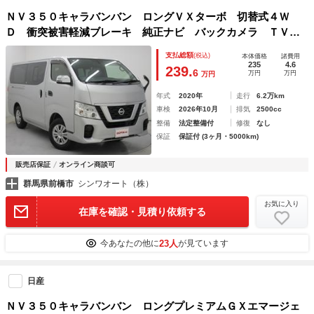
ＮＶ３５０キャラバンバン ロングＶＸターボ 切替式４Ｗ
Ｄ 衝突被害軽減ブレーキ 純正ナビ バックカメラ ＴＶ
ブルートゥース リアクーラー・ヒーター １００Ｖ電源 Ｌ
支払総額
(税込)
本体価格
諸費用
ＥＤヘッドライト 両側スライドドア 純正セキュリティアラ
235
4.6
239.
6
万円
万円
万円
ーム ディーゼルターボ
年式
2020年
走行
6.2万km
車検
2026年10月
排気
2500cc
整備
法定整備付
修復
なし
保証
保証付 (3ヶ月・5000km)
販売店保証
オンライン商談可
群馬県前橋市
シンワオート（株）
お気に入り
在庫を確認・見積り依頼する
23人
今あなたの他に
が見ています
日産
ＮＶ３５０キャラバンバン ロングプレミアムＧＸエマージェ