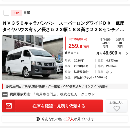
日産
UP
ＮＶ３５０キャラバンバン スーパーロングワイドＤＸ 低床
タイヤハウス有り／長さ５２３幅１８８高さ２２８センチ／普
通貨物１ナンバー／走行距離４．６万キロ／リアスモークフィ
支払総額
(税込)
本体価格
諸費用
ルム／社外リアソナー／キーレス／車検Ｒ１０年６月１８日／
249.8
10
259.
8
万円
万円
万円
Ｈ２６年モデル／乗車定員６人
48,600
通常ローン
月々
円
年式
2026年
走行
4.6万km
車検
2028年6月
排気
2500cc
整備
法定整備付
修復
なし
保証
保証付 (1ヶ月・1000km)
販売店保証
車両状態評価書
グー鑑定
OBD診断済み
オンライン商談可
兵庫県伊丹市
「商用車専門店」株式会社カークラウド
お気に入り
在庫を確認・見積り依頼する
17人
今あなたの他に
が見ています