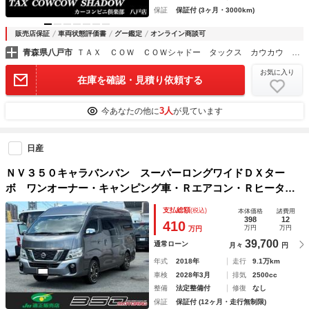
保証
保証付 (3ヶ月・3000km)
販売店保証
車両状態評価書
グー鑑定
オンライン商談可
青森県八戸市
ＴＡＸ ＣＯＷ ＣＯＷシャドー タックス カウカウ シャドー
お気に入り
在庫を確認・見積り依頼する
3人
今あなたの他に
が見ています
日産
ＮＶ３５０キャラバンバン スーパーロングワイドＤＸター
ボ ワンオーナー・キャンピング車・Ｒエアコン・Ｒヒータ
ー・ＬＥＤヘッド＆テールランプ・アラウンドビューモニタ
支払総額
(税込)
本体価格
諸費用
ー・ナビ・ＴＶ・ＥＴＣ・ドラレコ・ベッドキット・サブバッ
398
12
410
万円
万円
万円
テリー・インバーター・ＦＦヒーター
39,700
通常ローン
月々
円
年式
2018年
走行
9.1万km
車検
2028年3月
排気
2500cc
整備
法定整備付
修復
なし
保証
保証付 (12ヶ月・走行無制限)