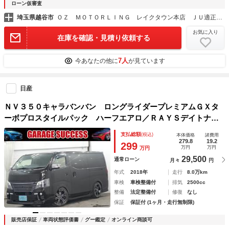
ローン仮審査
埼玉県越谷市
ＯＺ ＭＯＴＯＲＬＩＮＧ レイクタウン本店 ＪＵ適正販売店
お気に入り
在庫を確認・見積り依頼する
7人
今あなたの他に
が見ています
日産
ＮＶ３５０キャラバンバン ロングライダープレミアムＧＸタ
ーボプロスタイルパック ハーフエアロ／ＲＡＹＳデイトナＦ
ＤＸ１７インチＡＷ／左側電動スライドドア／パノラミックビ
支払総額
(税込)
本体価格
諸費用
ューモニター／バックカメラ／前後ドライブレコーダー／ケン
279.8
19.2
299
万円
万円
万円
ウッドナビ／フリップダウンモニター／ＥＴＣ／ローダウン／
29,500
通常ローン
月々
円
年式
2018年
走行
8.0万km
車検
車検整備付
排気
2500cc
整備
法定整備付
修復
なし
保証
保証付 (1ヶ月・走行無制限)
販売店保証
車両状態評価書
グー鑑定
オンライン商談可