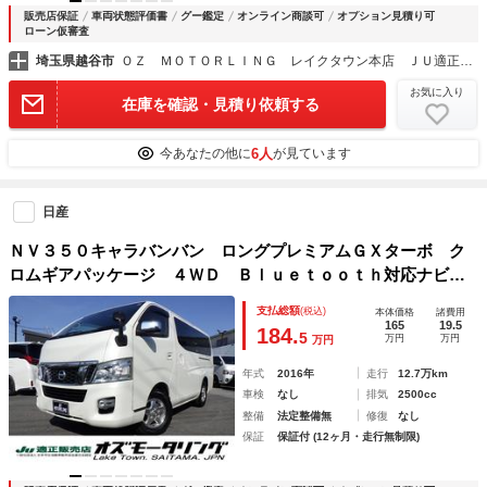
販売店保証
車両状態評価書
グー鑑定
オンライン商談可
オプション見積り可
ローン仮審査
埼玉県越谷市
ＯＺ ＭＯＴＯＲＬＩＮＧ レイクタウン本店 ＪＵ適正販売店
お気に入り
在庫を確認・見積り依頼する
6人
今あなたの他に
が見ています
日産
ＮＶ３５０キャラバンバン ロングプレミアムＧＸターボ ク
ロムギアパッケージ ４ＷＤ Ｂｌｕｅｔｏｏｔｈ対応ナビ
ＲＥＣＡＲＯシート 両側スライドドア スマートキー×２ 純
支払総額
(税込)
本体価格
諸費用
正１５インチＡＷ 夏冬タイヤ 特別仕様車 グー鑑定書付き
165
19.5
184.
5
万円
万円
万円
年式
2016年
走行
12.7万km
車検
なし
排気
2500cc
整備
法定整備無
修復
なし
保証
保証付 (12ヶ月・走行無制限)