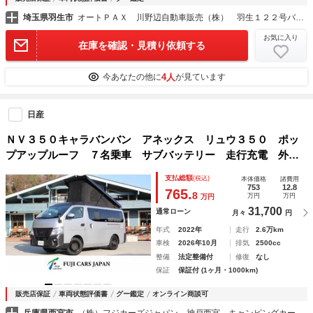
埼玉県羽生市
オートＰＡＸ 川野辺自動車販売（株） 羽生１２２号バイパス店
お気に入り
在庫を確認・見積り依頼する
4人
今あなたの他に
が見ています
日産
ＮＶ３５０キャラバンバン アネックス リュウ３５０ ポッ
プアップルーフ ７名乗車 サブバッテリー 走行充電 外部
充電 シンク ４００Ｗインバーター ＦＦヒーター メイン
支払総額
(税込)
本体価格
諸費用
サブ切り替えＳＷ 前後ドラレコ ディーゼル ４ＷＤ キャ
753
12.8
765.
8
万円
万円
万円
ンピングカー
31,700
通常ローン
月々
円
年式
2022年
走行
2.6万km
車検
2026年10月
排気
2500cc
整備
法定整備付
修復
なし
保証
保証付 (1ヶ月・1000km)
販売店保証
車両状態評価書
グー鑑定
オンライン商談可