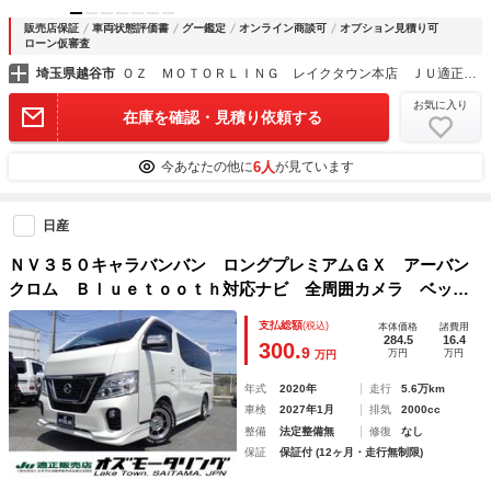
販売店保証
車両状態評価書
グー鑑定
オンライン商談可
オプション見積り可
ローン仮審査
埼玉県越谷市
ＯＺ ＭＯＴＯＲＬＩＮＧ レイクタウン本店 ＪＵ適正販売店
お気に入り
在庫を確認・見積り依頼する
6人
今あなたの他に
が見ています
日産
ＮＶ３５０キャラバンバン ロングプレミアムＧＸ アーバン
クロム Ｂｌｕｅｔｏｏｔｈ対応ナビ 全周囲カメラ ベッド
キット 純正フルエアロ ブロックローダウン ハヤシレーシ
支払総額
(税込)
本体価格
諸費用
ング１６インチＡＷ 夏冬タイヤ 衝突軽減 ワンオーナー
284.5
16.4
300.
9
万円
万円
万円
禁煙車 ＯＢＤ診断済み グー鑑定書付き
年式
2020年
走行
5.6万km
車検
2027年1月
排気
2000cc
整備
法定整備無
修復
なし
保証
保証付 (12ヶ月・走行無制限)