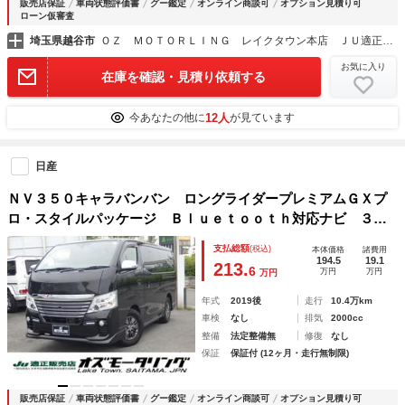
販売店保証
車両状態評価書
グー鑑定
オンライン商談可
オプション見積り可
ローン仮審査
埼玉県越谷市
ＯＺ ＭＯＴＯＲＬＩＮＧ レイクタウン本店 ＪＵ適正販売店
お気に入り
在庫を確認・見積り依頼する
12人
今あなたの他に
が見ています
日産
ＮＶ３５０キャラバンバン ロングライダープレミアムＧＸプ
ロ・スタイルパッケージ Ｂｌｕｅｔｏｏｔｈ対応ナビ ３６
０°アラウンドビューカメラ エマージェンシーブレーキ ドラ
支払総額
(税込)
本体価格
諸費用
レコ オグショーベットキット フローリングフロア 純正フ
194.5
19.1
213.
6
万円
万円
万円
ルエアロ １５インチアルミ ＯＢＤ診断済み 鑑定書付き
年式
2019後
走行
10.4万km
車検
なし
排気
2000cc
整備
法定整備無
修復
なし
保証
保証付 (12ヶ月・走行無制限)
販売店保証
車両状態評価書
グー鑑定
オンライン商談可
オプション見積り可