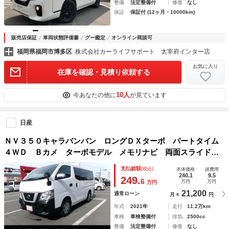
整備
法定整備付
修復
なし
保証
保証付 (12ヶ月・10000km)
販売店保証
車両状態評価書
グー鑑定
オンライン商談可
福岡県福岡市博多区
株式会社カーライフサポート 太宰府インター店
お気に入り
在庫を確認・見積り依頼する
10人
今あなたの他に
が見ています
日産
ＮＶ３５０キャラバンバン ロングＤＸターボ パートタイム
４ＷＤ Ｂカメ ターボモデル メモリナビ 両面スライドド
ア ナビ 電動格納式ドアミラー
支払総額
(税込)
本体価格
諸費用
240.1
9.5
249.
6
万円
万円
万円
21,200
通常ローン
月々
円
年式
2021年
走行
11.2万km
車検
車検整備付
排気
2500cc
整備
法定整備付
修復
なし