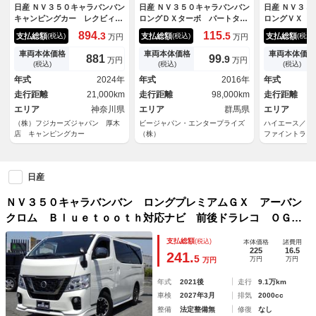
日産 ＮＶ３５０キャラバンバン
日産 ＮＶ３５０キャラバンバン
日産 ＮＶ３５
キャンピングカー レクビィ
ロングＤＸターボ パートタイ
ロングＶＸ 
イゾラ バンコン 家庭用エア
ム４ＷＤ 保証付き ディーゼ
制限保証付 
894.
115.
3
5
支払総額
支払総額
支払総額
(税込)
(税込)
(税込)
万円
万円
コン シンク 冷蔵庫 ＦＦヒ
ル パワーウインドウ パワー
衝突軽減ブレ
ーター リチウム２００Ａｈ
ステアリング ３列シート エ
ーナビ バッ
車両本体価格
車両本体価格
車両本体価格
881
99.
9
万円
万円
走行充電（ＣＴＥＫ） 外部充
アバック Ｂカメ ターボモデ
ライドドア 
(税込)
(税込)
(税込)
電 インバータ ソーラーパネ
ル エアコン キーレス Ｅ
ＴＶ Ｂｌｕ
年式
2024年
年式
2016年
年式
ル 電子レンジ 給排水タン
ＴＣ ワンオーナー ＡＢＳ
ーレス ドラ
走行距離
21,000km
走行距離
98,000km
走行距離
ク 家庭用テレビ マックスフ
ＣＤ再生
ァン 安全装備
エリア
神奈川県
エリア
群馬県
エリア
（株）フジカーズジャパン 厚木
ビージャパン・エンタープライズ
ハイエース／
店 キャンピングカー
（株）
ファイントラス
日産
ＮＶ３５０キャラバンバン ロングプレミアムＧＸ アーバン
クロム Ｂｌｕｅｔｏｏｔｈ対応ナビ 前後ドラレコ ＯＧＵ
ｓｈｏｗベッドキット 純正フルエアロ 純正１５インチＡ
支払総額
(税込)
本体価格
諸費用
Ｗ 夏冬タイヤ エマージェンシーブレーキ ワンオーナー
225
16.5
241.
5
万円
万円
万円
特別仕様車 後期型 グー鑑定書付き
年式
2021後
走行
9.1万km
車検
2027年3月
排気
2000cc
整備
法定整備無
修復
なし