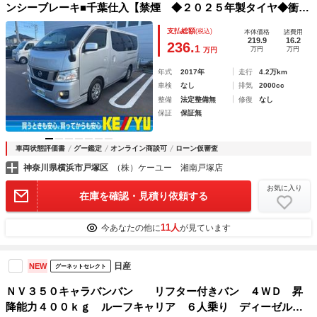
ンシーブレーキ■千葉仕入【禁煙 ◆２０２５年製タイヤ◆衝突
軽減◆純正ＳＤナビ◆ＥＴＣ◆ドラレコ◆ツインエアコン◆エ
支払総額
(税込)
本体価格
諸費用
アロ】【フォグ◆オートライト◆電格ミラー◆スマートキー】
219.9
16.2
236.
1
万円
万円
万円
【ＣＤ／ＤＶＤ／ＢＴ／フルセグＴＶ◆スペアタイヤ◆スペア
キー】
年式
2017年
走行
4.2万km
車検
なし
排気
2000cc
整備
法定整備無
修復
なし
保証
保証無
車両状態評価書
グー鑑定
オンライン商談可
ローン仮審査
神奈川県横浜市戸塚区
（株）ケーユー 湘南戸塚店
お気に入り
在庫を確認・見積り依頼する
11人
今あなたの他に
が見ています
日産
NEW
グーネットセレクト
ＮＶ３５０キャラバンバン リフター付きバン ４ＷＤ 昇
降能力４００ｋｇ ルーフキャリア ６人乗り ディーゼルタ