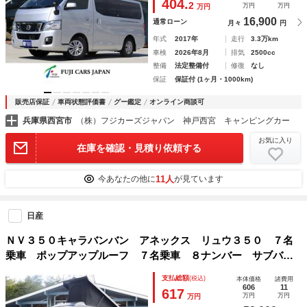
404.
2
万円
万円
万円
カメラ メモリーナビ
16,900
通常ローン
月々
円
年式
2017年
走行
3.3万km
車検
2026年8月
排気
2500cc
整備
法定整備付
修復
なし
保証
保証付 (1ヶ月・1000km)
販売店保証
車両状態評価書
グー鑑定
オンライン商談可
兵庫県西宮市
（株）フジカーズジャパン 神戸西宮 キャンピングカー
お気に入り
在庫を確認・見積り依頼する
11人
今あなたの他に
が見ています
日産
ＮＶ３５０キャラバンバン アネックス リュウ３５０ ７名
乗車 ポップアップルーフ ７名乗車 ８ナンバー サブバッ
テリー 走行充電 外部充電 ＦＦヒーター 網戸 ４００Ｗ
支払総額
(税込)
本体価格
諸費用
インバーター メインサブ切替スイッチ 両側スライドドア
606
11
617
万円
万円
万円
キャンピングカー