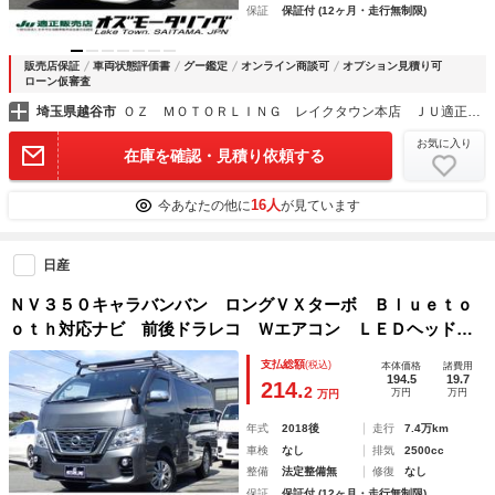
保証
保証付 (12ヶ月・走行無制限)
販売店保証
車両状態評価書
グー鑑定
オンライン商談可
オプション見積り可
ローン仮審査
埼玉県越谷市
ＯＺ ＭＯＴＯＲＬＩＮＧ レイクタウン本店 ＪＵ適正販売店
お気に入り
在庫を確認・見積り依頼する
16人
今あなたの他に
が見ています
日産
ＮＶ３５０キャラバンバン ロングＶＸターボ Ｂｌｕｅｔｏ
ｏｔｈ対応ナビ 前後ドラレコ Ｗエアコン ＬＥＤヘッドラ
イト ルーフキャリア リアラダー １５インチタイヤ 夏冬
支払総額
(税込)
本体価格
諸費用
タイヤ エマージェンシーブレーキ ＯＢＤ診断済み グー鑑
194.5
19.7
214.
2
万円
万円
万円
定書付き
年式
2018後
走行
7.4万km
車検
なし
排気
2500cc
整備
法定整備無
修復
なし
保証
保証付 (12ヶ月・走行無制限)