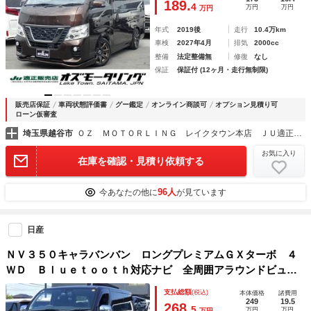
189.
4
万円
万円
万円
み グー鑑定書付き
年式
2019後
走行
10.4万km
車検
2027年4月
排気
2000cc
整備
法定整備無
修復
なし
保証
保証付 (12ヶ月・走行無制限)
販売店保証
車両状態評価書
グー鑑定
オンライン商談可
オプション見積り可
ローン仮審査
埼玉県越谷市
ＯＺ ＭＯＴＯＲＬＩＮＧ レイクタウン本店 ＪＵ適正販売店
お気に入り
在庫を確認・見積り依頼する
96人
今あなたの他に
が見ています
日産
ＮＶ３５０キャラバンバン ロングプレミアムＧＸターボ ４
ＷＤ Ｂｌｕｅｔｏｏｔｈ対応ナビ 全周囲アラウンドビュー
モニター １５インチヨコハマタイヤ 夏冬タイヤ エマージ
支払総額
(税込)
本体価格
諸費用
ェンシーブレーキ スマートキー×２ 特別仕様車 ＯＢＤ診断
249
19.5
268.
5
万円
万円
万円