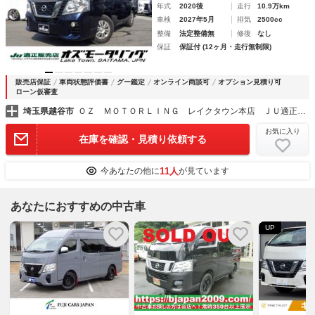
年式
2020後
走行
10.9万km
車検
2027年5月
排気
2500cc
整備
法定整備無
修復
なし
保証
保証付 (12ヶ月・走行無制限)
販売店保証
車両状態評価書
グー鑑定
オンライン商談可
オプション見積り可
ローン仮審査
埼玉県越谷市
ＯＺ ＭＯＴＯＲＬＩＮＧ レイクタウン本店 ＪＵ適正販売店
お気に入り
在庫を確認・見積り依頼する
11人
今あなたの他に
が見ています
あなたにおすすめの中古車
UP