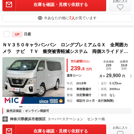
お気に入り
在庫を確認・見積り依頼する
7人
今あなたの他に
が見ています
日産
UP
ＮＶ３５０キャラバンバン ロングプレミアムＧＸ 全周囲カ
メラ ナビ ＴＶ 衝突被害軽減システム 両側スライドド
ア オートライト スマートキー 電動格納ミラー ＡＴ Ｃ
支払総額
(税込)
本体価格
諸費用
Ｄ Ｂｌｕｅｔｏｏｔｈ 記録簿 ＡＢＳ ＥＳＣ エアコ
229
10.8
239.
8
万円
万円
万円
ン パワーウィンドウ
29,900
通常ローン
月々
円
年式
2018年
走行
5.3万km
車検
車検整備付
排気
2000cc
整備
法定整備付
修復
なし
保証
保証付 (3ヶ月・走行無制限)
販売店保証
オンライン商談可
神奈川県横浜市都筑区
スーパーステーション センター南
お気に入り
在庫を確認・見積り依頼する