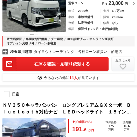
23,800
通常ローン
月々
円
ー
年式
2020年
走行
6.9万km
車検
車検整備付
排気
2500cc
整備
法定整備付
修復
なし
保証
保証付 (12ヶ月・走行無制限)
販売店保証
車両状態評価書
グー鑑定
OBD診断済み
オンライン商談可
オプション見積り可
ローン仮審査
埼玉県川越市
タイヨウトレーディング 各種ローン取扱い 的場店
お気に入り
在庫を確認・見積り依頼する
14人
今あなたの他に
が見ています
日産
ＮＶ３５０キャラバンバン ロングプレミアムＧＸターボ Ｂ
ｌｕｅｔｏｏｔｈ対応ナビ ＬＥＤヘッドライト １５インチ
タイヤ 夏冬タイヤ 特別仕様車 エマージェンシーブレー
支払総額
(税込)
本体価格
諸費用
キ 後期型 ＯＢＤ診断済み グー鑑定書付き
175
16.6
191.
6
万円
万円
万円