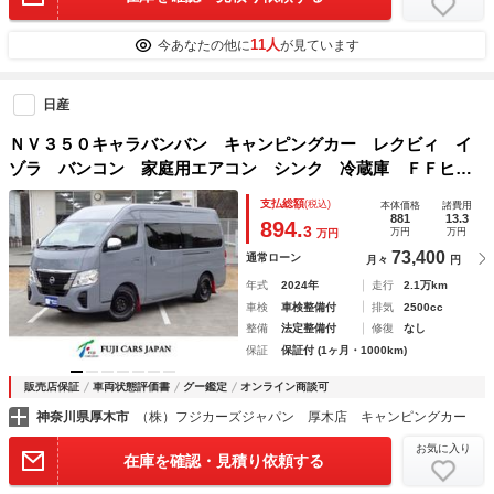
11人
今あなたの他に
が見ています
日産
ＮＶ３５０キャラバンバン キャンピングカー レクビィ イ
ゾラ バンコン 家庭用エアコン シンク 冷蔵庫 ＦＦヒー
ター リチウム２００Ａｈ 走行充電（ＣＴＥＫ） 外部充
支払総額
(税込)
本体価格
諸費用
電 インバータ ソーラーパネル 電子レンジ 給排水タン
881
13.3
894.
3
万円
万円
万円
ク 家庭用テレビ マックスファン 安全装備
73,400
通常ローン
月々
円
年式
2024年
走行
2.1万km
車検
車検整備付
排気
2500cc
整備
法定整備付
修復
なし
保証
保証付 (1ヶ月・1000km)
販売店保証
車両状態評価書
グー鑑定
オンライン商談可
神奈川県厚木市
（株）フジカーズジャパン 厚木店 キャンピングカー
お気に入り
在庫を確認・見積り依頼する