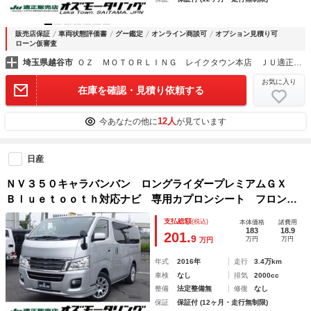
販売店保証
車両状態評価書
グー鑑定
オンライン商談可
オプション見積り可
ローン仮審査
埼玉県越谷市
ＯＺ ＭＯＴＯＲＬＩＮＧ レイクタウン本店 ＪＵ適正販売店
お気に入り
在庫を確認・見積り依頼する
12人
今あなたの他に
が見ています
日産
ＮＶ３５０キャラバンバン ロングライダープレミアムＧＸ
Ｂｌｕｅｔｏｏｔｈ対応ナビ 専用カプロンシート フロント
エアロ ＥＳＳＥＸ１７インチＡＷ 夏冬タイヤ ワンオーナ
支払総額
(税込)
本体価格
諸費用
ー 禁煙車 特別仕様車 ＯＢＤ診断済み グー鑑定書付き
183
18.9
201.
9
万円
万円
万円
年式
2016年
走行
3.4万km
車検
なし
排気
2000cc
整備
法定整備無
修復
なし
保証
保証付 (12ヶ月・走行無制限)