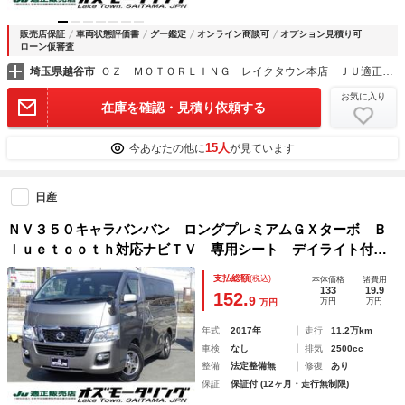
販売店保証
車両状態評価書
グー鑑定
オンライン商談可
オプション見積り可
ローン仮審査
埼玉県越谷市
ＯＺ ＭＯＴＯＲＬＩＮＧ レイクタウン本店 ＪＵ適正販売店
お気に入り
在庫を確認・見積り依頼する
15人
今あなたの他に
が見ています
日産
ＮＶ３５０キャラバンバン ロングプレミアムＧＸターボ Ｂ
ｌｕｅｔｏｏｔｈ対応ナビＴＶ 専用シート デイライト付き
グリル スマートキー×２ ワンオーナー 禁煙車 エマージェ
支払総額
(税込)
本体価格
諸費用
ンシーブレーキ 特別仕様車 夏冬タイヤ ＯＢＤ診断済み
133
19.9
152.
9
万円
万円
万円
グー鑑定書付き
年式
2017年
走行
11.2万km
車検
なし
排気
2500cc
整備
法定整備無
修復
あり
保証
保証付 (12ヶ月・走行無制限)