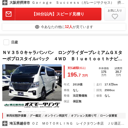
大阪府摂津市
Ｇａｒａｇｅ Ｓｕｃｃｅｓｓ（ガレージサクセス） 摂津本店 カスタムカー専門店
お気に入り
【30分以内】スピード見積り
12人
今あなたの他に
が見ています
日産
ＮＶ３５０キャラバンバン ロングライダープレミアムＧＸタ
ーボプロスタイルパック ４ＷＤ Ｂｌｕｅｔｏｏｔｈナビ
エマージェンシーブレーキ 前後ドラレコ 純正フルエアロ
支払総額
(税込)
本体価格
諸費用
専用１５インチアルミ ３６０°アラウンドビューカメラ ディ
175
20.7
195.
7
万円
万円
万円
ーラー整備記録簿６枚 オートマオーバーホール分解整備済
年式
2018後
走行
17.9万km
車検
なし
排気
2500cc
整備
法定整備無
修復
なし
保証
保証無
車両状態評価書
グー鑑定
オンライン商談可
オプション見積り可
ローン仮審査
埼玉県越谷市
ＯＺ ＭＯＴＯＲＬＩＮＧ レイクタウン本店 ＪＵ適正販売店