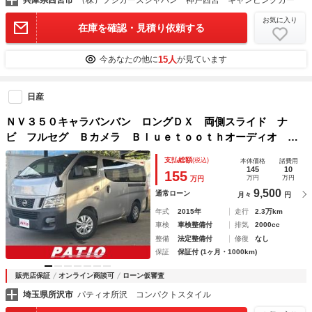
兵庫県西宮市
（株）フジカーズジャパン 神戸西宮 キャンピングカー
お気に入り
在庫を確認・見積り依頼する
15人
今あなたの他に
が見ています
日産
ＮＶ３５０キャラバンバン ロングＤＸ 両側スライド ナ
ビ フルセグ Ｂカメラ Ｂｌｕｅｔｏｏｔｈオーディオ Ｅ
ＴＣ キーレス 禁煙車 取扱説明書 フルフラット ＡＢ
支払総額
(税込)
本体価格
諸費用
Ｓ ベンチシート ＣＤ 運転席エアバッグ バイザー エア
145
10
155
万円
万円
万円
コン
9,500
通常ローン
月々
円
年式
2015年
走行
2.3万km
車検
車検整備付
排気
2000cc
整備
法定整備付
修復
なし
保証
保証付 (1ヶ月・1000km)
販売店保証
オンライン商談可
ローン仮審査
埼玉県所沢市
パティオ所沢 コンパクトスタイル