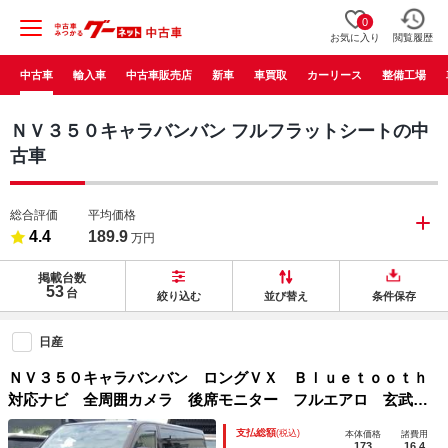
0
お気に入り
閲覧履歴
中古車
輸入車
中古車販売店
新車
車買取
カーリース
整備工場
ＮＶ３５０キャラバンバン フルフラットシートの中
古車
総合評価
平均価格
4.4
189.9
万円
掲載台数
53
台
絞り込む
並び替え
条件保存
日産
ＮＶ３５０キャラバンバン ロングＶＸ Ｂｌｕｅｔｏｏｔｈ
対応ナビ 全周囲カメラ 後席モニター フルエアロ 玄武ブ
ロックローダウン オーバーフェンダー 社外１８インチＡ
支払総額
(税込)
本体価格
諸費用
Ｗ 夏冬タイヤ エマージェンシーブレーキ ＯＢＤ診断済
173
16.4