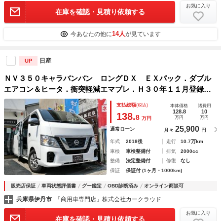
お気に入り
在庫を確認・見積り依頼する
14人
今あなたの他に
が見ています
日産
UP
ＮＶ３５０キャラバンバン ロングＤＸ ＥＸパック．ダブル
エアコン＆ヒータ．衝突軽減エマブレ．Ｈ３０年１１月登録
車．後期．法人ワンオーナ．整備記録簿Ｒ１．２．３．４．
支払総額
(税込)
本体価格
諸費用
５．６年．ナビ．Ｂｌｕｅｔｏｏｔｈ．Ｂモニタ．ＥＴＣ．キ
128.8
10
138.
8
万円
万円
万円
ーレス．ドラレコ．
25,900
通常ローン
月々
円
年式
2018後
走行
10.7万km
車検
車検整備付
排気
2000cc
整備
法定整備付
修復
なし
保証
保証付 (1ヶ月・1000km)
販売店保証
車両状態評価書
グー鑑定
OBD診断済み
オンライン商談可
兵庫県伊丹市
「商用車専門店」株式会社カークラウド
お気に入り
在庫を確認・見積り依頼する