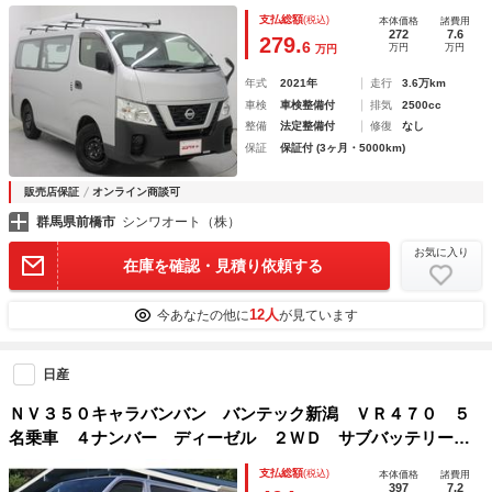
ーボ 純正セキュリティアラーム 純正ラジオ ＡＵＸ ＥＴ
支払総額
(税込)
本体価格
諸費用
Ｃ 前席パワーウインドウ ドアバイザー キーレス
272
7.6
279.
6
万円
万円
万円
年式
2021年
走行
3.6万km
車検
車検整備付
排気
2500cc
整備
法定整備付
修復
なし
保証
保証付 (3ヶ月・5000km)
販売店保証
オンライン商談可
群馬県前橋市
シンワオート（株）
お気に入り
在庫を確認・見積り依頼する
12人
今あなたの他に
が見ています
日産
ＮＶ３５０キャラバンバン バンテック新潟 ＶＲ４７０ ５
名乗車 ４ナンバー ディーゼル ２ＷＤ サブバッテリー
走行充電 コンバーター 外部電源 メインサブ切替スイッ
支払総額
(税込)
本体価格
諸費用
チ バッテリー電圧計 リヤクーラー リヤヒーター バック
397
7.2