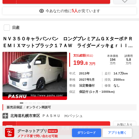
5人
今あなたの他に
が見ています
日産
ＮＶ３５０キャラバンバン ロングプレミアムＧＸターボＰＲ
ＥＭＩＸマットブラック１７ＡＷ ライダーメッキｇｒｉｌｌ
ｅ ＨＤＤナビ地デジＴＶバックカメラＢｌｕｅｔｏｏｔｈキ
支払総額
(税込)
本体価格
諸費用
ーレス設定アンダ－エアロレザーＰＫシートカバーＬＥＤライ
194
5.8
199.
8
万円
万円
万円
トフォグテール マットブラック１７ＡＷクッションベットキ
ット新品
年式
2013年
走行
14.7万km
車検
2027年5月
排気
2500cc
整備
法定整備付
修復
なし
保証
保証付 (1ヶ月・1000km)
販売店保証
オンライン商談可
北海道札幌市東区
ＰＡＳＨＵ ㈲パッシュ
お気に入り
在庫を確認・見積り依頼する
グーネットアプリ
RENEW
ダウンロード
アプリを開く
メアド不要で問い合わせ可能