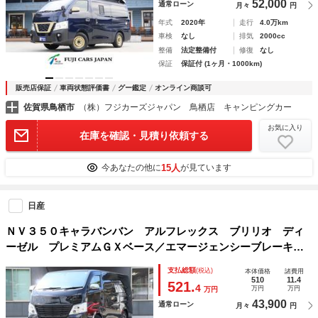
52,000
通常ローン
月々
円
年式
2020年
走行
4.0万km
車検
なし
排気
2000cc
整備
法定整備付
修復
なし
保証
保証付 (1ヶ月・1000km)
販売店保証
車両状態評価書
グー鑑定
オンライン商談可
佐賀県鳥栖市
（株）フジカーズジャパン 鳥栖店 キャンピングカー
お気に入り
在庫を確認・見積り依頼する
15人
今あなたの他に
が見ています
日産
ＮＶ３５０キャラバンバン アルフレックス ブリリオ ディ
ーゼル プレミアムＧＸベース／エマージェンシーブレーキ／
アラウンドビュー／サブバッテリー／走行充電／冷蔵庫／フリ
支払総額
(税込)
本体価格
諸費用
ップダウン／ナビ切替ＳＷ／ＵＩショック スタビライザー／
510
11.4
521.
4
万円
万円
万円
フルエアロ／８ナンバー／キャンピングカー
43,900
通常ローン
月々
円