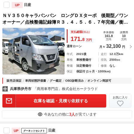
日産
UP
ＮＶ３５０キャラバンバン ロングＤＸターボ 後期型／ワン
オーナー／点検整備記録簿Ｒ３．４．５．６．７年完備／衝突
軽減エマブレ／荷室純正木板フルフラット／乗車定員６人乗り
支払総額
(税込)
本体価格
諸費用
／両側スライド５Ｄ／リアプライバシーガラス／ドラレコ／Ｅ
161.8
10
171.
8
万円
万円
万円
ＴＣ／小型貨物４ナン
32,100
通常ローン
月々
円
年式
2021後
走行
12.3万km
車検
車検整備付
排気
2500cc
整備
法定整備付
修復
なし
保証
保証付 (1ヶ月・1000km)
販売店保証
車両状態評価書
グー鑑定
OBD診断済み
オンライン商談可
兵庫県伊丹市
「商用車専門店」株式会社カークラウド
お気に入り
在庫を確認・見積り依頼する
3人
今あなたの他に
が見ています
日産
UP
グーネットセレクト