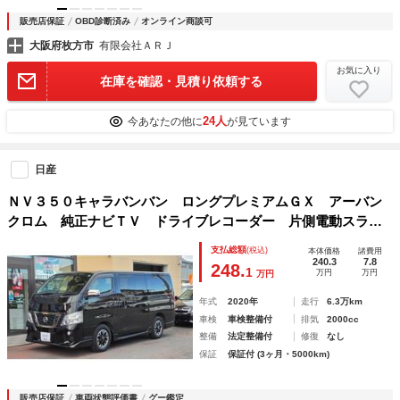
販売店保証
OBD診断済み
オンライン商談可
大阪府枚方市
有限会社ＡＲＪ
お気に入り
在庫を確認・見積り依頼する
24人
今あなたの他に
が見ています
日産
ＮＶ３５０キャラバンバン ロングプレミアムＧＸ アーバン
クロム 純正ナビＴＶ ドライブレコーダー 片側電動スライ
ドドア アラウンドビューモニター ２ＷＤ ガソリン車 Ｅ
支払総額
(税込)
本体価格
諸費用
ＴＣ
240.3
7.8
248.
1
万円
万円
万円
年式
2020年
走行
6.3万km
車検
車検整備付
排気
2000cc
整備
法定整備付
修復
なし
保証
保証付 (3ヶ月・5000km)
販売店保証
車両状態評価書
グー鑑定