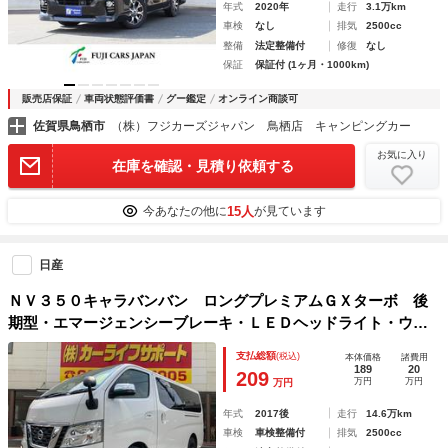
年式
2020年
走行
3.1万km
車検
なし
排気
2500cc
整備
法定整備付
修復
なし
保証
保証付 (1ヶ月・1000km)
販売店保証
車両状態評価書
グー鑑定
オンライン商談可
佐賀県鳥栖市
（株）フジカーズジャパン 鳥栖店 キャンピングカー
お気に入り
在庫を確認・見積り依頼する
15人
今あなたの他に
が見ています
日産
ＮＶ３５０キャラバンバン ロングプレミアムＧＸターボ 後
期型・エマージェンシーブレーキ・ＬＥＤヘッドライト・ウィ
ンカーミラー・リアスライド小窓・ＳＤナビ・ワンセグ・バッ
支払総額
(税込)
本体価格
諸費用
クカメラ・プッシュスタート・ドライブレコーダー・スマート
189
20
209
万円
万円
万円
キー・Ｗエアコン
年式
2017後
走行
14.6万km
車検
車検整備付
排気
2500cc