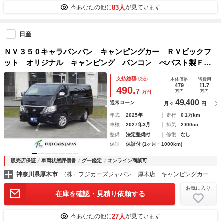
83人
今あなたの他に
が見ています
日産
ＮＶ３５０キャラバンバン キャンピングカー ＲＶビックフ
ット オリジナル キャンピング バンコン べバスト製ＦＦ
ヒーター 鉛ツインサブバッテリー 走行充電 外部充電 外
支払総額
(税込)
本体価格
諸費用
部電源 インバーター１５００Ｗ 走行時リアクーラー・リア
479
11.7
490.
7
万円
万円
万円
ヒーター アラウンドビューモニター 日産純正ナビ
49,400
通常ローン
月々
円
年式
2025年
走行
0.1万km
車検
2027年3月
排気
2000cc
整備
法定整備付
修復
なし
保証
保証付 (1ヶ月・1000km)
販売店保証
車両状態評価書
グー鑑定
オンライン商談可
神奈川県厚木市
（株）フジカーズジャパン 厚木店 キャンピングカー
お気に入り
在庫を確認・見積り依頼する
27人
今あなたの他に
が見ています