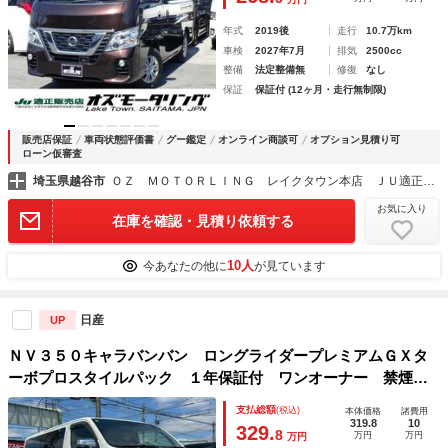
済み グー鑑定書付き
年式
2019後
走行
10.7万km
車検
2027年7月
排気
2500cc
整備
法定整備無
修復
なし
保証
保証付 (12ヶ月・走行無制限)
販売店保証
車両状態評価書
グー鑑定
オンライン商談可
オプション見積り可
ローン仮審査
埼玉県越谷市
ＯＺ ＭＯＴＯＲＬＩＮＧ レイクタウン本店 ＪＵ適正販売店
お気に入り
在庫を確認・見積り依頼する
10人
今あなたの他に
が見ています
日産
UP
ＮＶ３５０キャラバンバン ロングライダープレミアムＧＸタ
ーボプロスタイルパック １年保証付 ワンオーナー 禁煙
車 純正フルエアロ オーテックアルミホイール 両側スライ
支払総額
(税込)
本体価格
諸費用
ドドア アラウンドビューモニター ナビ ＴＶ ＥＴＣ ヒ
319.8
10
329.
8
万円
万円
万円
ートアップスイッチ スノースイッチ リアヒーター・クーラ